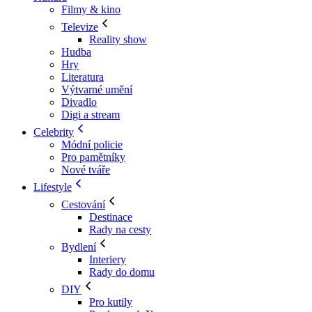
Filmy & kino
Televize
Reality show
Hudba
Hry
Literatura
Výtvarné umění
Divadlo
Digi a stream
Celebrity
Módní policie
Pro pamětníky
Nové tváře
Lifestyle
Cestování
Destinace
Rady na cesty
Bydlení
Interiery
Rady do domu
DIY
Pro kutily