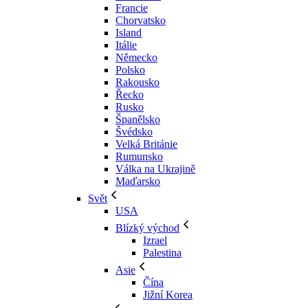
Francie
Chorvatsko
Island
Itálie
Německo
Polsko
Rakousko
Řecko
Rusko
Španělsko
Švédsko
Velká Británie
Rumunsko
Válka na Ukrajině
Maďarsko
Svět
USA
Blízký východ
Izrael
Palestina
Asie
Čína
Jižní Korea