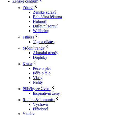
Ženské centrum
Zdraví
Ženské zdraví
Babiččina lékárna
Hubnutí
Duševní zdraví
Wellbeing
Fitness
Jóga a pilates
Módní trendy
Aktuální trendy
Doplňky
Krása
Péče o pleť
Péče o tělo
Vlasy
Nehty
Příběhy ze života
Inspirativní ženy
Rodina & komunita
Výchova
Přátelství
Vztahy