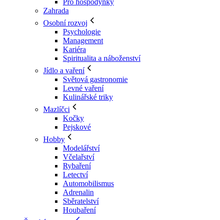
Pro hospodyňky
Zahrada
Osobní rozvoj
Psychologie
Management
Kariéra
Spiritualita a náboženství
Jídlo a vaření
Světová gastronomie
Levné vaření
Kulinářské triky
Mazlíčci
Kočky
Pejskové
Hobby
Modelářství
Včelařství
Rybaření
Letectví
Automobilismus
Adrenalin
Sběratelství
Houbaření