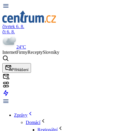
čtvrtek 6. 8.
čt 6. 8.
24°C
Internet
Firmy
Recepty
Slovníky
Přihlášení
Zprávy
Domácí
Regionální