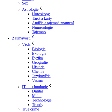
Sex
Astrologie
Horoskopy
Tarot a karty
Andělé a tajemná znamení
Numerologie
Tajemno
Zajímavosti
Věda
Biologie
Ekologie
Fyzika
Geografie
Historie
Chemie
Jazykověda
Vesmír
IT a technologie
Digital
Mobil
Technologie
Trendy
True crime