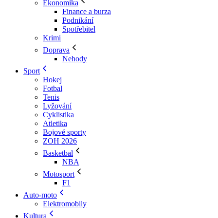
Ekonomika
Finance a burza
Podnikání
Spotřebitel
Krimi
Doprava
Nehody
Sport
Hokej
Fotbal
Tenis
Lyžování
Cyklistika
Atletika
Bojové sporty
ZOH 2026
Basketbal
NBA
Motosport
F1
Auto-moto
Elektromobily
Kultura