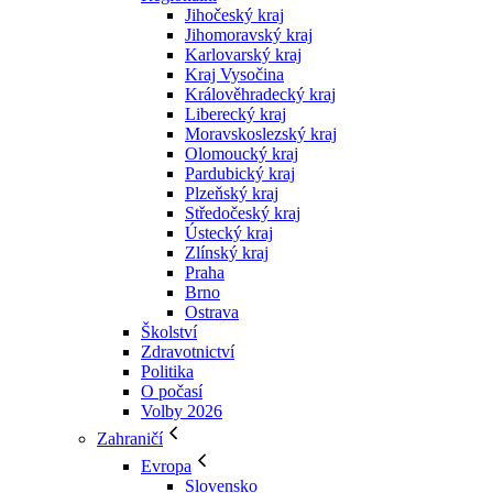
Jihočeský kraj
Jihomoravský kraj
Karlovarský kraj
Kraj Vysočina
Králověhradecký kraj
Liberecký kraj
Moravskoslezský kraj
Olomoucký kraj
Pardubický kraj
Plzeňský kraj
Středočeský kraj
Ústecký kraj
Zlínský kraj
Praha
Brno
Ostrava
Školství
Zdravotnictví
Politika
O počasí
Volby 2026
Zahraničí
Evropa
Slovensko