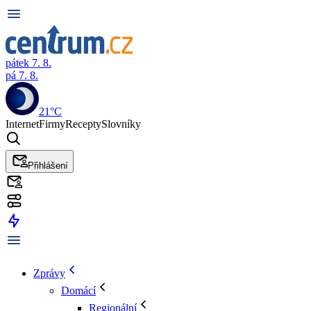
pátek 7. 8.
pá 7. 8.
21°C
Internet
Firmy
Recepty
Slovníky
Přihlášení
Zprávy
Domácí
Regionální