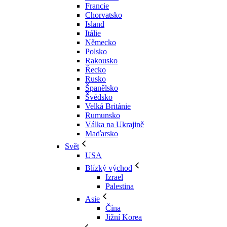
Francie
Chorvatsko
Island
Itálie
Německo
Polsko
Rakousko
Řecko
Rusko
Španělsko
Švédsko
Velká Británie
Rumunsko
Válka na Ukrajině
Maďarsko
Svět
USA
Blízký východ
Izrael
Palestina
Asie
Čína
Jižní Korea