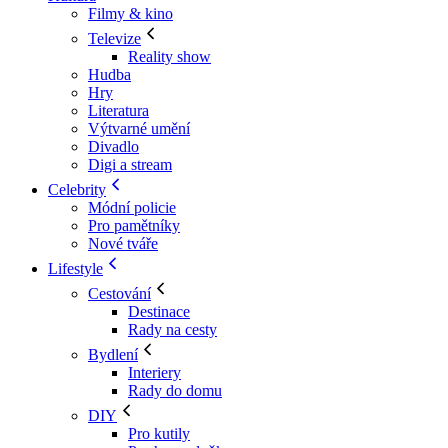
Filmy & kino
Televize
Reality show
Hudba
Hry
Literatura
Výtvarné umění
Divadlo
Digi a stream
Celebrity
Módní policie
Pro pamětníky
Nové tváře
Lifestyle
Cestování
Destinace
Rady na cesty
Bydlení
Interiery
Rady do domu
DIY
Pro kutily