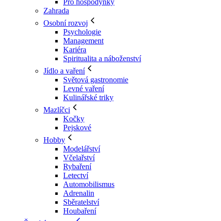
Pro hospodyňky
Zahrada
Osobní rozvoj
Psychologie
Management
Kariéra
Spiritualita a náboženství
Jídlo a vaření
Světová gastronomie
Levné vaření
Kulinářské triky
Mazlíčci
Kočky
Pejskové
Hobby
Modelářství
Včelařství
Rybaření
Letectví
Automobilismus
Adrenalin
Sběratelství
Houbaření