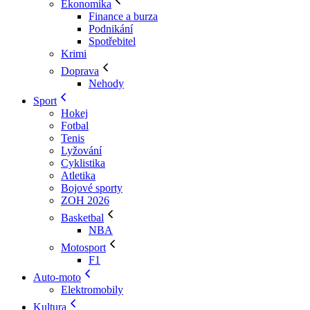
Ekonomika
Finance a burza
Podnikání
Spotřebitel
Krimi
Doprava
Nehody
Sport
Hokej
Fotbal
Tenis
Lyžování
Cyklistika
Atletika
Bojové sporty
ZOH 2026
Basketbal
NBA
Motosport
F1
Auto-moto
Elektromobily
Kultura