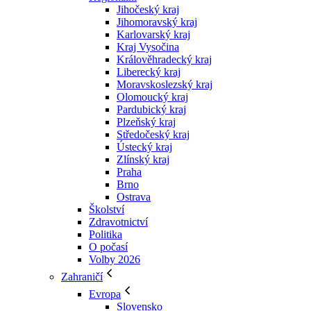
Jihočeský kraj
Jihomoravský kraj
Karlovarský kraj
Kraj Vysočina
Králověhradecký kraj
Liberecký kraj
Moravskoslezský kraj
Olomoucký kraj
Pardubický kraj
Plzeňský kraj
Středočeský kraj
Ústecký kraj
Zlínský kraj
Praha
Brno
Ostrava
Školství
Zdravotnictví
Politika
O počasí
Volby 2026
Zahraničí
Evropa
Slovensko