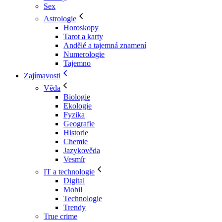
Sex
Astrologie
Horoskopy
Tarot a karty
Andělé a tajemná znamení
Numerologie
Tajemno
Zajímavosti
Věda
Biologie
Ekologie
Fyzika
Geografie
Historie
Chemie
Jazykověda
Vesmír
IT a technologie
Digital
Mobil
Technologie
Trendy
True crime