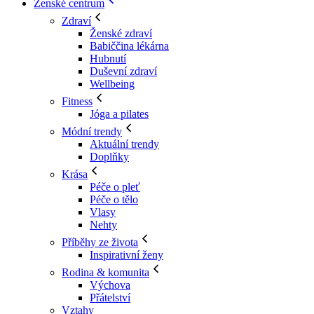
Ženské centrum
Zdraví
Ženské zdraví
Babiččina lékárna
Hubnutí
Duševní zdraví
Wellbeing
Fitness
Jóga a pilates
Módní trendy
Aktuální trendy
Doplňky
Krása
Péče o pleť
Péče o tělo
Vlasy
Nehty
Příběhy ze života
Inspirativní ženy
Rodina & komunita
Výchova
Přátelství
Vztahy