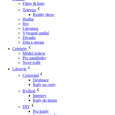
Filmy & kino
Televize
Reality show
Hudba
Hry
Literatura
Výtvarné umění
Divadlo
Digi a stream
Celebrity
Módní policie
Pro pamětníky
Nové tváře
Lifestyle
Cestování
Destinace
Rady na cesty
Bydlení
Interiery
Rady do domu
DIY
Pro kutily