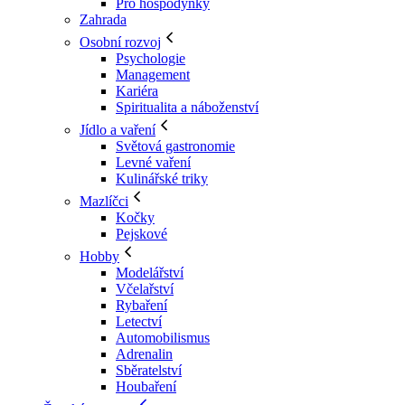
Pro hospodyňky
Zahrada
Osobní rozvoj
Psychologie
Management
Kariéra
Spiritualita a náboženství
Jídlo a vaření
Světová gastronomie
Levné vaření
Kulinářské triky
Mazlíčci
Kočky
Pejskové
Hobby
Modelářství
Včelařství
Rybaření
Letectví
Automobilismus
Adrenalin
Sběratelství
Houbaření