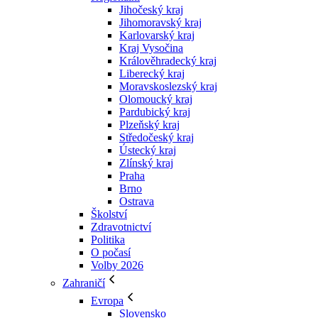
Jihočeský kraj
Jihomoravský kraj
Karlovarský kraj
Kraj Vysočina
Králověhradecký kraj
Liberecký kraj
Moravskoslezský kraj
Olomoucký kraj
Pardubický kraj
Plzeňský kraj
Středočeský kraj
Ústecký kraj
Zlínský kraj
Praha
Brno
Ostrava
Školství
Zdravotnictví
Politika
O počasí
Volby 2026
Zahraničí
Evropa
Slovensko