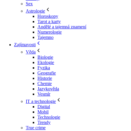
Sex
Astrologie
Horoskopy
Tarot a karty
Andělé a tajemná znamení
Numerologie
Tajemno
Zajímavosti
Věda
Biologie
Ekologie
Fyzika
Geografie
Historie
Chemie
Jazykověda
Vesmír
IT a technologie
Digital
Mobil
Technologie
Trendy
True crime