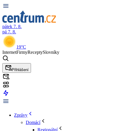
pátek 7. 8.
pá 7. 8.
19°C
Internet
Firmy
Recepty
Slovníky
Přihlášení
Zprávy
Domácí
Regionální