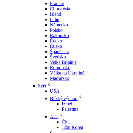
Francie
Chorvatsko
Island
Itálie
Německo
Polsko
Rakousko
Řecko
Rusko
Španělsko
Švédsko
Velká Británie
Rumunsko
Válka na Ukrajině
Maďarsko
Svět
USA
Blízký východ
Izrael
Palestina
Asie
Čína
Jižní Korea