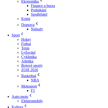
Ekonomika
Finance a burza
Podnikání
Spotřebitel
Krimi
Doprava
Nehody
Sport
Hokej
Fotbal
Tenis
Lyžování
Cyklistika
Atletika
Bojové sporty
ZOH 2026
Basketbal
NBA
Motosport
F1
Auto-moto
Elektromobily
Kultura