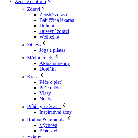
Ženské centrum
Zdraví
Ženské zdraví
Babiččina lékárna
Hubnutí
Duševní zdraví
Wellbeing
Fitness
Jóga a pilates
Módní trendy
Aktuální trendy
Doplňky
Krása
Péče o pleť
Péče o tělo
Vlasy
Nehty
Příběhy ze života
Inspirativní ženy
Rodina & komunita
Výchova
Přátelství
Vztahy