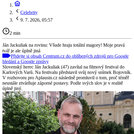
Celebrity
9. 7. 2026, 05:57
2 min
Ján Jackuliak na rovinu: Všude hraju totální magory! Moje pravá
tvář je ale úplně jiná
Přidejte si obsah Centrum.cz do oblíbených zdrojů pro Google
hledání a Google zprávy
Slovenský herec Ján Jackuliak (47) zavítal na filmový festival do
Karlových Varů. Na festivalu představil svůj nový snímek Bojovník.
V rozhovoru pro Aplausin.cz následně promluvil o tom, proč téměř
neustále ztvárňuje záporné postavy. Podle svých slov je v realitě
úplně jiný.