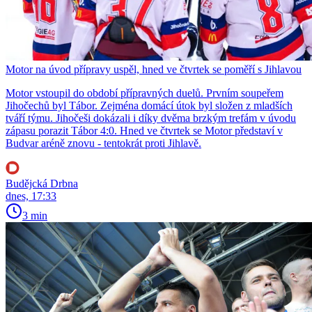
Motor na úvod přípravy uspěl, hned ve čtvrtek se poměří s Jihlavou
Motor vstoupil do období přípravných duelů. Prvním soupeřem
Jihočechů byl Tábor. Zejména domácí útok byl složen z mladších
tváří týmu. Jihočeši dokázali i díky dvěma brzkým trefám v úvodu
zápasu porazit Tábor 4:0. Hned ve čtvrtek se Motor představí v
Budvar aréně znovu - tentokrát proti Jihlavě.
Budějcká Drbna
dnes, 17:33
3 min