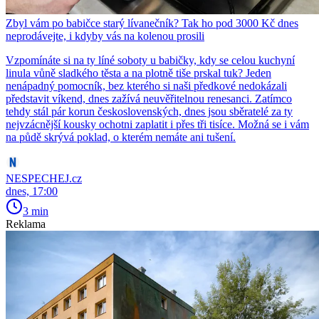
Zbyl vám po babičce starý lívanečník? Tak ho pod 3000 Kč dnes
neprodávejte, i kdyby vás na kolenou prosili
Vzpomínáte si na ty líné soboty u babičky, kdy se celou kuchyní
linula vůně sladkého těsta a na plotně tiše prskal tuk? Jeden
nenápadný pomocník, bez kterého si naši předkové nedokázali
představit víkend, dnes zažívá neuvěřitelnou renesanci. Zatímco
tehdy stál pár korun československých, dnes jsou sběratelé za ty
nejvzácnější kousky ochotni zaplatit i přes tři tisíce. Možná se i vám
na půdě skrývá poklad, o kterém nemáte ani tušení.
NESPECHEJ.cz
dnes, 17:00
3 min
Reklama