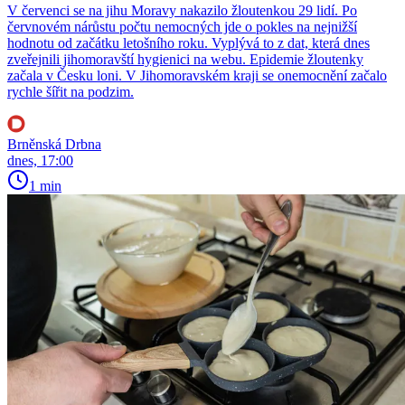
V červenci se na jihu Moravy nakazilo žloutenkou 29 lidí. Po
červnovém nárůstu počtu nemocných jde o pokles na nejnižší
hodnotu od začátku letošního roku. Vyplývá to z dat, která dnes
zveřejnili jihomoravští hygienici na webu. Epidemie žloutenky
začala v Česku loni. V Jihomoravském kraji se onemocnění začalo
rychle šířit na podzim.
Brněnská Drbna
dnes, 17:00
1 min