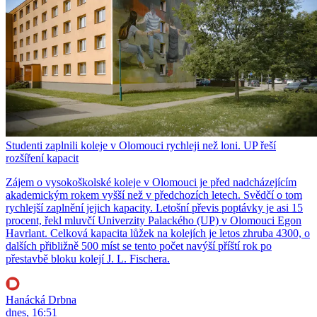
Studenti zaplnili koleje v Olomouci rychleji než loni. UP řeší
rozšíření kapacit
Zájem o vysokoškolské koleje v Olomouci je před nadcházejícím
akademickým rokem vyšší než v předchozích letech. Svědčí o tom
rychlejší zaplnění jejich kapacity. Letošní převis poptávky je asi 15
procent, řekl mluvčí Univerzity Palackého (UP) v Olomouci Egon
Havrlant. Celková kapacita lůžek na kolejích je letos zhruba 4300, o
dalších přibližně 500 míst se tento počet navýší příští rok po
přestavbě bloku kolejí J. L. Fischera.
Hanácká Drbna
dnes, 16:51