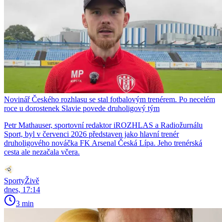
Novinář Českého rozhlasu se stal fotbalovým trenérem. Po necelém
roce u dorostenek Slavie povede druholigový tým
Petr Mathauser, sportovní redaktor iROZHLAS a Radiožurnálu
Sport, byl v červenci 2026 představen jako hlavní trenér
druholigového nováčka FK Arsenal Česká Lípa. Jeho trenérská
cesta ale nezačala včera.
SportyŽivě
dnes, 17:14
3 min