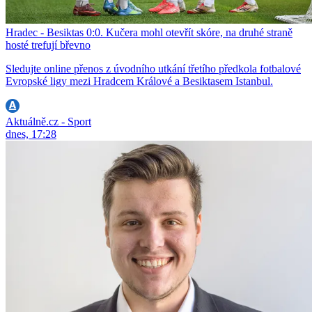
Hradec - Besiktas 0:0. Kučera mohl otevřít skóre, na druhé straně
hosté trefují břevno
Sledujte online přenos z úvodního utkání třetího předkola fotbalové
Evropské ligy mezi Hradcem Králové a Besiktasem Istanbul.
Aktuálně.cz - Sport
dnes, 17:28