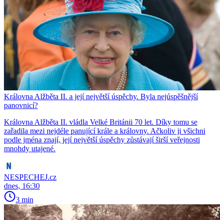
Královna Alžběta II. a její největší úspěchy. Byla nejúspěšnější
panovnicí?
Královna Alžběta II. vládla Velké Británii 70 let. Díky tomu se
zařadila mezi nejdéle panující krále a královny. Ačkoliv ji všichni
podle jména znají, její největší úspěchy zůstávají širší veřejnosti
mnohdy utajené.
NESPECHEJ.cz
dnes, 16:30
3 min