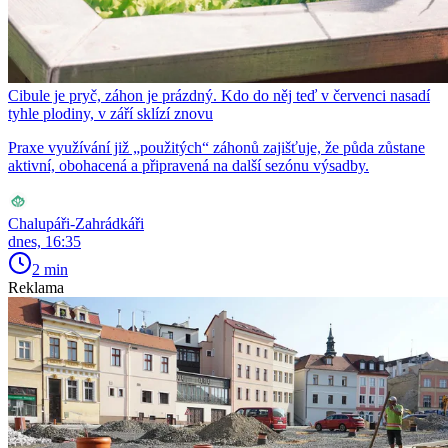
Cibule je pryč, záhon je prázdný. Kdo do něj teď v červenci nasadí
tyhle plodiny, v září sklízí znovu
Praxe využívání již „použitých“ záhonů zajišťuje, že půda zůstane
aktivní, obohacená a připravená na další sezónu výsadby.
Chalupáři-Zahrádkáři
dnes, 16:35
2 min
Reklama