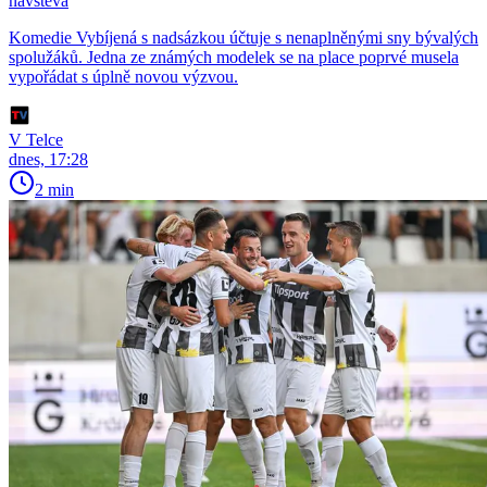
návštěva
Komedie Vybíjená s nadsázkou účtuje s nenaplněnými sny bývalých
spolužáků. Jedna ze známých modelek se na place poprvé musela
vypořádat s úplně novou výzvou.
V Telce
dnes, 17:28
2 min