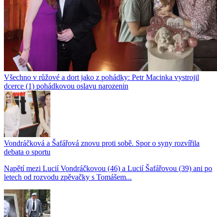
Všechno v růžové a dort jako z pohádky: Petr Macinka vystrojil
dcerce (1) pohádkovou oslavu narozenin
Vondráčková a Šafářová znovu proti sobě. Spor o syny rozvířila
debata o sportu
Napětí mezi Lucií Vondráčkovou (46) a Lucií Šafářovou (39) ani po
letech od rozvodu zpěvačky s Tomášem...