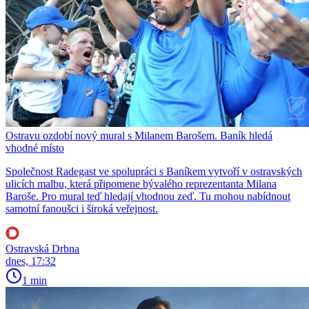
Ostravu ozdobí nový mural s Milanem Barošem. Baník hledá
vhodné místo
Společnost Radegast ve spolupráci s Baníkem vytvoří v ostravských
ulicích malbu, která připomene bývalého reprezentanta Milana
Baroše. Pro mural teď hledají vhodnou zeď. Tu mohou nabídnout
samotní fanoušci i široká veřejnost.
Ostravská Drbna
dnes, 17:32
1 min