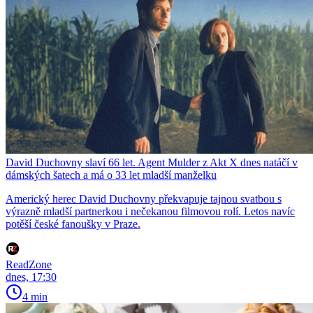
David Duchovny slaví 66 let. Agent Mulder z Akt X dnes natáčí v
dámských šatech a má o 33 let mladší manželku
Americký herec David Duchovny překvapuje tajnou svatbou s
výrazně mladší partnerkou i nečekanou filmovou rolí. Letos navíc
potěší české fanoušky v Praze.
ReadZone
dnes, 17:30
4 min