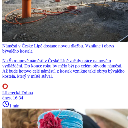
Náměstí v České Lípě dostane novou dlažbu. Vznikne i obrys
bývalého kostela
Na Škroupově náměstí v České Lípě začaly práce na novém
vydláždění. Do konce roku by mělo být po celém obvodu náměstí.
Až bude hotovo celé náměstí, z kostek vznikne také obrys bývalého
kostela, který v místě stával.
Liberecká Drbna
dnes, 16:34
1 min