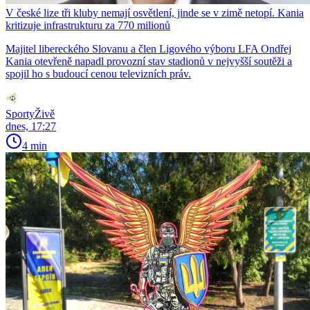
V české lize tři kluby nemají osvětlení, jinde se v zimě netopí. Kania
kritizuje infrastrukturu za 770 milionů
Majitel libereckého Slovanu a člen Ligového výboru LFA Ondřej
Kania otevřeně napadl provozní stav stadionů v nejvyšší soutěži a
spojil ho s budoucí cenou televizních práv.
SportyŽivě
dnes, 17:27
4 min