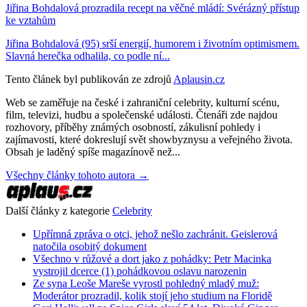
Jiřina Bohdalová prozradila recept na věčné mládí: Svérázný přístup
ke vztahům
Jiřina Bohdalová (95) srší energií, humorem i životním optimismem.
Slavná herečka odhalila, co podle ní...
Tento článek byl publikován ze zdrojů
Aplausin.cz
Web se zaměřuje na české i zahraniční celebrity, kulturní scénu,
film, televizi, hudbu a společenské události. Čtenáři zde najdou
rozhovory, příběhy známých osobností, zákulisní pohledy i
zajímavosti, které dokreslují svět showbyznysu a veřejného života.
Obsah je laděný spíše magazínově než...
Všechny články tohoto autora →
Další články z kategorie
Celebrity
Upřímná zpráva o otci, jehož nešlo zachránit. Geislerová
natočila osobitý dokument
Všechno v růžové a dort jako z pohádky: Petr Macinka
vystrojil dcerce (1) pohádkovou oslavu narozenin
Ze syna Leoše Mareše vyrostl pohledný mladý muž:
Moderátor prozradil, kolik stojí jeho studium na Floridě