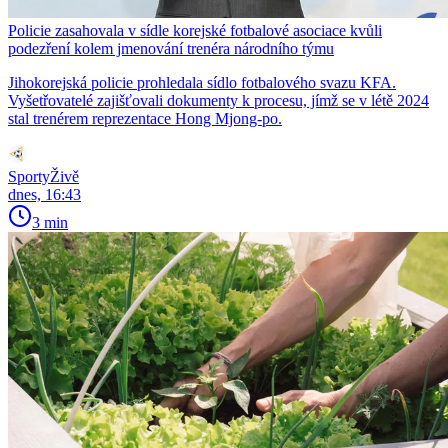
Policie zasahovala v sídle korejské fotbalové asociace kvůli
podezření kolem jmenování trenéra národního týmu
Jihokorejská policie prohledala sídlo fotbalového svazu KFA.
Vyšetřovatelé zajišťovali dokumenty k procesu, jímž se v létě 2024
stal trenérem reprezentace Hong Mjong-po.
SportyŽivě
dnes, 16:43
3 min