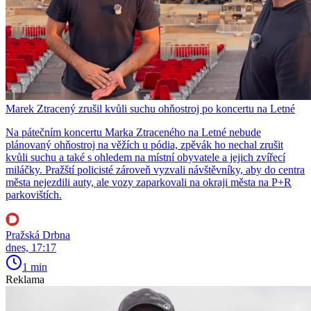
Marek Ztracený zrušil kvůli suchu ohňostroj po koncertu na Letné
Na pátečním koncertu Marka Ztraceného na Letné nebude
plánovaný ohňostroj na věžích u pódia, zpěvák ho nechal zrušit
kvůli suchu a také s ohledem na místní obyvatele a jejich zvířecí
miláčky. Pražští policisté zároveň vyzvali návštěvníky, aby do centra
města nejezdili auty, ale vozy zaparkovali na okraji města na P+R
parkovištích.
Pražská Drbna
dnes, 17:17
1 min
Reklama