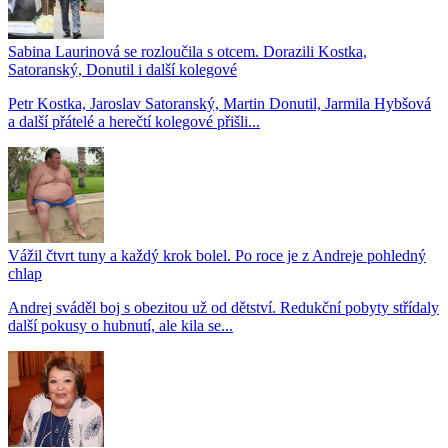
Sabina Laurinová se rozloučila s otcem. Dorazili Kostka,
Satoranský, Donutil i další kolegové
Petr Kostka, Jaroslav Satoranský, Martin Donutil, Jarmila Hybšová
a další přátelé a herečtí kolegové přišli...
Vážil čtvrt tuny a každý krok bolel. Po roce je z Andreje pohledný
chlap
Andrej sváděl boj s obezitou už od dětství. Redukční pobyty střídaly
další pokusy o hubnutí, ale kila se...