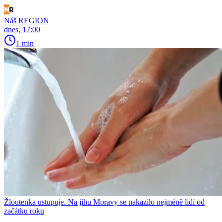
Náš REGION
dnes, 17:00
1 min
Žloutenka ustupuje. Na jihu Moravy se nakazilo nejméně lidí od
začátku roku