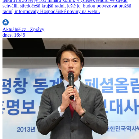
tendru na 30 let je 165 miliard korun. Výsledek tendru ve středu
schválili středočeští krajští radní, ještě jej budou potvrzovat pražští
radní, informovaly Hospodářské noviny na webu.
Aktuálně.cz - Zprávy
dnes, 16:45