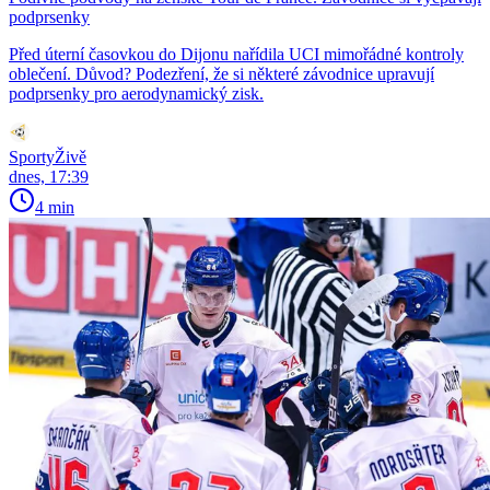
podprsenky
Před úterní časovkou do Dijonu nařídila UCI mimořádné kontroly
oblečení. Důvod? Podezření, že si některé závodnice upravují
podprsenky pro aerodynamický zisk.
SportyŽivě
dnes, 17:39
4 min