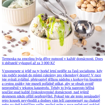
Termoska na zmrzlinu byla dříve nutností v každé domácnosti. Dnes
ji sběratelé vykupují až za 3 000 Kč
Vzpomenete si ještě na ty horké letní neděle za časů socialismu, kdy
vás rodiče poslali do místní cukrárny pro víkendový dezert? V ruce
jste svírali zvláštní, překvapivě těžkou nádobu s korkovým špuntem
a cestou zpátky jste museli pořádně utíkat, aby se obsah uvnitř
neproměnil v tekutou katastrofu. Tehdy to byla naprosto běžná
součást snad každé československé domácnosti, nad jejímž
designem nikdo příliš nepřemýšlel. Pokud jste ale tento nenápadný
retro kousek nevyhodili a dodnes vám leží zapomenutý na chalupě
nebo na dně babiččiny spíže, možná máte v ruce nečekaný poklad.