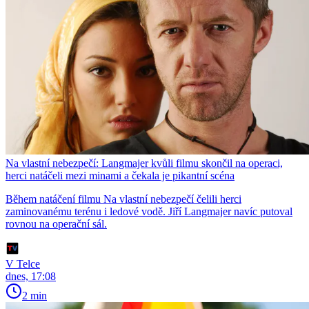
Na vlastní nebezpečí: Langmajer kvůli filmu skončil na operaci,
herci natáčeli mezi minami a čekala je pikantní scéna
Během natáčení filmu Na vlastní nebezpečí čelili herci
zaminovanému terénu i ledové vodě. Jiří Langmajer navíc putoval
rovnou na operační sál.
V Telce
dnes, 17:08
2 min