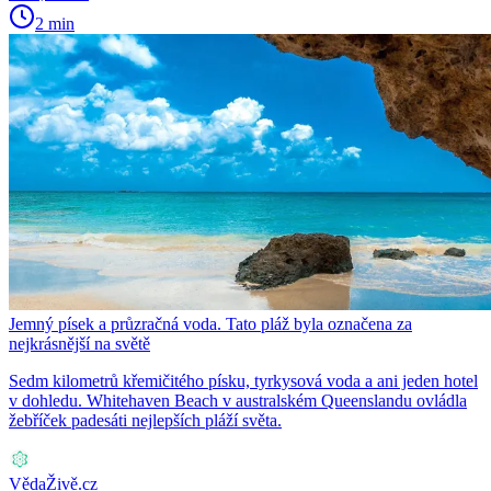
2 min
Jemný písek a průzračná voda. Tato pláž byla označena za
nejkrásnější na světě
Sedm kilometrů křemičitého písku, tyrkysová voda a ani jeden hotel
v dohledu. Whitehaven Beach v australském Queenslandu ovládla
žebříček padesáti nejlepších pláží světa.
VědaŽivě.cz