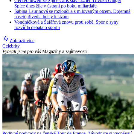
Geri Halliwell ze Spice Girls slaví 54 let. Divoká Ginger
Spice dnes žije v ústraní po boku miliardáře
Sabina Laurinová se rozloučila s milovaným otcem. Dojemná
báseň přivedla hosty k slzám
Vondráčková a Šafářová znovu proti sobě. Spor o syny
rozvířila debata o sportu
Zobrazit více
Celebrity
Vybrali jsme pro vás
Magazíny a zajímavosti
Podivné podvody na ženské Tour de France. Závodnice si vycpávají