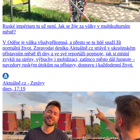
Ruské impérium tu už není. Jak se žije za války v multikulturním
městě?
V Oděse je válka všudypřítomná, a přesto se tu lidé snaží žít
normální život. Zpravodaj deníku Aktuálně.cz strávil v ukrajinském
přístavním městě tři dny a ve své reportáži popisuje, jak si místní
zvykli na sirény, výbuchy i mobilizaci, zatímco město dál funguje –
navzdory ruským útokům na přístavy, dopravu i každodenní život.
Aktuálně.cz - Zprávy
dnes, 17:19