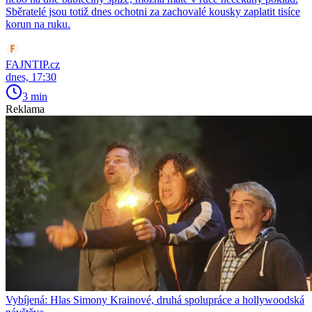
Sběratelé jsou totiž dnes ochotni za zachovalé kousky zaplatit tisíce
korun na ruku.
FAJNTIP.cz
dnes, 17:30
3 min
Reklama
Vybíjená: Hlas Simony Krainové, druhá spolupráce a hollywoodská