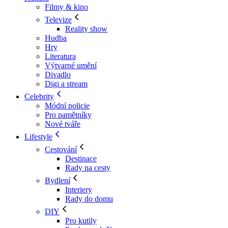
Filmy & kino
Televize
Reality show
Hudba
Hry
Literatura
Výtvarné umění
Divadlo
Digi a stream
Celebrity
Módní policie
Pro pamětníky
Nové tváře
Lifestyle
Cestování
Destinace
Rady na cesty
Bydlení
Interiery
Rady do domu
DIY
Pro kutily