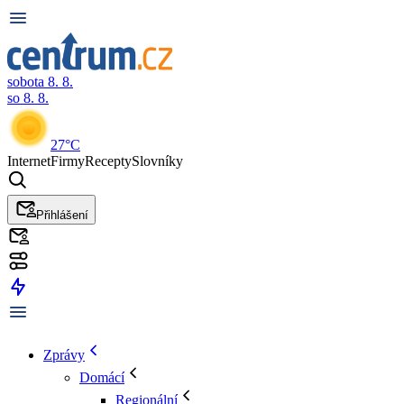
sobota 8. 8.
so 8. 8.
27°C
Internet
Firmy
Recepty
Slovníky
Přihlášení
Zprávy
Domácí
Regionální