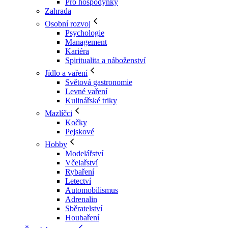
Pro hospodyňky
Zahrada
Osobní rozvoj
Psychologie
Management
Kariéra
Spiritualita a náboženství
Jídlo a vaření
Světová gastronomie
Levné vaření
Kulinářské triky
Mazlíčci
Kočky
Pejskové
Hobby
Modelářství
Včelařství
Rybaření
Letectví
Automobilismus
Adrenalin
Sběratelství
Houbaření