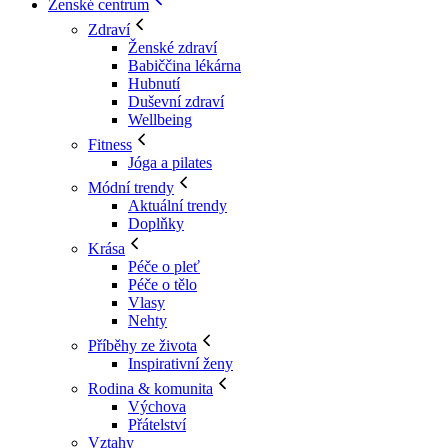
Ženské centrum
Zdraví
Ženské zdraví
Babiččina lékárna
Hubnutí
Duševní zdraví
Wellbeing
Fitness
Jóga a pilates
Módní trendy
Aktuální trendy
Doplňky
Krása
Péče o pleť
Péče o tělo
Vlasy
Nehty
Příběhy ze života
Inspirativní ženy
Rodina & komunita
Výchova
Přátelství
Vztahy