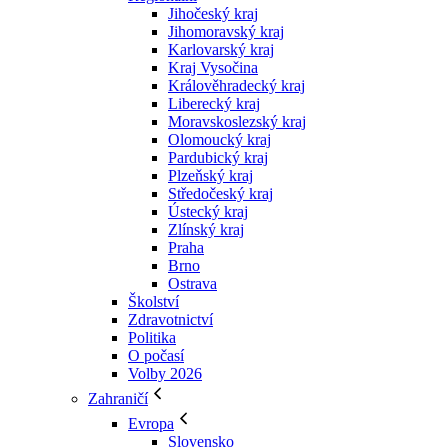
Jihočeský kraj
Jihomoravský kraj
Karlovarský kraj
Kraj Vysočina
Králověhradecký kraj
Liberecký kraj
Moravskoslezský kraj
Olomoucký kraj
Pardubický kraj
Plzeňský kraj
Středočeský kraj
Ústecký kraj
Zlínský kraj
Praha
Brno
Ostrava
Školství
Zdravotnictví
Politika
O počasí
Volby 2026
Zahraničí
Evropa
Slovensko