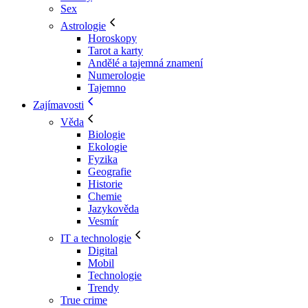
Sex
Astrologie
Horoskopy
Tarot a karty
Andělé a tajemná znamení
Numerologie
Tajemno
Zajímavosti
Věda
Biologie
Ekologie
Fyzika
Geografie
Historie
Chemie
Jazykověda
Vesmír
IT a technologie
Digital
Mobil
Technologie
Trendy
True crime