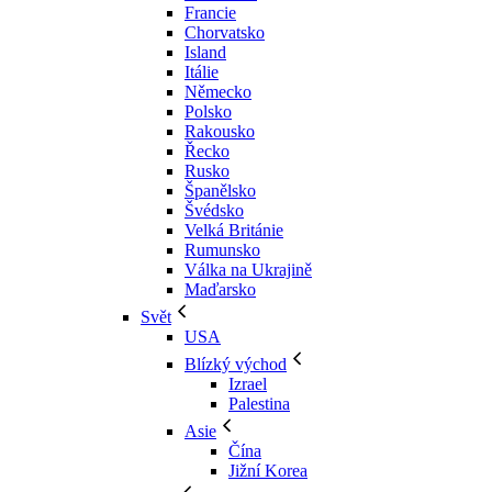
Francie
Chorvatsko
Island
Itálie
Německo
Polsko
Rakousko
Řecko
Rusko
Španělsko
Švédsko
Velká Británie
Rumunsko
Válka na Ukrajině
Maďarsko
Svět
USA
Blízký východ
Izrael
Palestina
Asie
Čína
Jižní Korea