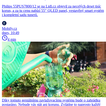
Philips 55PUS7800/12 se na Lidl.cz objevil za necelých deset tisíc
korun, a za tu cenu nabízí 55″ QLED panel, vestavěný smart systém
i kompletní sadu tunerů.
Mobify.cz
dnes, 10:49
4 min
Díky tomuto geniálnímu zavlažovacímu systému bude o zahrádku
postaráno. Nebude vás stát ani korunu. Zvládne to naprosto každý