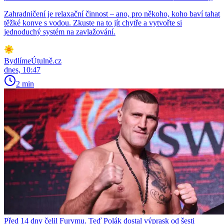
Zahradničení je relaxační činnost – ano, pro někoho, koho baví tahat
těžké konve s vodou. Zkuste na to jít chytře a vytvořte si
jednoduchý systém na zavlažování.
BydlímeÚtulně.cz
dnes, 10:47
2 min
Před 14 dny čelil Furymu. Teď Polák dostal výprask od šesti