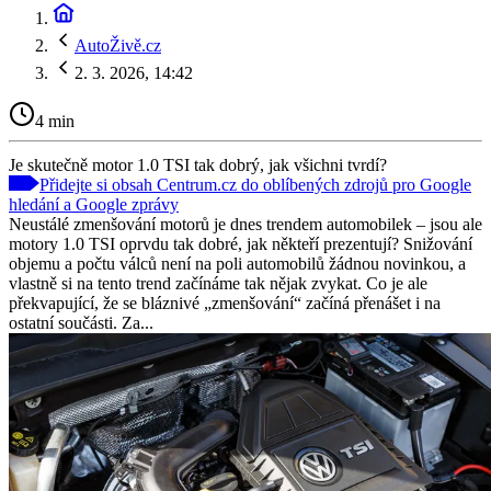
AutoŽivě.cz
2. 3. 2026, 14:42
4 min
Je skutečně motor 1.0 TSI tak dobrý, jak všichni tvrdí?
Přidejte si obsah Centrum.cz do oblíbených zdrojů pro Google
hledání a Google zprávy
Neustálé zmenšování motorů je dnes trendem automobilek – jsou ale
motory 1.0 TSI oprvdu tak dobré, jak někteří prezentují? Snižování
objemu a počtu válců není na poli automobilů žádnou novinkou, a
vlastně si na tento trend začínáme tak nějak zvykat. Co je ale
překvapující, že se bláznivé „zmenšování“ začíná přenášet i na
ostatní součásti. Za...