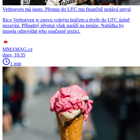
Verhoeven má jasno. Přestup do UFC mu finančně nedává smysl
Rico Verhoeven je znovu volným hráčem a dveře do UFC úplně
nezavírá. Případný přestup však naráží na peníze. Nabídka by
musela odpovídat jeho současné pozici.
MMAMAG.cz
dnes, 10:35
1 min