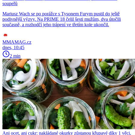
soupeřů
Mariusz Wach se po porážce s Tysonem Furym pustil do ještě
podivnější výzvy. Na PRIME 18 čelil šesti mužům, dva útočili
současně, a rozhodčí jeho trápení ve třetím kole ukončil.
MMAMAG.cz
dnes, 10:45
2 min
Ani ocet, ani cukr: nakládané okurky zůstanou křupavé díky 1 věci,