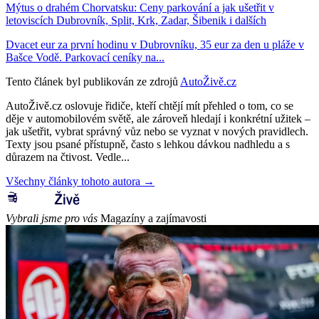
Mýtus o drahém Chorvatsku: Ceny parkování a jak ušetřit v
letoviscích Dubrovník, Split, Krk, Zadar, Šibenik i dalších
Dvacet eur za první hodinu v Dubrovníku, 35 eur za den u pláže v
Bašce Vodě. Parkovací ceníky na...
Tento článek byl publikován ze zdrojů
AutoŽivě.cz
AutoŽivě.cz oslovuje řidiče, kteří chtějí mít přehled o tom, co se
děje v automobilovém světě, ale zároveň hledají i konkrétní užitek –
jak ušetřit, vybrat správný vůz nebo se vyznat v nových pravidlech.
Texty jsou psané přístupně, často s lehkou dávkou nadhledu a s
důrazem na čtivost. Vedle...
Všechny články tohoto autora →
Vybrali jsme pro vás
Magazíny a zajímavosti