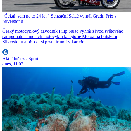
"Čekal jsem na to 24 let." Senzační Salač vyhrál Gradn Prix v
Silverstonu
Český motocyklový závodník Filip Salač vyhrál závod světového
šampionátu silničních motocyklů kategorie Moto2 na britském
Silverstonu a připsal si první triumf v kariéře.
Aktuálně.cz - Sport
dnes, 11:03