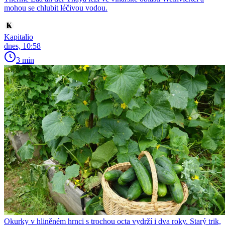
mohou se chlubit léčivou vodou.
Kapitalio
dnes, 10:58
3 min
Okurky v hliněném hrnci s trochou octa vydrží i dva roky. Starý trik,