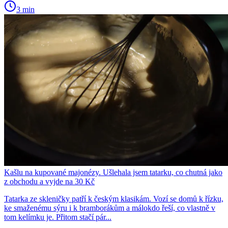
3 min
Kašlu na kupované majonézy. Ušlehala jsem tatarku, co chutná jako
z obchodu a vyjde na 30 Kč
Tatarka ze skleničky patří k českým klasikám. Vozí se domů k řízku,
ke smaženému sýru i k bramborákům a málokdo řeší, co vlastně v
tom kelímku je. Přitom stačí pár...