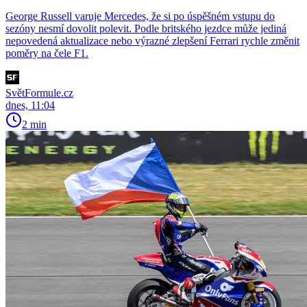
George Russell varuje Mercedes, že si po úspěšném vstupu do
sezóny nesmí dovolit polevit. Podle britského jezdce může jediná
nepovedená aktualizace nebo výrazné zlepšení Ferrari rychle změnit
poměry na čele F1.
SvětFormule.cz
dnes, 11:04
2 min