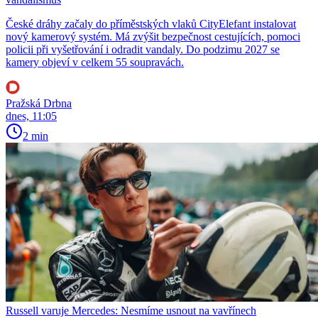
České dráhy začaly do příměstských vlaků CityElefant instalovat
nový kamerový systém. Má zvýšit bezpečnost cestujících, pomoci
policii při vyšetřování i odradit vandaly. Do podzimu 2027 se
kamery objeví v celkem 55 soupravách.
Pražská Drbna
dnes, 11:05
2 min
Russell varuje Mercedes: Nesmíme usnout na vavřínech