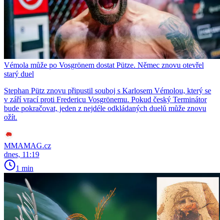
Vémola může po Vosgrönem dostat Pütze. Němec znovu otevřel
starý duel
Stephan Pütz znovu připustil souboj s Karlosem Vémolou, který se
v září vrací proti Fredericu Vosgrönemu. Pokud český Terminátor
bude pokračovat, jeden z nejdéle odkládaných duelů může znovu
ožít.
MMAMAG.cz
dnes, 11:19
1 min