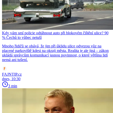
Kdy vám smí policie odtáhnout auto při blokovém čištění ulice? 90
% Čechů to vůbec netuší
Mnoho řidičů se obává, že jim při úklidu ulice odvezou vůz na
placené parkoviště kdesi na okraji města. Realita je ale jiná – zákon
ukládá správcům komunikací jasnou povinnost, o které většina lidí
nemá ani tušení.
FAJNTIP.cz
dnes, 10:30
3 min