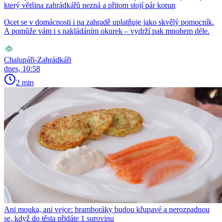
který většina zahrádkářů nezná a přitom stojí pár korun
Ocet se v domácnosti i na zahradě uplatňuje jako skvělý pomocník.
A pomůže vám i s nakládáním okurek – vydrží pak mnohem déle.
Chalupáři-Zahrádkáři
dnes, 10:58
2 min
Ani mouka, ani vejce: bramboráky budou křupavé a nerozpadnou
se, když do těsta přidáte 1 surovinu