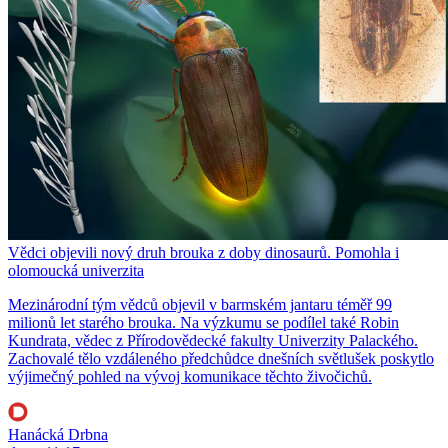
Vědci objevili nový druh brouka z doby dinosaurů. Pomohla i
olomoucká univerzita
Mezinárodní tým vědců objevil v barmském jantaru téměř 99
milionů let starého brouka. Na výzkumu se podílel také Robin
Kundrata, vědec z Přírodovědecké fakulty Univerzity Palackého.
Zachovalé tělo vzdáleného předchůdce dnešních světlušek poskytlo
výjimečný pohled na vývoj komunikace těchto živočichů.
Hanácká Drbna