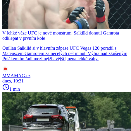
V lehké váze UFC je nové monstrum. Salkilld donutil Gamrota
odklepat v prvním kole
Quillan Salkilld si v hlavním zápase UFC Vegas 120 poradil s
Mateuszem Gamrotem za necelých pět minut. Výhra nad zkušeným
Polákem ho řadí mezi nejžhavější jména lehké váhy.
MMAMAG.cz
dnes, 10:31
1 min