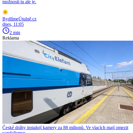
možností tu ale je.
BydlímeÚtulně.cz
dnes, 11:05
2 min
Reklama
České dráhy instalují kamery za 88 milionů. Ve vlacích mají omezit
vandalismus