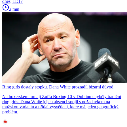
dnes, 11:17
2 min
Ring girls dostaly stopku. Dana White prozradil bizarní důvod
Na boxerském turnaji Zuffa Boxing 10 v Dublinu chyběly tradiční
ring girls. Dana White jejich absenci spojil s požadavkem na
mužskou variantu a přidal vysvětlení, které má jeden geografický
problém.