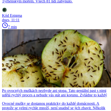
Tyrhénským mořem. Všech 81 lidí zahynulo.
Kód Enigma
dnes, 11:11
7 min
Po ovocných muškách nezbyde ani stopa. Tato geniální past s nimi
udělá rychlý proces a nebude vás stát ani korunu. Zvládne to každý
Ovocné mušky se dostanou prakticky do každé domácnosti. A
protože se velmi rychle množí, není snadné se jich zbavit. Několik