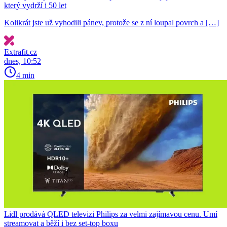
který vydrží i 50 let
Kolikrát jste už vyhodili pánev, protože se z ní loupal povrch a […]
Extrafit.cz
dnes, 10:52
4 min
Lidl prodává QLED televizi Philips za velmi zajímavou cenu. Umí
streamovat a běží i bez set-top boxu