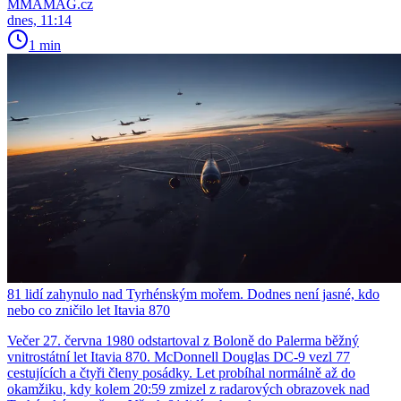
MMAMAG.cz
dnes, 11:14
1 min
81 lidí zahynulo nad Tyrhénským mořem. Dodnes není jasné, kdo
nebo co zničilo let Itavia 870
Večer 27. června 1980 odstartoval z Boloně do Palerma běžný
vnitrostátní let Itavia 870. McDonnell Douglas DC-9 vezl 77
cestujících a čtyři členy posádky. Let probíhal normálně až do
okamžiku, kdy kolem 20:59 zmizel z radarových obrazovek nad