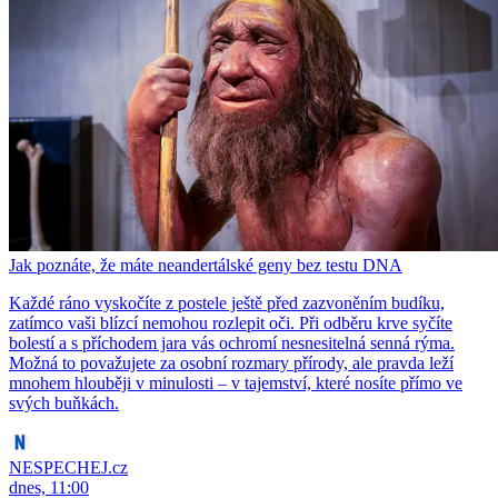
Jak poznáte, že máte neandertálské geny bez testu DNA
Každé ráno vyskočíte z postele ještě před zazvoněním budíku,
zatímco vaši blízcí nemohou rozlepit oči. Při odběru krve syčíte
bolestí a s příchodem jara vás ochromí nesnesitelná senná rýma.
Možná to považujete za osobní rozmary přírody, ale pravda leží
mnohem hlouběji v minulosti – v tajemství, které nosíte přímo ve
svých buňkách.
NESPECHEJ.cz
dnes, 11:00