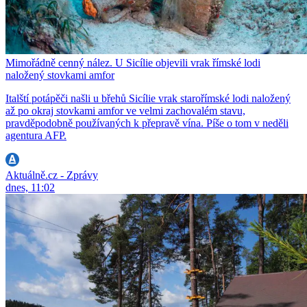
Mimořádně cenný nález. U Sicílie objevili vrak římské lodi
naložený stovkami amfor
Italští potápěči našli u břehů Sicílie vrak starořímské lodi naložený
až po okraj stovkami amfor ve velmi zachovalém stavu,
pravděpodobně používaných k přepravě vína. Píše o tom v neděli
agentura AFP.
Aktuálně.cz - Zprávy
dnes, 11:02