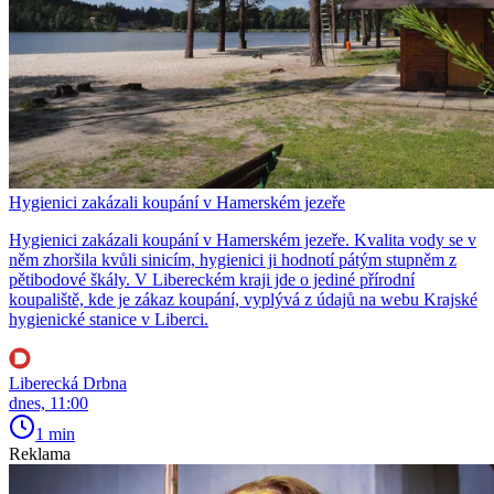
Hygienici zakázali koupání v Hamerském jezeře
Hygienici zakázali koupání v Hamerském jezeře. Kvalita vody se v
něm zhoršila kvůli sinicím, hygienici ji hodnotí pátým stupněm z
pětibodové škály. V Libereckém kraji jde o jediné přírodní
koupaliště, kde je zákaz koupání, vyplývá z údajů na webu Krajské
hygienické stanice v Liberci.
Liberecká Drbna
dnes, 11:00
1 min
Reklama