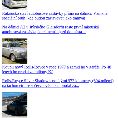
Rakousko staví autobusové zastávky přímo na dálnici. Vznikne
speciální pruh, kde budou zastavovat jako tramvaj
Na dálnici A2 u štýrského Gleisdorfu roste první rakouská
autobusová zastávka, která nemá sjezd do města....
Koupil nový Rolls-Royce v roce 1977 a zamkl ho v garáži. Po 48
letech ho prodal za miliony Kč
Rolls-Royce Silver Shadow s pouhými 972 kilometry (604 mílemi)
na tachometru se v červnové aukci prodal za...