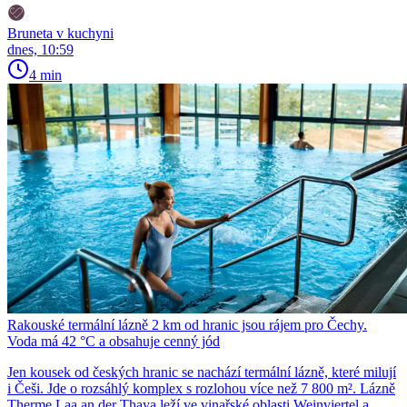
Bruneta v kuchyni
dnes, 10:59
4 min
Rakouské termální lázně 2 km od hranic jsou rájem pro Čechy.
Voda má 42 °C a obsahuje cenný jód
Jen kousek od českých hranic se nachází termální lázně, které milují
i Češi. Jde o rozsáhlý komplex s rozlohou více než 7 800 m². Lázně
Therme Laa an der Thaya leží ve vinařské oblasti Weinviertel a