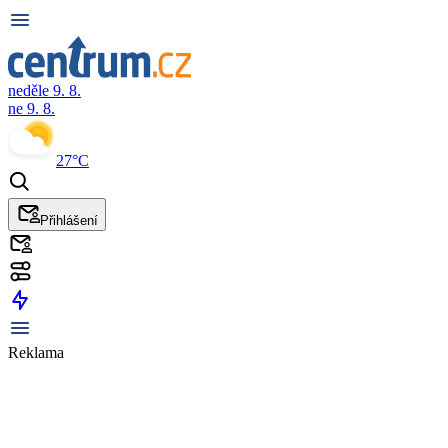
neděle 9. 8.
ne 9. 8.
27°C
Přihlášení
Reklama