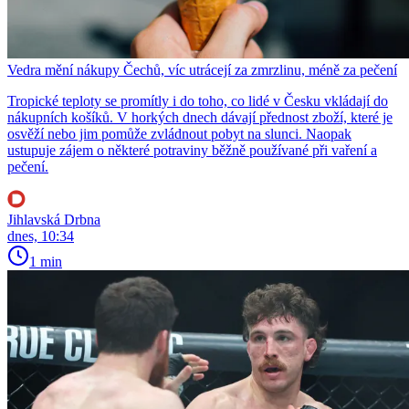
Vedra mění nákupy Čechů, víc utrácejí za zmrzlinu, méně za pečení
Tropické teploty se promítly i do toho, co lidé v Česku vkládají do
nákupních košíků. V horkých dnech dávají přednost zboží, které je
osvěží nebo jim pomůže zvládnout pobyt na slunci. Naopak
ustupuje zájem o některé potraviny běžně používané při vaření a
pečení.
Jihlavská Drbna
dnes, 10:34
1 min