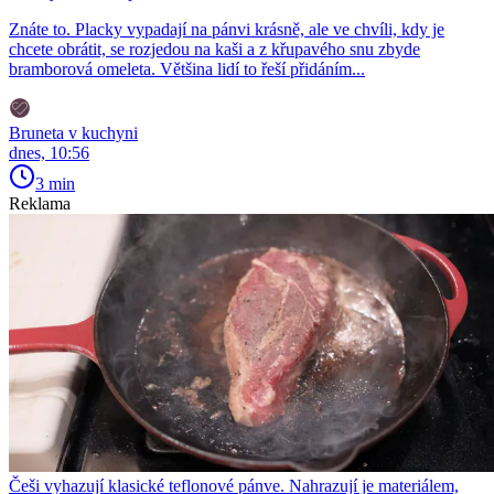
Znáte to. Placky vypadají na pánvi krásně, ale ve chvíli, kdy je
chcete obrátit, se rozjedou na kaši a z křupavého snu zbyde
bramborová omeleta. Většina lidí to řeší přidáním...
Bruneta v kuchyni
dnes, 10:56
3 min
Reklama
Češi vyhazují klasické teflonové pánve. Nahrazují je materiálem,