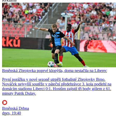
Reklama
Brněnská Zbrojovka poprvé klopýtla, doma nestačila na Liberec
První porážku v nové sezoně utrpěli fotbalisté Zbrojovky Brno.
Nováček nejvyšší soutěže v páteční předehrávce 3. kola podlehl na
domácím stadionu Liberci 0:1. Hostům zajistil tři body gólem z 61.
minuty Patrik Dulay.
Brněnská Drbna
dnes, 19:40