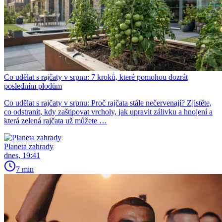
Co udělat s rajčaty v srpnu: 7 kroků, které pomohou dozrát
posledním plodům
Co udělat s rajčaty v srpnu: Proč rajčata stále nečervenají? Zjistěte,
co odstranit, kdy zaštipovat vrcholy, jak upravit zálivku a hnojení a
která zelená rajčata už můžete …
Planeta zahrady
dnes, 19:41
7 min