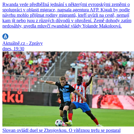
Rwanda vede předběžná jednání s některými evropskými zeměmi o
spolupráci v oblasti migrace, napsala agentura AFP. Kigali by podle
návrhu mohlo přijímat rodiny migrantů, kteří uvízli na cestě, nemají
kam jít nebo jsou z různých důvodů v ohrožení. Země dohody zatím
nedosáhly, uvedla mluvčí rwandské vlády Yolande Makoloová.
Aktuálně.cz - Zprávy
dnes, 19:30
Slovan ovládl duel se Zbrojovkou. O vítěznou trefu se postaral