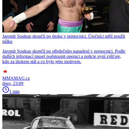
Jaromír Soukup skončil po útoku v nemocnici. Útočníci měli použít
pálku
Jaromír Soukup skončil po středečním napadení v nemocnici. Podle
dalších informací musel podstoupit operaci a policie nyní zjišťuje,
kdo za útokem stál a co bylo jeho motivem.
MMAMAG.cz
dnes, 23:09
1 min