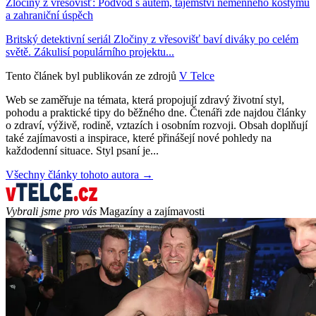
Zločiny z vřesovišť: Podvod s autem, tajemství neměnného kostýmu
a zahraniční úspěch
Britský detektivní seriál Zločiny z vřesovišť baví diváky po celém
světě. Zákulisí populárního projektu...
Tento článek byl publikován ze zdrojů
V Telce
Web se zaměřuje na témata, která propojují zdravý životní styl,
pohodu a praktické tipy do běžného dne. Čtenáři zde najdou články
o zdraví, výživě, rodině, vztazích i osobním rozvoji. Obsah doplňují
také zajímavosti a inspirace, které přinášejí nové pohledy na
každodenní situace. Styl psaní je...
Všechny články tohoto autora →
Vybrali jsme pro vás
Magazíny a zajímavosti