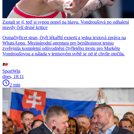
Zastali se jí, teď si sypou popel na hlavu. Vondroušová po odhalení
pravdy čelí drsné kritice
Osmačtyřicet stran, čtyři lékařští experti a jedna textová zpráva na
WhatsAppu. Mezinárodní agentura pro bezúhonnost tenisu
zveřejnila kompletní odůvodnění čtyřletého trestu pro Markétu
Vondroušovou a nálada v tenisovém světě se od té chvíle otočila.
SportWin
dnes, 18:11
2 min