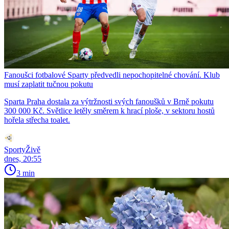
Fanoušci fotbalové Sparty předvedli nepochopitelné chování. Klub
musí zaplatit tučnou pokutu
Sparta Praha dostala za výtržnosti svých fanoušků v Brně pokutu
300 000 Kč. Světlice letěly směrem k hrací ploše, v sektoru hostů
hořela střecha toalet.
SportyŽivě
dnes, 20:55
3 min