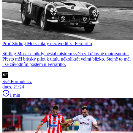
Proč Stirling Moss nikdy nezávodil za Ferrariho
Stirling Moss se nikdy nestal mistrem světa v královně motorsportu.
Přesto měl britský pilot k titulu několikrát velmi blízko. Stejně to měl
i se závodním postem u Ferrariho.
SvětFormule.cz
dnes, 21:24
1 min