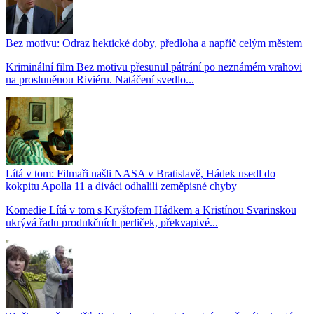
Bez motivu: Odraz hektické doby, předloha a napříč celým městem
Kriminální film Bez motivu přesunul pátrání po neznámém vrahovi
na prosluněnou Riviéru. Natáčení svedlo...
Lítá v tom: Filmaři našli NASA v Bratislavě, Hádek usedl do
kokpitu Apolla 11 a diváci odhalili zeměpisné chyby
Komedie Lítá v tom s Kryštofem Hádkem a Kristínou Svarinskou
ukrývá řadu produkčních perliček, překvapivé...