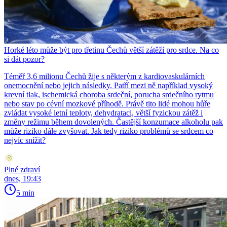
Horké léto může být pro třetinu Čechů větší zátěží pro srdce. Na co
si dát pozor?
Téměř 3,6 milionu Čechů žije s některým z kardiovaskulárních
onemocnění nebo jejich následky. Patří mezi ně například vysoký
krevní tlak, ischemická choroba srdeční, porucha srdečního rytmu
nebo stav po cévní mozkové příhodě. Právě tito lidé mohou hůře
zvládat vysoké letní teploty, dehydrataci, větší fyzickou zátěž i
změny režimu během dovolených. Častější konzumace alkoholu pak
může riziko dále zvyšovat. Jak tedy riziko problémů se srdcem co
nejvíc snížit?
Plné zdraví
dnes, 19:43
5 min