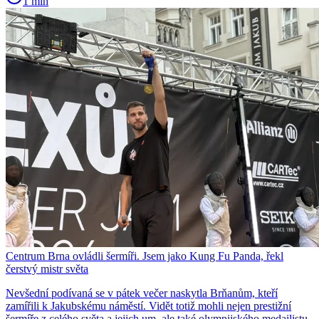
1 min
Centrum Brna ovládli šermíři. Jsem jako Kung Fu Panda, řekl
čerstvý mistr světa
Nevšední podívaná se v pátek večer naskytla Brňanům, kteří
zamířili k Jakubskému náměstí. Vidět totiž mohli nejen prestižní
šermíře z celého světa a jejich um, ale také olympijského medailistu