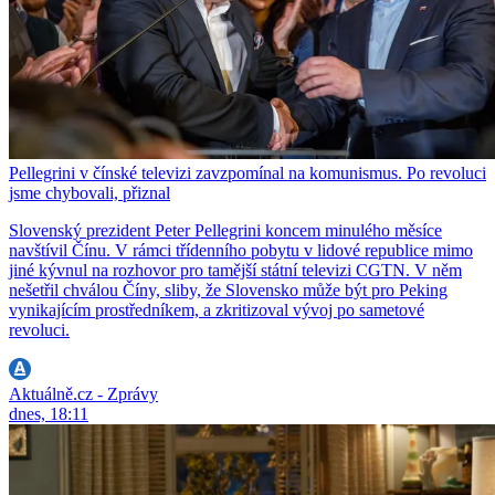
Pellegrini v čínské televizi zavzpomínal na komunismus. Po revoluci
jsme chybovali, přiznal
Slovenský prezident Peter Pellegrini koncem minulého měsíce
navštívil Čínu. V rámci třídenního pobytu v lidové republice mimo
jiné kývnul na rozhovor pro tamější státní televizi CGTN. V něm
nešetřil chválou Číny, sliby, že Slovensko může být pro Peking
vynikajícím prostředníkem, a zkritizoval vývoj po sametové
revoluci.
Aktuálně.cz - Zprávy
dnes, 18:11