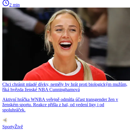
2 min
Chci chránit mladé dívky, neměly by hrát proti biologickým mužům,
říká hvězda ženské NBA Cunninghamová
Aktivní hráčka WNBA veřejně odmítla účast transgender žen v
ženském sportu. Reakce přišla z hal, od vedení ligy i od
spoluhráček.
SportyŽivě