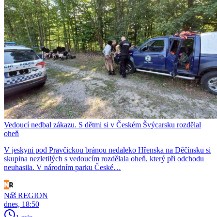
Vedoucí nedbal zákazu. S dětmi si v Českém Švýcarsku rozdělal
oheň
V jeskyni pod Pravčickou bránou nedaleko Hřenska na Děčínsku si
skupina nezletilých s vedoucím rozdělala oheň, který při odchodu
neuhasila. V národním parku České…
Náš REGION
dnes, 18:50