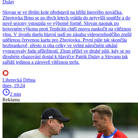
Dulay
Slovan se ve třetím kole představil na hřišti ligového nováčka.
Zbrojovka Brno se po třech letech vrátila do nejvyšší soutěže a do
nové sezony vstoupila ve výborné formě. Slovan naopak po
bojovném výkonu proti Teplicím chtěl znovu naskočit na vítěznou
vlnu. V úvodu duelu hlavní sudí po zásahu videorozhodčího zrušil
udělenou červenou kartu pro Zbrojovku. První půle tak skončila
bezbrankově, přesto si oba celky ve velmi náročném utkání
vypracovaly řadu příležitostí. Zlom přišel ve druhé půli, kdy se po
dlouhém vhazování dostal k hlavičce Patrik Dulay a Slovanu tak
zařídil jedinou a zároveň vítěznou trefu.
Liberecká Drbna
dnes, 19:24
2 min
Reklama