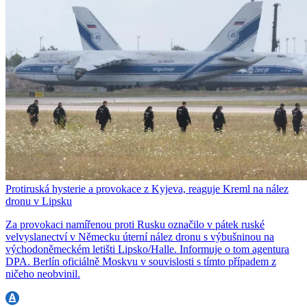
Protiruská hysterie a provokace z Kyjeva, reaguje Kreml na nález
dronu v Lipsku
Za provokaci namířenou proti Rusku označilo v pátek ruské
velvyslanectví v Německu úterní nález dronu s výbušninou na
východoněmeckém letišti Lipsko/Halle. Informuje o tom agentura
DPA. Berlín oficiálně Moskvu v souvislosti s tímto případem z
ničeho neobvinil.