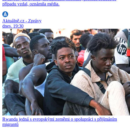
případu vzdal, oznámila média.
Aktuálně.cz - Zprávy
dnes, 19:30
Rwanda jedná s evropskými zeměmi o spolupráci s přijímáním
migrantů