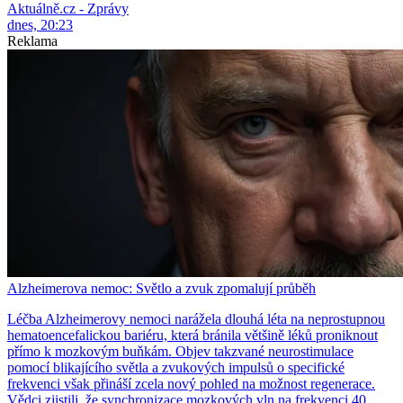
Aktuálně.cz - Zprávy
dnes, 20:23
Reklama
Alzheimerova nemoc: Světlo a zvuk zpomalují průběh
Léčba Alzheimerovy nemoci narážela dlouhá léta na neprostupnou
hematoencefalickou bariéru, která bránila většině léků proniknout
přímo k mozkovým buňkám. Objev takzvané neurostimulace
pomocí blikajícího světla a zvukových impulsů o specifické
frekvenci však přináší zcela nový pohled na možnost regenerace.
Vědci zjistili, že synchronizace mozkových vln na frekvenci 40