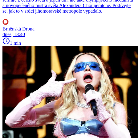
a novopečeného mistra světa Alexandera Choupenitche. Podívejte
se, jak to v srdci jihomoravské metropole vypadalo.
Brněnská Drbna
dnes, 18:40
1 min