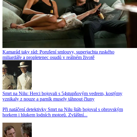
Kamarád taky rád: Porušení smlouvy, superjachta ruského
miliardáře a propletenec osudů v reálném životě
Smrt na Nilu: Herci bojovali s 54stupňovým vedrem, kostýmy
vznikaly z nouze a parník musely táhnout čluny
Při natáčení detektivky Smrt na Nilu štáb bojoval s obrovským
horkem i hlukem lodních motorů. Zvláštní...