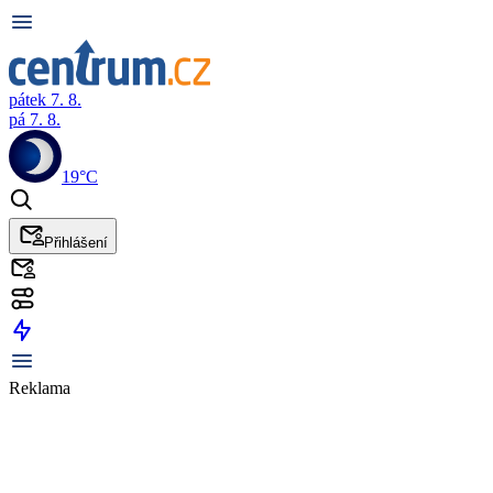
pátek 7. 8.
pá 7. 8.
19°C
Přihlášení
Reklama