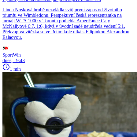
Linda Nosková hrubě nezvládla svůj první zápas od životního
triumfu ve Wimbledonu. Perspektivní česká reprezentantka na
turnaji WTA 1000 v Torontu podlehla Američance Caty
McNallyové 6:7, 1:6, když v úvodní sadě neudržela vedení 5:1.
Překvapivá vítězka se ve třetím kole utká s Filipínkou Alexandrou
Ealaovou.
SportWin
dnes, 19:43
1 min