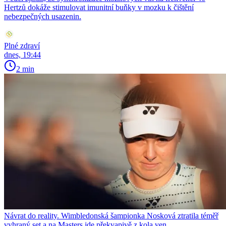
Hertzů dokáže stimulovat imunitní buňky v mozku k čištění
nebezpečných usazenin.
Plné zdraví
dnes, 19:44
2 min
Návrat do reality. Wimbledonská šampionka Nosková ztratila téměř
vyhraný set a na Masters jde překvapivě z kola ven