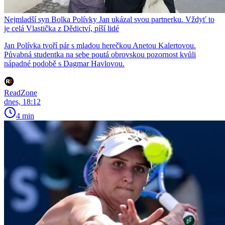
Nejmladší syn Bolka Polívky Jan ukázal svou partnerku. Vždyť to
je celá Vlastička z Dědictví, píší lidé
Jan Polívka tvoří pár s mladou herečkou Anetou Kalertovou.
Půvabná studentka na sebe poutá obrovskou pozornost kvůli
nápadné podobě s Dagmar Havlovou.
ReadZone
dnes, 18:12
4 min