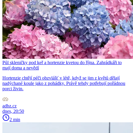
Půl skleničky pod keř a hortenzie kvetou do října. Zahrádkáři to
mají doma a nevědí
Hortenzie chtějí péči obzvlášť v létě, když se jim z květů dělají
nadýchané koule jako z pohádky. Právě tehdy potřebují pořádnou
porci živin.
adbz.cz
dnes, 20:50
2 min