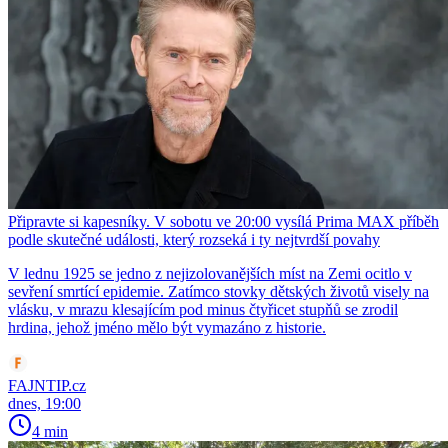
Připravte si kapesníky. V sobotu ve 20:00 vysílá Prima MAX příběh
podle skutečné události, který rozseká i ty nejtvrdší povahy
V lednu 1925 se jedno z nejizolovanějších míst na Zemi ocitlo v
sevření smrtící epidemie. Zatímco stovky dětských životů visely na
vlásku, v mrazu klesajícím pod minus čtyřicet stupňů se zrodil
hrdina, jehož jméno mělo být vymazáno z historie.
FAJNTIP.cz
dnes, 19:00
4 min