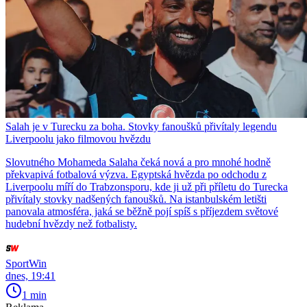
Salah je v Turecku za boha. Stovky fanoušků přivítaly legendu
Liverpoolu jako filmovou hvězdu
Slovutného Mohameda Salaha čeká nová a pro mnohé hodně
překvapivá fotbalová výzva. Egyptská hvězda po odchodu z
Liverpoolu míří do Trabzonsporu, kde ji už při příletu do Turecka
přivítaly stovky nadšených fanoušků. Na istanbulském letišti
panovala atmosféra, jaká se běžně pojí spíš s příjezdem světové
hudební hvězdy než fotbalisty.
SportWin
dnes, 19:41
1 min