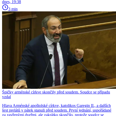
dnes, 19:38
3 min
Špičky arménské církve skončily před soudem. Soudce se případu
vzdal
Hlava Arménské apoštolské církve, katolikos Garegin II., a dalších
šest prelátů v pátek stanuli před soudem. První jednání, uspořádané
za zavřenými dveřmi, ale zakrátko skončilo, protože soudce se