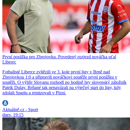
První porážka pro Zbrojovku. Povedený rozjezd nováčka uťal
Liberec
Fotbalisté Liberce zvítězili ve 3. kole první ligy v Brně nad
Zbrojovkou 1:0 a připravili nováčkovi soutěže první porážku v
soutěži. O výhře Slovanu rozhodl po hodině hry slovenský záložník
Patrik Dulay. Brňané tak nenavázali na výtečný start do ligy, kdy
zdolali Spartu a remizovali v Plzni.
Aktuálně.cz - Sport
dnes, 19:15