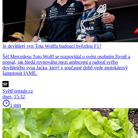
Je devítiletý syn Tota Wolffa budoucí hvězdou F1?
Šéf Mercedesu Toto Wolff se rozpovídal o svém osobním životě a
popsal, jak hledá rovnováhu mezi ambicemi a radostí svého
devítiletého syna Jacka, který v současné době vede motokárový
šampionát IAME.
SvětFormule.cz
dnes, 15:32
1 min