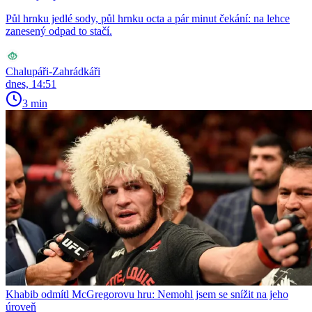
Půl hrnku jedlé sody, půl hrnku octa a pár minut čekání: na lehce
zanesený odpad to stačí.
Chalupáři-Zahrádkáři
dnes, 14:51
3 min
Khabib odmítl McGregorovu hru: Nemohl jsem se snížit na jeho
úroveň