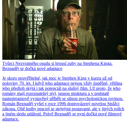
Tvůrci Nezvratného osudu si brousí zuby na Stephena Kinga.
Beznaděj se dočká nové adaptace
Je skoro neuvěřitelné, jak moc je Stephen King v kurzu už od
poloviny 70. let. I když jeho adaptace nejsou vždy úspěšné, většina
jeho předloh skýtá i tak potenciál na slušný film. Už proto, že jeho
romány mají rozeznatelný styl, jasnou strukturu a v podstatě
mainstreamově vystavěný příběh se silnou psychologickou rovinou.
Román Beznaděj vyšel v roce 1996 doprovázený novelou Strážci
zákona. Obě knihy pracují se stejnými postavami, ale v jiných rolích
a jiném sledu událostí. Právě Beznaděj se nyní dočká nové filmové
adaptace.