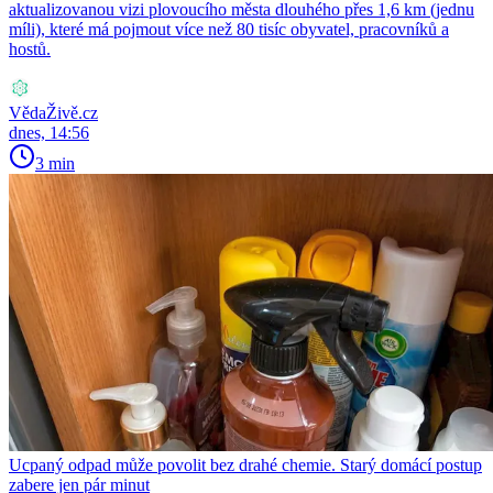
aktualizovanou vizi plovoucího města dlouhého přes 1,6 km (jednu
míli), které má pojmout více než 80 tisíc obyvatel, pracovníků a
hostů.
VědaŽivě.cz
dnes, 14:56
3 min
Ucpaný odpad může povolit bez drahé chemie. Starý domácí postup
zabere jen pár minut