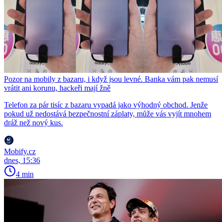
Pozor na mobily z bazaru, i když jsou levné. Banka vám pak nemusí
vrátit ani korunu, hackeři mají žně
Telefon za pár tisíc z bazaru vypadá jako výhodný obchod. Jenže
pokud už nedostává bezpečnostní záplaty, může vás vyjít mnohem
dráž než nový kus.
Mobify.cz
dnes, 15:36
4 min