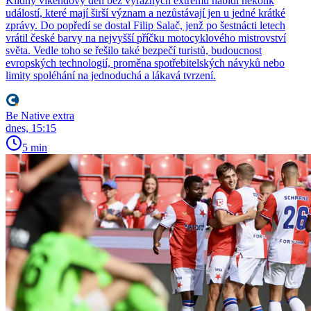
Klidný víkendový den bez výrazných extrémů nabídl několik
událostí, které mají širší význam a nezůstávají jen u jedné krátké
zprávy. Do popředí se dostal Filip Salač, jenž po šestnácti letech
vrátil české barvy na nejvyšší příčku motocyklového mistrovství
světa. Vedle toho se řešilo také bezpečí turistů, budoucnost
evropských technologií, proměna spotřebitelských návyků nebo
limity spoléhání na jednoduchá a lákavá tvrzení.
Be Native extra
dnes, 15:15
5 min