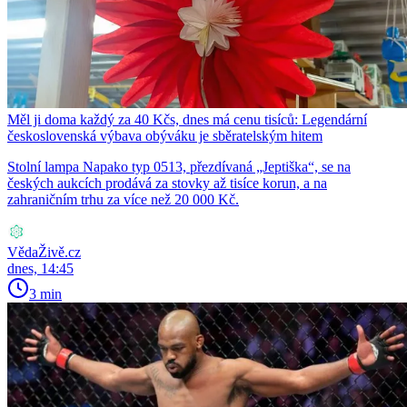
Měl ji doma každý za 40 Kčs, dnes má cenu tisíců: Legendární
československá výbava obýváku je sběratelským hitem
Stolní lampa Napako typ 0513, přezdívaná „Jeptiška“, se na
českých aukcích prodává za stovky až tisíce korun, a na
zahraničním trhu za více než 20 000 Kč.
VědaŽivě.cz
dnes, 14:45
3 min