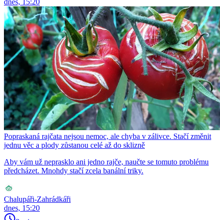
dnes, 15:20
Popraskaná rajčata nejsou nemoc, ale chyba v zálivce. Stačí změnit
jednu věc a plody zůstanou celé až do sklizně
Aby vám už neprasklo ani jedno rajče, naučte se tomuto problému
předcházet. Mnohdy stačí zcela banální triky.
Chalupáři-Zahrádkáři
dnes, 15:20