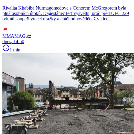
Rivalita Khabiba Nurmagomedova s Conorem McGregorem byla
plná osobních útoků. Dagestánec teď vysvětlil, proč před UFC 229
odmítl soupeři vracet urážky a chtěl odpovědět až v kleci.
MMAMAG.cz
dnes, 14:50
1 min