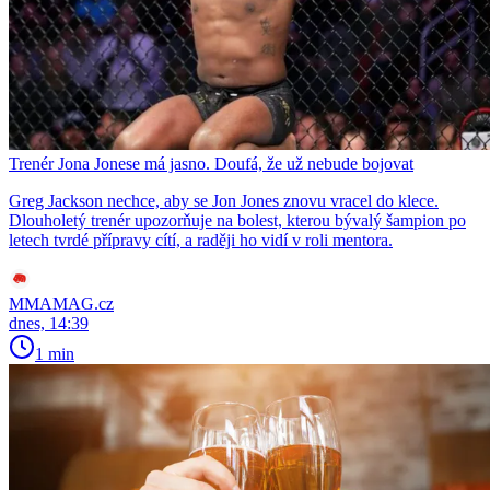
Trenér Jona Jonese má jasno. Doufá, že už nebude bojovat
Greg Jackson nechce, aby se Jon Jones znovu vracel do klece.
Dlouholetý trenér upozorňuje na bolest, kterou bývalý šampion po
letech tvrdé přípravy cítí, a raději ho vidí v roli mentora.
MMAMAG.cz
dnes, 14:39
1 min