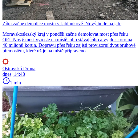
Zítra začne demolice mostu v Jablunkově. Nový bude na jaře
Moravskoslezský kraj v pondělí začne demolovat most přes řeku
Olši. Nový most vyroste na místě toho stávajícího a vyjde skoro na
40 milionů korun. Dopravu přes řeku zajistí provizorní dvoupruhové
přemostění, které už je na místě připraveno.
Ostravská Drbna
dnes, 14:48
1 min