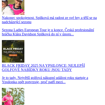
Nakonec spokojenost. Spilková má radost ze své hry a těší se na
nadcházející sezonu
Sezona Ladies European Tour je u konce. Česká profesionální
hráčka Klára Davidson Spilková do ní v únoru...
BLACK FRIDAY 2025 NA YPSILONCE: NEJLEPŠÍ
GOLFOVÉ NABÍDKY ROKU JSOU TADY
Je to tady. Největší golfová nákupní událost roku startuje a
Ypsilonka opět potvrzuje, proč patří mezi...