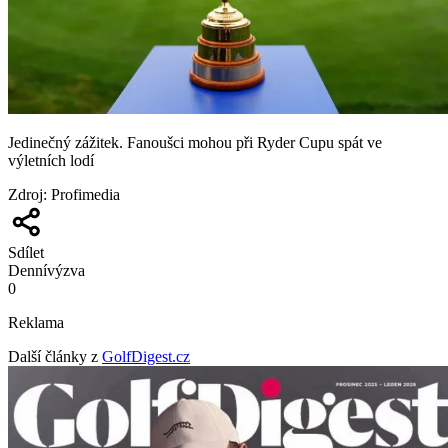
Jedinečný zážitek. Fanoušci mohou při Ryder Cupu spát ve
výletních lodí
Zdroj
:
Profimedia
Sdílet
Denní
výzva
0
Reklama
Další články z
GolfDigest.cz