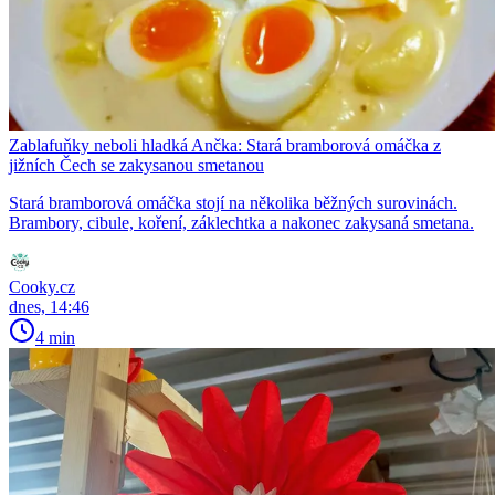
Zablafuňky neboli hladká Ančka: Stará bramborová omáčka z
jižních Čech se zakysanou smetanou
Stará bramborová omáčka stojí na několika běžných surovinách.
Brambory, cibule, koření, záklechtka a nakonec zakysaná smetana.
Cooky.cz
dnes, 14:46
4 min