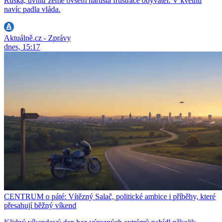
Ruska, uvnitř země ovšem narůstá frustrace obyvatel. V květnu
navíc padla vláda.
Aktuálně.cz - Zprávy
dnes, 15:17
CENTRUM o páté: Vítězný Salač, politické ambice i příběhy, které
přesahují běžný víkend