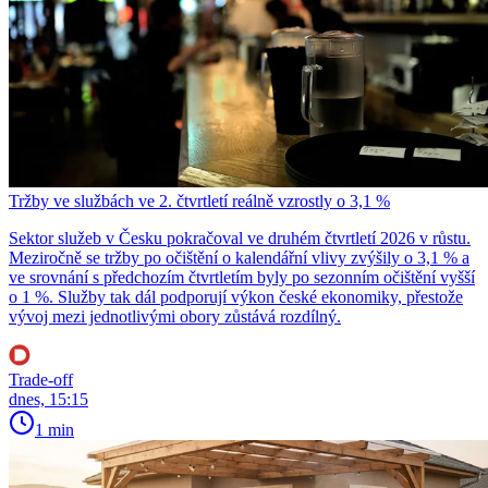
Tržby ve službách ve 2. čtvrtletí reálně vzrostly o 3,1 %
Sektor služeb v Česku pokračoval ve druhém čtvrtletí 2026 v růstu.
Meziročně se tržby po očištění o kalendářní vlivy zvýšily o 3,1 % a
ve srovnání s předchozím čtvrtletím byly po sezonním očištění vyšší
o 1 %. Služby tak dál podporují výkon české ekonomiky, přestože
vývoj mezi jednotlivými obory zůstává rozdílný.
Trade-off
dnes, 15:15
1 min