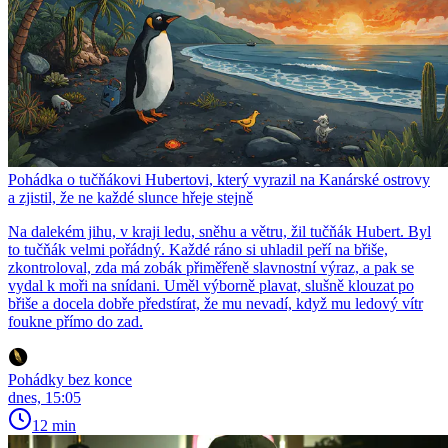
Pohádka o tučňákovi Hubertovi, který vyrazil na Kanárské ostrovy
a zjistil, že ne každé slunce hřeje stejně
Na dalekém jihu, v kraji ledu, sněhu a větru, žil tučňák Hubert. Byl
to tučňák velmi pořádný. Každé ráno si uhladil peří na břiše,
zkontroloval, zda má zobák přiměřeně slavnostní výraz, a pak se
vydal k moři na snídani. Uměl výborně plavat, slušně klouzat po
břiše a docela dobře předstírat, že mu nevadí, když mu ledový vítr
foukne přímo do zad.
Pohádky bez konce
dnes, 15:05
12 min