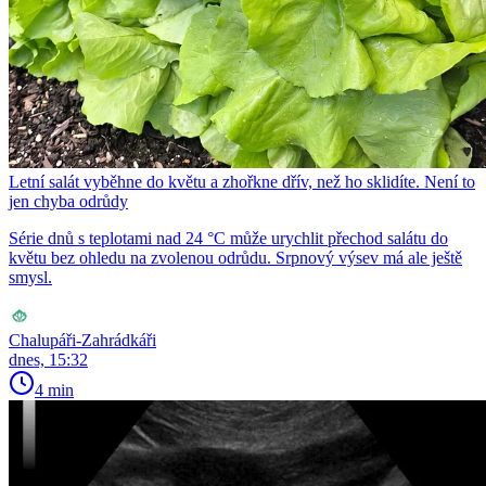
Letní salát vyběhne do květu a zhořkne dřív, než ho sklidíte. Není to
jen chyba odrůdy
Série dnů s teplotami nad 24 °C může urychlit přechod salátu do
květu bez ohledu na zvolenou odrůdu. Srpnový výsev má ale ještě
smysl.
Chalupáři-Zahrádkáři
dnes, 15:32
4 min