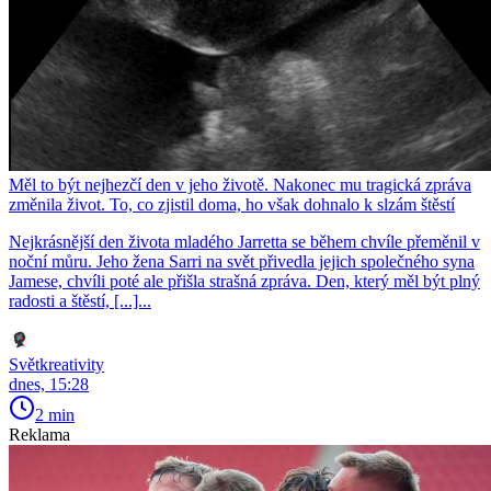
Měl to být nejhezčí den v jeho životě. Nakonec mu tragická zpráva
změnila život. To, co zjistil doma, ho však dohnalo k slzám štěstí
Nejkrásnější den života mladého Jarretta se během chvíle přeměnil v
noční můru. Jeho žena Sarri na svět přivedla jejich společného syna
Jamese, chvíli poté ale přišla strašná zpráva. Den, který měl být plný
radosti a štěstí, [...]...
Světkreativity
dnes, 15:28
2 min
Reklama