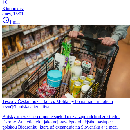
Kinobox.cz
dnes, 15:01
1 min
Tesco v Česku možná končí. Mohla by ho nahradit mnohem
levnější polská alternativa
Britský řetězec Tesco podle spekulací zvažuje odchod ze střední
Evropy. Analytici vidí jako nejpravděpodobnějšího nástupce
polskou Biedronku, která už expanduje na Slovensku a je mezi