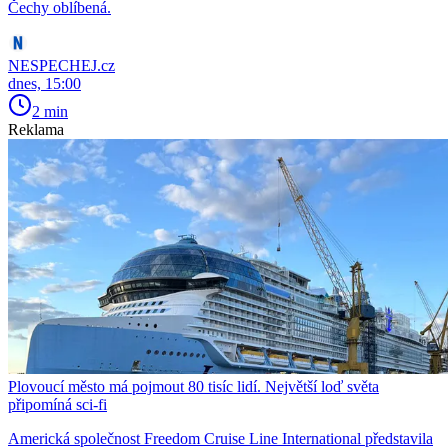
Čechy oblíbená.
NESPECHEJ.cz
dnes, 15:00
2 min
Reklama
Plovoucí město má pojmout 80 tisíc lidí. Největší loď světa
připomíná sci-fi
Americká společnost Freedom Cruise Line International představila