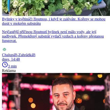
Bylinky v květináči žloutnou, i když je zaléváte. Kořeny se mohou
dusit v mokrém substrátu
Nejčastější příčinou žloutnutí bylinek není málo vody, ale její
nadbytek. Přemokřený substrát vytlačí vzduch a kořeny přestanou
fungovat.
Chalupáři-Zahrádkáři
dnes, 14:48
3 min
Reklama