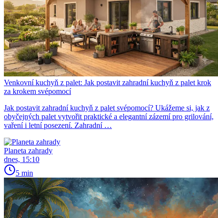
Venkovní kuchyň z palet: Jak postavit zahradní kuchyň z palet krok
za krokem svépomocí
Jak postavit zahradní kuchyň z palet svépomocí? Ukážeme si, jak z
obyčejných palet vytvořit praktické a elegantní zázemí pro grilování,
vaření i letní posezení. Zahradní …
Planeta zahrady
dnes, 15:10
5 min