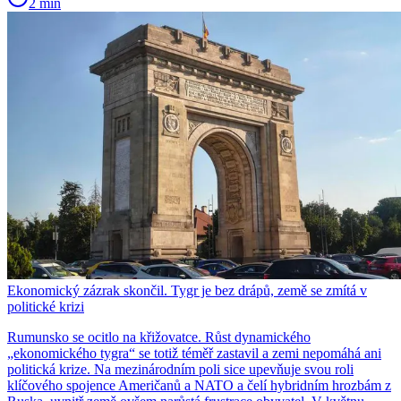
2 min
Ekonomický zázrak skončil. Tygr je bez drápů, země se zmítá v
politické krizi
Rumunsko se ocitlo na křižovatce. Růst dynamického
„ekonomického tygra“ se totiž téměř zastavil a zemi nepomáhá ani
politická krize. Na mezinárodním poli sice upevňuje svou roli
klíčového spojence Američanů a NATO a čelí hybridním hrozbám z