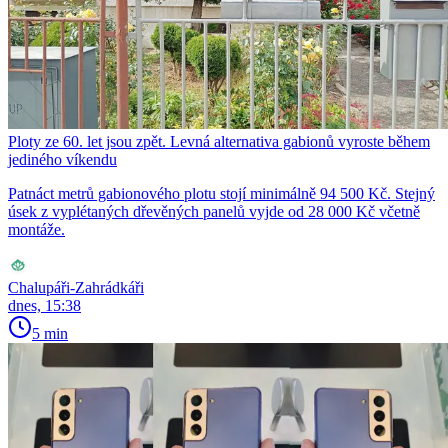
Ploty ze 60. let jsou zpět. Levná alternativa gabionů vyroste během
jediného víkendu
Patnáct metrů gabionového plotu stojí minimálně 94 500 Kč. Stejný
úsek z vyplétaných dřevěných panelů vyjde od 28 000 Kč včetně
montáže.
Chalupáři-Zahrádkáři
dnes, 15:38
5 min