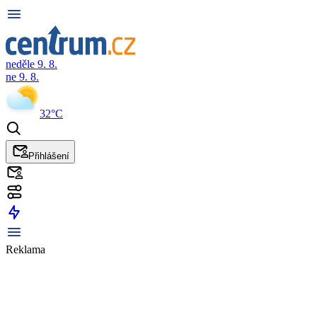
neděle 9. 8.
ne 9. 8.
32°C
Přihlášení
Reklama