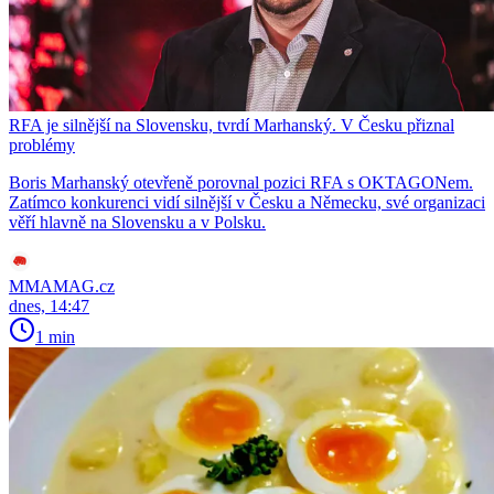
RFA je silnější na Slovensku, tvrdí Marhanský. V Česku přiznal
problémy
Boris Marhanský otevřeně porovnal pozici RFA s OKTAGONem.
Zatímco konkurenci vidí silnější v Česku a Německu, své organizaci
věří hlavně na Slovensku a v Polsku.
MMAMAG.cz
dnes, 14:47
1 min