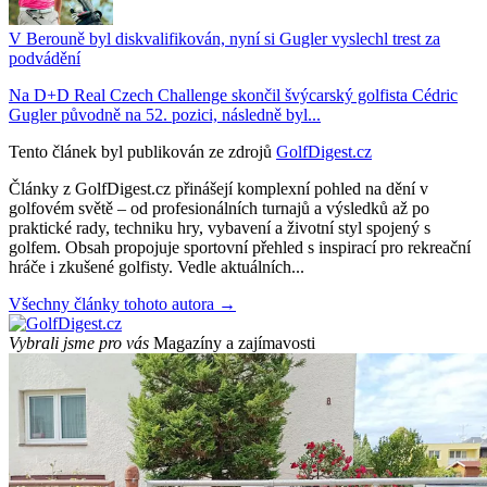
V Berouně byl diskvalifikován, nyní si Gugler vyslechl trest za
podvádění
Na D+D Real Czech Challenge skončil švýcarský golfista Cédric
Gugler původně na 52. pozici, následně byl...
Tento článek byl publikován ze zdrojů
GolfDigest.cz
Články z GolfDigest.cz přinášejí komplexní pohled na dění v
golfovém světě – od profesionálních turnajů a výsledků až po
praktické rady, techniku hry, vybavení a životní styl spojený s
golfem. Obsah propojuje sportovní přehled s inspirací pro rekreační
hráče i zkušené golfisty. Vedle aktuálních...
Všechny články tohoto autora →
Vybrali jsme pro vás
Magazíny a zajímavosti