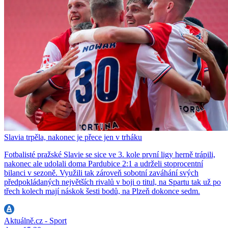
Slavia trpěla, nakonec je přece jen v trháku
Fotbalisté pražské Slavie se sice ve 3. kole první ligy herně trápili,
nakonec ale udolali doma Pardubice 2:1 a udrželi stoprocentní
bilanci v sezoně. Využili tak zároveň sobotní zaváhání svých
předpokládaných největších rivalů v boji o titul, na Spartu tak už po
třech kolech mají náskok šesti bodů, na Plzeň dokonce sedm.
Aktuálně.cz - Sport