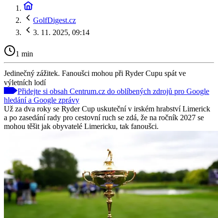
GolfDigest.cz
3. 11. 2025, 09:14
1 min
Jedinečný zážitek. Fanoušci mohou při Ryder Cupu spát ve
výletních lodí
Přidejte si obsah Centrum.cz do oblíbených zdrojů pro Google
hledání a Google zprávy
Už za dva roky se Ryder Cup uskuteční v irském hrabství Limerick
a po zasedání rady pro cestovní ruch se zdá, že na ročník 2027 se
mohou těšit jak obyvatelé Limericku, tak fanoušci.