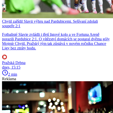
Chytil zařídil Slavii výhru nad Pardubicemi. Sešívaní zdolali
soupeře 2:1
Fotbalisté Slavie zvládli i třetí ligové kolo a ve Fortuna Areně
porazili Pardubice 2:1. O vítězství domácích se postaral dvěma góly
Mojmír Chytil. Pražský tým tak zůstává v novém ročníku Chance
Ligy bez ztráty bodu.
Pražská Drbna
dnes, 15:15
2 min
Reklama