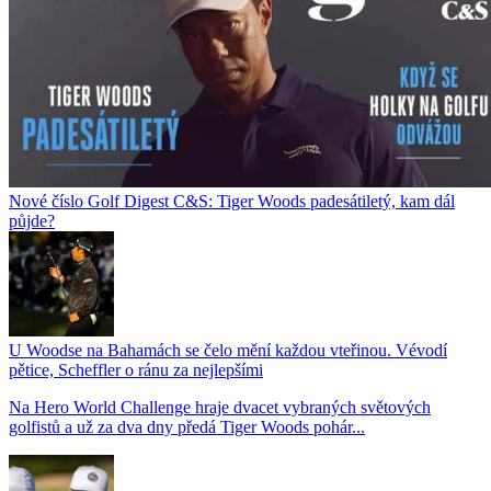
Nové číslo Golf Digest C&S: Tiger Woods padesátiletý, kam dál
půjde?
U Woodse na Bahamách se čelo mění každou vteřinou. Vévodí
pětice, Scheffler o ránu za nejlepšími
Na Hero World Challenge hraje dvacet vybraných světových
golfistů a už za dva dny předá Tiger Woods pohár...