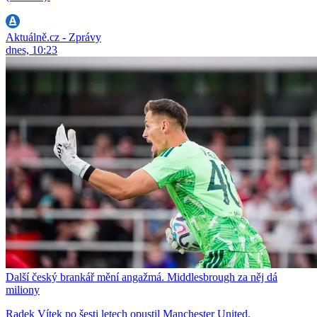
Aktuálně.cz - Zprávy
dnes, 10:23
Další český brankář mění angažmá. Middlesbrough za něj dá
miliony
Radek Vítek po šesti letech opustil Manchester United.