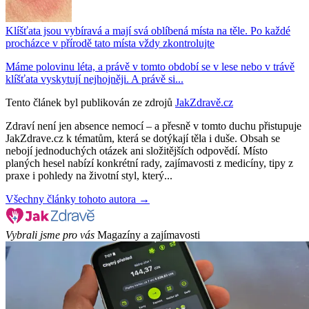
Klíšťata jsou vybíravá a mají svá oblíbená místa na těle. Po každé
procházce v přírodě tato místa vždy zkontrolujte
Máme polovinu léta, a právě v tomto období se v lese nebo v trávě
klíšťata vyskytují nejhojněji. A právě si...
Tento článek byl publikován ze zdrojů
JakZdravě.cz
Zdraví není jen absence nemocí – a přesně v tomto duchu přistupuje
JakZdrave.cz k tématům, která se dotýkají těla i duše. Obsah se
nebojí jednoduchých otázek ani složitějších odpovědí. Místo
planých hesel nabízí konkrétní rady, zajímavosti z medicíny, tipy z
praxe i pohledy na životní styl, který...
Všechny články tohoto autora →
Vybrali jsme pro vás
Magazíny a zajímavosti