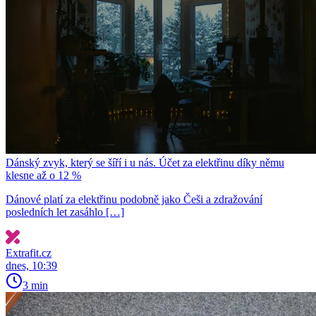
Dánský zvyk, který se šíří i u nás. Účet za elektřinu díky němu
klesne až o 12 %
Dánové platí za elektřinu podobně jako Češi a zdražování
posledních let zasáhlo […]
Extrafit.cz
dnes, 10:39
3 min