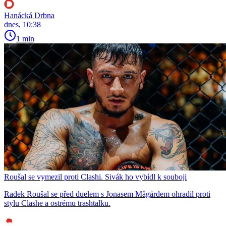
Hanácká Drbna
dnes, 10:38
1 min
Roušal se vymezil proti Clashi. Sivák ho vybídl k souboji
Radek Roušal se před duelem s Jonasem Mågårdem ohradil proti
stylu Clashe a ostrému trashtalku.