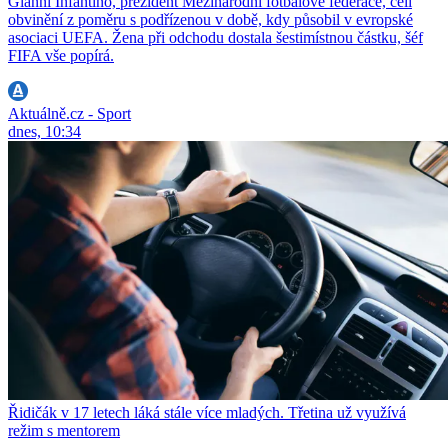
Gianni Infantino, prezident Mezinárodní fotbalové federace, čelí
obvinění z poměru s podřízenou v době, kdy působil v evropské
asociaci UEFA. Žena při odchodu dostala šestimístnou částku, šéf
FIFA vše popírá.
Aktuálně.cz - Sport
dnes, 10:34
Řidičák v 17 letech láká stále více mladých. Třetina už využívá
režim s mentorem