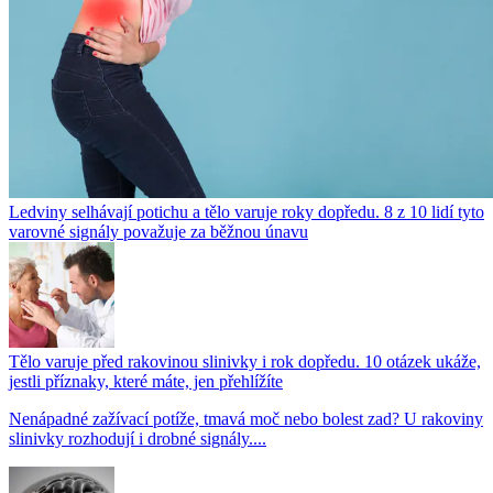
Ledviny selhávají potichu a tělo varuje roky dopředu. 8 z 10 lidí tyto
varovné signály považuje za běžnou únavu
Tělo varuje před rakovinou slinivky i rok dopředu. 10 otázek ukáže,
jestli příznaky, které máte, jen přehlížíte
Nenápadné zažívací potíže, tmavá moč nebo bolest zad? U rakoviny
slinivky rozhodují i drobné signály....