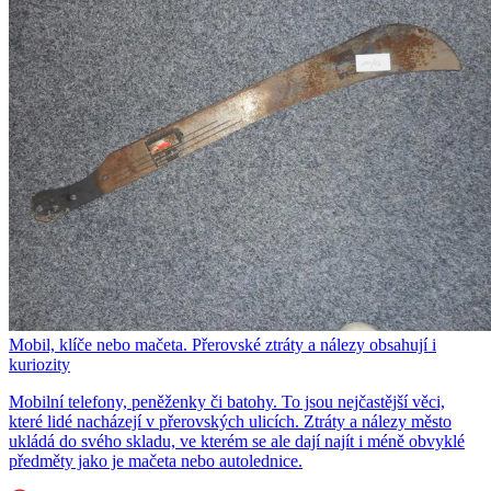
Mobil, klíče nebo mačeta. Přerovské ztráty a nálezy obsahují i
kuriozity
Mobilní telefony, peněženky či batohy. To jsou nejčastější věci,
které lidé nacházejí v přerovských ulicích. Ztráty a nálezy město
ukládá do svého skladu, ve kterém se ale dají najít i méně obvyklé
předměty jako je mačeta nebo autolednice.