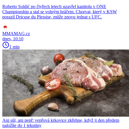
Roberto Soldić po čtyřech letech uzavřel kapitolu v ONE
Championship a stal se volným hráčem. Chorvat, který v KSW
porazil Dricuse du Plessise, může znovu jednat s UFC.
MMAMAG.cz
dnes, 10:10
1 min
Ani sůl, ani pepř: vepřová krkovice zkřehne, když ji den předem
naložíte do 1 tekutiny