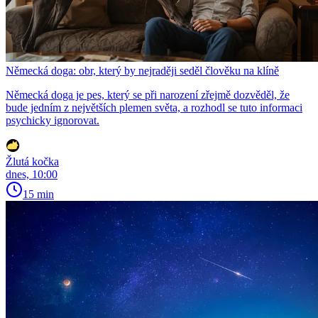
Německá doga: obr, který by nejraději seděl člověku na klíně
Německá doga je pes, který se při narození zřejmě dozvěděl, že
bude jedním z největších plemen světa, a rozhodl se tuto informaci
psychicky ignorovat.
Žlutá kočka
dnes, 10:00
15 min