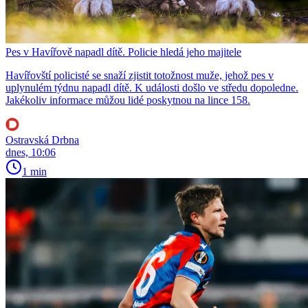
Pes v Havířově napadl dítě. Policie hledá jeho majitele
Havířovští policisté se snaží zjistit totožnost muže, jehož pes v
uplynulém týdnu napadl dítě. K události došlo ve středu dopoledne.
Jakékoliv informace můžou lidé poskytnou na lince 158.
Ostravská Drbna
dnes, 10:06
1 min