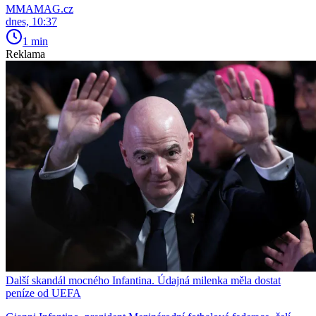
MMAMAG.cz
dnes, 10:37
1 min
Reklama
Další skandál mocného Infantina. Údajná milenka měla dostat
peníze od UEFA