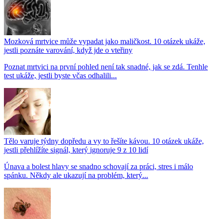
Mozková mrtvice může vypadat jako maličkost. 10 otázek ukáže,
jestli poznáte varování, když jde o vteřiny
Poznat mrtvici na první pohled není tak snadné, jak se zdá. Tenhle
test ukáže, jestli byste včas odhalili...
Tělo varuje týdny dopředu a vy to řešíte kávou. 10 otázek ukáže,
jestli přehlížíte signál, který ignoruje 9 z 10 lidí
Únava a bolest hlavy se snadno schovají za práci, stres i málo
spánku. Někdy ale ukazují na problém, který...