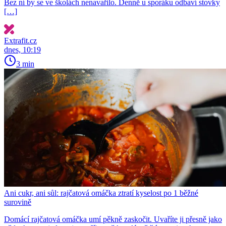
Bez ní by se ve školách nenavařilo. Denně u sporáku odbaví stovky
[…]
Extrafit.cz
dnes, 10:19
3 min
Ani cukr, ani sůl: rajčatová omáčka ztratí kyselost po 1 běžné
surovině
Domácí rajčatová omáčka umí pěkně zaskočit. Uvaříte ji přesně jako