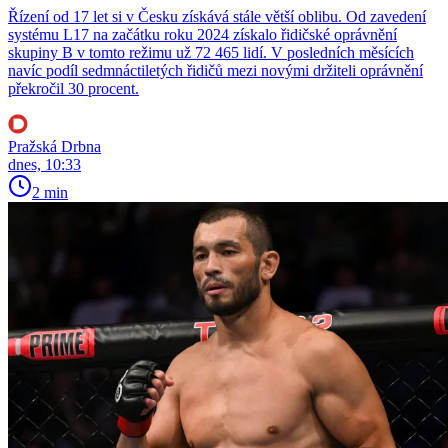
Řízení od 17 let si v Česku získává stále větší oblibu. Od zavedení
systému L17 na začátku roku 2024 získalo řidičské oprávnění
skupiny B v tomto režimu už 72 465 lidí. V posledních měsících
navíc podíl sedmnáctiletých řidičů mezi novými držiteli oprávnění
překročil 30 procent.
Pražská Drbna
dnes, 10:33
2 min