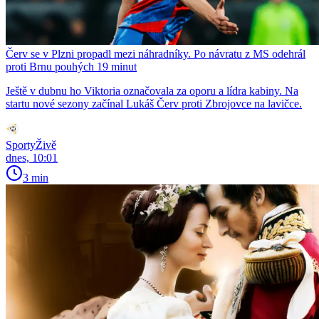
Červ se v Plzni propadl mezi náhradníky. Po návratu z MS odehrál
proti Brnu pouhých 19 minut
Ještě v dubnu ho Viktoria označovala za oporu a lídra kabiny. Na
startu nové sezony začínal Lukáš Červ proti Zbrojovce na lavičce.
SportyŽivě
dnes, 10:01
3 min