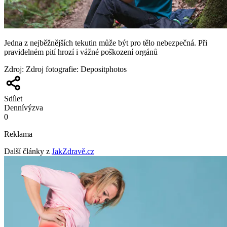
Jedna z nejběžnějších tekutin může být pro tělo nebezpečná. Při
pravidelném pití hrozí i vážné poškození orgánů
Zdroj
:
Zdroj fotografie: Depositphotos
Sdílet
Denní
výzva
0
Reklama
Další články z
JakZdravě.cz