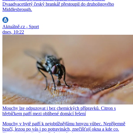
Dvaadvacetiletý český brankář přestoupil do druholigového
Middlesbrough.
Aktuálně.cz - Sport
dnes, 10:22
Mouchy lze odpuzovat i bez chemických přípravků. Citron s
hřebíčkem patří mezi oblíbené domácí řešení
Mouchy v bytě patří k nejobtížnějšímu hmyzu vůbec. Nepříjemně
bzučí, lezou po vás i po potravinách, znečišťují okna a kde co.