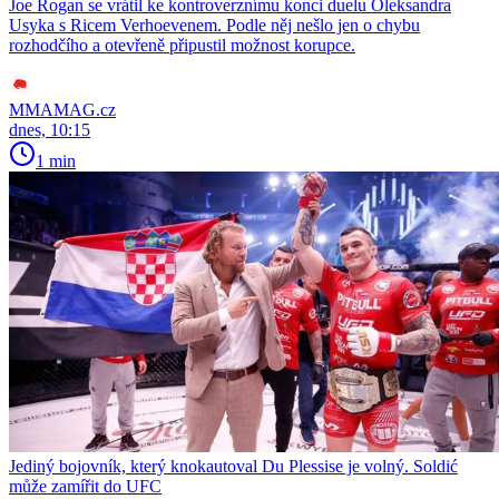
Joe Rogan se vrátil ke kontroverznímu konci duelu Oleksandra
Usyka s Ricem Verhoevenem. Podle něj nešlo jen o chybu
rozhodčího a otevřeně připustil možnost korupce.
MMAMAG.cz
dnes, 10:15
1 min
Jediný bojovník, který knokautoval Du Plessise je volný. Soldić
může zamířit do UFC