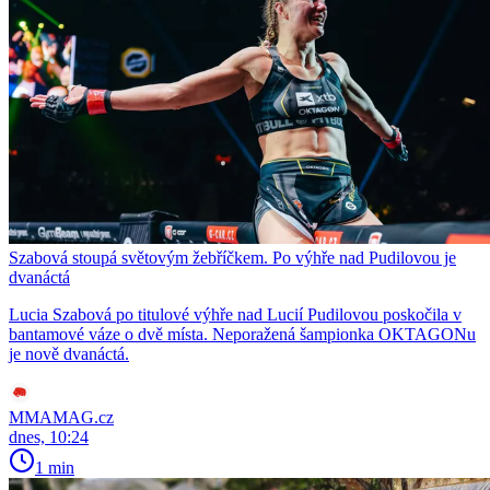
Szabová stoupá světovým žebříčkem. Po výhře nad Pudilovou je
dvanáctá
Lucia Szabová po titulové výhře nad Lucií Pudilovou poskočila v
bantamové váze o dvě místa. Neporažená šampionka OKTAGONu
je nově dvanáctá.
MMAMAG.cz
dnes, 10:24
1 min