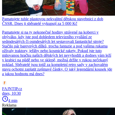
Pamatujete tuhle plastovou nekvalitní dětskou stavebnici z dob
ČSSR. Dnes ji sběratelé vykupují za 5 000 Kč
Pamatujete si na ty nekonečné hodiny strávené na koberci v
obýváku, kdy jste pod dohledem televizního vysílání ze
sedmdesátých či osmdesátých let sestavovali fantastické stroje?
Stačilo pár barevných dílků, trocha fantazie a pod vašima rukama
ožívaly traktory, jeřáby nebo kosmické rakety. Pokud jste tuto
milovanou hračku našich dětských let nevyhodili a dodnes vám leží
v krabici na půdě nebo ve sklepě, možná držíte v rukou nečekaný
poklad. Sběratelé jsou totiž za kompletní retro sady v zachovalém
stavu ochotni zaplatit zajímavé částky. O jaký legendární kousek jde
a jakou hodnotu má dnes?
FAJNTIP.cz
dnes, 10:30
4 min
Reklama