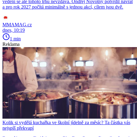
vedení se ale tohoto trhu nevzdává. Ondřej Novotný potvrdil návrat
a pro rok 2027 počítá minimálně s jednou akcí, cílem jsou dvě.
MMAMAG.cz
dnes, 10:19
1 min
Reklama
Kolik si vydělá kuchařka ve školní jídelně za měsíc? Ta částka vás
nejspíš překvapí