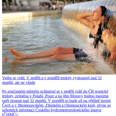
Vedra se vrátí. V neděli a v pondělí teploty vystoupají nad 32
stupňů, ale ne všude
Po současném mírném ochlazení se v neděli vrátí do ČR tropické
teploty, zejména v Polabí, Praze a na jihu Moravy budou maxima
opět stoupat nad 32 stupňů. V pondělí to bude už na většině území
Čech a v Jihomoravském, Zlínském a Olomouckém kraji, plyne ze
sobotních informací Českého hydrometeorologického ústavu
(ČHMÚ).