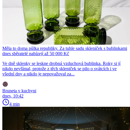
Měla to doma půlka republiky. Za tuhle sadu skleniček s bublinkami
dnes sběratelé nabízejí až 50 000 Kč
Ve dně sklenky se leskne drobná vzduchová bublinka. Roky si jí
nikdo nevšímal, protože z těch skleniček se pilo o svátcích i ve
všední dny a nikdo je nepovažoval za...
Bruneta v kuchyni
dnes, 10:42
4 min