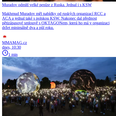
Muradov odmítl velké peníze z Ruska. Jednal i s KSW
Makhmud Muradov měl nabídky od ruských organizací RCC a
ACA a jednal také s polskou KSW. Nakonec dal přednost
pětizápasové smlouvě s OKTAGONem, která ho má v organizaci
držet minimálně dva a půl roku.
MMAMAG.cz
dnes, 10:30
1 min