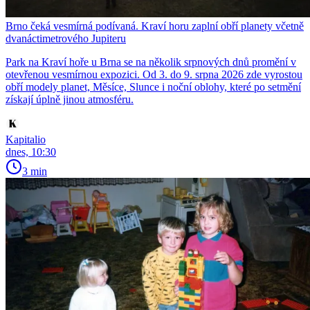
Brno čeká vesmírná podívaná. Kraví horu zaplní obří planety včetně
dvanáctimetrového Jupiteru
Park na Kraví hoře u Brna se na několik srpnových dnů promění v
otevřenou vesmírnou expozici. Od 3. do 9. srpna 2026 zde vyrostou
obří modely planet, Měsíce, Slunce i noční oblohy, které po setmění
získají úplně jinou atmosféru.
Kapitalio
dnes, 10:30
3 min