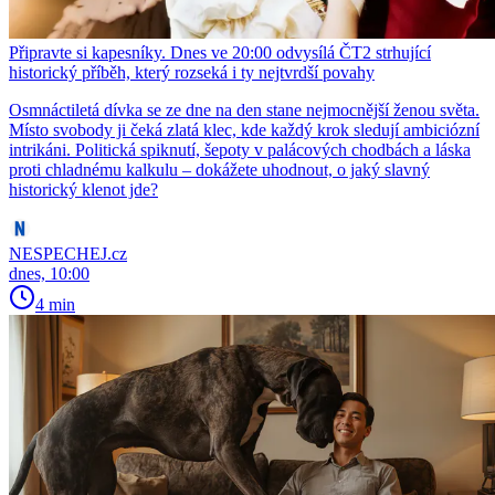
Připravte si kapesníky. Dnes ve 20:00 odvysílá ČT2 strhující
historický příběh, který rozseká i ty nejtvrdší povahy
Osmnáctiletá dívka se ze dne na den stane nejmocnější ženou světa.
Místo svobody ji čeká zlatá klec, kde každý krok sledují ambiciózní
intrikáni. Politická spiknutí, šepoty v palácových chodbách a láska
proti chladnému kalkulu – dokážete uhodnout, o jaký slavný
historický klenot jde?
NESPECHEJ.cz
dnes, 10:00
4 min