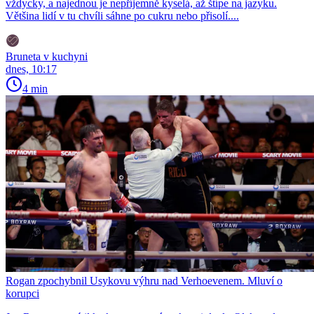
vždycky, a najednou je nepříjemně kyselá, až štípe na jazyku.
Většina lidí v tu chvíli sáhne po cukru nebo přisolí....
Bruneta v kuchyni
dnes, 10:17
4 min
Rogan zpochybnil Usykovu výhru nad Verhoevenem. Mluví o
korupci