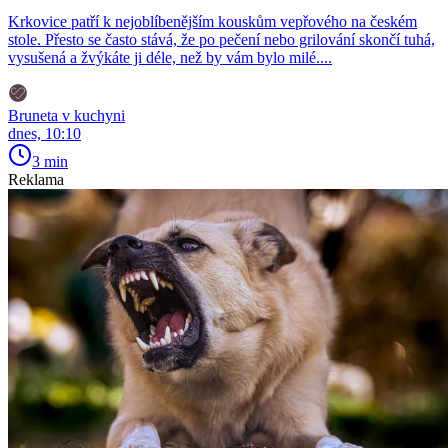
Krkovice patří k nejoblíbenějším kouskům vepřového na českém
stole. Přesto se často stává, že po pečení nebo grilování skončí tuhá,
vysušená a žvýkáte ji déle, než by vám bylo milé....
Bruneta v kuchyni
dnes, 10:10
3 min
Reklama