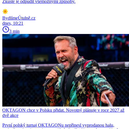
Zkuste je odpudit všemožnými způsoby.
BydlímeÚtulně.cz
dnes, 10:21
3 min
OKTAGON chce v Polsku přidat. Novotný plánuje v roce 2027 až
dvě akce
První polský turnaj OKTAGONu nepřinesl vyprodanou halu,