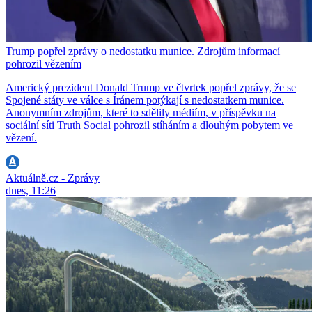
Trump popřel zprávy o nedostatku munice. Zdrojům informací
pohrozil vězením
Americký prezident Donald Trump ve čtvrtek popřel zprávy, že se
Spojené státy ve válce s Íránem potýkají s nedostatkem munice.
Anonymním zdrojům, které to sdělily médiím, v příspěvku na
sociální síti Truth Social pohrozil stíháním a dlouhým pobytem ve
vězení.
Aktuálně.cz - Zprávy
dnes, 11:26