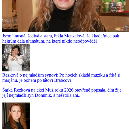
Jsem hnusná, šedivá a stará, řekla Menzelová. Její kadeřnice pak
hejtrům dala ultimátum, na které nikdo neodpověděl
Rezková o nejmladším synovi: Po nocích skládá muziku a frká si
marjánu, je bohém po tátovi Brabcovi
Šárka Rezková na akci Muž roku 2026 otevřeně popsala, čím žije
její nejmladší syn Dominik, a nešetřila ani...