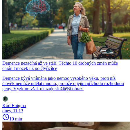
Demence nezačíná až ve stáří. Těchto 10 drobných změn může
chránit mozek už po čtyřicítce
Demence bývá vnímána jako nemoc vysokého věku, proti níž
člověk nemůže udělat mnoho, protože o jejím příchodu rozhodnou
geny. Výzkum však ukazuje složitější obraz.
Kód Enigma
dnes, 11:13
10 min