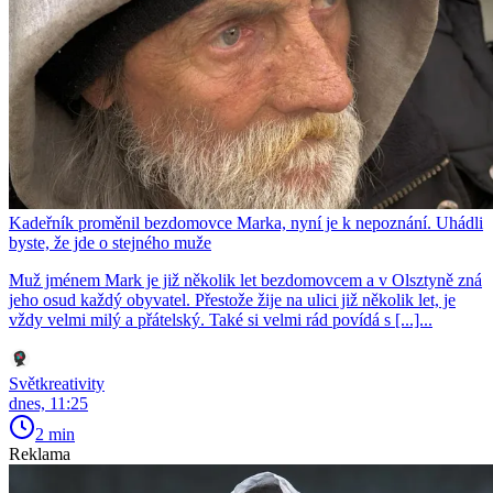
Kadeřník proměnil bezdomovce Marka, nyní je k nepoznání. Uhádli
byste, že jde o stejného muže
Muž jménem Mark je již několik let bezdomovcem a v Olsztyně zná
jeho osud každý obyvatel. Přestože žije na ulici již několik let, je
vždy velmi milý a přátelský. Také si velmi rád povídá s [...]...
Světkreativity
dnes, 11:25
2 min
Reklama