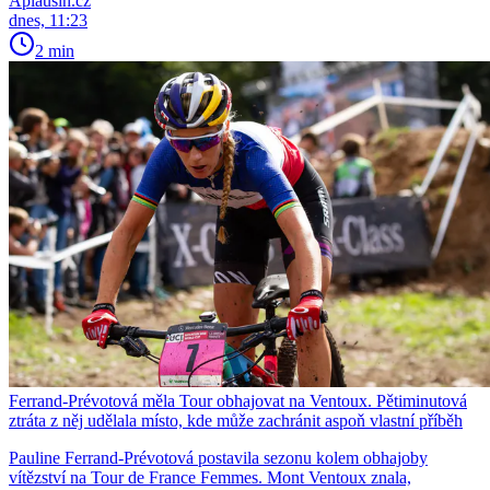
Aplausin.cz
dnes, 11:23
2 min
Ferrand-Prévotová měla Tour obhajovat na Ventoux. Pětiminutová
ztráta z něj udělala místo, kde může zachránit aspoň vlastní příběh
Pauline Ferrand-Prévotová postavila sezonu kolem obhajoby
vítězství na Tour de France Femmes. Mont Ventoux znala,