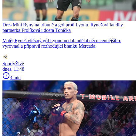
Dres Mini Ryny na tribuně a gól proti Lyonu. Rynešovi fandily
partnerka Frolíková i dcera Tonička
Matěj Ryneš vítězný gól Lyonu nedal, udělal něco cennějšího:
vyrovnal a připravil rozhodující branku Mercada.
SportyŽivě
dnes, 11:48
3 min