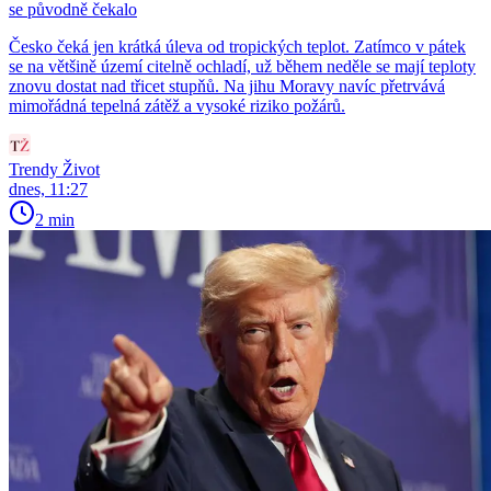
se původně čekalo
Česko čeká jen krátká úleva od tropických teplot. Zatímco v pátek
se na většině území citelně ochladí, už během neděle se mají teploty
znovu dostat nad třicet stupňů. Na jihu Moravy navíc přetrvává
mimořádná tepelná zátěž a vysoké riziko požárů.
Trendy Život
dnes, 11:27
2 min