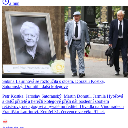
2 min
Sabina Laurinová se rozloučila s otcem. Dorazili Kostka,
Satoranský, Donutil i další kolegové
Petr Kostka, Jaroslav Satoranský, Martin Donutil, Jarmila Hybšová
a další přátelé a herečtí kolegové přišli dát poslední sbohem
režisérovi, pedagogovi a bývalému řediteli Divadla na Vinohradech
Františku Laurinovi. Zemřel 31. července ve věku 91 let.