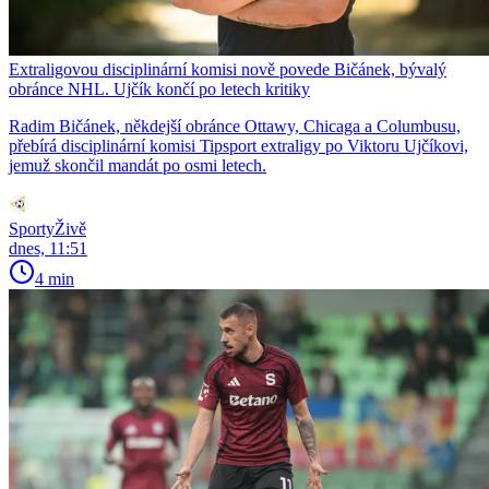
Extraligovou disciplinární komisi nově povede Bičánek, bývalý
obránce NHL. Ujčík končí po letech kritiky
Radim Bičánek, někdejší obránce Ottawy, Chicaga a Columbusu,
přebírá disciplinární komisi Tipsport extraligy po Viktoru Ujčíkovi,
jemuž skončil mandát po osmi letech.
SportyŽivě
dnes, 11:51
4 min