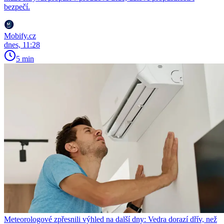
bezpečí.
Mobify.cz
dnes, 11:28
5 min
Meteorologové zpřesnili výhled na další dny: Vedra dorazí dřív, než