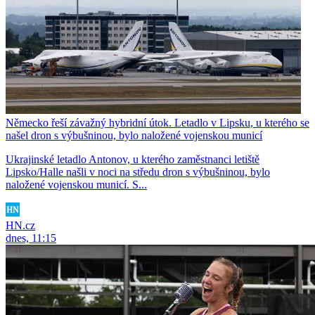
Německo řeší závažný hybridní útok. Letadlo v Lipsku, u kterého se
našel dron s výbušninou, bylo naložené vojenskou municí
Ukrajinské letadlo Antonov, u kterého zaměstnanci letiště
Lipsko/Halle našli v noci na středu dron s výbušninou, bylo
naložené vojenskou municí. S...
HN.cz
dnes, 11:15