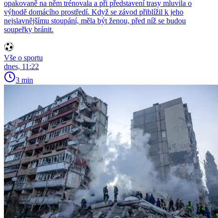
opakovaně na něm trénovala a při představení trasy mluvila o
výhodě domácího prostředí. Když se závod přiblížil k jeho
nejslavnějšímu stoupání, měla být ženou, před níž se budou
soupeřky bránit.
Vše o sportu
dnes, 11:22
3 min