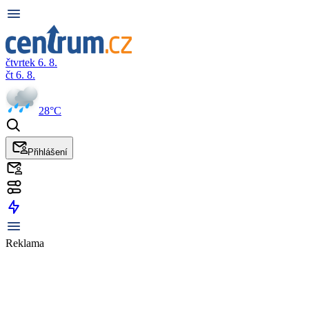
čtvrtek 6. 8.
čt 6. 8.
28°C
Přihlášení
Reklama