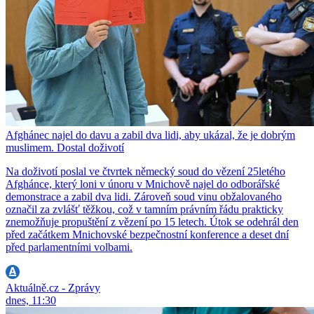
Afghánec najel do davu a zabil dva lidi, aby ukázal, že je dobrým
muslimem. Dostal doživotí
Na doživotí poslal ve čtvrtek německý soud do vězení 25letého
Afghánce, který loni v únoru v Mnichově najel do odborářské
demonstrace a zabil dva lidi. Zároveň soud vinu obžalovaného
označil za zvlášť těžkou, což v tamním právním řádu prakticky
znemožňuje propuštění z vězení po 15 letech. Útok se odehrál den
před začátkem Mnichovské bezpečnostní konference a deset dní
před parlamentními volbami.
Aktuálně.cz - Zprávy
dnes, 11:30