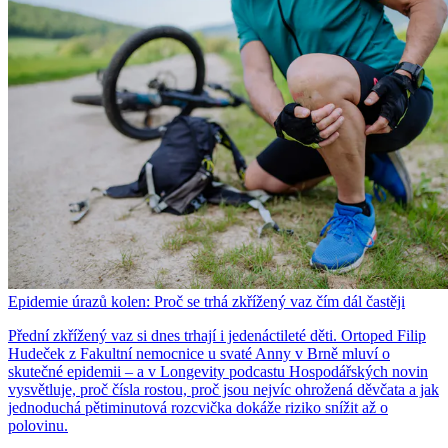
Epidemie úrazů kolen: Proč se trhá zkřížený vaz čím dál častěji
Přední zkřížený vaz si dnes trhají i jedenáctileté děti. Ortoped Filip
Hudeček z Fakultní nemocnice u svaté Anny v Brně mluví o
skutečné epidemii – a v Longevity podcastu Hospodářských novin
vysvětluje, proč čísla rostou, proč jsou nejvíc ohrožená děvčata a jak
jednoduchá pětiminutová rozcvička dokáže riziko snížit až o
polovinu.