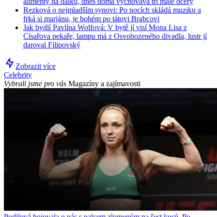
alimenty na dálku, dnes doma vychovává tři malé dcery
Rezková o nejmladším synovi: Po nocích skládá muziku a
frká si marjánu, je bohém po tátovi Brabcovi
Jak bydlí Pavlína Wolfová: V bytě jí visí Mona Lisa z
Císařova pekaře, lampu má z Osvobozeného divadla, lustr jí
daroval Filipovský
Zobrazit více
Celebrity
Vybrali jsme pro vás
Magazíny a zajímavosti
Pudilová bojovala o pás s palcem zlomeným na šest kusů. Po