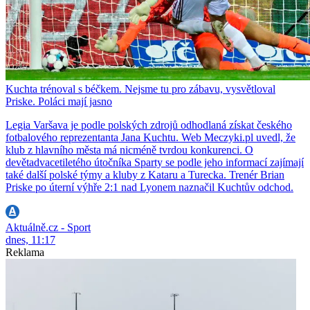
Kuchta trénoval s béčkem. Nejsme tu pro zábavu, vysvětloval
Priske. Poláci mají jasno
Legia Varšava je podle polských zdrojů odhodlaná získat českého
fotbalového reprezentanta Jana Kuchtu. Web Meczyki.pl uvedl, že
klub z hlavního města má nicméně tvrdou konkurenci. O
devětadvacetiletého útočníka Sparty se podle jeho informací zajímají
také další polské týmy a kluby z Kataru a Turecka. Trenér Brian
Priske po úterní výhře 2:1 nad Lyonem naznačil Kuchtův odchod.
Aktuálně.cz - Sport
dnes, 11:17
Reklama