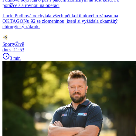
porážce šla rovnou na operaci
Lucie Pudilová odchytala všech pět kol titulového zápasu na
OKTAGONu 92 se zlomeninou, která si vyžádala okamžitý
chirurgický zákrok.
SportyŽivě
dnes, 11:53
3 min