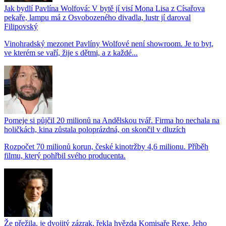
Jak bydlí Pavlína Wolfová: V bytě jí visí Mona Lisa z Císařova
pekaře, lampu má z Osvobozeného divadla, lustr jí daroval
Filipovský
Vinohradský mezonet Pavlíny Wolfové není showroom. Je to byt,
ve kterém se vaří, žije s dětmi, a z každé...
Pomeje si půjčil 20 milionů na Andělskou tvář. Firma ho nechala na
holičkách, kina zůstala poloprázdná, on skončil v dluzích
Rozpočet 70 milionů korun, české kinotržby 4,6 milionu. Příběh
filmu, který pohřbil svého producenta.
Že přežila, je dvojitý zázrak, řekla hvězda Komisaře Rexe. Jeho