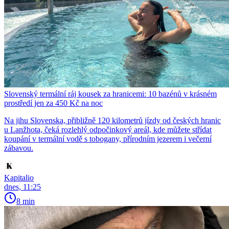
Slovenský termální ráj kousek za hranicemi: 10 bazénů v krásném
prostředí jen za 450 Kč na noc
Na jihu Slovenska, přibližně 120 kilometrů jízdy od českých hranic
u Lanžhota, čeká rozlehlý odpočinkový areál, kde můžete střídat
koupání v termální vodě s tobogany, přírodním jezerem i večerní
zábavou.
Kapitalio
dnes, 11:25
8 min