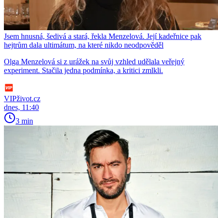
Jsem hnusná, šedivá a stará, řekla Menzelová. Její kadeřnice pak
hejtrům dala ultimátum, na které nikdo neodpověděl
Olga Menzelová si z urážek na svůj vzhled udělala veřejný
experiment. Stačila jedna podmínka, a kritici zmlkli.
VIPživot.cz
dnes, 11:40
3 min