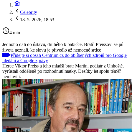
Celebrity
18. 5. 2026, 18:53
4 min
Jednoho dali do ústavu, druhého k babičce. Bratři Preissovi se půl
života neznali, ke slovu je přivedlo až nemocné srdce
Přidejte si obsah Centrum.cz do oblíbených zdrojů pro Google
hledání a Google zprávy
Herec Viktor Preiss a jeho mladší bratr Martin, pediatr z Unhoště,
vyrůstali odděleně po rozhodnutí matky. Desítky let spolu téměř
nemluvili.