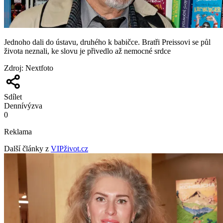
Jednoho dali do ústavu, druhého k babičce. Bratři Preissovi se půl
života neznali, ke slovu je přivedlo až nemocné srdce
Zdroj
:
Nextfoto
Sdílet
Denní
výzva
0
Reklama
Další články z
VIPživot.cz