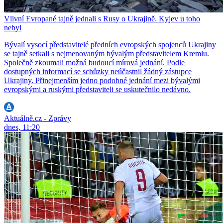
Vlivní Evropané tajně jednali s Rusy o Ukrajině. Kyjev u toho
nebyl
Bývalí vysocí představitelé předních evropských spojenců Ukrajiny
se tajně setkali s nejmenovaným bývalým představitelem Kremlu.
Společně zkoumali možná budoucí mírová jednání. Podle
dostupných informací se schůzky neúčastnil žádný zástupce
Ukrajiny. Přinejmenším jedno podobné jednání mezi bývalými
evropskými a ruskými představiteli se uskutečnilo nedávno.
Aktuálně.cz - Zprávy
dnes, 11:20