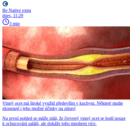
Be Native extra
dnes, 11:29
3 min
Vinný ocet má široké využití především v kuchyni. Některé studie
zkoumají i jeho možné účinky na zdraví
Na první pohled se může zdát, že červený vinný ocet se hodí pouze
k ochucování salátů, ale dokáže toho mnohem více.