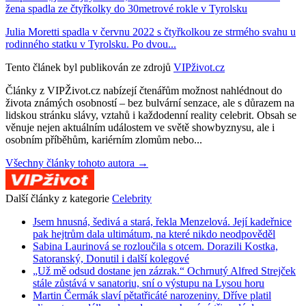
žena spadla ze čtyřkolky do 30metrové rokle v Tyrolsku
Julia Moretti spadla v červnu 2022 s čtyřkolkou ze strmého svahu u
rodinného statku v Tyrolsku. Po dvou...
Tento článek byl publikován ze zdrojů
VIPživot.cz
Články z VIPŽivot.cz nabízejí čtenářům možnost nahlédnout do
života známých osobností – bez bulvární senzace, ale s důrazem na
lidskou stránku slávy, vztahů i každodenní reality celebrit. Obsah se
věnuje nejen aktuálním událostem ve světě showbyznysu, ale i
osobním příběhům, kariérním zlomům nebo...
Všechny články tohoto autora →
Další články z kategorie
Celebrity
Jsem hnusná, šedivá a stará, řekla Menzelová. Její kadeřnice
pak hejtrům dala ultimátum, na které nikdo neodpověděl
Sabina Laurinová se rozloučila s otcem. Dorazili Kostka,
Satoranský, Donutil i další kolegové
„Už mě odsud dostane jen zázrak.“ Ochrnutý Alfred Strejček
stále zůstává v sanatoriu, sní o výstupu na Lysou horu
Martin Čermák slaví pětatřicáté narozeniny. Dříve platil