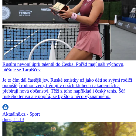
Rusům nevoní úprk talentů do Česka. Pořád mají naši výchovu,
utěšuje se Tarpiščev
Je to čím dál častější jev. Ruské tenistky už jako děti se svými rodiči
opouštějí rodnou zem, trénují v cizích klubech i akademiích a
přebírají nová občanství. Těží z toho například i český tenis. Šéf
ruského tenisu ale popírá, že by šlo o něco významného.
Aktuálně.cz - Sport
dnes, 11:13