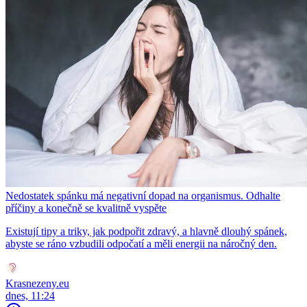
Nedostatek spánku má negativní dopad na organismus. Odhalte
příčiny a konečně se kvalitně vyspěte
Existují tipy a triky, jak podpořit zdravý, a hlavně dlouhý spánek,
abyste se ráno vzbudili odpočatí a měli energii na náročný den.
Krasnezeny.eu
dnes, 11:24