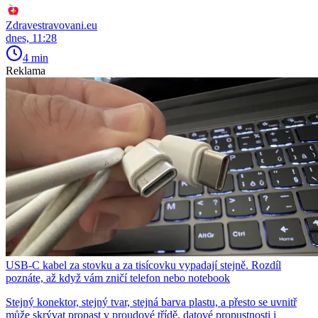
Zdravestravovani.eu
dnes, 11:28
4 min
Reklama
USB-C kabel za stovku a za tisícovku vypadají stejně. Rozdíl
poznáte, až když vám zničí telefon nebo notebook
Stejný konektor, stejný tvar, stejná barva plastu, a přesto se uvnitř
může skrývat propast v proudové třídě, datové propustnosti i