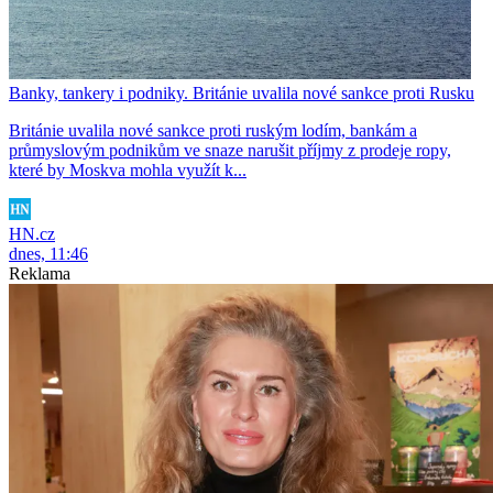
Banky, tankery i podniky. Británie uvalila nové sankce proti Rusku
Británie uvalila nové sankce proti ruským lodím, bankám a
průmyslovým podnikům ve snaze narušit příjmy z prodeje ropy,
které by Moskva mohla využít k...
HN.cz
dnes, 11:46
Reklama