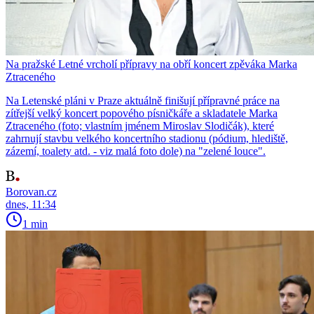
Na pražské Letné vrcholí přípravy na obří koncert zpěváka Marka
Ztraceného
Na Letenské pláni v Praze aktuálně finišují přípravné práce na
zítřejší velký koncert popového písničkáře a skladatele Marka
Ztraceného (foto; vlastním jménem Miroslav Slodičák), které
zahrnují stavbu velkého koncertního stadionu (pódium, hlediště,
zázemí, toalety atd. - viz malá foto dole) na "zelené louce".
Borovan.cz
dnes, 11:34
1 min