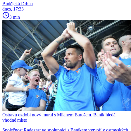
Budějcká Drbna
dnes, 17:33
3 min
Ostravu ozdobí nový mural s Milanem Barošem. Baník hledá
vhodné místo
Společnost Radegast ve spolupráci s Baníkem vytvoří v ostravských