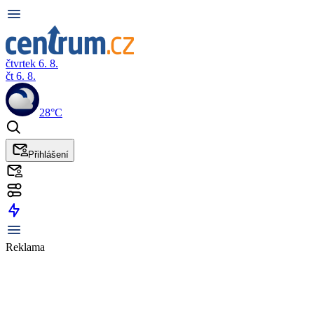
čtvrtek 6. 8.
čt 6. 8.
28°C
Přihlášení
Reklama