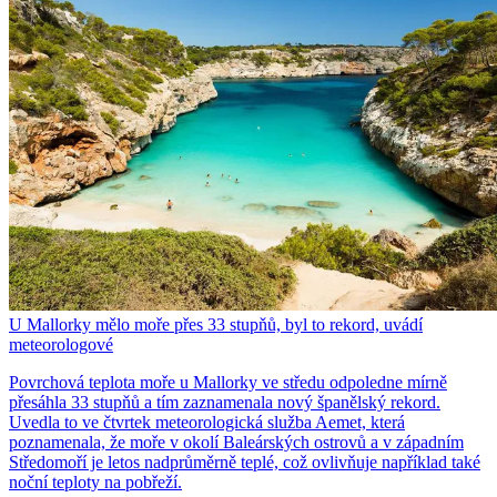
U Mallorky mělo moře přes 33 stupňů, byl to rekord, uvádí
meteorologové
Povrchová teplota moře u Mallorky ve středu odpoledne mírně
přesáhla 33 stupňů a tím zaznamenala nový španělský rekord.
Uvedla to ve čtvrtek meteorologická služba Aemet, která
poznamenala, že moře v okolí Baleárských ostrovů a v západním
Středomoří je letos nadprůměrně teplé, což ovlivňuje například také
noční teploty na pobřeží.