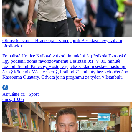
Obrovská škoda. Hradec pálil šance, proti Besiktasi nevyužil ani
přesilovku
Fotbalisté Hradce Králové v úvodním utkání 3. předkola Evropské
ligy podlehli doma favorizovanému Besiktasi 0:1. V 80. minutě
rozhodl Semih Kilicsoy. Hosté, v jejichž základní sestavě nastoupil
český křídelník Václav Černý, hráli od 71. minuty bez vyloučeného
Kassouma Ouattary. Odveta je na programu za týden v Istanbulu.
Aktuálně.cz - Sport
dnes, 19:05