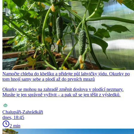
Namočte chleba do kbelíku a přidejte půl lahvičky jódu. Okurky po
tom hnojí samy sebe a plodí až do prvních mrazů
Okurky se mohou na zahradě změnit doslova v plodící nezmary.
Musíte je jen správně vyživit – a pak už se jen těšit z výsledků.
Chalupáři-Zahrádkáři
dnes, 18:45
2 min