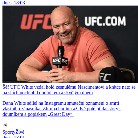
dnes, 18:03
Šéf UFC White vzdal hold zesnulému Nascimentovi a krátce nato se
na sítích pochlubil doutníkem a skvělým dnem
Dana White sdílel na Instagramu smuteční oznámení o smrti
vlastního zápasníka. Zhruba hodinu až dvě poté přidal story s
doutníkem a popiskem „Great Day“.
SportyŽivě
dnes, 18:01