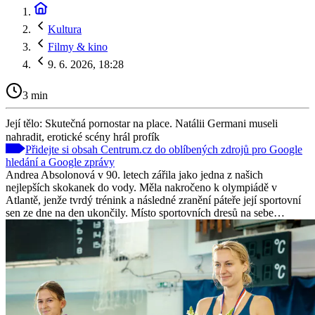
Kultura
Filmy & kino
9. 6. 2026, 18:28
3 min
Její tělo: Skutečná pornostar na place. Natálii Germani museli
nahradit, erotické scény hrál profík
Přidejte si obsah Centrum.cz do oblíbených zdrojů pro Google
hledání a Google zprávy
Andrea Absolonová v 90. letech zářila jako jedna z našich
nejlepších skokanek do vody. Měla nakročeno k olympiádě v
Atlantě, jenže tvrdý trénink a následné zranění páteře její sportovní
sen ze dne na den ukončily. Místo sportovních dresů na sebe…