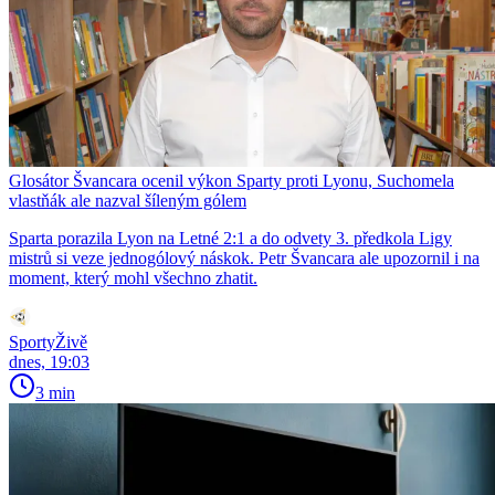
Glosátor Švancara ocenil výkon Sparty proti Lyonu, Suchomela
vlastňák ale nazval šíleným gólem
Sparta porazila Lyon na Letné 2:1 a do odvety 3. předkola Ligy
mistrů si veze jednogólový náskok. Petr Švancara ale upozornil i na
moment, který mohl všechno zhatit.
SportyŽivě
dnes, 19:03
3 min