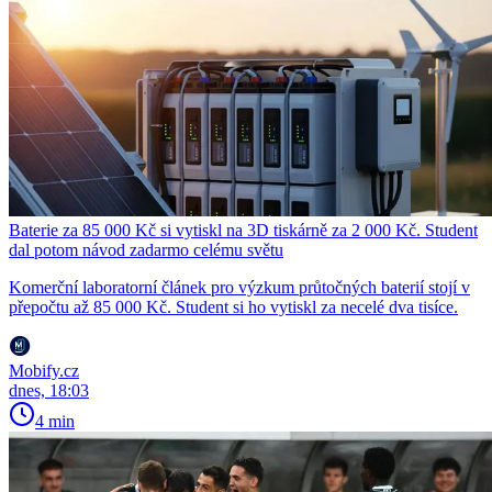
Baterie za 85 000 Kč si vytiskl na 3D tiskárně za 2 000 Kč. Student
dal potom návod zadarmo celému světu
Komerční laboratorní článek pro výzkum průtočných baterií stojí v
přepočtu až 85 000 Kč. Student si ho vytiskl za necelé dva tisíce.
Mobify.cz
dnes, 18:03
4 min