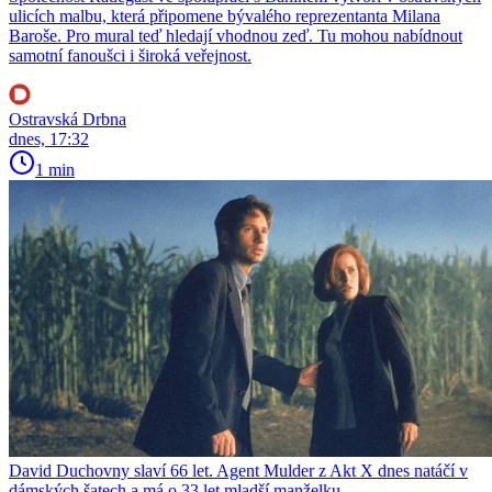
ulicích malbu, která připomene bývalého reprezentanta Milana
Baroše. Pro mural teď hledají vhodnou zeď. Tu mohou nabídnout
samotní fanoušci i široká veřejnost.
Ostravská Drbna
dnes, 17:32
1 min
David Duchovny slaví 66 let. Agent Mulder z Akt X dnes natáčí v
dámských šatech a má o 33 let mladší manželku