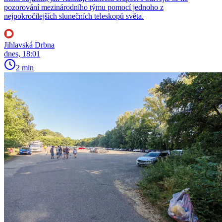
pozorování mezinárodního týmu pomocí jednoho z
nejpokročilejších slunečních teleskopů světa.
Jihlavská Drbna
dnes, 18:01
2 min