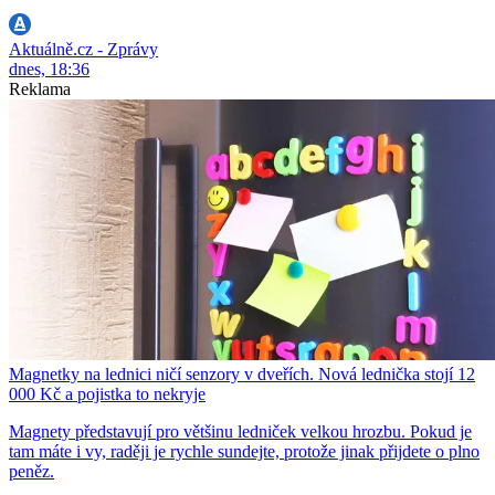
Aktuálně.cz - Zprávy
dnes, 18:36
Reklama
Magnetky na lednici ničí senzory v dveřích. Nová lednička stojí 12
000 Kč a pojistka to nekryje
Magnety představují pro většinu ledniček velkou hrozbu. Pokud je
tam máte i vy, raději je rychle sundejte, protože jinak přijdete o plno
peněz.