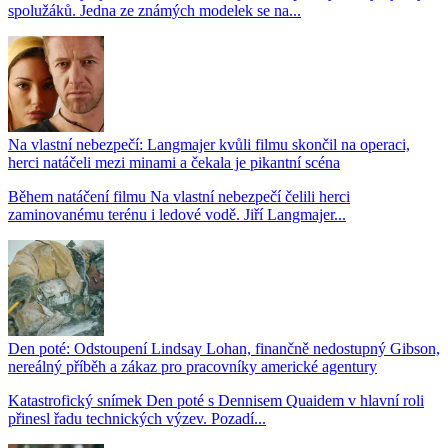
spolužáků. Jedna ze známých modelek se na...
Na vlastní nebezpečí: Langmajer kvůli filmu skončil na operaci,
herci natáčeli mezi minami a čekala je pikantní scéna
Během natáčení filmu Na vlastní nebezpečí čelili herci
zaminovanému terénu i ledové vodě. Jiří Langmajer...
Den poté: Odstoupení Lindsay Lohan, finančně nedostupný Gibson,
nereálný příběh a zákaz pro pracovníky americké agentury
Katastrofický snímek Den poté s Dennisem Quaidem v hlavní roli
přinesl řadu technických výzev. Pozadí...