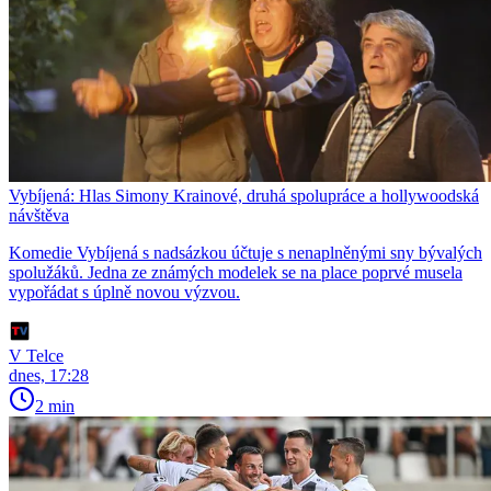
Vybíjená: Hlas Simony Krainové, druhá spolupráce a hollywoodská
návštěva
Komedie Vybíjená s nadsázkou účtuje s nenaplněnými sny bývalých
spolužáků. Jedna ze známých modelek se na place poprvé musela
vypořádat s úplně novou výzvou.
V Telce
dnes, 17:28
2 min