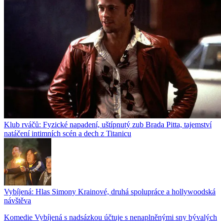
Klub rváčů: Fyzické napadení, uštípnutý zub Brada Pitta, tajemství
natáčení intimních scén a dech z Titanicu
Vybíjená: Hlas Simony Krainové, druhá spolupráce a hollywoodská
návštěva
Komedie Vybíjená s nadsázkou účtuje s nenaplněnými sny bývalých