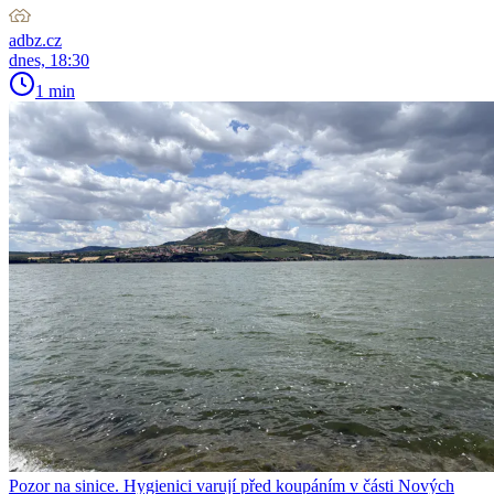
adbz.cz
dnes, 18:30
1 min
Pozor na sinice. Hygienici varují před koupáním v části Nových