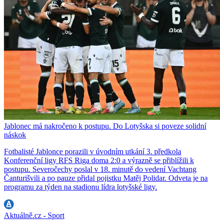
Jablonec má nakročeno k postupu. Do Lotyšska si poveze solidní
náskok
Fotbalisté Jablonce porazili v úvodním utkání 3. předkola
Konferenční ligy RFS Riga doma 2:0 a výrazně se přiblížili k
postupu. Severočechy poslal v 18. minutě do vedení Vachtang
Čanturišvili a po pauze přidal pojistku Matěj Polidar. Odveta je na
programu za týden na stadionu lídra lotyšské ligy.
Aktuálně.cz - Sport