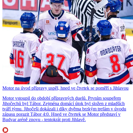
Motor na úvod přípravy uspěl, hned ve čtvrtek se poměří s Jihlavou
Motor vstoupil do období přípravných duelů. Prvním soupeřem
Jihočechů byl Tábor. Zejména domácí útok byl složen z mladších
tváří týmu. Jihočeši dokázali i díky dvěma brzkým trefám v úvodu
zápasu porazit Tábor 4:0. Hned ve čtvrtek se Motor představí v
Budvar aréně znovu - tentokrát proti Jihlavě.