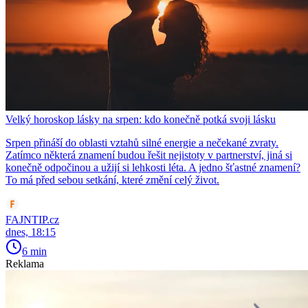
Velký horoskop lásky na srpen: kdo konečně potká svoji lásku
Srpen přináší do oblasti vztahů silné energie a nečekané zvraty.
Zatímco některá znamení budou řešit nejistoty v partnerství, jiná si
konečně odpočinou a užijí si lehkosti léta. A jedno šťastné znamení?
To má před sebou setkání, které změní celý život.
FAJNTIP.cz
dnes, 18:15
6 min
Reklama