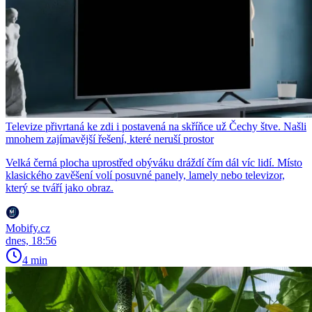
Televize přivrtaná ke zdi i postavená na skříňce už Čechy štve. Našli
mnohem zajímavější řešení, které neruší prostor
Velká černá plocha uprostřed obýváku dráždí čím dál víc lidí. Místo
klasického zavěšení volí posuvné panely, lamely nebo televizor,
který se tváří jako obraz.
Mobify.cz
dnes, 18:56
4 min