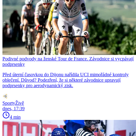
Podivné podvody na ženské Tour de France. Závodnice si vycpávají
podprsenky
Před úterní časovkou do Dijonu nařídila UCI mimořádné kontroly
oblečení. Důvod? Podezření, že si některé závodnice upravují
podprsenky pro aerodynamický zisk.
SportyŽivě
dnes, 17:39
4 min