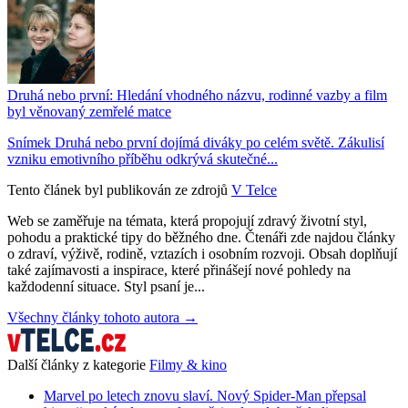
Druhá nebo první: Hledání vhodného názvu, rodinné vazby a film
byl věnovaný zemřelé matce
Snímek Druhá nebo první dojímá diváky po celém světě. Zákulisí
vzniku emotivního příběhu odkrývá skutečné...
Tento článek byl publikován ze zdrojů
V Telce
Web se zaměřuje na témata, která propojují zdravý životní styl,
pohodu a praktické tipy do běžného dne. Čtenáři zde najdou články
o zdraví, výživě, rodině, vztazích i osobním rozvoji. Obsah doplňují
také zajímavosti a inspirace, které přinášejí nové pohledy na
každodenní situace. Styl psaní je...
Všechny články tohoto autora →
Další články z kategorie
Filmy & kino
Marvel po letech znovu slaví. Nový Spider-Man přepsal