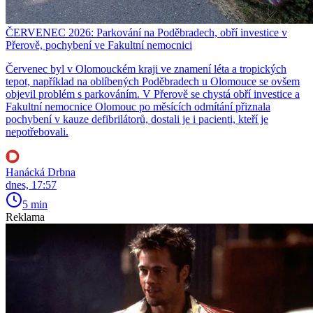
ČERVENEC 2026: Parkování na Poděbradech, obří investice v
Přerově, pochybení ve Fakultní nemocnici
Červenec byl v Olomouckém kraji ve znamení léta a tropických
tepot, například na oblíbených Poděbradech u Olomouce se ovšem
objevil problém s parkováním. V Přerově se chystá obří investice a
Fakultní nemocnice Olomouc po měsících odmítání přiznala
pochybení v kauze defibrilátorů, dostali je i pacienti, kteří je
nepotřebovali.
Hanácká Drbna
dnes, 17:57
5 min
Reklama