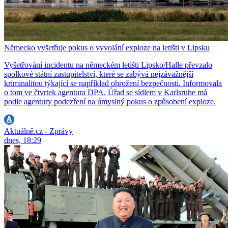
Německo vyšetřuje pokus o vyvolání exploze na letišti v Lipsku
Vyšetřování incidentu na německém letišti Lipsko/Halle převzalo
spolkové státní zastupitelství, které se zabývá nejzávažnější
kriminalitou týkající se například ohrožení bezpečnosti. Informovala
o tom ve čtvrtek agentura DPA. Úřad se sídlem v Karlsruhe má
podle agentury podezření na úmyslný pokus o způsobení exploze.
Aktuálně.cz - Zprávy
dnes, 18:29