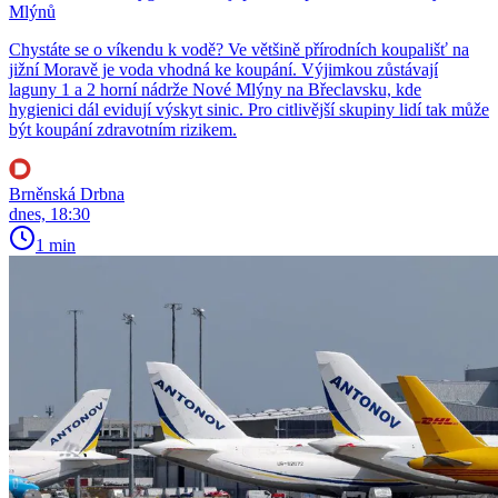
Mlýnů
Chystáte se o víkendu k vodě? Ve většině přírodních koupališť na
jižní Moravě je voda vhodná ke koupání. Výjimkou zůstávají
laguny 1 a 2 horní nádrže Nové Mlýny na Břeclavsku, kde
hygienici dál evidují výskyt sinic. Pro citlivější skupiny lidí tak může
být koupání zdravotním rizikem.
Brněnská Drbna
dnes, 18:30
1 min