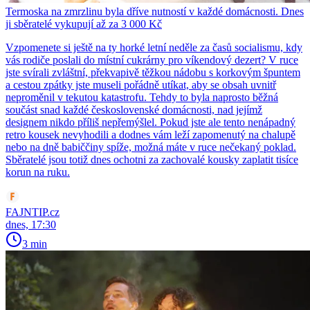
Termoska na zmrzlinu byla dříve nutností v každé domácnosti. Dnes
ji sběratelé vykupují až za 3 000 Kč
Vzpomenete si ještě na ty horké letní neděle za časů socialismu, kdy
vás rodiče poslali do místní cukrárny pro víkendový dezert? V ruce
jste svírali zvláštní, překvapivě těžkou nádobu s korkovým špuntem
a cestou zpátky jste museli pořádně utíkat, aby se obsah uvnitř
neproměnil v tekutou katastrofu. Tehdy to byla naprosto běžná
součást snad každé československé domácnosti, nad jejímž
designem nikdo příliš nepřemýšlel. Pokud jste ale tento nenápadný
retro kousek nevyhodili a dodnes vám leží zapomenutý na chalupě
nebo na dně babiččiny spíže, možná máte v ruce nečekaný poklad.
Sběratelé jsou totiž dnes ochotni za zachovalé kousky zaplatit tisíce
korun na ruku.
FAJNTIP.cz
dnes, 17:30
3 min