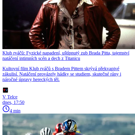
Klub rváčů: Fyzické napadení, uštípnutý zub Brada Pitta, tajemství
natáčení intimních scén a dech z Titanicu
Kultovní film Klub rváčů s Bradem Pittem skrývá překvapivé
zákulisí. Natáčení provázely hádky se studiem, skutečné rány i
náročné úpravy hereckých těl.
V Telce
dnes, 17:50
4 min