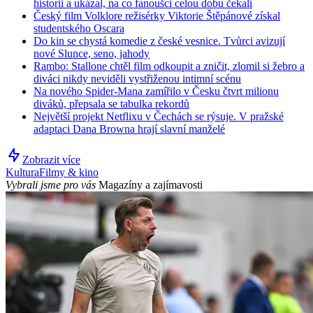
historii a ukázal, na co fanoušci celou dobu čekali
Český film Volklore režisérky Viktorie Štěpánové získal
studentského Oscara
Do kin se chystá komedie z české vesnice. Tvůrci avizují
nové Slunce, seno, jahody
Rambo: Stallone chtěl film odkoupit a zničit, zlomil si žebro a
diváci nikdy neviděli vystřiženou intimní scénu
Na nového Spider-Mana zamířilo v Česku čtvrt milionu
diváků, přepsala se tabulka rekordů
Největší projekt Netflixu v Čechách se rýsuje. V pražské
adaptaci Dana Browna hrají slavní manželé
Zobrazit více
Kultura
Filmy & kino
Vybrali jsme pro vás
Magazíny a zajímavosti