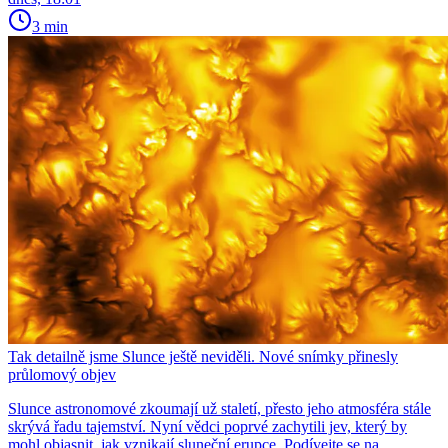
3 min
Tak detailně jsme Slunce ještě neviděli. Nové snímky přinesly
průlomový objev
Slunce astronomové zkoumají už staletí, přesto jeho atmosféra stále
skrývá řadu tajemství. Nyní vědci poprvé zachytili jev, který by
mohl objasnit, jak vznikají sluneční erupce. Podívejte se na