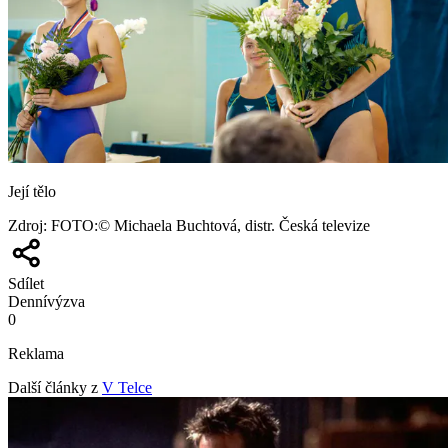
Její tělo
Zdroj
:
FOTO:© Michaela Buchtová, distr. Česká televize
Sdílet
Denní
výzva
0
Reklama
Další články z
V Telce