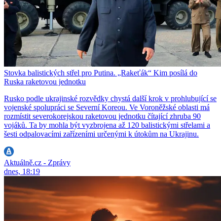
Stovka balistických střel pro Putina. „Rakeťák“ Kim posílá do
Ruska raketovou jednotku
Rusko podle ukrajinské rozvědky chystá další krok v prohlubující se
vojenské spolupráci se Severní Koreou. Ve Voroněžské oblasti má
rozmístit severokorejskou raketovou jednotku čítající zhruba 90
vojáků. Ta by mohla být vyzbrojena až 120 balistickými střelami a
šesti odpalovacími zařízeními určenými k útokům na Ukrajinu.
Aktuálně.cz - Zprávy
dnes, 18:19