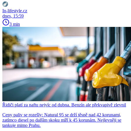
In-lifestyle.cz
dnes, 15:59
3 min
Řidiči platí za naftu nejvíc od dubna. Benzín ale překvapivě zlevnil
Ceny paliv se rozešly: Natural 95 se drží těsně nad 42 korunami,
zatímco diesel po dalším skoku míří k 45 korunám. Nejlevněji se
tankuje mimo Prahu.