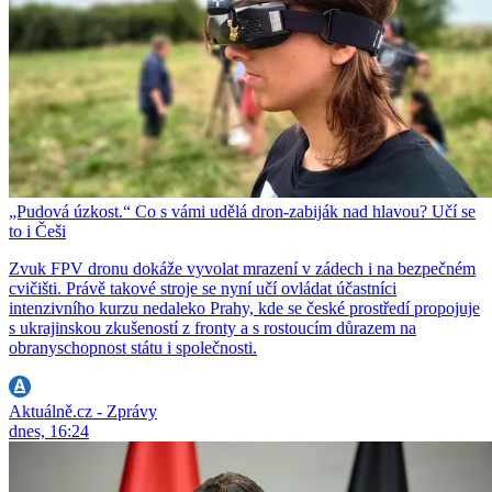
„Pudová úzkost.“ Co s vámi udělá dron-zabiják nad hlavou? Učí se
to i Češi
Zvuk FPV dronu dokáže vyvolat mrazení v zádech i na bezpečném
cvičišti. Právě takové stroje se nyní učí ovládat účastníci
intenzivního kurzu nedaleko Prahy, kde se české prostředí propojuje
s ukrajinskou zkušeností z fronty a s rostoucím důrazem na
obranyschopnost státu i společnosti.
Aktuálně.cz - Zprávy
dnes, 16:24