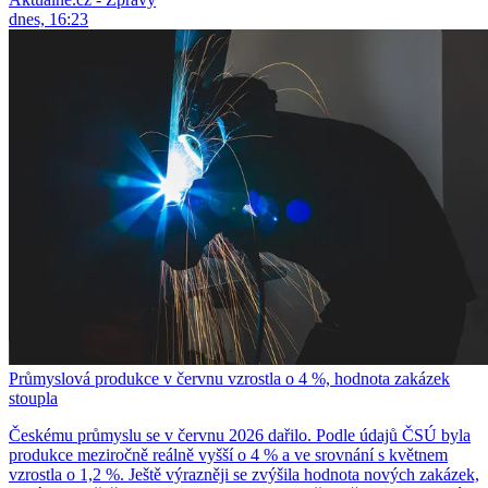
dnes, 16:23
Průmyslová produkce v červnu vzrostla o 4 %, hodnota zakázek
stoupla
Českému průmyslu se v červnu 2026 dařilo. Podle údajů ČSÚ byla
produkce meziročně reálně vyšší o 4 % a ve srovnání s květnem
vzrostla o 1,2 %. Ještě výrazněji se zvýšila hodnota nových zakázek,