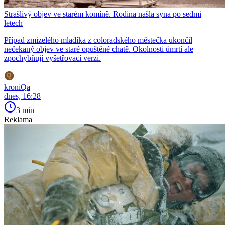
Strašlivý objev ve starém komíně. Rodina našla syna po sedmi
letech
Případ zmizelého mladíka z coloradského městečka ukončil
nečekaný objev ve staré opuštěné chatě. Okolnosti úmrtí ale
zpochybňují vyšetřovací verzi.
kroniQa
dnes, 16:28
3 min
Reklama