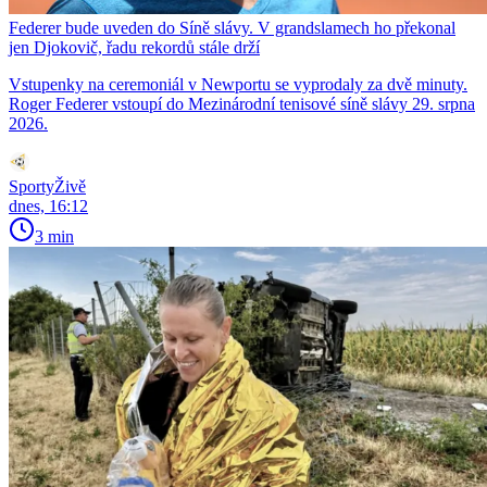
Federer bude uveden do Síně slávy. V grandslamech ho překonal
jen Djokovič, řadu rekordů stále drží
Vstupenky na ceremoniál v Newportu se vyprodaly za dvě minuty.
Roger Federer vstoupí do Mezinárodní tenisové síně slávy 29. srpna
2026.
SportyŽivě
dnes, 16:12
3 min