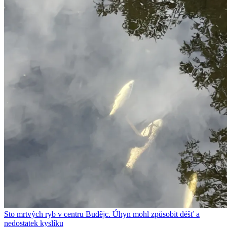
Sto mrtvých ryb v centru Budějc. Úhyn mohl způsobit déšť a
nedostatek kyslíku