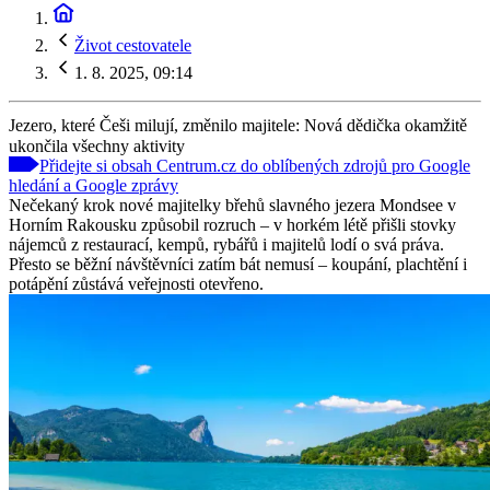
Život cestovatele
1. 8. 2025, 09:14
Jezero, které Češi milují, změnilo majitele: Nová dědička okamžitě
ukončila všechny aktivity
Přidejte si obsah Centrum.cz do oblíbených zdrojů pro Google
hledání a Google zprávy
Nečekaný krok nové majitelky břehů slavného jezera Mondsee v
Horním Rakousku způsobil rozruch – v horkém létě přišli stovky
nájemců z restaurací, kempů, rybářů i majitelů lodí o svá práva.
Přesto se běžní návštěvníci zatím bát nemusí – koupání, plachtění i
potápění zůstává veřejnosti otevřeno.