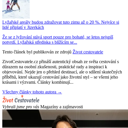
Lyžařské areály budou zdražovat tuto zimu až o 20 %. Nejvíce si
lidé připlatí v Jizerkách
Že se z lyžování stává sport pouze pro bohaté, se letos nejspíš
potvrdí. Lyžařská střediska s blížícím se...
Tento článek byl publikován ze zdrojů
Život cestovatele
ZivotCestovatele.cz přináší autentický obsah ze světa cestování s
důrazem na osobní zkušenosti, praktické rady a inspiraci k
objevování. Nejde jen o přehled destinací, ale o sdílení skutečných
příběhů, které ukazují cestování jako životní styl – se všemi jeho
krásami i výzvami. Články kombinují...
Všechny články tohoto autora →
Vybrali jsme pro vás
Magazíny a zajímavosti