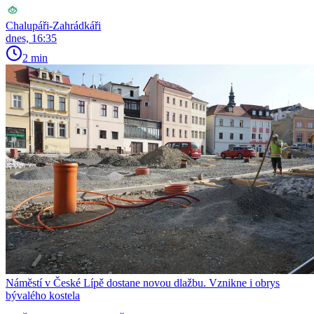
Chalupáři-Zahrádkáři
dnes, 16:35
2 min
Náměstí v České Lípě dostane novou dlažbu. Vznikne i obrys
bývalého kostela