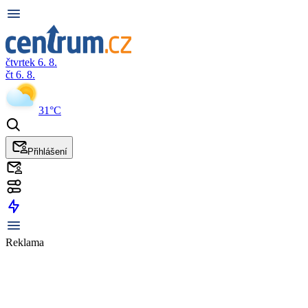
čtvrtek 6. 8.
čt 6. 8.
31°C
Přihlášení
Reklama