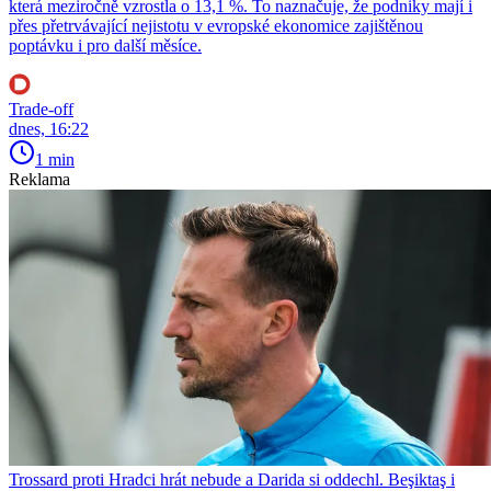
která meziročně vzrostla o 13,1 %. To naznačuje, že podniky mají i
přes přetrvávající nejistotu v evropské ekonomice zajištěnou
poptávku i pro další měsíce.
Trade-off
dnes, 16:22
1 min
Reklama
Trossard proti Hradci hrát nebude a Darida si oddechl. Beşiktaş i