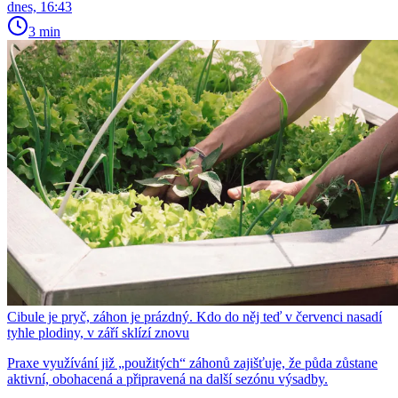
dnes, 16:43
3 min
Cibule je pryč, záhon je prázdný. Kdo do něj teď v červenci nasadí
tyhle plodiny, v září sklízí znovu
Praxe využívání již „použitých“ záhonů zajišťuje, že půda zůstane
aktivní, obohacená a připravená na další sezónu výsadby.