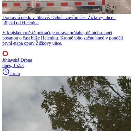
Dopravní peklo v Jihlavě: Dělníci zavřou část Žižkovy ulice i
příjezd od Helenína
V krajském městě pokračuje oprava průtahu, dělníci se opět
posunou o část blíže Helenínu. Kromě toho začne hned v pondělí
první etapa oprav Žižkovy ulice.
Jihlavská Drbna
dnes, 15:58
2 min