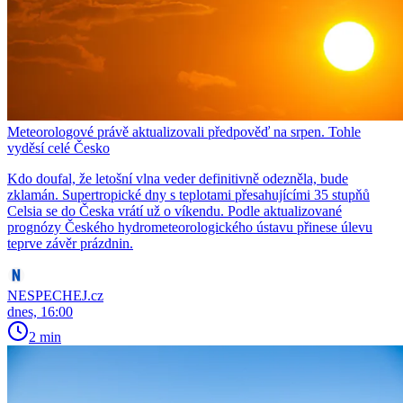
Meteorologové právě aktualizovali předpověď na srpen. Tohle
vyděsí celé Česko
Kdo doufal, že letošní vlna veder definitivně odezněla, bude
zklamán. Supertropické dny s teplotami přesahujícími 35 stupňů
Celsia se do Česka vrátí už o víkendu. Podle aktualizované
prognózy Českého hydrometeorologického ústavu přinese úlevu
teprve závěr prázdnin.
NESPECHEJ.cz
dnes, 16:00
2 min