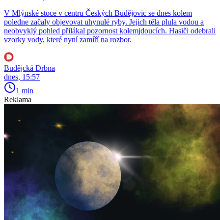
V Mlýnské stoce v centru Českých Budějovic se dnes kolem
poledne začaly objevovat uhynulé ryby. Jejich těla plula vodou a
neobvyklý pohled přilákal pozornost kolemjdoucích. Hasiči odebrali
vzorky vody, které nyní zamíří na rozbor.
Budějcká Drbna
dnes, 15:57
1 min
Reklama