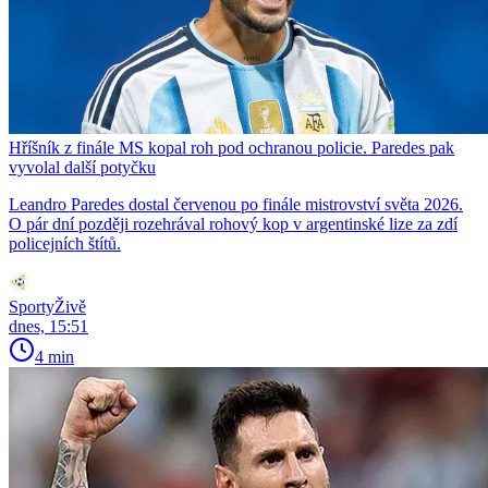
Hříšník z finále MS kopal roh pod ochranou policie. Paredes pak
vyvolal další potyčku
Leandro Paredes dostal červenou po finále mistrovství světa 2026.
O pár dní později rozehrával rohový kop v argentinské lize za zdí
policejních štítů.
SportyŽivě
dnes, 15:51
4 min