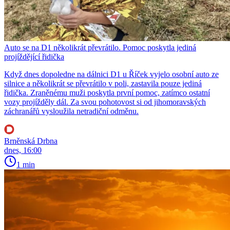
Auto se na D1 několikrát převrátilo. Pomoc poskytla jediná
projíždějící řidička
Když dnes dopoledne na dálnici D1 u Říček vyjelo osobní auto ze
silnice a několikrát se převrátilo v poli, zastavila pouze jediná
řidička. Zraněnému muži poskytla první pomoc, zatímco ostatní
vozy projížděly dál. Za svou pohotovost si od jihomoravských
záchranářů vysloužila netradiční odměnu.
Brněnská Drbna
dnes, 16:00
1 min