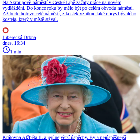
Na Škroupově náměstí v České Lípě začaly práce na novém
vydláždění. Do konce roku by mělo být po celém obvodu náměstí.
Až bude hotovo celé náměstí, z kostek vznikne také obrys bývalého
kostela, který v místě stával.
Liberecká Drbna
dnes, 16:34
1 min
Královna Alžběta II. a její největší úspěchy. Byla nejúspěšnější