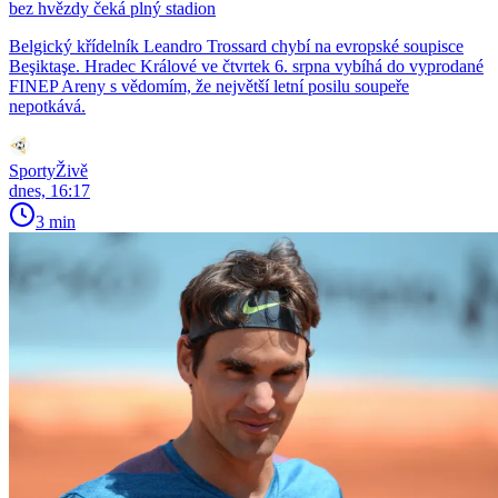
bez hvězdy čeká plný stadion
Belgický křídelník Leandro Trossard chybí na evropské soupisce
Beşiktaşe. Hradec Králové ve čtvrtek 6. srpna vybíhá do vyprodané
FINEP Areny s vědomím, že největší letní posilu soupeře
nepotkává.
SportyŽivě
dnes, 16:17
3 min