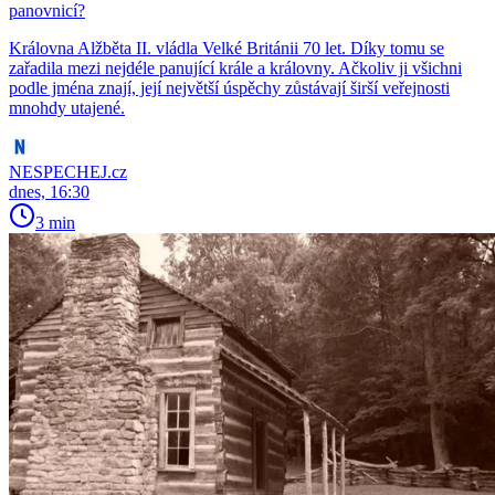
panovnicí?
Královna Alžběta II. vládla Velké Británii 70 let. Díky tomu se
zařadila mezi nejdéle panující krále a královny. Ačkoliv ji všichni
podle jména znají, její největší úspěchy zůstávají širší veřejnosti
mnohdy utajené.
NESPECHEJ.cz
dnes, 16:30
3 min