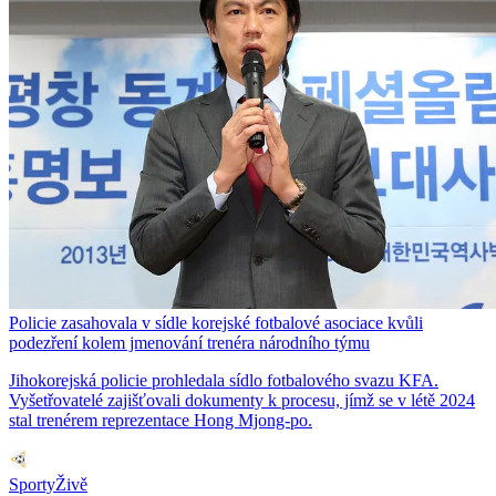
Policie zasahovala v sídle korejské fotbalové asociace kvůli
podezření kolem jmenování trenéra národního týmu
Jihokorejská policie prohledala sídlo fotbalového svazu KFA.
Vyšetřovatelé zajišťovali dokumenty k procesu, jímž se v létě 2024
stal trenérem reprezentace Hong Mjong-po.
SportyŽivě