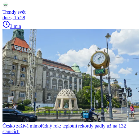
Trendy svět
dnes, 15:58
3 min
Česko zažívá mimořádný rok: teplotní rekordy padly už na 132
stanicích