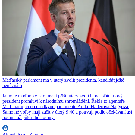
Maďarský parlament má v úterý zvolit prezidenta, kandidát ještě
není znám
Jakmile maďarský parlament příští úterý zvolí hlavu státu, nový
prezident promluví k národnímu shromáždění. Řekla to agentuře
MTI úřadující předsedkyně parlamentu Anikó Hallerová Nagyová.
Samotné volby mají začít v úterý 9:40 a potrvají podle očekávání asi
hodinu až půldruhé hodiny.
Aktuálně.cz - Zprávy