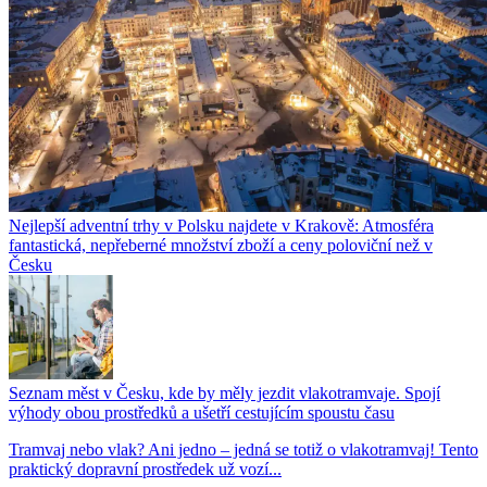
Nejlepší adventní trhy v Polsku najdete v Krakově: Atmosféra
fantastická, nepřeberné množství zboží a ceny poloviční než v
Česku
Seznam měst v Česku, kde by měly jezdit vlakotramvaje. Spojí
výhody obou prostředků a ušetří cestujícím spoustu času
Tramvaj nebo vlak? Ani jedno – jedná se totiž o vlakotramvaj! Tento
praktický dopravní prostředek už vozí...