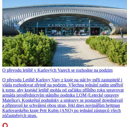
O převodu letiště v Karlových Varech se rozhodne na podzim
O převodu Letiště Karlovy Vary z kraje na stát by měli zastupitelé i
vláda rozhodovat zřejmě na podzim. Všechna jednání zatím směřují
k tomu, aby krajské letiště mohla od začátku příštího roku spravovat
armáda prostřednictvím státního podniku LOM (Letecké opravny
Malešice). Konkrétní podmínky a smlouvy se postupně dojednávají
a připravují ke schválení obou stran, řekl dnes novinářům hejtman
Karlovarského kraje Petr Kubis (ANO) po jednání zástupců všech
zúčastněných stran.