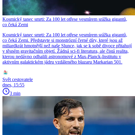
Kosmický tanec smrti: Za 100 let otřese vesmírem srážka gigantů,
co čeká Zemi
Kosmický tanec smrti: Za 100 let otřese vesmírem srážka gigantů,
co čeká Zemi. Představte si monstrózní černé díry, které jsou až
miliardkrát hmotnější než naše Slunce, jak se k sobě divoce přitahují
v těsném gravitačním objetí. Žádná sci-fi literatura, ale čistá realita,
kterou nedávno odhalili astronomové z Max-Planck-Institutu v
aktivním galaktickém jádru vzdáleného blazaru Markarian 501.
Svět cestovatele
dnes, 15:55
3 min