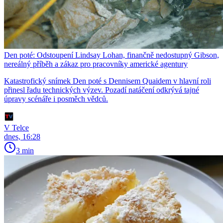
Den poté: Odstoupení Lindsay Lohan, finančně nedostupný Gibson,
nereálný příběh a zákaz pro pracovníky americké agentury
Katastrofický snímek Den poté s Dennisem Quaidem v hlavní roli
přinesl řadu technických výzev. Pozadí natáčení odkrývá tajné
úpravy scénáře i posměch vědců.
V Telce
dnes, 16:28
3 min