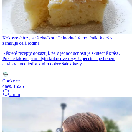
Kokosové řezy se šlehačkou: Jednoduchý moučník, který si
zamiluje celá rodina
Některé recepty dokazují, že v jednoduchosti je skutečně krása.
Přesně takové jsou i tyto kokosové řezy. Upečete si je během
chvilky hned teď a k nim dobrý šálek kávy.
Cooky.cz
dnes, 16:25
2 min