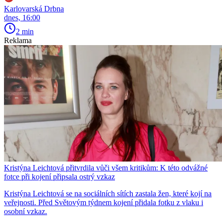
Karlovarská Drbna
dnes, 16:00
2 min
Reklama
Kristýna Leichtová přitvrdila vůči všem kritikům: K této odvážné
fotce při kojení připsala ostrý vzkaz
Kristýna Leichtová se na sociálních sítích zastala žen, které kojí na
veřejnosti. Před Světovým týdnem kojení přidala fotku z vlaku i
osobní vzkaz.