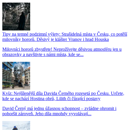
Tipy na temné podzimní výlety: Strašidelná místa v Česku, co potěší
milovníky hororů. Děsivý je klášter Vranov i hrad Houska
Milovníci hororů zbystřete! Neprožívejte děsivou atmosféru jen u
obrazovky a navštivte s námi místa, kde se...
Kvíz: Nejšílenější díla Davida Černého rozesetá po Česku. Určete,
kde se nachází Hostina obrů, Lilith či čůrající postavy
David Černý má jednu úžasnou schopnost – zvládne ohromit i
pohoršit zároveň. Jeho díla mnohdy vyvolávají...