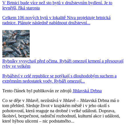
V Brtnici bude více než sto bytů v družstevním bydlení. Je to
levnější, říká starosta
Celkem 106 nových bytů v lokalitě Niva projektuje brtnická
radnice. Plánuje následně nabídnout družstevní...
Rybníky vysychají před očima. Rybáři omezují krmení a přesouvají
ryby ve velkém
Rybářství v celé republice se potýkají s dlouhodobým suchem a
extrémním nedostatek vody. Rybáři omezují...
Tento článek byl publikován ze zdrojů
Jihlavská Drbna
Co se děje v Jihlavě, nezůstává v Jihlavě – Jihlavská Drbna má o
tom přehled. Sleduje život v krajském městě i v jeho okolí s
pohotovostí, která reaguje na drobné i velké události. Doprava,
školství, bezpečnost, radniční rozhodnutí, kulturní akce i události,
které hýbou ulicemi – nic podstatného...