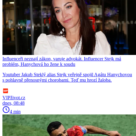
Influenceři neznají zákon, varuje advokát. Influencer Stejk má
problém, Hanychová ho žene k soudu
Youtuber Jakub Steklý alias Stejk veřejně spojil Agátu Hanychovou
s pohlavně přenosnými chorobami. Teď mu hrozí žaloba.
VIPživot.cz
dnes, 08:48
4 min