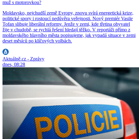
muž s motorovkou?
Moldavsko, nejchudší země Evropy, znovu svírá energetická krize,
politické spory i rostoucí nedůvěra veřejnosti. Nový premiér Vasile
Tofan slibuje liberální reformy. Jenže v zemi, kde třetina obyvatel
žije v chudobě, se rychlá řešení hledají těžko. V reportáži přímo z
moldavského hlavního města popisujeme, jak vypadá situace v zemi
deset měsíců po klíčových volbách.
Aktuálně.cz - Zprávy
dnes, 08:28