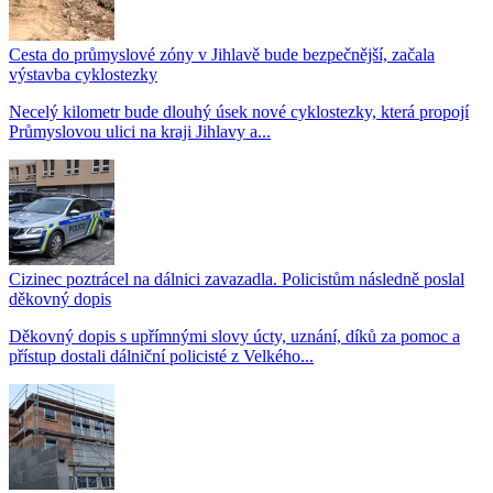
Cesta do průmyslové zóny v Jihlavě bude bezpečnější, začala
výstavba cyklostezky
Necelý kilometr bude dlouhý úsek nové cyklostezky, která propojí
Průmyslovou ulici na kraji Jihlavy a...
Cizinec poztrácel na dálnici zavazadla. Policistům následně poslal
děkovný dopis
Děkovný dopis s upřímnými slovy úcty, uznání, díků za pomoc a
přístup dostali dálniční policisté z Velkého...