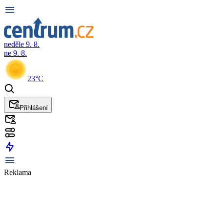
neděle 9. 8.
ne 9. 8.
23°C
Přihlášení
Reklama