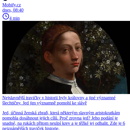
Mobify.cz
dnes, 08:40
4 min
Nejslavnější travičky v historii byly královny a jiné významné
šlechtičny. Jed jim významně pomohl ke slávě
Jed, účinná ženská zbraň, která některým slavným aristokratkám
pomohla dosáhnout jejich cílů. Proč zrovna jed? Jeho podání je
snadné, na rukách přitom neulpí krev a je těžké jej odhalit. Zde je 6
nejznámějších traviček historie.