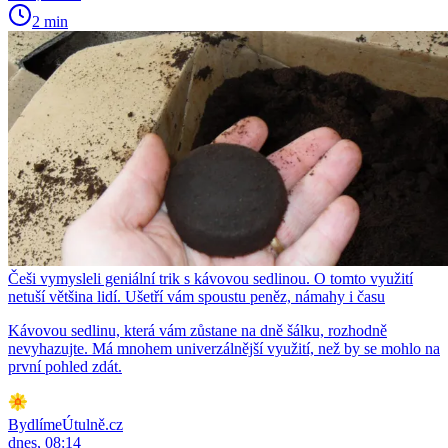
2 min
Češi vymysleli geniální trik s kávovou sedlinou. O tomto využití
netuší většina lidí. Ušetří vám spoustu peněz, námahy i času
Kávovou sedlinu, která vám zůstane na dně šálku, rozhodně
nevyhazujte. Má mnohem univerzálnější využití, než by se mohlo na
první pohled zdát.
BydlímeÚtulně.cz
dnes, 08:14