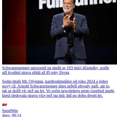
Schwarzenegger upozornil na studii se 103 tisíci účastníky, podle
níž kvalitní strava přidá až tři roky života
Sedm titulů Mr. Olympia, kardiostimulátor od roku 2024 a jeden
nový cíl. Arnold Schwarzenegger dnes neřeší obvody paží, ale to,
jak se dožít víc než sta let. Ve svém newsletteru proto rozebral studii,
která sledovala stravu více než sta tisíc lidí po dobu deseti let.
SportWin
dnes, 08:14