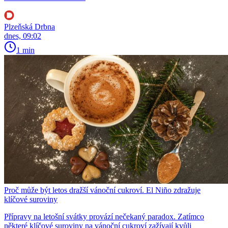
Plzeňská Drbna
dnes, 09:02
1 min
Proč může být letos dražší vánoční cukroví. El Niño zdražuje
klíčové suroviny
Přípravy na letošní svátky provází nečekaný paradox. Zatímco
některé klíčové suroviny na vánoční cukroví zažívají kvůli