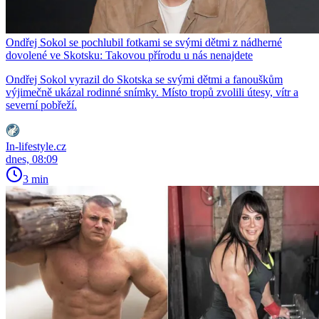
Ondřej Sokol se pochlubil fotkami se svými dětmi z nádherné
dovolené ve Skotsku: Takovou přírodu u nás nenajdete
Ondřej Sokol vyrazil do Skotska se svými dětmi a fanouškům
výjimečně ukázal rodinné snímky. Místo tropů zvolili útesy, vítr a
severní pobřeží.
In-lifestyle.cz
dnes, 08:09
3 min