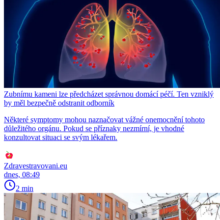
Zubnímu kameni lze předcházet správnou domácí péčí. Ten vzniklý
by měl bezpečně odstranit odborník
Některé symptomy mohou naznačovat vážné onemocnění tohoto
důležitého orgánu. Pokud se příznaky nezmírní, je vhodné
konzultovat situaci se svým lékařem.
Zdravestravovani.eu
dnes, 08:49
2 min