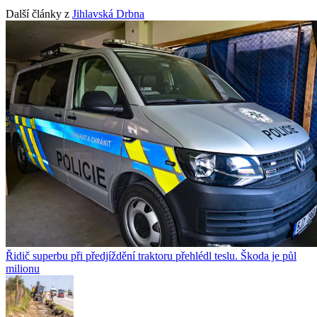
Další články z
Jihlavská Drbna
Řidič superbu při předjíždění traktoru přehlédl teslu. Škoda je půl
milionu