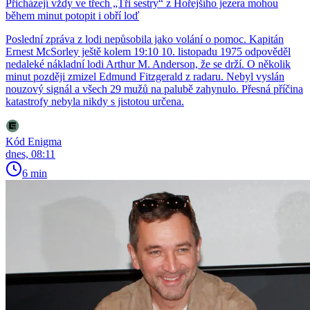
Přicházejí vždy ve třech „Tři sestry“ z Hořejšího jezera mohou
během minut potopit i obří loď
Poslední zpráva z lodi nepůsobila jako volání o pomoc. Kapitán
Ernest McSorley ještě kolem 19:10 10. listopadu 1975 odpověděl
nedaleké nákladní lodi Arthur M. Anderson, že se drží. O několik
minut později zmizel Edmund Fitzgerald z radaru. Nebyl vyslán
nouzový signál a všech 29 mužů na palubě zahynulo. Přesná příčina
katastrofy nebyla nikdy s jistotou určena.
Kód Enigma
dnes, 08:11
6 min