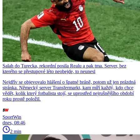
Salah do Turecka, rekordní posila Realu a pak tma. Server, bez
kterého se přestupové léto neobejde, to neunesl
Nejdřív se objevovalo hlášení o špatné bráně, potom už jen prázdná
stránka. Německý server Transfermarkt, kam míří každý, kdo chce
vědět, kolik který fotbalista stojí, se uprostřed nejrušnějšího období
roku prostě položil.
SportWin
dnes, 08:46
2 min