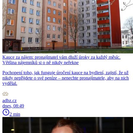
Kauce za nájem: pronajímatel vám dluží úroky za každý měsíc.
Většina nájemníků si o ně nikdy neřekne
Pochopení toho, jak funguje úročení kauce na bydlení, zajistí, že už
nikdy nepřijdete o své peníze – nenechte pronajímatele, aby na nich
vydělal.
adbz.cz
dnes, 08:49
2 min