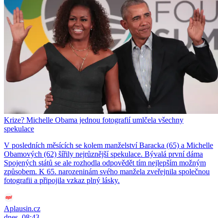
Krize? Michelle Obama jednou fotografií umlčela všechny
spekulace
V posledních měsících se kolem manželství Baracka (65) a Michelle
Obamových (62) šířily nejrůznější spekulace. Bývalá první dáma
Spojených států se ale rozhodla odpovědět tím nejlepším možným
způsobem. K 65. narozeninám svého manžela zveřejnila společnou
fotografii a připojila vzkaz plný lásky.
Aplausin.cz
dnes, 08:43