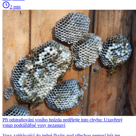
2 min
Při odstraňování vosího hnízda nedělejte tuto chybu: Uzavřený
vstup podrážděné vosy nezastaví
Vosy zalétávající do jedné škvíry pod střechou nemusí být jen