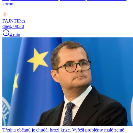
korun.
FAJNTIP.cz
dnes, 08:30
4 min
Třetina občanů je chudá, hrozí krize. Vyřeší problémy malé země