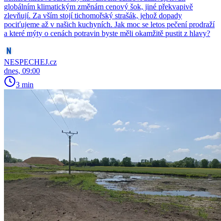
globálním klimatickým změnám cenový šok, jiné překvapivě
zlevňují. Za vším stojí tichomořský strašák, jehož dopady
pociťujeme až v našich kuchyních. Jak moc se letos pečení prodraží
a které mýty o cenách potravin byste měli okamžitě pustit z hlavy?
NESPECHEJ.cz
dnes, 09:00
3 min