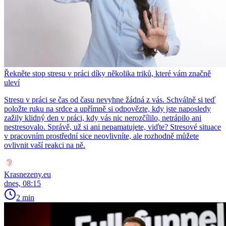
Řekněte stop stresu v práci díky několika triků, které vám značně
uleví
Stresu v práci se čas od času nevyhne žádná z vás. Schválně si teď
položte ruku na srdce a upřímně si odpovězte, kdy jste naposledy
zažily klidný den v práci, kdy vás nic nerozčílilo, netrápilo ani
nestresovalo. Správě, už si ani nepamatujete, viďte? Stresové situace
v pracovním prostřední sice neovlivníte, ale rozhodně můžete
ovlivnit vaší reakci na ně.
Krasnezeny.eu
dnes, 08:15
2 min