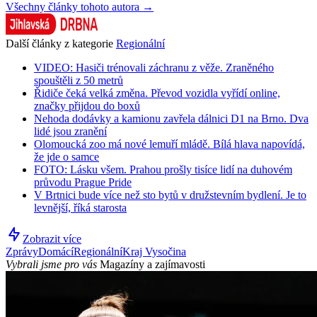
Všechny články tohoto autora →
Další články z kategorie
Regionální
VIDEO: Hasiči trénovali záchranu z věže. Zraněného
spouštěli z 50 metrů
Řidiče čeká velká změna. Převod vozidla vyřídí online,
značky přijdou do boxů
Nehoda dodávky a kamionu zavřela dálnici D1 na Brno. Dva
lidé jsou zranění
Olomoucká zoo má nové lemuří mládě. Bílá hlava napovídá,
že jde o samce
FOTO: Lásku všem. Prahou prošly tisíce lidí na duhovém
průvodu Prague Pride
V Brtnici bude více než sto bytů v družstevním bydlení. Je to
levnější, říká starosta
Zobrazit více
Zprávy
Domácí
Regionální
Kraj Vysočina
Vybrali jsme pro vás
Magazíny a zajímavosti