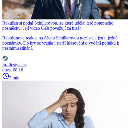
Rakušan si podal Schillerovou, ze které udělal terč potupného
posměchu: Její video Češi považují za bizár
Rakušanova reakce na Alenu Schillerovou nezůstala jen u jedné
poznámky. Do hry se vrátila i starší hlasování o vydání politiků k
trestnímu stíhání.
In-lifestyle.cz
dnes, 08:16
3 min