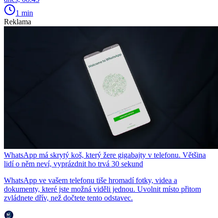
1 min
Reklama
WhatsApp má skrytý koš, který žere gigabajty v telefonu. Většina
lidí o něm neví, vyprázdnit ho trvá 30 sekund
WhatsApp ve vašem telefonu tiše hromadí fotky, videa a
dokumenty, které jste možná viděli jednou. Uvolnit místo přitom
zvládnete dřív, než dočtete tento odstavec.