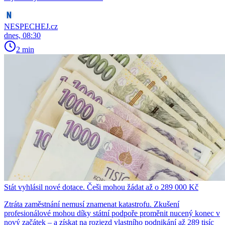
NESPECHEJ.cz
dnes, 08:30
2 min
Stát vyhlásil nové dotace. Češi mohou žádat až o 289 000 Kč
Ztráta zaměstnání nemusí znamenat katastrofu. Zkušení
profesionálové mohou díky státní podpoře proměnit nucený konec v
nový začátek – a získat na rozjezd vlastního podnikání až 289 tisíc