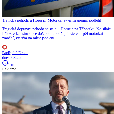
Tragická nehoda u Horusic. Motorkář svým zraněním podlehl
Tragická dopravní nehoda se stala u Horusic na Táborsku. Na silnici
II/603 v katastru obce došlo k nehodě, při které utrpěl motorkář
zranění, kterým na místě podlehl.
Budějcká Drbna
dnes, 08:26
1 min
Reklama