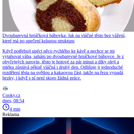
Dvoubarevná hrníčková bábovka: Jak na vláčné těsto bez vážení,
které má po upečení krásnou strukturu
Když potřebuji upéct něco rychlého ke kávě a nechce se mi
vytahovat váha, sahám po dvoubarevné hrníčkové bábovce. Je z
obyčejných surovin, těsto je hotové za pár minut a díky oleji a
mléku zůstává pěkně vláčná i druhý den. Odlišuje ji jednoduché
rozdělení těsta na světlou a kakaovou část, takže na řezu vypadá
hezky, i když s ní není skoro žádná práce.
Cooky.cz
dnes, 08:54
4 min
Reklama