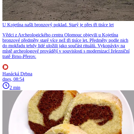
U Kojetína našli bronzový poklad. Starý je přes tři tisíce let
Vědci z Archeologického centra Olomouc objevili u Kojetína
bronzové předměty staré více než tři tisíce let. Předměty podle nich
do mokřadu tehdy lidé uložili jako součást rituálů. Vykopávky na
místě archeologové provádějí v souvislosti s modernizací železniční
tratě Brno-Přerov.
Hanácká Drbna
dnes, 08:54
2 min