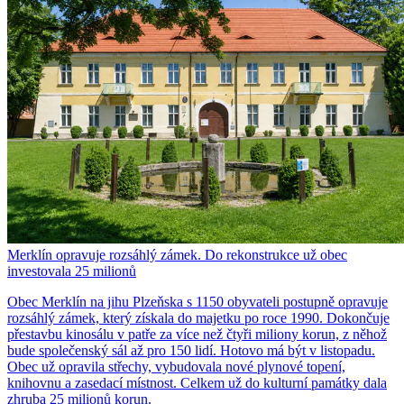
Merklín opravuje rozsáhlý zámek. Do rekonstrukce už obec
investovala 25 milionů
Obec Merklín na jihu Plzeňska s 1150 obyvateli postupně opravuje
rozsáhlý zámek, který získala do majetku po roce 1990. Dokončuje
přestavbu kinosálu v patře za více než čtyři miliony korun, z něhož
bude společenský sál až pro 150 lidí. Hotovo má být v listopadu.
Obec už opravila střechy, vybudovala nové plynové topení,
knihovnu a zasedací místnost. Celkem už do kulturní památky dala
zhruba 25 milionů korun.