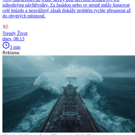
náhodnými návštěvníky. Za fasádou nebo ve stropě může fungovat
celé hnízdo a neuvážený zásah dokáže problém rychle přesunout až
do obytných místností.
Trendy Život
dnes, 08:13
3 min
Reklama