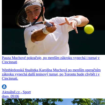
Pauza Muchové pokračuje, po menším zákroku vynechá i turnaj v
Cincinnati
Wimbledonská finalistka Karolína Muchová po menším operačním
zákroku vynechá další tenisový turnaj, po Torontu bude chybět i v
Cincinnati.
Aktuálně.cz - Sport
dnes, 09:06