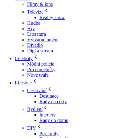
Filmy & kino
Televize
Reality show
Hudba
Hry
Literatura
Výtvarné umění
Divadlo
Digi a stream
Celebrity
Módní policie
Pro pamětníky
Nové tváře
Lifestyle
Cestování
Destinace
Rady na cesty
Bydlení
Interiery
Rady do domu
DIY
Pro kutily