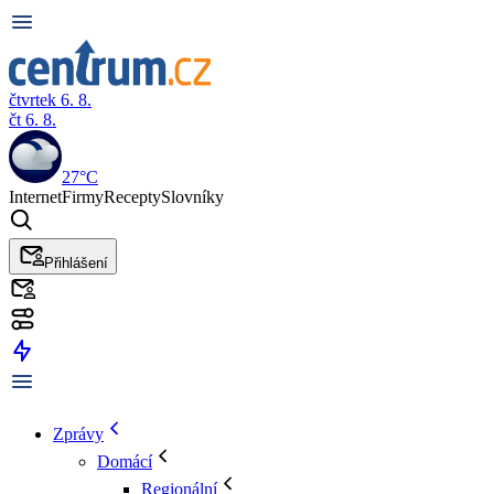
čtvrtek 6. 8.
čt 6. 8.
27°C
Internet
Firmy
Recepty
Slovníky
Přihlášení
Zprávy
Domácí
Regionální