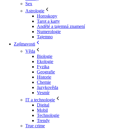
Sex
Astrologie
Horoskopy
Tarot a karty
Andělé a tajemná znamení
Numerologie
Tajemno
Zajímavosti
Věda
Biologie
Ekologie
Fyzika
Geografie
Historie
Chemie
Jazykověda
Vesmír
IT a technologie
Digital
Mobil
Technologie
Trendy
True crime