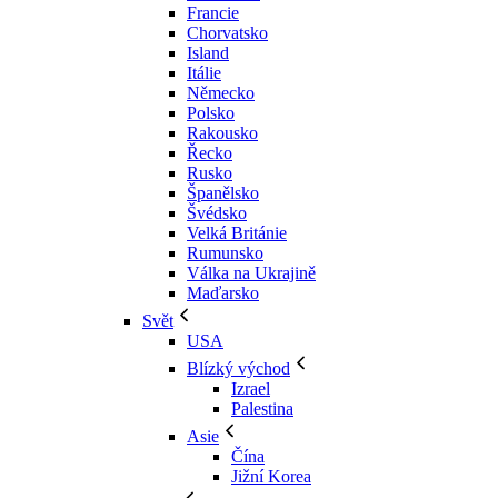
Francie
Chorvatsko
Island
Itálie
Německo
Polsko
Rakousko
Řecko
Rusko
Španělsko
Švédsko
Velká Británie
Rumunsko
Válka na Ukrajině
Maďarsko
Svět
USA
Blízký východ
Izrael
Palestina
Asie
Čína
Jižní Korea