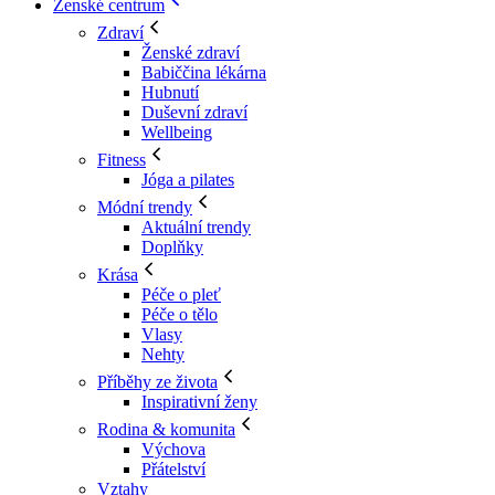
Ženské centrum
Zdraví
Ženské zdraví
Babiččina lékárna
Hubnutí
Duševní zdraví
Wellbeing
Fitness
Jóga a pilates
Módní trendy
Aktuální trendy
Doplňky
Krása
Péče o pleť
Péče o tělo
Vlasy
Nehty
Příběhy ze života
Inspirativní ženy
Rodina & komunita
Výchova
Přátelství
Vztahy