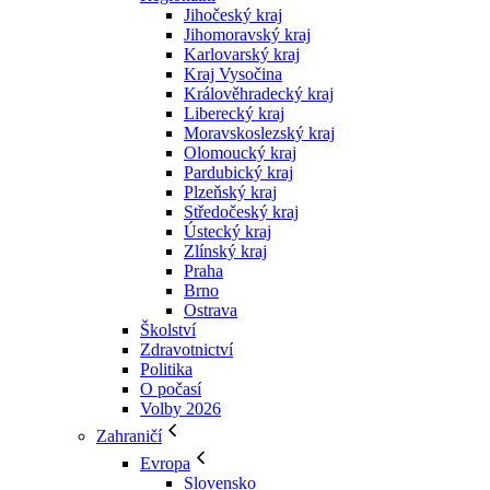
Jihočeský kraj
Jihomoravský kraj
Karlovarský kraj
Kraj Vysočina
Králověhradecký kraj
Liberecký kraj
Moravskoslezský kraj
Olomoucký kraj
Pardubický kraj
Plzeňský kraj
Středočeský kraj
Ústecký kraj
Zlínský kraj
Praha
Brno
Ostrava
Školství
Zdravotnictví
Politika
O počasí
Volby 2026
Zahraničí
Evropa
Slovensko