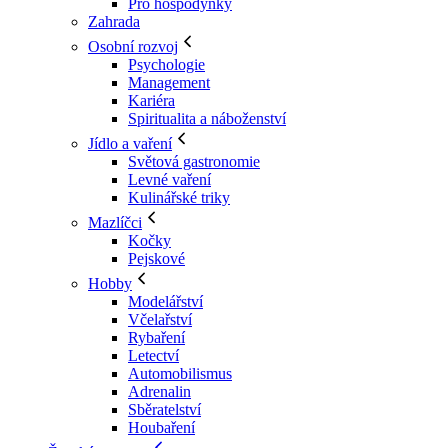
Pro hospodyňky
Zahrada
Osobní rozvoj
Psychologie
Management
Kariéra
Spiritualita a náboženství
Jídlo a vaření
Světová gastronomie
Levné vaření
Kulinářské triky
Mazlíčci
Kočky
Pejskové
Hobby
Modelářství
Včelařství
Rybaření
Letectví
Automobilismus
Adrenalin
Sběratelství
Houbaření