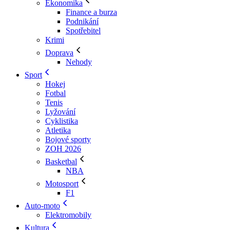
Ekonomika
Finance a burza
Podnikání
Spotřebitel
Krimi
Doprava
Nehody
Sport
Hokej
Fotbal
Tenis
Lyžování
Cyklistika
Atletika
Bojové sporty
ZOH 2026
Basketbal
NBA
Motosport
F1
Auto-moto
Elektromobily
Kultura