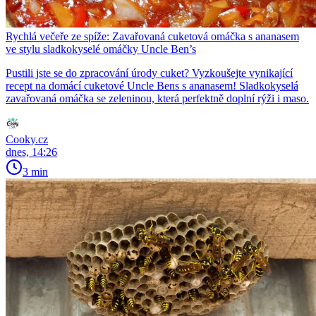
Rychlá večeře ze spíže: Zavařovaná cuketová omáčka s ananasem
ve stylu sladkokyselé omáčky Uncle Ben’s
Pustili jste se do zpracování úrody cuket? Vyzkoušejte vynikající
recept na domácí cuketové Uncle Bens s ananasem! Sladkokyselá
zavařovaná omáčka se zeleninou, která perfektně doplní rýži i maso.
Cooky.cz
dnes, 14:26
3 min