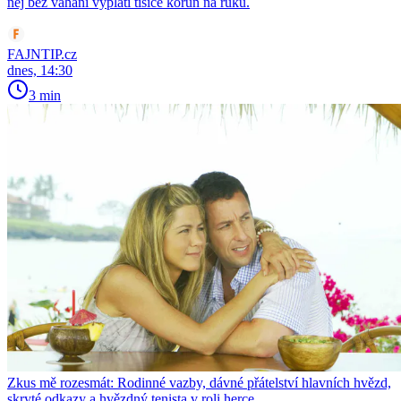
něj bez váhání vyplatí tisíce korun na ruku.
FAJNTIP.cz
dnes, 14:30
3 min
Zkus mě rozesmát: Rodinné vazby, dávné přátelství hlavních hvězd,
skryté odkazy a hvězdný tenista v roli herce