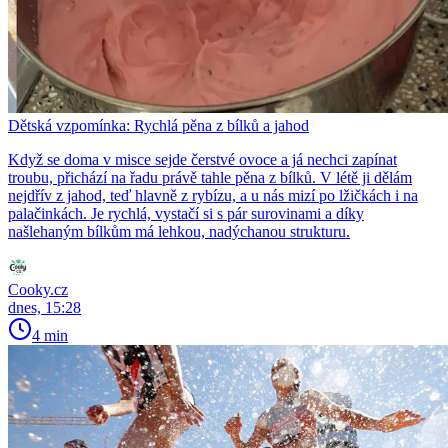
Dětská vzpomínka: Rychlá pěna z bílků a jahod
Když se doma v misce sejde čerstvé ovoce a já nechci zapínat
troubu, přichází na řadu právě tahle pěna z bílků. V létě ji dělám
nejdřív z jahod, teď hlavně z rybízu, a u nás mizí po lžičkách i na
palačinkách. Je rychlá, vystačí si s pár surovinami a díky
našlehaným bílkům má lehkou, nadýchanou strukturu.
Cooky.cz
dnes, 15:28
4 min