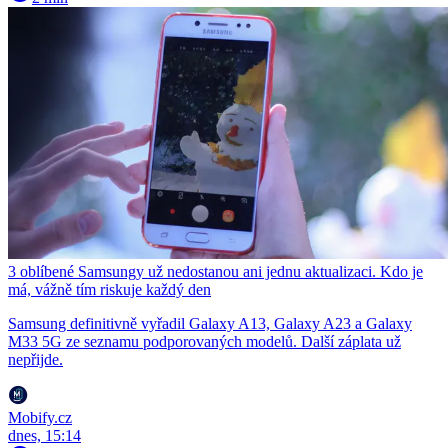
3 oblíbené Samsungy už nedostanou ani jednu aktualizaci. Kdo je
má, vážně tím riskuje každý den
Samsung definitivně vyřadil Galaxy A13, Galaxy A23 a Galaxy
M33 5G ze seznamu podporovaných modelů. Další záplata už
nepřijde.
Mobify.cz
dnes, 15:14