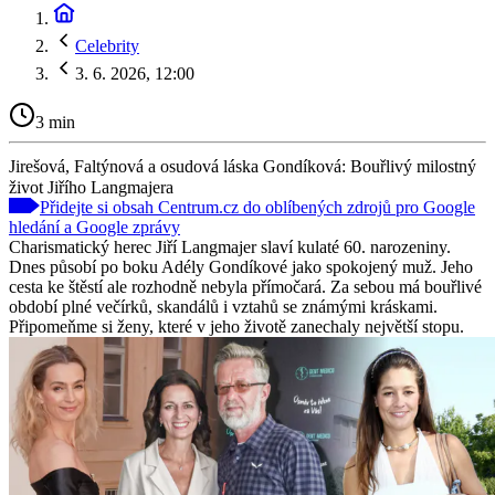
Celebrity
3. 6. 2026, 12:00
3 min
Jirešová, Faltýnová a osudová láska Gondíková: Bouřlivý milostný
život Jiřího Langmajera
Přidejte si obsah Centrum.cz do oblíbených zdrojů pro Google
hledání a Google zprávy
Charismatický herec Jiří Langmajer slaví kulaté 60. narozeniny.
Dnes působí po boku Adély Gondíkové jako spokojený muž. Jeho
cesta ke štěstí ale rozhodně nebyla přímočará. Za sebou má bouřlivé
období plné večírků, skandálů i vztahů se známými kráskami.
Připomeňme si ženy, které v jeho životě zanechaly největší stopu.