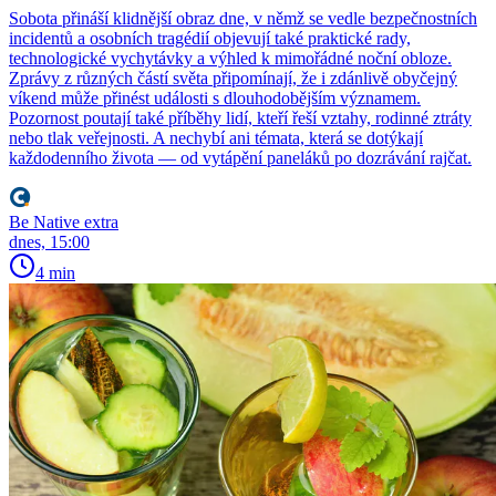
Sobota přináší klidnější obraz dne, v němž se vedle bezpečnostních
incidentů a osobních tragédií objevují také praktické rady,
technologické vychytávky a výhled k mimořádné noční obloze.
Zprávy z různých částí světa připomínají, že i zdánlivě obyčejný
víkend může přinést události s dlouhodobějším významem.
Pozornost poutají také příběhy lidí, kteří řeší vztahy, rodinné ztráty
nebo tlak veřejnosti. A nechybí ani témata, která se dotýkají
každodenního života — od vytápění paneláků po dozrávání rajčat.
Be Native extra
dnes, 15:00
4 min