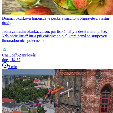
Domácí okurková limonáda je pecka a snadno ji připravíte z vlastní
úrody
Jedna zahradní okurka, citron, pár lístků máty a deset minut práce.
Výsledek: litr až litr a půl chladivého pití, které nemá se sirupovou
limonádou nic společného.
Chalupáři-Zahrádkáři
dnes, 14:57
3 min