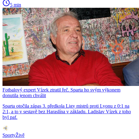
5 min
Fotbalový expert Vízek ztratil řeč. Sparta ho svým výkonem
donutila jenom chválit
Sparta otočila zápas 3. předkola Ligy mistrů proti Lyonu z 0:1 na
2:1, a to v sestavě bez Haraslína v základu. Ladislav Vízek z toho
byl paf.
SportyŽivě