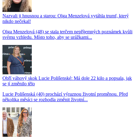
Nazvali ji hnusnou a starou: Olga Menzelová vytáhla trumf, který
nikdo nečekal!
Olga Menzelová (48) se stala terčem nepříjemných poznámek kvůli
svému vzhledu. Místo toho, aby se urážkami...
Obří váhový skok Lucie Polišenské: Má dole 22 kilo a popsala, jak
se jí změnilo tělo
Lucie Polišenská (40) prochází výraznou životní proměnou. Před
několika měsíci se rozhodla změnit životní...