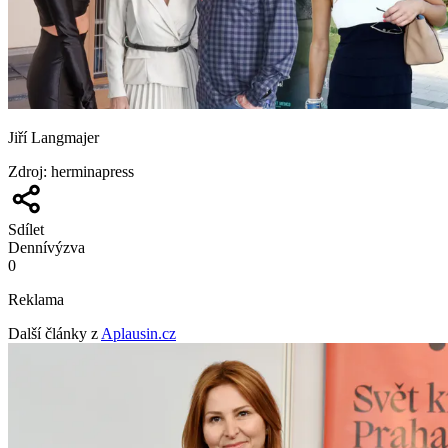
Jiří Langmajer
Zdroj
:
herminapress
Sdílet
Denní
výzva
0
Reklama
Další články z
Aplausin.cz