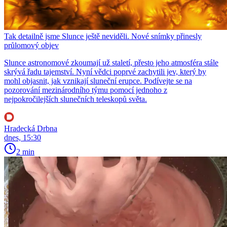
Tak detailně jsme Slunce ještě neviděli. Nové snímky přinesly
průlomový objev
Slunce astronomové zkoumají už staletí, přesto jeho atmosféra stále
skrývá řadu tajemství. Nyní vědci poprvé zachytili jev, který by
mohl objasnit, jak vznikají sluneční erupce. Podívejte se na
pozorování mezinárodního týmu pomocí jednoho z
nejpokročilejších slunečních teleskopů světa.
Hradecká Drbna
dnes, 15:30
2 min