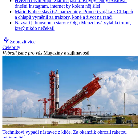
Hvězda první SuperStar má jasno: Kdyby tehdy existoval
dnešní Instagram, internet by kolem něj šílel
Mário Kubec slaví 62. narozeniny. Prince i vojáka z Chlapců
a chlapů vyměnil za traktory, koně a život na ranči
Nazvali ji hnusnou a starou: Olga Menzelová vytáhla trumf,
který nikdo nečekal!
Zobrazit více
Celebrity
Vybrali jsme pro vás
Magazíny a zajímavosti
Technikovi vypadl nástavec z klíče. Za okamžik ohrozil raketou
miliony lidí