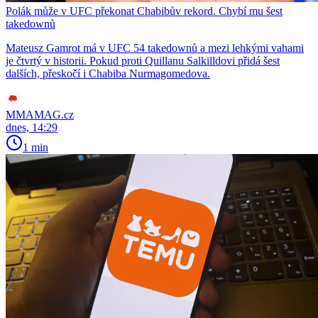
Polák může v UFC překonat Chabibův rekord. Chybí mu šest
takedownů
Mateusz Gamrot má v UFC 54 takedownů a mezi lehkými vahami
je čtvrtý v historii. Pokud proti Quillanu Salkilldovi přidá šest
dalších, přeskočí i Chabiba Nurmagomedova.
MMAMAG.cz
dnes, 14:29
1 min