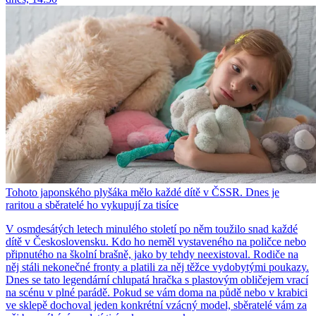
Tohoto japonského plyšáka mělo každé dítě v ČSSR. Dnes je
raritou a sběratelé ho vykupují za tisíce
V osmdesátých letech minulého století po něm toužilo snad každé
dítě v Československu. Kdo ho neměl vystaveného na poličce nebo
připnutého na školní brašně, jako by tehdy neexistoval. Rodiče na
něj stáli nekonečné fronty a platili za něj těžce vydobytými poukazy.
Dnes se tato legendární chlupatá hračka s plastovým obličejem vrací
na scénu v plné parádě. Pokud se vám doma na půdě nebo v krabici
ve sklepě dochoval jeden konkrétní vzácný model, sběratelé vám za