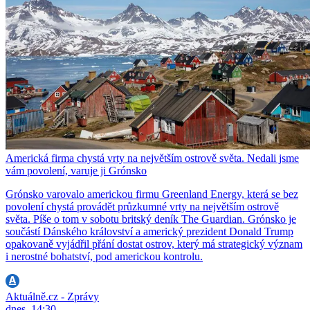
Americká firma chystá vrty na největším ostrově světa. Nedali jsme
vám povolení, varuje ji Grónsko
Grónsko varovalo americkou firmu Greenland Energy, která se bez
povolení chystá provádět průzkumné vrty na největším ostrově
světa. Píše o tom v sobotu britský deník The Guardian. Grónsko je
součástí Dánského království a americký prezident Donald Trump
opakovaně vyjádřil přání dostat ostrov, který má strategický význam
i nerostné bohatství, pod americkou kontrolu.
Aktuálně.cz - Zprávy
dnes, 14:30