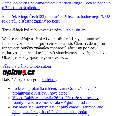
Létá v oblacích i po osmdesátce: František Ringo Čech se pochlubil
o 37 let mladší pilotkou
František Ringo Čech (83) do starého železa rozhodně nepatří. Už
rok a půl je šťastně zadaný po boku...
Tento článek byl publikován ze zdrojů
Aplausin.cz
Web se zaměřuje na české i zahraniční celebrity, kulturní scénu,
film, televizi, hudbu a společenské události. Čtenáři zde najdou
rozhovory, příběhy známých osobností, zákulisní pohledy i
zajímavosti, které dokreslují svět showbyznysu a veřejného života.
Obsah je laděný spíše magazínově než...
Všechny články tohoto autora →
Další články z kategorie
Celebrity
Po letech prolomila mlčení: Ivana Gottová otevřeně
promluvila o Karlovi i nové etapě
Vivien Babišová oslavila 26 let. Přestože studovala v
Londýně a Barceloně, začala v Agrofertu od základů
Jak bydlí Jan Saudek: Ateliér plný chaosu, zahrada jako
džungle a obrazy, které Pavlína odmítá prodat