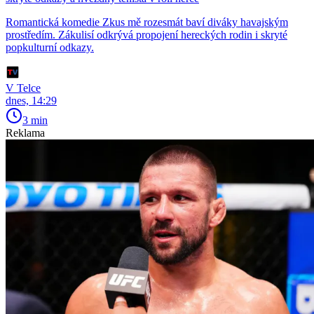
Romantická komedie Zkus mě rozesmát baví diváky havajským
prostředím. Zákulisí odkrývá propojení hereckých rodin i skryté
popkulturní odkazy.
V Telce
dnes, 14:29
3 min
Reklama