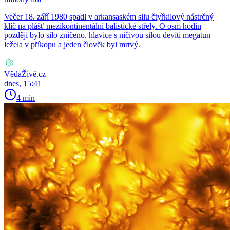
Večer 18. září 1980 spadl v arkansaském silu čtyřkilový nástrčný
klíč na plášť mezikontinentální balistické střely. O osm hodin
později bylo silo zničeno, hlavice s ničivou silou devíti megatun
ležela v příkopu a jeden člověk byl mrtvý.
VědaŽivě.cz
dnes, 15:41
4 min