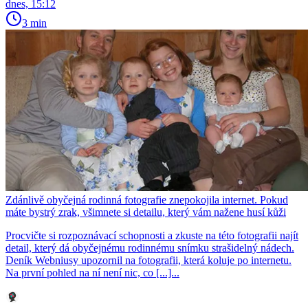
dnes, 15:12
3 min
Zdánlivě obyčejná rodinná fotografie znepokojila internet. Pokud
máte bystrý zrak, všimnete si detailu, který vám nažene husí kůži
Procvičte si rozpoznávací schopnosti a zkuste na této fotografii najít
detail, který dá obyčejnému rodinnému snímku strašidelný nádech.
Deník Webniusy upozornil na fotografii, která koluje po internetu.
Na první pohled na ní není nic, co [...]...