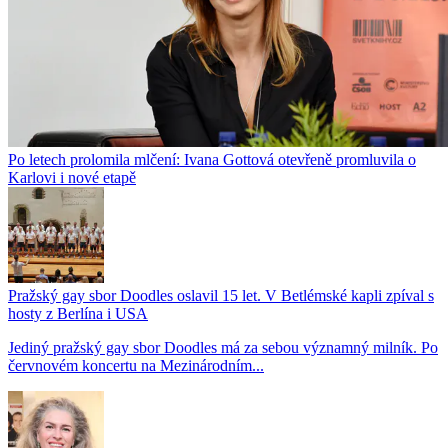
Po letech prolomila mlčení: Ivana Gottová otevřeně promluvila o
Karlovi i nové etapě
Pražský gay sbor Doodles oslavil 15 let. V Betlémské kapli zpíval s
hosty z Berlína i USA
Jediný pražský gay sbor Doodles má za sebou významný milník. Po
červnovém koncertu na Mezinárodním...