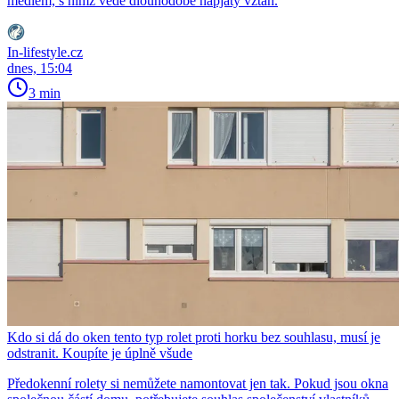
médiem, s nímž vede dlouhodobě napjatý vztah.
In-lifestyle.cz
dnes, 15:04
3 min
Kdo si dá do oken tento typ rolet proti horku bez souhlasu, musí je
odstranit. Koupíte je úplně všude
Předokenní rolety si nemůžete namontovat jen tak. Pokud jsou okna