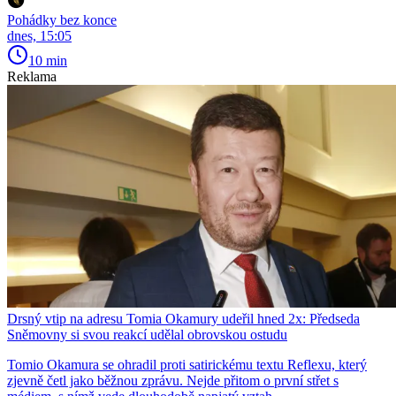
Pohádky bez konce
dnes, 15:05
10 min
Reklama
Drsný vtip na adresu Tomia Okamury udeřil hned 2x: Předseda
Sněmovny si svou reakcí udělal obrovskou ostudu
Tomio Okamura se ohradil proti satirickému textu Reflexu, který
zjevně četl jako běžnou zprávu. Nejde přitom o první střet s