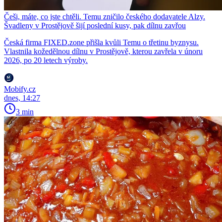
Češi, máte, co jste chtěli. Temu zničilo českého dodavatele Alzy.
Švadleny v Prostějově šijí poslední kusy, pak dílnu zavřou
Česká firma FIXED.zone přišla kvůli Temu o třetinu byznysu.
Vlastnila kožedělnou dílnu v Prostějově, kterou zavřela v únoru
2026, po 20 letech výroby.
Mobify.cz
dnes, 14:27
3 min