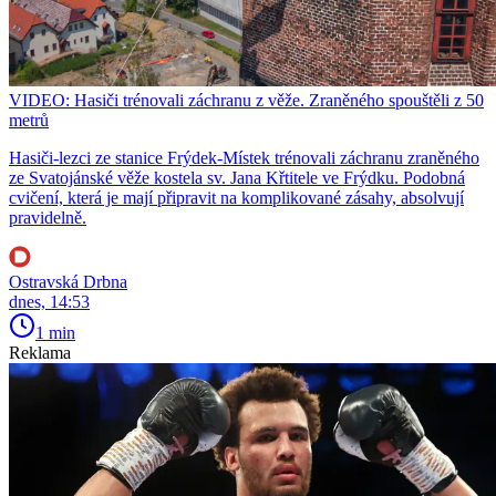
VIDEO: Hasiči trénovali záchranu z věže. Zraněného spouštěli z 50
metrů
Hasiči-lezci ze stanice Frýdek-Místek trénovali záchranu zraněného
ze Svatojánské věže kostela sv. Jana Křtitele ve Frýdku. Podobná
cvičení, která je mají připravit na komplikované zásahy, absolvují
pravidelně.
Ostravská Drbna
dnes, 14:53
1 min
Reklama