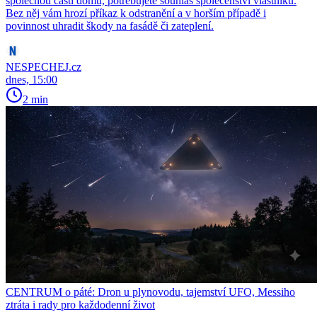
společnou částí domu, potřebujete souhlas společenství vlastníků.
Bez něj vám hrozí příkaz k odstranění a v horším případě i
povinnost uhradit škody na fasádě či zateplení.
NESPECHEJ.cz
dnes, 15:00
2 min
CENTRUM o páté: Dron u plynovodu, tajemství UFO, Messiho
ztráta i rady pro každodenní život