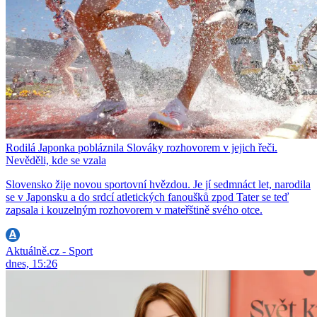
Rodilá Japonka pobláznila Slováky rozhovorem v jejich řeči.
Nevěděli, kde se vzala
Slovensko žije novou sportovní hvězdou. Je jí sedmnáct let, narodila
se v Japonsku a do srdcí atletických fanoušků zpod Tater se teď
zapsala i kouzelným rozhovorem v mateřštině svého otce.
Aktuálně.cz - Sport
dnes, 15:26