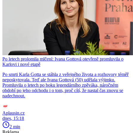
Po letech prolomila mlčení: Ivana Gottová otevřeně promluvila o
Karlovi i nové etapě
Po smrti Karla Gotta se stáhla z veřejného života a rozhovory téměř
neposkytovala. Teď ale Ivana Gottová (50) udělala výjimku.
Promluvila o letech po boku legendárního zpěváka, náročném
období po jeho odchodu i o tom, proč cítí, že nastal čas znovu se
nadechnout.
Aplausin.cz
dnes, 15:18
2 min
Reklama