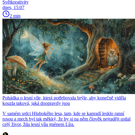
Světkreativity
dnes, 15:07
2 min
Pohádka o lesní víle, která potřebovala brýle, aby konečně viděla
kouzla taková, jaká doopravdy jsou
V samém srdci Hlubokého lesa, tam, kde se kapradí lesklo ranní
rosou a mech byl tak měkký, že by si na něm člověk nejraději ustlal
celý život, žila lesní víla jménem Líra.