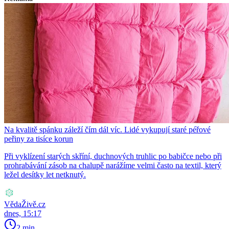
Na kvalitě spánku záleží čím dál víc. Lidé vykupují staré péřové
peřiny za tisíce korun
Při vyklízení starých skříní, duchnových truhlic po babičce nebo při
prohrabávání zásob na chalupě narážíme velmi často na textil, který
ležel desítky let netknutý.
VědaŽivě.cz
dnes, 15:17
2 min