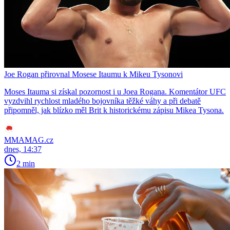
Joe Rogan přirovnal Mosese Itaumu k Mikeu Tysonovi
Moses Itauma si získal pozornost i u Joea Rogana. Komentátor UFC
vyzdvihl rychlost mladého bojovníka těžké váhy a při debatě
připomněl, jak blízko měl Brit k historickému zápisu Mikea Tysona.
MMAMAG.cz
dnes, 14:37
2 min