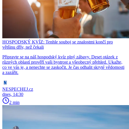
HOSPODSKÝ KVÍZ: Tenhle souboj se znalostmi končí pro
většinu dřív, než čekali
Připravte se na náš hospodský kvíz plný zábavy. Deset otázek z
různých oblastí prověří vaši bystrost a všeobecný přehled. Ukažte,
co ve vás je, a nenechte se zaskočit. Je čas odhalit skryté vědomosti
a zazářit.
NESPECHEJ.cz
dnes, 14:30
2 min