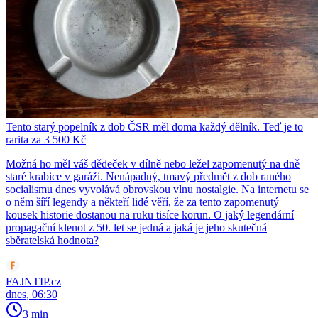
Tento starý popelník z dob ČSR měl doma každý dělník. Teď je to
rarita za 3 500 Kč
Možná ho měl váš dědeček v dílně nebo ležel zapomenutý na dně
staré krabice v garáži. Nenápadný, tmavý předmět z dob raného
socialismu dnes vyvolává obrovskou vlnu nostalgie. Na internetu se
o něm šíří legendy a někteří lidé věří, že za tento zapomenutý
kousek historie dostanou na ruku tisíce korun. O jaký legendární
propagační klenot z 50. let se jedná a jaká je jeho skutečná
sběratelská hodnota?
FAJNTIP.cz
dnes, 06:30
3 min