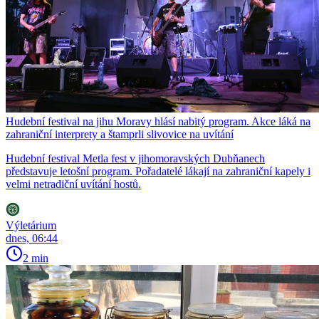
Hudební festival na jihu Moravy hlásí nabitý program. Akce láká na
zahraniční interprety a štamprli slivovice na uvítání
Hudební festival Metla fest v jihomoravských Dubňanech
představuje letošní program. Pořadatelé lákají na zahraniční kapely i
velmi netradiční uvítání hostů.
Výletárium
dnes, 06:44
2 min