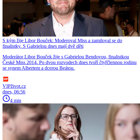
S kým žije Libor Bouček: Moderoval Miss a zamiloval se do
finalistky. S Gabrielou dnes mají dvě děti
Moderátor Libor Bouček žije s Gabrielou Bendovou, finalistkou
České Miss 2014. Po dvou rozvodech dnes tvoří čtyřčlennou rodinu
se synem Albertem a dcerou Beátou.
VIPživot.cz
dnes, 06:56
4 min