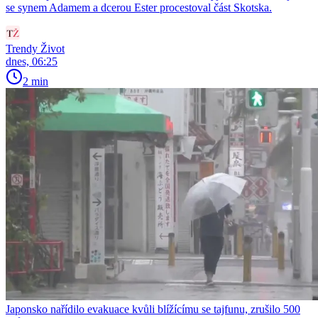
se synem Adamem a dcerou Ester procestoval část Skotska.
Trendy Život
dnes, 06:25
2 min
Japonsko nařídilo evakuace kvůli blížícímu se tajfunu, zrušilo 500