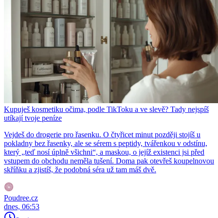
Kupuješ kosmetiku očima, podle TikToku a ve slevě? Tady nejspíš
utíkají tvoje peníze
Vejdeš do drogerie pro řasenku. O čtyřicet minut později stojíš u
pokladny bez řasenky, ale se sérem s peptidy, tvářenkou v odstínu,
který „teď nosí úplně všichni“, a maskou, o jejíž existenci jsi před
vstupem do obchodu neměla tušení. Doma pak otevřeš koupelnovou
skříňku a zjistíš, že podobná séra už tam máš dvě.
Poudree.cz
dnes, 06:53