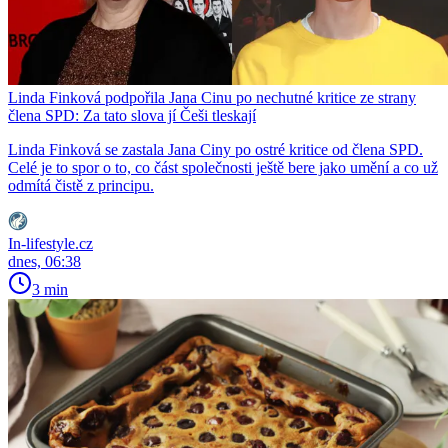
Linda Finková podpořila Jana Cinu po nechutné kritice ze strany
člena SPD: Za tato slova jí Češi tleskají
Linda Finková se zastala Jana Ciny po ostré kritice od člena SPD.
Celé je to spor o to, co část společnosti ještě bere jako umění a co už
odmítá čistě z principu.
In-lifestyle.cz
dnes, 06:38
3 min