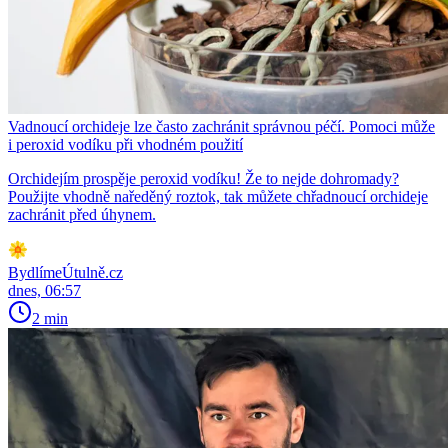
Vadnoucí orchideje lze často zachránit správnou péčí. Pomoci může
i peroxid vodíku při vhodném použití
Orchidejím prospěje peroxid vodíku! Že to nejde dohromady?
Použijte vhodně naředěný roztok, tak můžete chřadnoucí orchideje
zachránit před úhynem.
BydlímeÚtulně.cz
dnes, 06:57
2 min