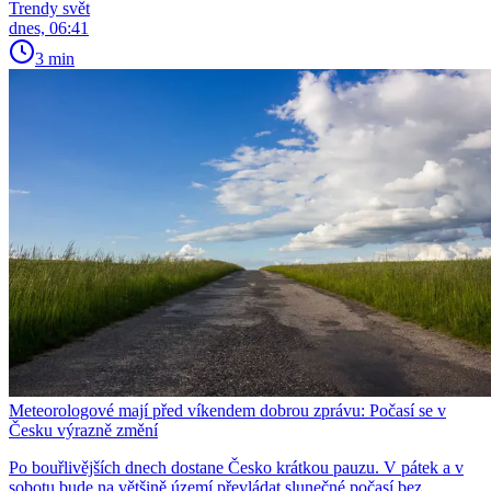
Trendy svět
dnes, 06:41
3 min
Meteorologové mají před víkendem dobrou zprávu: Počasí se v
Česku výrazně změní
Po bouřlivějších dnech dostane Česko krátkou pauzu. V pátek a v
sobotu bude na většině území převládat slunečné počasí bez