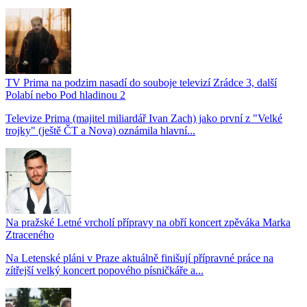
TV Prima na podzim nasadí do souboje televizí Zrádce 3, další
Polabí nebo Pod hladinou 2
Televize Prima (majitel miliardář Ivan Zach) jako první z "Velké
trojky" (ještě ČT a Nova) oznámila hlavní...
Na pražské Letné vrcholí přípravy na obří koncert zpěváka Marka
Ztraceného
Na Letenské pláni v Praze aktuálně finišují přípravné práce na
zítřejší velký koncert popového písničkáře a...