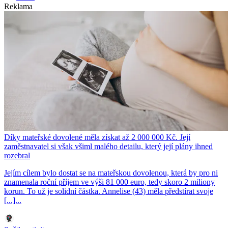
Reklama
Díky mateřské dovolené měla získat až 2 000 000 Kč. Její
zaměstnavatel si však všiml malého detailu, který její plány ihned
rozebral
Jejím cílem bylo dostat se na mateřskou dovolenou, která by pro ni
znamenala roční příjem ve výši 81 000 euro, tedy skoro 2 miliony
korun. To už je solidní částka. Annelise (43) měla předstírat svoje
[...]...