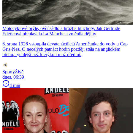
Motocyklové brýle, ovčí sádlo a hrozba hluchoty. Jak Gertrude
Ederleová přeplavala La Manche a změnila dějiny
6. srpna 1926 vstoupila devatenáctiletá Američanka do vody u Cap
Gris-Nez. O necelých patnáct hodin později stála na anglickém
břehu, rychlejší než kterýkoli muž před ní.
SportyŽivě
dnes, 06:39
4 min