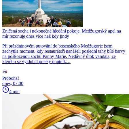
Zničená socha i nekonečné hledání pokoje. Medžugorský apel na
mír rezonuje dnes více než kdy jindy
Při prázdninovém putování do bosenského Medžugorje jsem
zachytila moment, kdy restaurátoři nanášeli poslední tahy bílé barvy
na poškozenou sochu Panny Marie. Nedávný útok vandala, ze
kterého se vyklubal polský poutník…
Proboha!
dnes, 07:00
4 min