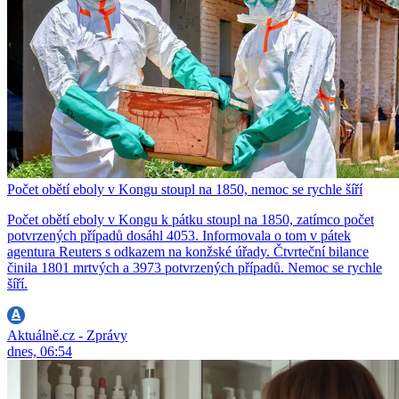
Počet obětí eboly v Kongu stoupl na 1850, nemoc se rychle šíří
Počet obětí eboly v Kongu k pátku stoupl na 1850, zatímco počet
potvrzených případů dosáhl 4053. Informovala o tom v pátek
agentura Reuters s odkazem na konžské úřady. Čtvrteční bilance
činila 1801 mrtvých a 3973 potvrzených případů. Nemoc se rychle
šíří.
Aktuálně.cz - Zprávy
dnes, 06:54