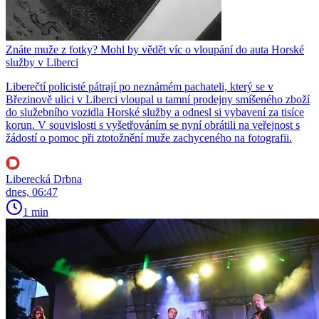
Znáte muže z fotky? Mohl by vědět víc o vloupání do auta Horské
služby v Liberci
Liberečtí policisté pátrají po neznámém pachateli, který se v
Březinově ulici v Liberci vloupal u tamní prodejny smíšeného zboží
do služebního vozidla Horské služby a odnesl si vybavení za tisíce
korun. V souvislosti s vyšetřováním se nyní obrátili na veřejnost s
žádostí o pomoc při ztotožnění muže zachyceného na fotografii.
Liberecká Drbna
dnes, 06:47
1 min