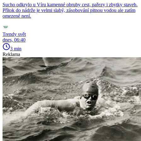
Sucho odkrylo u Víru kamenné obruby cest, pařezy i zbytky staveb.
Přítok do nádrže je velmi slabý, zásobování pitnou vodou ale zatím
omezené není.
Trendy svět
dnes, 06:40
3 min
Reklama