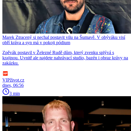
Marek Ztracený si nechal postavit vilu na Šumavě. V obýváku visí
obří kráva a syn má v pokoji pódium
Zpěvák postavil v Železné Rudě dům, který zvenku splývá s
krajinou. Uvnitř ale najdete nahrávací studio, bazén i obraz krávy na
zakázku.
VIPživot.cz
dnes, 06:56
3 min