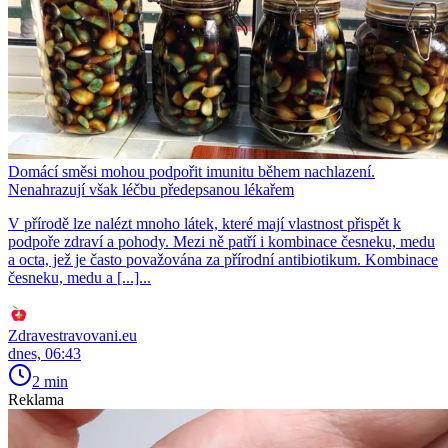
Domácí směsi mohou podpořit imunitu během nachlazení.
Nenahrazují však léčbu předepsanou lékařem
V přírodě lze nalézt mnoho látek, které mají vlastnost přispět k
podpoře zdraví a pohody. Mezi ně patří i kombinace česneku, medu
a octa, jež je často považována za přírodní antibiotikum. Kombinace
česneku, medu a [...]...
Zdravestravovani.eu
dnes, 06:43
2 min
Reklama