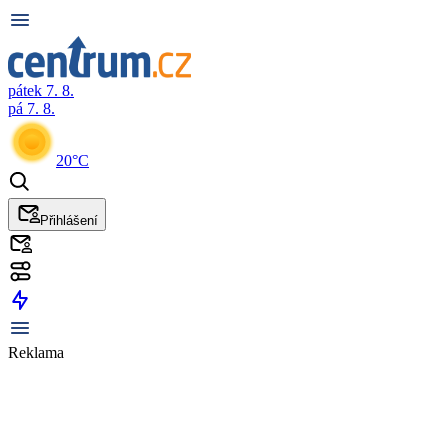
pátek 7. 8.
pá 7. 8.
20°C
Přihlášení
Reklama