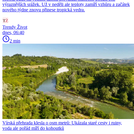
výraznějších srážek. Už v neděli ale teploty zamíří vzhůru a začátek
nového týdne znovu přinese tropická vedra.
Trendy Život
dnes, 06:40
2 min
Vírská přehrada klesla o osm metrů: Ukázala staré cesty i ruiny,
voda ale pořád míří do kohoutků