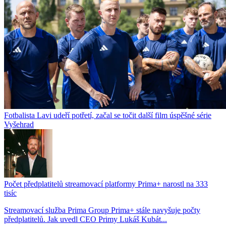
Fotbalista Lavi udeří potřetí, začal se točit další film úspěšné série
Vyšehrad
Počet předplatitelů streamovací platformy Prima+ narostl na 333
tisíc
Streamovací služba Prima Group Prima+ stále navyšuje počty
předplatitelů. Jak uvedl CEO Primy Lukáš Kubát...