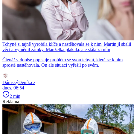
Tchyně si tajně vyrobila klíče a nastěhovala se k nim. Martin jí sbalil
věci a vyměnil zámky. Manželka plakala, ale stála za ním
Čtenář v dopise popisuje problém se svou tchyní, která se k nim
sprostě nastěhovala. On ale situaci vyřešil po svém.
DámskýDeník.cz
dnes, 06:54
2 min
Reklama