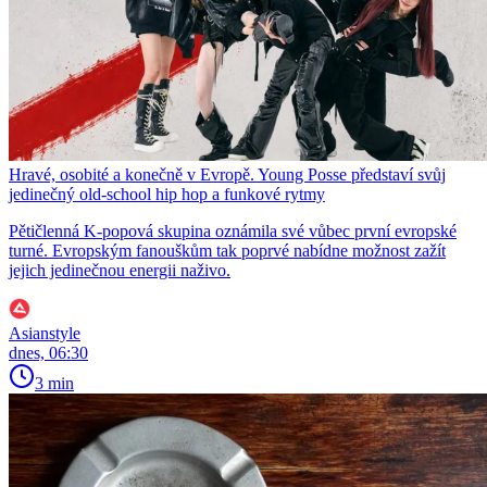
Hravé, osobité a konečně v Evropě. Young Posse představí svůj
jedinečný old-school hip hop a funkové rytmy
Pětičlenná K-popová skupina oznámila své vůbec první evropské
turné. Evropským fanouškům tak poprvé nabídne možnost zažít
jejich jedinečnou energii naživo.
Asianstyle
dnes, 06:30
3 min