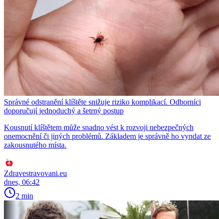
Správné odstranění klíštěte snižuje riziko komplikací. Odborníci
doporučují jednoduchý a šetrný postup
Kousnutí klíštětem může snadno vést k rozvoji nebezpečných
onemocnění či jiných problémů. Základem je správně ho vyndat ze
zakousnutého místa.
Zdravestravovani.eu
dnes, 06:42
2 min