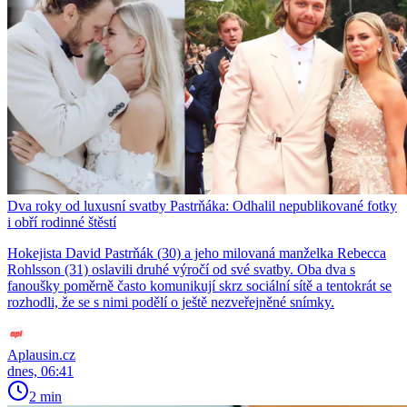
Dva roky od luxusní svatby Pastrňáka: Odhalil nepublikované fotky
i obří rodinné štěstí
Hokejista David Pastrňák (30) a jeho milovaná manželka Rebecca
Rohlsson (31) oslavili druhé výročí od své svatby. Oba dva s
fanoušky poměrně často komunikují skrz sociální sítě a tentokrát se
rozhodli, že se s nimi podělí o ještě nezveřejněné snímky.
Aplausin.cz
dnes, 06:41
2 min