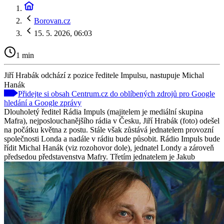
Borovan.cz
15. 5. 2026, 06:03
1 min
Jiří Hrabák odchází z pozice ředitele Impulsu, nastupuje Michal
Hanák
Přidejte si obsah Centrum.cz do oblíbených zdrojů pro Google
hledání a Google zprávy
Dlouholetý ředitel Rádia Impuls (majitelem je mediální skupina
Mafra), nejposlouchanějšího rádia v Česku, Jiří Hrabák (foto) odešel
na počátku května z postu. Stále však zůstává jednatelem provozní
společnosti Londa a nadále v rádiu bude působit. Rádio Impuls bude
řídit Michal Hanák (viz rozohovor dole), jednatel Londy a zároveň
předsedou představenstva Mafry. Třetím jednatelem je Jakub