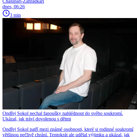
Chalupáři-Zahrádkáři
dnes, 06:26
3 min
Ondřej Sokol nechal fanoušky nahlédnout do svého soukromí.
Ukázal, jak tráví dovolenou s dětmi
Ondřej Sokol patří mezi známé osobnosti, které si rodinné soukromí
většinou pečlivě chrání. Tentokrát ale udělal výjimku a ukázal, jak