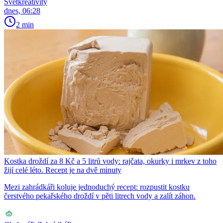
Světkreativity
dnes, 06:28
2 min
Kostka droždí za 8 Kč a 5 litrů vody: rajčata, okurky i mrkev z toho
žijí celé léto. Recept je na dvě minuty
Mezi zahrádkáři koluje jednoduchý recept: rozpustit kostku
čerstvého pekařského droždí v pěti litrech vody a zalít záhon.