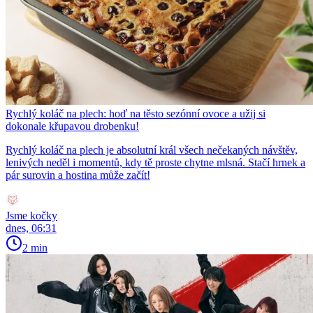
Rychlý koláč na plech: hoď na těsto sezónní ovoce a užij si
dokonale křupavou drobenku!
Rychlý koláč na plech je absolutní král všech nečekaných návštěv,
lenivých neděl i momentů, kdy tě proste chytne mlsná. Stačí hrnek a
pár surovin a hostina může začít!
Jsme kočky
dnes, 06:31
2 min