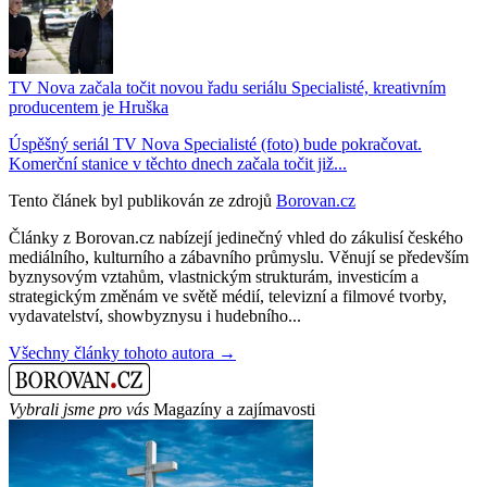
TV Nova začala točit novou řadu seriálu Specialisté, kreativním
producentem je Hruška
Úspěšný seriál TV Nova Specialisté (foto) bude pokračovat.
Komerční stanice v těchto dnech začala točit již...
Tento článek byl publikován ze zdrojů
Borovan.cz
Články z Borovan.cz nabízejí jedinečný vhled do zákulisí českého
mediálního, kulturního a zábavního průmyslu. Věnují se především
byznysovým vztahům, vlastnickým strukturám, investicím a
strategickým změnám ve světě médií, televizní a filmové tvorby,
vydavatelství, showbyznysu i hudebního...
Všechny články tohoto autora →
Vybrali jsme pro vás
Magazíny a zajímavosti