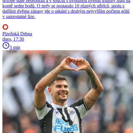
sezoně stále neprohráli a v součtu s úvodními dvěma triumfy mají na
kontě sedm bodů. O trefy se postaralo 10 různých střelců, spolu s
dalšími dvěma zápasy jde o utkání s druhým nejvyšším počtem gólů
v samostatné lize.
Plzeňská Drbna
dnes, 17:30
3 min