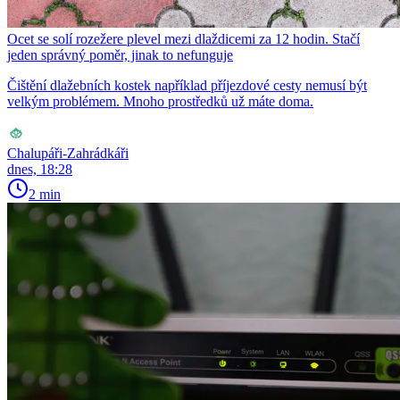
Ocet se solí rozežere plevel mezi dlaždicemi za 12 hodin. Stačí
jeden správný poměr, jinak to nefunguje
Čištění dlažebních kostek například příjezdové cesty nemusí být
velkým problémem. Mnoho prostředků už máte doma.
Chalupáři-Zahrádkáři
dnes, 18:28
2 min