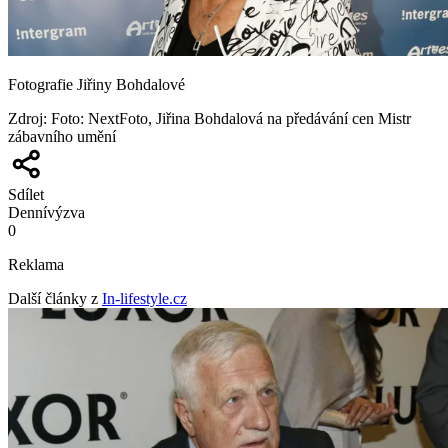
Fotografie Jiřiny Bohdalové
Zdroj
:
Foto: NextFoto, Jiřina Bohdalová na předávání cen Mistr
zábavního umění
Sdílet
Denní
výzva
0
Reklama
Další články z
In-lifestyle.cz