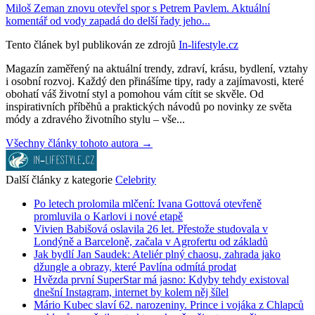
Miloš Zeman znovu otevřel spor s Petrem Pavlem. Aktuální
komentář od vody zapadá do delší řady jeho...
Tento článek byl publikován ze zdrojů
In-lifestyle.cz
Magazín zaměřený na aktuální trendy, zdraví, krásu, bydlení, vztahy
i osobní rozvoj. Každý den přinášíme tipy, rady a zajímavosti, které
obohatí váš životní styl a pomohou vám cítit se skvěle. Od
inspirativních příběhů a praktických návodů po novinky ze světa
módy a zdravého životního stylu – vše...
Všechny články tohoto autora →
Další články z kategorie
Celebrity
Po letech prolomila mlčení: Ivana Gottová otevřeně
promluvila o Karlovi i nové etapě
Vivien Babišová oslavila 26 let. Přestože studovala v
Londýně a Barceloně, začala v Agrofertu od základů
Jak bydlí Jan Saudek: Ateliér plný chaosu, zahrada jako
džungle a obrazy, které Pavlína odmítá prodat
Hvězda první SuperStar má jasno: Kdyby tehdy existoval
dnešní Instagram, internet by kolem něj šílel
Mário Kubec slaví 62. narozeniny. Prince i vojáka z Chlapců