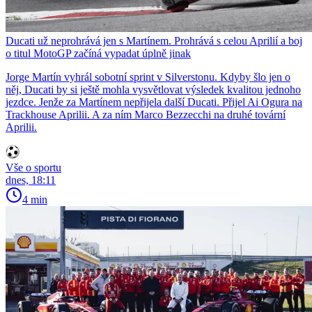
Ducati už neprohrává jen s Martínem. Prohrává s celou Aprilií a boj
o titul MotoGP začíná vypadat úplně jinak
Jorge Martín vyhrál sobotní sprint v Silverstonu. Kdyby šlo jen o
něj, Ducati by si ještě mohla vysvětlovat výsledek kvalitou jednoho
jezdce. Jenže za Martínem nepřijela další Ducati. Přijel Ai Ogura na
Trackhouse Aprilii. A za ním Marco Bezzecchi na druhé tovární
Aprilii.
Vše o sportu
dnes, 18:11
4 min