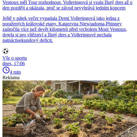
Ventoux měl Tour rozhodnout. Volleringová si vzala žlutý dres až o
den později a ukázala, proč se závod nevyhrává jedním kopcem
Ještě v pátek večer vypadala Demi Volleringová jako jedna z
poražených královské etapy. Katarzyna Niewiadoma-Phinney
zaútočila více než devět kilometrů před vrcholem Mont Ventoux,
dojela si pro vítězství a žlutý dres a Volleringové nechala
patnáctisekundový deficit.
Vše o sportu
dnes, 17:06
4 min
Reklama