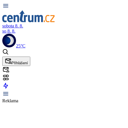
sobota 8. 8.
so 8. 8.
25°C
Přihlášení
Reklama