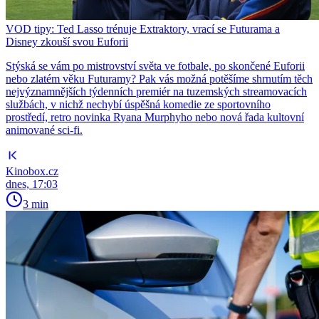
VOD tipy: Ted Lasso trénuje Extraktory, vrací se Futurama a
Disney zkouší svou Euforii
Stýská se vám po mistrovství světa ve fotbale, po skončené Euforii
nebo zlatém věku Futuramy? Pak vás možná potěšíme shrnutím těch
nejvýznamnějších týdenních premiér na tuzemských streamovacích
službách, v nichž nechybí úspěšná komedie ze sportovního
prostředí, retro novinka Ryana Murphyho nebo nová řada kultovní
animované sci-fi.
Kinobox.cz
dnes, 17:03
3 min