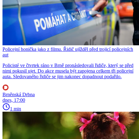
Policejní honička jako z filmu. Řidič ujížděl před trojicí policejních
aut
Policisté ve čtvrtek ráno v Brně pronásledovali řidiče, který se před
nimi pokusil ujet. Do akce musela být zapojena celkem tři policejní
auta. Sledovaného řidiče se jim nakonec dopadnout podařilo.
Brněnská Drbna
dnes, 17:00
1 min