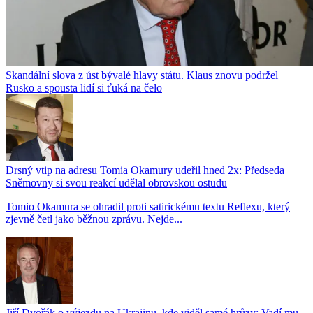
Skandální slova z úst bývalé hlavy státu. Klaus znovu podržel
Rusko a spousta lidí si ťuká na čelo
Drsný vtip na adresu Tomia Okamury udeřil hned 2x: Předseda
Sněmovny si svou reakcí udělal obrovskou ostudu
Tomio Okamura se ohradil proti satirickému textu Reflexu, který
zjevně četl jako běžnou zprávu. Nejde...
Jiří Dvořák o výjezdu na Ukrajinu, kde viděl samé hrůzy: Vadí mu,