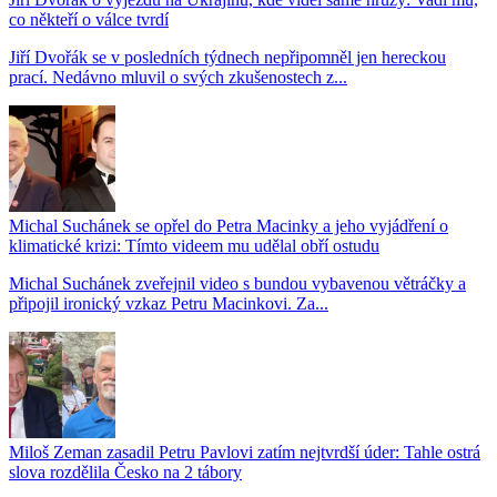
co někteří o válce tvrdí
Jiří Dvořák se v posledních týdnech nepřipomněl jen hereckou
prací. Nedávno mluvil o svých zkušenostech z...
Michal Suchánek se opřel do Petra Macinky a jeho vyjádření o
klimatické krizi: Tímto videem mu udělal obří ostudu
Michal Suchánek zveřejnil video s bundou vybavenou větráčky a
připojil ironický vzkaz Petru Macinkovi. Za...
Miloš Zeman zasadil Petru Pavlovi zatím nejtvrdší úder: Tahle ostrá
slova rozdělila Česko na 2 tábory