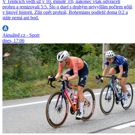
V Teplicích vedli už v 10. minutě 3:0, nakonec však odvraceli
prohru a remizovali 5:5. Šlo o duel s druhým nejvyšším počtem gólů
v ligové historii. Zlín opět prohrál, Bohemians podlehl doma 0:2 a
stále nemá ani bod.
Aktuálně.cz - Sport
dnes, 17:06