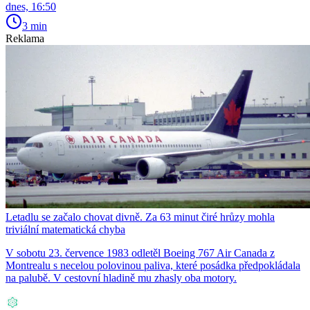
dnes, 16:50
3 min
Reklama
Letadlu se začalo chovat divně. Za 63 minut čiré hrůzy mohla
triviální matematická chyba
V sobotu 23. července 1983 odletěl Boeing 767 Air Canada z
Montrealu s necelou polovinou paliva, které posádka předpokládala
na palubě. V cestovní hladině mu zhasly oba motory.