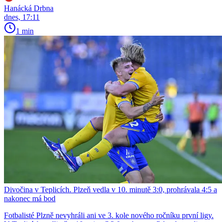
Hanácká Drbna
dnes, 17:11
1 min
Divočina v Teplicích. Plzeň vedla v 10. minutě 3:0, prohrávala 4:5 a
nakonec má bod
Fotbalisté Plzně nevyhráli ani ve 3. kole nového ročníku první ligy.