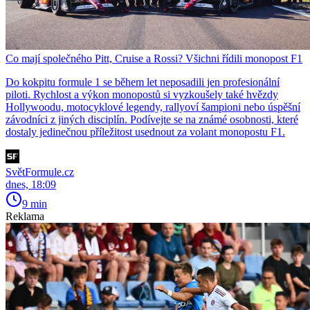
Co mají společného Pitt, Cruise a Rossi? Všichni řídili monopost F1
Do kokpitu formule 1 se během let neposadili jen profesionální
piloti. Rychlost a výkon monopostů si vyzkoušely také hvězdy
Hollywoodu, motocyklové legendy, rallyoví šampioni nebo úspěšní
závodníci z jiných disciplín. Podívejte se na známé osobnosti, které
dostaly jedinečnou příležitost usednout za volant monopostu F1.
SvětFormule.cz
dnes, 18:09
9 min
Reklama