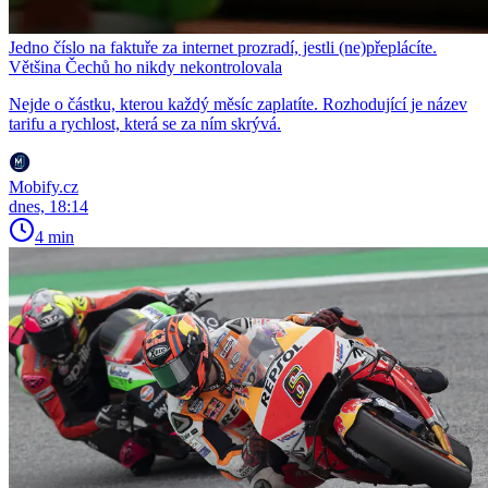
Jedno číslo na faktuře za internet prozradí, jestli (ne)přeplácíte.
Většina Čechů ho nikdy nekontrolovala
Nejde o částku, kterou každý měsíc zaplatíte. Rozhodující je název
tarifu a rychlost, která se za ním skrývá.
Mobify.cz
dnes, 18:14
4 min