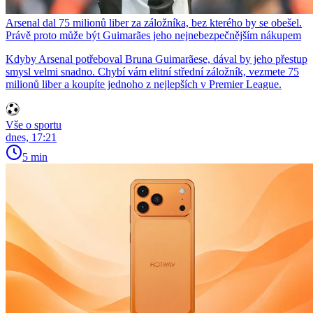
Arsenal dal 75 milionů liber za záložníka, bez kterého by se obešel.
Právě proto může být Guimarães jeho nejnebezpečnějším nákupem
Kdyby Arsenal potřeboval Bruna Guimarãese, dával by jeho přestup
smysl velmi snadno. Chybí vám elitní střední záložník, vezmete 75
milionů liber a koupíte jednoho z nejlepších v Premier League.
Vše o sportu
dnes, 17:21
5 min