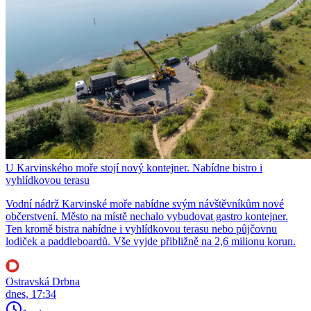
U Karvinského moře stojí nový kontejner. Nabídne bistro i
vyhlídkovou terasu
Vodní nádrž Karvinské moře nabídne svým návštěvníkům nové
občerstvení. Město na místě nechalo vybudovat gastro kontejner.
Ten kromě bistra nabídne i vyhlídkovou terasu nebo půjčovnu
lodiček a paddleboardů. Vše vyjde přibližně na 2,6 milionu korun.
Ostravská Drbna
dnes, 17:34