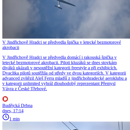
V Jindřichově Hradci se předvedla špička v letecké bezmotorové
akrobacii
V Jindřichově Hradci se předvedla domácí i rakouská špička v
letecké bezmotorové akrobacii. Piloti kluzáků se dnes stovkám
diváků ukázali v nesoutěžní kategorii freestyle a při exhibicích.
Dvacítka pilotů soutěžila od středy ve dvou kategoriích. V kategorii
advanced zvítězil Aleš Ferra mladší z jindřichohradecké aeroklubu a
v kategorii unlimited vyhrál dlouhodobý reprezentant Přemysl
Vávra z České Třebové.
Budějcká Drbna
dnes, 17:14
1 min