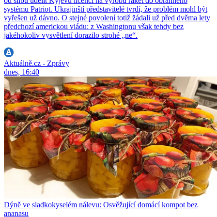
od slibu udělit Kyjevu licenci na výrobu raket do obranného
systému Patriot. Ukrajinští představitelé tvrdí, že problém mohl být
vyřešen už dávno. O stejné povolení totiž žádali už před dvěma lety
předchozí americkou vládu: z Washingtonu však tehdy bez
jakéhokoliv vysvětlení dorazilo strohé „ne“.
Aktuálně.cz - Zprávy
dnes, 16:40
Dýně ve sladkokyselém nálevu: Osvěžující domácí kompot bez
ananasu