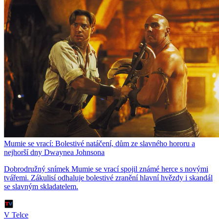
Mumie se vrací: Bolestivé natáčení, dům ze slavného hororu a
nejhorší dny Dwaynea Johnsona
Dobrodružný snímek Mumie se vrací spojil známé herce s novými
tvářemi. Zákulisí odhaluje bolestivé zranění hlavní hvězdy i skandál
se slavným skladatelem.
V Telce