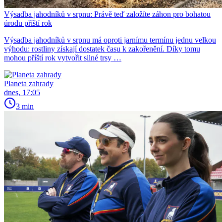
Výsadba jahodníků v srpnu: Právě teď založíte záhon pro bohatou
úrodu příští rok
Výsadba jahodníků v srpnu má oproti jarnímu termínu jednu velkou
výhodu: rostliny získají dostatek času k zakořenění. Díky tomu
mohou příští rok vytvořit silné trsy …
Planeta zahrady
dnes, 17:05
3 min