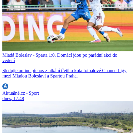
Mladá Boleslav - Sparta 1:0. Domácí jdou po parádní akci do
vedení
Sledujte online přenos z utkání třetího kola fotbalové Chance Ligy
mezi Mladou Boleslaví a Spartou Praha.
Aktuálně.cz - Sport
dnes, 17:48