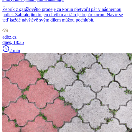
Žebřík z garážového prodeje za korun přetvořil pár v nádhernou
polici. Zabralo jim to jen chvilku a stálo je to pár korun. Navíc se
teď každé návštěvě svým dílem můžou pochlubit.
adbz.cz
dnes, 18:35
2 min