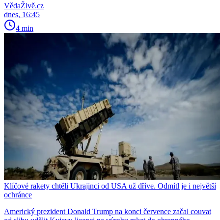
VědaŽivě.cz
dnes, 16:45
4 min
Klíčové rakety chtěli Ukrajinci od USA už dříve. Odmítl je i největší
ochránce
Americký prezident Donald Trump na konci července začal couvat