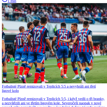
1 min
Fotbalisté Plzně remizovali v Teplicích 5:5 a nevyhráli ani třetí
ligové kolo
Fotbalisté Plzně remizovali v Teplicích 5:5, i když vedli o tři branky,
a nezvítězili ani ve třetím ligovém kole. Severočeši naopak v nové