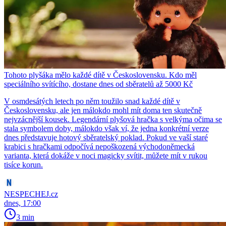
Tohoto plyšáka mělo každé dítě v Československu. Kdo měl
speciálního svítícího, dostane dnes od sběratelů až 5000 Kč
V osmdesátých letech po něm toužilo snad každé dítě v
Československu, ale jen málokdo mohl mít doma ten skutečně
nejvzácnější kousek. Legendární plyšová hračka s velkýma očima se
stala symbolem doby, málokdo však ví, že jedna konkrétní verze
dnes představuje hotový sběratelský poklad. Pokud ve vaší staré
krabici s hračkami odpočívá nepoškozená východoněmecká
varianta, která dokáže v noci magicky svítit, můžete mít v rukou
tisíce korun.
NESPECHEJ.cz
dnes, 17:00
3 min