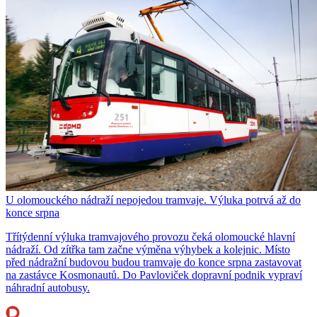
U olomouckého nádraží nepojedou tramvaje. Výluka potrvá až do
konce srpna
Třítýdenní výluka tramvajového provozu čeká olomoucké hlavní
nádraží. Od zítřka tam začne výměna výhybek a kolejnic. Místo
před nádražní budovou budou tramvaje do konce srpna zastavovat
na zastávce Kosmonautů. Do Pavloviček dopravní podnik vypraví
náhradní autobusy.