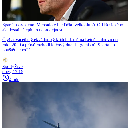
Sparťanský klenot Mercado v hledáčku velkoklubů. Od Rosického
ale dostal nálepku o neprodejnosti
Čtyřiadvacetiletý ekvádorský křídelník má na Letné smlouvu do
roku 2029 a právě rozhodl klíčový duel Ligy mistrů. Sparta ho
pouštět nehodlá.
SportyŽivě
dnes, 17:16
4 min