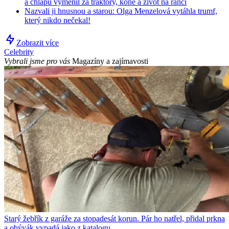
a chlapů vyměnil za traktory, koně a život na ranči
Nazvali ji hnusnou a starou: Olga Menzelová vytáhla trumf,
který nikdo nečekal!
Zobrazit více
Celebrity
Vybrali jsme pro vás
Magazíny a zajímavosti
Starý žebřík z garáže za stopadesát korun. Pár ho natřel, přidal prkna
a obývák vypadá jako z katalogu