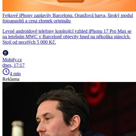
Fejkové iPhony zaplavily Barcelonu. Oranžová barva, široký modul
fotoaparátů a cena zlomek originálu
Levné androidové telefony kopírující vzhled iPhonu 17 Pro Max se
na letošním MWC v Barceloně objevily hned na několika stáncích.
Stojí od necelých 5 000 Kč.
Mobify.cz
dnes, 17:17
4 min
Reklama