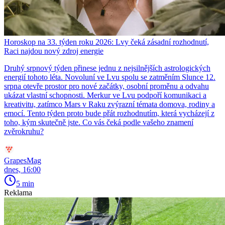
Horoskop na 33. týden roku 2026: Lvy čeká zásadní rozhodnutí,
Raci najdou nový zdroj energie
Druhý srpnový týden přinese jednu z nejsilnějších astrologických
energií tohoto léta. Novoluní ve Lvu spolu se zatměním Slunce 12.
srpna otevře prostor pro nové začátky, osobní proměnu a odvahu
ukázat vlastní schopnosti. Merkur ve Lvu podpoří komunikaci a
kreativitu, zatímco Mars v Raku zvýrazní témata domova, rodiny a
emocí. Tento týden proto bude přát rozhodnutím, která vycházejí z
toho, kým skutečně jste. Co vás čeká podle vašeho znamení
zvěrokruhu?
GrapesMag
dnes, 16:00
5 min
Reklama