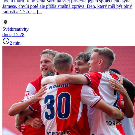
noční můru. Jeho žena Sarri na svět přivedla jejich společného syna
Jamese, chvíli poté ale přišla strašná zpráva. Den, který měl být plný
radosti a štěstí, [...]...
Světkreativity
dnes, 15:28
2 min