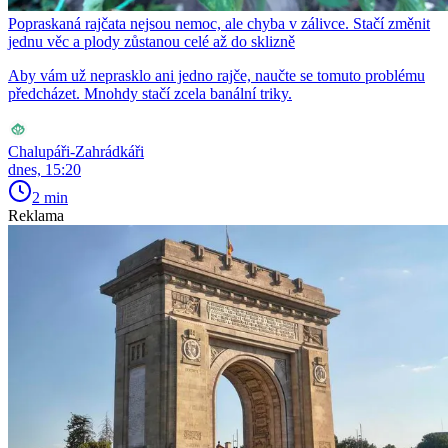
Popraskaná rajčata nejsou nemoc, ale chyba v zálivce. Stačí změnit
jednu věc a plody zůstanou celé až do sklizně
Aby vám už neprasklo ani jedno rajče, naučte se tomuto problému
předcházet. Mnohdy stačí zcela banální triky.
Chalupáři-Zahrádkáři
dnes, 15:20
2 min
Reklama