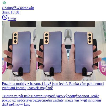
Chalupáři-Zahrádkáři
dnes, 15:38
5 min
Pozor na mobily z bazaru, i když jsou levné. Banka vám pak nemusí
vrátit ani korunu, hackeři mají žně
Telefon za pár tisíc z bazaru vypadá jako výhodný obchod. Jenže
pokud už nedostává bezpečnostní záplaty, může vás vyjít mnohem
dráž než nový kus.