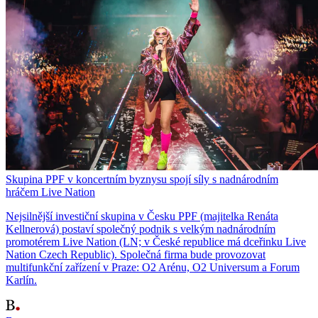
Skupina PPF v koncertním byznysu spojí síly s nadnárodním
hráčem Live Nation
Nejsilnější investiční skupina v Česku PPF (majitelka Renáta
Kellnerová) postaví společný podnik s velkým nadnárodním
promotérem Live Nation (LN; v České republice má dceřinku Live
Nation Czech Republic). Společná firma bude provozovat
multifunkční zařízení v Praze: O2 Arénu, O2 Universum a Forum
Karlín.