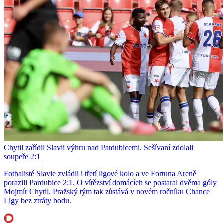
Chytil zařídil Slavii výhru nad Pardubicemi. Sešívaní zdolali
soupeře 2:1
Fotbalisté Slavie zvládli i třetí ligové kolo a ve Fortuna Areně
porazili Pardubice 2:1. O vítězství domácích se postaral dvěma góly
Mojmír Chytil. Pražský tým tak zůstává v novém ročníku Chance
Ligy bez ztráty bodu.