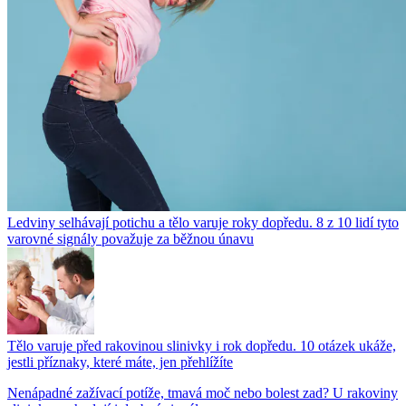
Ledviny selhávají potichu a tělo varuje roky dopředu. 8 z 10 lidí tyto
varovné signály považuje za běžnou únavu
Tělo varuje před rakovinou slinivky i rok dopředu. 10 otázek ukáže,
jestli příznaky, které máte, jen přehlížíte
Nenápadné zažívací potíže, tmavá moč nebo bolest zad? U rakoviny