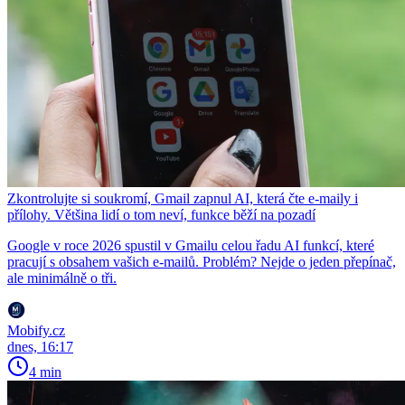
Zkontrolujte si soukromí, Gmail zapnul AI, která čte e-maily i
přílohy. Většina lidí o tom neví, funkce běží na pozadí
Google v roce 2026 spustil v Gmailu celou řadu AI funkcí, které
pracují s obsahem vašich e-mailů. Problém? Nejde o jeden přepínač,
ale minimálně o tři.
Mobify.cz
dnes, 16:17
4 min