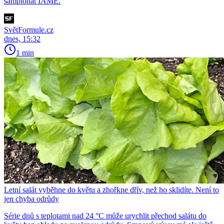
šampionát IAME.
SvětFormule.cz
dnes, 15:32
1 min
Letní salát vyběhne do květu a zhořkne dřív, než ho sklidíte. Není to
jen chyba odrůdy
Série dnů s teplotami nad 24 °C může urychlit přechod salátu do