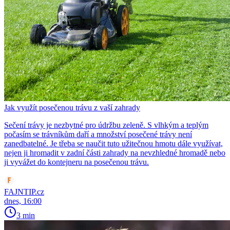
Jak využít posečenou trávu z vaší zahrady
Sečení trávy je nezbytné pro údržbu zeleně. S vlhkým a teplým
počasím se trávníkům daří a množství posečené trávy není
zanedbatelné. Je třeba se naučit tuto užitečnou hmotu dále využívat,
nejen ji hromadit v zadní části zahrady na nevzhledné hromadě nebo
ji vyvážet do kontejneru na posečenou trávu.
FAJNTIP.cz
dnes, 16:00
3 min