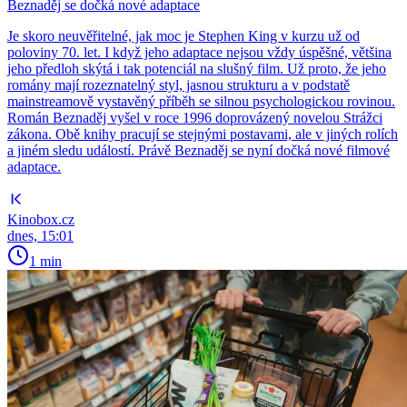
Beznaděj se dočká nové adaptace
Je skoro neuvěřitelné, jak moc je Stephen King v kurzu už od
poloviny 70. let. I když jeho adaptace nejsou vždy úspěšné, většina
jeho předloh skýtá i tak potenciál na slušný film. Už proto, že jeho
romány mají rozeznatelný styl, jasnou strukturu a v podstatě
mainstreamově vystavěný příběh se silnou psychologickou rovinou.
Román Beznaděj vyšel v roce 1996 doprovázený novelou Strážci
zákona. Obě knihy pracují se stejnými postavami, ale v jiných rolích
a jiném sledu událostí. Právě Beznaděj se nyní dočká nové filmové
adaptace.
Kinobox.cz
dnes, 15:01
1 min