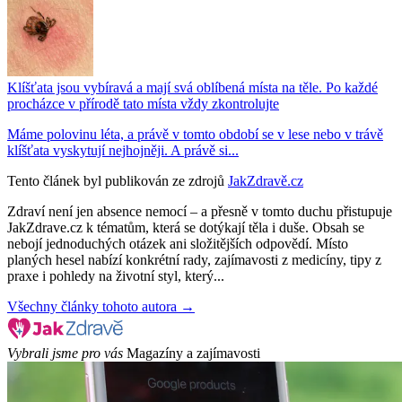
Klíšťata jsou vybíravá a mají svá oblíbená místa na těle. Po každé
procházce v přírodě tato místa vždy zkontrolujte
Máme polovinu léta, a právě v tomto období se v lese nebo v trávě
klíšťata vyskytují nejhojněji. A právě si...
Tento článek byl publikován ze zdrojů
JakZdravě.cz
Zdraví není jen absence nemocí – a přesně v tomto duchu přistupuje
JakZdrave.cz k tématům, která se dotýkají těla i duše. Obsah se
nebojí jednoduchých otázek ani složitějších odpovědí. Místo
planých hesel nabízí konkrétní rady, zajímavosti z medicíny, tipy z
praxe i pohledy na životní styl, který...
Všechny články tohoto autora →
Vybrali jsme pro vás
Magazíny a zajímavosti