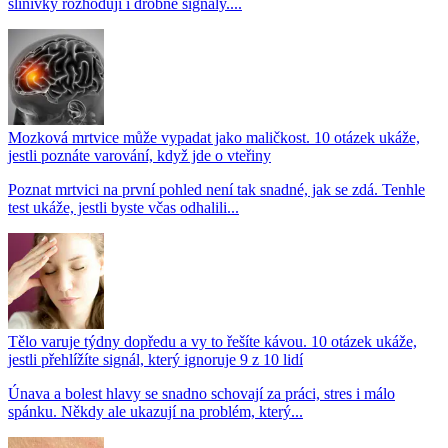
slinivky rozhodují i drobné signály....
Mozková mrtvice může vypadat jako maličkost. 10 otázek ukáže,
jestli poznáte varování, když jde o vteřiny
Poznat mrtvici na první pohled není tak snadné, jak se zdá. Tenhle
test ukáže, jestli byste včas odhalili...
Tělo varuje týdny dopředu a vy to řešíte kávou. 10 otázek ukáže,
jestli přehlížíte signál, který ignoruje 9 z 10 lidí
Únava a bolest hlavy se snadno schovají za práci, stres i málo
spánku. Někdy ale ukazují na problém, který...