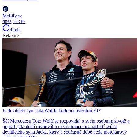
Mobify.cz
dnes, 15:36
4 min
Reklama
Je devítiletý syn Tota Wolffa budoucí hvězdou F1?
Šéf Mercedesu Toto Wolff se rozpovídal o svém osobním životě a
popsal, jak hledá rovnováhu mezi ambicemi a radostí svého
devítiletého syna Jacka, který v současné době vede motokárový