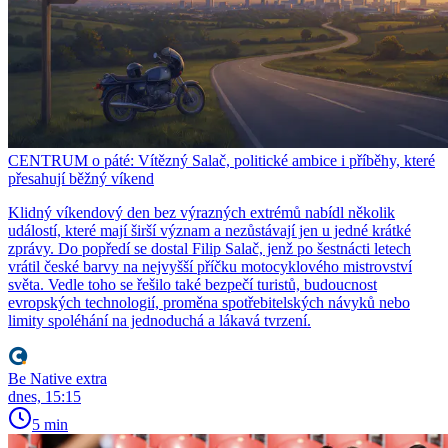
CENTRUM o páté: Vítězný Salač, politické ambice i příběhy, které
přesahují běžný víkend
Klidný víkendový den bez výrazných extrémů nabídl několik
událostí, které mají širší význam a nezůstávají jen u jedné krátké
zprávy. Do popředí se dostal Filip Salač, jenž po šestnácti letech
vrátil české barvy na nejvyšší příčku motocyklového mistrovství
světa. Vedle toho se řešilo také bezpečí turistů, budoucnost
evropských technologií, proměna spotřebitelských návyků nebo
limity spoléhání na jednoduchá a lákavá tvrzení.
Be Native extra
dnes, 15:15
5 min