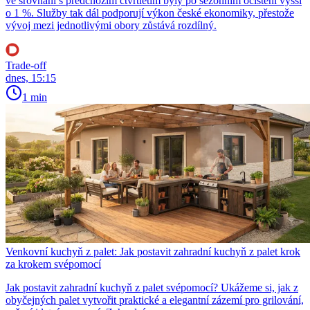
ve srovnání s předchozím čtvrtletím byly po sezonním očištění vyšší
o 1 %. Služby tak dál podporují výkon české ekonomiky, přestože
vývoj mezi jednotlivými obory zůstává rozdílný.
Trade-off
dnes, 15:15
1 min
Venkovní kuchyň z palet: Jak postavit zahradní kuchyň z palet krok
za krokem svépomocí
Jak postavit zahradní kuchyň z palet svépomocí? Ukážeme si, jak z
obyčejných palet vytvořit praktické a elegantní zázemí pro grilování,