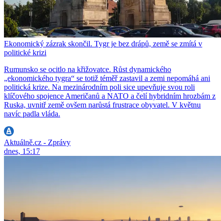
Ekonomický zázrak skončil. Tygr je bez drápů, země se zmítá v
politické krizi
Rumunsko se ocitlo na křižovatce. Růst dynamického
„ekonomického tygra“ se totiž téměř zastavil a zemi nepomáhá ani
politická krize. Na mezinárodním poli sice upevňuje svou roli
klíčového spojence Američanů a NATO a čelí hybridním hrozbám z
Ruska, uvnitř země ovšem narůstá frustrace obyvatel. V květnu
navíc padla vláda.
Aktuálně.cz - Zprávy
dnes, 15:17