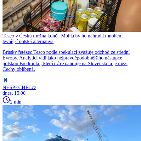
Tesco v Česku možná končí. Mohla by ho nahradit mnohem
levnější polská alternativa
Britský řetězec Tesco podle spekulací zvažuje odchod ze střední
Evropy. Analytici vidí jako nejpravděpodobnějšího nástupce
polskou Biedronku, která už expanduje na Slovensku a je mezi
Čechy oblíbená.
NESPECHEJ.cz
dnes, 15:00
2 min