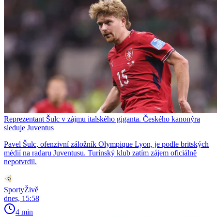
Reprezentant Šulc v zájmu italského giganta. Českého kanonýra
sleduje Juventus
Pavel Šulc, ofenzivní záložník Olympique Lyon, je podle britských
médií na radaru Juventusu. Turínský klub zatím zájem oficiálně
nepotvrdil.
SportyŽivě
dnes, 15:58
4 min