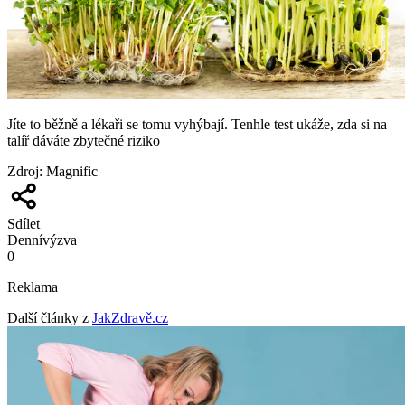
Jíte to běžně a lékaři se tomu vyhýbají. Tenhle test ukáže, zda si na
talíř dáváte zbytečné riziko
Zdroj
:
Magnific
Sdílet
Denní
výzva
0
Reklama
Další články z
JakZdravě.cz