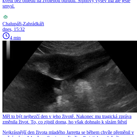
květu bez ohledu na zvolenou odrůdu. Srpnový výsev má ale ještě
smysl.
Chalupáři-Zahrádkáři
dnes, 15:32
4 min
Měl to být nejhezčí den v jeho životě. Nakonec mu tragická zpráva
změnila život. To, co zjistil doma, ho však dohnalo k slzám štěstí
Nejkrásnější den života mladého Jarretta se během chvíle přeměnil v