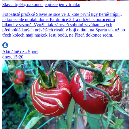
Slavia trpěla, nakonec je přece jen v trháku
Fotbalisté pražské Slavie se sice ve 3. kole první ligy herně trápili,
nakonec ale udolali doma Pardubice 2:1 a udrželi stoprocentní
bilanci v sezoně. Využili tak zároveň sobotní zaváhání svých
předpokládaných největších rivalů v boji o titul, na Spartu tak už po
třech kolech mají náskok šesti bodů, na Plzeň dokonce sedm.
Aktuálně.cz - Sport
dnes, 15:20