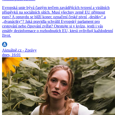
Evropská unie bývá častým terčem zavádějících tvrzení a virálních
příspěvků na sociálních sítích. Musí všechny země EU přijmout
euro? A opravdu se blíží konec označení české pivní „desítky“ a
„dvanáctky“? Jaká pravidla schválil Evropský parlament pro
cestování nebo čipování zvířat? Otestujte si v kvízu, jestli i vás
zmátly dezinformace o rozhodnutích EU, která ovlivňují každodenní
život.
Aktuálně.cz - Zprávy
dnes, 16:01