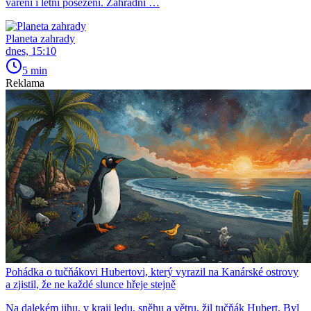
vaření i letní posezení. Zahradní …
Planeta zahrady
dnes, 15:10
5 min
Reklama
Pohádka o tučňákovi Hubertovi, který vyrazil na Kanárské ostrovy
a zjistil, že ne každé slunce hřeje stejně
Na dalekém jihu, v kraji ledu, sněhu a větru, žil tučňák Hubert. Byl