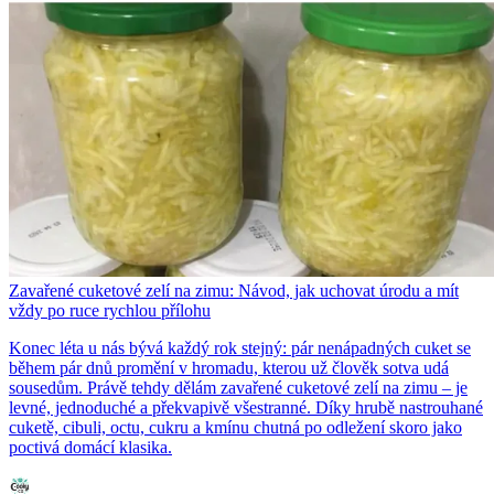
Zavařené cuketové zelí na zimu: Návod, jak uchovat úrodu a mít
vždy po ruce rychlou přílohu
Konec léta u nás bývá každý rok stejný: pár nenápadných cuket se
během pár dnů promění v hromadu, kterou už člověk sotva udá
sousedům. Právě tehdy dělám zavařené cuketové zelí na zimu – je
levné, jednoduché a překvapivě všestranné. Díky hrubě nastrouhané
cuketě, cibuli, octu, cukru a kmínu chutná po odležení skoro jako
poctivá domácí klasika.