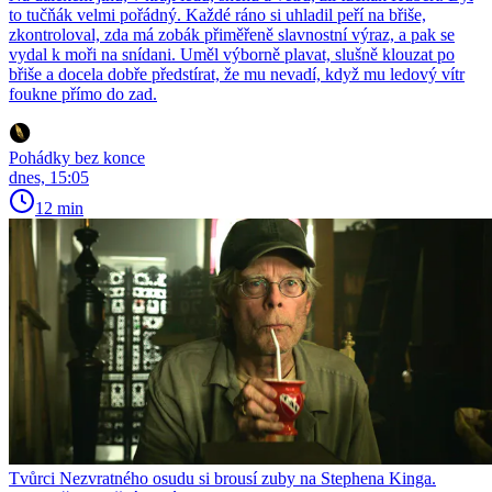
to tučňák velmi pořádný. Každé ráno si uhladil peří na břiše,
zkontroloval, zda má zobák přiměřeně slavnostní výraz, a pak se
vydal k moři na snídani. Uměl výborně plavat, slušně klouzat po
břiše a docela dobře předstírat, že mu nevadí, když mu ledový vítr
foukne přímo do zad.
Pohádky bez konce
dnes, 15:05
12 min
Tvůrci Nezvratného osudu si brousí zuby na Stephena Kinga.