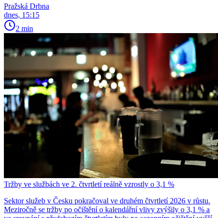
Pražská Drbna
dnes, 15:15
2 min
Tržby ve službách ve 2. čtvrtletí reálně vzrostly o 3,1 %
Sektor služeb v Česku pokračoval ve druhém čtvrtletí 2026 v růstu.
Meziročně se tržby po očištění o kalendářní vlivy zvýšily o 3,1 % a