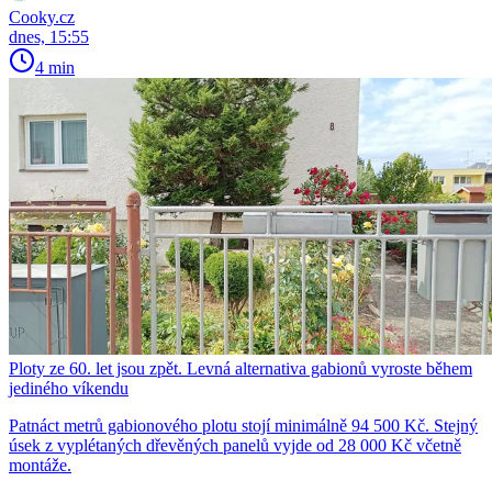
Cooky.cz
dnes, 15:55
4 min
Ploty ze 60. let jsou zpět. Levná alternativa gabionů vyroste během
jediného víkendu
Patnáct metrů gabionového plotu stojí minimálně 94 500 Kč. Stejný
úsek z vyplétaných dřevěných panelů vyjde od 28 000 Kč včetně
montáže.