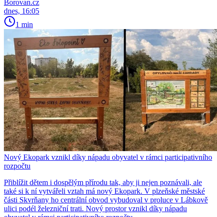
Borovan.cz
dnes, 16:05
1 min
Nový Ekopark vznikl díky nápadu obyvatel v rámci participativního
rozpočtu
Přiblížit dětem i dospělým přírodu tak, aby ji nejen poznávali, ale
také si k ní vytvářeli vztah má nový Ekopark. V plzeňské městské
části Skvrňany ho centrální obvod vybudoval v proluce v Lábkově
ulici podél železniční trati. Nový prostor vznikl díky nápadu