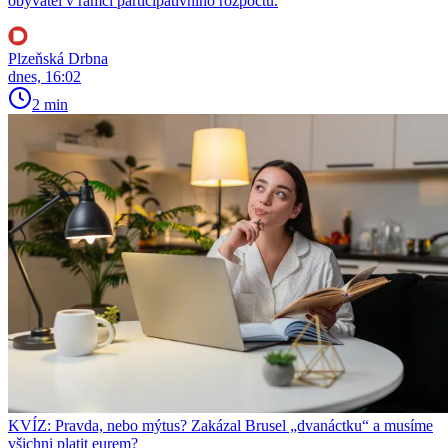
obyvatel v rámci participativního rozpočtu.
Plzeňská Drbna
dnes, 16:02
2 min
KVÍZ: Pravda, nebo mýtus? Zakázal Brusel „dvanáctku“ a musíme
všichni platit eurem?