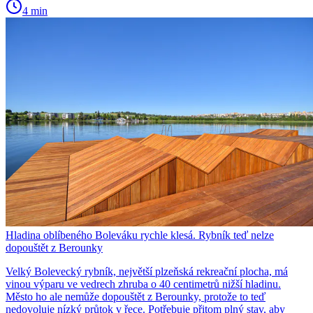
4 min
Hladina oblíbeného Boleváku rychle klesá. Rybník teď nelze
dopouštět z Berounky
Velký Bolevecký rybník, největší plzeňská rekreační plocha, má
vinou výparu ve vedrech zhruba o 40 centimetrů nižší hladinu.
Město ho ale nemůže dopouštět z Berounky, protože to teď
nedovoluje nízký průtok v řece. Potřebuje přitom plný stav, aby