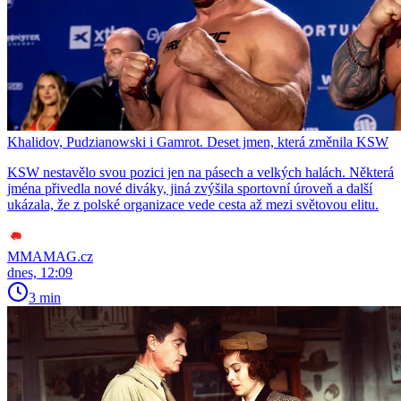
Khalidov, Pudzianowski i Gamrot. Deset jmen, která změnila KSW
KSW nestavělo svou pozici jen na pásech a velkých halách. Některá
jména přivedla nové diváky, jiná zvýšila sportovní úroveň a další
ukázala, že z polské organizace vede cesta až mezi světovou elitu.
MMAMAG.cz
dnes, 12:09
3 min