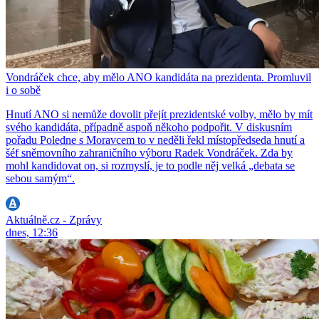
Vondráček chce, aby mělo ANO kandidáta na prezidenta. Promluvil
i o sobě
Hnutí ANO si nemůže dovolit přejít prezidentské volby, mělo by mít
svého kandidáta, případně aspoň někoho podpořit. V diskusním
pořadu Poledne s Moravcem to v neděli řekl místopředseda hnutí a
šéf sněmovního zahraničního výboru Radek Vondráček. Zda by
mohl kandidovat on, si rozmyslí, je to podle něj velká „debata se
sebou samým“.
Aktuálně.cz - Zprávy
dnes, 12:36