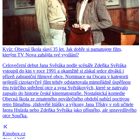
Kvíz: Obecná škola slaví 35 let. Jak dobře si pamatujete film,
kterým TV Nova zahájila své vysílání?
Celovečerní debut Jana Svěráka podle scénáře Zdeňka Svěráka
vstoupil do kin v roce 1991 a okamžitě si získal srdce diváků i
přízeň zahraniční filmové obce. Nominace na Oscara v kategorii
nejlepší cizojazyčný film tehdy odstartovala mimořádně úspěšnou
éru tvůrčího spřežení otce a syna Svěrákových, které se natrvalo
zapsalo do historie české kinematografie. Nostalgická komedie
Obecná škola ze zmateného poválečného období nabízí poctivou
retro filmařinu, zlidovělé hlášky a výkony Jana Třísky v roli učitele
Igora Hnízda nebo Zdeňka Svěráka jako přísného, ale spravedlivého
otce Součka.
Kinobox.cz