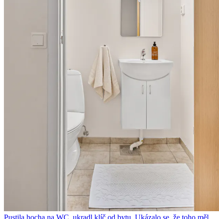
Pustila hocha na WC, ukradl klíč od bytu. Ukázalo se, že toho měl