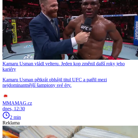
Kamaru Usman vládl velteru. Jeden kop změnil další roky jeho
kariéry
Kamaru Usman pětkrát obhájil titul UFC a patřil mezi
nejdominantnější šampiony své éry.
MMAMAG.cz
dnes, 12:30
2 min
Reklama