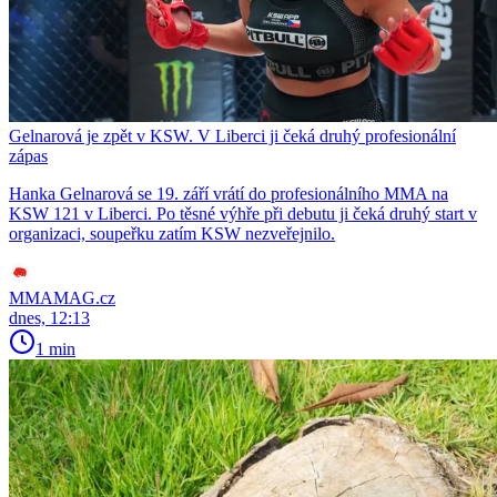
Gelnarová je zpět v KSW. V Liberci ji čeká druhý profesionální
zápas
Hanka Gelnarová se 19. září vrátí do profesionálního MMA na
KSW 121 v Liberci. Po těsné výhře při debutu ji čeká druhý start v
organizaci, soupeřku zatím KSW nezveřejnilo.
MMAMAG.cz
dnes, 12:13
1 min