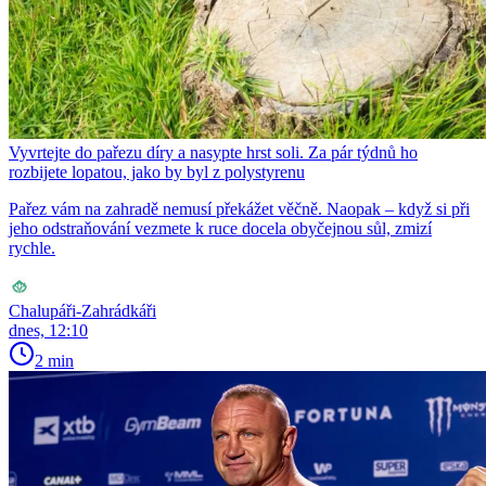
Vyvrtejte do pařezu díry a nasypte hrst soli. Za pár týdnů ho
rozbijete lopatou, jako by byl z polystyrenu
Pařez vám na zahradě nemusí překážet věčně. Naopak – když si při
jeho odstraňování vezmete k ruce docela obyčejnou sůl, zmizí
rychle.
Chalupáři-Zahrádkáři
dnes, 12:10
2 min