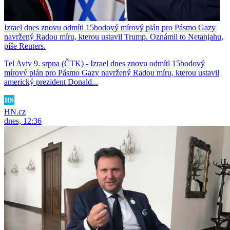
Izrael dnes znovu odmítl 15bodový mírový plán pro Pásmo Gazy
navržený Radou míru, kterou ustavil Trump. Oznámil to Netanjahu,
píše Reuters.
Tel Aviv 9. srpna (ČTK) - Izrael dnes znovu odmítl 15bodový
mírový plán pro Pásmo Gazy navržený Radou míru, kterou ustavil
americký prezident Donald...
HN.cz
dnes, 12:36