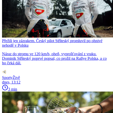
Přežili jen zázrakem. Český pilot Stříteský promluvil po ohnivé
nehodě v Polsku
Náraz do stromu ve 120 km/h, oheň, vyprošťování z vraku.
Dominik Stříteský poprvé popsal, co prožil na Rallye Polska, a co
ho čeká dál.
SportyŽivě
dnes, 13:12
3 min