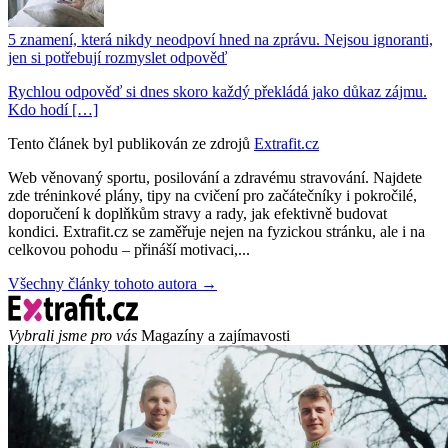
5 znamení, která nikdy neodpoví hned na zprávu. Nejsou ignoranti,
jen si potřebují rozmyslet odpověď
Rychlou odpověď si dnes skoro každý překládá jako důkaz zájmu.
Kdo hodí […]
Tento článek byl publikován ze zdrojů
Extrafit.cz
Web věnovaný sportu, posilování a zdravému stravování. Najdete
zde tréninkové plány, tipy na cvičení pro začátečníky i pokročilé,
doporučení k doplňkům stravy a rady, jak efektivně budovat
kondici. Extrafit.cz se zaměřuje nejen na fyzickou stránku, ale i na
celkovou pohodu – přináší motivaci,...
Všechny články tohoto autora →
Vybrali jsme pro vás
Magazíny a zajímavosti