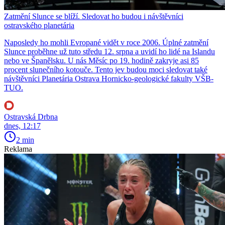
Zatmění Slunce se blíží. Sledovat ho budou i návštěvníci
ostravského planetária
Naposledy ho mohli Evropané vidět v roce 2006. Úplné zatmění
Slunce proběhne už tuto středu 12. srpna a uvidí ho lidé na Islandu
nebo ve Španělsku. U nás Měsíc po 19. hodině zakryje asi 85
procent slunečního kotouče. Tento jev budou moci sledovat také
návštěvníci Planetária Ostrava Hornicko-geologické fakulty VŠB-
TUO.
Ostravská Drbna
dnes, 12:17
2 min
Reklama