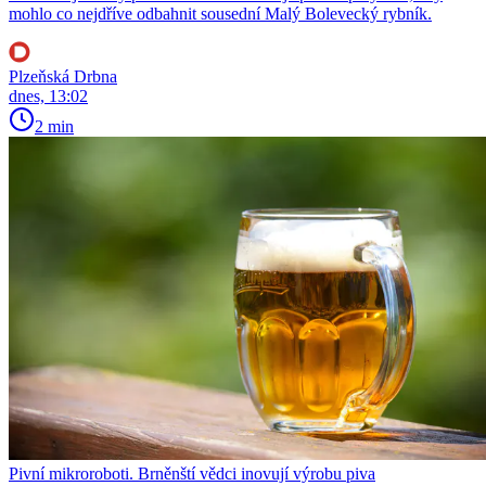
mohlo co nejdříve odbahnit sousední Malý Bolevecký rybník.
Plzeňská Drbna
dnes, 13:02
2 min
Pivní mikroroboti. Brněnští vědci inovují výrobu piva