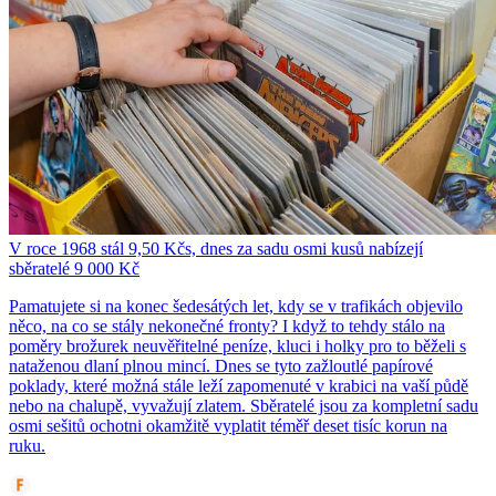
V roce 1968 stál 9,50 Kčs, dnes za sadu osmi kusů nabízejí
sběratelé 9 000 Kč
Pamatujete si na konec šedesátých let, kdy se v trafikách objevilo
něco, na co se stály nekonečné fronty? I když to tehdy stálo na
poměry brožurek neuvěřitelné peníze, kluci i holky pro to běželi s
nataženou dlaní plnou mincí. Dnes se tyto zažloutlé papírové
poklady, které možná stále leží zapomenuté v krabici na vaší půdě
nebo na chalupě, vyvažují zlatem. Sběratelé jsou za kompletní sadu
osmi sešitů ochotni okamžitě vyplatit téměř deset tisíc korun na
ruku.