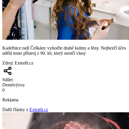
Kadeřnice radí Češkám: vyhoďte drahé kulmy a fény. Nejhezčí účes
udělá tento přístroj z 90. let, který neničí vlasy
Zdroj
:
Extrafit.cz
Sdílet
Denní
výzva
0
Reklama
Další články z
Extrafit.cz