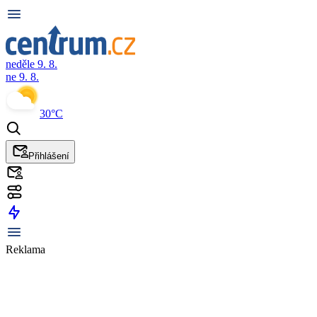
neděle 9. 8.
ne 9. 8.
30°C
Přihlášení
Reklama