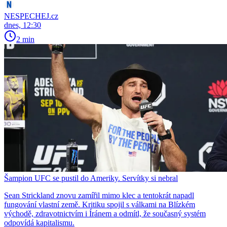
NESPECHEJ.cz
dnes, 12:30
2 min
Šampion UFC se pustil do Ameriky. Servítky si nebral
Sean Strickland znovu zamířil mimo klec a tentokrát napadl
fungování vlastní země. Kritiku spojil s válkami na Blízkém
východě, zdravotnictvím i Íránem a odmítl, že současný systém
odpovídá kapitalismu.