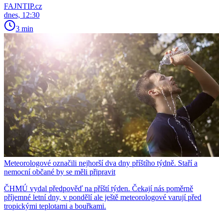
FAJNTIP.cz
dnes, 12:30
3 min
Meteorologové označili nejhorší dva dny příštího týdně. Staří a
nemocní občané by se měli připravit
ČHMÚ vydal předpověď na příští týden. Čekají nás poměrně
příjemné letní dny, v pondělí ale ještě meteorologové varují před
tropickými teplotami a bouřkami.