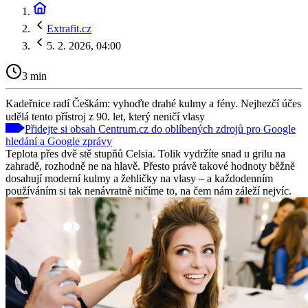
Extrafit.cz
5. 2. 2026, 04:00
3 min
Kadeřnice radí Češkám: vyhoďte drahé kulmy a fény. Nejhezčí účes
udělá tento přístroj z 90. let, který neničí vlasy
Přidejte si obsah Centrum.cz do oblíbených zdrojů pro Google
hledání a Google zprávy
Teplota přes dvě stě stupňů Celsia. Tolik vydržíte snad u grilu na
zahradě, rozhodně ne na hlavě. Přesto právě takové hodnoty běžně
dosahují moderní kulmy a žehličky na vlasy – a každodenním
používáním si tak nenávratně ničíme to, na čem nám záleží nejvíc.