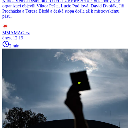
Karlos Vémola vstoupil do UFC už v roce 2010. Od té doby se v
organizaci objevili Viktor Pešta, Lucie Pudilová, David Dvořák, Jiří
Procházka a Tereza Bledá a česká stopa došla až k mistrovskému
pásu.
MMAMAG.cz
dnes, 12:19
2 min