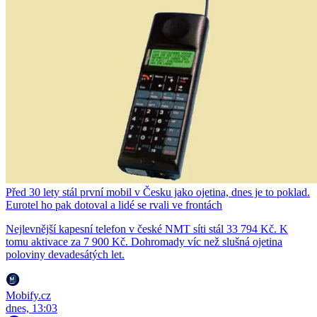
Před 30 lety stál první mobil v Česku jako ojetina, dnes je to poklad.
Eurotel ho pak dotoval a lidé se rvali ve frontách
Nejlevnější kapesní telefon v české NMT síti stál 33 794 Kč. K
tomu aktivace za 7 900 Kč. Dohromady víc než slušná ojetina
poloviny devadesátých let.
Mobify.cz
dnes, 13:03