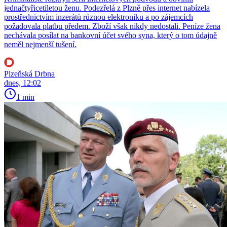
jednačtyřicetiletou ženu. Podezřelá z Plzně přes internet nabízela
prostřednictvím inzerátů různou elektroniku a po zájemcích
požadovala platbu předem. Zboží však nikdy nedostali. Peníze žena
nechávala posílat na bankovní účet svého syna, který o tom údajně
neměl nejmenší tušení.
Plzeňská Drbna
dnes, 12:02
1 min