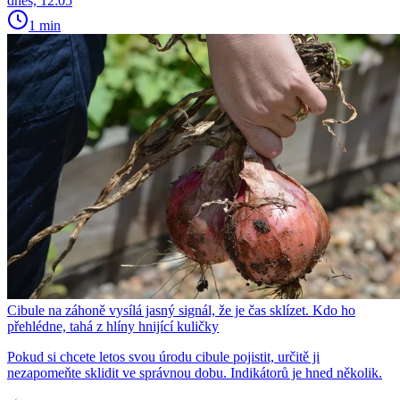
dnes, 12:05
1 min
Cibule na záhoně vysílá jasný signál, že je čas sklízet. Kdo ho
přehlédne, tahá z hlíny hnijící kuličky
Pokud si chcete letos svou úrodu cibule pojistit, určitě ji
nezapomeňte sklidit ve správnou dobu. Indikátorů je hned několik.