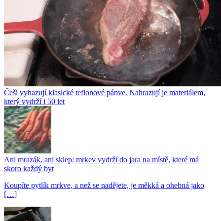
Češi vyhazují klasické teflonové pánve. Nahrazují je materiálem,
který vydrží i 50 let
Ani mrazák, ani sklep: mrkev vydrží do jara na místě, které má
skoro každý byt
Koupíte pytlík mrkve, a než se nadějete, je měkká a ohebná jako
[…]