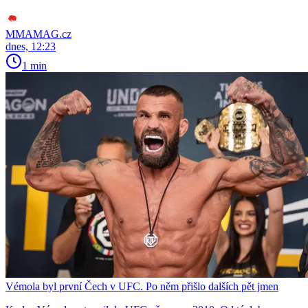
MMAMAG.cz
dnes, 12:23
1 min
Vémola byl první Čech v UFC. Po něm přišlo dalších pět jmen