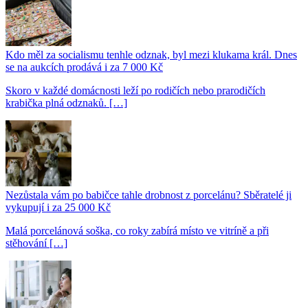
Kdo měl za socialismu tenhle odznak, byl mezi klukama král. Dnes
se na aukcích prodává i za 7 000 Kč
Skoro v každé domácnosti leží po rodičích nebo prarodičích
krabička plná odznaků. […]
Nezůstala vám po babičce tahle drobnost z porcelánu? Sběratelé ji
vykupují i za 25 000 Kč
Malá porcelánová soška, co roky zabírá místo ve vitríně a při
stěhování […]