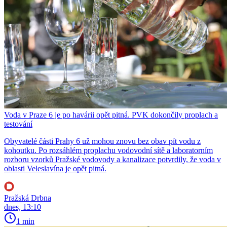
Voda v Praze 6 je po havárii opět pitná. PVK dokončily proplach a
testování
Obyvatelé části Prahy 6 už mohou znovu bez obav pít vodu z
kohoutku. Po rozsáhlém proplachu vodovodní sítě a laboratorním
rozboru vzorků Pražské vodovody a kanalizace potvrdily, že voda v
oblasti Veleslavína je opět pitná.
Pražská Drbna
dnes, 13:10
1 min