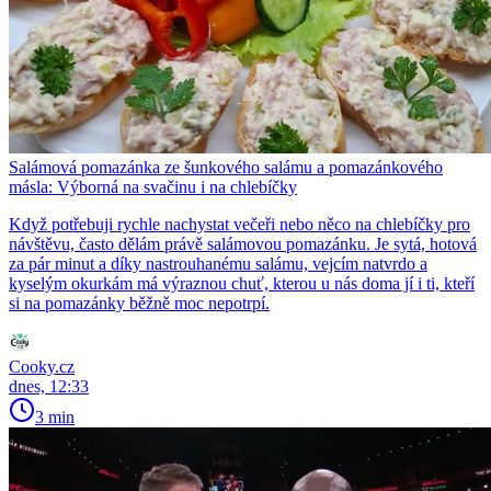
Salámová pomazánka ze šunkového salámu a pomazánkového
másla: Výborná na svačinu i na chlebíčky
Když potřebuji rychle nachystat večeři nebo něco na chlebíčky pro
návštěvu, často dělám právě salámovou pomazánku. Je sytá, hotová
za pár minut a díky nastrouhanému salámu, vejcím natvrdo a
kyselým okurkám má výraznou chuť, kterou u nás doma jí i ti, kteří
si na pomazánky běžně moc nepotrpí.
Cooky.cz
dnes, 12:33
3 min