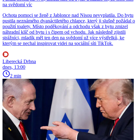
na svědomí víc
Ochota pomoci se ženě z Jablonce nad Nisou nevyplatila. Do bytu
pustila neznámého dvanáctiletého chlapce, který ji slušně požádal o
použití toalety. Místo poděkování a odchodu však z bytu zmizel
náhradní klíč od bytu i s čipem od vchodu. Jak následně zjistili
strážníci, mladík měl ten den na svědomí už více výstřelků, ke
kterým se nechal inspirovat videi na sociální síti TikTok.
Liberecká Drbna
dnes, 13:00
2 min