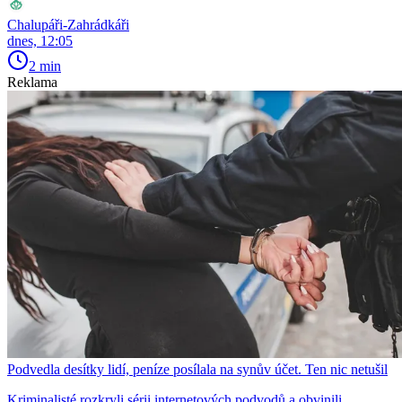
Chalupáři-Zahrádkáři
dnes, 12:05
2 min
Reklama
Podvedla desítky lidí, peníze posílala na synův účet. Ten nic netušil
Kriminalisté rozkryli sérii internetových podvodů a obvinili