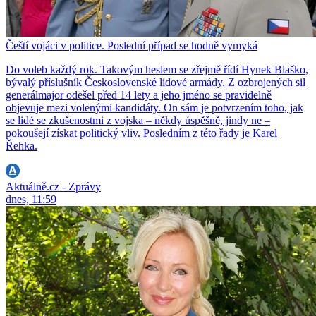
Čeští vojáci v politice. Poslední případ se hodně vymyká
Do voleb každý rok. Takovým heslem se zřejmě řídí Hynek Blaško,
bývalý příslušník Československé lidové armády. Z ozbrojených sil
generálmajor odešel před 14 lety a jeho jméno se pravidelně
objevuje mezi volenými kandidáty. On sám je potvrzením toho, jak
se lidé se zkušenostmi z vojska – někdy úspěšně, jindy ne –
pokoušejí získat politický vliv. Posledním z této řady je Karel
Řehka.
Aktuálně.cz - Zprávy
dnes, 11:59