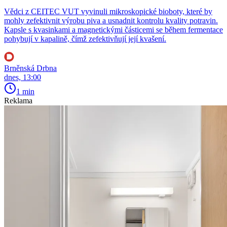
Vědci z CEITEC VUT vyvinuli mikroskopické bioboty, které by
mohly zefektivnit výrobu piva a usnadnit kontrolu kvality potravin.
Kapsle s kvasinkami a magnetickými částicemi se během fermentace
pohybují v kapalině, čímž zefektivňují její kvašení.
Brněnská Drbna
dnes, 13:00
1 min
Reklama