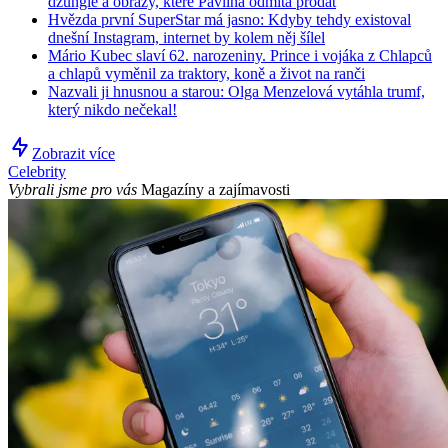
džungle a obrazy, které Pavlína odmítá prodat
Hvězda první SuperStar má jasno: Kdyby tehdy existoval
dnešní Instagram, internet by kolem něj šílel
Mário Kubec slaví 62. narozeniny. Prince i vojáka z Chlapců
a chlapů vyměnil za traktory, koně a život na ranči
Nazvali ji hnusnou a starou: Olga Menzelová vytáhla trumf,
který nikdo nečekal!
Zobrazit více
Celebrity
Vybrali jsme pro vás
Magazíny a zajímavosti