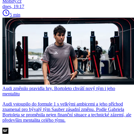
Mobify.cz
dnes, 19:17
5 min
Audi změnilo pravidla hry. Bortoleto chválí nový tým i jeho
mentalitu
Audi vstoupilo do formule 1 s velkými ambicemi a jeho příchod
znamenal pro bývalý tým Sauber zásadní změnu. Podle Gabriela
Bortoleta se proměnila nejen finanční situace a technické zázemí, ale
především mentalita celého týmu.