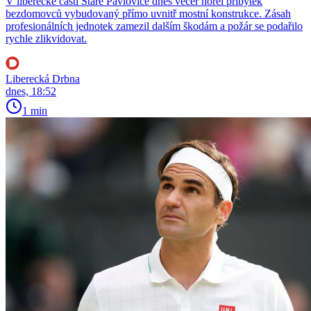
V liberecké části Staré Pavlovice dnes večer hořel příbytek
bezdomovců vybudovaný přímo uvnitř mostní konstrukce. Zásah
profesionálních jednotek zamezil dalším škodám a požár se podařilo
rychle zlikvidovat.
Liberecká Drbna
dnes, 18:52
1 min