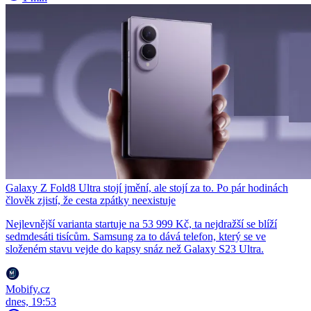
Galaxy Z Fold8 Ultra stojí jmění, ale stojí za to. Po pár hodinách
člověk zjistí, že cesta zpátky neexistuje
Nejlevnější varianta startuje na 53 999 Kč, ta nejdražší se blíží
sedmdesáti tisícům. Samsung za to dává telefon, který se ve
složeném stavu vejde do kapsy snáz než Galaxy S23 Ultra.
Mobify.cz
dnes, 19:53