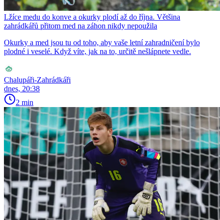
Lžíce medu do konve a okurky plodí až do října. Většina
zahrádkářů přitom med na záhon nikdy nepoužila
Okurky a med jsou tu od toho, aby vaše letní zahradničení bylo
plodné i veselé. Když víte, jak na to, určitě nešlápnete vedle.
Chalupáři-Zahrádkáři
dnes, 20:38
2 min