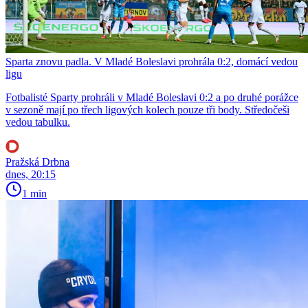
Sparta znovu padla. V Mladé Boleslavi prohrála 0:2, domácí vedou
ligu
Fotbalisté Sparty prohráli v Mladé Boleslavi 0:2 a po druhé porážce
v sezoně mají po třech ligových kolech pouze tři body. Středočeši
vedou tabulku.
Pražská Drbna
dnes, 20:15
1 min