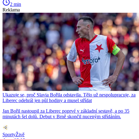
2 min
Reklama
Ukazuje se, proč Slavia Bořila odstavila. Tělo už nespolupracuje, za
Liberec odehrál jen půl hodiny a musel střídat
Jan Bořil nastoupil za Liberec poprvé v základní sestavě, a po 35
minutách šel dolů. Debut v Brně skončil nuceným střídáním.
SportyŽivě