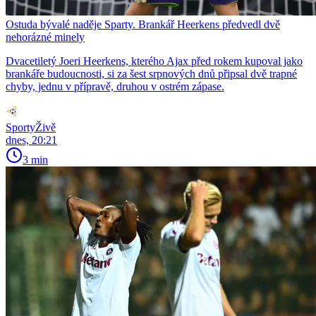
Ostuda bývalé naděje Sparty. Brankář Heerkens předvedl dvě
nehorázné minely
Dvacetiletý Joeri Heerkens, kterého Ajax před rokem kupoval jako
brankáře budoucnosti, si za šest srpnových dnů připsal dvě trapné
chyby, jednu v přípravě, druhou v ostrém zápase.
SportyŽivě
dnes, 20:21
3 min