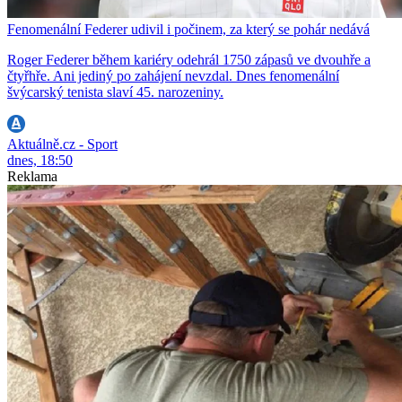
Fenomenální Federer udivil i počinem, za který se pohár nedává
Roger Federer během kariéry odehrál 1750 zápasů ve dvouhře a
čtyřhře. Ani jediný po zahájení nevzdal. Dnes fenomenální
švýcarský tenista slaví 45. narozeniny.
Aktuálně.cz - Sport
dnes, 18:50
Reklama