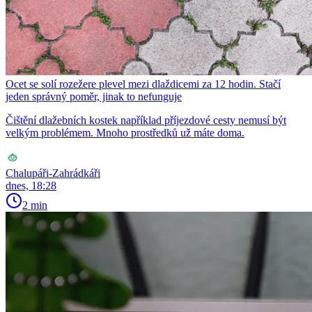
Ocet se solí rozežere plevel mezi dlaždicemi za 12 hodin. Stačí
jeden správný poměr, jinak to nefunguje
Čištění dlažebních kostek například příjezdové cesty nemusí být
velkým problémem. Mnoho prostředků už máte doma.
Chalupáři-Zahrádkáři
dnes, 18:28
2 min