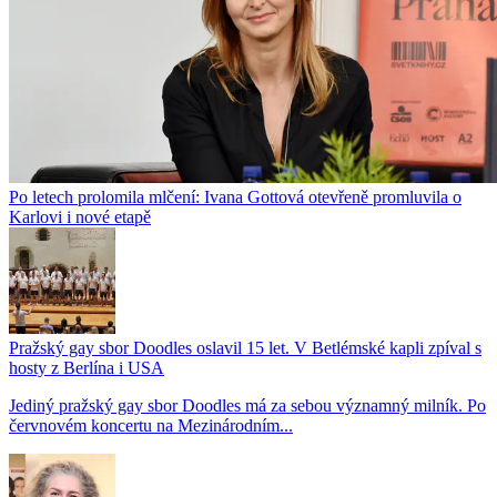
Po letech prolomila mlčení: Ivana Gottová otevřeně promluvila o
Karlovi i nové etapě
Pražský gay sbor Doodles oslavil 15 let. V Betlémské kapli zpíval s
hosty z Berlína i USA
Jediný pražský gay sbor Doodles má za sebou významný milník. Po
červnovém koncertu na Mezinárodním...