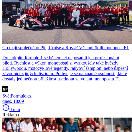
Co mají společného Pitt, Cruise a Rossi? Všichni řídili monopost F1
Do kokpitu formule 1 se během let neposadili jen profesionální
piloti. Rychlost a výkon monopostů si vyzkoušely také hvězdy
Hollywoodu, motocyklové legendy, rallyoví šampioni nebo úspěšní
závodníci z jiných disciplín. Podívejte se na známé osobnosti, které
dostaly jedinečnou příležitost usednout za volant monopostu F1.
SvětFormule.cz
dnes, 18:09
9 min
Reklama