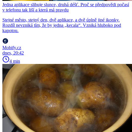
Jedna aplikace slibuje slunce, druhá déšť. Proč se předpovědi počasí
v telefonu tak liší a která má pravdu
Stejné město, stejný den, dvě aplikace, a dvě úplně jiné ikonky.
Rozdíl nevzniká tím, že by jedna „kecala“. Vzniká hluboko pod
kapotou.
Mobify.cz
dnes, 20:42
4 min