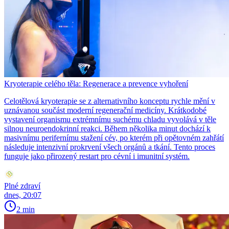
Kryoterapie celého těla: Regenerace a prevence vyhoření
Celotělová kryoterapie se z alternativního konceptu rychle mění v
uznávanou součást moderní regenerační medicíny. Krátkodobé
vystavení organismu extrémnímu suchému chladu vyvolává v těle
silnou neuroendokrinní reakci. Během několika minut dochází k
masivnímu perifernímu stažení cév, po kterém při opětovném zahřátí
následuje intenzivní prokrvení všech orgánů a tkání. Tento proces
funguje jako přirozený restart pro cévní i imunitní systém.
Plné zdraví
dnes, 20:07
2 min