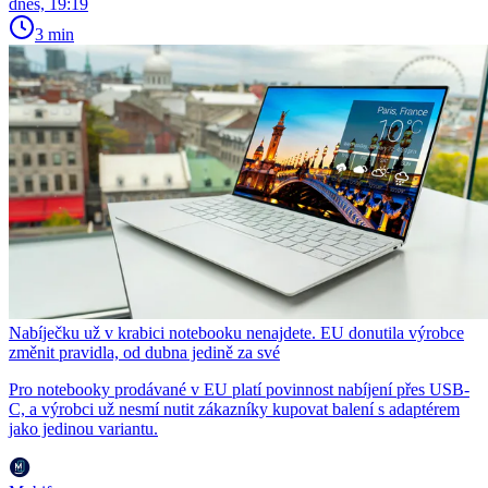
dnes, 19:19
3 min
Nabíječku už v krabici notebooku nenajdete. EU donutila výrobce
změnit pravidla, od dubna jedině za své
Pro notebooky prodávané v EU platí povinnost nabíjení přes USB-
C, a výrobci už nesmí nutit zákazníky kupovat balení s adaptérem
jako jedinou variantu.