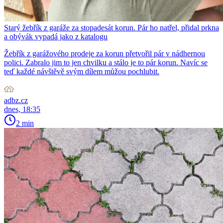
Starý žebřík z garáže za stopadesát korun. Pár ho natřel, přidal prkna
a obývák vypadá jako z katalogu
Žebřík z garážového prodeje za korun přetvořil pár v nádhernou
polici. Zabralo jim to jen chvilku a stálo je to pár korun. Navíc se
teď každé návštěvě svým dílem můžou pochlubit.
adbz.cz
dnes, 18:35
2 min