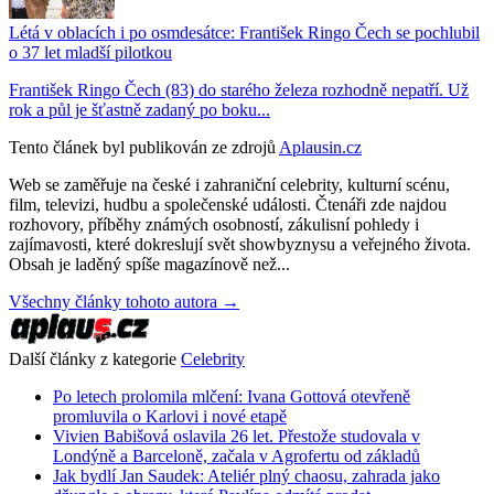
Létá v oblacích i po osmdesátce: František Ringo Čech se pochlubil
o 37 let mladší pilotkou
František Ringo Čech (83) do starého železa rozhodně nepatří. Už
rok a půl je šťastně zadaný po boku...
Tento článek byl publikován ze zdrojů
Aplausin.cz
Web se zaměřuje na české i zahraniční celebrity, kulturní scénu,
film, televizi, hudbu a společenské události. Čtenáři zde najdou
rozhovory, příběhy známých osobností, zákulisní pohledy i
zajímavosti, které dokreslují svět showbyznysu a veřejného života.
Obsah je laděný spíše magazínově než...
Všechny články tohoto autora →
Další články z kategorie
Celebrity
Po letech prolomila mlčení: Ivana Gottová otevřeně
promluvila o Karlovi i nové etapě
Vivien Babišová oslavila 26 let. Přestože studovala v
Londýně a Barceloně, začala v Agrofertu od základů
Jak bydlí Jan Saudek: Ateliér plný chaosu, zahrada jako