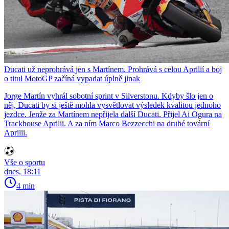
Ducati už neprohrává jen s Martínem. Prohrává s celou Aprilií a boj
o titul MotoGP začíná vypadat úplně jinak
Jorge Martín vyhrál sobotní sprint v Silverstonu. Kdyby šlo jen o
něj, Ducati by si ještě mohla vysvětlovat výsledek kvalitou jednoho
jezdce. Jenže za Martínem nepřijela další Ducati. Přijel Ai Ogura na
Trackhouse Aprilii. A za ním Marco Bezzecchi na druhé tovární
Aprilii.
Vše o sportu
dnes, 18:11
4 min