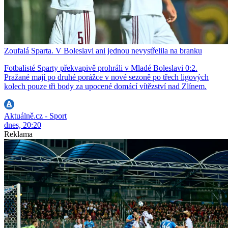
Zoufalá Sparta. V Boleslavi ani jednou nevystřelila na branku
Fotbalisté Sparty překvapivě prohráli v Mladé Boleslavi 0:2.
Pražané mají po druhé porážce v nové sezoně po třech ligových
kolech pouze tři body za upocené domácí vítězství nad Zlínem.
Aktuálně.cz - Sport
dnes, 20:20
Reklama