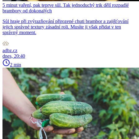
5 minut vaření, pak teprve sůl. Tak jednoduchý trik dělí rozpadlé
brambory od dokonalých
Sůl hraje při zvýrazňování přirozené chuti brambor a zajišťování
jejich správné textury zásadní roli. Musíte ji však přidat v ten
správný moment.
adbz.cz
dnes, 20:40
2 min