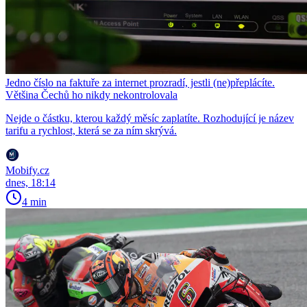
Jedno číslo na faktuře za internet prozradí, jestli (ne)přeplácíte.
Většina Čechů ho nikdy nekontrolovala
Nejde o částku, kterou každý měsíc zaplatíte. Rozhodující je název
tarifu a rychlost, která se za ním skrývá.
Mobify.cz
dnes, 18:14
4 min