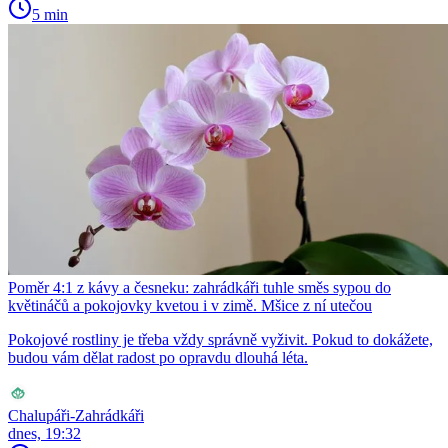
5 min
Poměr 4:1 z kávy a česneku: zahrádkáři tuhle směs sypou do
květináčů a pokojovky kvetou i v zimě. Mšice z ní utečou
Pokojové rostliny je třeba vždy správně vyživit. Pokud to dokážete,
budou vám dělat radost po opravdu dlouhá léta.
Chalupáři-Zahrádkáři
dnes, 19:32