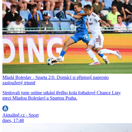
Mladá Boleslav - Sparta 2:0. Domácí si připisují naprosto
zasloužený triumf
Sledovali jsme online utkání třetího kola fotbalové Chance Ligy
mezi Mladou Boleslaví a Spartou Praha.
Aktuálně.cz - Sport
dnes, 17:48