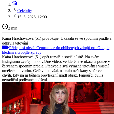
Celebrity
15. 5. 2026, 12:00
2 min
Kaira Hrachovcová (51) provokuje: Ukázala se ve spodním prádle a
odkryla tetování
Přidejte si obsah Centrum.cz do oblíbených zdrojů pro Google
hledání a Google zprávy
Kaira Hrachovcová (51) opět rozvířila sociální sítě. Na svém
Instagramu zveřejnila odvážné video, ve kterém se ukázala pouze v
červeném spodním prádle. Předvedla svá výrazná tetování i vlastní
uměleckou tvorbu. Celé video však nabralo nečekaný směr ve
chvíli, kdy na ni během převlékání spadl obraz. Fanoušci byli z
netradiční podívané nadšení.