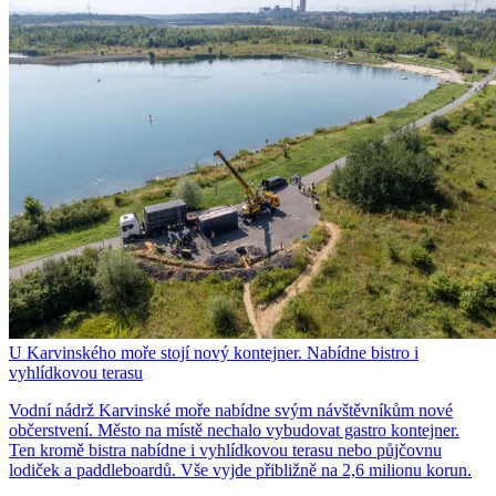
U Karvinského moře stojí nový kontejner. Nabídne bistro i
vyhlídkovou terasu
Vodní nádrž Karvinské moře nabídne svým návštěvníkům nové
občerstvení. Město na místě nechalo vybudovat gastro kontejner.
Ten kromě bistra nabídne i vyhlídkovou terasu nebo půjčovnu
lodiček a paddleboardů. Vše vyjde přibližně na 2,6 milionu korun.