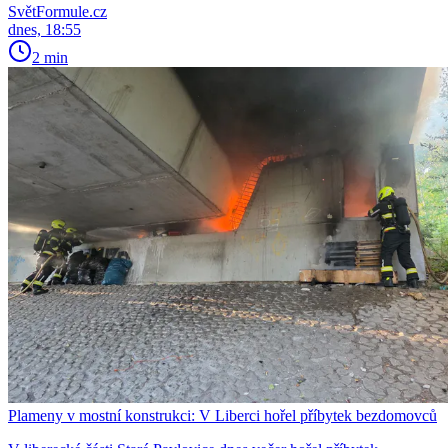
SvětFormule.cz
dnes, 18:55
2 min
Plameny v mostní konstrukci: V Liberci hořel příbytek bezdomovců