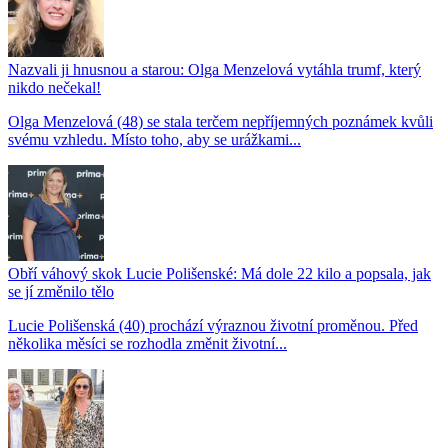
Nazvali ji hnusnou a starou: Olga Menzelová vytáhla trumf, který
nikdo nečekal!
Olga Menzelová (48) se stala terčem nepříjemných poznámek kvůli
svému vzhledu. Místo toho, aby se urážkami...
Obří váhový skok Lucie Polišenské: Má dole 22 kilo a popsala, jak
se jí změnilo tělo
Lucie Polišenská (40) prochází výraznou životní proměnou. Před
několika měsíci se rozhodla změnit životní...