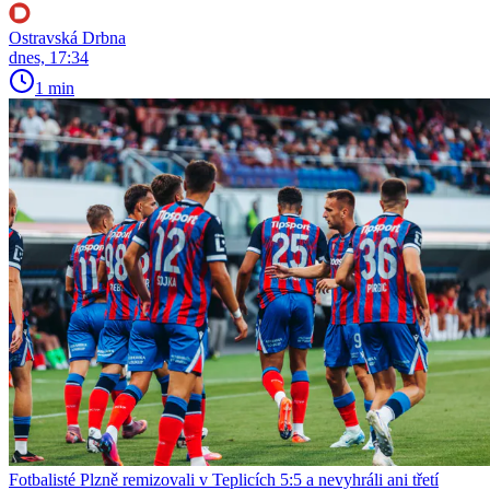
Ostravská Drbna
dnes, 17:34
1 min
Fotbalisté Plzně remizovali v Teplicích 5:5 a nevyhráli ani třetí