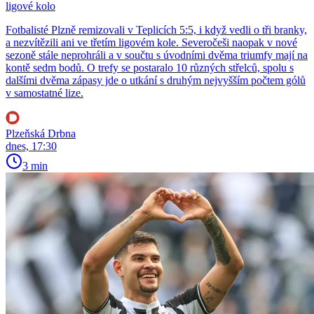
ligové kolo
Fotbalisté Plzně remizovali v Teplicích 5:5, i když vedli o tři branky,
a nezvítězili ani ve třetím ligovém kole. Severočeši naopak v nové
sezoně stále neprohráli a v součtu s úvodními dvěma triumfy mají na
kontě sedm bodů. O trefy se postaralo 10 různých střelců, spolu s
dalšími dvěma zápasy jde o utkání s druhým nejvyšším počtem gólů
v samostatné lize.
Plzeňská Drbna
dnes, 17:30
3 min