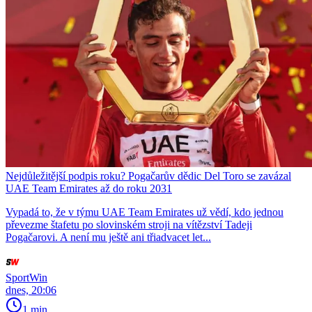
Nejdůležitější podpis roku? Pogačarův dědic Del Toro se zavázal
UAE Team Emirates až do roku 2031
Vypadá to, že v týmu UAE Team Emirates už vědí, kdo jednou
převezme štafetu po slovinském stroji na vítězství Tadeji
Pogačarovi. A není mu ještě ani třiadvacet let...
SportWin
dnes, 20:06
1 min