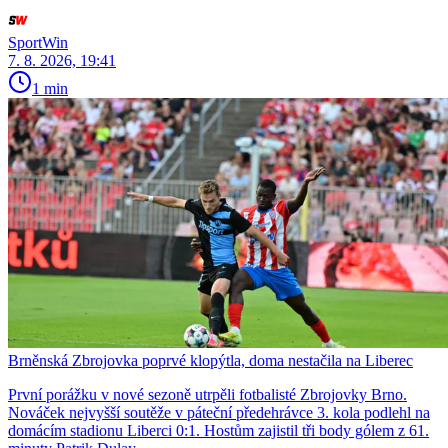
SportWin
7. 8. 2026, 19:41
1 min
Brněnská Zbrojovka poprvé klopýtla, doma nestačila na Liberec
První porážku v nové sezoně utrpěli fotbalisté Zbrojovky Brno.
Nováček nejvyšší soutěže v páteční předehrávce 3. kola podlehl na
domácím stadionu Liberci 0:1. Hostům zajistil tři body gólem z 61.