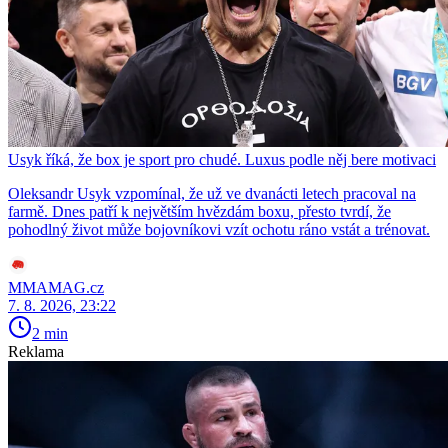
Usyk říká, že box je sport pro chudé. Luxus podle něj bere motivaci
Oleksandr Usyk vzpomínal, že už ve dvanácti letech pracoval na
farmě. Dnes patří k největším hvězdám boxu, přesto tvrdí, že
pohodlný život může bojovníkovi vzít ochotu ráno vstát a trénovat.
MMAMAG.cz
7. 8. 2026, 23:22
2 min
Reklama