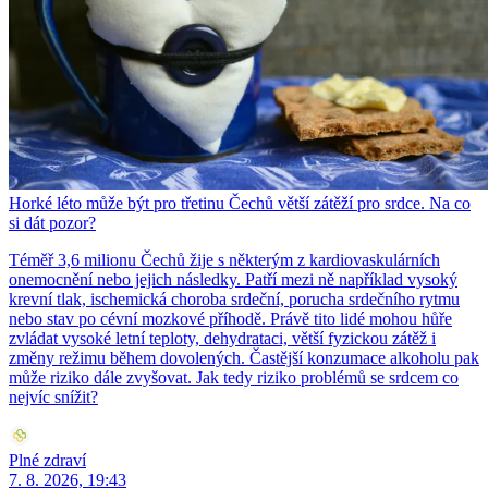
Horké léto může být pro třetinu Čechů větší zátěží pro srdce. Na co
si dát pozor?
Téměř 3,6 milionu Čechů žije s některým z kardiovaskulárních
onemocnění nebo jejich následky. Patří mezi ně například vysoký
krevní tlak, ischemická choroba srdeční, porucha srdečního rytmu
nebo stav po cévní mozkové příhodě. Právě tito lidé mohou hůře
zvládat vysoké letní teploty, dehydrataci, větší fyzickou zátěž i
změny režimu během dovolených. Častější konzumace alkoholu pak
může riziko dále zvyšovat. Jak tedy riziko problémů se srdcem co
nejvíc snížit?
Plné zdraví
7. 8. 2026, 19:43