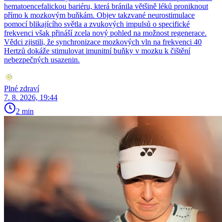
hematoencefalickou bariéru, která bránila většině léků proniknout
přímo k mozkovým buňkám. Objev takzvané neurostimulace
pomocí blikajícího světla a zvukových impulsů o specifické
frekvenci však přináší zcela nový pohled na možnost regenerace.
Vědci zjistili, že synchronizace mozkových vln na frekvenci 40
Hertzů dokáže stimulovat imunitní buňky v mozku k čištění
nebezpečných usazenin.
Plné zdraví
7. 8. 2026, 19:44
2 min