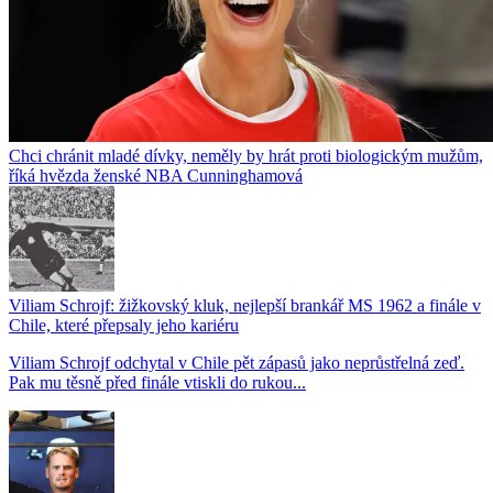
Chci chránit mladé dívky, neměly by hrát proti biologickým mužům,
říká hvězda ženské NBA Cunninghamová
Viliam Schrojf: žižkovský kluk, nejlepší brankář MS 1962 a finále v
Chile, které přepsaly jeho kariéru
Viliam Schrojf odchytal v Chile pět zápasů jako neprůstřelná zeď.
Pak mu těsně před finále vtiskli do rukou...