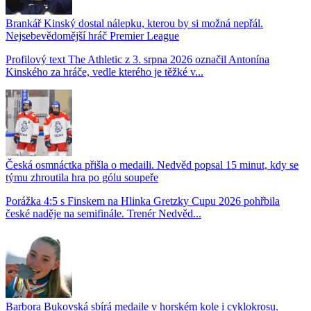
Brankář Kinský dostal nálepku, kterou by si možná nepřál.
Nejsebevědomější hráč Premier League
Profilový text The Athletic z 3. srpna 2026 označil Antonína
Kinského za hráče, vedle kterého je těžké v...
Česká osmnáctka přišla o medaili. Nedvěd popsal 15 minut, kdy se
týmu zhroutila hra po gólu soupeře
Porážka 4:5 s Finskem na Hlinka Gretzky Cupu 2026 pohřbila
české naděje na semifinále. Trenér Nedvěd...
Barbora Bukovská sbírá medaile v horském kole i cyklokrosu.