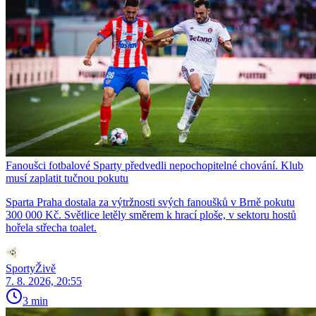
Fanoušci fotbalové Sparty předvedli nepochopitelné chování. Klub
musí zaplatit tučnou pokutu
Sparta Praha dostala za výtržnosti svých fanoušků v Brně pokutu
300 000 Kč. Světlice letěly směrem k hrací ploše, v sektoru hostů
hořela střecha toalet.
SportyŽivě
7. 8. 2026, 20:55
3 min