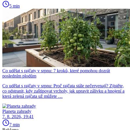
5 min
Co udělat s rajčaty v srpnu: 7 kroků, které pomohou dozrát
posledním plodům
Co udělat s rajčaty v srpnu: Proč rajčata stále nečervenají? Zjistěte,
co odstranit, kdy zaštipovat vrcholy, jak upravit zálivku a hnojení a
která zelená rajčata už můžete …
Planeta zahrady
7. 8. 2026, 19:41
7 min
Reklama