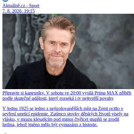
Aktuálně.cz - Sport
7. 8. 2026, 19:15
Připravte si kapesníky. V sobotu ve 20:00 vysílá Prima MAX příběh
podle skutečné události, který rozseká i ty nejtvrdší povahy
V lednu 1925 se jedno z nejizolovanějších míst na Zemi ocitlo v
sevření smrtící epidemie. Zatímco stovky dětských životů visely na
vlásku, v mrazu klesajícím pod minus čtyřicet stupňů se zrodil
hrdina, jehož jméno mělo být vymazáno z historie.