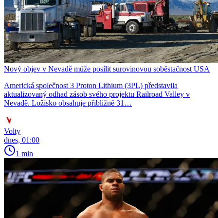
Nový objev v Nevadě může posílit surovinovou soběstačnost USA
Americká společnost 3 Proton Lithium (3PL) představila
aktualizovaný odhad zásob svého projektu Railroad Valley v
Nevadě. Ložisko obsahuje přibližně 31…
Volty
dnes, 01:00
1 min