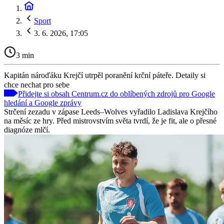
Sport
3. 6. 2026, 17:05
3 min
Kapitán nároďáku Krejčí utrpěl poranění krční páteře. Detaily si
chce nechat pro sebe
Přidejte si obsah Centrum.cz do oblíbených zdrojů pro Google
hledání a Google zprávy
Strčení zezadu v zápase Leeds–Wolves vyřadilo Ladislava Krejčího
na měsíc ze hry. Před mistrovstvím světa tvrdí, že je fit, ale o přesné
diagnóze mlčí.