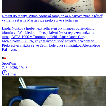
Návrat do reality. Wimbledonská šampionka Nosková ztratila téměř
vyhraný set a na Masters jde překvapivě z kola ven
Linda Nosková hrubě nezvládla svůj první zápas od životního
triumfu ve Wimbledonu. Perspektivní česká reprezentantka na
turnaji WTA 1000 v Torontu podlehla Američance Caty
McNallyové 6:7, 1:6, když v úvodní sadě neudržela vedení 5:1.
Překvapivá vítězka se ve třetím kole utká s Filipínkou Alexandrou
Ealaovou.
SportWin
7. 8. 2026, 19:43
1 min