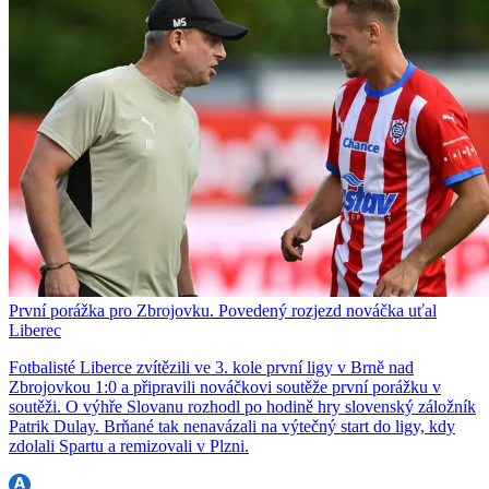
První porážka pro Zbrojovku. Povedený rozjezd nováčka uťal
Liberec
Fotbalisté Liberce zvítězili ve 3. kole první ligy v Brně nad
Zbrojovkou 1:0 a připravili nováčkovi soutěže první porážku v
soutěži. O výhře Slovanu rozhodl po hodině hry slovenský záložník
Patrik Dulay. Brňané tak nenavázali na výtečný start do ligy, kdy
zdolali Spartu a remizovali v Plzni.