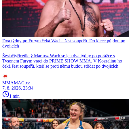
Dva týdny po Furym čeká Wacha šest soupeřů. Do klece půjdou po
dvojicích
Šestačtyřicetiletý Mariusz Wach se jen dva týdny po porážce s
Tysonem Furym vrací do PRIME SHOW MMA. V Koszalinu ho
čeká šest soupeřů, kteří se proti němu budou střídat po dvojicích.
MMAMAG.cz
7. 8. 2026, 23:34
1 min