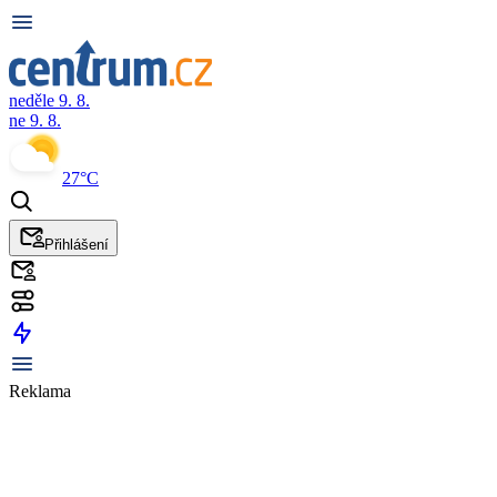
neděle 9. 8.
ne 9. 8.
27°C
Přihlášení
Reklama