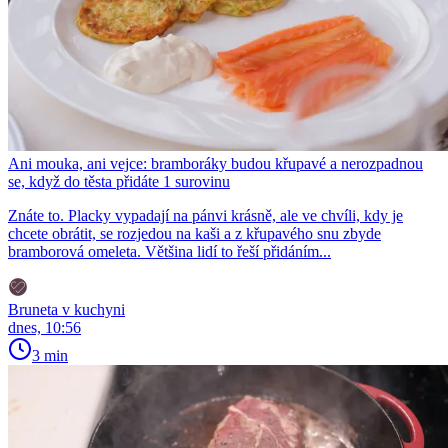
Ani mouka, ani vejce: bramboráky budou křupavé a nerozpadnou
se, když do těsta přidáte 1 surovinu
Znáte to. Placky vypadají na pánvi krásně, ale ve chvíli, kdy je
chcete obrátit, se rozjedou na kaši a z křupavého snu zbyde
bramborová omeleta. Většina lidí to řeší přidáním...
Bruneta v kuchyni
dnes, 10:56
3 min