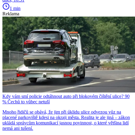
1 min
Reklama
Kdy vám smí policie odtáhnout auto při blokovém čištění ulice? 90
% Čechů to vůbec netuší
Mnoho řidičů se obává, že jim při úklidu ulice odvezou vůz na
placené parkoviště kdesi na okraji města. Realita je ale jiná – zákon
ukládá správcům komunikací jasnou povinnost, o které většina lidí
nemá ani tušení.