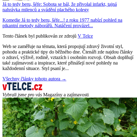
Já to tedy beru, šéfe: Sobota se bál, že přivolal infarkt, tajná
nahrávka milenců a svádění plachého kolegy
Komedie Já to tedy beru, šéfe...! z roku 1977 nabízí pohled na
pikantní metody náborářů. Natáčení provázel...
Tento článek byl publikován ze zdrojů
V Telce
Web se zaměřuje na témata, která propojují zdravý životní styl,
pohodu a praktické tipy do běžného dne. Čtenáři zde najdou články
o zdraví, výživě, rodině, vztazích i osobním rozvoji. Obsah doplňují
také zajímavosti a inspirace, které přinášejí nové pohledy na
každodenní situace. Styl psaní je...
Všechny články tohoto autora →
Vybrali jsme pro vás
Magazíny a zajímavosti