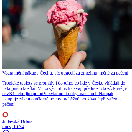
Vedra mění nákupy Čechů, víc utrácejí za zmrzlinu, méně za pečení
Tropické teploty se promítly i do toho, co lidé v Česku vkládají do
nákupních košíků. V horkých dnech dávají přednost zboží, které je
osvěží nebo jim pomůže zvládnout pobyt na slunci. Naopak
ustupuje zájem o některé potraviny běžně používané při vaření a
pečení.
Jihlavská Drbna
dnes, 10:34