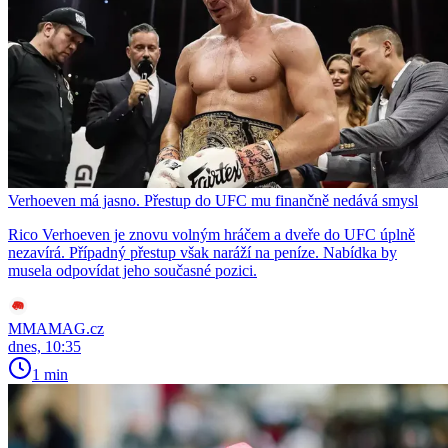
Verhoeven má jasno. Přestup do UFC mu finančně nedává smysl
Rico Verhoeven je znovu volným hráčem a dveře do UFC úplně
nezavírá. Případný přestup však naráží na peníze. Nabídka by
musela odpovídat jeho současné pozici.
MMAMAG.cz
dnes, 10:35
1 min