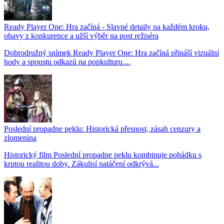
Ready Player One: Hra začíná - Slavné detaily na každém kroku,
obavy z konkurence a užší výběr na post režiséra
Dobrodružný snímek Ready Player One: Hra začíná přináší vizuální
hody a spoustu odkazů na popkulturu....
Poslední propadne peklu: Historická přesnost, zásah cenzury a
zlomenina
Historický film Poslední propadne peklu kombinuje pohádku s
krutou realitou doby. Zákulisí natáčení odkrývá...