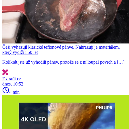
Češi vyhazují klasické teflonové pánve. Nahrazují je materiálem,
který vydrží i 50 let
Kolikrát jste už vyhodili pánev, protože se z ní loupal povrch a […]
Extrafit.cz
dnes, 10:52
4 min