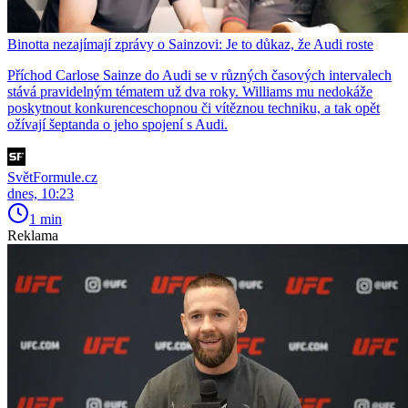
Binotta nezajímají zprávy o Sainzovi: Je to důkaz, že Audi roste
Příchod Carlose Sainze do Audi se v různých časových intervalech
stává pravidelným tématem už dva roky. Williams mu nedokáže
poskytnout konkurenceschopnou či vítěznou techniku, a tak opět
ožívají šeptanda o jeho spojení s Audi.
SvětFormule.cz
dnes, 10:23
1 min
Reklama