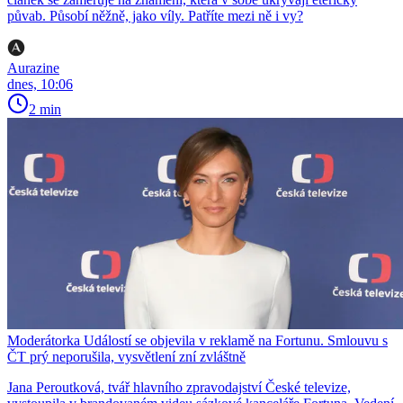
půvab. Působí něžně, jako víly. Patříte mezi ně i vy?
Aurazine
dnes, 10:06
2 min
Moderátorka Událostí se objevila v reklamě na Fortunu. Smlouvu s
ČT prý neporušila, vysvětlení zní zvláštně
Jana Peroutková, tvář hlavního zpravodajství České televize,