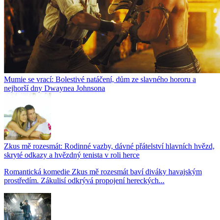
Mumie se vrací: Bolestivé natáčení, dům ze slavného hororu a
nejhorší dny Dwaynea Johnsona
Zkus mě rozesmát: Rodinné vazby, dávné přátelství hlavních hvězd,
skryté odkazy a hvězdný tenista v roli herce
Romantická komedie Zkus mě rozesmát baví diváky havajským
prostředím. Zákulisí odkrývá propojení hereckých...