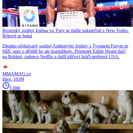
Boxerský souboj Joshua vs. Fury se může uskutečnit v New Yorku.
Britové se brání
Dlouho očekávaný souboj Anthonyho Joshuy s Tysonem Furym se
blíží, spor o dějiště ho ale komplikuje. Promotér Eddie Hearn tlačí
na Británii, zatímco Netflix a další klíčoví hráči preferují USA.
MMAMAG.cz
dnes, 10:09
1 min