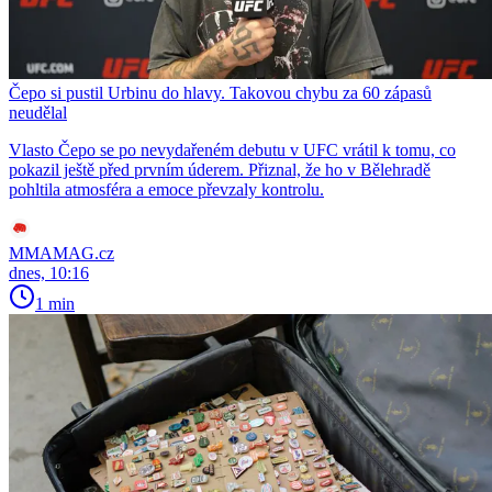
Čepo si pustil Urbinu do hlavy. Takovou chybu za 60 zápasů
neudělal
Vlasto Čepo se po nevydařeném debutu v UFC vrátil k tomu, co
pokazil ještě před prvním úderem. Přiznal, že ho v Bělehradě
pohltila atmosféra a emoce převzaly kontrolu.
MMAMAG.cz
dnes, 10:16
1 min