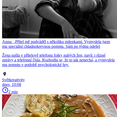
Anna: „Přítel mě podváděl s několika milenkami. Vymyslela jsem
mu speciální chladnokrevnou pomstu. Sám po týdnu odešel
Žena našla v přítelově telefonu fotky nahých žen, navíc i různé
zprávy a telefonní čísla. Rozhodla se, že to tak nenechá, a vymyslela
mu pomstu v podobě psychologické hry.
Světkreativity
dnes, 10:08
2 min