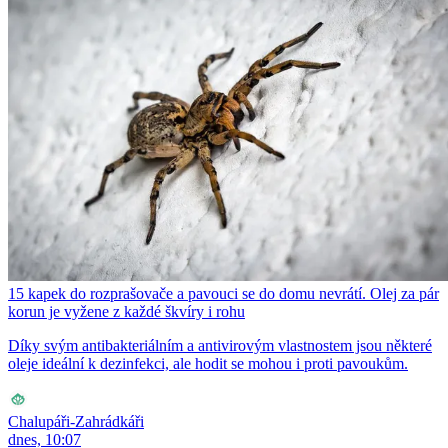
15 kapek do rozprašovače a pavouci se do domu nevrátí. Olej za pár
korun je vyžene z každé škvíry i rohu
Díky svým antibakteriálním a antivirovým vlastnostem jsou některé
oleje ideální k dezinfekci, ale hodit se mohou i proti pavoukům.
Chalupáři-Zahrádkáři
dnes, 10:07