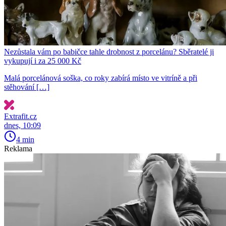
Nezůstala vám po babičce tahle drobnost z porcelánu? Sběratelé ji
vykupují i za 25 000 Kč
Malá porcelánová soška, co roky zabírá místo ve vitríně a při
stěhování […]
Extrafit.cz
dnes, 10:09
4 min
Reklama