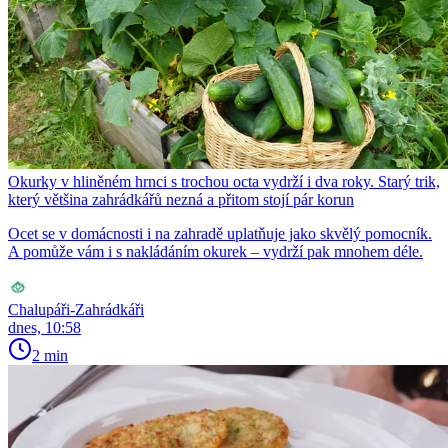
Okurky v hliněném hrnci s trochou octa vydrží i dva roky. Starý trik,
který většina zahrádkářů nezná a přitom stojí pár korun
Ocet se v domácnosti i na zahradě uplatňuje jako skvělý pomocník.
A pomůže vám i s nakládáním okurek – vydrží pak mnohem déle.
Chalupáři-Zahrádkáři
dnes, 10:58
2 min