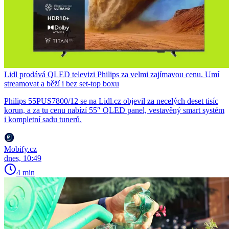
Lidl prodává QLED televizi Philips za velmi zajímavou cenu. Umí
streamovat a běží i bez set-top boxu
Philips 55PUS7800/12 se na Lidl.cz objevil za necelých deset tisíc
korun, a za tu cenu nabízí 55″ QLED panel, vestavěný smart systém
i kompletní sadu tunerů.
Mobify.cz
dnes, 10:49
4 min