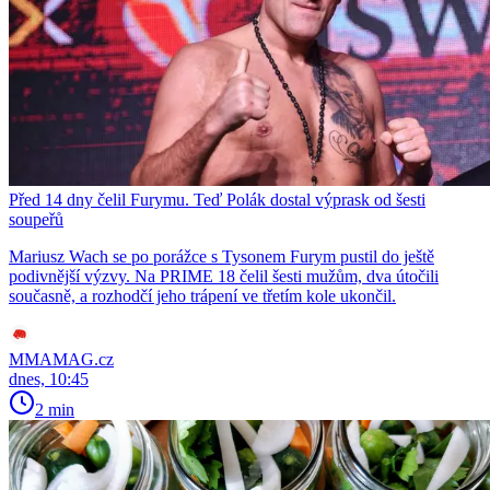
Před 14 dny čelil Furymu. Teď Polák dostal výprask od šesti
soupeřů
Mariusz Wach se po porážce s Tysonem Furym pustil do ještě
podivnější výzvy. Na PRIME 18 čelil šesti mužům, dva útočili
současně, a rozhodčí jeho trápení ve třetím kole ukončil.
MMAMAG.cz
dnes, 10:45
2 min