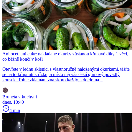
Ani ocet, ani cukr: nakládané okurky zůstanou křupavé díky 1 věci,
co běžně končí v koši
Otevřete v lednu sklenici s vlastnoručně naloženými okurkami, těšíte
se na to křupnutí k řízku, a místo něj vás čeká gumový povadlý
kousek. Tohle zklamání zná skoro každý, kdo doma...
Bruneta v kuchyni
dnes, 10:40
4 min