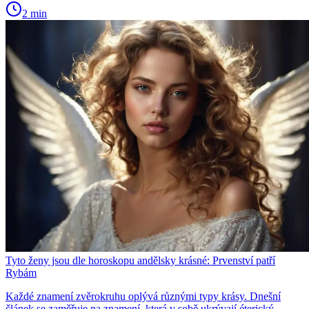
2 min
Tyto ženy jsou dle horoskopu andělsky krásné: Prvenství patří
Rybám
Každé znamení zvěrokruhu oplývá různými typy krásy. Dnešní
článek se zaměřuje na znamení, která v sobě ukrývají éterický