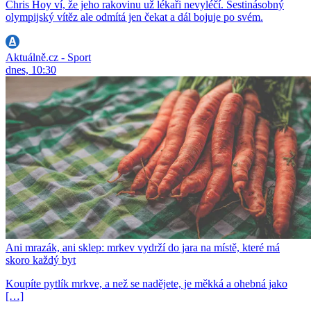
Chris Hoy ví, že jeho rakovinu už lékaři nevyléčí. Šestinásobný
olympijský vítěz ale odmítá jen čekat a dál bojuje po svém.
Aktuálně.cz - Sport
dnes, 10:30
Ani mrazák, ani sklep: mrkev vydrží do jara na místě, které má
skoro každý byt
Koupíte pytlík mrkve, a než se nadějete, je měkká a ohebná jako
[…]