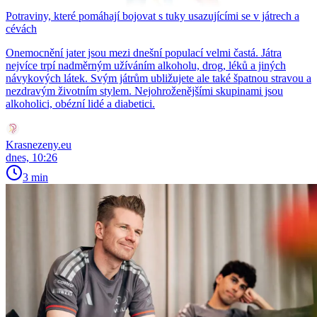
Potraviny, které pomáhají bojovat s tuky usazujícími se v játrech a
cévách
Onemocnění jater jsou mezi dnešní populací velmi častá. Játra
nejvíce trpí nadměrným užíváním alkoholu, drog, léků a jiných
návykových látek. Svým játrům ubližujete ale také špatnou stravou a
nezdravým životním stylem. Nejohroženějšími skupinami jsou
alkoholici, obézní lidé a diabetici.
Krasnezeny.eu
dnes, 10:26
3 min