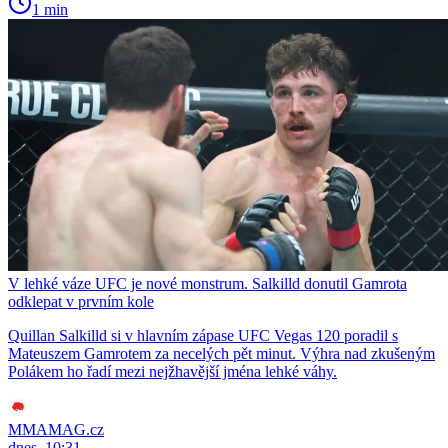
1 min
V lehké váze UFC je nové monstrum. Salkilld donutil Gamrota
odklepat v prvním kole
Quillan Salkilld si v hlavním zápase UFC Vegas 120 poradil s
Mateuszem Gamrotem za necelých pět minut. Výhra nad zkušeným
Polákem ho řadí mezi nejžhavější jména lehké váhy.
MMAMAG.cz
dnes, 10:31