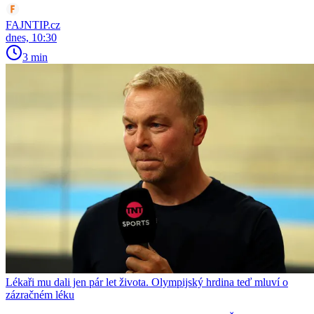
FAJNTIP.cz
dnes, 10:30
3 min
Lékaři mu dali jen pár let života. Olympijský hrdina teď mluví o
zázračném léku