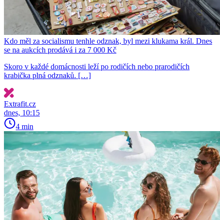
Kdo měl za socialismu tenhle odznak, byl mezi klukama král. Dnes
se na aukcích prodává i za 7 000 Kč
Skoro v každé domácnosti leží po rodičích nebo prarodičích
krabička plná odznaků. […]
Extrafit.cz
dnes, 10:15
4 min