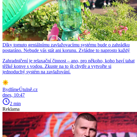
Díky tomuto geniálnímu zavlažovacímu systému bude o zahrádku
postaráno. Nebude vás stát ani korunu. Zvládne to naprosto každý
Zahradničení je relaxační činnost – ano, pro někoho, koho baví tahat
těžké konve s vodou. Zkuste na to jít chytře a vytvořte si
jednoduchý systém na zavlažování.
BydlímeÚtulně.cz
dnes, 10:47
2 min
Reklama