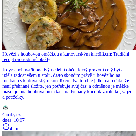
Hovězí s houbovou omáčkou a karlovarským knedlíkem: Tradiční
recept pro rodinné obědy
Když chci uvařit poctivý nedělní oběd, který provoní celý byt a
udělá radost všem u stolu, často skončím právě u hovězího na
houbách s karlovarským knedlíkem. Na tomhle jídle mám ráda, že
není přehnaně složité, jen potřebuje svůj čas, a odměnou je měkké
maso, jemná houbová omáčka a nadýchaný knedlík z rohlíků, vajec
a petrželky.
Cooky.cz
dnes, 10:07
4 min