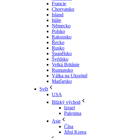
Francie
Chorvatsko
Island
Itálie
Německo
Polsko
Rakousko
Řecko
Rusko
Španělsko
Švédsko
Velká Británie
Rumunsko
Válka na Ukrajině
Maďarsko
Svět
USA
Blízký východ
Izrael
Palestina
Asie
Čína
Jižní Korea