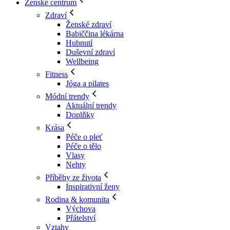
Ženské centrum
Zdraví
Ženské zdraví
Babiččina lékárna
Hubnutí
Duševní zdraví
Wellbeing
Fitness
Jóga a pilates
Módní trendy
Aktuální trendy
Doplňky
Krása
Péče o pleť
Péče o tělo
Vlasy
Nehty
Příběhy ze života
Inspirativní ženy
Rodina & komunita
Výchova
Přátelství
Vztahy