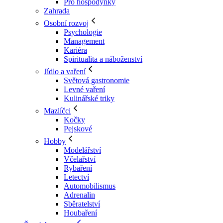
Pro hospodyňky
Zahrada
Osobní rozvoj
Psychologie
Management
Kariéra
Spiritualita a náboženství
Jídlo a vaření
Světová gastronomie
Levné vaření
Kulinářské triky
Mazlíčci
Kočky
Pejskové
Hobby
Modelářství
Včelařství
Rybaření
Letectví
Automobilismus
Adrenalin
Sběratelství
Houbaření