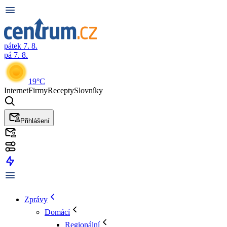
pátek 7. 8.
pá 7. 8.
19°C
Internet
Firmy
Recepty
Slovníky
Přihlášení
Zprávy
Domácí
Regionální