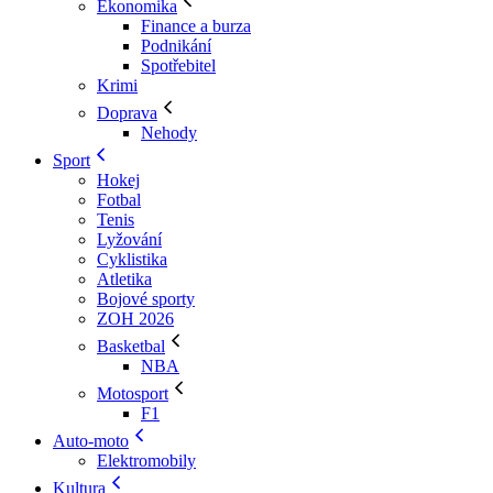
Ekonomika
Finance a burza
Podnikání
Spotřebitel
Krimi
Doprava
Nehody
Sport
Hokej
Fotbal
Tenis
Lyžování
Cyklistika
Atletika
Bojové sporty
ZOH 2026
Basketbal
NBA
Motosport
F1
Auto-moto
Elektromobily
Kultura