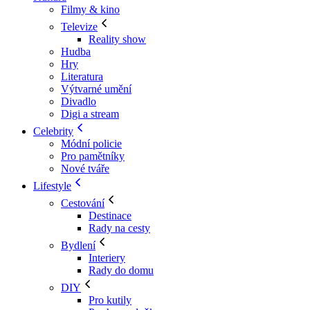
Filmy & kino
Televize
Reality show
Hudba
Hry
Literatura
Výtvarné umění
Divadlo
Digi a stream
Celebrity
Módní policie
Pro pamětníky
Nové tváře
Lifestyle
Cestování
Destinace
Rady na cesty
Bydlení
Interiery
Rady do domu
DIY
Pro kutily