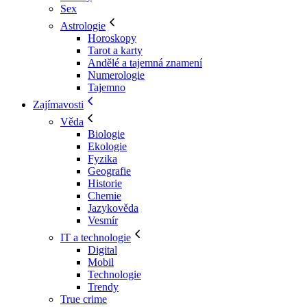
Sex
Astrologie
Horoskopy
Tarot a karty
Andělé a tajemná znamení
Numerologie
Tajemno
Zajímavosti
Věda
Biologie
Ekologie
Fyzika
Geografie
Historie
Chemie
Jazykověda
Vesmír
IT a technologie
Digital
Mobil
Technologie
Trendy
True crime