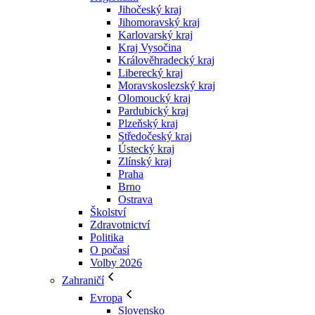
Jihočeský kraj
Jihomoravský kraj
Karlovarský kraj
Kraj Vysočina
Králověhradecký kraj
Liberecký kraj
Moravskoslezský kraj
Olomoucký kraj
Pardubický kraj
Plzeňský kraj
Středočeský kraj
Ústecký kraj
Zlínský kraj
Praha
Brno
Ostrava
Školství
Zdravotnictví
Politika
O počasí
Volby 2026
Zahraničí
Evropa
Slovensko