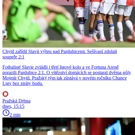
Chytil zařídil Slavii výhru nad Pardubicemi. Sešívaní zdolali
soupeře 2:1
Fotbalisté Slavie zvládli i třetí ligové kolo a ve Fortuna Areně
porazili Pardubice 2:1. O vítězství domácích se postaral dvěma góly
Mojmír Chytil. Pražský tým tak zůstává v novém ročníku Chance
Ligy bez ztráty bodu.
Pražská Drbna
dnes, 15:15
2 min