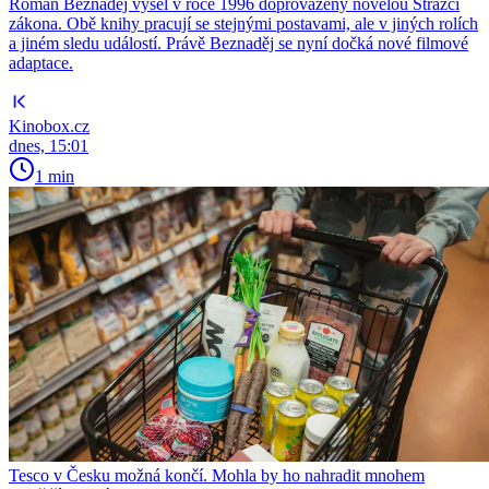
Román Beznaděj vyšel v roce 1996 doprovázený novelou Strážci
zákona. Obě knihy pracují se stejnými postavami, ale v jiných rolích
a jiném sledu událostí. Právě Beznaděj se nyní dočká nové filmové
adaptace.
Kinobox.cz
dnes, 15:01
1 min
Tesco v Česku možná končí. Mohla by ho nahradit mnohem