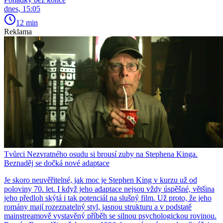
dnes, 15:05
12 min
Reklama
Tvůrci Nezvratného osudu si brousí zuby na Stephena Kinga.
Beznaděj se dočká nové adaptace
Je skoro neuvěřitelné, jak moc je Stephen King v kurzu už od
poloviny 70. let. I když jeho adaptace nejsou vždy úspěšné, většina
jeho předloh skýtá i tak potenciál na slušný film. Už proto, že jeho
romány mají rozeznatelný styl, jasnou strukturu a v podstatě
mainstreamově vystavěný příběh se silnou psychologickou rovinou.