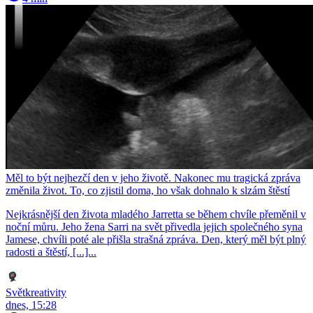
Měl to být nejhezčí den v jeho životě. Nakonec mu tragická zpráva
změnila život. To, co zjistil doma, ho však dohnalo k slzám štěstí
Nejkrásnější den života mladého Jarretta se během chvíle přeměnil v
noční můru. Jeho žena Sarri na svět přivedla jejich společného syna
Jamese, chvíli poté ale přišla strašná zpráva. Den, který měl být plný
radosti a štěstí, [...]...
Světkreativity
dnes, 15:28