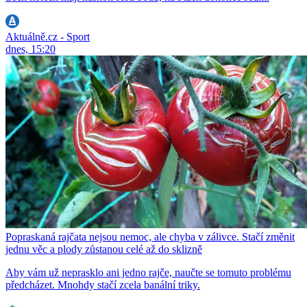
Aktuálně.cz - Sport
dnes, 15:20
Popraskaná rajčata nejsou nemoc, ale chyba v zálivce. Stačí změnit
jednu věc a plody zůstanou celé až do sklizně
Aby vám už neprasklo ani jedno rajče, naučte se tomuto problému
předcházet. Mnohdy stačí zcela banální triky.