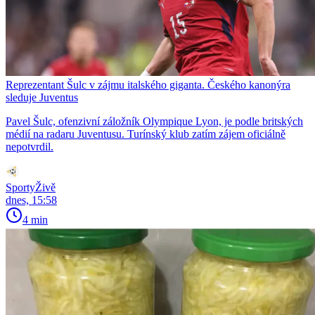
Reprezentant Šulc v zájmu italského giganta. Českého kanonýra
sleduje Juventus
Pavel Šulc, ofenzivní záložník Olympique Lyon, je podle britských
médií na radaru Juventusu. Turínský klub zatím zájem oficiálně
nepotvrdil.
SportyŽivě
dnes, 15:58
4 min