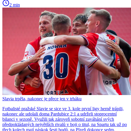
2 min
Slavia trpěla, nakonec je přece jen v trháku
Fotbalisté pražské Slavie se sice ve 3. kole první ligy herně trápili,
nakonec ale udolali doma Pardubice 2:1 a udrželi stoprocentní
bilanci v sezoně. Využili tak zároveň sobotní zaváhání svých
předpokládaných největších rivalů v boji o titul, na Spartu tak už po
třech kolech mají náskok šesti bodů, na Plzeň dokonce sedm.