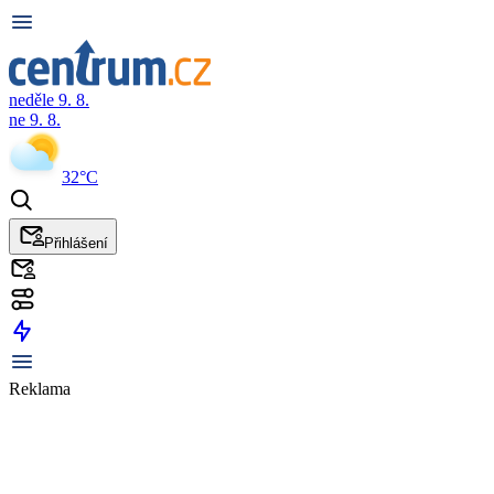
neděle 9. 8.
ne 9. 8.
32°C
Přihlášení
Reklama