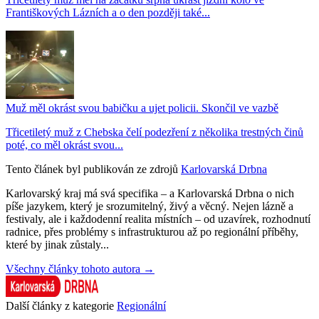
Františkových Lázních a o den později také...
Muž měl okrást svou babičku a ujet policii. Skončil ve vazbě
Třicetiletý muž z Chebska čelí podezření z několika trestných činů
poté, co měl okrást svou...
Tento článek byl publikován ze zdrojů
Karlovarská Drbna
Karlovarský kraj má svá specifika – a Karlovarská Drbna o nich
píše jazykem, který je srozumitelný, živý a věcný. Nejen lázně a
festivaly, ale i každodenní realita místních – od uzavírek, rozhodnutí
radnice, přes problémy s infrastrukturou až po regionální příběhy,
které by jinak zůstaly...
Všechny články tohoto autora →
Další články z kategorie
Regionální