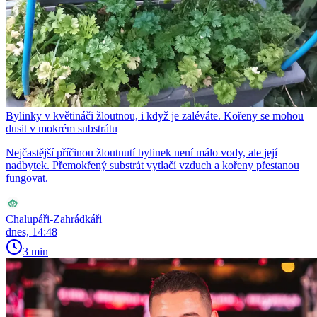
Bylinky v květináči žloutnou, i když je zaléváte. Kořeny se mohou
dusit v mokrém substrátu
Nejčastější příčinou žloutnutí bylinek není málo vody, ale její
nadbytek. Přemokřený substrát vytlačí vzduch a kořeny přestanou
fungovat.
Chalupáři-Zahrádkáři
dnes, 14:48
3 min