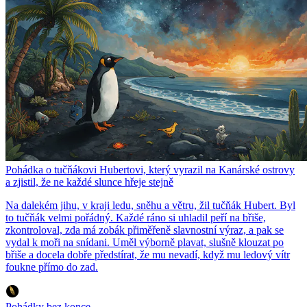
Pohádka o tučňákovi Hubertovi, který vyrazil na Kanárské ostrovy
a zjistil, že ne každé slunce hřeje stejně
Na dalekém jihu, v kraji ledu, sněhu a větru, žil tučňák Hubert. Byl
to tučňák velmi pořádný. Každé ráno si uhladil peří na břiše,
zkontroloval, zda má zobák přiměřeně slavnostní výraz, a pak se
vydal k moři na snídani. Uměl výborně plavat, slušně klouzat po
břiše a docela dobře předstírat, že mu nevadí, když mu ledový vítr
foukne přímo do zad.
Pohádky bez konce