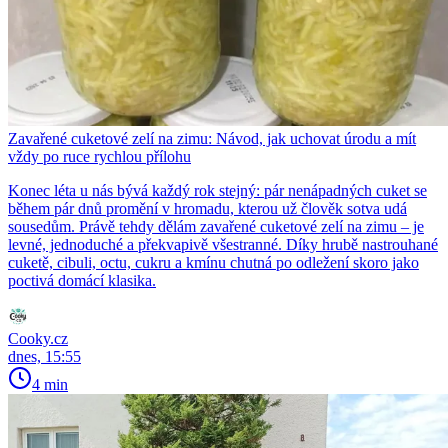
Zavařené cuketové zelí na zimu: Návod, jak uchovat úrodu a mít
vždy po ruce rychlou přílohu
Konec léta u nás bývá každý rok stejný: pár nenápadných cuket se
během pár dnů promění v hromadu, kterou už člověk sotva udá
sousedům. Právě tehdy dělám zavařené cuketové zelí na zimu – je
levné, jednoduché a překvapivě všestranné. Díky hrubě nastrouhané
cuketě, cibuli, octu, cukru a kmínu chutná po odležení skoro jako
poctivá domácí klasika.
Cooky.cz
dnes, 15:55
4 min