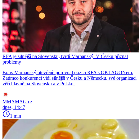
RFA je silnější na Slovensku, tvrdí Marhanský. V Česku přiznal
problémy
Boris Marhanský otevřeně porovnal pozici RFA s OKTAGONem.
Zatímco konkurenci vidí silnější v Česku a Německu, své organizaci
věří hlavně na Slovensku a v Polsku.
MMAMAG.cz
dnes, 14:47
1 min