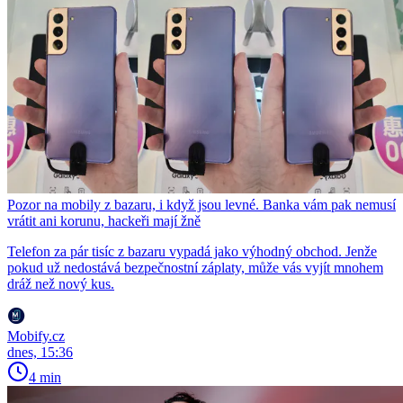
Pozor na mobily z bazaru, i když jsou levné. Banka vám pak nemusí
vrátit ani korunu, hackeři mají žně
Telefon za pár tisíc z bazaru vypadá jako výhodný obchod. Jenže
pokud už nedostává bezpečnostní záplaty, může vás vyjít mnohem
dráž než nový kus.
Mobify.cz
dnes, 15:36
4 min