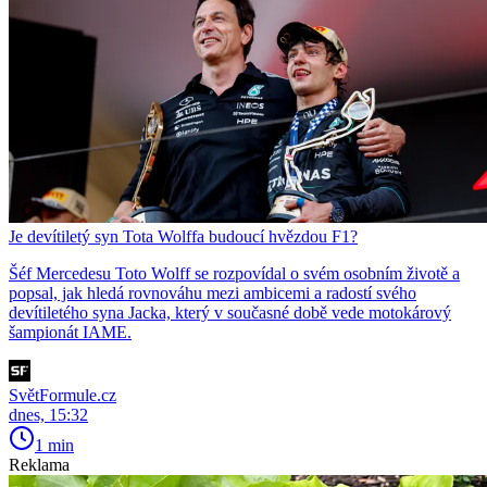
Je devítiletý syn Tota Wolffa budoucí hvězdou F1?
Šéf Mercedesu Toto Wolff se rozpovídal o svém osobním životě a
popsal, jak hledá rovnováhu mezi ambicemi a radostí svého
devítiletého syna Jacka, který v současné době vede motokárový
šampionát IAME.
SvětFormule.cz
dnes, 15:32
1 min
Reklama