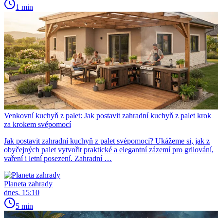
1 min
Venkovní kuchyň z palet: Jak postavit zahradní kuchyň z palet krok
za krokem svépomocí
Jak postavit zahradní kuchyň z palet svépomocí? Ukážeme si, jak z
obyčejných palet vytvořit praktické a elegantní zázemí pro grilování,
vaření i letní posezení. Zahradní …
Planeta zahrady
dnes, 15:10
5 min