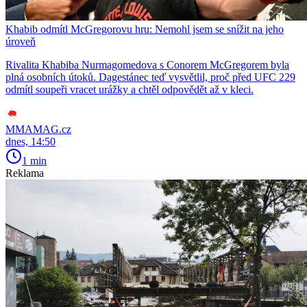
Khabib odmítl McGregorovu hru: Nemohl jsem se snížit na jeho
úroveň
Rivalita Khabiba Nurmagomedova s Conorem McGregorem byla
plná osobních útoků. Dagestánec teď vysvětlil, proč před UFC 229
odmítl soupeři vracet urážky a chtěl odpovědět až v kleci.
MMAMAG.cz
dnes, 14:50
1 min
Reklama