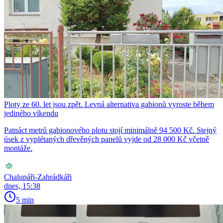
Ploty ze 60. let jsou zpět. Levná alternativa gabionů vyroste během
jediného víkendu
Patnáct metrů gabionového plotu stojí minimálně 94 500 Kč. Stejný
úsek z vyplétaných dřevěných panelů vyjde od 28 000 Kč včetně
montáže.
Chalupáři-Zahrádkáři
dnes, 15:38
5 min