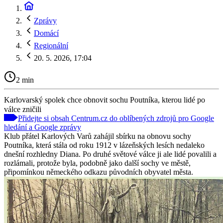
Zprávy
Domácí
Regionální
20. 5. 2026, 17:04
2 min
Karlovarský spolek chce obnovit sochu Poutníka, kterou lidé po
válce zničili
Přidejte si obsah Centrum.cz do oblíbených zdrojů pro Google
hledání a Google zprávy
Klub přátel Karlových Varů zahájil sbírku na obnovu sochy
Poutníka, která stála od roku 1912 v lázeňských lesích nedaleko
dnešní rozhledny Diana. Po druhé světové válce ji ale lidé povalili a
rozlámali, protože byla, podobně jako další sochy ve městě,
připomínkou německého odkazu původních obyvatel města.