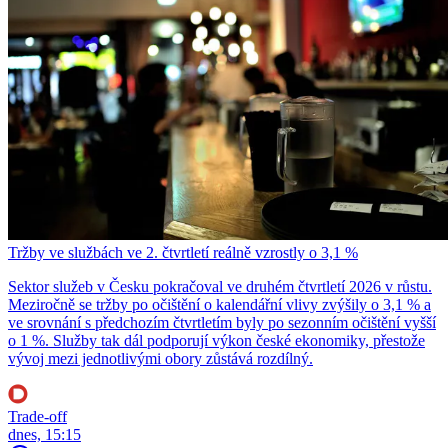
Tržby ve službách ve 2. čtvrtletí reálně vzrostly o 3,1 %
Sektor služeb v Česku pokračoval ve druhém čtvrtletí 2026 v růstu.
Meziročně se tržby po očištění o kalendářní vlivy zvýšily o 3,1 % a
ve srovnání s předchozím čtvrtletím byly po sezonním očištění vyšší
o 1 %. Služby tak dál podporují výkon české ekonomiky, přestože
vývoj mezi jednotlivými obory zůstává rozdílný.
Trade-off
dnes, 15:15