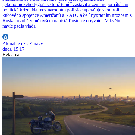
„ekonomického tygra“ se totiž téměř zastavil a zemi nepomáhá ani
politická krize. Na mezinárodním poli sice upevňuje svou roli
klíčového spojence Američanů a NATO a čelí hybridním hrozbám z
Ruska, uvnitř země ovšem narůstá frustrace obyvatel. V květnu
navíc padla vláda.
Aktuálně.cz - Zprávy
dnes, 15:17
Reklama