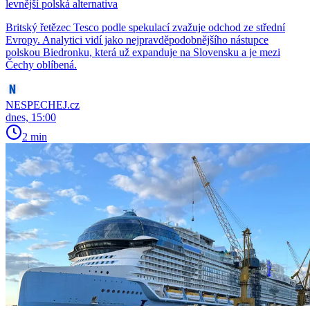
levnější polská alternativa
Britský řetězec Tesco podle spekulací zvažuje odchod ze střední
Evropy. Analytici vidí jako nejpravděpodobnějšího nástupce
polskou Biedronku, která už expanduje na Slovensku a je mezi
Čechy oblíbená.
NESPECHEJ.cz
dnes, 15:00
2 min