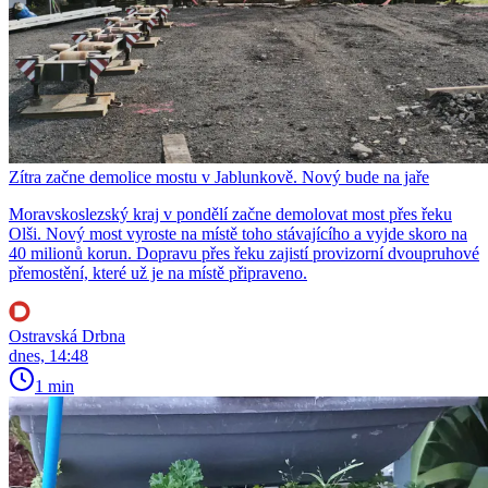
Zítra začne demolice mostu v Jablunkově. Nový bude na jaře
Moravskoslezský kraj v pondělí začne demolovat most přes řeku
Olši. Nový most vyroste na místě toho stávajícího a vyjde skoro na
40 milionů korun. Dopravu přes řeku zajistí provizorní dvoupruhové
přemostění, které už je na místě připraveno.
Ostravská Drbna
dnes, 14:48
1 min