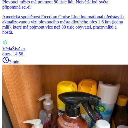
Plovoucí město má pojmout 80 tisíc lidí. Největší loď světa
připomíná sci-fi
Americká společnost Freedom Cruise Line International představila
aktualizovanou vizi plovoucího města dlouhého přes 1,6 km (jednu
míli), které má pojmout více než 80 tisíc obyvatel, pracovníků a
hostů.
VědaŽivě.cz
dnes, 14:56
3 min