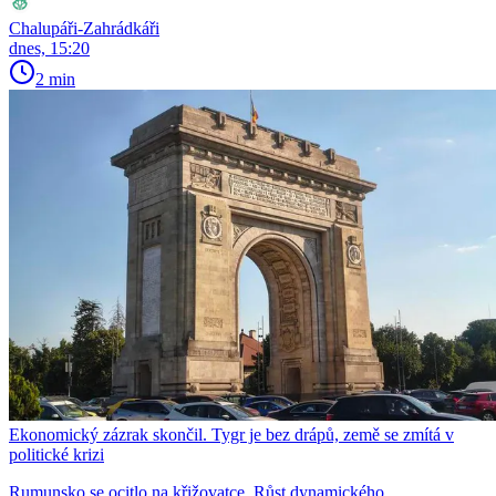
Chalupáři-Zahrádkáři
dnes, 15:20
2 min
Ekonomický zázrak skončil. Tygr je bez drápů, země se zmítá v
politické krizi
Rumunsko se ocitlo na křižovatce. Růst dynamického