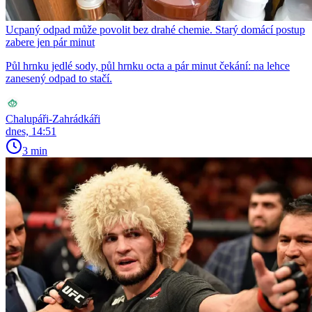
Ucpaný odpad může povolit bez drahé chemie. Starý domácí postup
zabere jen pár minut
Půl hrnku jedlé sody, půl hrnku octa a pár minut čekání: na lehce
zanesený odpad to stačí.
Chalupáři-Zahrádkáři
dnes, 14:51
3 min