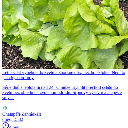
Letní salát vyběhne do květu a zhořkne dřív, než ho sklidíte. Není to
jen chyba odrůdy
Série dnů s teplotami nad 24 °C může urychlit přechod salátu do
květu bez ohledu na zvolenou odrůdu. Srpnový výsev má ale ještě
smysl.
Chalupáři-Zahrádkáři
dnes, 15:32
4 min