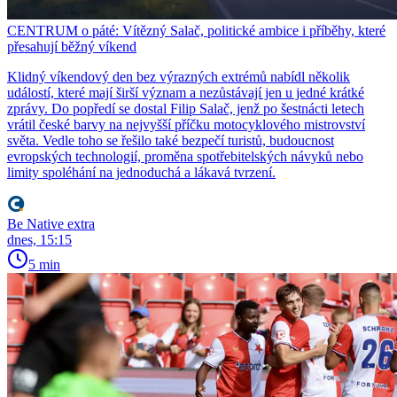
CENTRUM o páté: Vítězný Salač, politické ambice i příběhy, které
přesahují běžný víkend
Klidný víkendový den bez výrazných extrémů nabídl několik
událostí, které mají širší význam a nezůstávají jen u jedné krátké
zprávy. Do popředí se dostal Filip Salač, jenž po šestnácti letech
vrátil české barvy na nejvyšší příčku motocyklového mistrovství
světa. Vedle toho se řešilo také bezpečí turistů, budoucnost
evropských technologií, proměna spotřebitelských návyků nebo
limity spoléhání na jednoduchá a lákavá tvrzení.
Be Native extra
dnes, 15:15
5 min