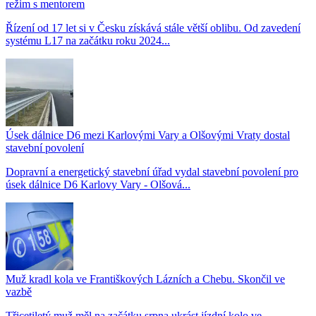
režim s mentorem
Řízení od 17 let si v Česku získává stále větší oblibu. Od zavedení
systému L17 na začátku roku 2024...
Úsek dálnice D6 mezi Karlovými Vary a Olšovými Vraty dostal
stavební povolení
Dopravní a energetický stavební úřad vydal stavební povolení pro
úsek dálnice D6 Karlovy Vary - Olšová...
Muž kradl kola ve Františkových Lázních a Chebu. Skončil ve
vazbě
Třicetiletý muž měl na začátku srpna ukrást jízdní kolo ve