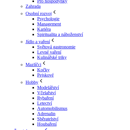
Pro hospodyňky
Zahrada
Osobní rozvoj
Psychologie
Management
Kariéra
Spiritualita a náboženství
Jídlo a vaření
Světová gastronomie
Levné vaření
Kulinářské triky
Mazlíčci
Kočky
Pejskové
Hobby
Modelářství
Včelařství
Rybaření
Letectví
Automobilismus
Adrenalin
Sběratelství
Houbaření