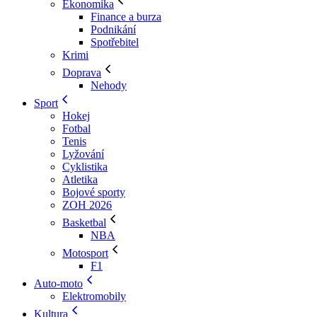
Ekonomika
Finance a burza
Podnikání
Spotřebitel
Krimi
Doprava
Nehody
Sport
Hokej
Fotbal
Tenis
Lyžování
Cyklistika
Atletika
Bojové sporty
ZOH 2026
Basketbal
NBA
Motosport
F1
Auto-moto
Elektromobily
Kultura