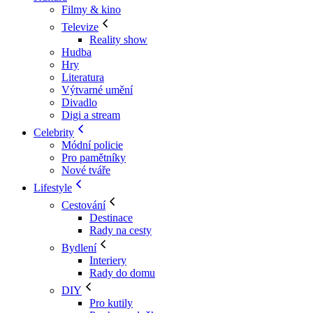
Filmy & kino
Televize
Reality show
Hudba
Hry
Literatura
Výtvarné umění
Divadlo
Digi a stream
Celebrity
Módní policie
Pro pamětníky
Nové tváře
Lifestyle
Cestování
Destinace
Rady na cesty
Bydlení
Interiery
Rady do domu
DIY
Pro kutily