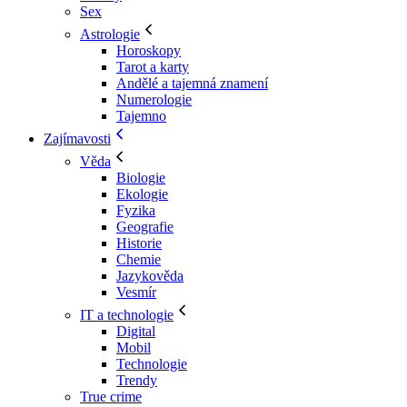
Sex
Astrologie
Horoskopy
Tarot a karty
Andělé a tajemná znamení
Numerologie
Tajemno
Zajímavosti
Věda
Biologie
Ekologie
Fyzika
Geografie
Historie
Chemie
Jazykověda
Vesmír
IT a technologie
Digital
Mobil
Technologie
Trendy
True crime