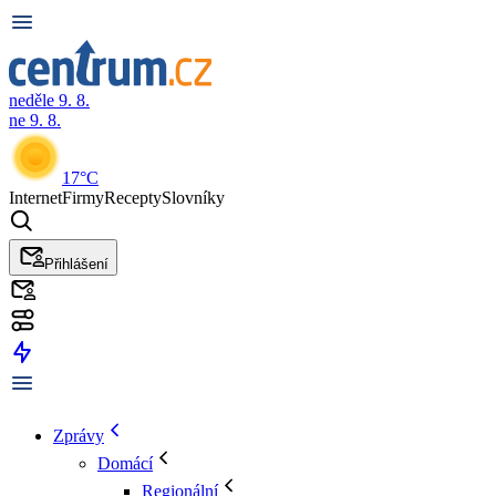
neděle 9. 8.
ne 9. 8.
17°C
Internet
Firmy
Recepty
Slovníky
Přihlášení
Zprávy
Domácí
Regionální