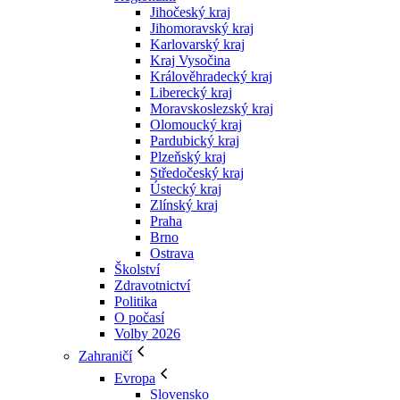
Jihočeský kraj
Jihomoravský kraj
Karlovarský kraj
Kraj Vysočina
Králověhradecký kraj
Liberecký kraj
Moravskoslezský kraj
Olomoucký kraj
Pardubický kraj
Plzeňský kraj
Středočeský kraj
Ústecký kraj
Zlínský kraj
Praha
Brno
Ostrava
Školství
Zdravotnictví
Politika
O počasí
Volby 2026
Zahraničí
Evropa
Slovensko