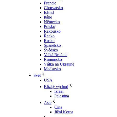
Francie
Chorvatsko
Island
Itálie
Německo
Polsko
Rakousko
Řecko
Rusko
Španělsko
Švédsko
Velká Británie
Rumunsko
Válka na Ukrajině
Maďarsko
Svět
USA
Blízký východ
Izrael
Palestina
Asie
Čína
Jižní Korea