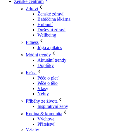
Ženské centrum
Zdraví
Ženské zdraví
Babiččina lékárna
Hubnutí
Duševní zdraví
Wellbeing
Fitness
Jóga a pilates
Módní trendy
Aktuální trendy
Doplňky
Krása
Péče o pleť
Péče o tělo
Vlasy
Nehty
Příběhy ze života
Inspirativní ženy
Rodina & komunita
Výchova
Přátelství
Vztahy