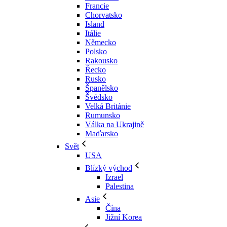
Francie
Chorvatsko
Island
Itálie
Německo
Polsko
Rakousko
Řecko
Rusko
Španělsko
Švédsko
Velká Británie
Rumunsko
Válka na Ukrajině
Maďarsko
Svět
USA
Blízký východ
Izrael
Palestina
Asie
Čína
Jižní Korea