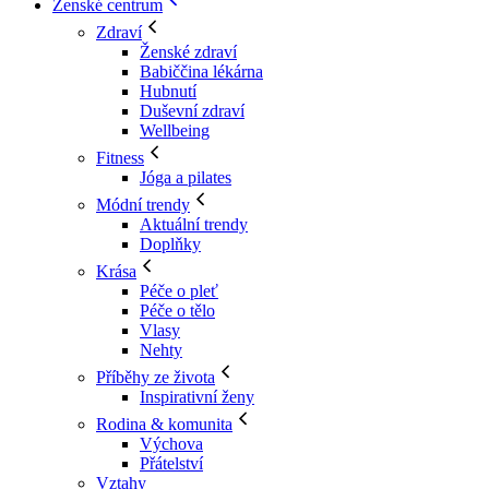
Ženské centrum
Zdraví
Ženské zdraví
Babiččina lékárna
Hubnutí
Duševní zdraví
Wellbeing
Fitness
Jóga a pilates
Módní trendy
Aktuální trendy
Doplňky
Krása
Péče o pleť
Péče o tělo
Vlasy
Nehty
Příběhy ze života
Inspirativní ženy
Rodina & komunita
Výchova
Přátelství
Vztahy