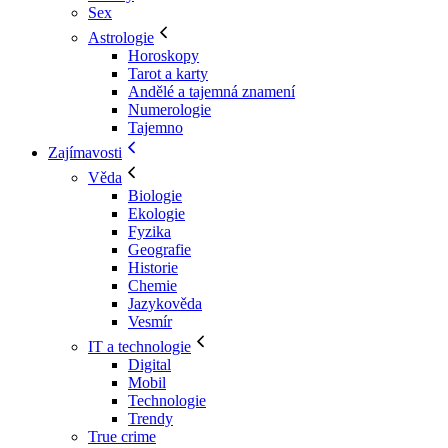
Sex
Astrologie
Horoskopy
Tarot a karty
Andělé a tajemná znamení
Numerologie
Tajemno
Zajímavosti
Věda
Biologie
Ekologie
Fyzika
Geografie
Historie
Chemie
Jazykověda
Vesmír
IT a technologie
Digital
Mobil
Technologie
Trendy
True crime