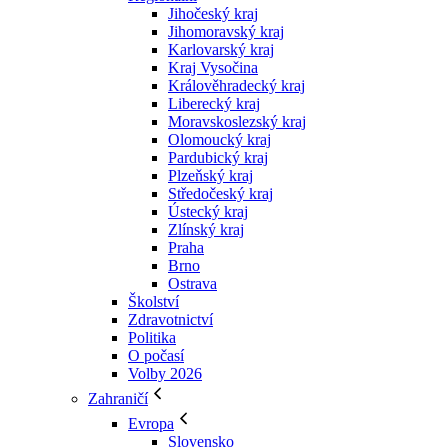
Jihočeský kraj
Jihomoravský kraj
Karlovarský kraj
Kraj Vysočina
Králověhradecký kraj
Liberecký kraj
Moravskoslezský kraj
Olomoucký kraj
Pardubický kraj
Plzeňský kraj
Středočeský kraj
Ústecký kraj
Zlínský kraj
Praha
Brno
Ostrava
Školství
Zdravotnictví
Politika
O počasí
Volby 2026
Zahraničí
Evropa
Slovensko