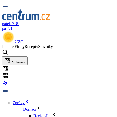
pátek 7. 8.
pá 7. 8.
26°C
Internet
Firmy
Recepty
Slovníky
Přihlášení
Zprávy
Domácí
Regionální