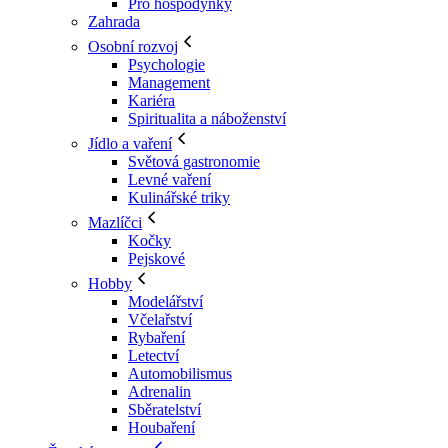
Pro hospodyňky
Zahrada
Osobní rozvoj
Psychologie
Management
Kariéra
Spiritualita a náboženství
Jídlo a vaření
Světová gastronomie
Levné vaření
Kulinářské triky
Mazlíčci
Kočky
Pejskové
Hobby
Modelářství
Včelařství
Rybaření
Letectví
Automobilismus
Adrenalin
Sběratelství
Houbaření