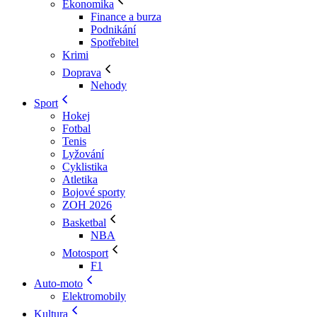
Ekonomika
Finance a burza
Podnikání
Spotřebitel
Krimi
Doprava
Nehody
Sport
Hokej
Fotbal
Tenis
Lyžování
Cyklistika
Atletika
Bojové sporty
ZOH 2026
Basketbal
NBA
Motosport
F1
Auto-moto
Elektromobily
Kultura