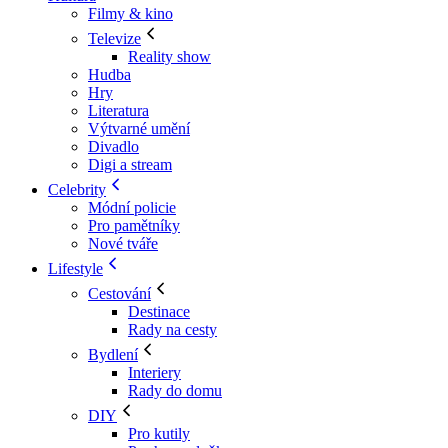
Filmy & kino
Televize
Reality show
Hudba
Hry
Literatura
Výtvarné umění
Divadlo
Digi a stream
Celebrity
Módní policie
Pro pamětníky
Nové tváře
Lifestyle
Cestování
Destinace
Rady na cesty
Bydlení
Interiery
Rady do domu
DIY
Pro kutily