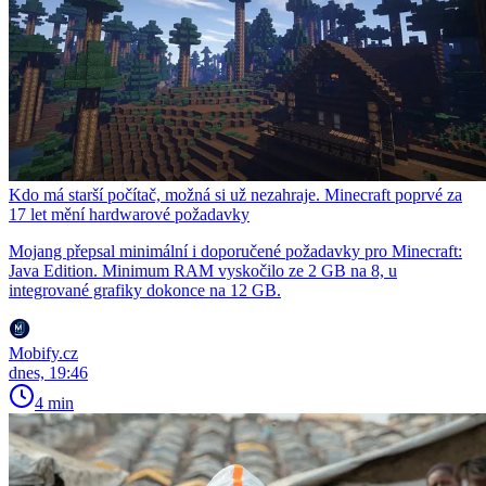
Kdo má starší počítač, možná si už nezahraje. Minecraft poprvé za
17 let mění hardwarové požadavky
Mojang přepsal minimální i doporučené požadavky pro Minecraft:
Java Edition. Minimum RAM vyskočilo ze 2 GB na 8, u
integrované grafiky dokonce na 12 GB.
Mobify.cz
dnes, 19:46
4 min