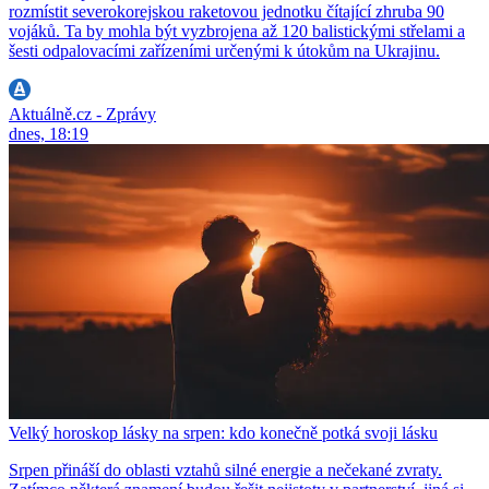
rozmístit severokorejskou raketovou jednotku čítající zhruba 90
vojáků. Ta by mohla být vyzbrojena až 120 balistickými střelami a
šesti odpalovacími zařízeními určenými k útokům na Ukrajinu.
Aktuálně.cz - Zprávy
dnes, 18:19
Velký horoskop lásky na srpen: kdo konečně potká svoji lásku
Srpen přináší do oblasti vztahů silné energie a nečekané zvraty.