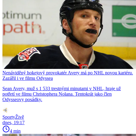
Nenáviděný hokejový provokatér Avery má po NHL novou kariéru.
Zazářil i ve filmu Odyssea
Sean Avery, muž s 1 533 trestnými minutami v NHL, hraje už
potřetí ve filmu Christophera Nolana. Tentokrát jako člen
Odysseovy posádky.
SportyŽivě
dnes, 19:17
4 min