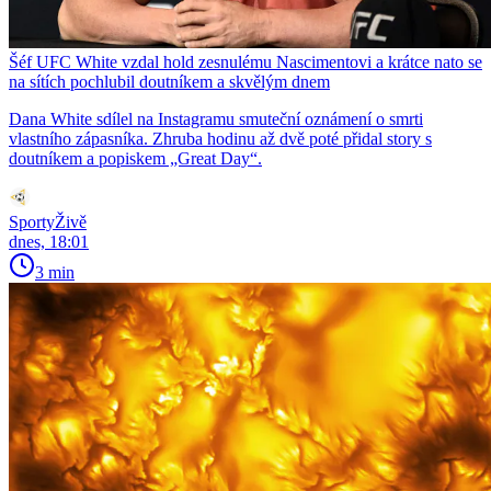
Šéf UFC White vzdal hold zesnulému Nascimentovi a krátce nato se
na sítích pochlubil doutníkem a skvělým dnem
Dana White sdílel na Instagramu smuteční oznámení o smrti
vlastního zápasníka. Zhruba hodinu až dvě poté přidal story s
doutníkem a popiskem „Great Day“.
SportyŽivě
dnes, 18:01
3 min