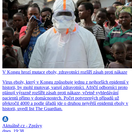
V Kongu hrozí mutace eboly, zdravotníci rozšíří zásah proti nákaze
Virus eboly, který v Kongu způsobuje jednu z nejhorších epidemií v
historii, by mohl mutovat, varují zdravotníci. Afričtí odborníci proto
plánují výrazně rozšířit zásah proti nákaze, včetně vyhledávání
pacientů přímo v domácnostech. Počet potvrzených případů už
překročil 4000 a podle úřadů jde o druhou největší epidemii eboly v
historii, uvedl list The Guardian.
Aktuálně.cz - Zprávy
dnes, 19:38