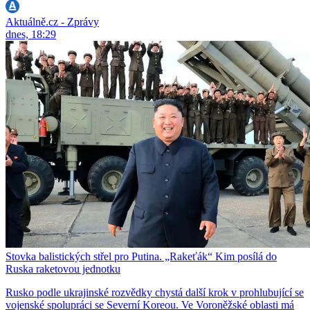
Aktuálně.cz - Zprávy
dnes, 18:29
Stovka balistických střel pro Putina. „Rakeťák“ Kim posílá do
Ruska raketovou jednotku
Rusko podle ukrajinské rozvědky chystá další krok v prohlubující se
vojenské spolupráci se Severní Koreou. Ve Voroněžské oblasti má