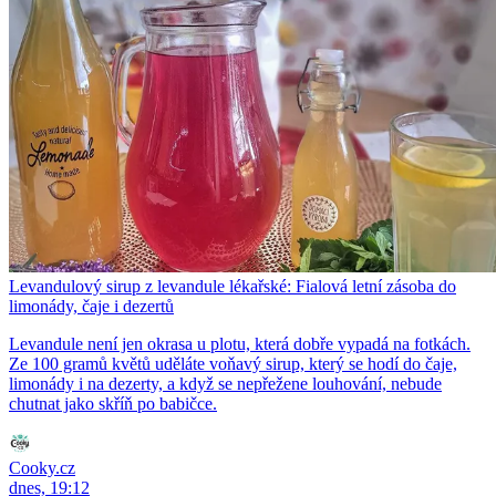
Levandulový sirup z levandule lékařské: Fialová letní zásoba do
limonády, čaje i dezertů
Levandule není jen okrasa u plotu, která dobře vypadá na fotkách.
Ze 100 gramů květů uděláte voňavý sirup, který se hodí do čaje,
limonády i na dezerty, a když se nepřežene louhování, nebude
chutnat jako skříň po babičce.
Cooky.cz
dnes, 19:12