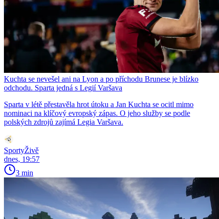
Kuchta se nevešel ani na Lyon a po příchodu Brunese je blízko
odchodu. Sparta jedná s Legií Varšava
Sparta v létě přestavěla hrot útoku a Jan Kuchta se ocitl mimo
nominaci na klíčový evropský zápas. O jeho služby se podle
polských zdrojů zajímá Legia Varšava.
SportyŽivě
dnes, 19:57
3 min