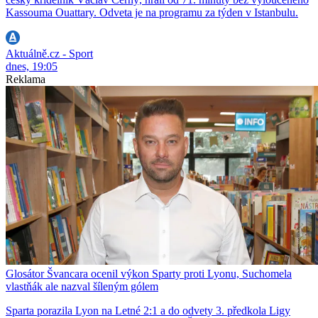
Kassouma Ouattary. Odveta je na programu za týden v Istanbulu.
Aktuálně.cz - Sport
dnes, 19:05
Reklama
Glosátor Švancara ocenil výkon Sparty proti Lyonu, Suchomela
vlastňák ale nazval šíleným gólem
Sparta porazila Lyon na Letné 2:1 a do odvety 3. předkola Ligy