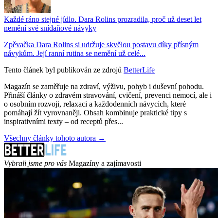
Každé ráno stejné jídlo. Dara Rolins prozradila, proč už deset let
nemění své snídaňové návyky
Zpěvačka Dara Rolins si udržuje skvělou postavu díky přísným
návykům. Její ranní rutina se nemění už celé...
Tento článek byl publikován ze zdrojů
BetterLife
Magazín se zaměřuje na zdraví, výživu, pohyb i duševní pohodu.
Přináší články o zdravém stravování, cvičení, prevenci nemocí, ale i
o osobním rozvoji, relaxaci a každodenních návycích, které
pomáhají žít vyrovnaněji. Obsah kombinuje praktické tipy s
inspirativními texty – od receptů přes...
Všechny články tohoto autora →
Vybrali jsme pro vás
Magazíny a zajímavosti