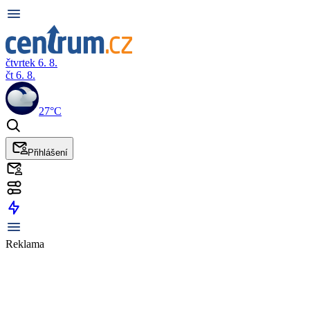
čtvrtek 6. 8.
čt 6. 8.
27°C
Přihlášení
Reklama