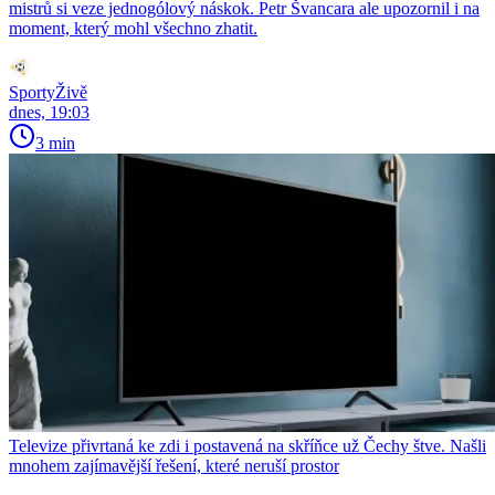
mistrů si veze jednogólový náskok. Petr Švancara ale upozornil i na
moment, který mohl všechno zhatit.
SportyŽivě
dnes, 19:03
3 min
Televize přivrtaná ke zdi i postavená na skříňce už Čechy štve. Našli
mnohem zajímavější řešení, které neruší prostor