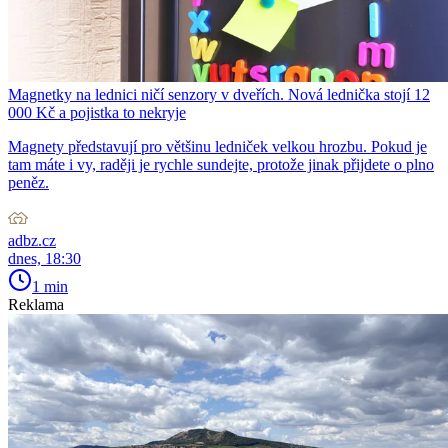
Magnetky na lednici ničí senzory v dveřích. Nová lednička stojí 12
000 Kč a pojistka to nekryje
Magnety představují pro většinu ledniček velkou hrozbu. Pokud je
tam máte i vy, raději je rychle sundejte, protože jinak přijdete o plno
peněz.
adbz.cz
dnes, 18:30
1 min
Reklama