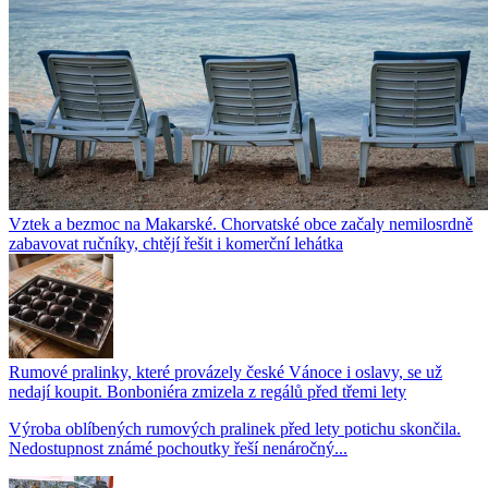
Vztek a bezmoc na Makarské. Chorvatské obce začaly nemilosrdně
zabavovat ručníky, chtějí řešit i komerční lehátka
Rumové pralinky, které provázely české Vánoce i oslavy, se už
nedají koupit. Bonboniéra zmizela z regálů před třemi lety
Výroba oblíbených rumových pralinek před lety potichu skončila.
Nedostupnost známé pochoutky řeší nenáročný...