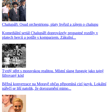
Chalupáři: Osud orchestrionu, platy hvězd a zájem o chalupu
Komediální seriál Chalupáři doprovázely propastné rozdíly v
platech herců a potíže s komparzem. Zákulisí...
Tvrdý střet s moravskou realitou. Místní slang funguje jako tajný
šifrovaný kód
Běžná konverzace na Moravě občas připomíná cizí jazyk. Lokální
nářečí se liší natolik, že dorozumění mimo...