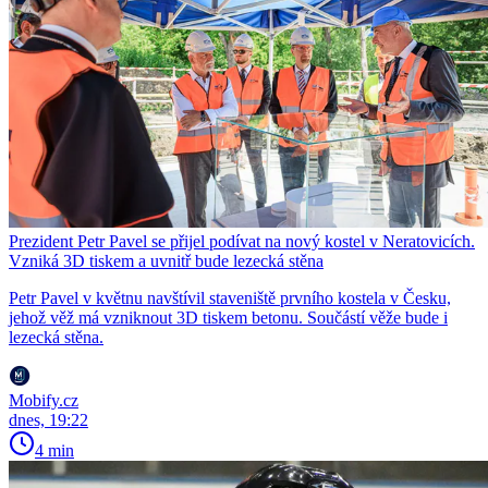
Prezident Petr Pavel se přijel podívat na nový kostel v Neratovicích.
Vzniká 3D tiskem a uvnitř bude lezecká stěna
Petr Pavel v květnu navštívil staveniště prvního kostela v Česku,
jehož věž má vzniknout 3D tiskem betonu. Součástí věže bude i
lezecká stěna.
Mobify.cz
dnes, 19:22
4 min