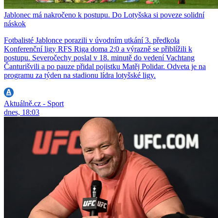
Jablonec má nakročeno k postupu. Do Lotyšska si poveze solidní
náskok
Fotbalisté Jablonce porazili v úvodním utkání 3. předkola
Konferenční ligy RFS Riga doma 2:0 a výrazně se přiblížili k
postupu. Severočechy poslal v 18. minutě do vedení Vachtang
Čanturišvili a po pauze přidal pojistku Matěj Polidar. Odveta je na
programu za týden na stadionu lídra lotyšské ligy.
Aktuálně.cz - Sport
dnes, 18:03