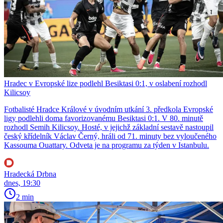
Hradec v Evropské lize podlehl Besiktasi 0:1, v oslabení rozhodl
Kilicsoy
Fotbalisté Hradce Králové v úvodním utkání 3. předkola Evropské
ligy podlehli doma favorizovanému Besiktasi 0:1. V 80. minutě
rozhodl Semih Kilicsoy. Hosté, v jejichž základní sestavě nastoupil
český křídelník Václav Černý, hráli od 71. minuty bez vyloučeného
Kassouma Ouattary. Odveta je na programu za týden v Istanbulu.
Hradecká Drbna
dnes, 19:30
2 min