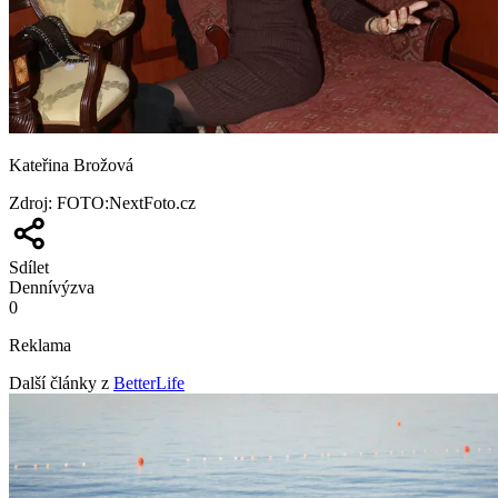
Kateřina Brožová
Zdroj
:
FOTO:NextFoto.cz
Sdílet
Denní
výzva
0
Reklama
Další články z
BetterLife