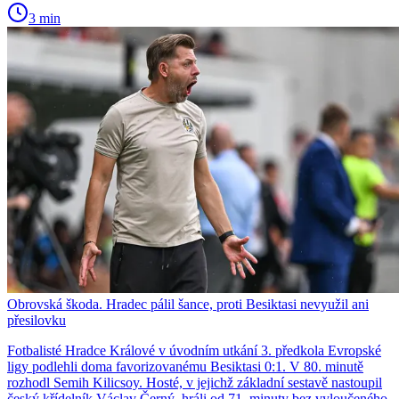
3 min
Obrovská škoda. Hradec pálil šance, proti Besiktasi nevyužil ani
přesilovku
Fotbalisté Hradce Králové v úvodním utkání 3. předkola Evropské
ligy podlehli doma favorizovanému Besiktasi 0:1. V 80. minutě
rozhodl Semih Kilicsoy. Hosté, v jejichž základní sestavě nastoupil
český křídelník Václav Černý, hráli od 71. minuty bez vyloučeného