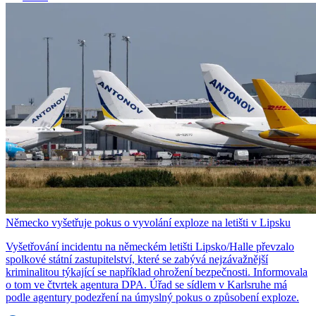
Německo vyšetřuje pokus o vyvolání exploze na letišti v Lipsku
Vyšetřování incidentu na německém letišti Lipsko/Halle převzalo
spolkové státní zastupitelství, které se zabývá nejzávažnější
kriminalitou týkající se například ohrožení bezpečnosti. Informovala
o tom ve čtvrtek agentura DPA. Úřad se sídlem v Karlsruhe má
podle agentury podezření na úmyslný pokus o způsobení exploze.