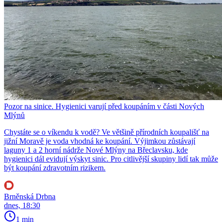
Pozor na sinice. Hygienici varují před koupáním v části Nových
Mlýnů
Chystáte se o víkendu k vodě? Ve většině přírodních koupališť na
jižní Moravě je voda vhodná ke koupání. Výjimkou zůstávají
laguny 1 a 2 horní nádrže Nové Mlýny na Břeclavsku, kde
hygienici dál evidují výskyt sinic. Pro citlivější skupiny lidí tak může
být koupání zdravotním rizikem.
Brněnská Drbna
dnes, 18:30
1 min