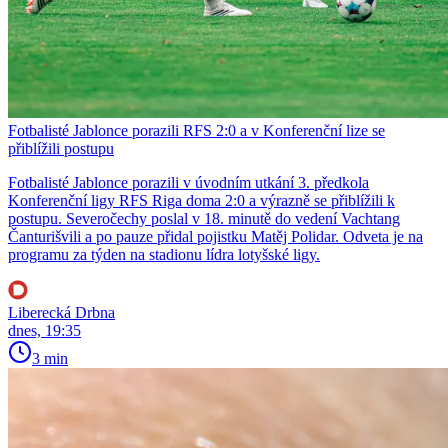
Fotbalisté Jablonce porazili RFS 2:0 a v Konferenční lize se
přiblížili postupu
Fotbalisté Jablonce porazili v úvodním utkání 3. předkola
Konferenční ligy RFS Riga doma 2:0 a výrazně se přiblížili k
postupu. Severočechy poslal v 18. minutě do vedení Vachtang
Čanturišvili a po pauze přidal pojistku Matěj Polidar. Odveta je na
programu za týden na stadionu lídra lotyšské ligy.
Liberecká Drbna
dnes, 19:35
3 min