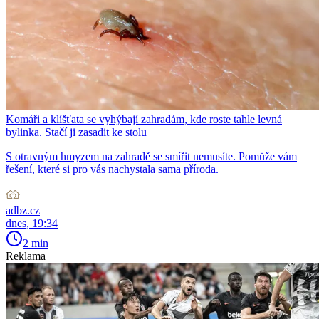
Komáři a klíšťata se vyhýbají zahradám, kde roste tahle levná
bylinka. Stačí ji zasadit ke stolu
S otravným hmyzem na zahradě se smířit nemusíte. Pomůže vám
řešení, které si pro vás nachystala sama příroda.
adbz.cz
dnes, 19:34
2 min
Reklama