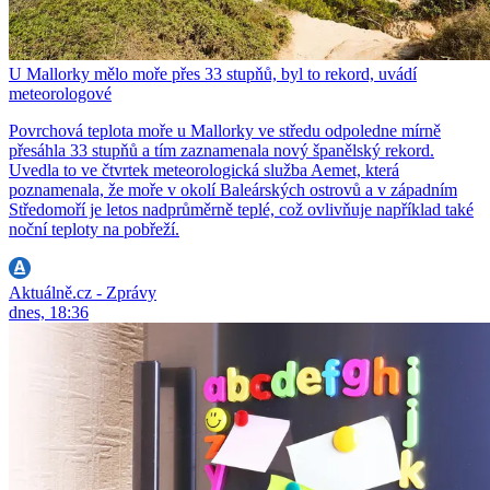
U Mallorky mělo moře přes 33 stupňů, byl to rekord, uvádí
meteorologové
Povrchová teplota moře u Mallorky ve středu odpoledne mírně
přesáhla 33 stupňů a tím zaznamenala nový španělský rekord.
Uvedla to ve čtvrtek meteorologická služba Aemet, která
poznamenala, že moře v okolí Baleárských ostrovů a v západním
Středomoří je letos nadprůměrně teplé, což ovlivňuje například také
noční teploty na pobřeží.
Aktuálně.cz - Zprávy
dnes, 18:36