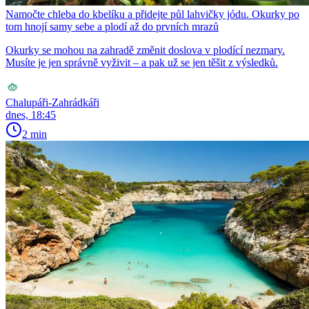
Namočte chleba do kbelíku a přidejte půl lahvičky jódu. Okurky po
tom hnojí samy sebe a plodí až do prvních mrazů
Okurky se mohou na zahradě změnit doslova v plodící nezmary.
Musíte je jen správně vyživit – a pak už se jen těšit z výsledků.
Chalupáři-Zahrádkáři
dnes, 18:45
2 min