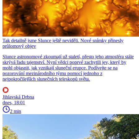
Tak detailně jsme Slunce ještě neviděli. Nové snímky přinesly
průlomový objev
Slunce astronomové zkoumají už staletí, přesto jeho atmosféra stále
skrývá řadu tajemství. Nyní vědci poprvé zachytili jev, který by
mohl objasnit, jak vznikají sluneční erupce. Podívejte se na
pozorování mezinárodního týmu pomocí jednoho z
nejpokročilejších slunečních teleskopů světa.
Jihlavská Drbna
dnes, 18:01
2 min