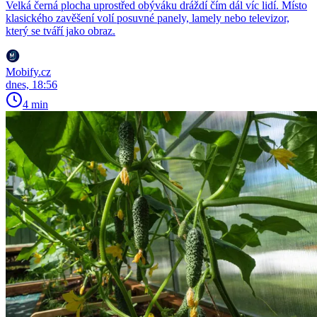
Velká černá plocha uprostřed obýváku dráždí čím dál víc lidí. Místo
klasického zavěšení volí posuvné panely, lamely nebo televizor,
který se tváří jako obraz.
Mobify.cz
dnes, 18:56
4 min