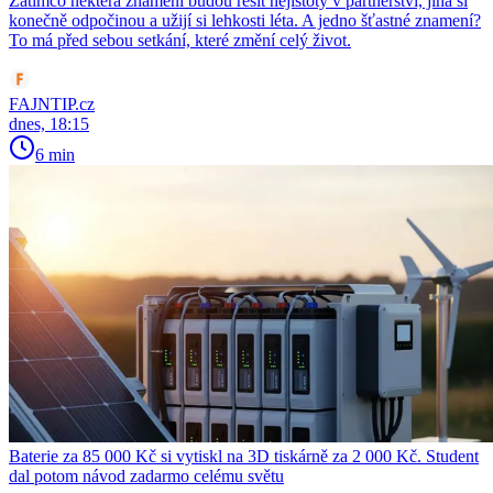
Zatímco některá znamení budou řešit nejistoty v partnerství, jiná si
konečně odpočinou a užijí si lehkosti léta. A jedno šťastné znamení?
To má před sebou setkání, které změní celý život.
FAJNTIP.cz
dnes, 18:15
6 min
Baterie za 85 000 Kč si vytiskl na 3D tiskárně za 2 000 Kč. Student
dal potom návod zadarmo celému světu