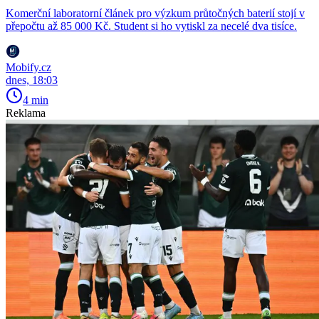
Komerční laboratorní článek pro výzkum průtočných baterií stojí v
přepočtu až 85 000 Kč. Student si ho vytiskl za necelé dva tisíce.
Mobify.cz
dnes, 18:03
4 min
Reklama