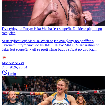
Dva týdny po Furym čeká Wacha šest soupeřů. Do klece půjdou po
dvojicích
Šestačtyřicetiletý Mariusz Wach se jen dva týdny po porážce s
Tysonem Furym vrací do PRIME SHOW MMA. V Koszalinu ho
čeká šest soupeřů, kteří se proti němu budou střídat po dvojicích.
MMAMAG.cz
7. 8. 2026, 23:34
1 min