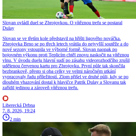
Slovan ovládl duel se Zbrojovkou. O vítěznou trefu se postaral
Dulay
Slovan se ve třetím kole představil na hřišti ligového nováčka.
Zbrojovka Brno se po třech letech vrátila do nejvyšší soutěže a do
nové sezony vstoupila ve výborné formě. Slovan naopak po
bojovném výkonu proti Teplicím chtěl znovu naskočit na vítěznou
vlnu. V úvodu duelu hlavní sudí po zásahu videorozhodčího zrušil
udělenou červenou kartu pro Zbrojovku. První půle tak skončila
bezbrankově, přesto si oba celky ve velmi náročném utkání
vypracovaly řadu příležitostí. Zlom přišel ve druhé půli, kdy se po
dlouhém vhazování dostal k hlavičce Patrik Dulay a Slovanu tak
zařídil jedinou a zároveň vítěznou trefu.
Liberecká Drbna
7. 8. 2026, 19:24
2 min