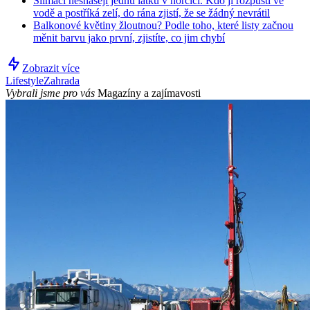
Slimáci nesnášejí jednu látku v hořčici. Kdo ji rozpustí ve
vodě a postříká zelí, do rána zjistí, že se žádný nevrátil
Balkonové květiny žloutnou? Podle toho, které listy začnou
měnit barvu jako první, zjistíte, co jim chybí
Zobrazit více
Lifestyle
Zahrada
Vybrali jsme pro vás
Magazíny a zajímavosti