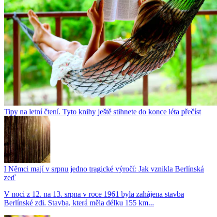
Tipy na letní čtení. Tyto knihy ještě stihnete do konce léta přečíst
I Němci mají v srpnu jedno tragické výročí: Jak vznikla Berlínská
zeď
V noci z 12. na 13. srpna v roce 1961 byla zahájena stavba
Berlínské zdi. Stavba, která měla délku 155 km...