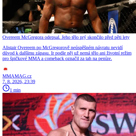
Overeem McGregora odepsal. Jeho tělo prý skončilo před pěti lety
Alistair Overeem po McGregorově neúspěšném návratu nevidí
důvod k dalšímu zápasu. Ir podle něj už nemá tělo ani životní režim
pro špičkové MMA a comeback označil za tah na peníze.
MMAMAG.cz
7. 8. 2026, 23:39
1 min