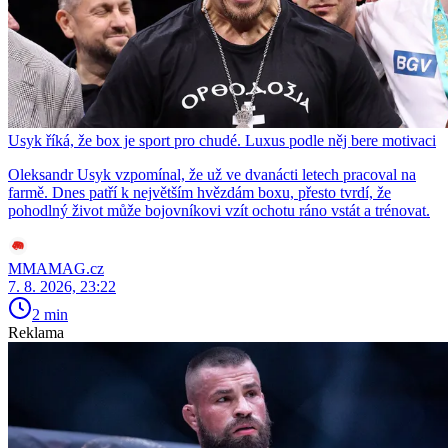
Usyk říká, že box je sport pro chudé. Luxus podle něj bere motivaci
Oleksandr Usyk vzpomínal, že už ve dvanácti letech pracoval na
farmě. Dnes patří k největším hvězdám boxu, přesto tvrdí, že
pohodlný život může bojovníkovi vzít ochotu ráno vstát a trénovat.
MMAMAG.cz
7. 8. 2026, 23:22
2 min
Reklama