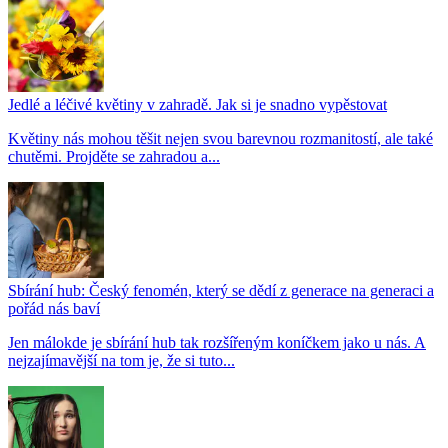
Jedlé a léčivé květiny v zahradě. Jak si je snadno vypěstovat
Květiny nás mohou těšit nejen svou barevnou rozmanitostí, ale také
chutěmi. Projděte se zahradou a...
Sbírání hub: Český fenomén, který se dědí z generace na generaci a
pořád nás baví
Jen málokde je sbírání hub tak rozšířeným koníčkem jako u nás. A
nejzajímavější na tom je, že si tuto...