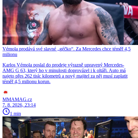
Vémola prodává své slavné „géčko“. Za Mercedes chce téměř 4,5
milionu
Karlos Vémola poslal do prodeje výrazně upravený Mercedes-
AMG G 63, který ho v minulosti doprovázel i k oltáři. Auto má
najeto přes 262 tisíc kilometrů a nový majitel za něj musí zaplatit
téměř 4,5 milionu korun.
MMAMAG.cz
7. 8. 2026, 23:14
1 min