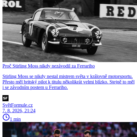
Proč Stirling Moss nikdy nezávodil za Ferrariho
Stirling Moss se nikdy nestal mistrem světa v královně motorsportu.
Přesto měl britský pilot k titulu několikrát velmi blízko. Stejně to měl
i se závodním postem u Ferrariho.
SvětFormule.cz
7. 8. 2026, 21:24
1 min