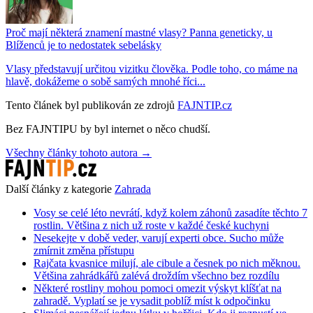
Proč mají některá znamení mastné vlasy? Panna geneticky, u
Blíženců je to nedostatek sebelásky
Vlasy představují určitou vizitku člověka. Podle toho, co máme na
hlavě, dokážeme o sobě samých mnohé říci...
Tento článek byl publikován ze zdrojů
FAJNTIP.cz
Bez FAJNTIPU by byl internet o něco chudší.
Všechny články tohoto autora →
Další články z kategorie
Zahrada
Vosy se celé léto nevrátí, když kolem záhonů zasadíte těchto 7
rostlin. Většina z nich už roste v každé české kuchyni
Nesekejte v době veder, varují experti obce. Sucho může
zmírnit změna přístupu
Rajčata kvasnice milují, ale cibule a česnek po nich měknou.
Většina zahrádkářů zalévá droždím všechno bez rozdílu
Některé rostliny mohou pomoci omezit výskyt klíšťat na
zahradě. Vyplatí se je vysadit poblíž míst k odpočinku