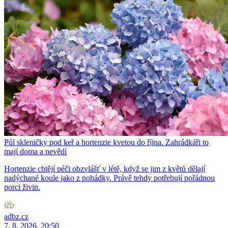
Půl skleničky pod keř a hortenzie kvetou do října. Zahrádkáři to
mají doma a nevědí
Hortenzie chtějí péči obzvlášť v létě, když se jim z květů dělají
nadýchané koule jako z pohádky. Právě tehdy potřebují pořádnou
porci živin.
adbz.cz
7. 8. 2026, 20:50