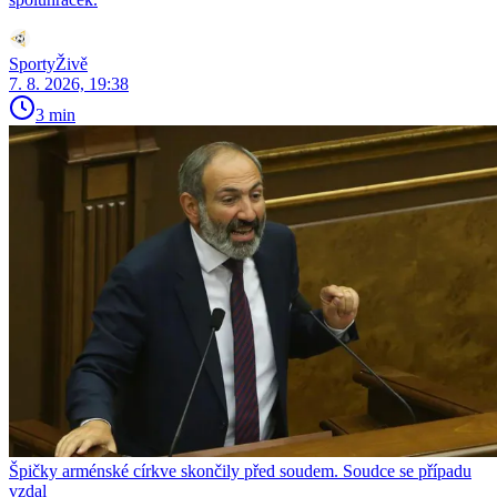
SportyŽivě
7. 8. 2026, 19:38
3 min
Špičky arménské církve skončily před soudem. Soudce se případu
vzdal