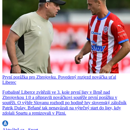
První porážka pro Zbrojovku. Povedený rozjezd nováčka uťal
Liberec
Fotbalisté Liberce zvítězili ve 3. kole první ligy v Brně nad
Zbrojovkou 1:0 a připravili nováčkovi soutěže první porážku v
soutěži. O výhře Slovanu rozhodl po hodině hry slovenský záložník
Patrik Dulay. Brňané tak nenavázali na výtečný start do ligy, kdy
zdolali Spartu a remizovali v Plzni.
Aktuálně.cz - Sport