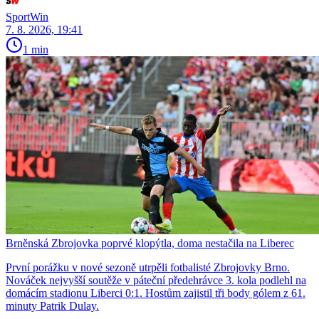
SportWin
7. 8. 2026, 19:41
1 min
Brněnská Zbrojovka poprvé klopýtla, doma nestačila na Liberec
První porážku v nové sezoně utrpěli fotbalisté Zbrojovky Brno.
Nováček nejvyšší soutěže v páteční předehrávce 3. kola podlehl na
domácím stadionu Liberci 0:1. Hostům zajistil tři body gólem z 61.
minuty Patrik Dulay.