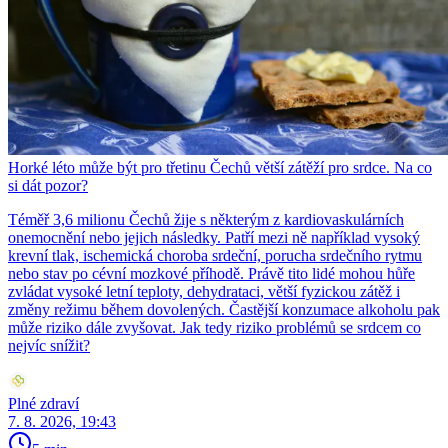
Horké léto může být pro třetinu Čechů větší zátěží pro srdce. Na co
si dát pozor?
Téměř 3,6 milionu Čechů žije s některým z kardiovaskulárních
onemocnění nebo jejich následky. Patří mezi ně například vysoký
krevní tlak, ischemická choroba srdeční, porucha srdečního rytmu
nebo stav po cévní mozkové příhodě. Právě tito lidé mohou hůře
zvládat vysoké letní teploty, dehydrataci, větší fyzickou zátěž i
změny režimu během dovolených. Častější konzumace alkoholu pak
může riziko dále zvyšovat. Jak tedy riziko problémů se srdcem co
nejvíc snížit?
Plné zdraví
7. 8. 2026, 19:43