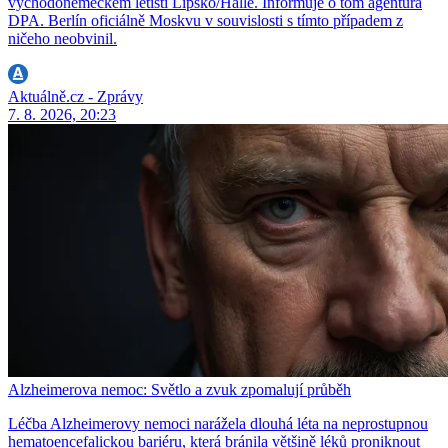
východoněmeckém letišti Lipsko/Halle. Informuje o tom agentura
DPA. Berlín oficiálně Moskvu v souvislosti s tímto případem z
ničeho neobvinil.
Aktuálně.cz - Zprávy
7. 8. 2026, 20:23
Alzheimerova nemoc: Světlo a zvuk zpomalují průběh
Léčba Alzheimerovy nemoci narážela dlouhá léta na neprostupnou
hematoencefalickou bariéru, která bránila většině léků proniknout