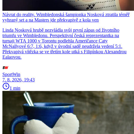
Návrat do reality. Wimbledonská šampionka Nosková ztratila téměř
vyhraný set a na Masters jde překvapivě z kola ven
Linda Nosková hrubě nezvládla svůj první zápas od životního
triumfu ve Wimbledonu. Perspektivní česká reprezentantka na
turnaji WTA 1000 v Torontu podlehla Američance Caty
McNallyové 6:7, 1:6, když v úvodní sadě neudržela vedení 5:1.
Překvapivá vítězka se ve třetím kole utká s Filipínkou Alexandrou
Ealaovou.
SportWin
7. 8. 2026, 19:43
1 min