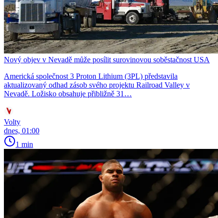
Nový objev v Nevadě může posílit surovinovou soběstačnost USA
Americká společnost 3 Proton Lithium (3PL) představila
aktualizovaný odhad zásob svého projektu Railroad Valley v
Nevadě. Ložisko obsahuje přibližně 31…
Volty
dnes, 01:00
1 min