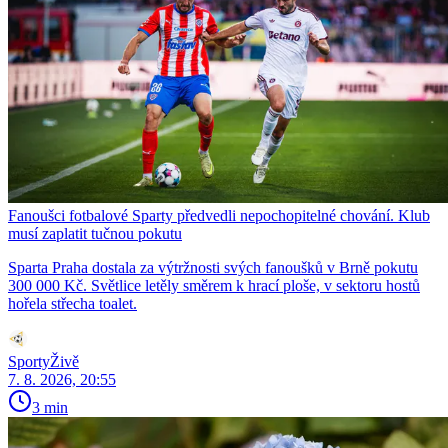
Fanoušci fotbalové Sparty předvedli nepochopitelné chování. Klub
musí zaplatit tučnou pokutu
Sparta Praha dostala za výtržnosti svých fanoušků v Brně pokutu
300 000 Kč. Světlice letěly směrem k hrací ploše, v sektoru hostů
hořela střecha toalet.
SportyŽivě
7. 8. 2026, 20:55
3 min