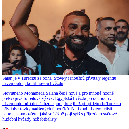
Salah je v Turecku za boha. Stovky fanoušků přivítaly legendu
Liverpoolu jako filmovou hvězdu
Slovutného Mohameda Salaha čeká nová a pro mnohé hodně
překvapivá fotbalová výzva. Egyptská hvězda po odchodu z
Liverpoolu míří do Trabzonsporu, kde ji už při příletu do Turecka
přivítaly stovky nadšených fanoušků. Na istanbulském letišti
panovala atmosféra, jaká se běžně pojí spíš s příjezdem světové
hudební hvězdy než fotbalisty.