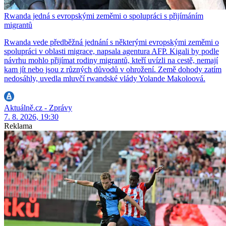
Rwanda jedná s evropskými zeměmi o spolupráci s přijímáním
migrantů
Rwanda vede předběžná jednání s některými evropskými zeměmi o
spolupráci v oblasti migrace, napsala agentura AFP. Kigali by podle
návrhu mohlo přijímat rodiny migrantů, kteří uvízli na cestě, nemají
kam jít nebo jsou z různých důvodů v ohrožení. Země dohody zatím
nedosáhly, uvedla mluvčí rwandské vlády Yolande Makoloová.
Aktuálně.cz - Zprávy
7. 8. 2026, 19:30
Reklama