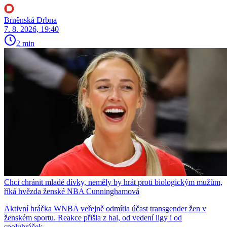
Brněnská Drbna
7. 8. 2026, 19:40
2 min
Chci chránit mladé dívky, neměly by hrát proti biologickým mužům,
říká hvězda ženské NBA Cunninghamová
Aktivní hráčka WNBA veřejně odmítla účast transgender žen v
ženském sportu. Reakce přišla z hal, od vedení ligy i od
spoluhráček.