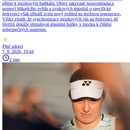
přímo k mozkovým buňkám. Objev takzvané neurostimulace
pomocí blikajícího světla a zvukových impulsů o specifické
frekvenci však přináší zcela nový pohled na možnost regenerace.
Vědci zjistili, že synchronizace mozkových vln na frekvenci 40
Hertzů dokáže stimulovat imunitní buňky v mozku k čištění
nebezpečných usazenin.
Plné zdraví
7. 8. 2026, 19:44
2 min