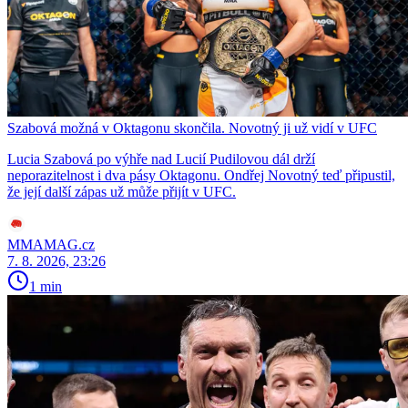
Szabová možná v Oktagonu skončila. Novotný ji už vidí v UFC
Lucia Szabová po výhře nad Lucií Pudilovou dál drží
neporazitelnost i dva pásy Oktagonu. Ondřej Novotný teď připustil,
že její další zápas už může přijít v UFC.
MMAMAG.cz
7. 8. 2026, 23:26
1 min