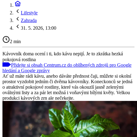
Lifestyle
Zahrada
31. 5. 2026, 13:00
2 min
Kávovník doma ocení i ti, kdo kávu nepijí. Je to zkrátka hezká
pokojová rostlina
Přidejte si obsah Centrum.cz do oblíbených zdrojů pro Google
hledání a Google zprávy
Ať už máte rádi kávu, anebo dáváte přednost čaji, můžete si okolní
prostor vyzdobit jedním či dvěma kávovníky. Koneckonců se jedná
o atraktivní pokojové rostliny, které vás okouzlí jasně zelenými
oválnými listy a za pár let možná i voňavými bílými květy. Velkou
produkci kávových zrn ale nečekejte.