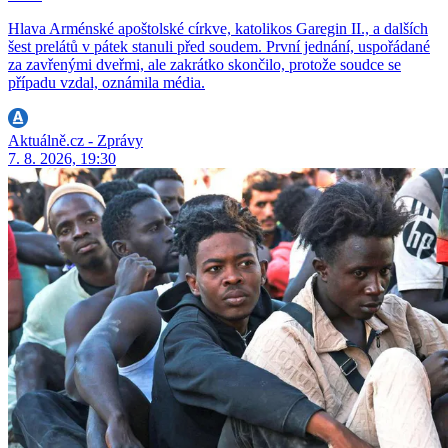
Hlava Arménské apoštolské církve, katolikos Garegin II., a dalších
šest prelátů v pátek stanuli před soudem. První jednání, uspořádané
za zavřenými dveřmi, ale zakrátko skončilo, protože soudce se
případu vzdal, oznámila média.
Aktuálně.cz - Zprávy
7. 8. 2026, 19:30