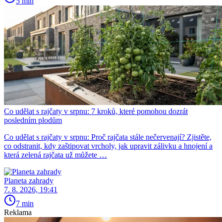
5 min
Co udělat s rajčaty v srpnu: 7 kroků, které pomohou dozrát
posledním plodům
Co udělat s rajčaty v srpnu: Proč rajčata stále nečervenají? Zjistěte,
co odstranit, kdy zaštipovat vrcholy, jak upravit zálivku a hnojení a
která zelená rajčata už můžete …
Planeta zahrady
7. 8. 2026, 19:41
7 min
Reklama