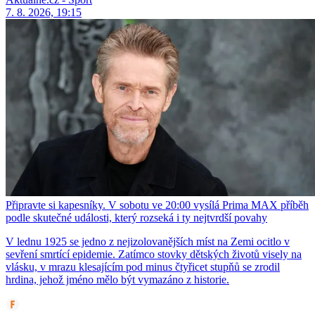
7. 8. 2026, 19:15
Připravte si kapesníky. V sobotu ve 20:00 vysílá Prima MAX příběh
podle skutečné události, který rozseká i ty nejtvrdší povahy
V lednu 1925 se jedno z nejizolovanějších míst na Zemi ocitlo v
sevření smrtící epidemie. Zatímco stovky dětských životů visely na
vlásku, v mrazu klesajícím pod minus čtyřicet stupňů se zrodil
hrdina, jehož jméno mělo být vymazáno z historie.