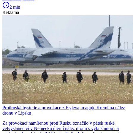
2 min
Reklama
Protiruská hysterie a provokace z Kyjeva, reaguje Kreml na nález
dronu v Lipsku
Za provokaci namířenou proti Rusku označilo v pátek ruské
velvyslanectví v Německu úterní nález dronu s výbušninou na