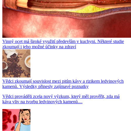
Vinný ocet má široké využití především v kuchyni. Některé studie
zkoumají i jeho možné účinky na zdraví
Vědci zkoumají souvislost mezi pitím kávy a rizikem ledvinových
kamenů. Výsledky přinesly zajímavé poznatky
Vědci prováděli zcela nový výzkum, který měl prověřit, zda má
káva vliv na tvorbu ledvinových kamenů....