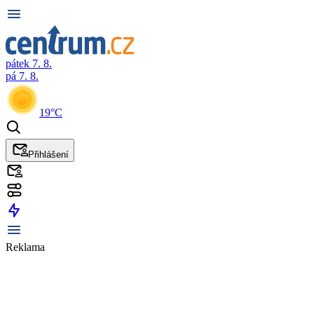
pátek 7. 8.
pá 7. 8.
19°C
Přihlášení
Reklama