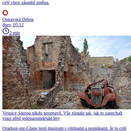
celý chov zásadní změna.
Ostravská Drbna
dnes, 05:12
2 min
Vesnice, kterou nikdo neopravil. Vše zůstalo tak, jak to zanechali
vrazi před jedenaosmdesáti lety
Oradour-sur-Glane není muzeum s vitrínami a popiskami. Je to celé