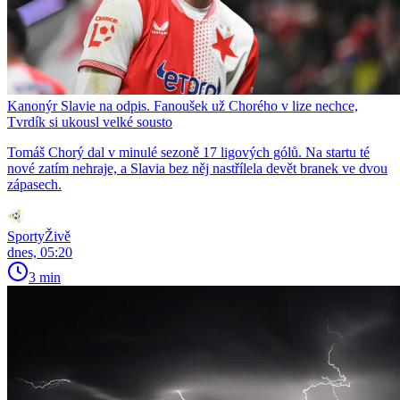
Kanonýr Slavie na odpis. Fanoušek už Chorého v lize nechce,
Tvrdík si ukousl velké sousto
Tomáš Chorý dal v minulé sezoně 17 ligových gólů. Na startu té
nové zatím nehraje, a Slavia bez něj nastřílela devět branek ve dvou
zápasech.
SportyŽivě
dnes, 05:20
3 min