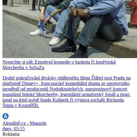
Nenechte si ujít: Emotivní komedie o basketu či londýnská
Morcheeba v SaSaZu
Druhé pokračování divácky oblíbeného filmu Ďábel nosí Pradu na
platformě Disney+, francouzské komediální drama ze sportovního
prostředí od producentů Nedotknutelných, narozeninový koncert
populární britské Morcheeby, legendární semaforský Jonáš a tingl-
tangl na letní scéně hradu Kašperk či výstava sochaře Richarda
Štipla v Kroměříži.
Aktuálně.cz - Magazín
dnes, 05:15
Reklama