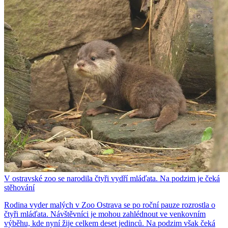
V ostravské zoo se narodila čtyři vydří mláďata. Na podzim je čeká
stěhování
Rodina vyder malých v Zoo Ostrava se po roční pauze rozrostla o
čtyři mláďata. Návštěvníci je mohou zahlédnout ve venkovním
výběhu, kde nyní žije celkem deset jedinců. Na podzim však čeká