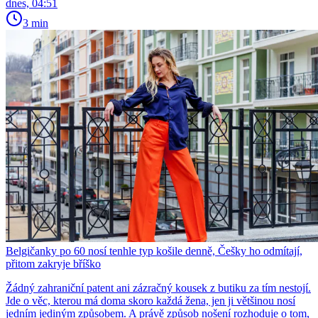
dnes, 04:51
3 min
Belgičanky po 60 nosí tenhle typ košile denně, Češky ho odmítají,
přitom zakryje bříško
Žádný zahraniční patent ani zázračný kousek z butiku za tím nestojí.
Jde o věc, kterou má doma skoro každá žena, jen ji většinou nosí
jedním jediným způsobem. A právě způsob nošení rozhoduje o tom,