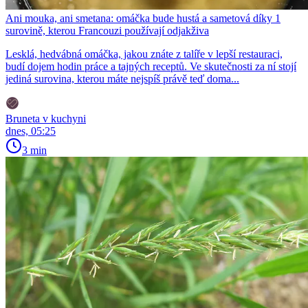
Ani mouka, ani smetana: omáčka bude hustá a sametová díky 1
surovině, kterou Francouzi používají odjakživa
Lesklá, hedvábná omáčka, jakou znáte z talíře v lepší restauraci,
budí dojem hodin práce a tajných receptů. Ve skutečnosti za ní stojí
jediná surovina, kterou máte nejspíš právě teď doma...
Bruneta v kuchyni
dnes, 05:25
3 min