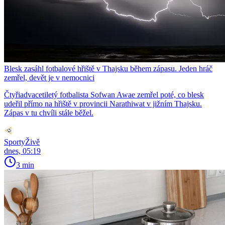
Blesk zasáhl fotbalové hřiště v Thajsku během zápasu. Jeden hráč
zemřel, devět je v nemocnici
Čtyřiadvacetiletý fotbalista Sofwan Awae zemřel poté, co blesk
udeřil přímo na hřiště v provincii Narathiwat v jižním Thajsku.
Zápas v tu chvíli stále běžel.
SportyŽivě
dnes, 05:19
3 min