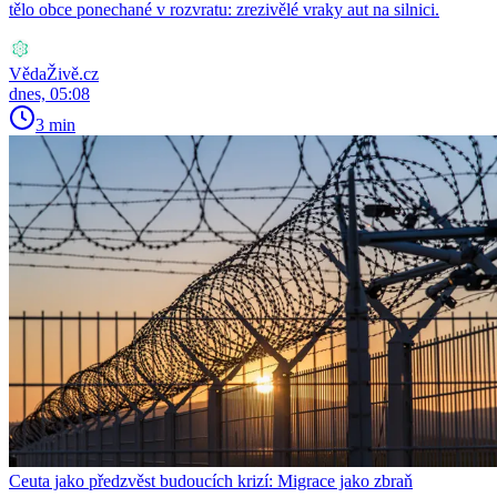
tělo obce ponechané v rozvratu: zrezivělé vraky aut na silnici.
VědaŽivě.cz
dnes, 05:08
3 min
Ceuta jako předzvěst budoucích krizí: Migrace jako zbraň