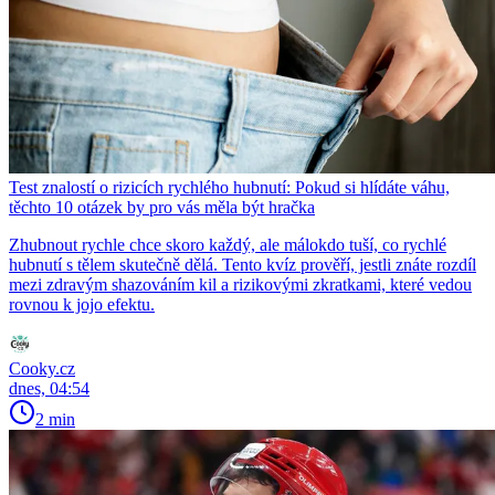
Test znalostí o rizicích rychlého hubnutí: Pokud si hlídáte váhu,
těchto 10 otázek by pro vás měla být hračka
Zhubnout rychle chce skoro každý, ale málokdo tuší, co rychlé
hubnutí s tělem skutečně dělá. Tento kvíz prověří, jestli znáte rozdíl
mezi zdravým shazováním kil a rizikovými zkratkami, které vedou
rovnou k jojo efektu.
Cooky.cz
dnes, 04:54
2 min