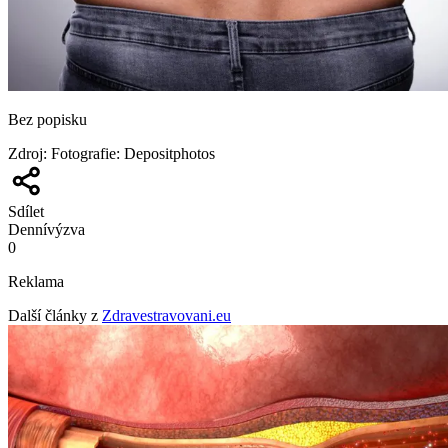
Bez popisku
Zdroj
:
Fotografie: Depositphotos
Sdílet
Denní
výzva
0
Reklama
Další články z
Zdravestravovani.eu