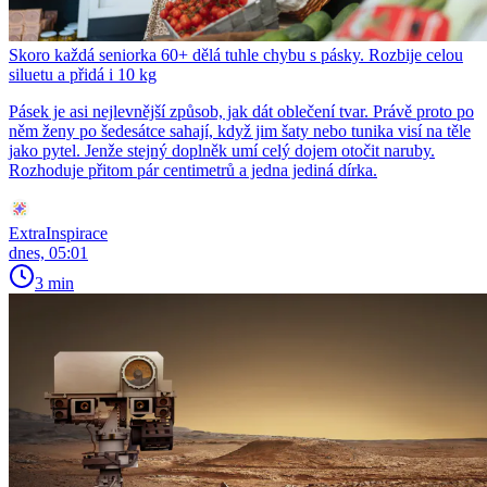
Skoro každá seniorka 60+ dělá tuhle chybu s pásky. Rozbije celou
siluetu a přidá i 10 kg
Pásek je asi nejlevnější způsob, jak dát oblečení tvar. Právě proto po
něm ženy po šedesátce sahají, když jim šaty nebo tunika visí na těle
jako pytel. Jenže stejný doplněk umí celý dojem otočit naruby.
Rozhoduje přitom pár centimetrů a jedna jediná dírka.
ExtraInspirace
dnes, 05:01
3 min