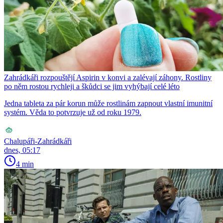
Zahrádkáři rozpouštějí Aspirin v konvi a zalévají záhony. Rostliny
po něm rostou rychleji a škůdci se jim vyhýbají celé léto
Jedna tableta za pár korun může rostlinám zapnout vlastní imunitní
systém. Věda to potvrzuje už od roku 1979.
Chalupáři-Zahrádkáři
dnes, 05:17
4 min