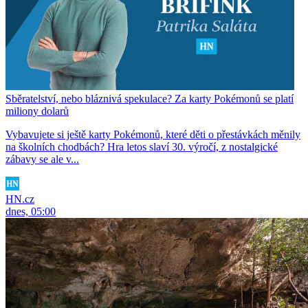
Sběratelství, nebo bláznivá spekulace? Za karty Pokémonů se platí
miliony dolarů
Vybavujete si ještě karty Pokémonů, které děti o přestávkách měnily
na školních chodbách? Hra letos slaví 30. výročí, z nostalgické
zábavy se ale v...
HN.cz
dnes, 05:00