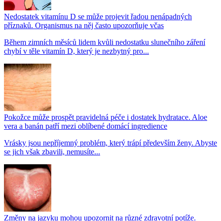
Nedostatek vitamínu D se může projevit řadou nenápadných
příznaků. Organismus na něj často upozorňuje včas
Během zimních měsíců lidem kvůli nedostatku slunečního záření
chybí v těle vitamín D, který je nezbytný pro...
Pokožce může prospět pravidelná péče i dostatek hydratace. Aloe
vera a banán patří mezi oblíbené domácí ingredience
Vrásky jsou nepříjemný problém, který trápí především ženy. Abyste
se jich však zbavili, nemusíte...
Změny na jazyku mohou upozornit na různé zdravotní potíže.