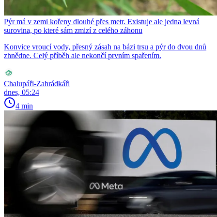
Pýr má v zemi kořeny dlouhé přes metr. Existuje ale jedna levná
surovina, po které sám zmizí z celého záhonu
Konvice vroucí vody, přesný zásah na bázi trsu a pýr do dvou dnů
zhnědne. Celý příběh ale nekončí prvním spařením.
Chalupáři-Zahrádkáři
dnes, 05:24
4 min