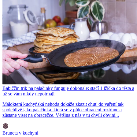
Babiččin trik na palačinky funguje dokonale: stačí 1 lžička do těsta a
už se vám nikdy nepotrhají
Málokterá kuchyňská nehoda dokáže zkazit chuť do vaření tak
spolehlivě jako palačinka, která se v půlce obracení roztrhne a
zůstane viset na obracečce. Většina z nás v tu chvíli obviní...
Bruneta v kuchyni