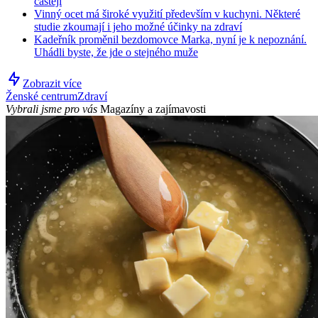
častěji
Vinný ocet má široké využití především v kuchyni. Některé
studie zkoumají i jeho možné účinky na zdraví
Kadeřník proměnil bezdomovce Marka, nyní je k nepoznání.
Uhádli byste, že jde o stejného muže
Zobrazit více
Ženské centrum
Zdraví
Vybrali jsme pro vás
Magazíny a zajímavosti