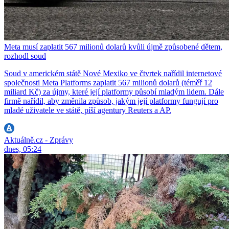
Meta musí zaplatit 567 milionů dolarů kvůli újmě způsobené dětem,
rozhodl soud
Soud v americkém státě Nové Mexiko ve čtvrtek nařídil internetové
společnosti Meta Platforms zaplatit 567 milionů dolarů (téměř 12
miliard Kč) za újmy, které její platformy působí mladým lidem. Dále
firmě nařídil, aby změnila způsob, jakým její platformy fungují pro
mladé uživatele ve státě, píší agentury Reuters a AP.
Aktuálně.cz - Zprávy
dnes, 05:24