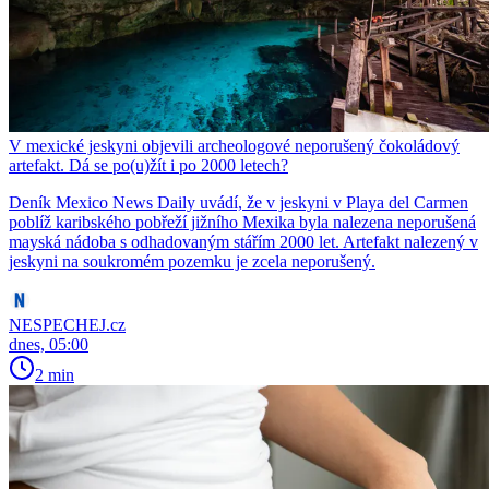
V mexické jeskyni objevili archeologové neporušený čokoládový
artefakt. Dá se po(u)žít i po 2000 letech?
Deník Mexico News Daily uvádí, že v jeskyni v Playa del Carmen
poblíž karibského pobřeží jižního Mexika byla nalezena neporušená
mayská nádoba s odhadovaným stářím 2000 let. Artefakt nalezený v
jeskyni na soukromém pozemku je zcela neporušený.
NESPECHEJ.cz
dnes, 05:00
2 min