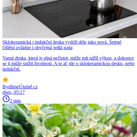
Sklokeramická i indukční deska vydrží déle jako nová. Šetrné
čištění zvládne i obyčejná jedlá soda
Varná deska, která je plná nečistot, může mít nižší výkon, a dokonce
se jí může snížit životnost. A to ať jde o sklokeramickou desku, nebo
indukční.
BydlímeÚtulně.cz
dnes, 05:17
2 min