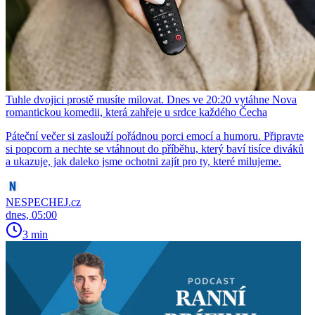
Tuhle dvojici prostě musíte milovat. Dnes ve 20:20 vytáhne Nova
romantickou komedii, která zahřeje u srdce každého Čecha
Páteční večer si zaslouží pořádnou porci emocí a humoru. Připravte
si popcorn a nechte se vtáhnout do příběhu, který baví tisíce diváků
a ukazuje, jak daleko jsme ochotni zajít pro ty, které milujeme.
NESPECHEJ.cz
dnes, 05:00
3 min