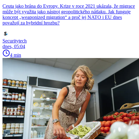
Ceuta jako brána do Evropy. Krize v roce 2021 ukázala, že migrace
může být využita jako nástroj geopolitického nátlaku. Jak funguje
koncept „weaponized migration“ a proč jej NATO i EU dnes
považují za hybridní hrozbu?
Securitytech
dnes, 05:04
4 min