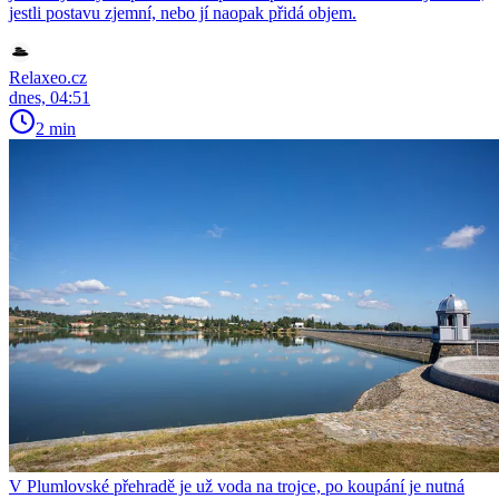
jestli postavu zjemní, nebo jí naopak přidá objem.
Relaxeo.cz
dnes, 04:51
2 min
V Plumlovské přehradě je už voda na trojce, po koupání je nutná