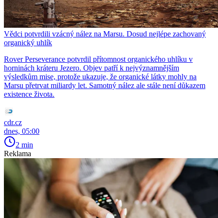
Vědci potvrdili vzácný nález na Marsu. Dosud nejlépe zachovaný
organický uhlík
Rover Perseverance potvrdil přítomnost organického uhlíku v
horninách kráteru Jezero. Objev patří k nejvýznamnějším
výsledkům mise, protože ukazuje, že organické látky mohly na
Marsu přetrvat miliardy let. Samotný nález ale stále není důkazem
existence života.
cdr.cz
dnes, 05:00
2 min
Reklama