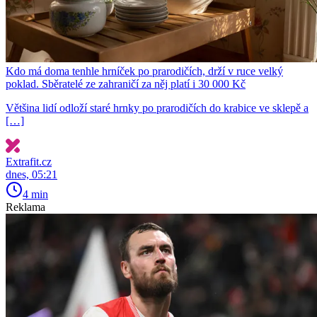
Kdo má doma tenhle hrníček po prarodičích, drží v ruce velký
poklad. Sběratelé ze zahraničí za něj platí i 30 000 Kč
Většina lidí odloží staré hrnky po prarodičích do krabice ve sklepě a
[…]
Extrafit.cz
dnes, 05:21
4 min
Reklama