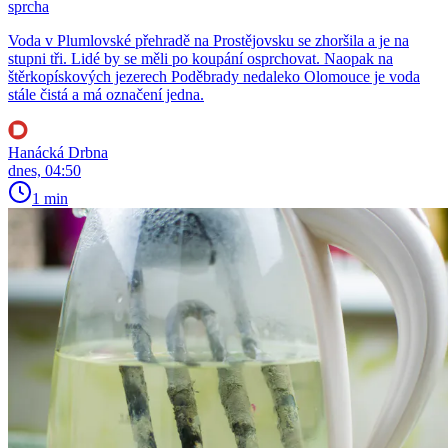
sprcha
Voda v Plumlovské přehradě na Prostějovsku se zhoršila a je na
stupni tři. Lidé by se měli po koupání osprchovat. Naopak na
štěrkopískových jezerech Poděbrady nedaleko Olomouce je voda
stále čistá a má označení jedna.
Hanácká Drbna
dnes, 04:50
1 min