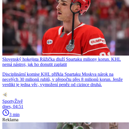
Slovenský hokejista Růžička dluží Spartaku miliony korun. KHL
nemá nástroj, jak ho donutit zaplatit
Disciplinární komise KHL přiřkla Spartaku Moskva nárok na
necelých 30 milionů rublů, v přepočtu přes 8 milionů korun. Jenže
verdikt je jedna věc, vymožení peněz od cizince druhá.
SportyŽivě
dnes, 04:51
3 min
Reklama