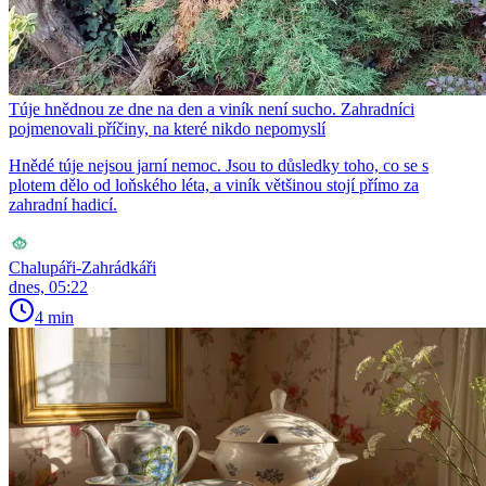
Túje hnědnou ze dne na den a viník není sucho. Zahradníci
pojmenovali příčiny, na které nikdo nepomyslí
Hnědé túje nejsou jarní nemoc. Jsou to důsledky toho, co se s
plotem dělo od loňského léta, a viník většinou stojí přímo za
zahradní hadicí.
Chalupáři-Zahrádkáři
dnes, 05:22
4 min