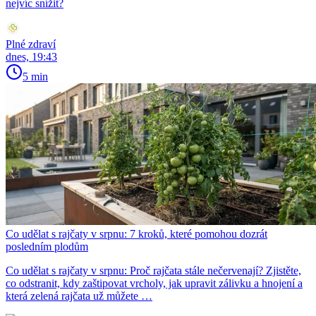
nejvíc snížit?
Plné zdraví
dnes, 19:43
5 min
Co udělat s rajčaty v srpnu: 7 kroků, které pomohou dozrát
posledním plodům
Co udělat s rajčaty v srpnu: Proč rajčata stále nečervenají? Zjistěte,
co odstranit, kdy zaštipovat vrcholy, jak upravit zálivku a hnojení a
která zelená rajčata už můžete …