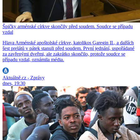
Špičky arménské církve skončily před soudem. Soudce se případu
vzdal
Hlava Arménské apoštolské církve, katolikos Garegin II., a dalších
šest prelátů v pátek stanuli před soudem. První jednání, uspořádané
za zavřenými dveřmi, ale zakrátko skončilo, protože soudce se
případu vzdal, oznámila média.
Aktuálně.cz - Zprávy
dnes, 19:30