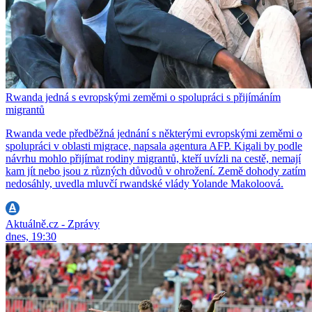
Rwanda jedná s evropskými zeměmi o spolupráci s přijímáním
migrantů
Rwanda vede předběžná jednání s některými evropskými zeměmi o
spolupráci v oblasti migrace, napsala agentura AFP. Kigali by podle
návrhu mohlo přijímat rodiny migrantů, kteří uvízli na cestě, nemají
kam jít nebo jsou z různých důvodů v ohrožení. Země dohody zatím
nedosáhly, uvedla mluvčí rwandské vlády Yolande Makoloová.
Aktuálně.cz - Zprávy
dnes, 19:30