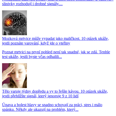
slinivky rozhodují i drobné signály....
Mozková mrtvice může vypadat jako maličkost. 10 otázek ukáže,
jestli poznáte varování, když jde o vteřiny
Poznat mrtvici na první pohled není tak snadné, jak se zdá. Tenhle
test ukáže, jestli byste včas odhalili...
Tělo varuje týdny dopředu a vy to řešíte kávou. 10 otázek ukáže,
jestli přehlížíte signál, který ignoruje 9 z 10 lidí
Únava a bolest hlavy se snadno schovají za práci, stres i málo
spánku. Někdy ale ukazují na problém, který...