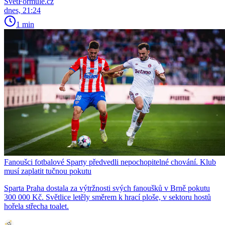
SvětFormule.cz
dnes, 21:24
1 min
Fanoušci fotbalové Sparty předvedli nepochopitelné chování. Klub
musí zaplatit tučnou pokutu
Sparta Praha dostala za výtržnosti svých fanoušků v Brně pokutu
300 000 Kč. Světlice letěly směrem k hrací ploše, v sektoru hostů
hořela střecha toalet.