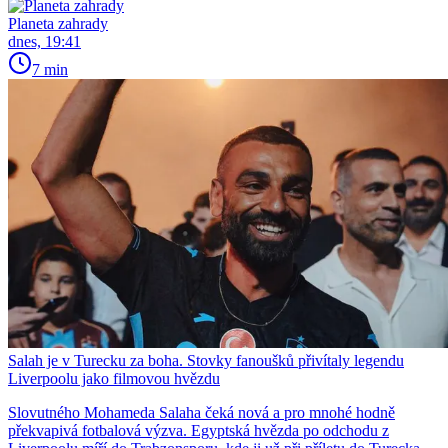
Planeta zahrady
dnes, 19:41
7 min
Salah je v Turecku za boha. Stovky fanoušků přivítaly legendu
Liverpoolu jako filmovou hvězdu
Slovutného Mohameda Salaha čeká nová a pro mnohé hodně
překvapivá fotbalová výzva. Egyptská hvězda po odchodu z