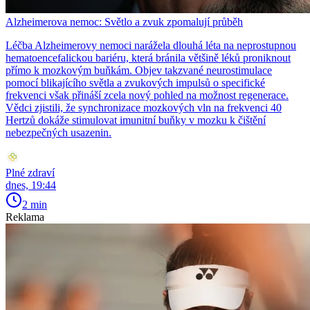
Alzheimerova nemoc: Světlo a zvuk zpomalují průběh
Léčba Alzheimerovy nemoci narážela dlouhá léta na neprostupnou
hematoencefalickou bariéru, která bránila většině léků proniknout
přímo k mozkovým buňkám. Objev takzvané neurostimulace
pomocí blikajícího světla a zvukových impulsů o specifické
frekvenci však přináší zcela nový pohled na možnost regenerace.
Vědci zjistili, že synchronizace mozkových vln na frekvenci 40
Hertzů dokáže stimulovat imunitní buňky v mozku k čištění
nebezpečných usazenin.
Plné zdraví
dnes, 19:44
2 min
Reklama