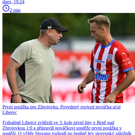
dnes, 19:24
2 min
První porážka pro Zbrojovku. Povedený rozjezd nováčka uťal
Liberec
Fotbalisté Liberce zvítězili ve 3. kole první ligy v Brně nad
Zbrojovkou 1:0 a připravili nováčkovi soutěže první porážku v
soutěži. O výhře Slovanu rozhodl po hodině hry slovenský záložník