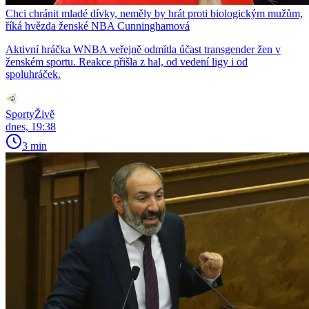
Chci chránit mladé dívky, neměly by hrát proti biologickým mužům,
říká hvězda ženské NBA Cunninghamová
Aktivní hráčka WNBA veřejně odmítla účast transgender žen v
ženském sportu. Reakce přišla z hal, od vedení ligy i od
spoluhráček.
SportyŽivě
dnes, 19:38
3 min