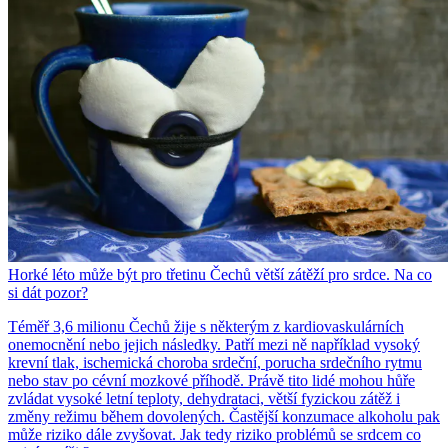
Horké léto může být pro třetinu Čechů větší zátěží pro srdce. Na co
si dát pozor?
Téměř 3,6 milionu Čechů žije s některým z kardiovaskulárních
onemocnění nebo jejich následky. Patří mezi ně například vysoký
krevní tlak, ischemická choroba srdeční, porucha srdečního rytmu
nebo stav po cévní mozkové příhodě. Právě tito lidé mohou hůře
zvládat vysoké letní teploty, dehydrataci, větší fyzickou zátěž i
změny režimu během dovolených. Častější konzumace alkoholu pak
může riziko dále zvyšovat. Jak tedy riziko problémů se srdcem co