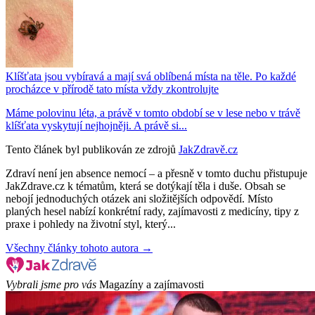
Klíšťata jsou vybíravá a mají svá oblíbená místa na těle. Po každé
procházce v přírodě tato místa vždy zkontrolujte
Máme polovinu léta, a právě v tomto období se v lese nebo v trávě
klíšťata vyskytují nejhojněji. A právě si...
Tento článek byl publikován ze zdrojů
JakZdravě.cz
Zdraví není jen absence nemocí – a přesně v tomto duchu přistupuje
JakZdrave.cz k tématům, která se dotýkají těla i duše. Obsah se
nebojí jednoduchých otázek ani složitějších odpovědí. Místo
planých hesel nabízí konkrétní rady, zajímavosti z medicíny, tipy z
praxe i pohledy na životní styl, který...
Všechny články tohoto autora →
Vybrali jsme pro vás
Magazíny a zajímavosti