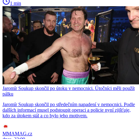
1 min
Jaromír Soukup skončil po útoku v nemocnici. Útočníci měli použít
pálku
Jaromír Soukup skončil po středečním napadení v nemocnici. Podle
dalších informací musel podstoupit operaci a policie nyní zjišťuje,
kdo za útokem stál a co bylo jeho motivem.
MMAMAG.cz