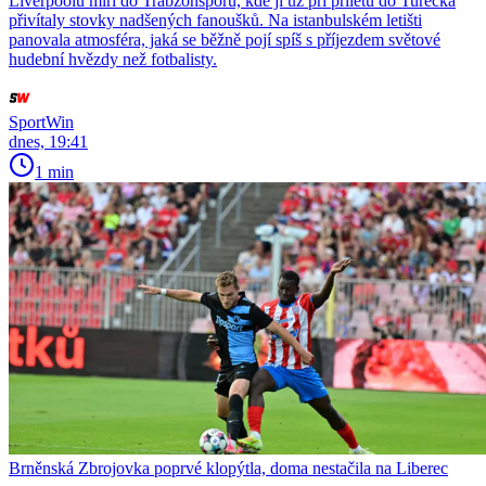
Liverpoolu míří do Trabzonsporu, kde ji už při příletu do Turecka
přivítaly stovky nadšených fanoušků. Na istanbulském letišti
panovala atmosféra, jaká se běžně pojí spíš s příjezdem světové
hudební hvězdy než fotbalisty.
SportWin
dnes, 19:41
1 min
Brněnská Zbrojovka poprvé klopýtla, doma nestačila na Liberec