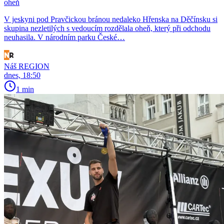
oheň
V jeskyni pod Pravčickou bránou nedaleko Hřenska na Děčínsku si
skupina nezletilých s vedoucím rozdělala oheň, který při odchodu
neuhasila. V národním parku České…
Náš REGION
dnes, 18:50
1 min