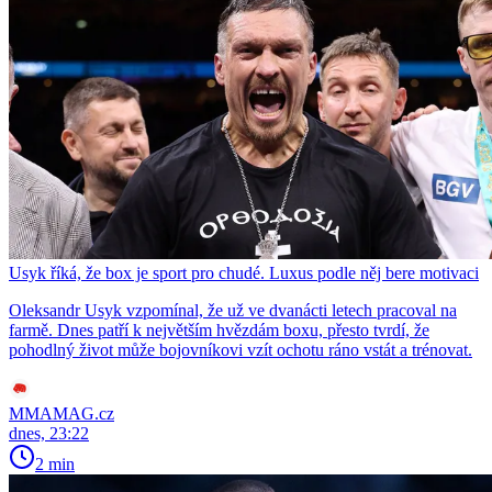
Usyk říká, že box je sport pro chudé. Luxus podle něj bere motivaci
Oleksandr Usyk vzpomínal, že už ve dvanácti letech pracoval na
farmě. Dnes patří k největším hvězdám boxu, přesto tvrdí, že
pohodlný život může bojovníkovi vzít ochotu ráno vstát a trénovat.
MMAMAG.cz
dnes, 23:22
2 min