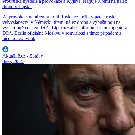
Protiruská hysterie a provokace z Kyjeva, reaguje Kreml na nález
dronu v Lipsku
Za provokaci namířenou proti Rusku označilo v pátek ruské
velvyslanectví v Německu úterní nález dronu s výbušninou na
východoněmeckém letišti Lipsko/Halle. Informuje o tom agentura
DPA. Berlín oficiálně Moskvu v souvislosti s tímto případem z
ničeho neobvinil.
Aktuálně.cz - Zprávy
dnes, 20:23