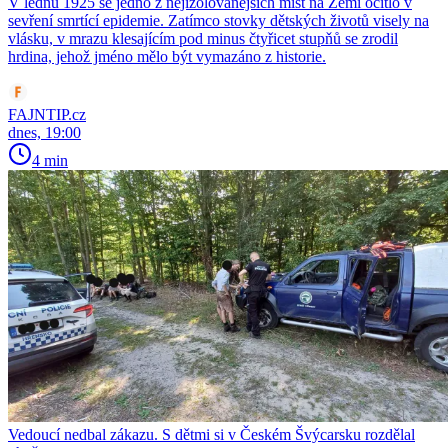
V lednu 1925 se jedno z nejizolovanějších míst na Zemi ocitlo v
sevření smrtící epidemie. Zatímco stovky dětských životů visely na
vlásku, v mrazu klesajícím pod minus čtyřicet stupňů se zrodil
hrdina, jehož jméno mělo být vymazáno z historie.
FAJNTIP.cz
dnes, 19:00
4 min
Vedoucí nedbal zákazu. S dětmi si v Českém Švýcarsku rozdělal