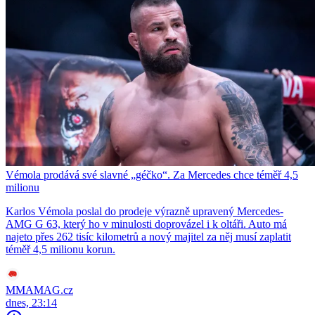
Vémola prodává své slavné „géčko“. Za Mercedes chce téměř 4,5
milionu
Karlos Vémola poslal do prodeje výrazně upravený Mercedes-
AMG G 63, který ho v minulosti doprovázel i k oltáři. Auto má
najeto přes 262 tisíc kilometrů a nový majitel za něj musí zaplatit
téměř 4,5 milionu korun.
MMAMAG.cz
dnes, 23:14