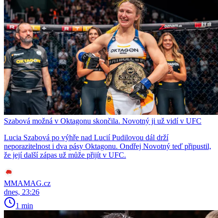
Szabová možná v Oktagonu skončila. Novotný ji už vidí v UFC
Lucia Szabová po výhře nad Lucií Pudilovou dál drží
neporazitelnost i dva pásy Oktagonu. Ondřej Novotný teď připustil,
že její další zápas už může přijít v UFC.
MMAMAG.cz
dnes, 23:26
1 min