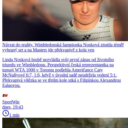
Návrat do reality. Wimbledonská šampionka Nosková ztratila téměř
vyhraný set a na Masters jde překvapivě z kola ven
Linda Nosková hrubě nezvládla svůj první zápas od životního
triumfu ve Wimbledonu. Perspektivní česká reprezentantka na
turnaji WTA 1000 v Torontu podlehla Američance Caty
McNallyové 6:7, 1:6, když v úvodní sadě neudržela vedení 5:1.
Překvapivá vítězka se ve třetím kole utká s Filipínkou Alexandrou
Ealaovou.
SportWin
dnes, 19:43
1 min