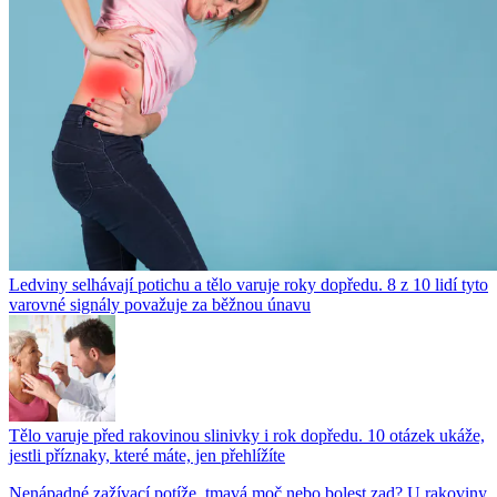
Ledviny selhávají potichu a tělo varuje roky dopředu. 8 z 10 lidí tyto
varovné signály považuje za běžnou únavu
Tělo varuje před rakovinou slinivky i rok dopředu. 10 otázek ukáže,
jestli příznaky, které máte, jen přehlížíte
Nenápadné zažívací potíže, tmavá moč nebo bolest zad? U rakoviny