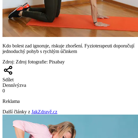
Kdo bolest zad ignoruje, riskuje zhoršení. Fyzioterapeuti doporučují
jednoduchý pohyb s rychlým účinkem
Zdroj
:
Zdroj fotografie: Pixabay
Sdílet
Denní
výzva
0
Reklama
Další články z
JakZdravě.cz