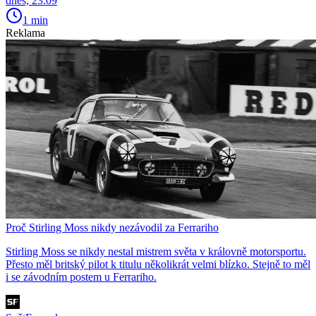
dnes, 23:09
1 min
Reklama
Proč Stirling Moss nikdy nezávodil za Ferrariho
Stirling Moss se nikdy nestal mistrem světa v královně motorsportu.
Přesto měl britský pilot k titulu několikrát velmi blízko. Stejně to měl
i se závodním postem u Ferrariho.