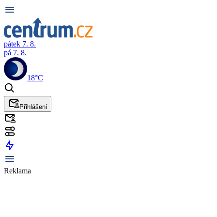
pátek 7. 8.
pá 7. 8.
18°C
Přihlášení
Reklama