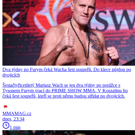
Dva týdny po Furym čeká Wacha šest soupeřů. Do klece půjdou po
dvojicích
Šestačtyřicetiletý Mariusz Wach se jen dva týdny po porážce s
Tysonem Furym vrací do PRIME SHOW MMA. V Koszalinu ho
čeká šest soupeřů, kteří se proti němu budou střídat po dvojicích.
MMAMAG.cz
dnes, 23:34
1 min