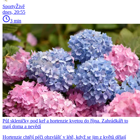
SportyŽivě
dnes, 20:55
3 min
Půl skleničky pod keř a hortenzie kvetou do října. Zahrádkáři to
mají doma a nevědí
Hortenzie chtějí péči obzvlášť v létě, když se jim z květů dělají