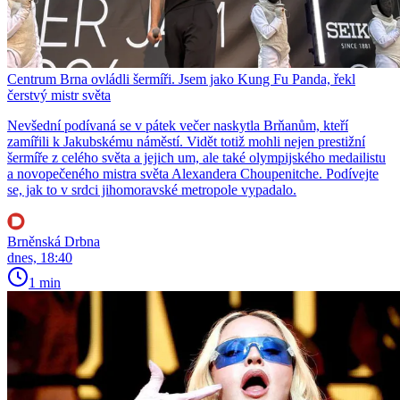
Centrum Brna ovládli šermíři. Jsem jako Kung Fu Panda, řekl
čerstvý mistr světa
Nevšední podívaná se v pátek večer naskytla Brňanům, kteří
zamířili k Jakubskému náměstí. Vidět totiž mohli nejen prestižní
šermíře z celého světa a jejich um, ale také olympijského medailistu
a novopečeného mistra světa Alexandera Choupenitche. Podívejte
se, jak to v srdci jihomoravské metropole vypadalo.
Brněnská Drbna
dnes, 18:40
1 min