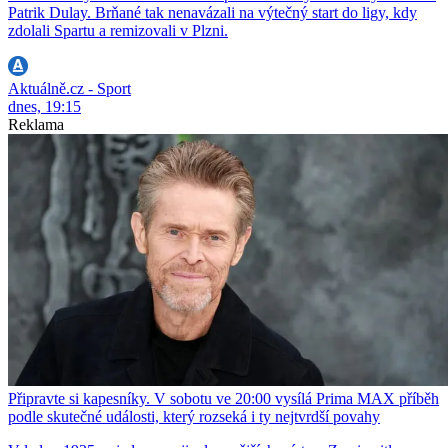
Patrik Dulay. Brňané tak nenavázali na výtečný start do ligy, kdy
zdolali Spartu a remizovali v Plzni.
Aktuálně.cz - Sport
dnes, 19:15
Reklama
Připravte si kapesníky. V sobotu ve 20:00 vysílá Prima MAX příběh
podle skutečné události, který rozseká i ty nejtvrdší povahy