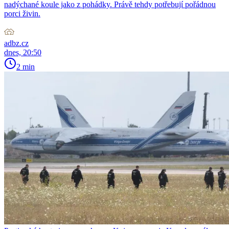
nadýchané koule jako z pohádky. Právě tehdy potřebují pořádnou
porci živin.
adbz.cz
dnes, 20:50
2 min