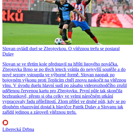
Slovan ovládl duel se Zbrojovkou. O vítěznou trefu se postaral
Dulay
Slovan se ve třetím kole představil na hřišti ligového nováčka.
Zbrojovka Brno se po třech letech vrátila do nejvyšší soutěže a do
nové sezony vstoupila ve výborné formě. Slovan naopak po
bojovném výkonu proti Teplicím chtěl znovu naskočit na vítěznou
vlnu. V úvodu duelu hlavní sudí po zásahu videorozhodčího zrušil
udělenou červenou kartu pro Zbrojovku. První půle tak skončila
bezbrankově, přesto si oba celky ve velmi náročném utkání
vypracovaly řadu příležitostí. Zlom přišel ve druhé půli, kdy se po
dlouhém vhazování dostal k hlavičce Patrik Dulay a Slovanu tak
zařídil jedinou a zároveň vítěznou trefu.
Liberecká Drbna