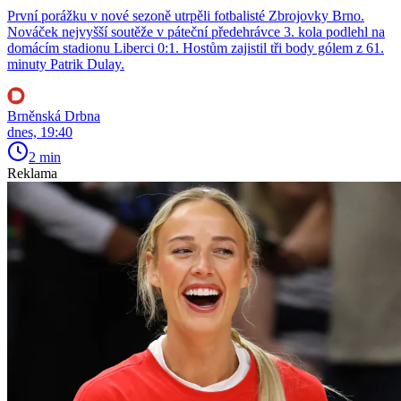
První porážku v nové sezoně utrpěli fotbalisté Zbrojovky Brno.
Nováček nejvyšší soutěže v páteční předehrávce 3. kola podlehl na
domácím stadionu Liberci 0:1. Hostům zajistil tři body gólem z 61.
minuty Patrik Dulay.
Brněnská Drbna
dnes, 19:40
2 min
Reklama