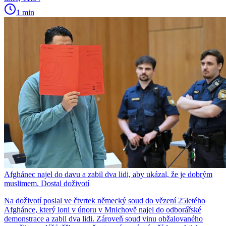
1 min
Afghánec najel do davu a zabil dva lidi, aby ukázal, že je dobrým
muslimem. Dostal doživotí
Na doživotí poslal ve čtvrtek německý soud do vězení 25letého
Afghánce, který loni v únoru v Mnichově najel do odborářské
demonstrace a zabil dva lidi. Zároveň soud vinu obžalovaného