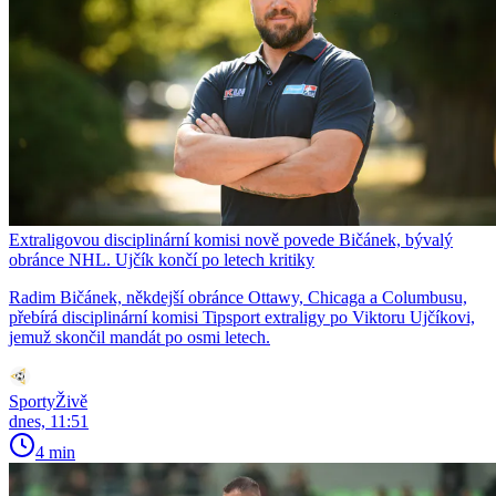
Extraligovou disciplinární komisi nově povede Bičánek, bývalý
obránce NHL. Ujčík končí po letech kritiky
Radim Bičánek, někdejší obránce Ottawy, Chicaga a Columbusu,
přebírá disciplinární komisi Tipsport extraligy po Viktoru Ujčíkovi,
jemuž skončil mandát po osmi letech.
SportyŽivě
dnes, 11:51
4 min