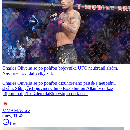
Charles Oliveira se po pohřbu bojovníka UFC neubránil slzám.
Nascimentovi dal velký slib
Charles Oliveira se po pohřbu dlouholetého parťáka neubránil
slzám. Slíbil, že bojovníci Chute Boxe budou Allanův odkaz
připomínat při každém dalším vstupu do klece.
MMAMAG.cz
dnes, 11:46
1 min