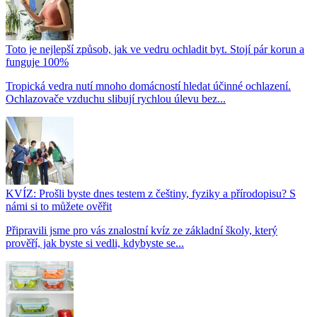
Toto je nejlepší způsob, jak ve vedru ochladit byt. Stojí pár korun a
funguje 100%
Tropická vedra nutí mnoho domácností hledat účinné ochlazení.
Ochlazovače vzduchu slibují rychlou úlevu bez...
KVÍZ: Prošli byste dnes testem z češtiny, fyziky a přírodopisu? S
námi si to můžete ověřit
Připravili jsme pro vás znalostní kvíz ze základní školy, který
prověří, jak byste si vedli, kdybyste se...