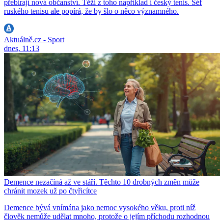
přebírají nová občanství. Těží z toho například i český tenis. Šéf
ruského tenisu ale popírá, že by šlo o něco významného.
Aktuálně.cz - Sport
dnes, 11:13
Demence nezačíná až ve stáří. Těchto 10 drobných změn může
chránit mozek už po čtyřicítce
Demence bývá vnímána jako nemoc vysokého věku, proti níž
člověk nemůže udělat mnoho, protože o jejím příchodu rozhodnou