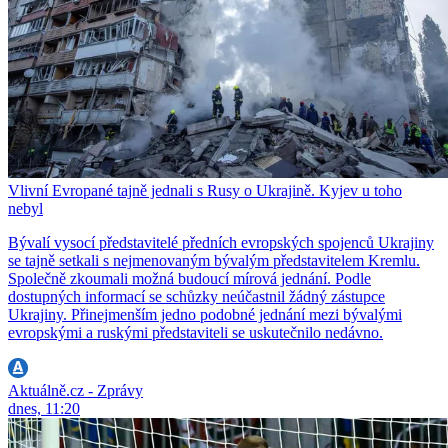
Vlivní Evropané tajně jednali s Rusy o Ukrajině. Kyjev u toho
nebyl
Bývalí vysocí představitelé předních evropských spojenců Ukrajiny
se tajně setkali s nejmenovaným bývalým představitelem Kremlu.
Společně zkoumali možná budoucí mírová jednání. Podle
dostupných informací se schůzky neúčastnil žádný zástupce
Ukrajiny. Přinejmenším jedno podobné jednání mezi bývalými
evropskými a ruskými představiteli se uskutečnilo nedávno.
Aktuálně.cz - Zprávy
dnes, 11:20