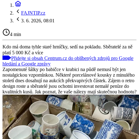
FAJNTIP.cz
3. 6. 2026, 08:01
4 min
Kdo má doma tyhle staré hrníčky, sedí na pokladu. Sběratelé za ně
platí 5 000 Kč a více
Přidejte si obsah Centrum.cz do oblíbených zdrojů pro Google
hledání a Google zprávy
Zapomenuté šálky po babičce v krabici na půdě nemusí být jen
nostalgickou vzpomínkou. Některé porcelánové kousky z minulého
století dnes dosahují na aukcích překvapivých částek. Zájem o retro
design roste a sběratelé jsou ochotni investovat nemalé peníze do
kvalitních kusů. Jak poznat, že vaše nálezy mají skutečnou hodnotu?