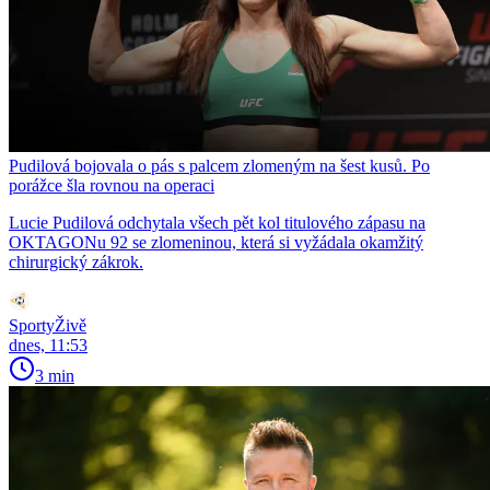
Pudilová bojovala o pás s palcem zlomeným na šest kusů. Po
porážce šla rovnou na operaci
Lucie Pudilová odchytala všech pět kol titulového zápasu na
OKTAGONu 92 se zlomeninou, která si vyžádala okamžitý
chirurgický zákrok.
SportyŽivě
dnes, 11:53
3 min