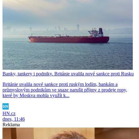
Banky, tankery i podniky. Británie uvalila nové sankce proti Rusku
Británie uvalila nové sankce proti ruským lodím, bankám a
průmyslovým podnikům ve snaze narušit příjmy z prodeje ropy,
které by Moskva mohla využít k...
HN.cz
dnes, 11:46
Reklama