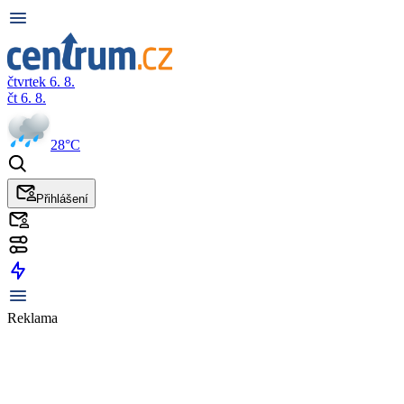
čtvrtek 6. 8.
čt 6. 8.
28°C
Přihlášení
Reklama