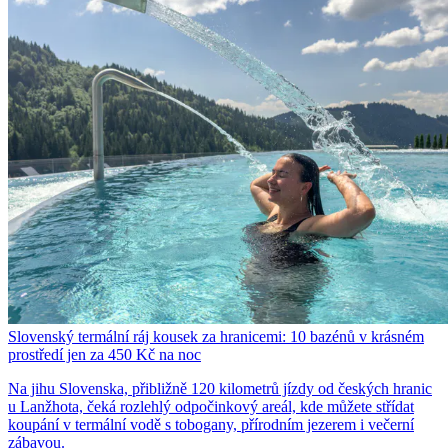
Slovenský termální ráj kousek za hranicemi: 10 bazénů v krásném
prostředí jen za 450 Kč na noc
Na jihu Slovenska, přibližně 120 kilometrů jízdy od českých hranic
u Lanžhota, čeká rozlehlý odpočinkový areál, kde můžete střídat
koupání v termální vodě s tobogany, přírodním jezerem i večerní
zábavou.