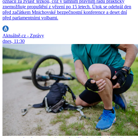
označil za zvlášť těžkou, což v tamním právním řádu prakticky
znemožňuje propuštění z vězení po 15 letech. Útok se odehrál den
před začátkem Mnichovské bezpečnostní konference a deset dní
před parlamentními volbami.
Aktuálně.cz - Zprávy
dnes, 11:30