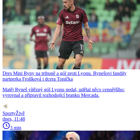
Dres Mini Ryny na tribuně a gól proti Lyonu. Rynešovi fandily
partnerka Frolíková i dcera Tonička
Matěj Ryneš vítězný gól Lyonu nedal, udělal něco cennějšího:
vyrovnal a připravil rozhodující branku Mercada.
SportyŽivě
dnes, 11:48
3 min