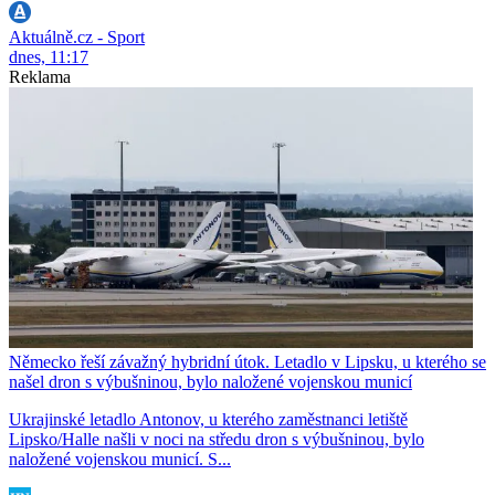
Aktuálně.cz - Sport
dnes, 11:17
Reklama
Německo řeší závažný hybridní útok. Letadlo v Lipsku, u kterého se
našel dron s výbušninou, bylo naložené vojenskou municí
Ukrajinské letadlo Antonov, u kterého zaměstnanci letiště
Lipsko/Halle našli v noci na středu dron s výbušninou, bylo
naložené vojenskou municí. S...