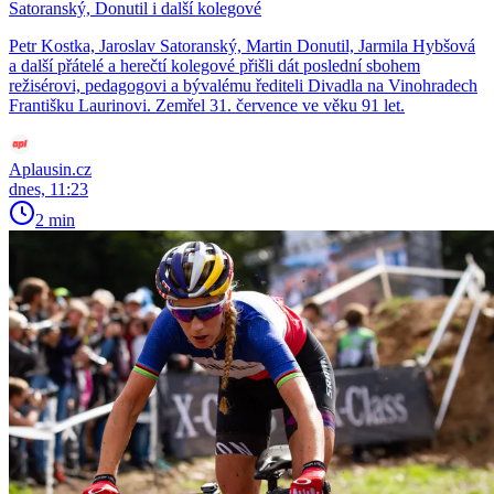
Satoranský, Donutil i další kolegové
Petr Kostka, Jaroslav Satoranský, Martin Donutil, Jarmila Hybšová
a další přátelé a herečtí kolegové přišli dát poslední sbohem
režisérovi, pedagogovi a bývalému řediteli Divadla na Vinohradech
Františku Laurinovi. Zemřel 31. července ve věku 91 let.
Aplausin.cz
dnes, 11:23
2 min