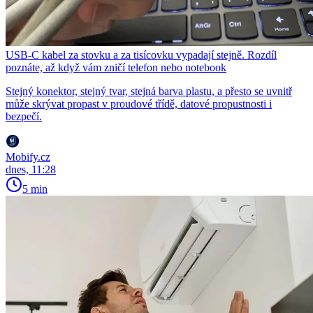
USB-C kabel za stovku a za tisícovku vypadají stejně. Rozdíl
poznáte, až když vám zničí telefon nebo notebook
Stejný konektor, stejný tvar, stejná barva plastu, a přesto se uvnitř
může skrývat propast v proudové třídě, datové propustnosti i
bezpečí.
Mobify.cz
dnes, 11:28
5 min