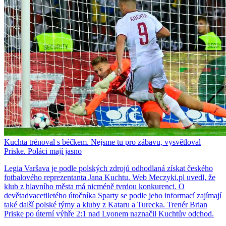
Kuchta trénoval s béčkem. Nejsme tu pro zábavu, vysvětloval
Priske. Poláci mají jasno
Legia Varšava je podle polských zdrojů odhodlaná získat českého
fotbalového reprezentanta Jana Kuchtu. Web Meczyki.pl uvedl, že
klub z hlavního města má nicméně tvrdou konkurenci. O
devětadvacetiletého útočníka Sparty se podle jeho informací zajímají
také další polské týmy a kluby z Kataru a Turecka. Trenér Brian
Priske po úterní výhře 2:1 nad Lyonem naznačil Kuchtův odchod.