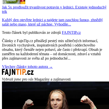
Jak 5x prodloužit trvanlivost potravin v lednici. Existuje jednoduchý
trik
Každý den otevřete lednici a najdete tam zaschlou šunкu, zhnědlý
salát nebo maso, které už páchne. Vyhodíte...
Tento článek byl publikován ze zdrojů
FAJNTIP.cz
Články z FajnTip.cz přinášejí pestrý mix užitečných informací,
životních vychytávek, inspirativních postřehů i oddechového
obsahu, který čtenáře nejen pobaví, ale často i překvapí. Obsah je
zaměřen na každodenní témata – od domácnosti, zdraví a vztahů
přes zajímavosti ze světa až po jednoduché...
Všechny články tohoto autora →
Vybrali jsme pro vás
Magazíny a zajímavosti