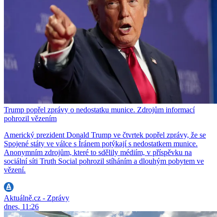
Trump popřel zprávy o nedostatku munice. Zdrojům informací
pohrozil vězením
Americký prezident Donald Trump ve čtvrtek popřel zprávy, že se
Spojené státy ve válce s Íránem potýkají s nedostatkem munice.
Anonymním zdrojům, které to sdělily médiím, v příspěvku na
sociální síti Truth Social pohrozil stíháním a dlouhým pobytem ve
vězení.
Aktuálně.cz - Zprávy
dnes, 11:26