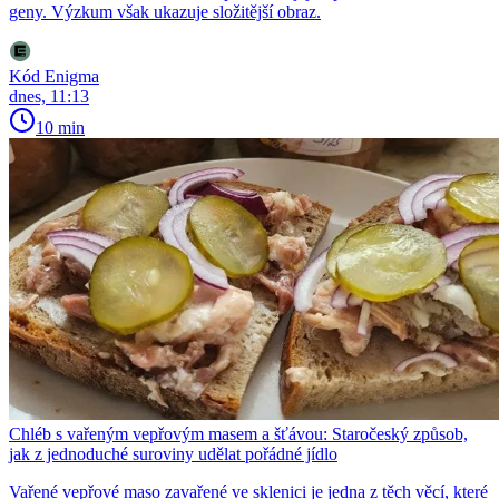
geny. Výzkum však ukazuje složitější obraz.
Kód Enigma
dnes, 11:13
10 min
Chléb s vařeným vepřovým masem a šťávou: Staročeský způsob,
jak z jednoduché suroviny udělat pořádné jídlo
Vařené vepřové maso zavařené ve sklenici je jedna z těch věcí, které