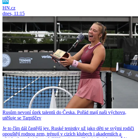
HN.cz
dnes, 11:15
Rusům nevoní úprk talentů do Česka. Pořád mají naši výchovu,
utěšuje se Tarpiščev
Je to čím dál častější jev. Ruské tenistky už jako děti se svými rodiči
opouštějí rodnou zem, trénují v cizích klubech i akademiích a