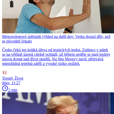
Meteorologové zpřesnili výhled na další dny: Vedra dorazí dřív, než
se původně čekalo
Česko čeká jen krátká úleva od tropických teplot. Zatímco v pátek
se na většině území citelně ochladí, už během neděle se mají teploty
znovu dostat nad třicet stupňů. Na jihu Moravy navíc přetrvává
mimořádná tepelná zátěž a vysoké riziko požárů.
Trendy Život
dnes, 11:27
2 min