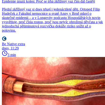
Epidemie úrazů kolen: Proč se trhá zkřížený vaz čím dál častěji
Přední zkřížený vaz si dnes trhají i jedenáctileté děti. Ortoped Filip
Hudeček z Fakultní nemocnice u svaté Anny v Brně mluví o
skutečné epidemii – a v Longevity podcastu Hospodářských novin
vysvětluje, proč čísla rostou, proč jsou nejvíc ohrožená děvčata a jak
jednoduchá pětiminutová rozcvička dokáže riziko snížit až o
polovinu.
Be Native extra
dnes, 11:29
3 min