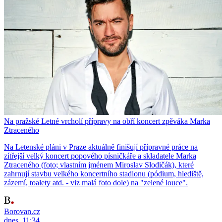
Na pražské Letné vrcholí přípravy na obří koncert zpěváka Marka
Ztraceného
Na Letenské pláni v Praze aktuálně finišují přípravné práce na
zítřejší velký koncert popového písničkáře a skladatele Marka
Ztraceného (foto; vlastním jménem Miroslav Slodičák), které
zahrnují stavbu velkého koncertního stadionu (pódium, hlediště,
zázemí, toalety atd. - viz malá foto dole) na "zelené louce".
Borovan.cz
dnes, 11:34