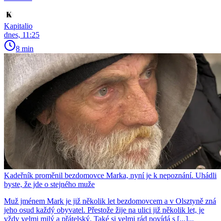
Kapitalio
dnes, 11:25
8 min
Kadeřník proměnil bezdomovce Marka, nyní je k nepoznání. Uhádli
byste, že jde o stejného muže
Muž jménem Mark je již několik let bezdomovcem a v Olsztyně zná
jeho osud každý obyvatel. Přestože žije na ulici již několik let, je
vždy velmi milý a přátelský. Také si velmi rád povídá s [...]...