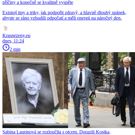
příčiny a konečně se kvalitně vyspěte
Existují tipy a triky, jak podpořit zdravý, a hlavně dlouhý spánek,
abyste se ráno vzbudili odpočatí a měli energii na náročný den.
Krasnezeny.eu
dnes, 11:24
2 min
Sabina Laurinová se rozloučila s otcem. Dorazili Kostka,