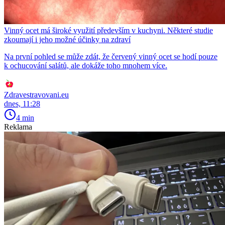
Vinný ocet má široké využití především v kuchyni. Některé studie
zkoumají i jeho možné účinky na zdraví
Na první pohled se může zdát, že červený vinný ocet se hodí pouze
k ochucování salátů, ale dokáže toho mnohem více.
Zdravestravovani.eu
dnes, 11:28
4 min
Reklama