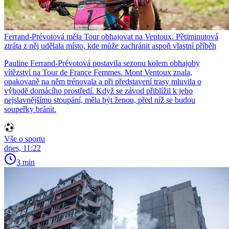
Ferrand-Prévotová měla Tour obhajovat na Ventoux. Pětiminutová
ztráta z něj udělala místo, kde může zachránit aspoň vlastní příběh
Pauline Ferrand-Prévotová postavila sezonu kolem obhajoby
vítězství na Tour de France Femmes. Mont Ventoux znala,
opakovaně na něm trénovala a při představení trasy mluvila o
výhodě domácího prostředí. Když se závod přiblížil k jeho
nejslavnějšímu stoupání, měla být ženou, před níž se budou
soupeřky bránit.
Vše o sportu
dnes, 11:22
3 min