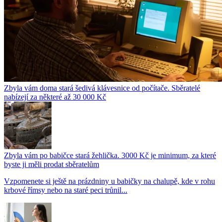
Zbyla vám doma stará šedivá klávesnice od počítače. Sběratelé
nabízejí za některé až 30 000 Kč
Zbyla vám po babičce stará žehlička. 3000 Kč je minimum, za které
byste ji měli prodat sběratelům
Vzpomenete si ještě na prázdniny u babičky na chalupě, kde v rohu
krbové římsy nebo na staré peci trůnil...