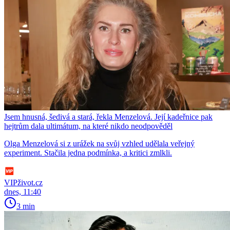
Jsem hnusná, šedivá a stará, řekla Menzelová. Její kadeřnice pak
hejtrům dala ultimátum, na které nikdo neodpověděl
Olga Menzelová si z urážek na svůj vzhled udělala veřejný
experiment. Stačila jedna podmínka, a kritici zmlkli.
VIPživot.cz
dnes, 11:40
3 min