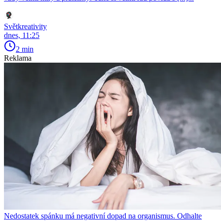
Světkreativity
dnes, 11:25
2 min
Reklama
Nedostatek spánku má negativní dopad na organismus. Odhalte