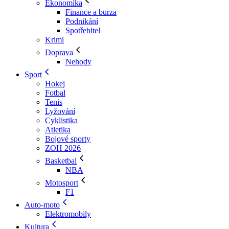
Ekonomika
Finance a burza
Podnikání
Spotřebitel
Krimi
Doprava
Nehody
Sport
Hokej
Fotbal
Tenis
Lyžování
Cyklistika
Atletika
Bojové sporty
ZOH 2026
Basketbal
NBA
Motosport
F1
Auto-moto
Elektromobily
Kultura