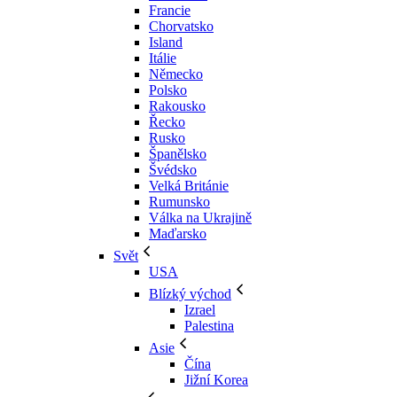
Francie
Chorvatsko
Island
Itálie
Německo
Polsko
Rakousko
Řecko
Rusko
Španělsko
Švédsko
Velká Británie
Rumunsko
Válka na Ukrajině
Maďarsko
Svět
USA
Blízký východ
Izrael
Palestina
Asie
Čína
Jižní Korea