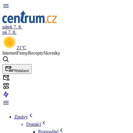
pátek 7. 8.
pá 7. 8.
21°C
Internet
Firmy
Recepty
Slovníky
Přihlášení
Zprávy
Domácí
Regionální