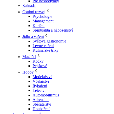
Pro hospodyňky
Zahrada
Osobní rozvoj
Psychologie
Management
Kariéra
Spiritualita a náboženství
Jídlo a vaření
Světová gastronomie
Levné vaření
Kulinářské triky
Mazlíčci
Kočky
Pejskové
Hobby
Modelářství
Včelařství
Rybaření
Letectví
Automobilismus
Adrenalin
Sběratelství
Houbaření