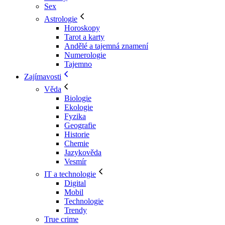
Sex
Astrologie
Horoskopy
Tarot a karty
Andělé a tajemná znamení
Numerologie
Tajemno
Zajímavosti
Věda
Biologie
Ekologie
Fyzika
Geografie
Historie
Chemie
Jazykověda
Vesmír
IT a technologie
Digital
Mobil
Technologie
Trendy
True crime