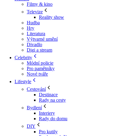
Filmy & kino
Televize
Reality show
Hudba
Hry
Literatura
Výtvarné umění
Divadlo
Digi a stream
Celebrity
Módní policie
Pro pamětníky
Nové tváře
Lifestyle
Cestování
Destinace
Rady na cesty
Bydlení
Interiery
Rady do domu
DIY
Pro kutily