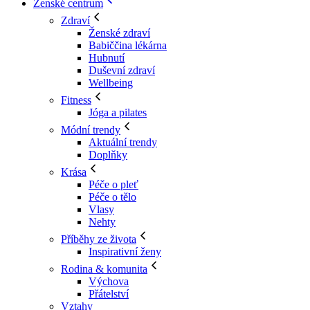
Ženské centrum
Zdraví
Ženské zdraví
Babiččina lékárna
Hubnutí
Duševní zdraví
Wellbeing
Fitness
Jóga a pilates
Módní trendy
Aktuální trendy
Doplňky
Krása
Péče o pleť
Péče o tělo
Vlasy
Nehty
Příběhy ze života
Inspirativní ženy
Rodina & komunita
Výchova
Přátelství
Vztahy