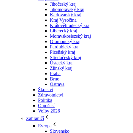
Jihočeský kraj
Jihomoravský kraj
Karlovarský kraj
Kraj Vysočina
Králověhradecký kraj
Liberecký kraj
Moravskoslezský kraj
Olomoucký kraj
Pardubický kraj
Plzeňský kraj
Středočeský kraj
Ústecký kraj
Zlínský kraj
Praha
Brno
Ostrava
Školství
Zdravotnictví
Politika
O počasí
Volby 2026
Zahraničí
Evropa
Slovensko