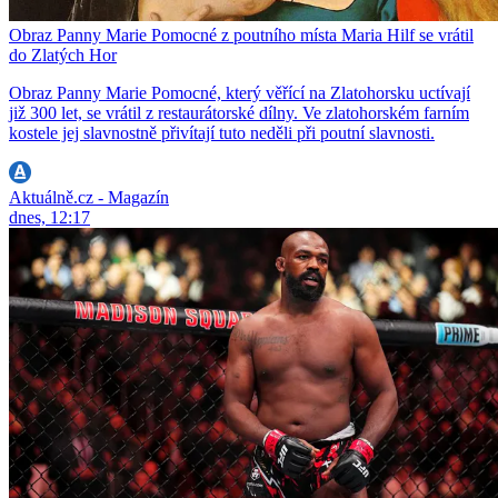
Obraz Panny Marie Pomocné z poutního místa Maria Hilf se vrátil
do Zlatých Hor
Obraz Panny Marie Pomocné, který věřící na Zlatohorsku uctívají
již 300 let, se vrátil z restaurátorské dílny. Ve zlatohorském farním
kostele jej slavnostně přivítají tuto neděli při poutní slavnosti.
Aktuálně.cz - Magazín
dnes, 12:17