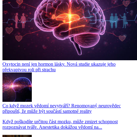
Oxytocin není jen hormon lásky. Nová studie ukazuje jeho
překvapivou roli při strachu
Co když mozek vědomí nevytváří? Renomovaný neurovědec
připouští, že může být součástí samotné reality
Když poškodíte určitou část mozku, může zmizet schopnost
rozpoznávat tváře. Anestetika dokážou vědomí na...