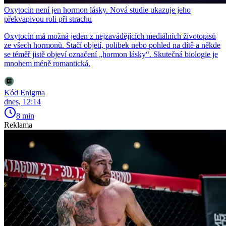
Oxytocin není jen hormon lásky. Nová studie ukazuje jeho
překvapivou roli při strachu
Oxytocin má možná jeden z nejzavádějících mediálních životopisů
ze všech hormonů. Stačí objetí, polibek nebo pohled na dítě a někde
se téměř jistě objeví označení „hormon lásky“. Skutečná biologie je
mnohem méně romantická.
Kód Enigma
dnes, 12:14
8 min
Reklama