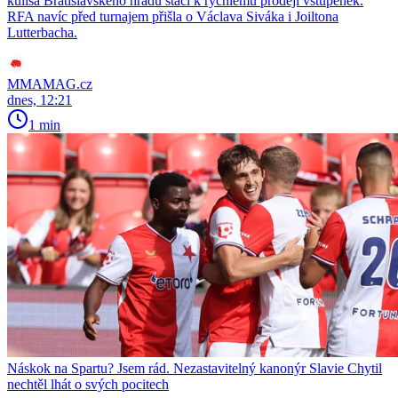
kulisa Bratislavského hradu stačí k rychlému prodeji vstupenek.
RFA navíc před turnajem přišla o Václava Siváka i Joiltona
Lutterbacha.
MMAMAG.cz
dnes, 12:21
1 min
Náskok na Spartu? Jsem rád. Nezastavitelný kanonýr Slavie Chytil
nechtěl lhát o svých pocitech