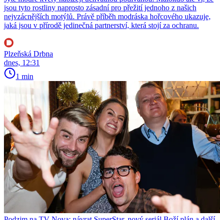
jsou tyto rostliny naprosto zásadní pro přežití jednoho z našich
nejvzácnějších motýlů. Právě příběh modráska hořcového ukazuje,
jaká jsou v přírodě jedinečná partnerství, která stojí za ochranu.
Plzeňská Drbna
dnes, 12:31
1 min
Podzim na TV Nova: návrat SuperStar, nový seriál Boží plán a další