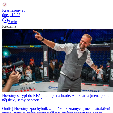
Krasnezeny.eu
dnes, 12:23
2 min
Reklama
Novotný si rýpl do RFA a turnaje na hradě. Ani známá jména podle
něj lístky samy neprodají
Ondřej Novotný zpochybnil, zda několik známých jmen a atraktivní