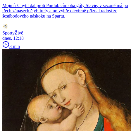
Mojmír Chytil dal proti Pardubicím oba góly Slavie, v sezoně má po
třech zápasech čtyři trefy a po výhře otevřeně přiznal radost ze
šestibodového náskoku na Spartu.
SportyŽivě
dnes, 12:18
3 min