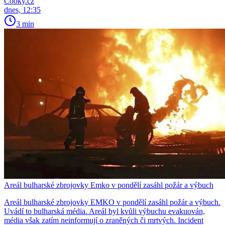
Cooky.cz
dnes, 12:35
3 min
Areál bulharské zbrojovky Emko v pondělí zasáhl požár a výbuch
Areál bulharské zbrojovky EMKO v pondělí zasáhl požár a výbuch.
Uvádí to bulharská média. Areál byl kvůli výbuchu evakuován,
média však zatím neinformují o zraněných či mrtvých. Incident