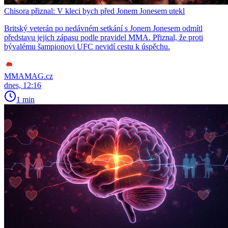
Chisora přiznal: V kleci bych před Jonem Jonesem utekl
Britský veterán po nedávném setkání s Jonem Jonesem odmítl
představu jejich zápasu podle pravidel MMA. Přiznal, že proti
bývalému šampionovi UFC nevidí cestu k úspěchu.
MMAMAG.cz
dnes, 12:16
1 min