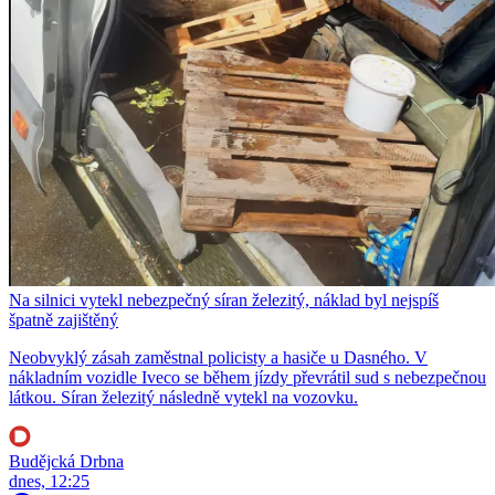
Na silnici vytekl nebezpečný síran železitý, náklad byl nejspíš
špatně zajištěný
Neobvyklý zásah zaměstnal policisty a hasiče u Dasného. V
nákladním vozidle Iveco se během jízdy převrátil sud s nebezpečnou
látkou. Síran železitý následně vytekl na vozovku.
Budějcká Drbna
dnes, 12:25