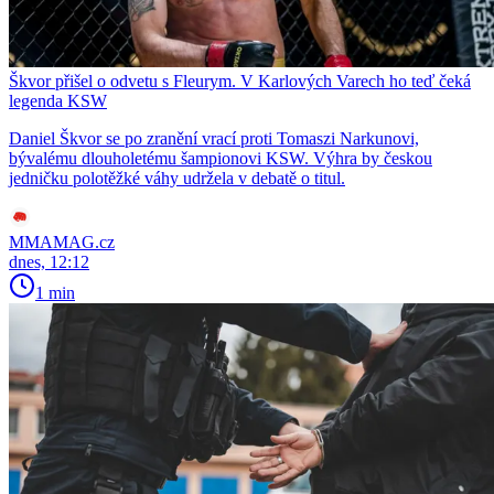
Škvor přišel o odvetu s Fleurym. V Karlových Varech ho teď čeká
legenda KSW
Daniel Škvor se po zranění vrací proti Tomaszi Narkunovi,
bývalému dlouholetému šampionovi KSW. Výhra by českou
jedničku polotěžké váhy udržela v debatě o titul.
MMAMAG.cz
dnes, 12:12
1 min