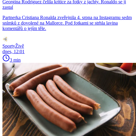
Georgina Rodríguez čelila kritice za fotky z jachty. Ronaldo se jí
zastal
Partnerka Cristiana Ronalda zveřejnila 4. srpna na Instagramu sedm
snímků z dovolené na Mallorce. Pod fotkami se strhla lavina
komentářů o jejím těle.
SportyŽivě
dnes, 12:01
3 min