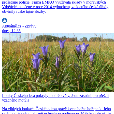
prošetřuje policie. Firma EMKO využívala sklady v moravských
Vrběticích zničené v roce 2014 výbuchem, ze kterého české úřady
obvinily ruské tajné služby.
Aktuálně.cz - Zprávy
dnes, 12:35
Louky Českého lesa pokryly modré květy. Jsou zásadní pro přežití
vzácného motýla
Na vlhkých loukách Českého lesa právě kvete hořec hořepník. Jeho
sytě modré květy nabízejí úchvatnou podívanou. Málokdo ale ví, že