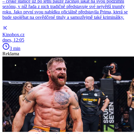
– české stanice už po letní pauze začínají lákat na svou podzimní
sezónu, v níž řada z nich tradičně představuje své největší trumfy
roku. Jako první svou nabídku oficiálně představila Prima, která se
bude spoléhat na osvědčené tituly a samozřejmě také kriminálky.
Kinobox.cz
dnes, 12:05
3 min
Reklama