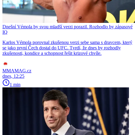
Dnešní Vémola by svou mladší verzi porazil. Rozhodlo by zápasové
IQ
Karlos Vémola porovnal zkušenou verzi sebe sama s dravcem, který
se jako první Čech dostal do UFC. Tvrdí, že dnes by rozhodly
zkušenosti, kondice a schopnost řešit krizové chvíle.
MMAMAG.cz
dnes, 12:25
1 min