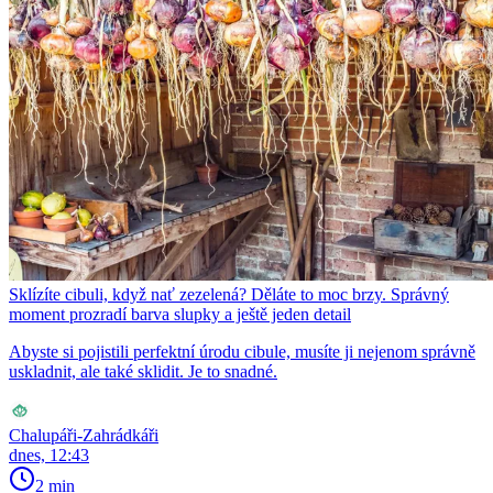
Sklízíte cibuli, když nať zezelená? Děláte to moc brzy. Správný
moment prozradí barva slupky a ještě jeden detail
Abyste si pojistili perfektní úrodu cibule, musíte ji nejenom správně
uskladnit, ale také sklidit. Je to snadné.
Chalupáři-Zahrádkáři
dnes, 12:43
2 min