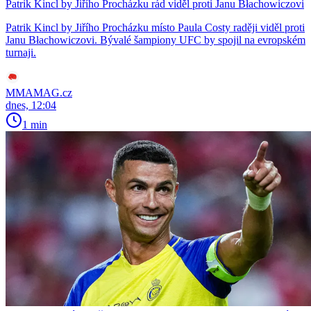
Patrik Kincl by Jiřího Procházku rád viděl proti Janu Błachowiczovi
Patrik Kincl by Jiřího Procházku místo Paula Costy raději viděl proti
Janu Błachowiczovi. Bývalé šampiony UFC by spojil na evropském
turnaji.
MMAMAG.cz
dnes, 12:04
1 min