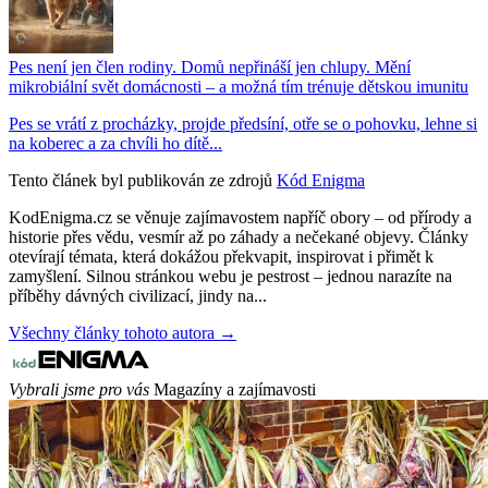
Pes není jen člen rodiny. Domů nepřináší jen chlupy. Mění
mikrobiální svět domácnosti – a možná tím trénuje dětskou imunitu
Pes se vrátí z procházky, projde předsíní, otře se o pohovku, lehne si
na koberec a za chvíli ho dítě...
Tento článek byl publikován ze zdrojů
Kód Enigma
KodEnigma.cz se věnuje zajímavostem napříč obory – od přírody a
historie přes vědu, vesmír až po záhady a nečekané objevy. Články
otevírají témata, která dokážou překvapit, inspirovat i přimět k
zamyšlení. Silnou stránkou webu je pestrost – jednou narazíte na
příběhy dávných civilizací, jindy na...
Všechny články tohoto autora →
Vybrali jsme pro vás
Magazíny a zajímavosti