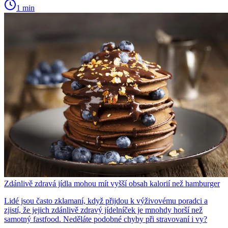
1 min
Zdánlivě zdravá jídla mohou mít vyšší obsah kalorií než hamburger
Lidé jsou často zklamaní, když přijdou k výživovému poradci a
zjistí, že jejich zdánlivě zdravý jídelníček je mnohdy horší než
samotný fastfood. Neděláte podobné chyby při stravovaní i vy?