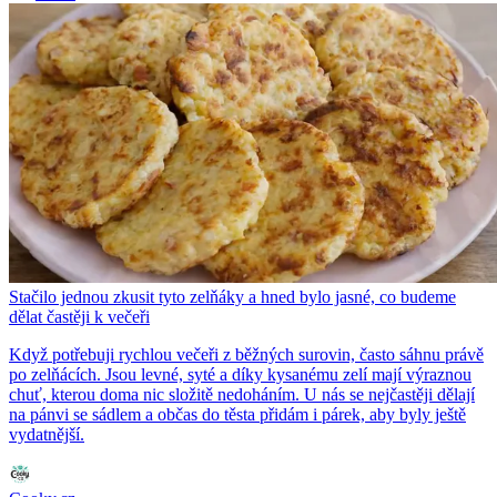
Stačilo jednou zkusit tyto zelňáky a hned bylo jasné, co budeme
dělat častěji k večeři
Když potřebuji rychlou večeři z běžných surovin, často sáhnu právě
po zelňácích. Jsou levné, syté a díky kysanému zelí mají výraznou
chuť, kterou doma nic složitě nedoháním. U nás se nejčastěji dělají
na pánvi se sádlem a občas do těsta přidám i párek, aby byly ještě
vydatnější.