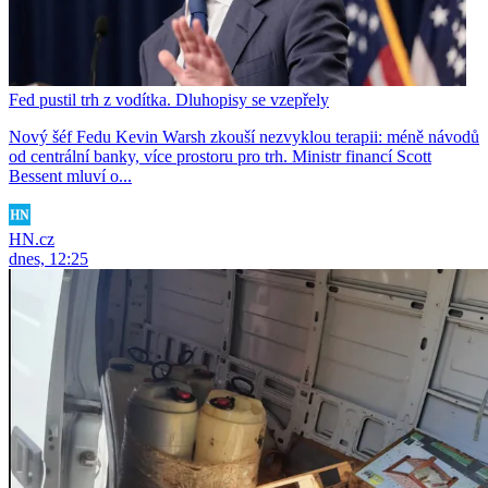
Fed pustil trh z vodítka. Dluhopisy se vzepřely
Nový šéf Fedu Kevin Warsh zkouší nezvyklou terapii: méně návodů
od centrální banky, více prostoru pro trh. Ministr financí Scott
Bessent mluví o...
HN.cz
dnes, 12:25