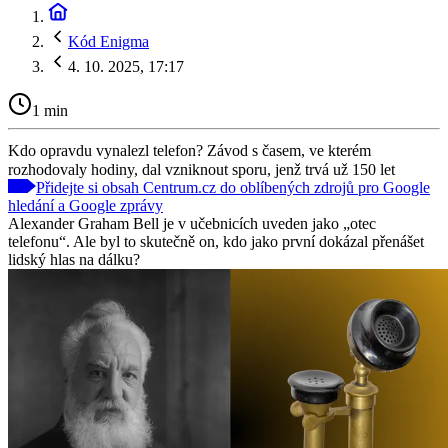
Kód Enigma
4. 10. 2025, 17:17
1 min
Kdo opravdu vynalezl telefon? Závod s časem, ve kterém
rozhodovaly hodiny, dal vzniknout sporu, jenž trvá už 150 let
Přidejte si obsah Centrum.cz do oblíbených zdrojů pro Google
hledání a Google zprávy
Alexander Graham Bell je v učebnicích uveden jako „otec
telefonu“. Ale byl to skutečně on, kdo jako první dokázal přenášet
lidský hlas na dálku?