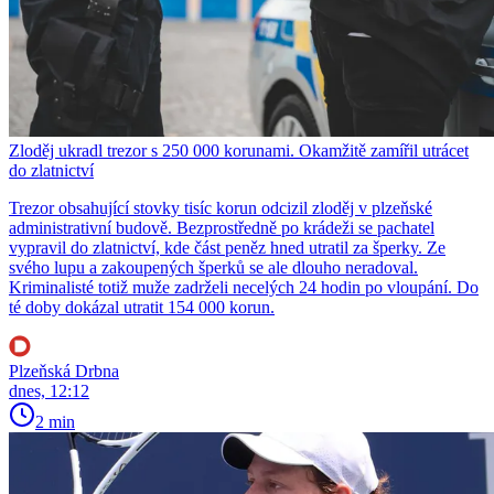
Zloděj ukradl trezor s 250 000 korunami. Okamžitě zamířil utrácet
do zlatnictví
Trezor obsahující stovky tisíc korun odcizil zloděj v plzeňské
administrativní budově. Bezprostředně po krádeži se pachatel
vypravil do zlatnictví, kde část peněz hned utratil za šperky. Ze
svého lupu a zakoupených šperků se ale dlouho neradoval.
Kriminalisté totiž muže zadrželi necelých 24 hodin po vloupání. Do
té doby dokázal utratit 154 000 korun.
Plzeňská Drbna
dnes, 12:12
2 min