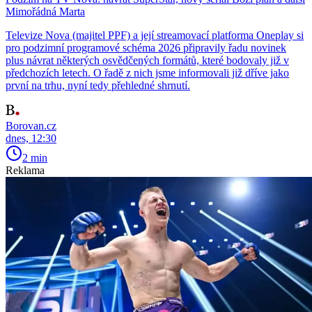
Mimořádná Marta
Televize Nova (majitel PPF) a její streamovací platforma Oneplay si
pro podzimní programové schéma 2026 připravily řadu novinek
plus návrat některých osvědčených formátů, které bodovaly již v
předchozích letech. O řadě z nich jsme informovali již dříve jako
první na trhu, nyní tedy přehledné shrnutí.
Borovan.cz
dnes, 12:30
2 min
Reklama