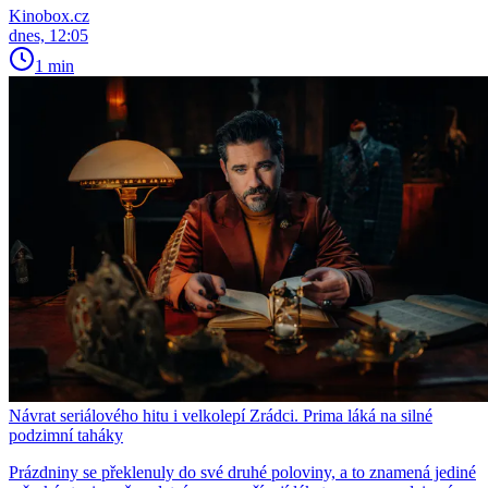
Kinobox.cz
dnes, 12:05
1 min
Návrat seriálového hitu i velkolepí Zrádci. Prima láká na silné
podzimní taháky
Prázdniny se překlenuly do své druhé poloviny, a to znamená jediné