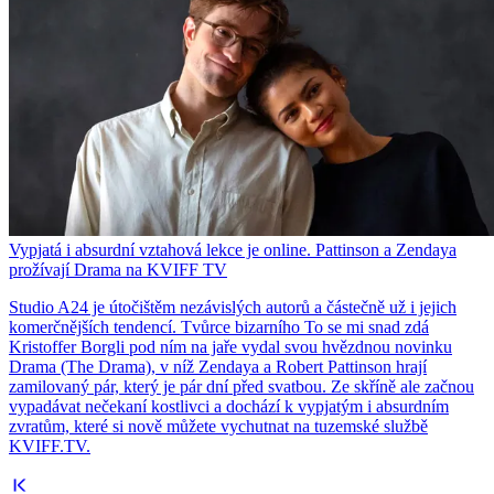
Vypjatá i absurdní vztahová lekce je online. Pattinson a Zendaya
prožívají Drama na KVIFF TV
Studio A24 je útočištěm nezávislých autorů a částečně už i jejich
komerčnějších tendencí. Tvůrce bizarního To se mi snad zdá
Kristoffer Borgli pod ním na jaře vydal svou hvězdnou novinku
Drama (The Drama), v níž Zendaya a Robert Pattinson hrají
zamilovaný pár, který je pár dní před svatbou. Ze skříně ale začnou
vypadávat nečekaní kostlivci a dochází k vypjatým i absurdním
zvratům, které si nově můžete vychutnat na tuzemské službě
KVIFF.TV.