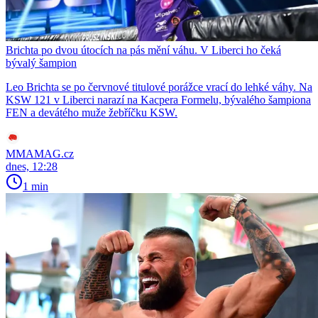
Brichta po dvou útocích na pás mění váhu. V Liberci ho čeká
bývalý šampion
Leo Brichta se po červnové titulové porážce vrací do lehké váhy. Na
KSW 121 v Liberci narazí na Kacpera Formelu, bývalého šampiona
FEN a devátého muže žebříčku KSW.
MMAMAG.cz
dnes, 12:28
1 min