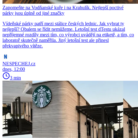
Zapomeňte na Vodňanské kuře i na Krahulík. Nejlepší poctivé
párky jsou úplně od jiné značky
Vídeňské párky patří mezi stálice českých lednic. Jak vybrat ty
nejlepší? Obalem se řídit nemůžeme. Letošní test dTestu ukázal
nepříjemné rozdíly mezi tím, co výrobci uvádějí na etiketě, a tím, co
laboratoř skutečně naměřila. Jiný letošní test ale přinesl
překvapivého vítěze.
NESPECHEJ.cz
dnes, 12:00
3 min