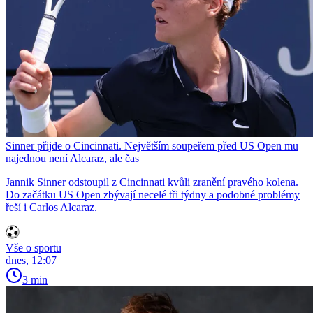
Sinner přijde o Cincinnati. Největším soupeřem před US Open mu
najednou není Alcaraz, ale čas
Jannik Sinner odstoupil z Cincinnati kvůli zranění pravého kolena.
Do začátku US Open zbývají necelé tři týdny a podobné problémy
řeší i Carlos Alcaraz.
Vše o sportu
dnes, 12:07
3 min