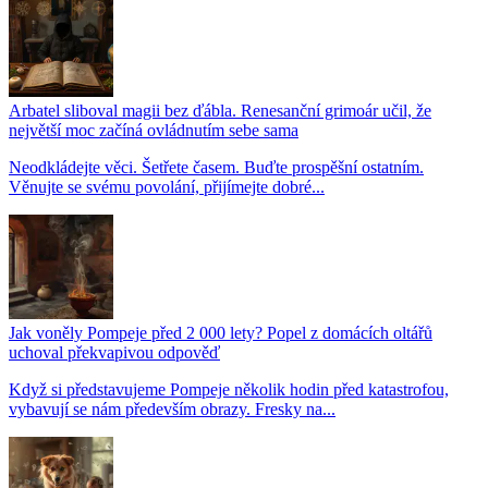
Arbatel sliboval magii bez ďábla. Renesanční grimoár učil, že
největší moc začíná ovládnutím sebe sama
Neodkládejte věci. Šetřete časem. Buďte prospěšní ostatním.
Věnujte se svému povolání, přijímejte dobré...
Jak voněly Pompeje před 2 000 lety? Popel z domácích oltářů
uchoval překvapivou odpověď
Když si představujeme Pompeje několik hodin před katastrofou,
vybavují se nám především obrazy. Fresky na...