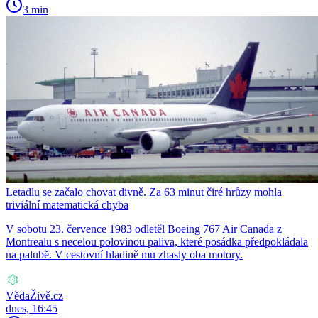
3 min
Letadlu se začalo chovat divně. Za 63 minut čiré hrůzy mohla
triviální matematická chyba
V sobotu 23. července 1983 odletěl Boeing 767 Air Canada z
Montrealu s necelou polovinou paliva, které posádka předpokládala
na palubě. V cestovní hladině mu zhasly oba motory.
VědaŽivě.cz
dnes, 16:45