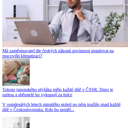
Má zaměstnavatel dle českých zákonů povinnost instalovat na
pracovišti klimatizaci?
Tohoto japonského plyšáka mělo každé dítě v ČSSR. Dnes je
raritou a sběratelé ho vykupují za tisíce
V osmdesátých letech minulého století po něm toužilo snad každé
dítě v Československu. Kdo ho neměl...