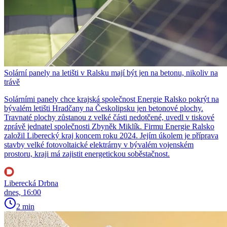
Solární panely na letišti v Ralsku mají být jen na betonu, nikoliv na
trávě
Solárními panely chce krajská společnost Energie Ralsko pokrýt na
bývalém letišti Hradčany na Českolipsku jen betonové plochy.
Travnaté plochy zůstanou z velké části nedotčené, uvedl v tiskové
zprávě jednatel společnosti Zbyněk Miklík. Firmu Energie Ralsko
založil Liberecký kraj koncem roku 2024. Jejím úkolem je příprava
stavby velké fotovoltaické elektrárny v bývalém vojenském
prostoru, kraji má zajistit energetickou soběstačnost.
Liberecká Drbna
dnes, 16:00
2 min