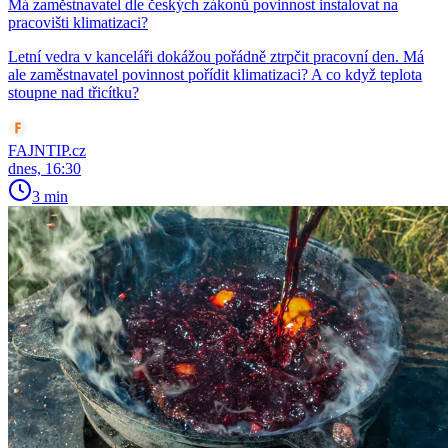
Má zaměstnavatel dle českých zákonů povinnost instalovat na
pracovišti klimatizaci?
Letní vedra v kanceláři dokážou pořádně ztrpčit pracovní den. Má
ale zaměstnavatel povinnost pořídit klimatizaci? A co když teplota
stoupne nad třicítku?
FAJNTIP.cz
dnes, 16:30
3 min