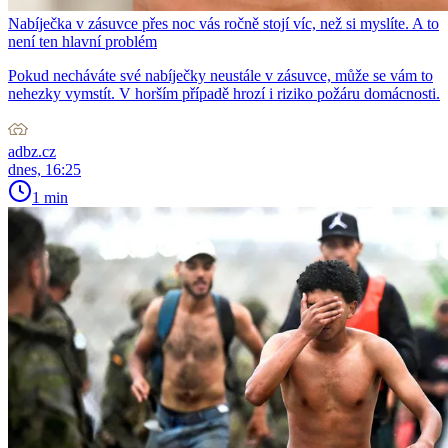
Nabíječka v zásuvce přes noc vás ročně stojí víc, než si myslíte. A to
není ten hlavní problém
Pokud necháváte své nabíječky neustále v zásuvce, může se vám to
nehezky vymstít. V horším případě hrozí i riziko požáru domácnosti.
adbz.cz
dnes, 16:25
1 min