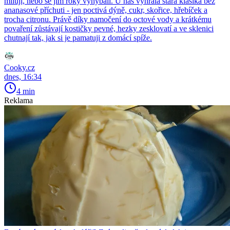
milují, nebo se jim roky vyhýbali. U nás vyhrála stará klasika bez
ananasové příchuti - jen poctivá dýně, cukr, skořice, hřebíček a
trocha citronu. Právě díky namočení do octové vody a krátkému
povaření zůstávají kostičky pevné, hezky zesklovatí a ve sklenici
chutnají tak, jak si je pamatuji z domácí spíže.
Cooky.cz
dnes, 16:34
4 min
Reklama