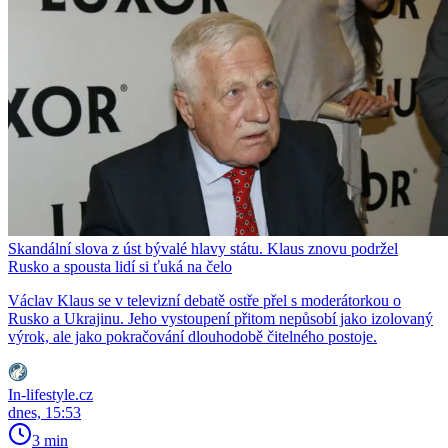
Skandální slova z úst bývalé hlavy státu. Klaus znovu podržel
Rusko a spousta lidí si ťuká na čelo
Václav Klaus se v televizní debatě ostře přel s moderátorkou o
Rusko a Ukrajinu. Jeho vystoupení přitom nepůsobí jako izolovaný
výrok, ale jako pokračování dlouhodobě čitelného postoje.
In-lifestyle.cz
dnes, 15:53
3 min