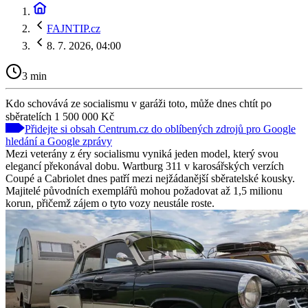
FAJNTIP.cz
8. 7. 2026, 04:00
3 min
Kdo schovává ze socialismu v garáži toto, může dnes chtít po
sběratelích 1 500 000 Kč
Přidejte si obsah Centrum.cz do oblíbených zdrojů pro Google
hledání a Google zprávy
Mezi veterány z éry socialismu vyniká jeden model, který svou
elegancí překonával dobu. Wartburg 311 v karosářských verzích
Coupé a Cabriolet dnes patří mezi nejžádanější sběratelské kousky.
Majitelé původních exemplářů mohou požadovat až 1,5 milionu
korun, přičemž zájem o tyto vozy neustále roste.