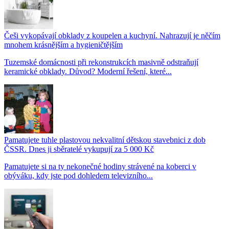
Češi vykopávají obklady z koupelen a kuchyní. Nahrazují je něčím
mnohem krásnějším a hygieničtějším
Tuzemské domácnosti při rekonstrukcích masivně odstraňují
keramické obklady. Důvod? Moderní řešení, které...
Pamatujete tuhle plastovou nekvalitní dětskou stavebnici z dob
ČSSR. Dnes ji sběratelé vykupují za 5 000 Kč
Pamatujete si na ty nekonečné hodiny strávené na koberci v
obýváku, kdy jste pod dohledem televizního...