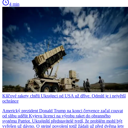
4 min
Klíčové rakety chtěli Ukrajinci od USA už dříve. Odmítl je i největší
ochránce
Americký prezident Donald Trump na konci července začal couvat
od slibu udělit Kyjevu licenci na výrobu raket do obranného
systému Patriot. Ukrajinští představitelé tvrdí, že problém mohl být
vyřešen už dávno. O stejné povolení totiž žádali už před dvěma lety