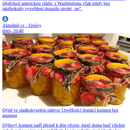
předchozí americkou vládu: z Washingtonu však tehdy bez
jakéhokoliv vysvětlení dorazilo strohé „ne“.
Aktuálně.cz - Zprávy
dnes, 16:40
Dýně ve sladkokyselém nálevu: Osvěžující domácí kompot bez
ananasu
Dýňový kompot patří přesně k těm věcem, které doma buď všichni