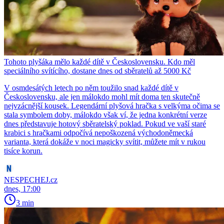
Tohoto plyšáka mělo každé dítě v Československu. Kdo měl
speciálního svítícího, dostane dnes od sběratelů až 5000 Kč
V osmdesátých letech po něm toužilo snad každé dítě v
Československu, ale jen málokdo mohl mít doma ten skutečně
nejvzácnější kousek. Legendární plyšová hračka s velkýma očima se
stala symbolem doby, málokdo však ví, že jedna konkrétní verze
dnes představuje hotový sběratelský poklad. Pokud ve vaší staré
krabici s hračkami odpočívá nepoškozená východoněmecká
varianta, která dokáže v noci magicky svítit, můžete mít v rukou
tisíce korun.
NESPECHEJ.cz
dnes, 17:00
3 min