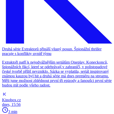
Druhá série Extraktorů přináší vítaný posun. Špionážní thriller
pracuje s konflikty uvnitř týmu
Extraktoři patří k nejodvážnějším seriálům Oneplay. Koneckonců,
špionážních fikcí, které se odehrávají v zahraničí, v polistopadové
české tvorbě příliš nevzniklo. Sázka se vyplatila, seriál inspirovaný
známou kauzou byl hit a druhá série má dnes premiéru na streamu.
Měli jsme možnost zhlédnout první tři epizody a fanoušci první série
budou mít podle všeho radost.
Kinobox.cz
dnes, 15:56
3 min