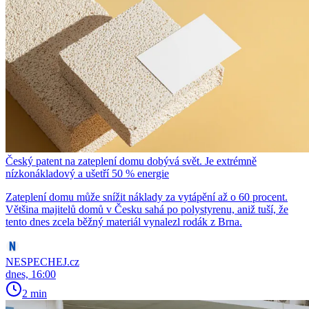
Český patent na zateplení domu dobývá svět. Je extrémně
nízkonákladový a ušetří 50 % energie
Zateplení domu může snížit náklady za vytápění až o 60 procent.
Většina majitelů domů v Česku sahá po polystyrenu, aniž tuší, že
tento dnes zcela běžný materiál vynalezl rodák z Brna.
NESPECHEJ.cz
dnes, 16:00
2 min