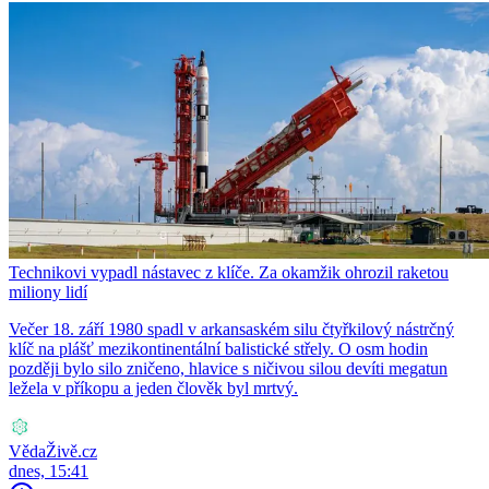
Technikovi vypadl nástavec z klíče. Za okamžik ohrozil raketou
miliony lidí
Večer 18. září 1980 spadl v arkansaském silu čtyřkilový nástrčný
klíč na plášť mezikontinentální balistické střely. O osm hodin
později bylo silo zničeno, hlavice s ničivou silou devíti megatun
ležela v příkopu a jeden člověk byl mrtvý.
VědaŽivě.cz
dnes, 15:41