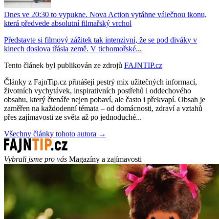
Dnes ve 20:30 to vypukne. Nova Action vytáhne válečnou ikonu,
která předvede absolutní filmařský vrchol
Představte si filmový zážitek tak intenzivní, že se pod diváky v
kinech doslova třásla země. V tichomořské...
Tento článek byl publikován ze zdrojů
FAJNTIP.cz
Články z FajnTip.cz přinášejí pestrý mix užitečných informací,
životních vychytávek, inspirativních postřehů i oddechového
obsahu, který čtenáře nejen pobaví, ale často i překvapí. Obsah je
zaměřen na každodenní témata – od domácnosti, zdraví a vztahů
přes zajímavosti ze světa až po jednoduché...
Všechny články tohoto autora →
Vybrali jsme pro vás
Magazíny a zajímavosti