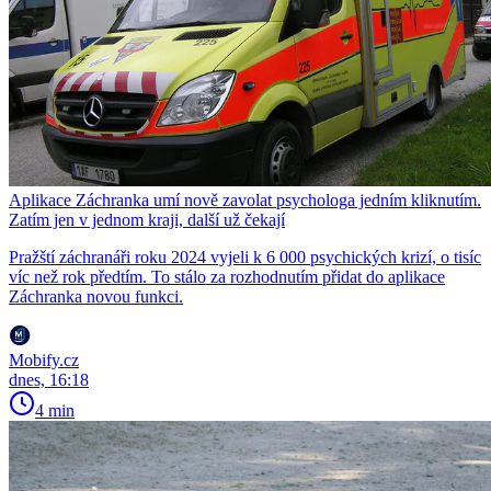
Aplikace Záchranka umí nově zavolat psychologa jedním kliknutím.
Zatím jen v jednom kraji, další už čekají
Pražští záchranáři roku 2024 vyjeli k 6 000 psychických krizí, o tisíc
víc než rok předtím. To stálo za rozhodnutím přidat do aplikace
Záchranka novou funkci.
Mobify.cz
dnes, 16:18
4 min