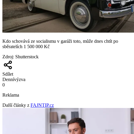
Kdo schovává ze socialismu v garáži toto, může dnes chtít po
sběratelích 1 500 000 Kč
Zdroj
:
Shutterstock
Sdílet
Denní
výzva
0
Reklama
Další články z
FAJNTIP.cz