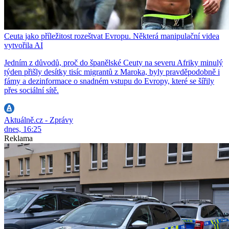
Ceuta jako příležitost rozeštvat Evropu. Některá manipulační videa
vytvořila AI
Jedním z důvodů, proč do španělské Ceuty na severu Afriky minulý
týden přišly desítky tisíc migrantů z Maroka, byly pravděpodobně i
fámy a dezinformace o snadném vstupu do Evropy, které se šířily
přes sociální sítě.
Aktuálně.cz - Zprávy
dnes, 16:25
Reklama