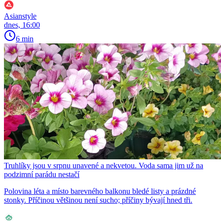
Asianstyle
dnes, 16:00
6 min
Truhlíky jsou v srpnu unavené a nekvetou. Voda sama jim už na
podzimní parádu nestačí
Polovina léta a místo barevného balkonu bledé listy a prázdné
stonky. Příčinou většinou není sucho; příčiny bývají hned tři.