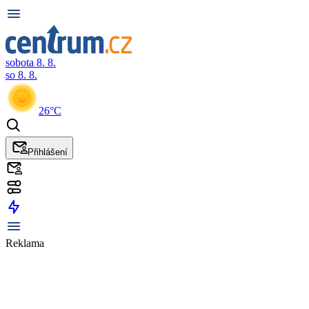
sobota 8. 8.
so 8. 8.
26°C
Přihlášení
Reklama