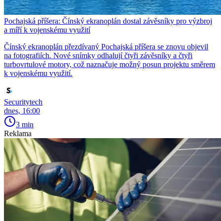
Pochajská příšera: Čínský ekranoplán dostal závěsníky pro výzbroj
a míří k vojenskému využití
Čínský ekranoplán přezdívaný Pochajská příšera se znovu objevil
na fotografiích. Nové snímky odhalují čtyři závěsníky a čtyři
turbovrtulové motory, což naznačuje možný posun projektu směrem
k vojenskému využití.
Securitytech
dnes, 16:00
3 min
Reklama