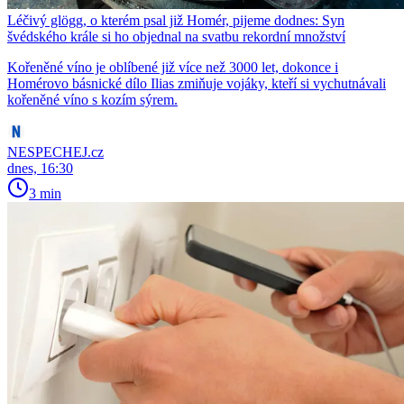
Léčivý glögg, o kterém psal již Homér, pijeme dodnes: Syn
švédského krále si ho objednal na svatbu rekordní množství
Kořeněné víno je oblíbené již více než 3000 let, dokonce i
Homérovo básnické dílo Ilias zmiňuje vojáky, kteří si vychutnávali
kořeněné víno s kozím sýrem.
NESPECHEJ.cz
dnes, 16:30
3 min