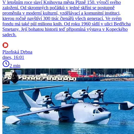
V letošním roce slaví Knihovna města Plzně 150. výročí svého
založení. Od skromných počátků v jedné skříni se postupně
proměnila v moderní kulturní, vzdělávací a komunitní instituci,
kterou ročně navštíví 300 tisíc čtenářů všech generací. Ve svém
fondu má také půl milionu knih. Od roku 1960 sídlí v ulici Bedřicha
Smetany. Její bohatou historii teď připomíná výstava v Kopeckého
sadech.
Plzeňská Drbna
dnes, 16:01
2 min