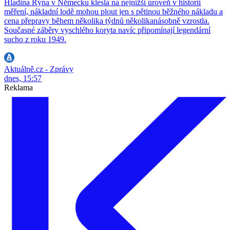
Hladina Rýna v Německu klesla na nejnižší úroveň v historii
měření, nákladní lodě mohou plout jen s pětinou běžného nákladu a
cena přepravy během několika týdnů několikanásobně vzrostla.
Současné záběry vyschlého koryta navíc připomínají legendární
sucho z roku 1949.
Aktuálně.cz - Zprávy
dnes, 15:57
Reklama