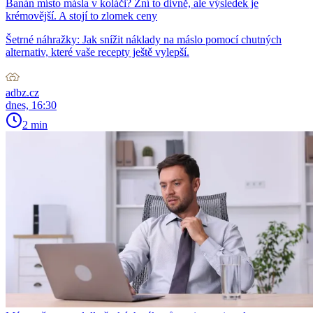
Banán místo másla v koláči? Zní to divně, ale výsledek je
krémovější. A stojí to zlomek ceny
Šetrné náhražky: Jak snížit náklady na máslo pomocí chutných
alternativ, které vaše recepty ještě vylepší.
adbz.cz
dnes, 16:30
2 min