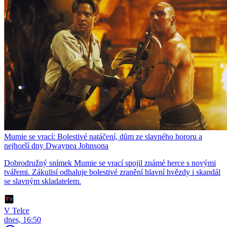
Mumie se vrací: Bolestivé natáčení, dům ze slavného hororu a
nejhorší dny Dwaynea Johnsona
Dobrodružný snímek Mumie se vrací spojil známé herce s novými
tvářemi. Zákulisí odhaluje bolestivé zranění hlavní hvězdy i skandál
se slavným skladatelem.
V Telce
dnes, 16:50