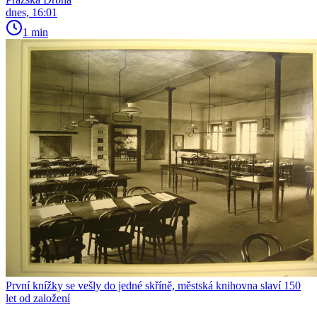
dnes, 16:01
1 min
První knížky se vešly do jedné skříně, městská knihovna slaví 150
let od založení