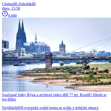
Chalupáři-Zahrádkáři
dnes, 15:58
4 min
Současné fotky Rýna a archivní video dělí 77 let. Rozdíl? Hledá se
jen těžko
Nejdůležitější evropská vodní tepna se ocitla v kritické situaci.