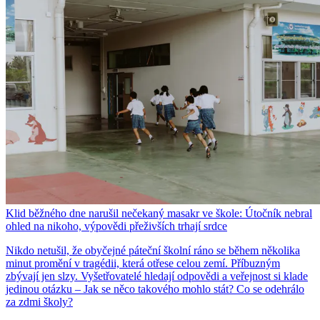
Klid běžného dne narušil nečekaný masakr ve škole: Útočník nebral
ohled na nikoho, výpovědi přeživších trhají srdce
Nikdo netušil, že obyčejné páteční školní ráno se během několika
minut promění v tragédii, která otřese celou zemí. Příbuzným
zbývají jen slzy. Vyšetřovatelé hledají odpovědi a veřejnost si klade
jedinou otázku – Jak se něco takového mohlo stát? Co se odehrálo
za zdmi školy?