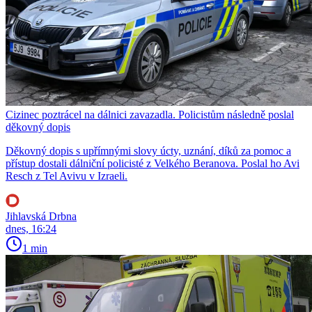
Cizinec poztrácel na dálnici zavazadla. Policistům následně poslal
děkovný dopis
Děkovný dopis s upřímnými slovy úcty, uznání, díků za pomoc a
přístup dostali dálniční policisté z Velkého Beranova. Poslal ho Avi
Resch z Tel Avivu v Izraeli.
Jihlavská Drbna
dnes, 16:24
1 min