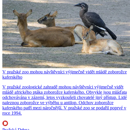
V pražské zoo mohou návštěvníci výjimečně vidět mládě zoborožce
kaferského
V pražské zoologické zahradě mohou návštěvníci výjimečně vidět
mládě afrického ptáka zoborožce kaferského. Obvykle jsou mláďata
odchovávána v zázemí, letos vyzkoušeli chovatelé jiný přístup. Lidé
naleznou zoborožce ve výběhu u antilop. Odchov zoborožce
kaferského patří mezi náročnější. V pražské zoo se podařil poprvé v
roce 1994.
Pražská Drbna