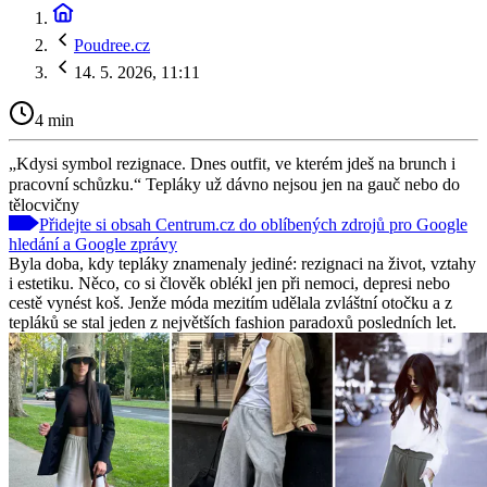
Poudree.cz
14. 5. 2026, 11:11
4 min
„Kdysi symbol rezignace. Dnes outfit, ve kterém jdeš na brunch i
pracovní schůzku.“ Tepláky už dávno nejsou jen na gauč nebo do
tělocvičny
Přidejte si obsah Centrum.cz do oblíbených zdrojů pro Google
hledání a Google zprávy
Byla doba, kdy tepláky znamenaly jediné: rezignaci na život, vztahy
i estetiku. Něco, co si člověk oblékl jen při nemoci, depresi nebo
cestě vynést koš. Jenže móda mezitím udělala zvláštní otočku a z
tepláků se stal jeden z největších fashion paradoxů posledních let.