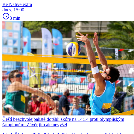
Be Native extra
dnes, 15:00
3 min
Čeští beachvolejbalisté dotáhli skóre na 14:14 proti olympijským
šampionům. Závěr jim ale nevyšel