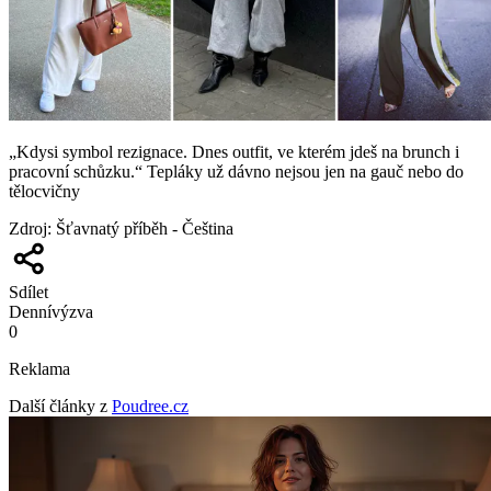
„Kdysi symbol rezignace. Dnes outfit, ve kterém jdeš na brunch i
pracovní schůzku.“ Tepláky už dávno nejsou jen na gauč nebo do
tělocvičny
Zdroj
:
Šťavnatý příběh - Čeština
Sdílet
Denní
výzva
0
Reklama
Další články z
Poudree.cz