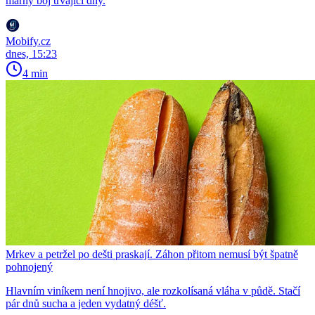
marný boj trvající dny.
Mobify.cz
dnes, 15:23
4 min
Mrkev a petržel po dešti praskají. Záhon přitom nemusí být špatně
pohnojený
Hlavním viníkem není hnojivo, ale rozkolísaná vláha v půdě. Stačí
pár dnů sucha a jeden vydatný déšť.