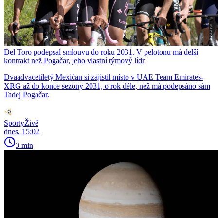
Del Toro podepsal smlouvu do roku 2031. V pelotonu má delší
kontrakt než Pogačar, jeho vlastní týmový lídr
Dvaadvacetiletý Mexičan si zajistil místo v UAE Team Emirates-
XRG až do konce sezony 2031, o rok déle, než má podepsáno sám
Tadej Pogačar.
SportyŽivě
dnes, 15:02
3 min