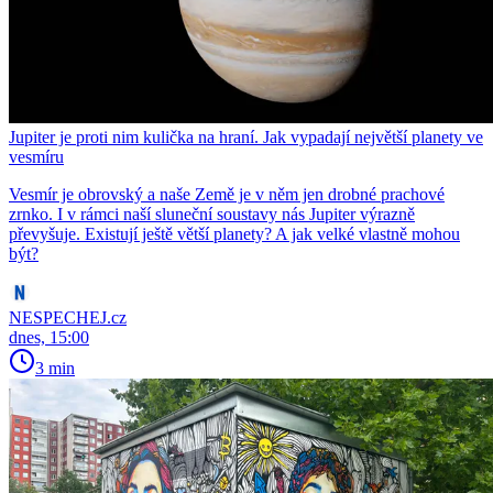
Jupiter je proti nim kulička na hraní. Jak vypadají největší planety ve
vesmíru
Vesmír je obrovský a naše Země je v něm jen drobné prachové
zrnko. I v rámci naší sluneční soustavy nás Jupiter výrazně
převyšuje. Existují ještě větší planety? A jak velké vlastně mohou
být?
NESPECHEJ.cz
dnes, 15:00
3 min