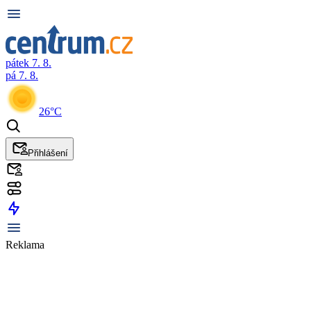
pátek 7. 8.
pá 7. 8.
26°C
Přihlášení
Reklama