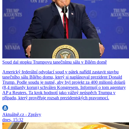
Soud dal stopku Trumpovu tanečnímu sálu v Bílém domě
Americký federální odvolací soud v pátek nařídil zastavit stavbu
tanečního sálu Bílého domu, který si naplánoval prezident Donald
Trump. Podle soudu je nutné, aby byl projekt za 400 milionů dolarů
(8,4 miliardy korun) schválen Kongresem. Informují o tom agentury
AP a Reuters. Ta krok hodnotí jako vážný neúspěch Trumpa v
případu, který prověřuje rozsah prezidentských pravomocí.
Aktuálně.cz - Zprávy
dnes, 15:32