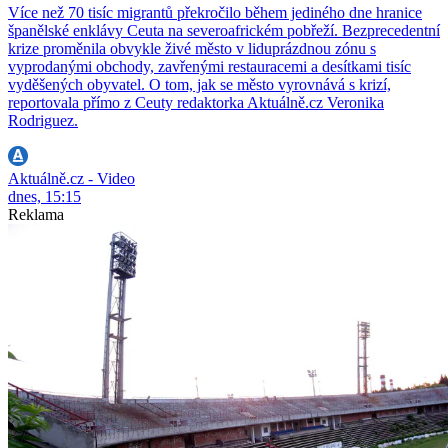
Více než 70 tisíc migrantů překročilo během jediného dne hranice
španělské enklávy Ceuta na severoafrickém pobřeží. Bezprecedentní
krize proměnila obvykle živé město v liduprázdnou zónu s
vyprodanými obchody, zavřenými restauracemi a desítkami tisíc
vyděšených obyvatel. O tom, jak se město vyrovnává s krizí,
reportovala přímo z Ceuty redaktorka Aktuálně.cz Veronika
Rodriguez.
Aktuálně.cz - Video
dnes, 15:15
Reklama