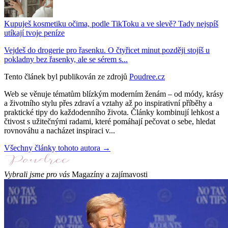
Kupuješ kosmetiku očima, podle TikToku a ve slevě? Tady nejspíš
utíkají tvoje peníze
Vejdeš do drogerie pro řasenku. O čtyřicet minut později stojíš u
pokladny bez řasenky, ale se sérem s...
Tento článek byl publikován ze zdrojů
Poudree.cz
Web se věnuje tématům blízkým moderním ženám – od módy, krásy
a životního stylu přes zdraví a vztahy až po inspirativní příběhy a
praktické tipy do každodenního života. Články kombinují lehkost a
čtivost s užitečnými radami, které pomáhají pečovat o sebe, hledat
rovnováhu a nacházet inspiraci v...
Všechny články tohoto autora →
Vybrali jsme pro vás
Magazíny a zajímavosti