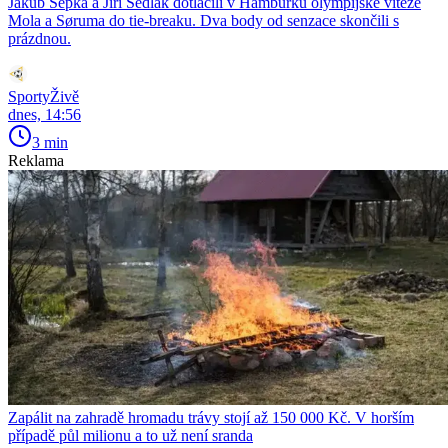
Jakub Šépka a Jiří Sedlák dotlačili v Hamburku olympijské vítěze
Mola a Søruma do tie-breaku. Dva body od senzace skončili s
prázdnou.
SportyŽivě
dnes, 14:56
3 min
Reklama
Zapálit na zahradě hromadu trávy stojí až 150 000 Kč. V horším
případě půl milionu a to už není sranda