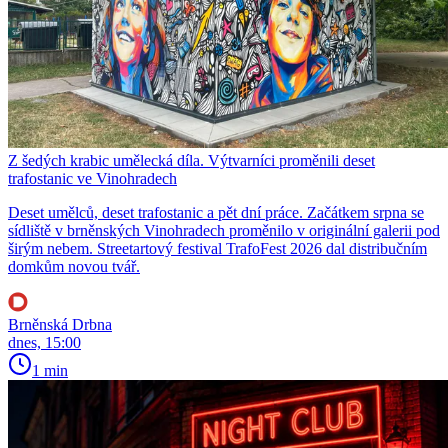
Z šedých krabic umělecká díla. Výtvarníci proměnili deset
trafostanic ve Vinohradech
Deset umělců, deset trafostanic a pět dní práce. Začátkem srpna se
sídliště v brněnských Vinohradech proměnilo v originální galerii pod
širým nebem. Streetartový festival TrafoFest 2026 dal distribučním
domkům novou tvář.
Brněnská Drbna
dnes, 15:00
1 min