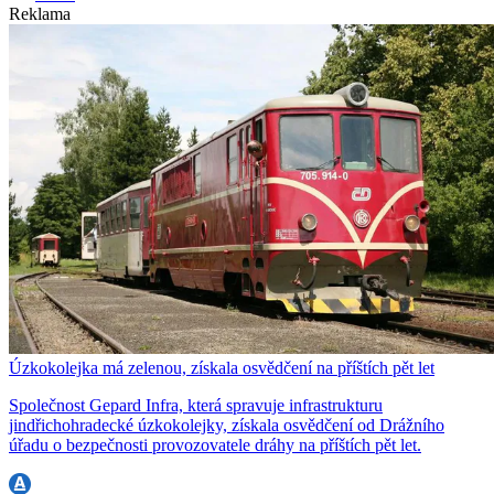
Reklama
Úzkokolejka má zelenou, získala osvědčení na příštích pět let
Společnost Gepard Infra, která spravuje infrastrukturu
jindřichohradecké úzkokolejky, získala osvědčení od Drážního
úřadu o bezpečnosti provozovatele dráhy na příštích pět let.