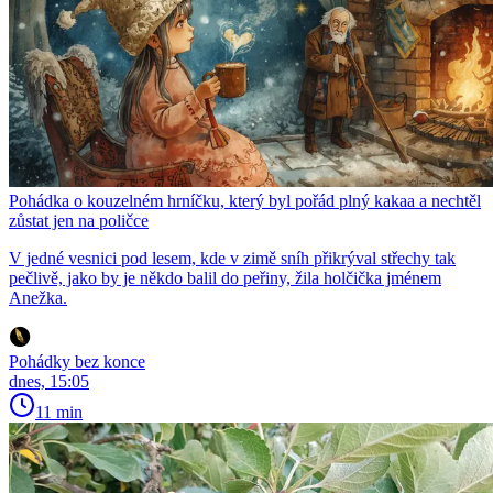
Pohádka o kouzelném hrníčku, který byl pořád plný kakaa a nechtěl
zůstat jen na poličce
V jedné vesnici pod lesem, kde v zimě sníh přikrýval střechy tak
pečlivě, jako by je někdo balil do peřiny, žila holčička jménem
Anežka.
Pohádky bez konce
dnes, 15:05
11 min