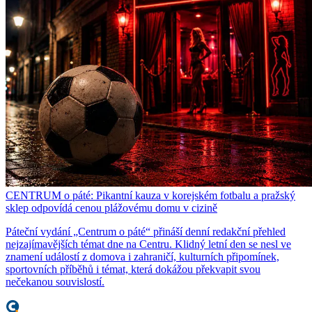
CENTRUM o páté: Pikantní kauza v korejském fotbalu a pražský
sklep odpovídá cenou plážovému domu v cizině
Páteční vydání „Centrum o páté“ přináší denní redakční přehled
nejzajímavějších témat dne na Centru. Klidný letní den se nesl ve
znamení událostí z domova i zahraničí, kulturních připomínek,
sportovních příběhů i témat, která dokážou překvapit svou
nečekanou souvislostí.