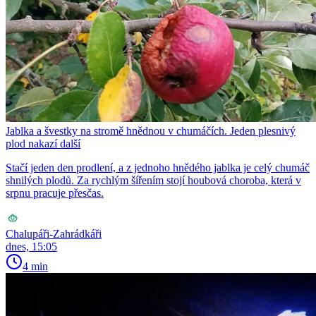
Jablka a švestky na stromě hnědnou v chumáčích. Jeden plesnivý
plod nakazí další
Stačí jeden den prodlení, a z jednoho hnědého jablka je celý chumáč
shnilých plodů. Za rychlým šířením stojí houbová choroba, která v
srpnu pracuje přesčas.
Chalupáři-Zahrádkáři
dnes, 15:05
4 min