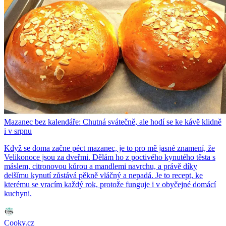
Mazanec bez kalendáře: Chutná svátečně, ale hodí se ke kávě klidně
i v srpnu
Když se doma začne péct mazanec, je to pro mě jasné znamení, že
Velikonoce jsou za dveřmi. Dělám ho z poctivého kynutého těsta s
máslem, citronovou kůrou a mandlemi navrchu, a právě díky
delšímu kynutí zůstává pěkně vláčný a nepadá. Je to recept, ke
kterému se vracím každý rok, protože funguje i v obyčejné domácí
kuchyni.
Cooky.cz