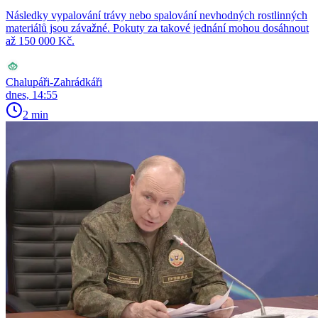
Následky vypalování trávy nebo spalování nevhodných rostlinných
materiálů jsou závažné. Pokuty za takové jednání mohou dosáhnout
až 150 000 Kč.
Chalupáři-Zahrádkáři
dnes, 14:55
2 min