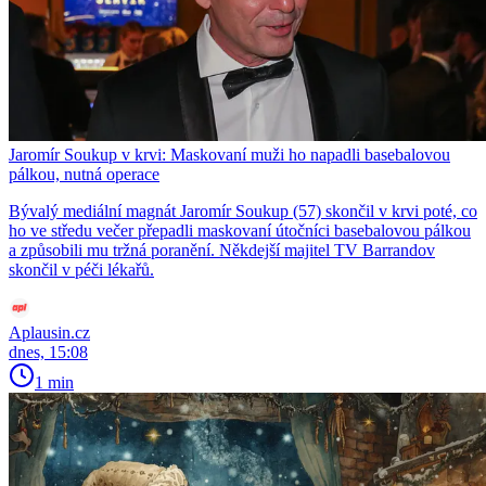
Jaromír Soukup v krvi: Maskovaní muži ho napadli basebalovou
pálkou, nutná operace
Bývalý mediální magnát Jaromír Soukup (57) skončil v krvi poté, co
ho ve středu večer přepadli maskovaní útočníci basebalovou pálkou
a způsobili mu tržná poranění. Někdejší majitel TV Barrandov
skončil v péči lékařů.
Aplausin.cz
dnes, 15:08
1 min