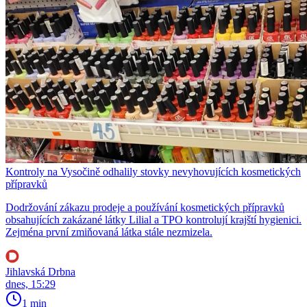
Kontroly na Vysočině odhalily stovky nevyhovujících kosmetických
přípravků
Dodržování zákazu prodeje a používání kosmetických přípravků
obsahujících zakázané látky Lilial a TPO kontrolují krajští hygienici.
Zejména první zmiňovaná látka stále nezmizela.
Jihlavská Drbna
dnes, 15:29
1 min