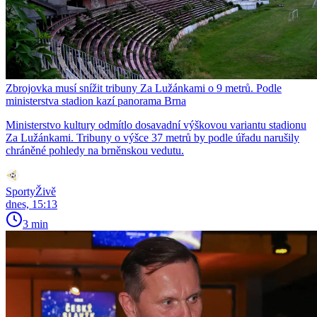
Zbrojovka musí snížit tribuny Za Lužánkami o 9 metrů. Podle
ministerstva stadion kazí panorama Brna
Ministerstvo kultury odmítlo dosavadní výškovou variantu stadionu
Za Lužánkami. Tribuny o výšce 37 metrů by podle úřadu narušily
chráněné pohledy na brněnskou vedutu.
SportyŽivě
dnes, 15:13
3 min