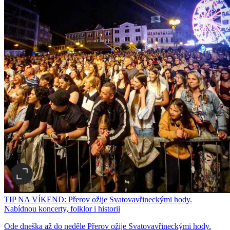
TIP NA VÍKEND: Přerov ožije Svatovavřineckými hody.
Nabídnou koncerty, folklor i historii
Ode dneška až do neděle Přerov ožije Svatovavřineckými hody.