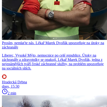
Prosím, nemlaťte nás. Lékař Marek Dvořák upozorňuje na útoky na
záchranáře
Liberec, Vysoké Mýto, nemocnice po celé republice. Útoky na
záchranáře a zdravotníky se opakují. Lékař Marek Dvořák, jedna z
nejznámějších tváří české záchranné služby, na problém upozorňuje
na sociálních sítích.
Hradecká Drbna
dnes, 15:30
2 min