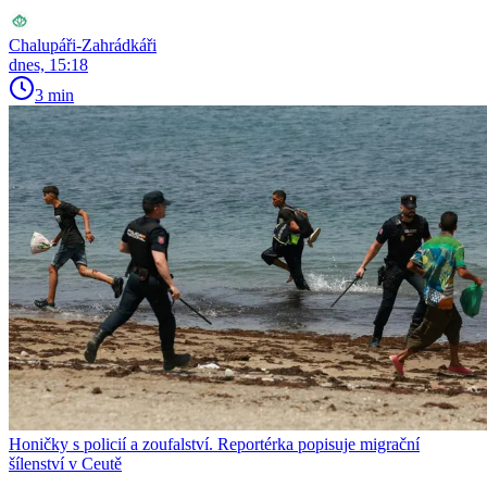
Chalupáři-Zahrádkáři
dnes, 15:18
3 min
Honičky s policií a zoufalství. Reportérka popisuje migrační
šílenství v Ceutě