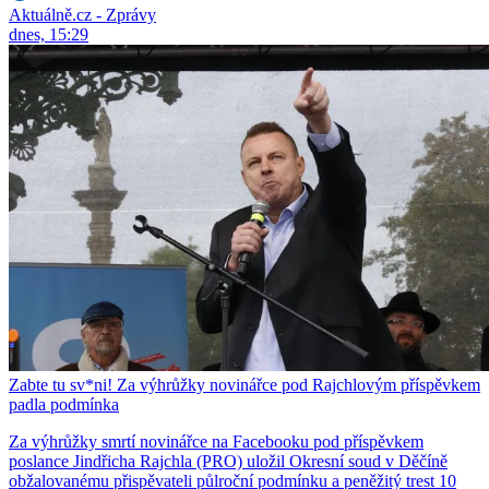
Aktuálně.cz - Zprávy
dnes, 15:29
Zabte tu sv*ni! Za výhrůžky novinářce pod Rajchlovým příspěvkem
padla podmínka
Za výhrůžky smrtí novinářce na Facebooku pod příspěvkem
poslance Jindřicha Rajchla (PRO) uložil Okresní soud v Děčíně
obžalovanému přispěvateli půlroční podmínku a peněžitý trest 10