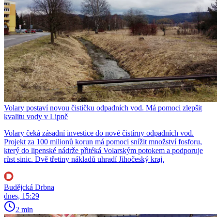
Volary postaví novou čističku odpadních vod. Má pomoci zlepšit
kvalitu vody v Lipně
Volary čeká zásadní investice do nové čistírny odpadních vod.
Projekt za 100 milionů korun má pomoci snížit množství fosforu,
který do lipenské nádrže přitéká Volarským potokem a podporuje
růst sinic. Dvě třetiny nákladů uhradí Jihočeský kraj.
Budějcká Drbna
dnes, 15:29
2 min