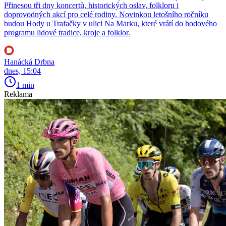
Přinesou tři dny koncertů, historických oslav, folkloru i
doprovodných akcí pro celé rodiny. Novinkou letošního ročníku
budou Hody u Trafačky v ulici Na Marku, které vrátí do hodového
programu lidové tradice, kroje a folklor.
Hanácká Drbna
dnes, 15:04
1 min
Reklama