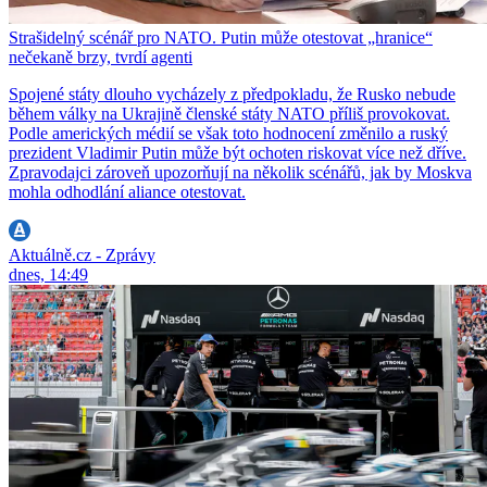
Strašidelný scénář pro NATO. Putin může otestovat „hranice“
nečekaně brzy, tvrdí agenti
Spojené státy dlouho vycházely z předpokladu, že Rusko nebude
během války na Ukrajině členské státy NATO příliš provokovat.
Podle amerických médií se však toto hodnocení změnilo a ruský
prezident Vladimir Putin může být ochoten riskovat více než dříve.
Zpravodajci zároveň upozorňují na několik scénářů, jak by Moskva
mohla odhodlání aliance otestovat.
Aktuálně.cz - Zprávy
dnes, 14:49