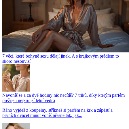
7 věcí, které bohyně sexu dělají jinak. A s krajkovým prádlem to
skoro nesouvisí
Navoníš se a za dvě hodiny nic necítíš? 7 triků, díky kterým parfém
přežije i nejkrutjší letní vedro
Ráno vyjdeš z koupelny, stříkneš si parfém na krk a zápěstí a
prvních dvacet minut voníš přesně tak, jak...