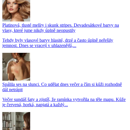
Platinová, tlusté melíry i skunk stripes. Devadesátkové barvy na
vlasy, které jsme nikdy úplně neopustily
Tehdy byly vlasové barvy hlasité, drzé a často úplně neřešily
jemnost. Dnes se vracejí v uhlazenější,...
Spálila ses na slunci. Co udělat dnes večer a čím si kůži rozhodně
dál netrápit
Večer sundáš šaty a zjistíš, že ramínka vytvořila na těle mapu. Kůže
je červená, horká, napjatá a každý...