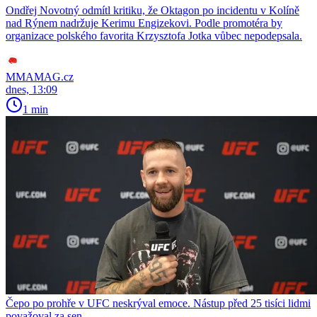
Ondřej Novotný odmítl kritiku, že Oktagon po incidentu v Kolíně
nad Rýnem nadržuje Kerimu Engizekovi. Podle promotéra by
organizace polského favorita Krzysztofa Jotka vůbec nepodepsala.
MMAMAG.cz
dnes, 13:09
1 min
Čepo po prohře v UFC neskrýval emoce. Nástup před 25 tisíci lidmi
považoval za sen