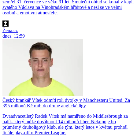
zemřel 31. července ve věku 91 let. Smuteční obřad se konal v kapli
svatého Václava na Vinohradském hřbitově a nesl se ve velmi
osobní a emotivní atmosféře.
Žena.cz
dnes, 12:59
Český brankář Vítek odmítl roli dvojky v Manchesteru United. Za
395 milionů Kč míří do druhé anglické ligy
Dvaadvacetiletý Radek Vítek má namířeno do Middlesbrough za
balík, který může dosáhnout 14 milionů liber. Nekupuje ho
průměrný druholigový klub, ale tým, který letos v květnu prohrál
finále play-off o Premier League.