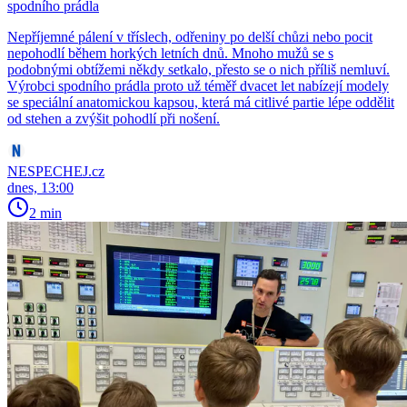
spodního prádla
Nepříjemné pálení v tříslech, odřeniny po delší chůzi nebo pocit
nepohodlí během horkých letních dnů. Mnoho mužů se s
podobnými obtížemi někdy setkalo, přesto se o nich příliš nemluví.
Výrobci spodního prádla proto už téměř dvacet let nabízejí modely
se speciální anatomickou kapsou, která má citlivé partie lépe oddělit
od stehen a zvýšit pohodlí při nošení.
NESPECHEJ.cz
dnes, 13:00
2 min