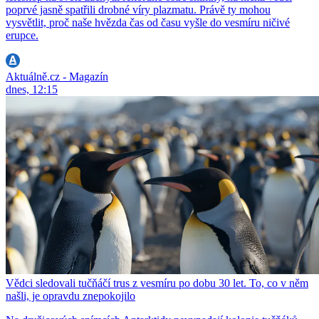
poprvé jasně spatřili drobné víry plazmatu. Právě ty mohou
vysvětlit, proč naše hvězda čas od času vyšle do vesmíru ničivé
erupce.
Aktuálně.cz - Magazín
dnes, 12:15
Vědci sledovali tučňáčí trus z vesmíru po dobu 30 let. To, co v něm
našli, je opravdu znepokojilo