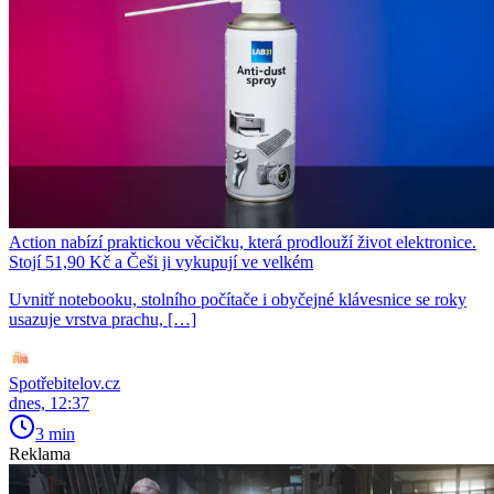
Action nabízí praktickou věcičku, která prodlouží život elektronice.
Stojí 51,90 Kč a Češi ji vykupují ve velkém
Uvnitř notebooku, stolního počítače i obyčejné klávesnice se roky
usazuje vrstva prachu, […]
Spotřebitelov.cz
dnes, 12:37
3 min
Reklama