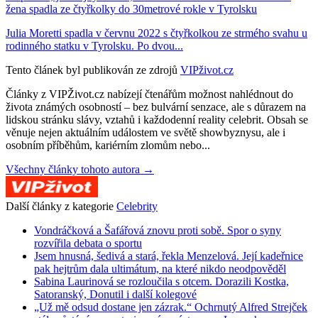
žena spadla ze čtyřkolky do 30metrové rokle v Tyrolsku
Julia Moretti spadla v červnu 2022 s čtyřkolkou ze strmého svahu u
rodinného statku v Tyrolsku. Po dvou...
Tento článek byl publikován ze zdrojů
VIPživot.cz
Články z VIPŽivot.cz nabízejí čtenářům možnost nahlédnout do
života známých osobností – bez bulvární senzace, ale s důrazem na
lidskou stránku slávy, vztahů i každodenní reality celebrit. Obsah se
věnuje nejen aktuálním událostem ve světě showbyznysu, ale i
osobním příběhům, kariérním zlomům nebo...
Všechny články tohoto autora →
Další články z kategorie
Celebrity
Vondráčková a Šafářová znovu proti sobě. Spor o syny
rozvířila debata o sportu
Jsem hnusná, šedivá a stará, řekla Menzelová. Její kadeřnice
pak hejtrům dala ultimátum, na které nikdo neodpověděl
Sabina Laurinová se rozloučila s otcem. Dorazili Kostka,
Satoranský, Donutil i další kolegové
„Už mě odsud dostane jen zázrak.“ Ochrnutý Alfred Strejček