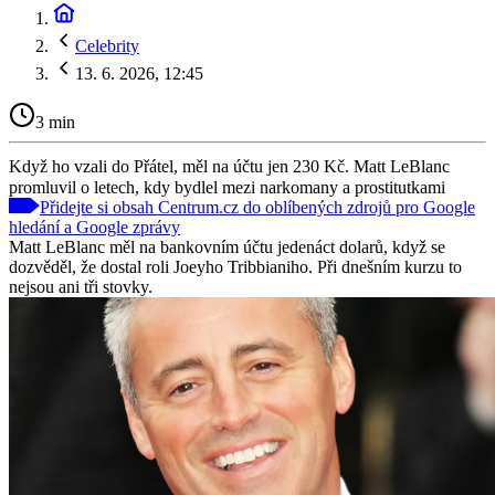
Celebrity
13. 6. 2026, 12:45
3 min
Když ho vzali do Přátel, měl na účtu jen 230 Kč. Matt LeBlanc
promluvil o letech, kdy bydlel mezi narkomany a prostitutkami
Přidejte si obsah Centrum.cz do oblíbených zdrojů pro Google
hledání a Google zprávy
Matt LeBlanc měl na bankovním účtu jedenáct dolarů, když se
dozvěděl, že dostal roli Joeyho Tribbianiho. Při dnešním kurzu to
nejsou ani tři stovky.