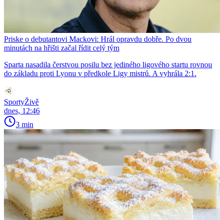
Priske o debutantovi Mackovi: Hrál opravdu dobře. Po dvou
minutách na hřišti začal řídit celý tým
Sparta nasadila čerstvou posilu bez jediného ligového startu rovnou
do základu proti Lyonu v předkole Ligy mistrů. A vyhrála 2:1.
SportyŽivě
dnes, 12:46
3 min