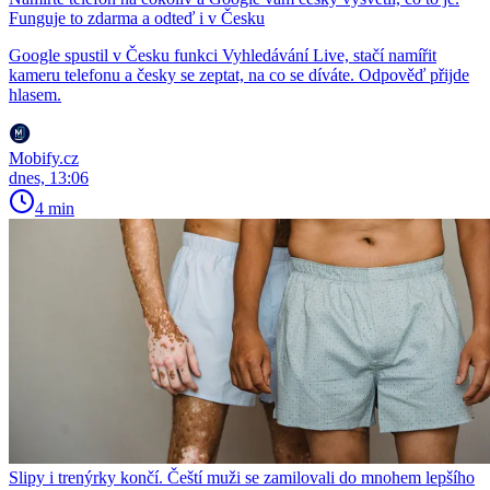
Funguje to zdarma a odteď i v Česku
Google spustil v Česku funkci Vyhledávání Live, stačí namířit
kameru telefonu a česky se zeptat, na co se díváte. Odpověď přijde
hlasem.
Mobify.cz
dnes, 13:06
4 min
Slipy i trenýrky končí. Čeští muži se zamilovali do mnohem lepšího