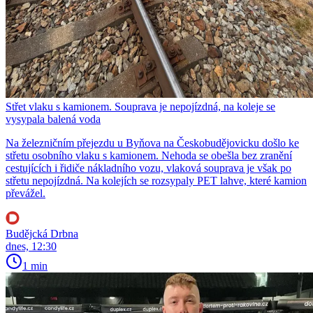
Střet vlaku s kamionem. Souprava je nepojízdná, na koleje se
vysypala balená voda
Na železničním přejezdu u Byňova na Českobudějovicku došlo ke
střetu osobního vlaku s kamionem. Nehoda se obešla bez zranění
cestujících i řidiče nákladního vozu, vlaková souprava je však po
střetu nepojízdná. Na kolejích se rozsypaly PET lahve, které kamion
převážel.
Budějcká Drbna
dnes, 12:30
1 min