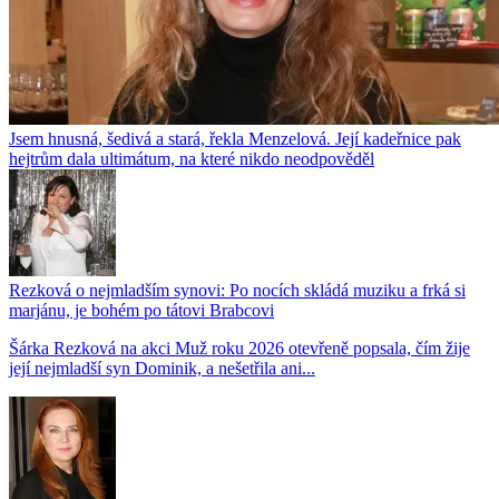
Jsem hnusná, šedivá a stará, řekla Menzelová. Její kadeřnice pak
hejtrům dala ultimátum, na které nikdo neodpověděl
Rezková o nejmladším synovi: Po nocích skládá muziku a frká si
marjánu, je bohém po tátovi Brabcovi
Šárka Rezková na akci Muž roku 2026 otevřeně popsala, čím žije
její nejmladší syn Dominik, a nešetřila ani...