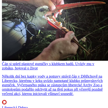
Čáp si spletl plastové gumičky s klubkem hadů. Uvízly mu v
zobáku, bojoval o život
Několik dní bez kapky vody a potravy strávil čáp v Dětřichově na
Liberecku, kterému v krku uvízlo namotané klubko průmyslových
gumiček. Vyčerpaného ptáka se zástupcům liberecké Archy Zoo a
ornitologům podařilo odchytit až na třetí pokus při včerejší pozdně
večerní akci, kterou iniciovali všímaví sousedé.
Liberecká Drbna