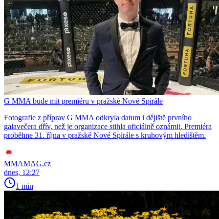
G MMA bude mít premiéru v pražské Nové Spirále
Fotografie z příprav G MMA odkryla datum i dějiště prvního
galavečera dřív, než je organizace stihla oficiálně oznámit. Premiéra
proběhne 31. října v pražské Nové Spirále s kruhovým hledištěm.
MMAMAG.cz
dnes, 12:27
1 min