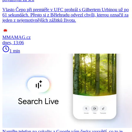
Vlasto Čepo při premiéře v UFC prohrál s Gilbertem Urbinou už po
61 sekundách. Přesto si z Bělehradu odvezl chvíli, kterou označil za
jeden z nejemotivnějších zážitků života.
MMAMAG.cz
dnes, 13:06
1 min
Namiřte telefon na cokoliv a Google vám česky vysvětlí, co to je.