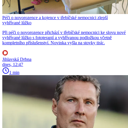
Péči o novorozence a kojence v třebíčské nemocnici zlepší
vyhřívané lůžko
Při péči o novorozence přichází v třebíčské nemocnici ke slovu nové
vyhřívané lůžko s fototerapií a vyhřívanou podložkou včetně
kompletního příslušenství. Novinka vyšla na stovky tisíc.
Jihlavská Drbna
dnes, 12:47
1 min