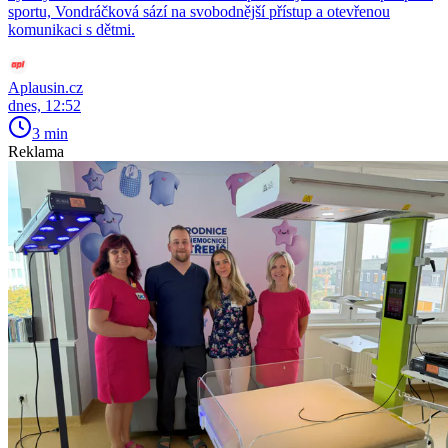
sportu, Vondráčková sází na svobodnější přístup a otevřenou
komunikaci s dětmi.
Aplausin.cz
dnes, 12:52
3 min
Reklama