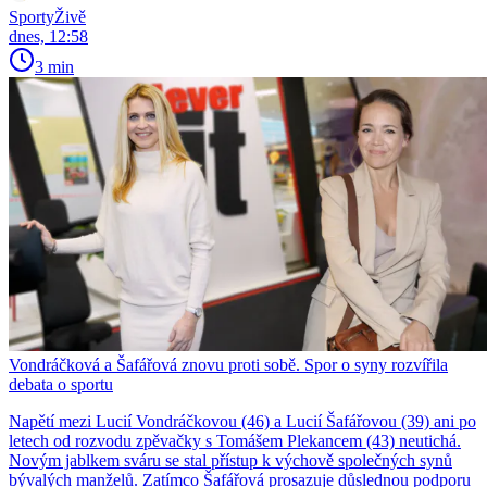
SportyŽivě
dnes, 12:58
3 min
Vondráčková a Šafářová znovu proti sobě. Spor o syny rozvířila
debata o sportu
Napětí mezi Lucií Vondráčkovou (46) a Lucií Šafářovou (39) ani po
letech od rozvodu zpěvačky s Tomášem Plekancem (43) neutichá.
Novým jablkem sváru se stal přístup k výchově společných synů
bývalých manželů. Zatímco Šafářová prosazuje důslednou podporu