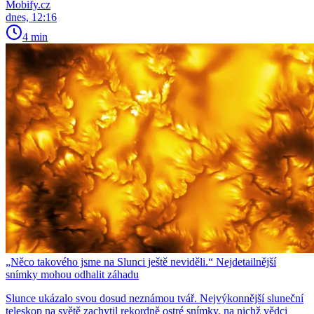
Mobify.cz
dnes, 12:16
4 min
„Něco takového jsme na Slunci ještě neviděli.“ Nejdetailnější
snímky mohou odhalit záhadu
Slunce ukázalo svou dosud neznámou tvář. Nejvýkonnější sluneční
teleskop na světě zachytil rekordně ostré snímky, na nichž vědci