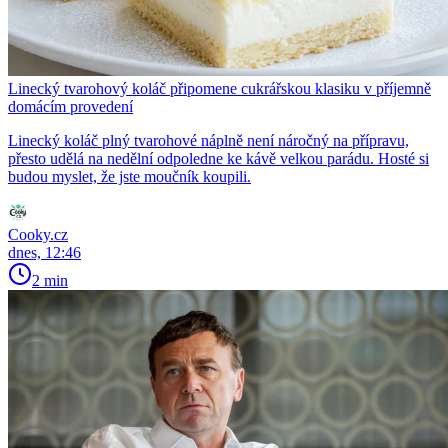
Linecký tvarohový koláč připomene cukrářskou klasiku v příjemně
domácím provedení
Linecký koláč plný tvarohové náplně není náročný na přípravu,
přesto udělá na nedělní odpoledne ke kávě velkou parádu. Hosté si
budou myslet, že jste moučník koupili.
Cooky.cz
dnes, 12:46
2 min