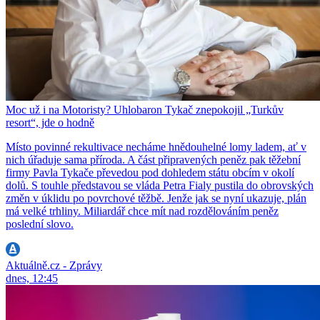
Moc už i na Motoristy? Uhlobaron Tykač znepokojil „Turkův
resort“, jde o hodně
Místo povinné rekultivace necháme hnědouhelné lomy ladem, ať v
nich úřaduje sama příroda. A část připravených peněz pak těžební
firmy Pavla Tykače převedou pod dohledem státu obcím v okolí
dolů. S touhle představou se vláda Petra Fialy pustila do obrovských
změn v úklidu po povrchové těžbě. Jenže jak se nyní ukazuje, plán
má velké trhliny. Miliardář chce mít nad rozdělováním peněz
poslední slovo.
Aktuálně.cz - Zprávy
dnes, 12:45