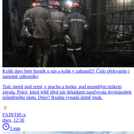
Kolik dnes bere horník u nás a kolik v zahraničí? Číslo překvapilo i
samotné odborníky
Tisíc metrů pod zemí, v prachu a horku, pod neustálým rizikem
závalu. Práce, která ještě před pár dekádami zaručovala dvojnásobek
průměrného platu. Dnes? Realita vypadá úplně jinak.
FAJNTIP.cz
dnes, 12:30
3 min