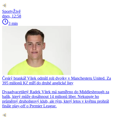
SportyŽivě
dnes, 12:58
3 min
Český brankář Vítek odmítl roli dvojky v Manchesteru United. Za
395 milionů Kč míří do druhé anglické ligy
Dvaadvacetiletý Radek Vítek má namířeno do Middlesbrough za
balík, který může dosáhnout 14 milionů liber. Nekupuje ho
průměrný druholigový klub, ale tým, který letos v květnu prohrál
finále play-off o Premier League.