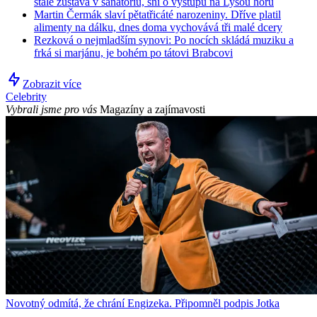
stále zůstává v sanatoriu, sní o výstupu na Lysou horu
Martin Čermák slaví pětatřicáté narozeniny. Dříve platil
alimenty na dálku, dnes doma vychovává tři malé dcery
Rezková o nejmladším synovi: Po nocích skládá muziku a
frká si marjánu, je bohém po tátovi Brabcovi
Zobrazit více
Celebrity
Vybrali jsme pro vás
Magazíny a zajímavosti
Novotný odmítá, že chrání Engizeka. Připomněl podpis Jotka