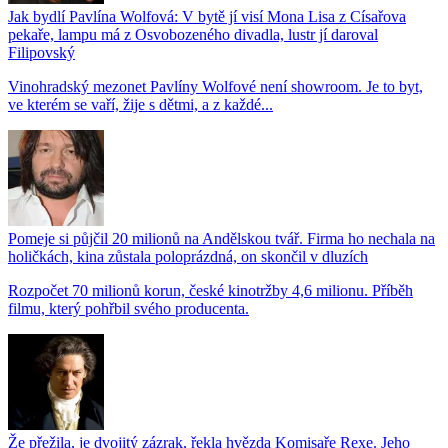
Jak bydlí Pavlína Wolfová: V bytě jí visí Mona Lisa z Císařova
pekaře, lampu má z Osvobozeného divadla, lustr jí daroval
Filipovský
Vinohradský mezonet Pavlíny Wolfové není showroom. Je to byt,
ve kterém se vaří, žije s dětmi, a z každé...
Pomeje si půjčil 20 milionů na Andělskou tvář. Firma ho nechala na
holičkách, kina zůstala poloprázdná, on skončil v dluzích
Rozpočet 70 milionů korun, české kinotržby 4,6 milionu. Příběh
filmu, který pohřbil svého producenta.
Že přežila, je dvojitý zázrak, řekla hvězda Komisaře Rexe. Jeho