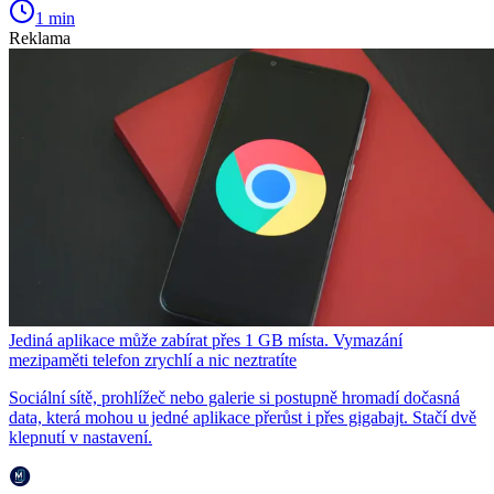
1 min
Reklama
Jediná aplikace může zabírat přes 1 GB místa. Vymazání
mezipaměti telefon zrychlí a nic neztratíte
Sociální sítě, prohlížeč nebo galerie si postupně hromadí dočasná
data, která mohou u jedné aplikace přerůst i přes gigabajt. Stačí dvě
klepnutí v nastavení.