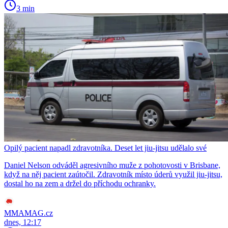
3 min
Opilý pacient napadl zdravotníka. Deset let jiu-jitsu udělalo své
Daniel Nelson odváděl agresivního muže z pohotovosti v Brisbane,
když na něj pacient zaútočil. Zdravotník místo úderů využil jiu-jitsu,
dostal ho na zem a držel do příchodu ochranky.
MMAMAG.cz
dnes, 12:17