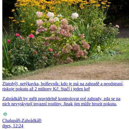
Zlatobýl, netýkavka, bolševník: kdo je má na zahradě a neodstraní,
riskuje pokutu až 2 miliony Kč. Stačí i jeden keř
Zahrádkáři by měli pravidelně kontrolovat své zahrady, zda se na
nich nevyskytují invazní rostliny. Jinak jim může hrozit pokuta.
Chalupáři-Zahrádkáři
dnes, 12:24