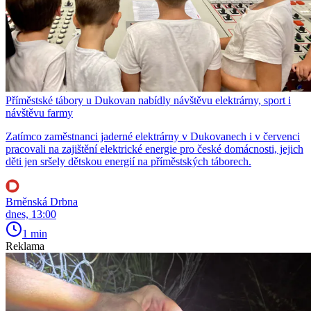
Příměstské tábory u Dukovan nabídly návštěvu elektrárny, sport i
návštěvu farmy
Zatímco zaměstnanci jaderné elektrárny v Dukovanech i v červenci
pracovali na zajištění elektrické energie pro české domácnosti, jejich
děti jen sršely dětskou energií na příměstských táborech.
Brněnská Drbna
dnes, 13:00
1 min
Reklama