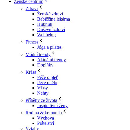
Ženské centrum
Zdraví
Ženské zdraví
Babiččina lékárna
Hubnutí
Duševní zdraví
Wellbeing
Fitness
Jóga a pilates
Módní trendy
Aktuální trendy
Doplňky
Krása
Péče o pleť
Péče o tělo
Vlasy
Nehty
Příběhy ze života
Inspirativní ženy
Rodina & komunita
Výchova
Přátelství
Vztahy