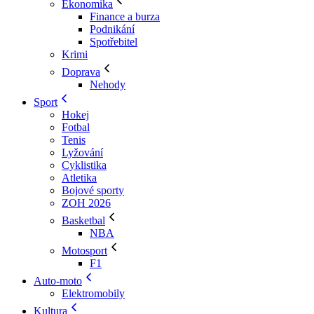
Ekonomika
Finance a burza
Podnikání
Spotřebitel
Krimi
Doprava
Nehody
Sport
Hokej
Fotbal
Tenis
Lyžování
Cyklistika
Atletika
Bojové sporty
ZOH 2026
Basketbal
NBA
Motosport
F1
Auto-moto
Elektromobily
Kultura