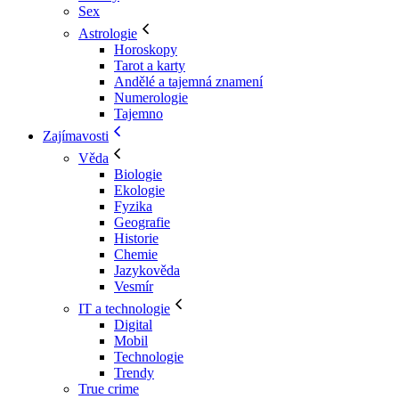
Sex
Astrologie
Horoskopy
Tarot a karty
Andělé a tajemná znamení
Numerologie
Tajemno
Zajímavosti
Věda
Biologie
Ekologie
Fyzika
Geografie
Historie
Chemie
Jazykověda
Vesmír
IT a technologie
Digital
Mobil
Technologie
Trendy
True crime