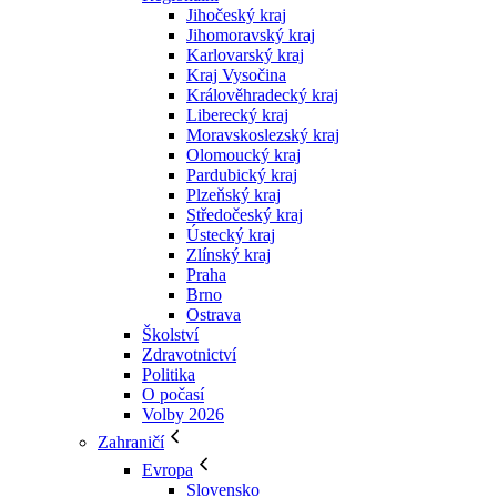
Jihočeský kraj
Jihomoravský kraj
Karlovarský kraj
Kraj Vysočina
Králověhradecký kraj
Liberecký kraj
Moravskoslezský kraj
Olomoucký kraj
Pardubický kraj
Plzeňský kraj
Středočeský kraj
Ústecký kraj
Zlínský kraj
Praha
Brno
Ostrava
Školství
Zdravotnictví
Politika
O počasí
Volby 2026
Zahraničí
Evropa
Slovensko