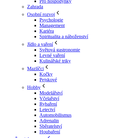
Pro hospodyňky
Zahrada
Osobní rozvoj
Psychologie
Management
Kariéra
Spiritualita a náboženství
Jídlo a vaření
Světová gastronomie
Levné vaření
Kulinářské triky
Mazlíčci
Kočky
Pejskové
Hobby
Modelářství
Včelařství
Rybaření
Letectví
Automobilismus
Adrenalin
Sběratelství
Houbaření