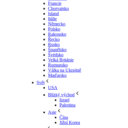
Francie
Chorvatsko
Island
Itálie
Německo
Polsko
Rakousko
Řecko
Rusko
Španělsko
Švédsko
Velká Británie
Rumunsko
Válka na Ukrajině
Maďarsko
Svět
USA
Blízký východ
Izrael
Palestina
Asie
Čína
Jižní Korea