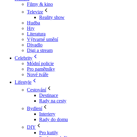
Filmy & kino
Televize
Reality show
Hudba
Hry
Literatura
Výtvarné umění
Divadlo
Digi a stream
Celebrity
Módní policie
Pro pamětníky
Nové tváře
Lifestyle
Cestování
Destinace
Rady na cesty
Bydlení
Interiery
Rady do domu
DIY
Pro kutily