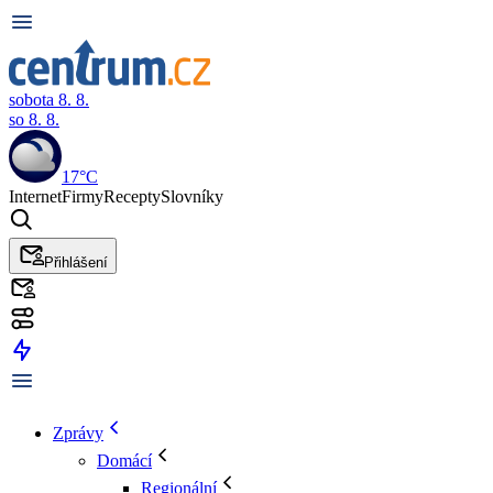
sobota 8. 8.
so 8. 8.
17°C
Internet
Firmy
Recepty
Slovníky
Přihlášení
Zprávy
Domácí
Regionální