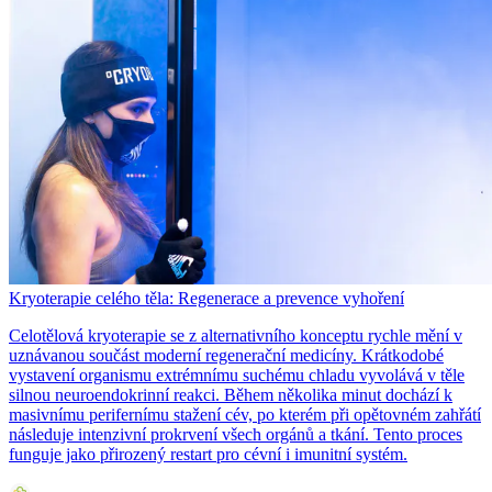
Kryoterapie celého těla: Regenerace a prevence vyhoření
Celotělová kryoterapie se z alternativního konceptu rychle mění v
uznávanou součást moderní regenerační medicíny. Krátkodobé
vystavení organismu extrémnímu suchému chladu vyvolává v těle
silnou neuroendokrinní reakci. Během několika minut dochází k
masivnímu perifernímu stažení cév, po kterém při opětovném zahřátí
následuje intenzivní prokrvení všech orgánů a tkání. Tento proces
funguje jako přirozený restart pro cévní i imunitní systém.