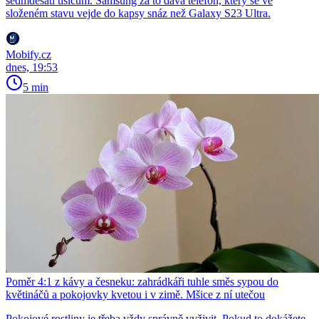
sedmdesáti tisícům. Samsung za to dává telefon, který se ve
složeném stavu vejde do kapsy snáz než Galaxy S23 Ultra.
Mobify.cz
dnes, 19:53
5 min
Poměr 4:1 z kávy a česneku: zahrádkáři tuhle směs sypou do
květináčů a pokojovky kvetou i v zimě. Mšice z ní utečou
Pokojové rostliny je třeba vždy správně vyživit. Pokud to dokážete,