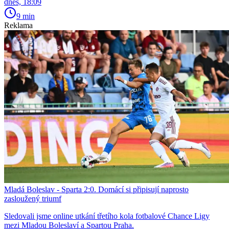
dnes, 18:09
9 min
Reklama
Mladá Boleslav - Sparta 2:0. Domácí si připisují naprosto
zasloužený triumf
Sledovali jsme online utkání třetího kola fotbalové Chance Ligy
mezi Mladou Boleslaví a Spartou Praha.