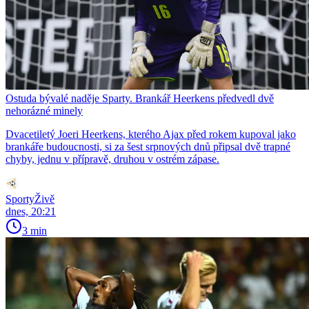
Ostuda bývalé naděje Sparty. Brankář Heerkens předvedl dvě
nehorázné minely
Dvacetiletý Joeri Heerkens, kterého Ajax před rokem kupoval jako
brankáře budoucnosti, si za šest srpnových dnů připsal dvě trapné
chyby, jednu v přípravě, druhou v ostrém zápase.
SportyŽivě
dnes, 20:21
3 min