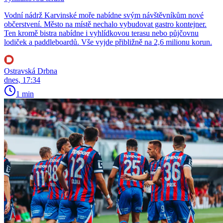
Vodní nádrž Karvinské moře nabídne svým návštěvníkům nové
občerstvení. Město na místě nechalo vybudovat gastro kontejner.
Ten kromě bistra nabídne i vyhlídkovou terasu nebo půjčovnu
lodiček a paddleboardů. Vše vyjde přibližně na 2,6 milionu korun.
Ostravská Drbna
dnes, 17:34
1 min