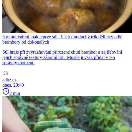
5 minut vaření, pak teprve sůl. Tak jednoduchý trik dělí rozpadlé
brambory od dokonalých
Sůl hraje při zvýrazňování přirozené chuti brambor a zajišťování
jejich správné textury zásadní roli. Musíte ji však přidat v ten
správný moment.
adbz.cz
dnes, 20:40
2 min