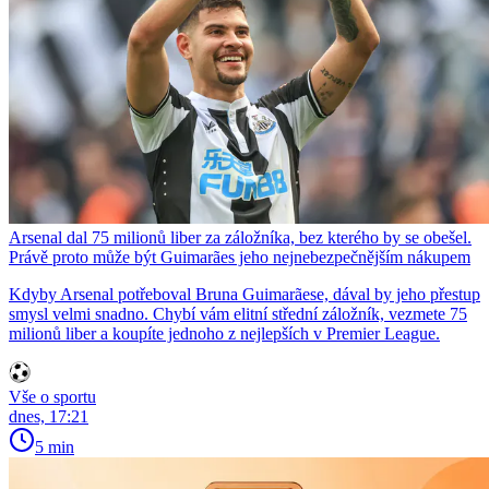
Arsenal dal 75 milionů liber za záložníka, bez kterého by se obešel.
Právě proto může být Guimarães jeho nejnebezpečnějším nákupem
Kdyby Arsenal potřeboval Bruna Guimarãese, dával by jeho přestup
smysl velmi snadno. Chybí vám elitní střední záložník, vezmete 75
milionů liber a koupíte jednoho z nejlepších v Premier League.
Vše o sportu
dnes, 17:21
5 min