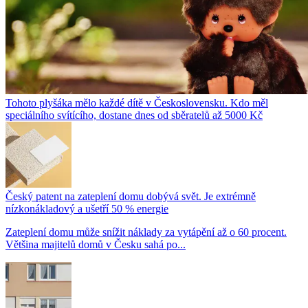
Tohoto plyšáka mělo každé dítě v Československu. Kdo měl
speciálního svítícího, dostane dnes od sběratelů až 5000 Kč
Český patent na zateplení domu dobývá svět. Je extrémně
nízkonákladový a ušetří 50 % energie
Zateplení domu může snížit náklady za vytápění až o 60 procent.
Většina majitelů domů v Česku sahá po...