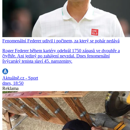
Fenomenální Federer udivil i počinem, za který se pohár nedává
Roger Federer během kariéry odehrál 1750 zápasů ve dvouhře a
čtyřhře. Ani jediný po zahájení nevzdal. Dnes fenomenální
švýcarský tenista slaví 45. narozeniny.
Aktuálně.cz - Sport
dnes, 18:50
Reklama