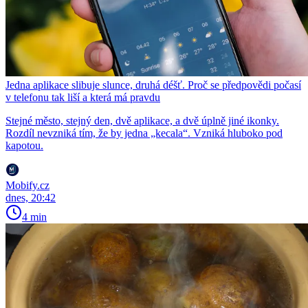
Jedna aplikace slibuje slunce, druhá déšť. Proč se předpovědi počasí
v telefonu tak liší a která má pravdu
Stejné město, stejný den, dvě aplikace, a dvě úplně jiné ikonky.
Rozdíl nevzniká tím, že by jedna „kecala“. Vzniká hluboko pod
kapotou.
Mobify.cz
dnes, 20:42
4 min