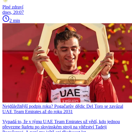
Plné zdraví
dnes, 20:07
2 min
Nejdůležitější podpis roku? Pogačarův dědic Del Toro se zavázal
UAE Team Emirates až do roku 2031
Vypadá to, že v týmu UAE Team Emirates už vědí, kdo jednou
převezme štafetu po slovinském stroji na vítězství Tadeji