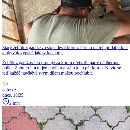
Starý žebřík z garáže za stopadesát korun. Pár ho natřel, přidal prkna
a obývák vypadá jako z katalogu
Žebřík z garážového prodeje za korun přetvořil pár v nádhernou
polici. Zabralo jim to jen chvilku a stálo je to pár korun. Navíc se
teď každé návštěvě svým dílem můžou pochlubit.
adbz.cz
dnes, 18:35
2 min