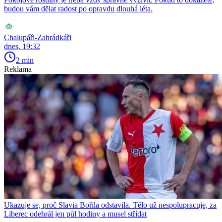
budou vám dělat radost po opravdu dlouhá léta.
Chalupáři-Zahrádkáři
dnes, 19:32
2 min
Reklama
Ukazuje se, proč Slavia Bořila odstavila. Tělo už nespolupracuje, za
Liberec odehrál jen půl hodiny a musel střídat