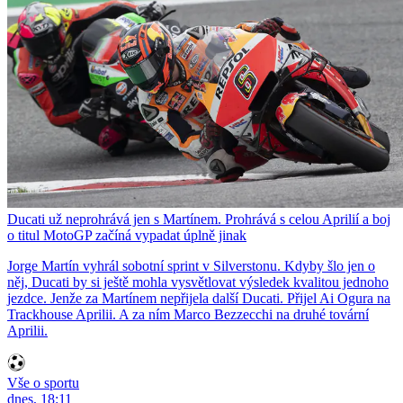
Ducati už neprohrává jen s Martínem. Prohrává s celou Aprilií a boj
o titul MotoGP začíná vypadat úplně jinak
Jorge Martín vyhrál sobotní sprint v Silverstonu. Kdyby šlo jen o
něj, Ducati by si ještě mohla vysvětlovat výsledek kvalitou jednoho
jezdce. Jenže za Martínem nepřijela další Ducati. Přijel Ai Ogura na
Trackhouse Aprilii. A za ním Marco Bezzecchi na druhé tovární
Aprilii.
Vše o sportu
dnes, 18:11