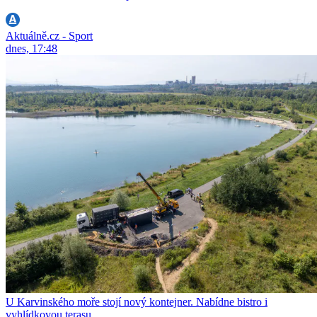
Aktuálně.cz - Sport
dnes, 17:48
U Karvinského moře stojí nový kontejner. Nabídne bistro i
vyhlídkovou terasu