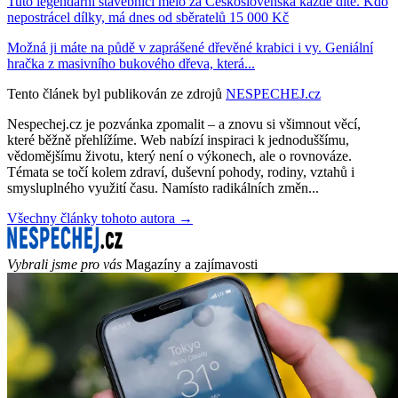
Tuto legendární stavebnici mělo za Československa každé dítě. Kdo
nepostrácel dílky, má dnes od sběratelů 15 000 Kč
Možná ji máte na půdě v zaprášené dřevěné krabici i vy. Geniální
hračka z masivního bukového dřeva, která...
Tento článek byl publikován ze zdrojů
NESPECHEJ.cz
Nespechej.cz je pozvánka zpomalit – a znovu si všimnout věcí,
které běžně přehlížíme. Web nabízí inspiraci k jednoduššímu,
vědomějšímu životu, který není o výkonech, ale o rovnováze.
Témata se točí kolem zdraví, duševní pohody, rodiny, vztahů i
smysluplného využití času. Namísto radikálních změn...
Všechny články tohoto autora →
Vybrali jsme pro vás
Magazíny a zajímavosti