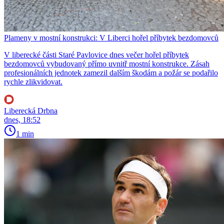
Plameny v mostní konstrukci: V Liberci hořel příbytek bezdomovců
V liberecké části Staré Pavlovice dnes večer hořel příbytek
bezdomovců vybudovaný přímo uvnitř mostní konstrukce. Zásah
profesionálních jednotek zamezil dalším škodám a požár se podařilo
rychle zlikvidovat.
Liberecká Drbna
dnes, 18:52
1 min