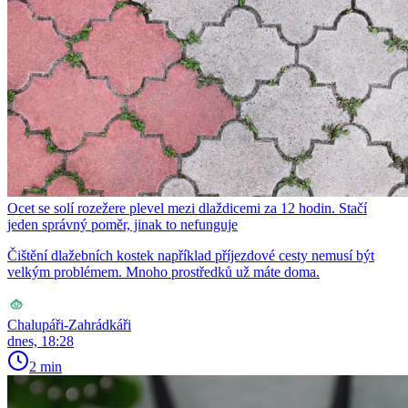
Ocet se solí rozežere plevel mezi dlaždicemi za 12 hodin. Stačí
jeden správný poměr, jinak to nefunguje
Čištění dlažebních kostek například příjezdové cesty nemusí být
velkým problémem. Mnoho prostředků už máte doma.
Chalupáři-Zahrádkáři
dnes, 18:28
2 min