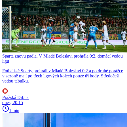
Sparta znovu padla. V Mladé Boleslavi prohrála 0:2, domácí vedou
ligu
Fotbalisté Sparty prohráli v Mladé Boleslavi 0:2 a po druhé porážce
v sezoně mají po třech ligových kolech pouze tři body. Středočeši
vedou tabulku.
Pražská Drbna
dnes, 20:15
1 min