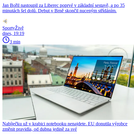
Jan Bořil nastoupil za Liberec poprvé v základní sestavě, a po 35
minutách šel dolů. Debut v Brně skončil nuceným střídáním.
SportyŽivě
dnes, 19:19
3 min
Nabíječku už v krabici notebooku nenajdete. EU donutila výrobce
změnit pravidla, od dubna jedině za své