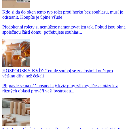
Kdo si dá do oken tento typ rolet proti horku bez souhlasu, musí je
odstranit. Koupíte je úplně všude
Předokenní rolety si nemůžete namontovat jen tak. Pokud jsou okna
společnou částí domu, potřebujete souhlas...
HOSPODSKÝ KVÍZ: Tenhle souboj se znalostmi končí pro
většinu dřív, než čekali
Připravte se na náš hospodský kvíz plný zábavy. Deset otázek z
různých oblastí prověří vaši bystrost a...