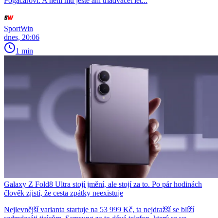
Pogačarovi. A není mu ještě ani třiadvacet let...
SportWin
dnes, 20:06
1 min
Galaxy Z Fold8 Ultra stojí jmění, ale stojí za to. Po pár hodinách
člověk zjistí, že cesta zpátky neexistuje
Nejlevnější varianta startuje na 53 999 Kč, ta nejdražší se blíží