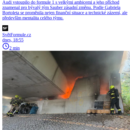
Audi vstoupilo do formule 1 s velkými ambicemi a jeho příchod
znamenal pro bývalý tým Sauber zásadní změnu. Podle Gabriela
Bortoleta se proměnila nejen finanční situace a technické zázemí, ale
především mentalita celého týmu.
SvětFormule.cz
dnes, 18:55
2 min