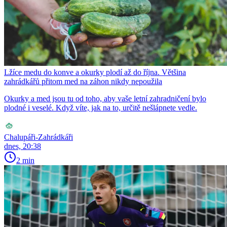
Lžíce medu do konve a okurky plodí až do října. Většina
zahrádkářů přitom med na záhon nikdy nepoužila
Okurky a med jsou tu od toho, aby vaše letní zahradničení bylo
plodné i veselé. Když víte, jak na to, určitě nešlápnete vedle.
Chalupáři-Zahrádkáři
dnes, 20:38
2 min