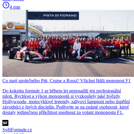
4 min
Co mají společného Pitt, Cruise a Rossi? Všichni řídili monopost F1
Do kokpitu formule 1 se během let neposadili jen profesionální
piloti. Rychlost a výkon monopostů si vyzkoušely také hvězdy
Hollywoodu, motocyklové legendy, rallyoví šampioni nebo úspěšní
závodníci z jiných disciplín. Podívejte se na známé osobnosti, které
dostaly jedinečnou příležitost usednout za volant monopostu F1.
SvětFormule.cz