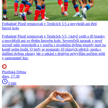
Fotbalisté Plzně remizovali v Teplicích 5:5 a nevyhráli ani třetí
ligové kolo
Fotbalisté Plzně remizovali v Teplicích 5:5, i když vedli o tři branky,
a nezvítězili ani ve třetím ligovém kole. Severočeši naopak v nové
sezoně stále neprohráli a v součtu s úvodními dvěma triumfy mají na
kontě sedm bodů. O trefy se postaralo 10 různých střelců, spolu s
dalšími dvěma zápasy jde o utkání s druhým nejvyšším počtem gólů
v samostatné lize.
Plzeňská Drbna
dnes, 17:30
3 min