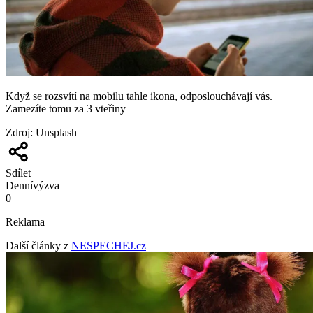
Když se rozsvítí na mobilu tahle ikona, odposlouchávají vás.
Zamezíte tomu za 3 vteřiny
Zdroj
:
Unsplash
Sdílet
Denní
výzva
0
Reklama
Další články z
NESPECHEJ.cz