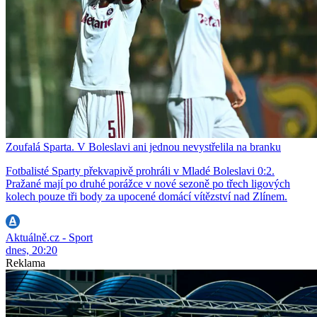
Zoufalá Sparta. V Boleslavi ani jednou nevystřelila na branku
Fotbalisté Sparty překvapivě prohráli v Mladé Boleslavi 0:2.
Pražané mají po druhé porážce v nové sezoně po třech ligových
kolech pouze tři body za upocené domácí vítězství nad Zlínem.
Aktuálně.cz - Sport
dnes, 20:20
Reklama