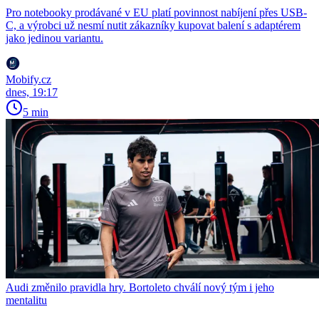
Pro notebooky prodávané v EU platí povinnost nabíjení přes USB-
C, a výrobci už nesmí nutit zákazníky kupovat balení s adaptérem
jako jedinou variantu.
Mobify.cz
dnes, 19:17
5 min
Audi změnilo pravidla hry. Bortoleto chválí nový tým i jeho
mentalitu