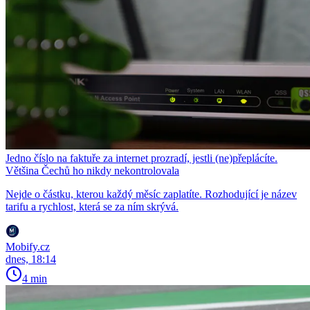
Jedno číslo na faktuře za internet prozradí, jestli (ne)přeplácíte.
Většina Čechů ho nikdy nekontrolovala
Nejde o částku, kterou každý měsíc zaplatíte. Rozhodující je název
tarifu a rychlost, která se za ním skrývá.
Mobify.cz
dnes, 18:14
4 min