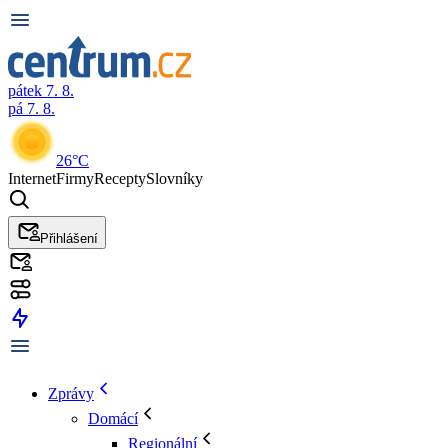
pátek 7. 8.
pá 7. 8.
26°C
Internet
Firmy
Recepty
Slovníky
Přihlášení
Zprávy
Domácí
Regionální