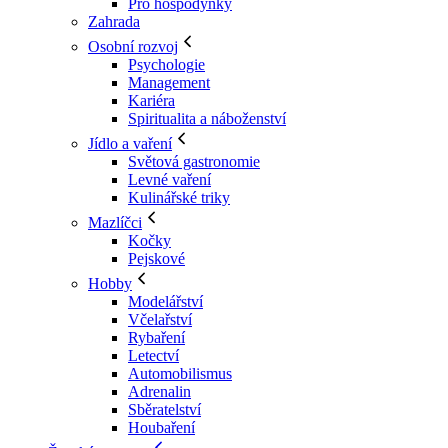
Pro hospodyňky
Zahrada
Osobní rozvoj
Psychologie
Management
Kariéra
Spiritualita a náboženství
Jídlo a vaření
Světová gastronomie
Levné vaření
Kulinářské triky
Mazlíčci
Kočky
Pejskové
Hobby
Modelářství
Včelařství
Rybaření
Letectví
Automobilismus
Adrenalin
Sběratelství
Houbaření