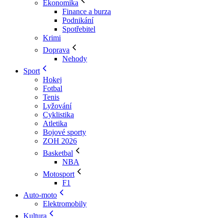
Ekonomika
Finance a burza
Podnikání
Spotřebitel
Krimi
Doprava
Nehody
Sport
Hokej
Fotbal
Tenis
Lyžování
Cyklistika
Atletika
Bojové sporty
ZOH 2026
Basketbal
NBA
Motosport
F1
Auto-moto
Elektromobily
Kultura