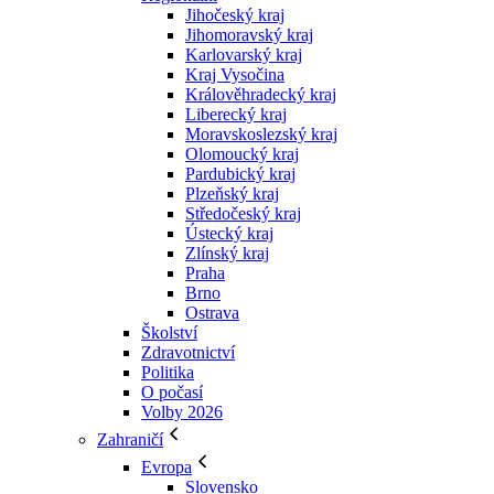
Jihočeský kraj
Jihomoravský kraj
Karlovarský kraj
Kraj Vysočina
Králověhradecký kraj
Liberecký kraj
Moravskoslezský kraj
Olomoucký kraj
Pardubický kraj
Plzeňský kraj
Středočeský kraj
Ústecký kraj
Zlínský kraj
Praha
Brno
Ostrava
Školství
Zdravotnictví
Politika
O počasí
Volby 2026
Zahraničí
Evropa
Slovensko