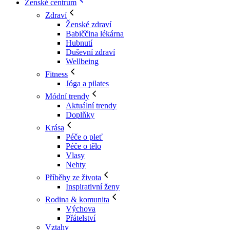
Ženské centrum
Zdraví
Ženské zdraví
Babiččina lékárna
Hubnutí
Duševní zdraví
Wellbeing
Fitness
Jóga a pilates
Módní trendy
Aktuální trendy
Doplňky
Krása
Péče o pleť
Péče o tělo
Vlasy
Nehty
Příběhy ze života
Inspirativní ženy
Rodina & komunita
Výchova
Přátelství
Vztahy