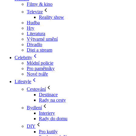
Filmy & kino
Televize
Reality show
Hudba
Hry
Literatura
Výtvarné umění
Divadlo
Digi a stream
Celebrity
Módní policie
Pro pamětníky
Nové tváře
Lifestyle
Cestování
Destinace
Rady na cesty
Bydlení
Interiery
Rady do domu
DIY
Pro kutily