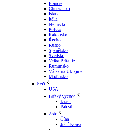
Francie
Chorvatsko
Island
Itálie
Německo
Polsko
Rakousko
Řecko
Rusko
Španělsko
Švédsko
Velká Británie
Rumunsko
Válka na Ukrajině
Maďarsko
Svět
USA
Blízký východ
Izrael
Palestina
Asie
Čína
Jižní Korea