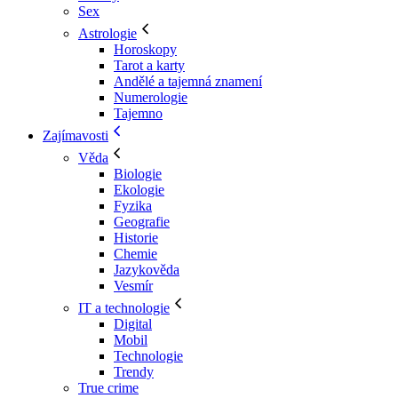
Sex
Astrologie
Horoskopy
Tarot a karty
Andělé a tajemná znamení
Numerologie
Tajemno
Zajímavosti
Věda
Biologie
Ekologie
Fyzika
Geografie
Historie
Chemie
Jazykověda
Vesmír
IT a technologie
Digital
Mobil
Technologie
Trendy
True crime