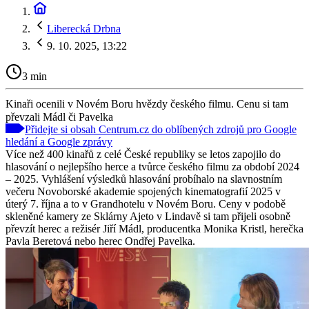
Liberecká Drbna
9. 10. 2025, 13:22
3 min
Kinaři ocenili v Novém Boru hvězdy českého filmu. Cenu si tam
převzali Mádl či Pavelka
Přidejte si obsah Centrum.cz do oblíbených zdrojů pro Google
hledání a Google zprávy
Více než 400 kinařů z celé České republiky se letos zapojilo do
hlasování o nejlepšího herce a tvůrce českého filmu za období 2024
– 2025. Vyhlášení výsledků hlasování probíhalo na slavnostním
večeru Novoborské akademie spojených kinematografií 2025 v
úterý 7. října a to v Grandhotelu v Novém Boru. Ceny v podobě
skleněné kamery ze Sklárny Ajeto v Lindavě si tam přijeli osobně
převzít herec a režisér Jiří Mádl, producentka Monika Kristl, herečka
Pavla Beretová nebo herec Ondřej Pavelka.