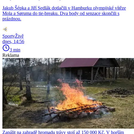
Jakub Šépka a Jiří Sedlák dotlačili v Hamburku olympijské vítěze
Mola a Søruma do tie-breaku. Dva body od senzace skončili s
prázdnou.
SportyŽivě
dnes, 14:56
3 min
Reklama
Zapálit na zahradě hromadu trávy stojí až 150 000 Kč. V horším