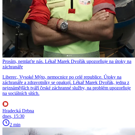
Prosím, nemlaťte nás. Lékař Marek Dvořák upozorňuje na útoky na
záchranáře
Liberec, Vysoké Mýto, nemocnice po celé republice. Útoky na
záchranáře a zdravotníky se opakují. Lékař Marek Dvořák, jedna z
nejznámějších tváří české záchranné služby, na problém upozorňuje
na sociálních sítích.
Hradecká Drbna
dnes, 15:30
2 min