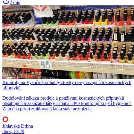
2 min
Kontroly na Vysočině odhalily stovky nevyhovujících kosmetických
přípravků
Dodržování zákazu prodeje a používání kosmetických přípravků
obsahujících zakázané látky Lilial a TPO kontrolují krajští hygienici.
Zejména první zmiňovaná látka stále nezmizela.
Jihlavská Drbna
dnes, 15:29