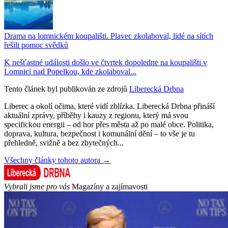
Drama na lomnickém koupališti. Plavec zkolaboval, lidé na sítích
řešili pomoc svědků
K nešťastné události došlo ve čtvrtek dopoledne na koupališti v
Lomnici nad Popelkou, kde zkolaboval...
Tento článek byl publikován ze zdrojů
Liberecká Drbna
Liberec a okolí očima, které vidí zblízka. Liberecká Drbna přináší
aktuální zprávy, příběhy i kauzy z regionu, který má svou
specifickou energii – od hor přes města až po malé obce. Politika,
doprava, kultura, bezpečnost i komunální dění – to vše je tu
přehledně, svižně a bez zbytečných...
Všechny články tohoto autora →
Vybrali jsme pro vás
Magazíny a zajímavosti