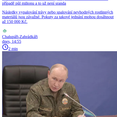
případě půl milionu a to už není sranda
Následky vypalování trávy nebo spalování nevhodných rostlinných
materiálů jsou závažné. Pokuty za takové jednání mohou dosáhnout
až 150 000 Kč.
Chalupáři-Zahrádkáři
dnes, 14:55
2 min