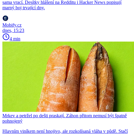
sama vrací. Desítky hlášení na Redditu i Hacker News popisují
marný boj trvající dny.
Mobify.cz
dnes, 15:23
4 min
Mrkev a petržel po dešti praskají. Záhon přitom nemusí být špatně
pohnojený
Hlavním viníkem není hnojivo, ale rozkolísaná vláha v půdě. Stačí