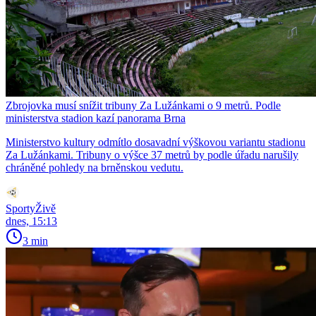
Zbrojovka musí snížit tribuny Za Lužánkami o 9 metrů. Podle
ministerstva stadion kazí panorama Brna
Ministerstvo kultury odmítlo dosavadní výškovou variantu stadionu
Za Lužánkami. Tribuny o výšce 37 metrů by podle úřadu narušily
chráněné pohledy na brněnskou vedutu.
SportyŽivě
dnes, 15:13
3 min