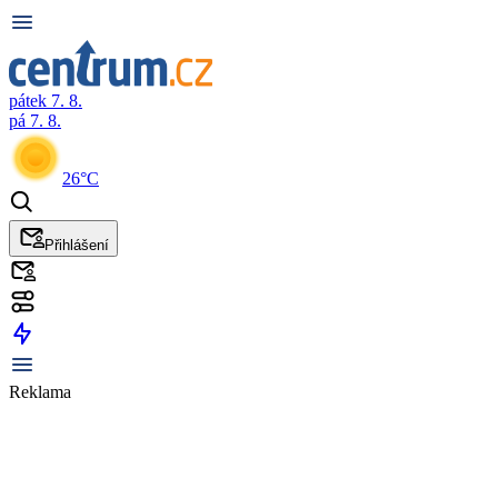
pátek 7. 8.
pá 7. 8.
26°C
Přihlášení
Reklama