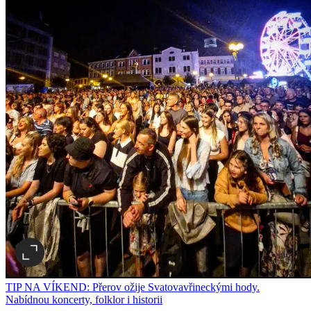
TIP NA VÍKEND: Přerov ožije Svatovavřineckými hody.
Nabídnou koncerty, folklor i historii