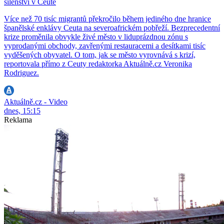
šílenství v Ceutě
Více než 70 tisíc migrantů překročilo během jediného dne hranice
španělské enklávy Ceuta na severoafrickém pobřeží. Bezprecedentní
krize proměnila obvykle živé město v liduprázdnou zónu s
vyprodanými obchody, zavřenými restauracemi a desítkami tisíc
vyděšených obyvatel. O tom, jak se město vyrovnává s krizí,
reportovala přímo z Ceuty redaktorka Aktuálně.cz Veronika
Rodriguez.
Aktuálně.cz - Video
dnes, 15:15
Reklama