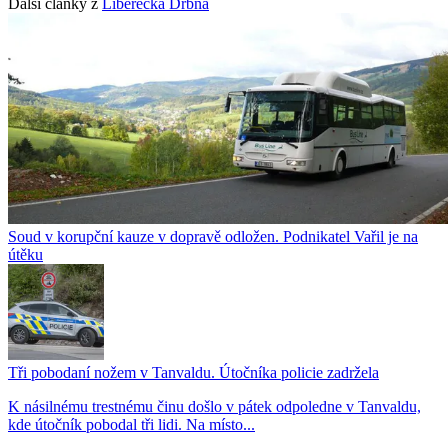
Další články z
Liberecká Drbna
Soud v korupční kauze v dopravě odložen. Podnikatel Vařil je na
útěku
Tři pobodaní nožem v Tanvaldu. Útočníka policie zadržela
K násilnému trestnému činu došlo v pátek odpoledne v Tanvaldu,
kde útočník pobodal tři lidi. Na místo...