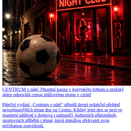
CENTRUM o páté: Pikantní kauza v korejském fotbalu a pražský
sklep odpovídá cenou plážovému domu v cizině
Páteční vydání „Centrum o páté“ přináší denní redakční přehled
nejzajímavějších témat dne na Centru. Klidný letní den se nesl ve
znamení událostí z domova i zahraničí, kulturních připomínek,
sportovních příběhů i témat, která dokážou překvapit svou
nečekanou souvislostí.