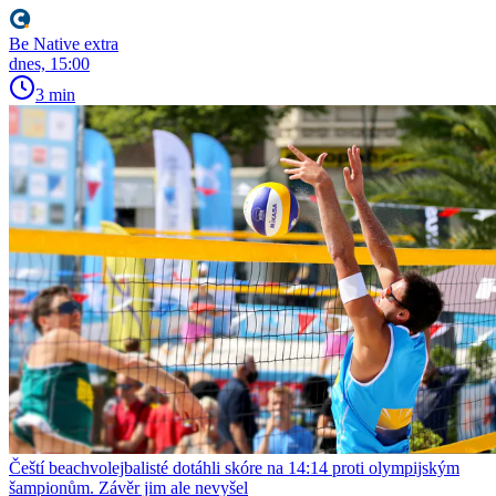
Be Native extra
dnes, 15:00
3 min
Čeští beachvolejbalisté dotáhli skóre na 14:14 proti olympijským
šampionům. Závěr jim ale nevyšel