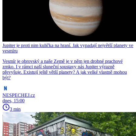
Jupiter je proti nim kulička na hraní. Jak vypadají největší planety ve
vesmíru
Vesmír je obrovský a naše Země je v něm jen drobné prachové
zrnko. I v rámci naší sluneční soustavy nás Jupiter výrazně
převyšuje. Existují ještě větší planety? A jak velké vlastně mohou
být?
NESPECHEJ.cz
dnes, 15:00
3 min