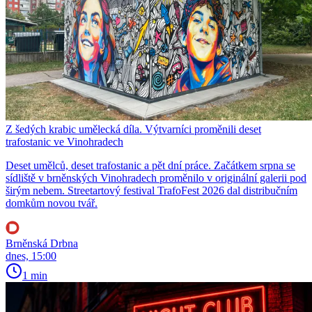
Z šedých krabic umělecká díla. Výtvarníci proměnili deset
trafostanic ve Vinohradech
Deset umělců, deset trafostanic a pět dní práce. Začátkem srpna se
sídliště v brněnských Vinohradech proměnilo v originální galerii pod
širým nebem. Streetartový festival TrafoFest 2026 dal distribučním
domkům novou tvář.
Brněnská Drbna
dnes, 15:00
1 min