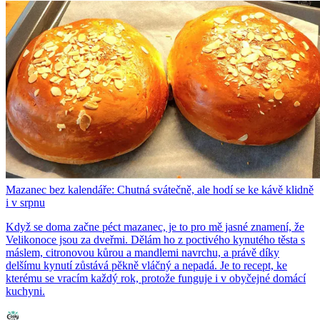
Mazanec bez kalendáře: Chutná svátečně, ale hodí se ke kávě klidně
i v srpnu
Když se doma začne péct mazanec, je to pro mě jasné znamení, že
Velikonoce jsou za dveřmi. Dělám ho z poctivého kynutého těsta s
máslem, citronovou kůrou a mandlemi navrchu, a právě díky
delšímu kynutí zůstává pěkně vláčný a nepadá. Je to recept, ke
kterému se vracím každý rok, protože funguje i v obyčejné domácí
kuchyni.