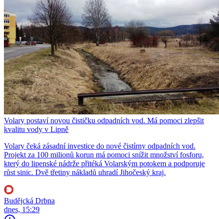
Volary postaví novou čističku odpadních vod. Má pomoci zlepšit
kvalitu vody v Lipně
Volary čeká zásadní investice do nové čistírny odpadních vod.
Projekt za 100 milionů korun má pomoci snížit množství fosforu,
který do lipenské nádrže přitéká Volarským potokem a podporuje
růst sinic. Dvě třetiny nákladů uhradí Jihočeský kraj.
Budějcká Drbna
dnes, 15:29