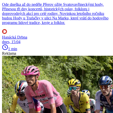
Ode dneška až do neděle Přerov ožije Svatovavřineckými hody.
Přinesou tři dny koncertů, historických oslav, folkloru i
doprovodných akcí pro celé rodiny. Novinkou letošního ročníku
budou Hody u Trafačky v ulici Na Marku, které vrátí do hodového
programu lidové tradice, kroje a folklor.
Hanácká Drbna
dnes, 15:04
1 min
Reklama