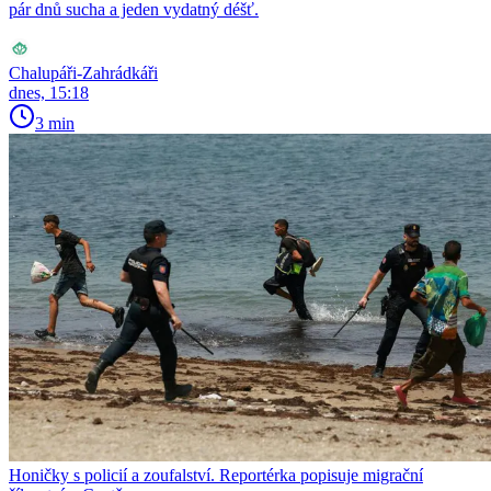
pár dnů sucha a jeden vydatný déšť.
Chalupáři-Zahrádkáři
dnes, 15:18
3 min
Honičky s policií a zoufalství. Reportérka popisuje migrační