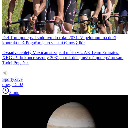
Del Toro podepsal smlouvu do roku 2031. V pelotonu má delší
kontrakt než Pogačar, jeho vlastní týmový lídr
Dvaadvacetiletý Mexičan si zajistil místo v UAE Team Emirates-
XRG až do konce sezony 2031, o rok déle, než má podepsáno sám
Tadej Pogačar.
SportyŽivě
dnes, 15:02
3 min