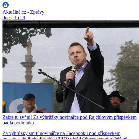
Aktuálně.cz - Zprávy
dnes, 15:29
Zabte tu sv*ni! Za výhrůžky novinářce pod Rajchlovým příspěvkem
padla podmínka
Za výhrůžky smrtí novinářce na Facebooku pod příspěvkem
poslance Jindřicha Rajchla (PRO) uložil Okresní soud v Děčíně