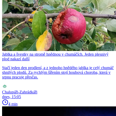
Jablka a švestky na stromě hnědnou v chumáčích. Jeden plesnivý
plod nakazí další
Stačí jeden den prodlení, a z jednoho hnědého jablka je celý chumáč
shnilých plodů. Za rychlým šířením stojí houbová choroba, která v
srpnu pracuje přesčas.
Chalupáři-Zahrádkáři
dnes, 15:05
4 min