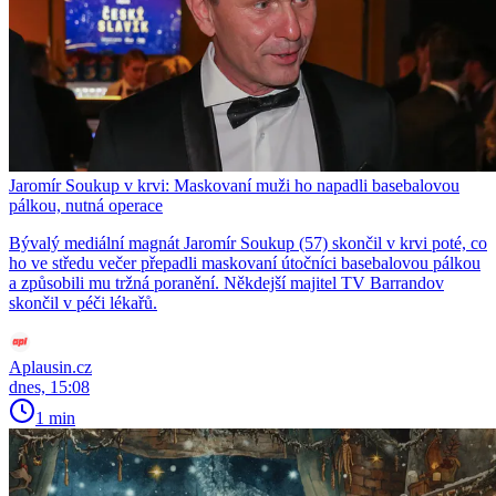
Jaromír Soukup v krvi: Maskovaní muži ho napadli basebalovou
pálkou, nutná operace
Bývalý mediální magnát Jaromír Soukup (57) skončil v krvi poté, co
ho ve středu večer přepadli maskovaní útočníci basebalovou pálkou
a způsobili mu tržná poranění. Někdejší majitel TV Barrandov
skončil v péči lékařů.
Aplausin.cz
dnes, 15:08
1 min