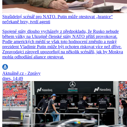
Strašidelný scénář pro NATO. Putin může otestovat „hranice“
nečekaně brzy, tvrdí agenti
Spojené státy dlouho vycházely z předpokladu, že Rusko nebude
během války na Ukrajině členské státy NATO příliš provokovat.
Podle amerických médií se však toto hodnocení změnilo a ruský
prezident Vladimir Putin může být ochoten riskovat více než dříve.
Zpravodajci zároveň upozorňují na několik scénářů, jak by Moskva
mohla odhodlání aliance otestovat.
Aktuálně.cz - Zprávy
dnes, 14:49