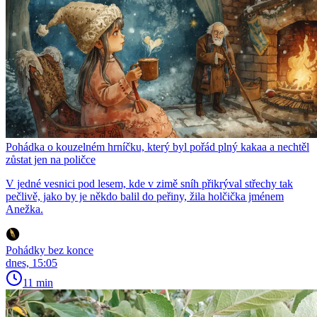
Pohádka o kouzelném hrníčku, který byl pořád plný kakaa a nechtěl
zůstat jen na poličce
V jedné vesnici pod lesem, kde v zimě sníh přikrýval střechy tak
pečlivě, jako by je někdo balil do peřiny, žila holčička jménem
Anežka.
Pohádky bez konce
dnes, 15:05
11 min