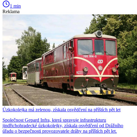
1 min
Reklama
Úzkokolejka má zelenou, získala osvědčení na příštích pět let
Společnost Gepard Infra, která spravuje infrastrukturu
jindřichohradecké úzkokolejky, získala osvědčení od Drážního
úřadu o bezpečnosti provozovatele dráhy na příštích pět let.