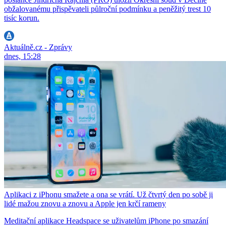
obžalovanému přispěvateli půlroční podmínku a peněžitý trest 10
tisíc korun.
Aktuálně.cz - Zprávy
dnes, 15:28
Aplikaci z iPhonu smažete a ona se vrátí. Už čtvrtý den po sobě ji
lidé mažou znovu a znovu a Apple jen krčí rameny
Meditační aplikace Headspace se uživatelům iPhone po smazání