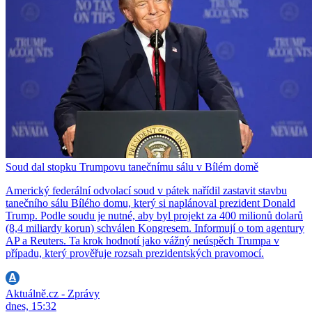
Soud dal stopku Trumpovu tanečnímu sálu v Bílém domě
Americký federální odvolací soud v pátek nařídil zastavit stavbu
tanečního sálu Bílého domu, který si naplánoval prezident Donald
Trump. Podle soudu je nutné, aby byl projekt za 400 milionů dolarů
(8,4 miliardy korun) schválen Kongresem. Informují o tom agentury
AP a Reuters. Ta krok hodnotí jako vážný neúspěch Trumpa v
případu, který prověřuje rozsah prezidentských pravomocí.
Aktuálně.cz - Zprávy
dnes, 15:32