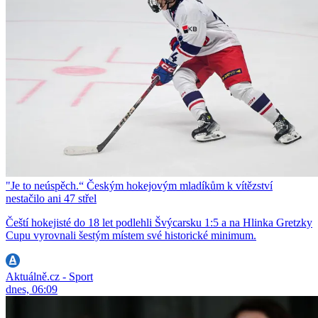
"Je to neúspěch.“ Českým hokejovým mladíkům k vítězství
nestačilo ani 47 střel
Čeští hokejisté do 18 let podlehli Švýcarsku 1:5 a na Hlinka Gretzky
Cupu vyrovnali šestým místem své historické minimum.
Aktuálně.cz - Sport
dnes, 06:09