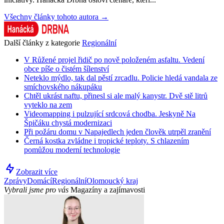
Všechny články tohoto autora →
Další články z kategorie
Regionální
V Růžené projel řidič po nově položeném asfaltu. Vedení
obce píše o čistém šílenství
Neteklo mýdlo, tak dal pěstí zrcadlu. Policie hledá vandala ze
smíchovského nákupáku
Chtěl ukrást naftu, přinesl si ale malý kanystr. Dvě stě litrů
vyteklo na zem
Videomapping i pulzující srdcová chodba. Jeskyně Na
Špičáku chystá modernizaci
Při požáru domu v Napajedlech jeden člověk utrpěl zranění
Černá kostka zvládne i tropické teploty. S chlazením
pomůžou moderní technologie
Zobrazit více
Zprávy
Domácí
Regionální
Olomoucký kraj
Vybrali jsme pro vás
Magazíny a zajímavosti