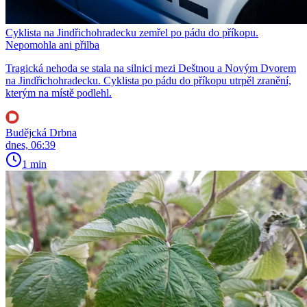
Cyklista na Jindřichohradecku zemřel po pádu do příkopu.
Nepomohla ani přilba
Tragická nehoda se stala na silnici mezi Deštnou a Novým Dvorem
na Jindřichohradecku. Cyklista po pádu do příkopu utrpěl zranění,
kterým na místě podlehl.
Budějcká Drbna
dnes, 06:39
1 min