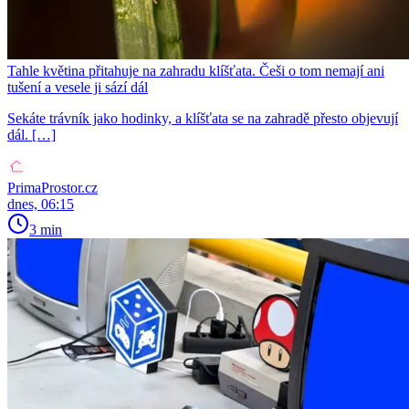
Tahle květina přitahuje na zahradu klíšťata. Češi o tom nemají ani
tušení a vesele ji sází dál
Sekáte trávník jako hodinky, a klíšťata se na zahradě přesto objevují
dál. […]
PrimaProstor.cz
dnes, 06:15
3 min