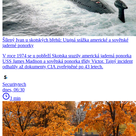
Šílený Ivan u skotských břehů: Utajná srážka americké a sovětské
jaderné ponorky
V roce 1974 se u pobřeží Skotska srazily americká jaderná ponorka
USS James Madison a sovětská ponorka třídy Victor. Tajný incident
odhalily až dokumenty CIA zveřejněné po 43 letech.
Securitytech
dnes, 06:30
3 min