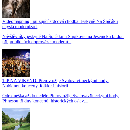
Videomapping i pulzující srdcová chodba. Jeskyně Na Špičáku
chystá modernizaci
Návštěvníky jeskyně Na Špičáku u Supíkovic na Jesenicku budou
při prohlídkách doprovázet moderní...
TIP NA VÍKEND: Přerov ožije Svatovavřineckými hody.
Nabídnou koncerty, folklor i historii
Ode dneška až do neděle Přerov ožije Svatovavřineckými hody.
Přinesou tři dny koncertů, historických oslav,...