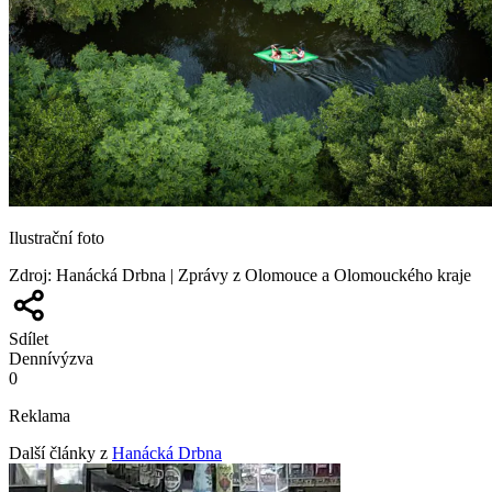
Ilustrační foto
Zdroj
:
Hanácká Drbna | Zprávy z Olomouce a Olomouckého kraje
Sdílet
Denní
výzva
0
Reklama
Další články z
Hanácká Drbna