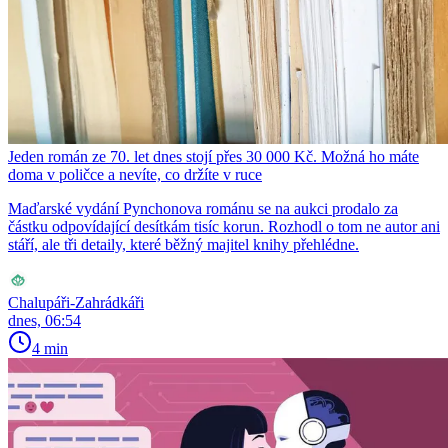
Jeden román ze 70. let dnes stojí přes 30 000 Kč. Možná ho máte
doma v poličce a nevíte, co držíte v ruce
Maďarské vydání Pynchonova románu se na aukci prodalo za
částku odpovídající desítkám tisíc korun. Rozhodl o tom ne autor ani
stáří, ale tři detaily, které běžný majitel knihy přehlédne.
Chalupáři-Zahrádkáři
dnes, 06:54
4 min