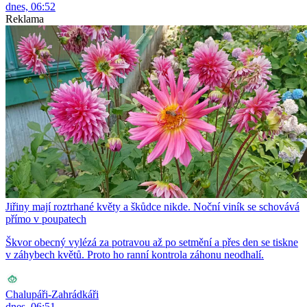
dnes, 06:52
Reklama
Jiřiny mají roztrhané květy a škůdce nikde. Noční viník se schovává
přímo v poupatech
Škvor obecný vylézá za potravou až po setmění a přes den se tiskne
v záhybech květů. Proto ho ranní kontrola záhonu neodhalí.
Chalupáři-Zahrádkáři
dnes, 06:51