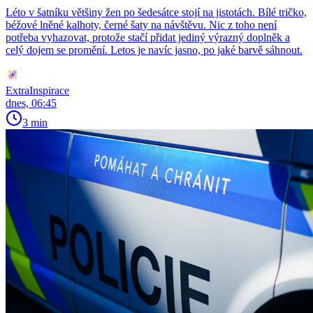
Léto v šatníku většiny žen po šedesátce stojí na jistotách. Bílé tričko,
béžové lněné kalhoty, černé šaty na návštěvu. Nic z toho není
potřeba vyhazovat, protože stačí přidat jediný výrazný doplněk a
celý dojem se promění. Letos je navíc jasno, po jaké barvě sáhnout.
ExtraInspirace
dnes, 06:45
3 min