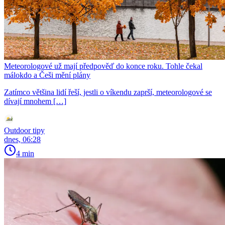
Meteorologové už mají předpověď do konce roku. Tohle čekal
málokdo a Češi mění plány
Zatímco většina lidí řeší, jestli o víkendu zaprší, meteorologové se
dívají mnohem […]
Outdoor tipy
dnes, 06:28
4 min