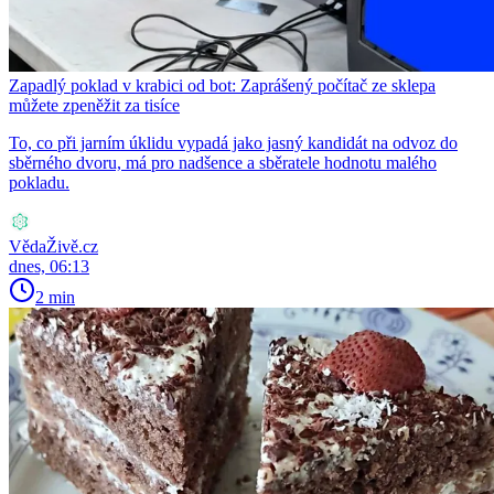
Zapadlý poklad v krabici od bot: Zaprášený počítač ze sklepa
můžete zpeněžit za tisíce
To, co při jarním úklidu vypadá jako jasný kandidát na odvoz do
sběrného dvoru, má pro nadšence a sběratele hodnotu malého
pokladu.
VědaŽivě.cz
dnes, 06:13
2 min