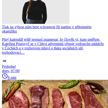
Tlak na výkon nám bere schopnost žít naplno v přítomném
okamžiku
Plný kalendář ještě nemusí znamenat, že člověk ví, kam směřuje.
Kateřina Popovyč se v Církvi adventistů věnuje vedoucím mládeže
v Čechách a v rozhovoru mluví o tlaku sociálních sítí,
rozhodovací…
Proboha!
dnes, 07:00
8 min