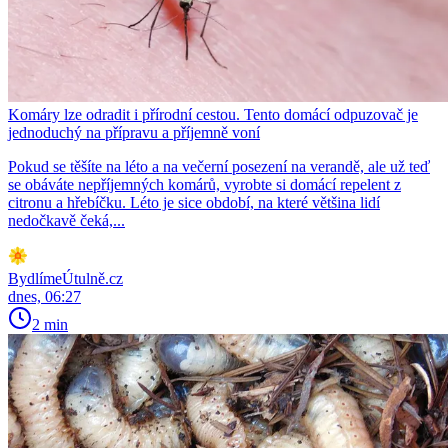
Komáry lze odradit i přírodní cestou. Tento domácí odpuzovač je
jednoduchý na přípravu a příjemně voní
Pokud se těšíte na léto a na večerní posezení na verandě, ale už teď
se obáváte nepříjemných komárů, vyrobte si domácí repelent z
citronu a hřebíčku. Léto je sice období, na které většina lidí
nedočkavě čeká,...
BydlímeÚtulně.cz
dnes, 06:27
2 min