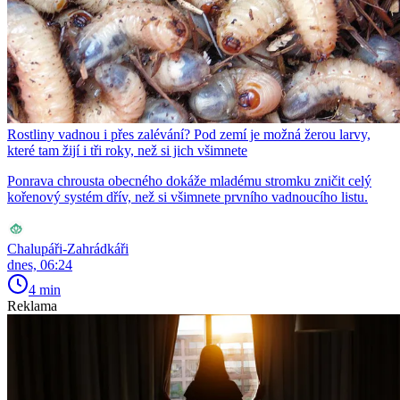
Rostliny vadnou i přes zalévání? Pod zemí je možná žerou larvy,
které tam žijí i tři roky, než si jich všimnete
Ponrava chrousta obecného dokáže mladému stromku zničit celý
kořenový systém dřív, než si všimnete prvního vadnoucího listu.
Chalupáři-Zahrádkáři
dnes, 06:24
4 min
Reklama