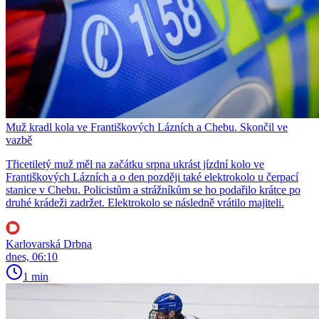
Muž kradl kola ve Františkových Lázních a Chebu. Skončil ve
vazbě
Třicetiletý muž měl na začátku srpna ukrást jízdní kolo ve
Františkových Lázních a o den později také elektrokolo u čerpací
stanice v Chebu. Policistům a strážníkům se ho podařilo krátce po
druhé krádeži zadržet. Elektrokolo se následně vrátilo majiteli.
Karlovarská Drbna
dnes, 06:10
1 min