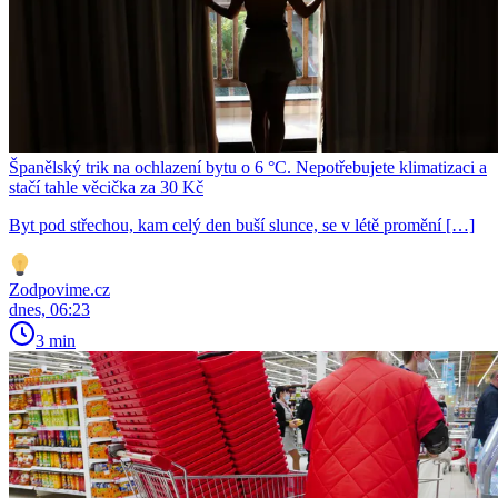
Španělský trik na ochlazení bytu o 6 °C. Nepotřebujete klimatizaci a
stačí tahle věcička za 30 Kč
Byt pod střechou, kam celý den buší slunce, se v létě promění […]
Zodpovime.cz
dnes, 06:23
3 min