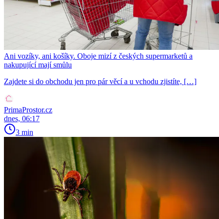
Ani vozíky, ani košíky. Oboje mizí z českých supermarketů a
nakupující mají smůlu
Zajdete si do obchodu jen pro pár věcí a u vchodu zjistíte, […]
PrimaProstor.cz
dnes, 06:17
3 min