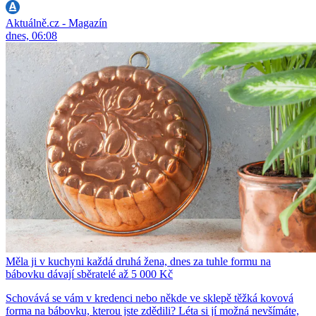
Aktuálně.cz - Magazín
dnes, 06:08
Měla ji v kuchyni každá druhá žena, dnes za tuhle formu na
bábovku dávají sběratelé až 5 000 Kč
Schovává se vám v kredenci nebo někde ve sklepě těžká kovová
forma na bábovku, kterou jste zdědili? Léta si jí možná nevšímáte,