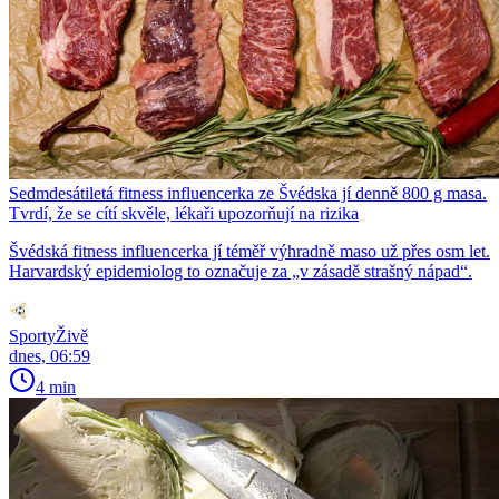
Sedmdesátiletá fitness influencerka ze Švédska jí denně 800 g masa.
Tvrdí, že se cítí skvěle, lékaři upozorňují na rizika
Švédská fitness influencerka jí téměř výhradně maso už přes osm let.
Harvardský epidemiolog to označuje za „v zásadě strašný nápad“.
SportyŽivě
dnes, 06:59
4 min