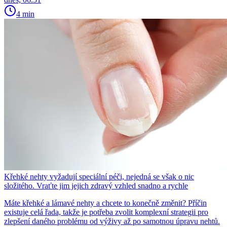
4 min
Křehké nehty vyžadují speciální péči, nejedná se však o nic
složitého. Vraťte jim jejich zdravý vzhled snadno a rychle
Máte křehké a lámavé nehty a chcete to konečně změnit? Příčin
existuje celá řada, takže je potřeba zvolit komplexní strategii pro
zlepšení daného problému od výživy až po samotnou úpravu nehtů.