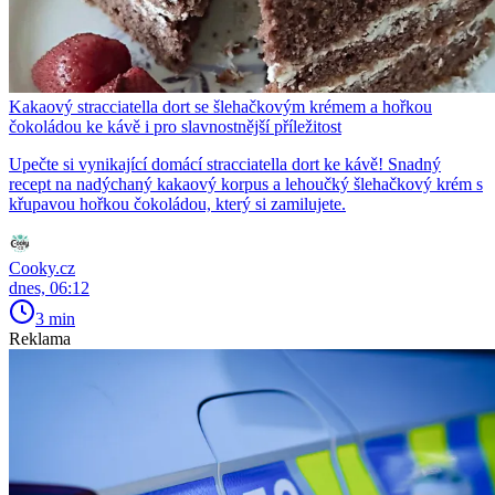
Kakaový stracciatella dort se šlehačkovým krémem a hořkou
čokoládou ke kávě i pro slavnostnější příležitost
Upečte si vynikající domácí stracciatella dort ke kávě! Snadný
recept na nadýchaný kakaový korpus a lehoučký šlehačkový krém s
křupavou hořkou čokoládou, který si zamilujete.
Cooky.cz
dnes, 06:12
3 min
Reklama