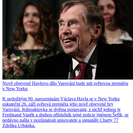
Nově objevené Havlovo dílo Varování bude mít světovou premiéru
v New Yorku
K nedožitým 90. narozeninám Václava Havla se v New Yorku
uskuteční 26. září světová premiéra jeho nově objevené hry
Varování. Jednoaktovka se dvěma postavami, z nichž jednou je
Ferdinand Vaněk a druhou příslušník tajné policie jménem Šeřík, se
nedávno našla v pozůstalosti spisovatele a signatáře Charty 77
Zdeňka Urbánka.