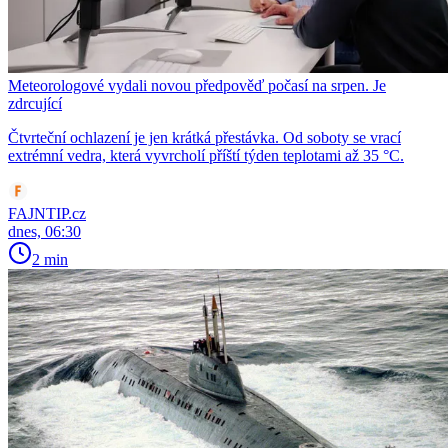
Meteorologové vydali novou předpověď počasí na srpen. Je
zdrcující
Čtvrteční ochlazení je jen krátká přestávka. Od soboty se vrací
extrémní vedra, která vyvrcholí příští týden teplotami až 35 °C.
FAJNTIP.cz
dnes, 06:30
2 min