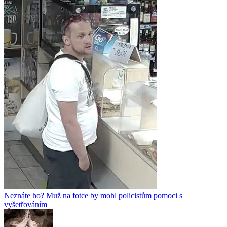
Neznáte ho? Muž na fotce by mohl policistům pomoci s
vyšetřováním