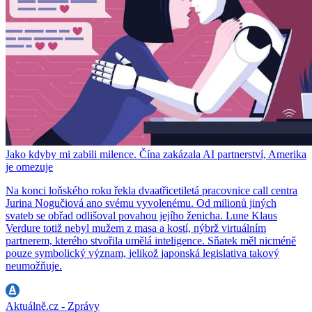
Jako kdyby mi zabili milence. Čína zakázala AI partnerství, Amerika
je omezuje
Na konci loňského roku řekla dvaatřicetiletá pracovnice call centra
Jurina Nogučiová ano svému vyvolenému. Od milionů jiných
svateb se obřad odlišoval povahou jejího ženicha. Lune Klaus
Verdure totiž nebyl mužem z masa a kostí, nýbrž virtuálním
partnerem, kterého stvořila umělá inteligence. Sňatek měl nicméně
pouze symbolický význam, jelikož japonská legislativa takový
neumožňuje.
Aktuálně.cz - Zprávy