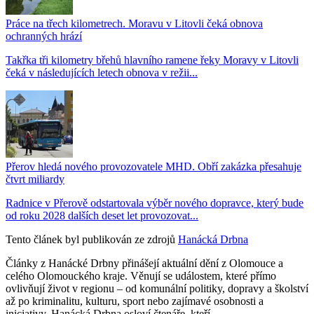
Práce na třech kilometrech. Moravu v Litovli čeká obnova
ochranných hrází
Takřka tři kilometry břehů hlavního ramene řeky Moravy v Litovli
čeká v následujících letech obnova v režii...
Přerov hledá nového provozovatele MHD. Obří zakázka přesahuje
čtvrt miliardy
Radnice v Přerově odstartovala výběr nového dopravce, který bude
od roku 2028 dalších deset let provozovat...
Tento článek byl publikován ze zdrojů
Hanácká Drbna
Články z Hanácké Drbny přinášejí aktuální dění z Olomouce a
celého Olomouckého kraje. Věnují se událostem, které přímo
ovlivňují život v regionu – od komunální politiky, dopravy a školství
až po kriminalitu, kulturu, sport nebo zajímavé osobnosti a
iniciativy. Hanácká Drbna osloví čtenáře, kteří...