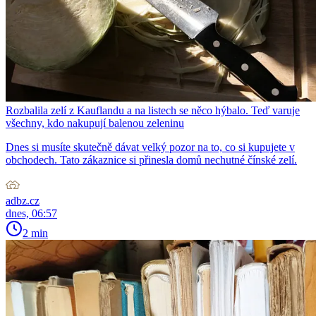
Rozbalila zelí z Kauflandu a na listech se něco hýbalo. Teď varuje
všechny, kdo nakupují balenou zeleninu
Dnes si musíte skutečně dávat velký pozor na to, co si kupujete v
obchodech. Tato zákaznice si přinesla domů nechutné čínské zelí.
adbz.cz
dnes, 06:57
2 min