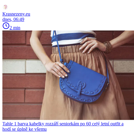
Krasnezeny.eu
dnes, 06:49
2 min
Tahle 1 barva kabelky rozzáří seniorkám po 60 celý letní outfit a
hodí se úplně ke všemu