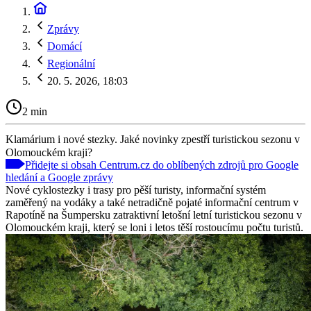
Zprávy
Domácí
Regionální
20. 5. 2026, 18:03
2 min
Klamárium i nové stezky. Jaké novinky zpestří turistickou sezonu v
Olomouckém kraji?
Přidejte si obsah Centrum.cz do oblíbených zdrojů pro Google
hledání a Google zprávy
Nové cyklostezky i trasy pro pěší turisty, informační systém
zaměřený na vodáky a také netradičně pojaté informační centrum v
Rapotíně na Šumpersku zatraktivní letošní letní turistickou sezonu v
Olomouckém kraji, který se loni i letos těší rostoucímu počtu turistů.