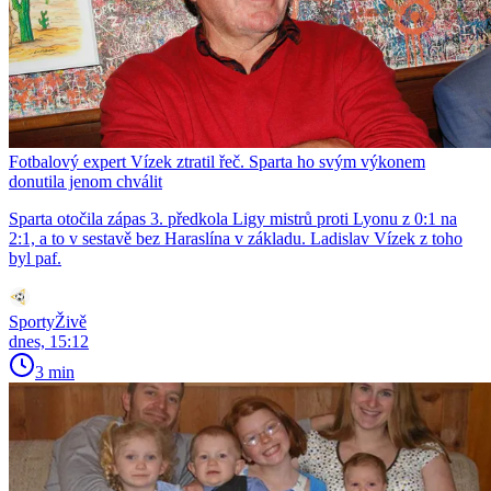
Fotbalový expert Vízek ztratil řeč. Sparta ho svým výkonem
donutila jenom chválit
Sparta otočila zápas 3. předkola Ligy mistrů proti Lyonu z 0:1 na
2:1, a to v sestavě bez Haraslína v základu. Ladislav Vízek z toho
byl paf.
SportyŽivě
dnes, 15:12
3 min