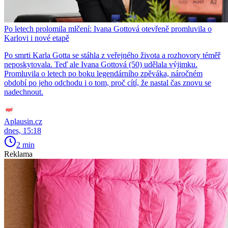
Po letech prolomila mlčení: Ivana Gottová otevřeně promluvila o
Karlovi i nové etapě
Po smrti Karla Gotta se stáhla z veřejného života a rozhovory téměř
neposkytovala. Teď ale Ivana Gottová (50) udělala výjimku.
Promluvila o letech po boku legendárního zpěváka, náročném
období po jeho odchodu i o tom, proč cítí, že nastal čas znovu se
nadechnout.
Aplausin.cz
dnes, 15:18
2 min
Reklama