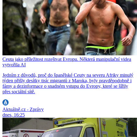
Ceuta jako příležitost rozeštvat Evropu. Některá manipulační videa
vytvořila AI
Jedním z důvodů, proč do španělské Ceuty na severu Afriky minulý
týden přišly desítky tisíc migrantů z Maroka, byly pravděpodobně i
fámy a dezinformace o snadném vstupu do Evropy, které se šířily
přes sociální sítě.
Aktuálně.cz - Zprávy
dnes, 16:25