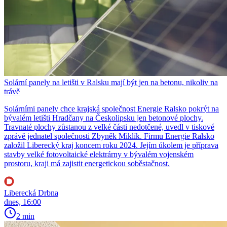
Solární panely na letišti v Ralsku mají být jen na betonu, nikoliv na
trávě
Solárními panely chce krajská společnost Energie Ralsko pokrýt na
bývalém letišti Hradčany na Českolipsku jen betonové plochy.
Travnaté plochy zůstanou z velké části nedotčené, uvedl v tiskové
zprávě jednatel společnosti Zbyněk Miklík. Firmu Energie Ralsko
založil Liberecký kraj koncem roku 2024. Jejím úkolem je příprava
stavby velké fotovoltaické elektrárny v bývalém vojenském
prostoru, kraji má zajistit energetickou soběstačnost.
Liberecká Drbna
dnes, 16:00
2 min