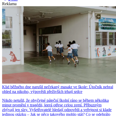
Reklama
Klid běžného dne narušil nečekaný masakr ve škole: Útočník nebral
ohled na nikoho, výpovědi přeživších trhají srdce
Nikdo netušil, že obyčejné páteční školní ráno se během několika
minut promění v tragédii, která otřese celou zemí. Příbuzným
zbývají jen slzy. Vyšetřovatelé hledají odpovědi a veřejnost si klade
jedinou otázku – Jak se něco takového mohlo stát? Co se odehrálo