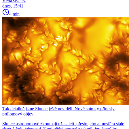
VědaŽivě.cz
dnes, 15:41
4 min
Tak detailně jsme Slunce ještě neviděli. Nové snímky přinesly
průlomový objev
Slunce astronomové zkoumají už staletí, přesto jeho atmosféra stále
skrývá řadu tajemství. Nyní vědci poprvé zachytili jev, který by