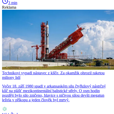
3 min
Reklama
Technikovi vypadl nástavec z klíče. Za okamžik ohrozil raketou
miliony lidí
Večer 18. září 1980 spadl v arkansaském silu čtyřkilový nástrčný
klíč na plášť mezikontinentální balistické střely. O osm hodin
později bylo silo zničeno, hlavice s ničivou silou devíti megatun
ležela v příkopu a jeden člověk byl mrtvý.