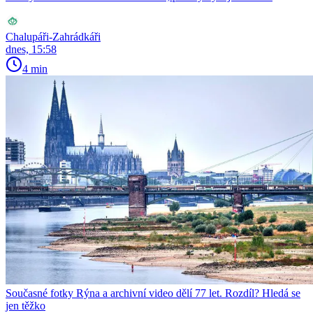
Chalupáři-Zahrádkáři
dnes, 15:58
4 min
Současné fotky Rýna a archivní video dělí 77 let. Rozdíl? Hledá se
jen těžko