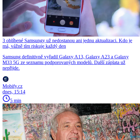
3 oblíbené Samsungy už nedostanou ani jednu aktualizaci. Kdo je
má, vážně tím riskuje každý den
Samsung definitivně vyřadil Galaxy A13, Galaxy A23 a Galaxy
M33 5G ze seznamu podporovaných modelů. Další záplata už
nepřijde.
Mobify.cz
dnes, 15:14
5 min