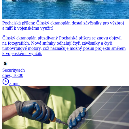
Pochajská příšera: Čínský ekranoplán dostal závěsníky pro výzbroj
a míří k vojenskému využití
Čínský ekranoplán přezdívaný Pochajská příšera se znovu objevil
na fotografiích. Nové snímky odhalují čtyři závěsníky a čtyři
turbovrtulové motory, což naznačuje možný posun projektu směrem
k vojenskému využití.
Securitytech
dnes, 16:00
3 min