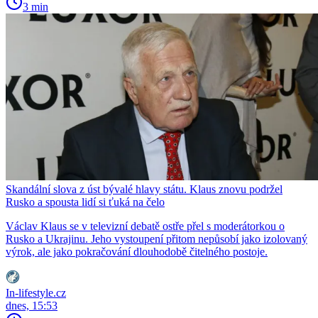
3 min
Skandální slova z úst bývalé hlavy státu. Klaus znovu podržel
Rusko a spousta lidí si ťuká na čelo
Václav Klaus se v televizní debatě ostře přel s moderátorkou o
Rusko a Ukrajinu. Jeho vystoupení přitom nepůsobí jako izolovaný
výrok, ale jako pokračování dlouhodobě čitelného postoje.
In-lifestyle.cz
dnes, 15:53