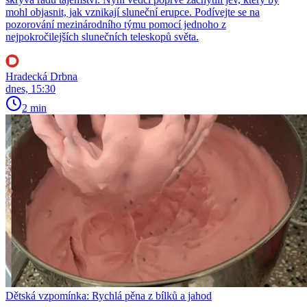
mohl objasnit, jak vznikají sluneční erupce. Podívejte se na
pozorování mezinárodního týmu pomocí jednoho z
nejpokročilejších slunečních teleskopů světa.
Hradecká Drbna
dnes, 15:30
2 min
Dětská vzpomínka: Rychlá pěna z bílků a jahod