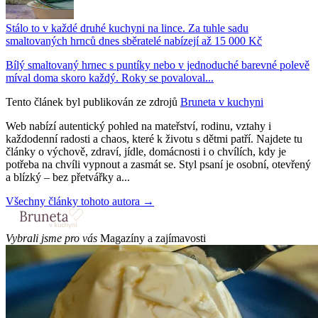
Stálo to v každé druhé kuchyni na lince. Za tuhle sadu
smaltovaných hrnců dnes sběratelé nabízejí až 15 000 Kč
Bílý smaltovaný hrnec s puntíky nebo v jednoduché barevné polevě
míval doma skoro každý. Roky se povaloval...
Tento článek byl publikován ze zdrojů
Bruneta v kuchyni
Web nabízí autentický pohled na mateřství, rodinu, vztahy i
každodenní radosti a chaos, které k životu s dětmi patří. Najdete tu
články o výchově, zdraví, jídle, domácnosti i o chvílích, kdy je
potřeba na chvíli vypnout a zasmát se. Styl psaní je osobní, otevřený
a blízký – bez přetvářky a...
Všechny články tohoto autora →
Vybrali jsme pro vás
Magazíny a zajímavosti