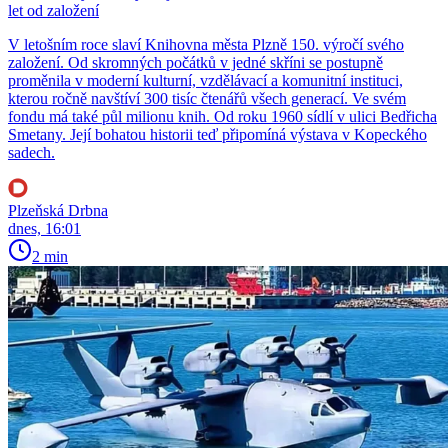
let od založení
V letošním roce slaví Knihovna města Plzně 150. výročí svého
založení. Od skromných počátků v jedné skříni se postupně
proměnila v moderní kulturní, vzdělávací a komunitní instituci,
kterou ročně navštíví 300 tisíc čtenářů všech generací. Ve svém
fondu má také půl milionu knih. Od roku 1960 sídlí v ulici Bedřicha
Smetany. Její bohatou historii teď připomíná výstava v Kopeckého
sadech.
Plzeňská Drbna
dnes, 16:01
2 min