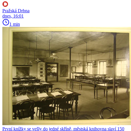
Pražská Drbna
dnes, 16:01
1 min
První knížky se vešly do jedné skříně, městská knihovna slaví 150