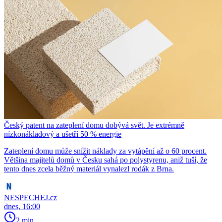
Český patent na zateplení domu dobývá svět. Je extrémně
nízkonákladový a ušetří 50 % energie
Zateplení domu může snížit náklady za vytápění až o 60 procent.
Většina majitelů domů v Česku sahá po polystyrenu, aniž tuší, že
tento dnes zcela běžný materiál vynalezl rodák z Brna.
NESPECHEJ.cz
dnes, 16:00
2 min