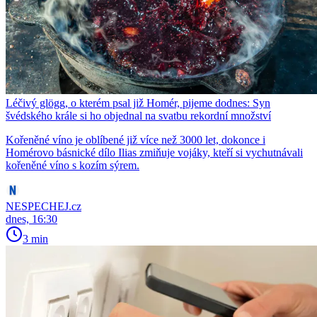
Léčivý glögg, o kterém psal již Homér, pijeme dodnes: Syn
švédského krále si ho objednal na svatbu rekordní množství
Kořeněné víno je oblíbené již více než 3000 let, dokonce i
Homérovo básnické dílo Ilias zmiňuje vojáky, kteří si vychutnávali
kořeněné víno s kozím sýrem.
NESPECHEJ.cz
dnes, 16:30
3 min