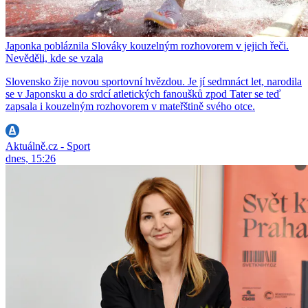
Japonka pobláznila Slováky kouzelným rozhovorem v jejich řeči.
Nevěděli, kde se vzala
Slovensko žije novou sportovní hvězdou. Je jí sedmnáct let, narodila
se v Japonsku a do srdcí atletických fanoušků zpod Tater se teď
zapsala i kouzelným rozhovorem v mateřštině svého otce.
Aktuálně.cz - Sport
dnes, 15:26