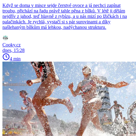
Když se doma v misce sejde čerstvé ovoce a já nechci zapínat
troubu, přichází na řadu právě tahle pěna z bílků. V létě ji dělám
nejdřív z jahod, teď hlavně z rybízu, a u nás mizí po lžičkách i na
palačinkách. Je rychlá, vystačí si s pár surovinami a díky
našlehaným bílkům má lehkou, nadýchanou strukturu.
Cooky.cz
dnes, 15:28
4 min