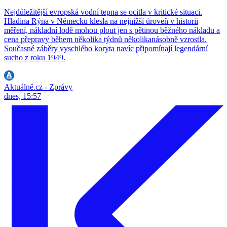
Nejdůležitější evropská vodní tepna se ocitla v kritické situaci.
Hladina Rýna v Německu klesla na nejnižší úroveň v historii
měření, nákladní lodě mohou plout jen s pětinou běžného nákladu a
cena přepravy během několika týdnů několikanásobně vzrostla.
Současné záběry vyschlého koryta navíc připomínají legendární
sucho z roku 1949.
Aktuálně.cz - Zprávy
dnes, 15:57