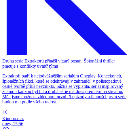
Druhá série Extraktorů přináší vítaný posun. Špionážní thriller
pracuje s konflikty uvnitř týmu
Extraktoři patří k nejodvážnějším seriálům Oneplay. Koneckonců,
špionážních fikcí, které se odehrávají v zahraničí, v polistopadové
české tvorbě příliš nevzniklo. Sázka se vyplatila, seriál inspirovaný
známou kauzou byl hit a druhá série má dnes premiéru na streamu.
Měli jsme možnost zhlédnout první tři epizody a fanoušci první série
budou mít podle všeho radost.
Kinobox.cz
dnes, 15:56