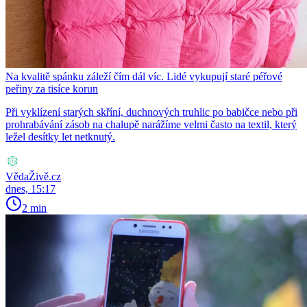
Na kvalitě spánku záleží čím dál víc. Lidé vykupují staré péřové
peřiny za tisíce korun
Při vyklízení starých skříní, duchnových truhlic po babičce nebo při
prohrabávání zásob na chalupě narážíme velmi často na textil, který
ležel desítky let netknutý.
VědaŽivě.cz
dnes, 15:17
2 min