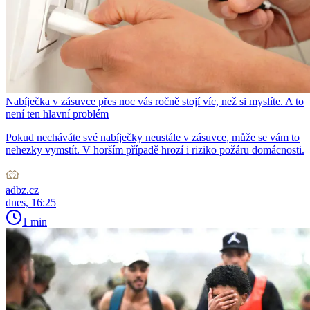
Nabíječka v zásuvce přes noc vás ročně stojí víc, než si myslíte. A to
není ten hlavní problém
Pokud necháváte své nabíječky neustále v zásuvce, může se vám to
nehezky vymstít. V horším případě hrozí i riziko požáru domácnosti.
adbz.cz
dnes, 16:25
1 min