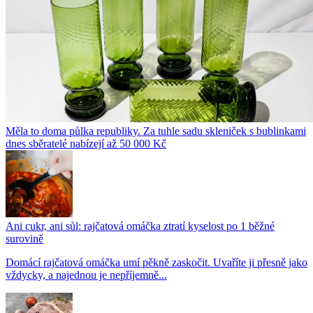
Měla to doma půlka republiky. Za tuhle sadu skleniček s bublinkami
dnes sběratelé nabízejí až 50 000 Kč
Ani cukr, ani sůl: rajčatová omáčka ztratí kyselost po 1 běžné
surovině
Domácí rajčatová omáčka umí pěkně zaskočit. Uvaříte ji přesně jako
vždycky, a najednou je nepříjemně...