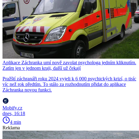
Aplikace Záchranka umí nově zavolat psychologa jedním kliknutím.
Zatím jen v jednom kraji, další už čekají
Pražští záchranáři roku 2024 vyjeli k 6 000 psychických krizí, o tisíc
víc než rok předtím. To stálo za rozhodnutím přidat do aplikace
Záchranka novou funkci.
Mobify.cz
dnes, 16:18
4 min
Reklama