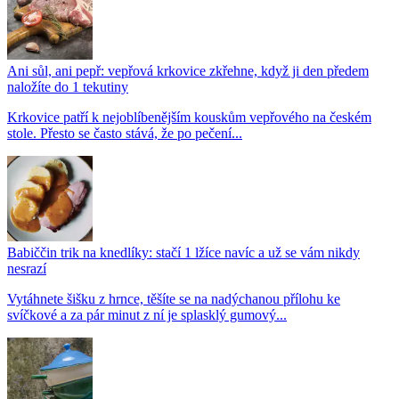
Ani sůl, ani pepř: vepřová krkovice zkřehne, když ji den předem
naložíte do 1 tekutiny
Krkovice patří k nejoblíbenějším kouskům vepřového na českém
stole. Přesto se často stává, že po pečení...
Babiččin trik na knedlíky: stačí 1 lžíce navíc a už se vám nikdy
nesrazí
Vytáhnete šišku z hrnce, těšíte se na nadýchanou přílohu ke
svíčkové a za pár minut z ní je splasklý gumový...