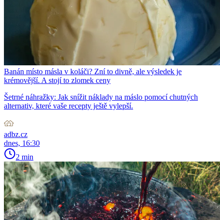
Banán místo másla v koláči? Zní to divně, ale výsledek je
krémovější. A stojí to zlomek ceny
Šetrné náhražky: Jak snížit náklady na máslo pomocí chutných
alternativ, které vaše recepty ještě vylepší.
adbz.cz
dnes, 16:30
2 min