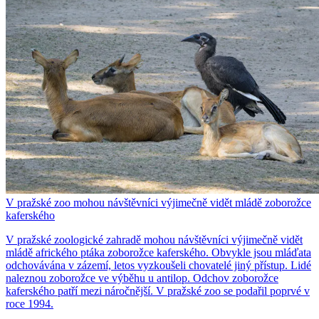
V pražské zoo mohou návštěvníci výjimečně vidět mládě zoborožce
kaferského
V pražské zoologické zahradě mohou návštěvníci výjimečně vidět
mládě afrického ptáka zoborožce kaferského. Obvykle jsou mláďata
odchovávána v zázemí, letos vyzkoušeli chovatelé jiný přístup. Lidé
naleznou zoborožce ve výběhu u antilop. Odchov zoborožce
kaferského patří mezi náročnější. V pražské zoo se podařil poprvé v
roce 1994.