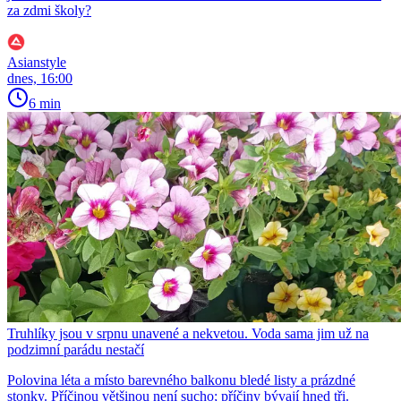
za zdmi školy?
Asianstyle
dnes, 16:00
6 min
Truhlíky jsou v srpnu unavené a nekvetou. Voda sama jim už na
podzimní parádu nestačí
Polovina léta a místo barevného balkonu bledé listy a prázdné
stonky. Příčinou většinou není sucho; příčiny bývají hned tři.