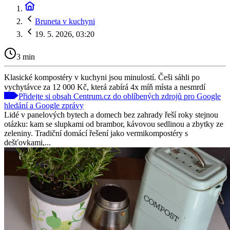
Bruneta v kuchyni
19. 5. 2026, 03:20
3 min
Klasické kompostéry v kuchyni jsou minulostí. Češi sáhli po
vychytávce za 12 000 Kč, která zabírá 4x míň místa a nesmrdí
Přidejte si obsah Centrum.cz do oblíbených zdrojů pro Google
hledání a Google zprávy
Lidé v panelových bytech a domech bez zahrady řeší roky stejnou
otázku: kam se slupkami od brambor, kávovou sedlinou a zbytky ze
zeleniny. Tradiční domácí řešení jako vermikompostéry s
dešťovkami,...