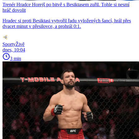
Trenér Hradce Horejš po bitvě s Besiktasem zuřil. Tohle si nesmí
hráč dovolit
Hradec si proti Besiktasi vytvořil řadu vyložených šancí, hrál přes
dvacet minut v přesilovce, a prohrál 0:1.
SportyŽivě
dnes, 10:04
3 min