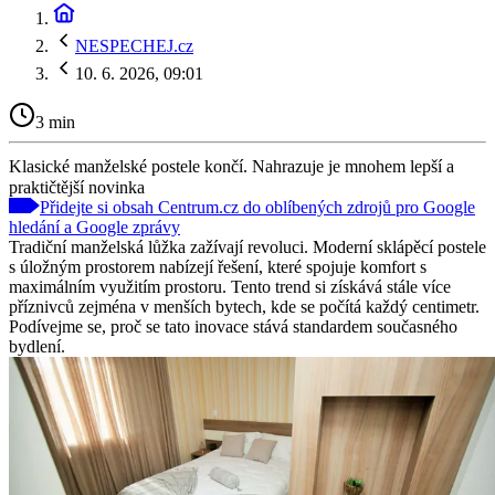
NESPECHEJ.cz
10. 6. 2026, 09:01
3 min
Klasické manželské postele končí. Nahrazuje je mnohem lepší a
praktičtější novinka
Přidejte si obsah Centrum.cz do oblíbených zdrojů pro Google
hledání a Google zprávy
Tradiční manželská lůžka zažívají revoluci. Moderní sklápěcí postele
s úložným prostorem nabízejí řešení, které spojuje komfort s
maximálním využitím prostoru. Tento trend si získává stále více
příznivců zejména v menších bytech, kde se počítá každý centimetr.
Podívejme se, proč se tato inovace stává standardem současného
bydlení.