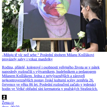
„Miluju tě víc než sebe.“ Poslední sbohem Milanu Knížákovi
provázely salvy i vzkaz manželky
Rodina, přátelé, kolegové i osobnosti veřejného života se v pátek
naposledy rozloučili s výtvarníkem, hudebníkem a pedagogem
Milanem Knížákem. Jedna z nejvýraznějších a zároveň
nejkontroverznějších postav české kulturní scény zemřela 26.
července ve věku 86 let. Poslední rozloučení začalo v jedenáct
hodin ve Velké obřadní síni krematoria v pražských Strašnicích.
Žena.cz
dnes, 09:59