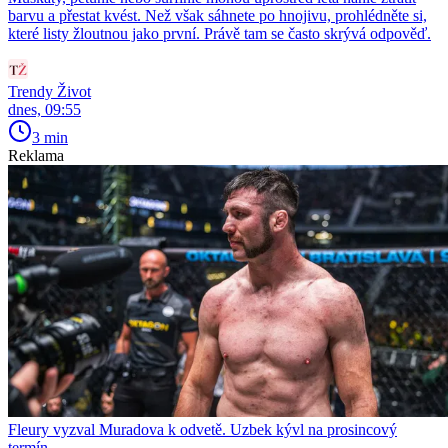
barvu a přestat kvést. Než však sáhnete po hnojivu, prohlédněte si,
které listy žloutnou jako první. Právě tam se často skrývá odpověď.
Trendy Život
dnes, 09:55
3 min
Reklama
Fleury vyzval Muradova k odvetě. Uzbek kývl na prosincový
termín