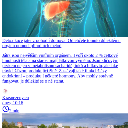
Detoxikace jater z pohodlí domova. Odlehčete tomuto důležitému
orgánu pomocí přírodních metod
Játra jsou největším vnitřním orgánem. Tvoří okolo 2 % celkové
hmotnosti těla a na starost mají látkovou výměnu. Jsou klíčovým
prvkem nejen v metabolismu sacharidů, tuků a bílkovin, ale také
trávicí žlázou produkující žluč. Zastávají také funkci žlázy
endokrinní – produkují některé hormony. Aby mohly správně
fungovat, je důležité se o ně starat.
Krasnezeny.eu
dnes, 10:16
2 min