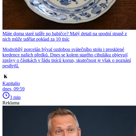
Máte doma staré talíře po babičce? Malý detail na spodní straně z
nich může udělat poklad za 10 tisíc
Modrobílý porcelán býval ozdobou svátečního stolu i prosklené
kredence našich předků. Dnes se kolem starého cibuláku objevují
zprávy o částkách v řádu tisíců korun, skutečnost je však o poznání
pestřejší.
Kapitalio
dnes, 09:59
3 min
Reklama