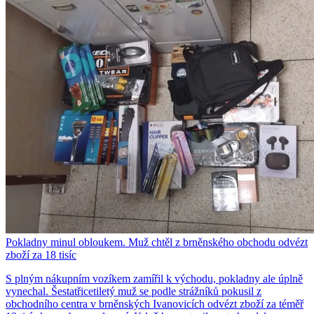
Pokladny minul obloukem. Muž chtěl z brněnského obchodu odvézt
zboží za 18 tisíc
S plným nákupním vozíkem zamířil k východu, pokladny ale úplně
vynechal. Šestatřicetiletý muž se podle strážníků pokusil z
obchodního centra v brněnských Ivanovicích odvézt zboží za téměř