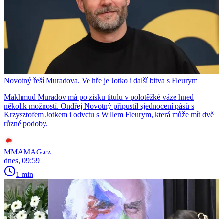
Novotný řeší Muradova. Ve hře je Jotko i další bitva s Fleurym
Makhmud Muradov má po zisku titulu v polotěžké váze hned
několik možností. Ondřej Novotný připustil sjednocení pásů s
Krzysztofem Jotkem i odvetu s Willem Fleurym, která může mít dvě
různé podoby.
MMAMAG.cz
dnes, 09:59
1 min