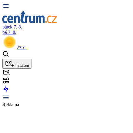
pátek 7. 8.
pá 7. 8.
23°C
Přihlášení
Reklama