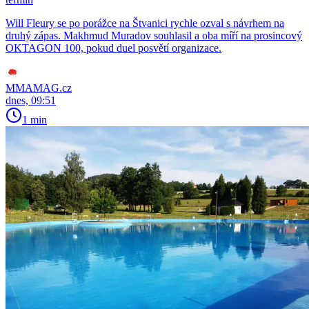
Will Fleury se po porážce na Štvanici rychle ozval s návrhem na
druhý zápas. Makhmud Muradov souhlasil a oba míří na prosincový
OKTAGON 100, pokud duel posvětí organizace.
MMAMAG.cz
dnes, 09:51
1 min