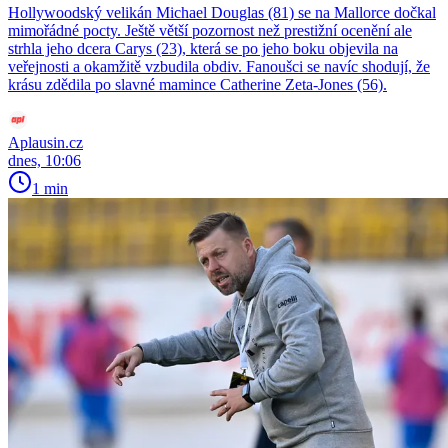
Hollywoodský velikán Michael Douglas (81) se na Mallorce dočkal
mimořádné pocty. Ještě větší pozornost než prestižní ocenění ale
strhla jeho dcera Carys (23), která se po jeho boku objevila na
veřejnosti a okamžitě vzbudila obdiv. Fanoušci se navíc shodují, že
krásu zdědila po slavné mamince Catherine Zeta-Jones (56).
Aplausin.cz
dnes, 10:06
1 min