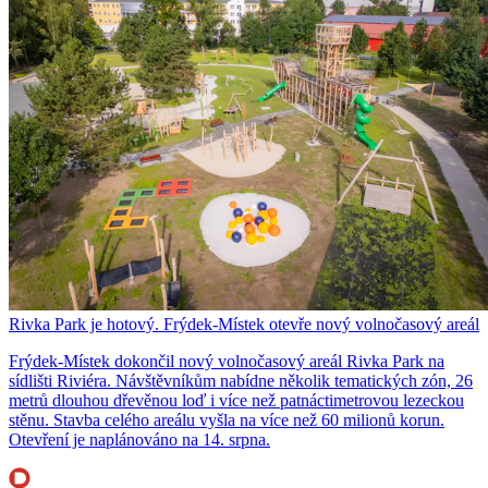
Rivka Park je hotový. Frýdek-Místek otevře nový volnočasový areál
Frýdek-Místek dokončil nový volnočasový areál Rivka Park na
sídlišti Riviéra. Návštěvníkům nabídne několik tematických zón, 26
metrů dlouhou dřevěnou loď i více než patnáctimetrovou lezeckou
stěnu. Stavba celého areálu vyšla na více než 60 milionů korun.
Otevření je naplánováno na 14. srpna.