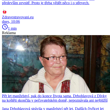
především zevnitř. Proto je třeba vědět něco i o střevech.
Zdravestravovani.eu
dnes, 10:06
1 min
Reklama
Pět let manželství, pak do konce života sama. Drbohlavová z Dívky
na koštěti skončila v pečovatelském domě, nepoznávala ani nejbližší
Jana Drbohlavová strávila v manželství pět let. Dalších čtyřicet let