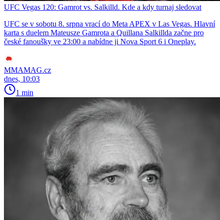
UFC Vegas 120: Gamrot vs. Salkilld. Kde a kdy turnaj sledovat
UFC se v sobotu 8. srpna vrací do Meta APEX v Las Vegas. Hlavní
karta s duelem Mateusze Gamrota a Quillana Salkillda začne pro
české fanoušky ve 23:00 a nabídne ji Nova Sport 6 i Oneplay.
MMAMAG.cz
dnes, 10:03
1 min