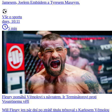
Jamesem, Joelem Embiidem a Tyresem Maxeym.
Vše o sportu
dnes, 10:11
5 min
Fleury pomáhá Vémolovi s návratem. Ir Terminátorovi proti
Vosgrönemu věří
Will Fleury jen pár dní po ztrátě titulu trénoval s Karlosem Vémolou