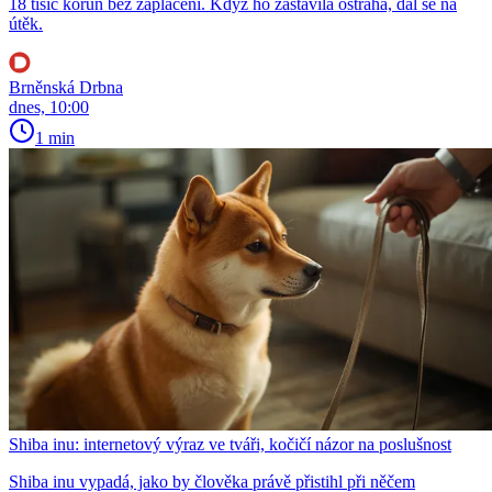
18 tisíc korun bez zaplacení. Když ho zastavila ostraha, dal se na
útěk.
Brněnská Drbna
dnes, 10:00
1 min
Shiba inu: internetový výraz ve tváři, kočičí názor na poslušnost
Shiba inu vypadá, jako by člověka právě přistihl při něčem