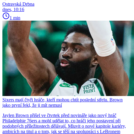
Ostravská Drbna
dnes, 10:16
1 min
Sixers mají čtyři hráče, kteří mohou chtít poslední střelu. Brown
jako první řekl, že ji mít nemusí
Jaylen Brown přišel ve čtvrtek před novináře jako nový hráč
Philadelphie 76ers a mohl udělat to, co hráči jeho postavení při
podobných příležitostech dělávají. Mluvit o nové kapitole kariéry,
ambicích na titul a o tom, jak se těší na spolupráci s LeBronem