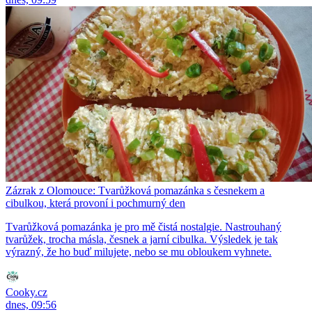
Zázrak z Olomouce: Tvarůžková pomazánka s česnekem a
cibulkou, která provoní i pochmurný den
Tvarůžková pomazánka je pro mě čistá nostalgie. Nastrouhaný
tvarůžek, trocha másla, česnek a jarní cibulka. Výsledek je tak
výrazný, že ho buď milujete, nebo se mu obloukem vyhnete.
Cooky.cz
dnes, 09:56