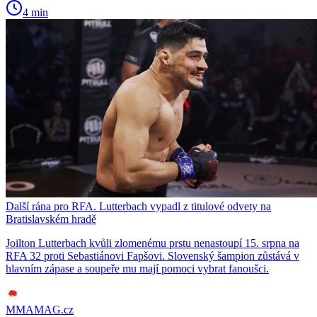
4 min
Další rána pro RFA. Lutterbach vypadl z titulové odvety na
Bratislavském hradě
Joilton Lutterbach kvůli zlomenému prstu nenastoupí 15. srpna na
RFA 32 proti Sebastiánovi Fapšovi. Slovenský šampion zůstává v
hlavním zápase a soupeře mu mají pomoci vybrat fanoušci.
MMAMAG.cz