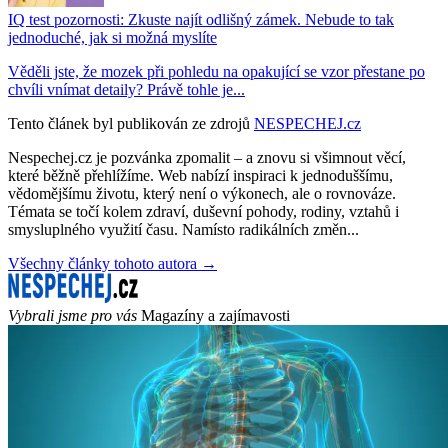
IQ test pozornosti: Zkuste najít odlišný zámek. Nebude to tak
jednoduché, jak si možná myslíte
Věděli jste, že mozek při pohledu na opakující se vzor přestane po
chvíli vnímat detaily? Právě tohle je...
Tento článek byl publikován ze zdrojů
NESPECHEJ.cz
Nespechej.cz je pozvánka zpomalit – a znovu si všimnout věcí,
které běžně přehlížíme. Web nabízí inspiraci k jednoduššímu,
vědomějšímu životu, který není o výkonech, ale o rovnováze.
Témata se točí kolem zdraví, duševní pohody, rodiny, vztahů i
smysluplného využití času. Namísto radikálních změn...
Všechny články tohoto autora →
Vybrali jsme pro vás
Magazíny a zajímavosti