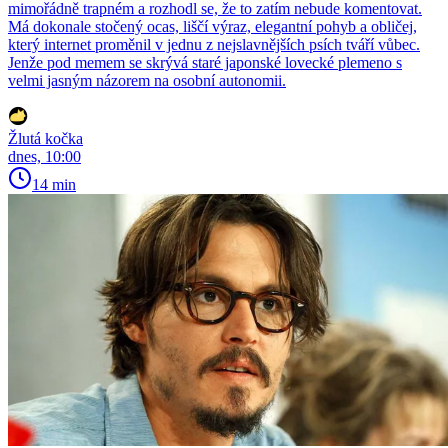
mimořádně trapném a rozhodl se, že to zatím nebude komentovat.
Má dokonale stočený ocas, liščí výraz, elegantní pohyb a obličej,
který internet proměnil v jednu z nejslavnějších psích tváří vůbec.
Jenže pod memem se skrývá staré japonské lovecké plemeno s
velmi jasným názorem na osobní autonomii.
Žlutá kočka
dnes, 10:00
14 min