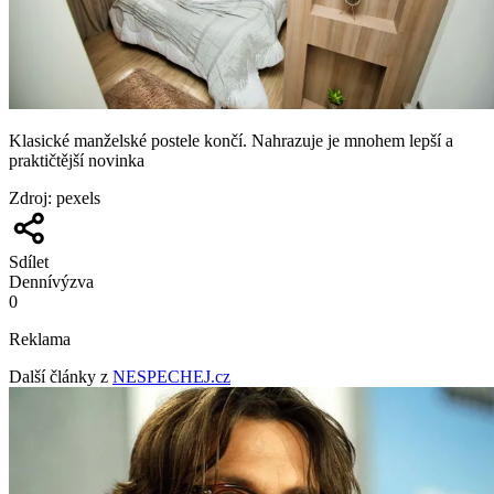
Klasické manželské postele končí. Nahrazuje je mnohem lepší a
praktičtější novinka
Zdroj
:
pexels
Sdílet
Denní
výzva
0
Reklama
Další články z
NESPECHEJ.cz