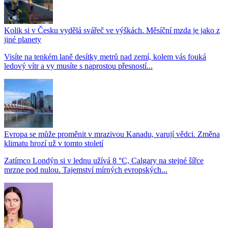
Kolik si v Česku vydělá svářeč ve výškách. Měsíční mzda je jako z
jiné planety
Visíte na tenkém laně desítky metrů nad zemí, kolem vás fouká
ledový vítr a vy musíte s naprostou přesností...
Evropa se může proměnit v mrazivou Kanadu, varují vědci. Změna
klimatu hrozí už v tomto století
Zatímco Londýn si v lednu užívá 8 °C, Calgary na stejné šířce
mrzne pod nulou. Tajemství mírných evropských...