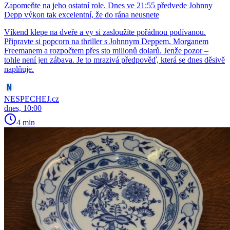
Zapomeňte na jeho ostatní role. Dnes ve 21:55 předvede Johnny
Depp výkon tak excelentní, že do rána neusnete
Víkend klepe na dveře a vy si zasloužíte pořádnou podívanou.
Připravte si popcorn na thriller s Johnnym Deppem, Morganem
Freemanem a rozpočtem přes sto milionů dolarů. Jenže pozor –
tohle není jen zábava. Je to mrazivá předpověď, která se dnes děsivě
naplňuje.
NESPECHEJ.cz
dnes, 10:00
4 min