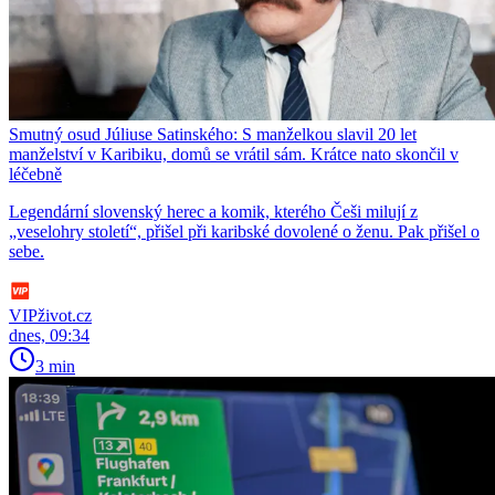
Smutný osud Júliuse Satinského: S manželkou slavil 20 let
manželství v Karibiku, domů se vrátil sám. Krátce nato skončil v
léčebně
Legendární slovenský herec a komik, kterého Češi milují z
„veselohry století“, přišel při karibské dovolené o ženu. Pak přišel o
sebe.
VIPživot.cz
dnes, 09:34
3 min