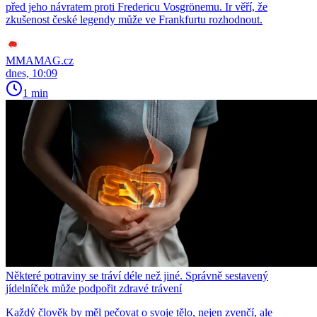
před jeho návratem proti Fredericu Vosgrönemu. Ir věří, že
zkušenost české legendy může ve Frankfurtu rozhodnout.
MMAMAG.cz
dnes, 10:09
1 min
Některé potraviny se tráví déle než jiné. Správně sestavený
jídelníček může podpořit zdravé trávení
Každý člověk by měl pečovat o svoje tělo, nejen zvenčí, ale