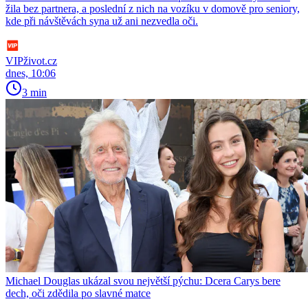
žila bez partnera, a poslední z nich na vozíku v domově pro seniory,
kde při návštěvách syna už ani nezvedla oči.
VIPživot.cz
dnes, 10:06
3 min
Michael Douglas ukázal svou největší pýchu: Dcera Carys bere
dech, oči zdědila po slavné matce