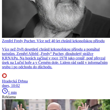
Zemřel Fredy Pucher. Více než 40 let chránil krkonošskou přírodu
Více než čtyři desetiletí chránil krkonošskou přírodu a pomáhal
turistům. Zemřel Alfréd „Fredy“ Pucher, dlouholetý strážce
KRNAPu. Na horách začínal v roce 1978 jako cestář, poté převzal
úsek na Luční hoře a v Černém dole. Lidem rád radil v informačním
srubu i po odchodu do důchodu.
Hradecká Drbna
dnes, 10:02
1 min
Reklama