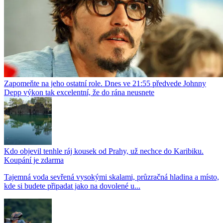
Zapomeňte na jeho ostatní role. Dnes ve 21:55 předvede Johnny
Depp výkon tak excelentní, že do rána neusnete
Kdo objevil tenhle ráj kousek od Prahy, už nechce do Karibiku.
Koupání je zdarma
Tajemná voda sevřená vysokými skalami, průzračná hladina a místo,
kde si budete připadat jako na dovolené u...