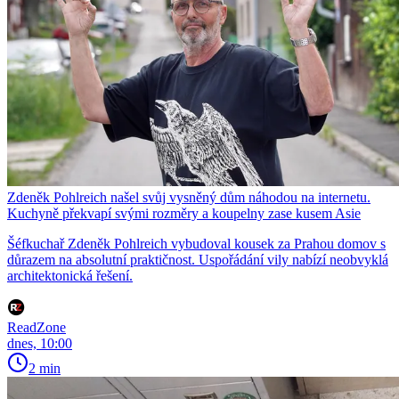
Zdeněk Pohlreich našel svůj vysněný dům náhodou na internetu.
Kuchyně překvapí svými rozměry a koupelny zase kusem Asie
Šéfkuchař Zdeněk Pohlreich vybudoval kousek za Prahou domov s
důrazem na absolutní praktičnost. Uspořádání vily nabízí neobvyklá
architektonická řešení.
ReadZone
dnes, 10:00
2 min