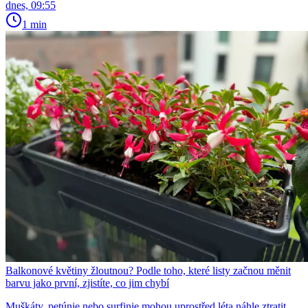
dnes, 09:55
1 min
Balkonové květiny žloutnou? Podle toho, které listy začnou měnit
barvu jako první, zjistíte, co jim chybí
Muškáty, petúnie nebo surfinie mohou uprostřed léta náhle ztratit