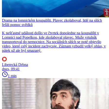
Drama na lomnickém koupališti. Plavec zkolaboval, lidé na sítích
řešili pomoc svědků
K nešťastné události došlo ve čtvrtek dopoledne na koupališti v
Lomnici nad Popelkou, kde zkolaboval plavec. Muže vrtulník
transportoval do nemocnice. Na sociálních sítích se poté objevilo
video, které celý incident zachycuje. Záznam vzbudil velký ohlas, v
pátek už ale byl smazaný.
Liberecká Drbna
dnes, 09:41
1 min