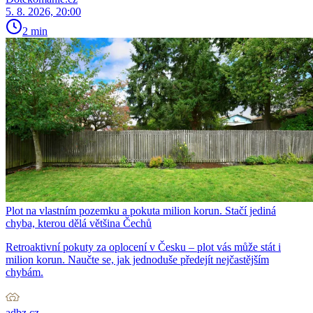
5. 8. 2026, 20:00
2 min
Plot na vlastním pozemku a pokuta milion korun. Stačí jediná
chyba, kterou dělá většina Čechů
Retroaktivní pokuty za oplocení v Česku – plot vás může stát i
milion korun. Naučte se, jak jednoduše předejít nejčastějším
chybám.
adbz.cz