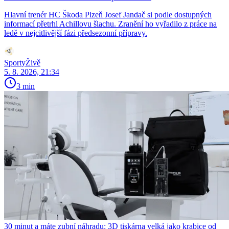
Hlavní trenér HC Škoda Plzeň Josef Jandač si podle dostupných
informací přetrhl Achillovu šlachu. Zranění ho vyřadilo z práce na
ledě v nejcitlivější fázi předsezonní přípravy.
SportyŽivě
5. 8. 2026, 21:34
3 min
30 minut a máte zubní náhradu: 3D tiskárna velká jako krabice od