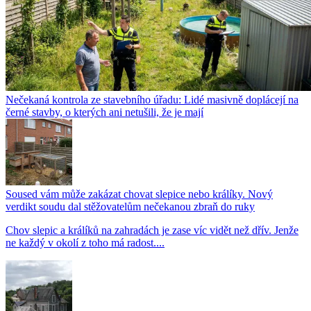
Nečekaná kontrola ze stavebního úřadu: Lidé masivně doplácejí na
černé stavby, o kterých ani netušili, že je mají
Soused vám může zakázat chovat slepice nebo králíky. Nový
verdikt soudu dal stěžovatelům nečekanou zbraň do ruky
Chov slepic a králíků na zahradách je zase víc vidět než dřív. Jenže
ne každý v okolí z toho má radost....