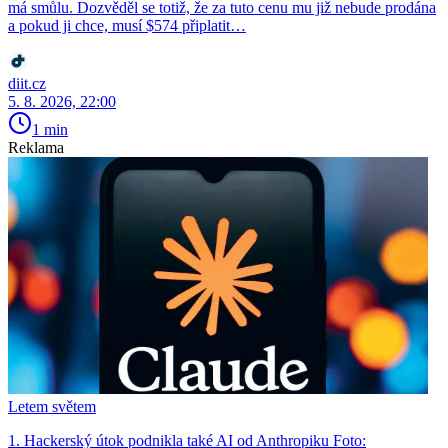
má smůlu. Dozvěděl se totiž, že za tuto cenu mu již nebude prodána
a pokud ji chce, musí $574 připlatit…
diit.cz
5. 8. 2026, 22:00
1 min
Reklama
Letem světem
1. Hackerský útok podnikla také AI od Anthropiku Foto: