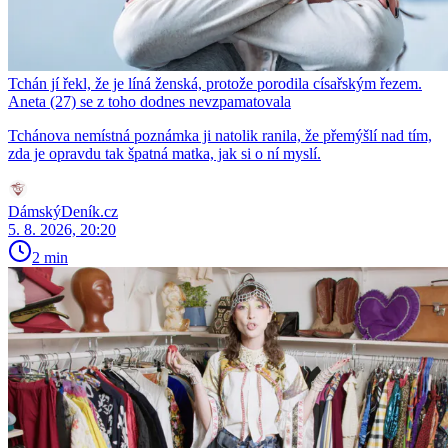
Tchán jí řekl, že je líná ženská, protože porodila císařským řezem.
Aneta (27) se z toho dodnes nevzpamatovala
Tchánova nemístná poznámka ji natolik ranila, že přemýšlí nad tím,
zda je opravdu tak špatná matka, jak si o ní myslí.
DámskýDeník.cz
5. 8. 2026, 20:20
2 min