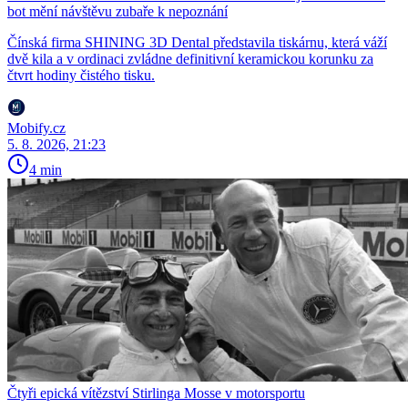
bot mění návštěvu zubaře k nepoznání
Čínská firma SHINING 3D Dental představila tiskárnu, která váží
dvě kila a v ordinaci zvládne definitivní keramickou korunku za
čtvrt hodiny čistého tisku.
Mobify.cz
5. 8. 2026, 21:23
4 min
Čtyři epická vítězství Stirlinga Mosse v motorsportu