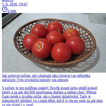
5. 8. 2026, 19:47
2 min
Jak uchovat rajčata, aby chutnala jako čerstvá i po několika
měsících: Tyto revoluční metody vás ohromí
S rajčaty je ten potížista známý: člověk koupí nebo sklidí krásné
plody a za pár dní řeší moučnatou dužinu a mdlou chuť. Přitom
často nejde o kvalitu rajčat, ale o špatné skladování. Tady je
jednoduchý přehled, co s nimi dělat, když je chcete sníst za pár dnů,
za pár týdnů i v zimě.