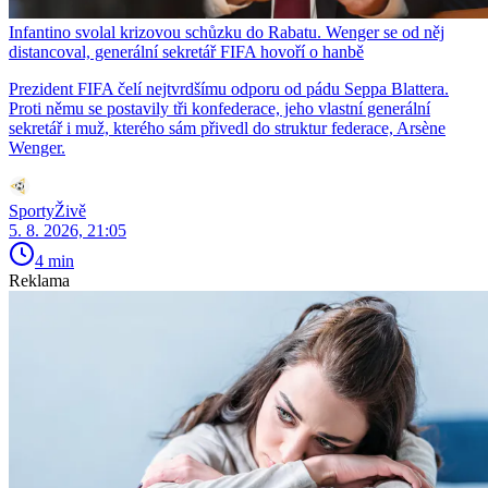
Infantino svolal krizovou schůzku do Rabatu. Wenger se od něj
distancoval, generální sekretář FIFA hovoří o hanbě
Prezident FIFA čelí nejtvrdšímu odporu od pádu Seppa Blattera.
Proti němu se postavily tři konfederace, jeho vlastní generální
sekretář i muž, kterého sám přivedl do struktur federace, Arsène
Wenger.
SportyŽivě
5. 8. 2026, 21:05
4 min
Reklama