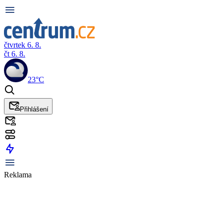
čtvrtek 6. 8.
čt 6. 8.
23°C
Přihlášení
Reklama