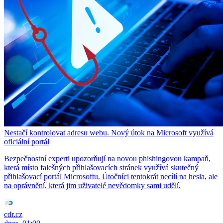
Nestačí kontrolovat adresu webu. Nový útok na Microsoft využívá
oficiální portál
Bezpečnostní experti upozorňují na novou phishingovou kampaň,
která místo falešných přihlašovacích stránek využívá skutečný
přihlašovací portál Microsoftu. Útočníci tentokrát necílí na hesla, ale
na oprávnění, která jim uživatelé nevědomky sami udělí.
cdr.cz