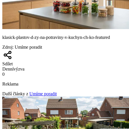
klasick-plastov-d-zy-na-potraviny-v-kuchyn-ch-ko-featured
Zdroj
:
Umíme poradit
Sdílet
Denní
výzva
0
Reklama
Další články z
Umíme poradit