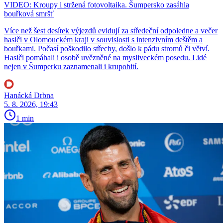
VIDEO: Kroupy i stržená fotovoltaika. Šumpersko zasáhla
bouřková smršť
Více než šest desítek výjezdů evidují za středeční odpoledne a večer
hasiči v Olomouckém kraji v souvislosti s intenzivním deštěm a
bouřkami. Počasí poškodilo střechy, došlo k pádu stromů či větví.
Hasiči pomáhali i osobě uvězněné na mysliveckém posedu. Lidé
nejen v Šumperku zaznamenali i krupobití.
Hanácká Drbna
5. 8. 2026, 19:43
1 min