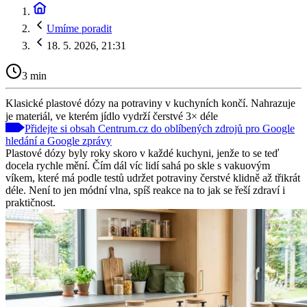
Umíme poradit
18. 5. 2026, 21:31
3 min
Klasické plastové dózy na potraviny v kuchyních končí. Nahrazuje
je materiál, ve kterém jídlo vydrží čerstvé 3× déle
Přidejte si obsah Centrum.cz do oblíbených zdrojů pro Google
hledání a Google zprávy
Plastové dózy byly roky skoro v každé kuchyni, jenže to se teď
docela rychle mění. Čím dál víc lidí sahá po skle s vakuovým
víkem, které má podle testů udržet potraviny čerstvé klidně až třikrát
déle. Není to jen módní vlna, spíš reakce na to jak se řeší zdraví i
praktičnost.