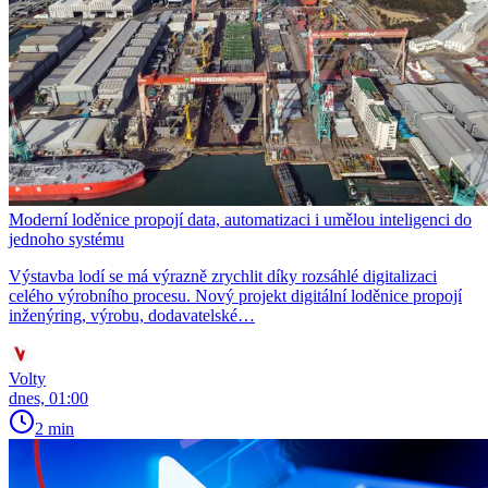
Moderní loděnice propojí data, automatizaci i umělou inteligenci do
jednoho systému
Výstavba lodí se má výrazně zrychlit díky rozsáhlé digitalizaci
celého výrobního procesu. Nový projekt digitální loděnice propojí
inženýring, výrobu, dodavatelské…
Volty
dnes, 01:00
2 min