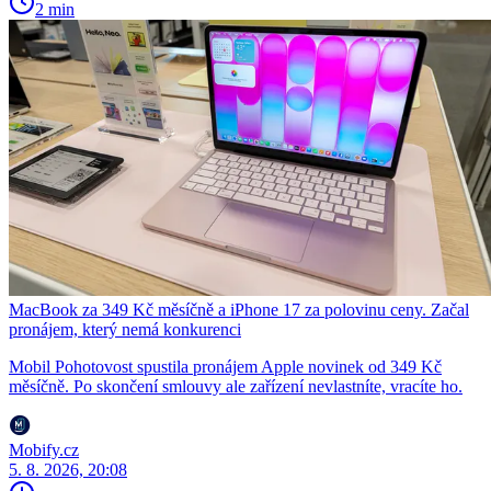
2 min
MacBook za 349 Kč měsíčně a iPhone 17 za polovinu ceny. Začal
pronájem, který nemá konkurenci
Mobil Pohotovost spustila pronájem Apple novinek od 349 Kč
měsíčně. Po skončení smlouvy ale zařízení nevlastníte, vracíte ho.
Mobify.cz
5. 8. 2026, 20:08