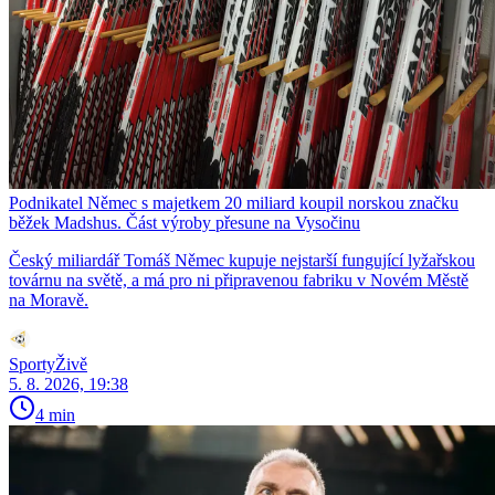
Podnikatel Němec s majetkem 20 miliard koupil norskou značku
běžek Madshus. Část výroby přesune na Vysočinu
Český miliardář Tomáš Němec kupuje nejstarší fungující lyžařskou
továrnu na světě, a má pro ni připravenou fabriku v Novém Městě
na Moravě.
SportyŽivě
5. 8. 2026, 19:38
4 min