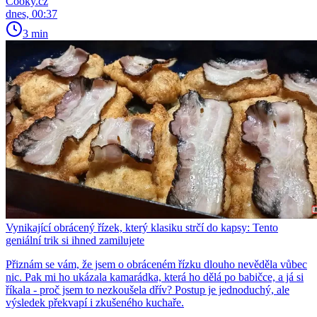
Cooky.cz
dnes, 00:37
3 min
Vynikající obrácený řízek, který klasiku strčí do kapsy: Tento
geniální trik si ihned zamilujete
Přiznám se vám, že jsem o obráceném řízku dlouho nevěděla vůbec
nic. Pak mi ho ukázala kamarádka, která ho dělá po babičce, a já si
říkala - proč jsem to nezkoušela dřív? Postup je jednoduchý, ale
výsledek překvapí i zkušeného kuchaře.