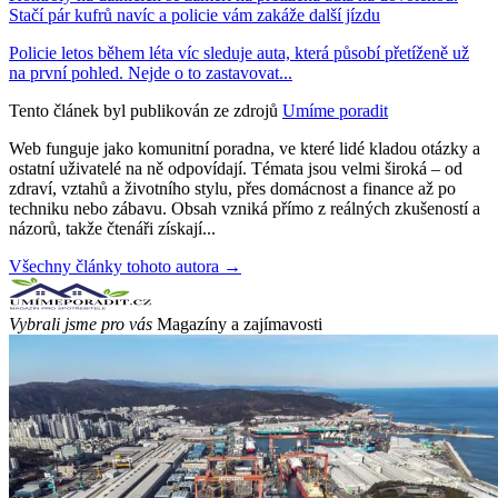
Stačí pár kufrů navíc a policie vám zakáže další jízdu
Policie letos během léta víc sleduje auta, která působí přetíženě už
na první pohled. Nejde o to zastavovat...
Tento článek byl publikován ze zdrojů
Umíme poradit
Web funguje jako komunitní poradna, ve které lidé kladou otázky a
ostatní uživatelé na ně odpovídají. Témata jsou velmi široká – od
zdraví, vztahů a životního stylu, přes domácnost a finance až po
techniku nebo zábavu. Obsah vzniká přímo z reálných zkušeností a
názorů, takže čtenáři získají...
Všechny články tohoto autora →
Vybrali jsme pro vás
Magazíny a zajímavosti