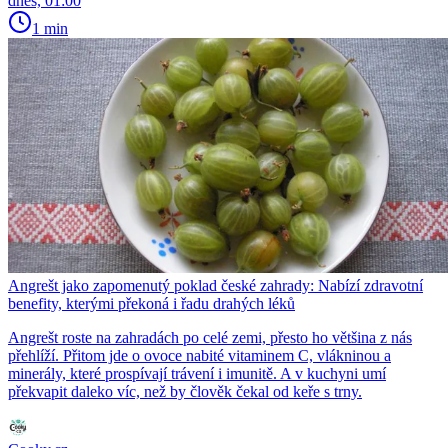
dnes, 01:00
1 min
Angrešt jako zapomenutý poklad české zahrady: Nabízí zdravotní
benefity, kterými překoná i řadu drahých léků
Angrešt roste na zahradách po celé zemi, přesto ho většina z nás
přehlíží. Přitom jde o ovoce nabité vitaminem C, vlákninou a
minerály, které prospívají trávení i imunitě. A v kuchyni umí
překvapit daleko víc, než by člověk čekal od keře s trny.