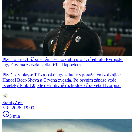
Plzeň o krok blíž srbskému velkoklubu pro 4. předkolo Evropské
ligy. Crvena zvezda padla 0:1 s Hapoelem
Plzeň si v play-off Evropské ligy zahraje s poraženým z dvojice
Hapoel Beer-Sheva a Crvena zvezda. Po prvním zápase vede
izraelský klub 1:0, ale definitivně rozhodne až odveta 11. srpna.
SportyŽivě
5. 8. 2026, 19:09
3 min