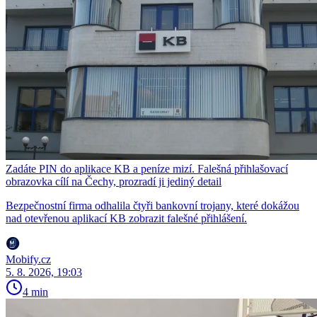
Zadáte PIN do aplikace KB a peníze mizí. Falešná přihlašovací
obrazovka cílí na Čechy, prozradí ji jediný detail
Bezpečnostní firma odhalila čtyři bankovní trojany, které dokážou
nad otevřenou aplikací KB zobrazit falešné přihlášení.
Mobify.cz
5. 8. 2026, 19:03
4 min