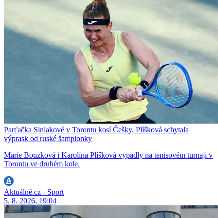
Parťačka Siniakové v Torontu kosí Češky. Plíšková schytala
výprask od ruské šampionky
Marie Bouzková i Karolína Plíšková vypadly na tenisovém turnaji v
Torontu ve druhém kole.
Aktuálně.cz - Sport
5. 8. 2026, 19:04