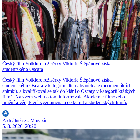
Český film Volklore režisérky Viktorie Štěpánové získal
studentského Oscara
Český film Volklore režisérky Viktorie Štěpánové získal
studentského Oscara v kategorii alternativních a experimentálních
snímků, a kvalifikoval se tak do klání o Oscary v kategorii krátkých
filmů. Na svém webu o tom informovala Akademie filmového
umění a věd, která vyznamenala celkem 12 studentských filmů.
Aktuálně.cz - Magazín
5. 8. 2026, 20:20