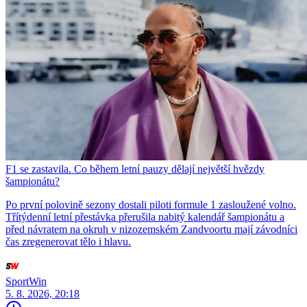
F1 se zastavila. Co během letní pauzy dělají největší hvězdy
šampionátu?
Po první polovině sezony dostali piloti formule 1 zasloužené volno.
Třítýdenní letní přestávka přerušila nabitý kalendář šampionátu a
před návratem na okruh v nizozemském Zandvoortu mají závodníci
čas zregenerovat tělo i hlavu.
SportWin
5. 8. 2026, 20:18