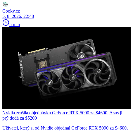
Cooky.cz
5. 8. 2026, 22:48
5 min
Nvidia zrušila objednávku GeForce RTX 5090 za $4600, Asus ji
prý dodá za $5200
Uživatel, který si od Nvidie objednal GeForce RTX 5090 za $4600,