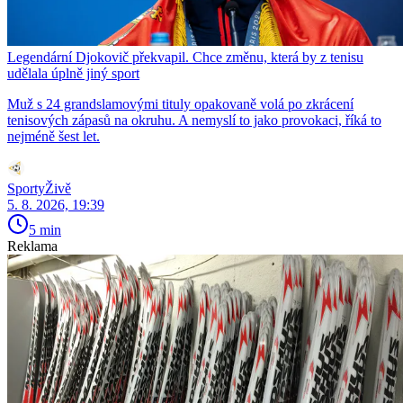
Legendární Djokovič překvapil. Chce změnu, která by z tenisu
udělala úplně jiný sport
Muž s 24 grandslamovými tituly opakovaně volá po zkrácení
tenisových zápasů na okruhu. A nemyslí to jako provokaci, říká to
nejméně šest let.
SportyŽivě
5. 8. 2026, 19:39
5 min
Reklama