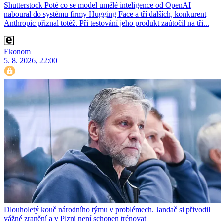
Shutterstock Poté co se model umělé inteligence od OpenAI
naboural do systému firmy Hugging Face a tří dalších, konkurent
Anthro­pic přiznal totéž. Při testování jeho produkt zaútočil na tři...
Ekonom
5. 8. 2026, 22:00
Dlouholetý kouč národního týmu v problémech. Jandač si přivodil
vážné zranění a v Plzni není schopen trénovat