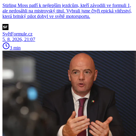
Stirling Moss patří k nejlepším jezdcům, kteří závodili ve formuli 1,
ale nedosáhli na mistrovský titul. Vybrali jsme čtyři epická vítězství,
která britský pilot dobyl ve světě motorsportu.
SvětFormule.cz
5. 8. 2026, 21:07
3 min