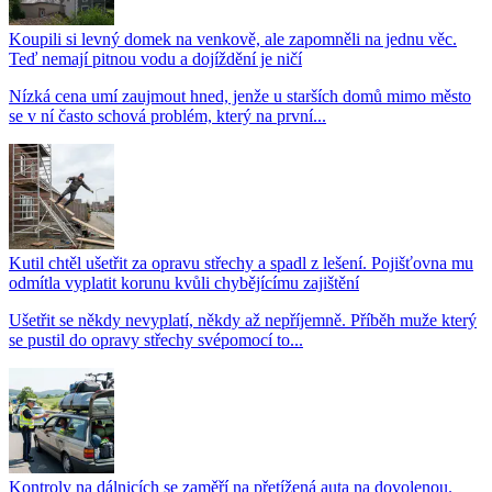
Koupili si levný domek na venkově, ale zapomněli na jednu věc.
Teď nemají pitnou vodu a dojíždění je ničí
Nízká cena umí zaujmout hned, jenže u starších domů mimo město
se v ní často schová problém, který na první...
Kutil chtěl ušetřit za opravu střechy a spadl z lešení. Pojišťovna mu
odmítla vyplatit korunu kvůli chybějícímu zajištění
Ušetřit se někdy nevyplatí, někdy až nepříjemně. Příběh muže který
se pustil do opravy střechy svépomocí to...
Kontroly na dálnicích se zaměří na přetížená auta na dovolenou.