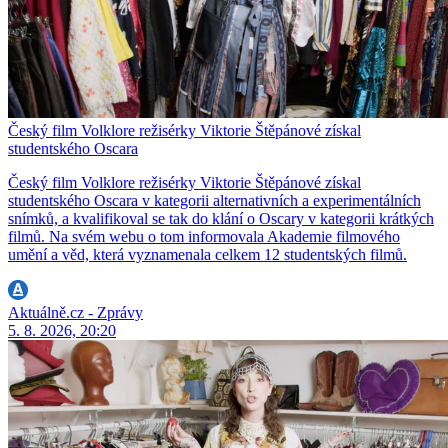
Český film Volklore režisérky Viktorie Štěpánové získal
studentského Oscara
Český film Volklore režisérky Viktorie Štěpánové získal
studentského Oscara v kategorii alternativních a experimentálních
snímků, a kvalifikoval se tak do klání o Oscary v kategorii krátkých
filmů. Na svém webu o tom informovala Akademie filmového
umění a věd, která vyznamenala celkem 12 studentských filmů.
Aktuálně.cz - Zprávy
5. 8. 2026, 20:20