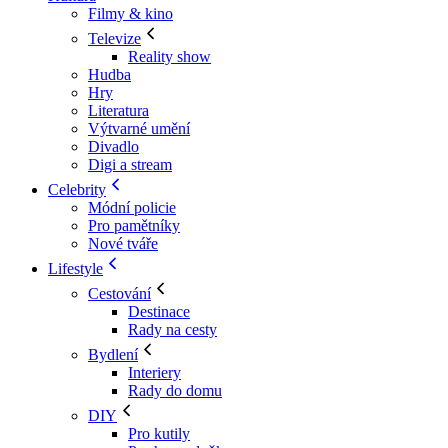
Filmy & kino
Televize
Reality show
Hudba
Hry
Literatura
Výtvarné umění
Divadlo
Digi a stream
Celebrity
Módní policie
Pro pamětníky
Nové tváře
Lifestyle
Cestování
Destinace
Rady na cesty
Bydlení
Interiery
Rady do domu
DIY
Pro kutily