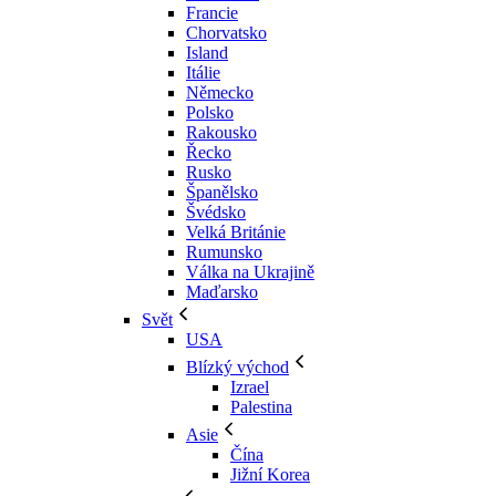
Francie
Chorvatsko
Island
Itálie
Německo
Polsko
Rakousko
Řecko
Rusko
Španělsko
Švédsko
Velká Británie
Rumunsko
Válka na Ukrajině
Maďarsko
Svět
USA
Blízký východ
Izrael
Palestina
Asie
Čína
Jižní Korea