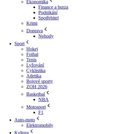
Ekonomika
Finance a burza
Podnikání
Spotřebitel
Krimi
Doprava
Nehody
Sport
Hokej
Fotbal
Tenis
Lyžování
Cyklistika
Atletika
Bojové sporty
ZOH 2026
Basketbal
NBA
Motosport
F1
Auto-moto
Elektromobily
Kultura