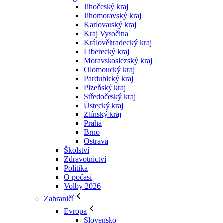
Jihočeský kraj
Jihomoravský kraj
Karlovarský kraj
Kraj Vysočina
Králověhradecký kraj
Liberecký kraj
Moravskoslezský kraj
Olomoucký kraj
Pardubický kraj
Plzeňský kraj
Středočeský kraj
Ústecký kraj
Zlínský kraj
Praha
Brno
Ostrava
Školství
Zdravotnictví
Politika
O počasí
Volby 2026
Zahraničí
Evropa
Slovensko