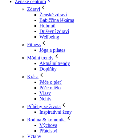
Ženské centrum
Zdraví
Ženské zdraví
Babiččina lékárna
Hubnutí
Duševní zdraví
Wellbeing
Fitness
Jóga a pilates
Módní trendy
Aktuální trendy
Doplňky
Krása
Péče o pleť
Péče o tělo
Vlasy
Nehty
Příběhy ze života
Inspirativní ženy
Rodina & komunita
Výchova
Přátelství
Vztahy