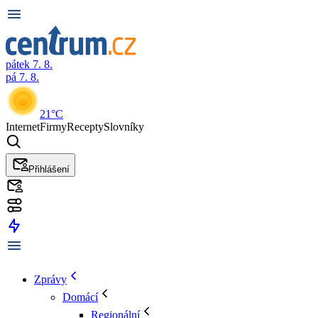
pátek 7. 8.
pá 7. 8.
21°C
Internet
Firmy
Recepty
Slovníky
Přihlášení
Zprávy
Domácí
Regionální