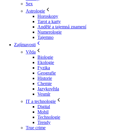
Sex
Astrologie
Horoskopy
Tarot a karty
Andělé a tajemná znamení
Numerologie
Tajemno
Zajímavosti
Věda
Biologie
Ekologie
Fyzika
Geografie
Historie
Chemie
Jazykověda
Vesmír
IT a technologie
Digital
Mobil
Technologie
Trendy
True crime