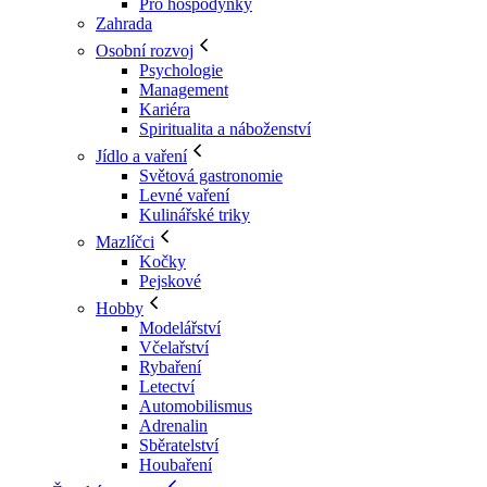
Pro hospodyňky
Zahrada
Osobní rozvoj
Psychologie
Management
Kariéra
Spiritualita a náboženství
Jídlo a vaření
Světová gastronomie
Levné vaření
Kulinářské triky
Mazlíčci
Kočky
Pejskové
Hobby
Modelářství
Včelařství
Rybaření
Letectví
Automobilismus
Adrenalin
Sběratelství
Houbaření