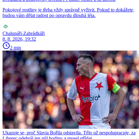
Pokojové rostliny je třeba vždy správně vyživit. Pokud to dokážete,
budou vám dělat radost po opravdu dlouhá léta.
Chalupáři-Zahrádkáři
8. 8. 2026, 19:32
2 min
Ukazuje se, proč Slavia Bořila odstavila. Tělo už nespolupracuje, za
Liberec odehrál jen půl hodiny a musel střídat