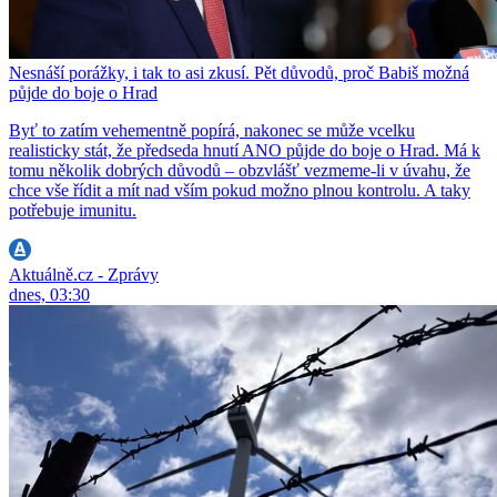
Nesnáší porážky, i tak to asi zkusí. Pět důvodů, proč Babiš možná
půjde do boje o Hrad
Byť to zatím vehementně popírá, nakonec se může vcelku
realisticky stát, že předseda hnutí ANO půjde do boje o Hrad. Má k
tomu několik dobrých důvodů – obzvlášť vezmeme-li v úvahu, že
chce vše řídit a mít nad vším pokud možno plnou kontrolu. A taky
potřebuje imunitu.
Aktuálně.cz - Zprávy
dnes, 03:30