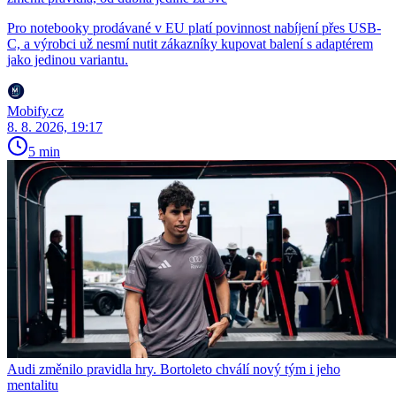
Pro notebooky prodávané v EU platí povinnost nabíjení přes USB-
C, a výrobci už nesmí nutit zákazníky kupovat balení s adaptérem
jako jedinou variantu.
Mobify.cz
8. 8. 2026, 19:17
5 min
Audi změnilo pravidla hry. Bortoleto chválí nový tým i jeho
mentalitu