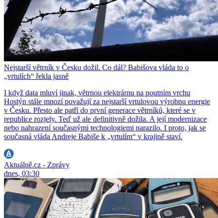
Nejstarší větrník v Česku dožil. Co dál? Babišova vláda to o
„vrtulích“ řekla jasně
I když data mluví jinak, větrnou elektrárnu na poutním vrchu
Hostýn stále mnozí považují za nejstarší vrtulovou výrobnu energie
v Česku. Přesto ale patří do první generace větrníků, které se v
republice rozjely. Teď už ale definitivně dožila. A její modernizace
nebo nahrazení současnými technologiemi narazilo. I proto, jak se
současná vláda Andreje Babiše k „vrtulím“ v krajině staví.
Aktuálně.cz - Zprávy
dnes, 03:30