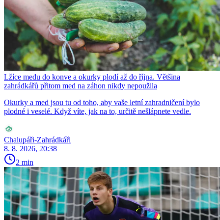
Lžíce medu do konve a okurky plodí až do října. Většina
zahrádkářů přitom med na záhon nikdy nepoužila
Okurky a med jsou tu od toho, aby vaše letní zahradničení bylo
plodné i veselé. Když víte, jak na to, určitě nešlápnete vedle.
Chalupáři-Zahrádkáři
8. 8. 2026, 20:38
2 min