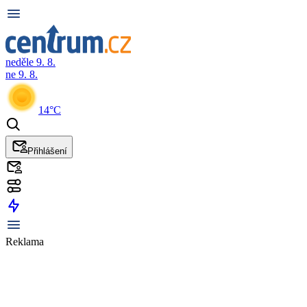
neděle 9. 8.
ne 9. 8.
14°C
Přihlášení
Reklama