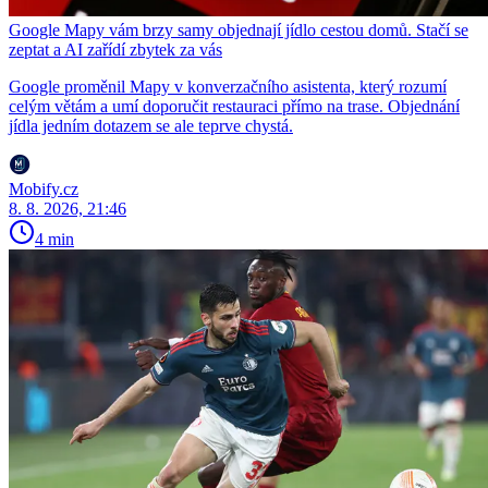
Google Mapy vám brzy samy objednají jídlo cestou domů. Stačí se
zeptat a AI zařídí zbytek za vás
Google proměnil Mapy v konverzačního asistenta, který rozumí
celým větám a umí doporučit restauraci přímo na trase. Objednání
jídla jedním dotazem se ale teprve chystá.
Mobify.cz
8. 8. 2026, 21:46
4 min