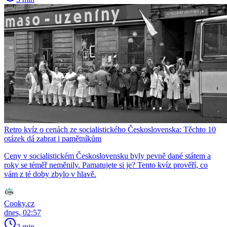
Retro kvíz o cenách ze socialistického Československa: Těchto 10
otázek dá zabrat i pamětníkům
Ceny v socialistickém Československu byly pevně dané státem a
roky se téměř neměnily. Pamatujete si je? Tento kvíz prověří, co
vám z té doby zbylo v hlavě.
Cooky.cz
dnes, 02:57
2 min