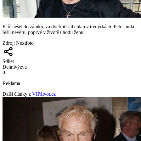
Klíč nešel do zámku, za dveřmi stál chlap v trenýrkách. Petr Janda
řešil nevěru, poprvé v životě uhodil ženu
Zdroj
:
Nextfoto
Sdílet
Denní
výzva
0
Reklama
Další články z
VIPživot.cz