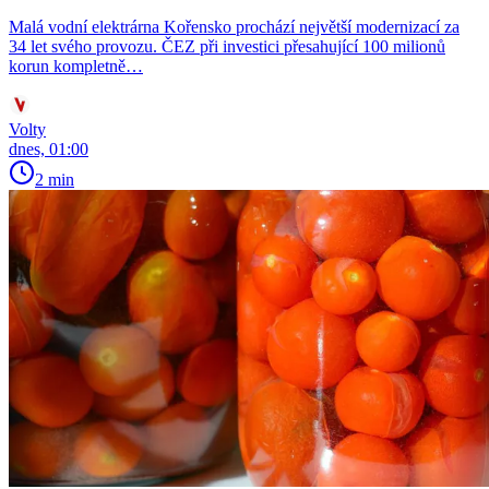
Malá vodní elektrárna Kořensko prochází největší modernizací za
34 let svého provozu. ČEZ při investici přesahující 100 milionů
korun kompletně…
Volty
dnes, 01:00
2 min