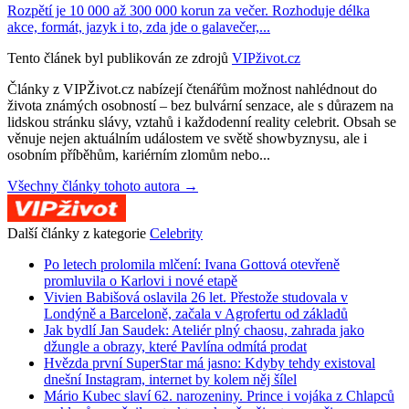
Rozpětí je 10 000 až 300 000 korun za večer. Rozhoduje délka
akce, formát, jazyk i to, zda jde o galavečer,...
Tento článek byl publikován ze zdrojů
VIPživot.cz
Články z VIPŽivot.cz nabízejí čtenářům možnost nahlédnout do
života známých osobností – bez bulvární senzace, ale s důrazem na
lidskou stránku slávy, vztahů i každodenní reality celebrit. Obsah se
věnuje nejen aktuálním událostem ve světě showbyznysu, ale i
osobním příběhům, kariérním zlomům nebo...
Všechny články tohoto autora →
Další články z kategorie
Celebrity
Po letech prolomila mlčení: Ivana Gottová otevřeně
promluvila o Karlovi i nové etapě
Vivien Babišová oslavila 26 let. Přestože studovala v
Londýně a Barceloně, začala v Agrofertu od základů
Jak bydlí Jan Saudek: Ateliér plný chaosu, zahrada jako
džungle a obrazy, které Pavlína odmítá prodat
Hvězda první SuperStar má jasno: Kdyby tehdy existoval
dnešní Instagram, internet by kolem něj šílel
Mário Kubec slaví 62. narozeniny. Prince i vojáka z Chlapců