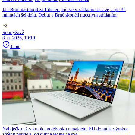
Jan Bořil nastoupil za Liberec poprvé v základní sestavě, a po 35
minutách šel dolů. Debut v Brně skončil nuceným střídáním.
SportyŽivě
8. 8. 2026, 19:19
3 min
Nabíječku už v krabici notebooku nenajdete. EU donutila výrobce
změnit pravidla, od dubna jedině za své