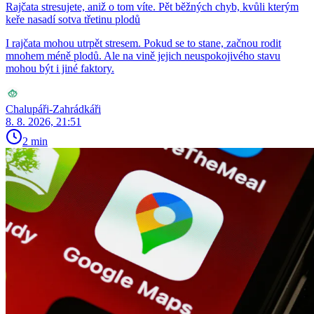
Rajčata stresujete, aniž o tom víte. Pět běžných chyb, kvůli kterým
keře nasadí sotva třetinu plodů
I rajčata mohou utrpět stresem. Pokud se to stane, začnou rodit
mnohem méně plodů. Ale na vině jejich neuspokojivého stavu
mohou být i jiné faktory.
Chalupáři-Zahrádkáři
8. 8. 2026, 21:51
2 min