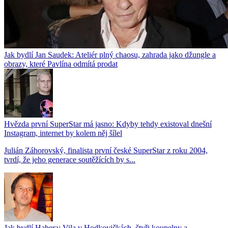
Jak bydlí Jan Saudek: Ateliér plný chaosu, zahrada jako džungle a
obrazy, které Pavlína odmítá prodat
Hvězda první SuperStar má jasno: Kdyby tehdy existoval dnešní
Instagram, internet by kolem něj šílel
Julián Záhorovský, finalista první české SuperStar z roku 2004,
tvrdí, že jeho generace soutěžících by s...
Jak bydlí Habera: Vila v Hodkovičkách, čtyři koupelny a