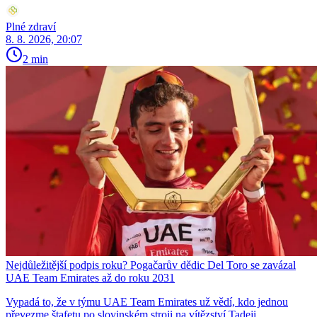
Plné zdraví
8. 8. 2026, 20:07
2 min
Nejdůležitější podpis roku? Pogačarův dědic Del Toro se zavázal
UAE Team Emirates až do roku 2031
Vypadá to, že v týmu UAE Team Emirates už vědí, kdo jednou
převezme štafetu po slovinském stroji na vítězství Tadeji