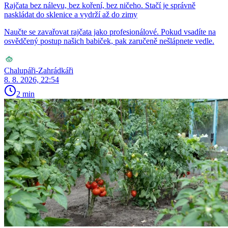
Rajčata bez nálevu, bez koření, bez ničeho. Stačí je správně
naskládat do sklenice a vydrží až do zimy
Naučte se zavařovat rajčata jako profesionálové. Pokud vsadíte na
osvědčený postup našich babiček, pak zaručeně nešlápnete vedle.
Chalupáři-Zahrádkáři
8. 8. 2026, 22:54
2 min