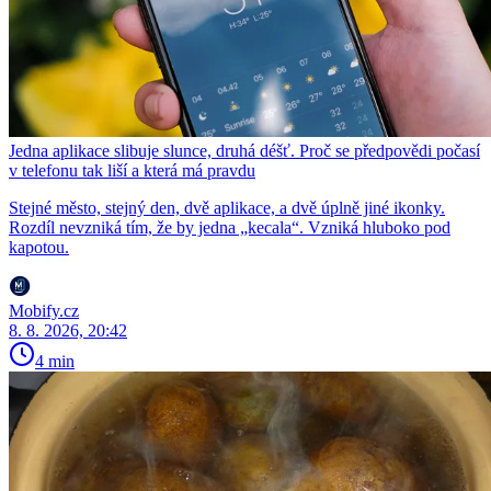
Jedna aplikace slibuje slunce, druhá déšť. Proč se předpovědi počasí
v telefonu tak liší a která má pravdu
Stejné město, stejný den, dvě aplikace, a dvě úplně jiné ikonky.
Rozdíl nevzniká tím, že by jedna „kecala“. Vzniká hluboko pod
kapotou.
Mobify.cz
8. 8. 2026, 20:42
4 min