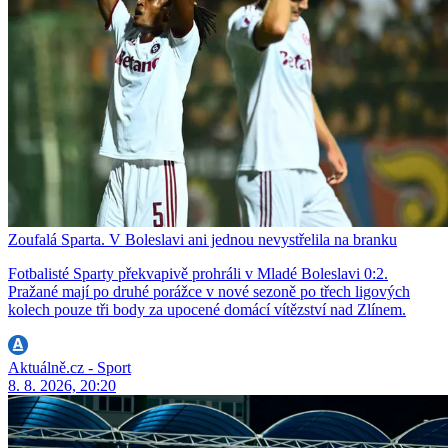
Zoufalá Sparta. V Boleslavi ani jednou nevystřelila na branku
Fotbalisté Sparty překvapivě prohráli v Mladé Boleslavi 0:2.
Pražané mají po druhé porážce v nové sezoně po třech ligových
kolech pouze tři body za upocené domácí vítězství nad Zlínem.
Aktuálně.cz - Sport
8. 8. 2026, 20:20