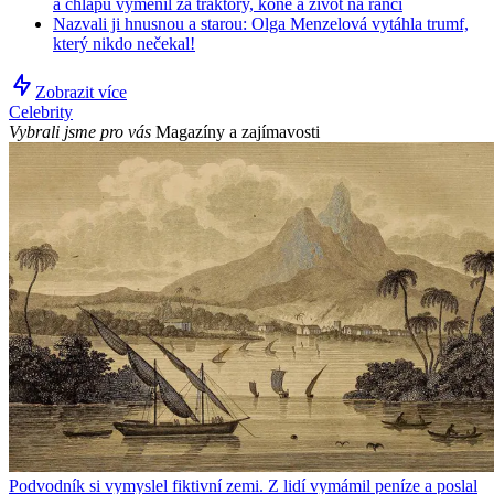
a chlapů vyměnil za traktory, koně a život na ranči
Nazvali ji hnusnou a starou: Olga Menzelová vytáhla trumf,
který nikdo nečekal!
Zobrazit více
Celebrity
Vybrali jsme pro vás
Magazíny a zajímavosti
Podvodník si vymyslel fiktivní zemi. Z lidí vymámil peníze a poslal