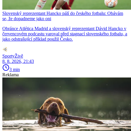
Slovenský reprezentant Hancko pálí do českého fotbalu: Obávám
se, že dopadneme jako oni
Obránce Atlética Madrid a slovenský reprezentant Dávid Hancko v
červencovém podcastu varoval před stagnací slovenského fotbalu, a
jako odstrašující příklad použil Česko.
SportyŽivě
8. 8. 2026, 21:43
3 min
Reklama