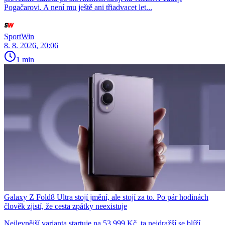
Pogačarovi. A není mu ještě ani třiadvacet let...
SportWin
8. 8. 2026, 20:06
1 min
Galaxy Z Fold8 Ultra stojí jmění, ale stojí za to. Po pár hodinách
člověk zjistí, že cesta zpátky neexistuje
Nejlevnější varianta startuje na 53 999 Kč, ta nejdražší se blíží