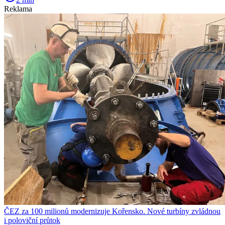
Reklama
ČEZ za 100 milionů modernizuje Kořensko. Nové turbíny zvládnou
i poloviční průtok