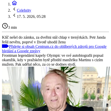
Celebrity
17. 5. 2026, 05:28
3 min
Klíč nešel do zámku, za dveřmi stál chlap v trenýrkách. Petr Janda
řešil nevěru, poprvé v životě uhodil ženu
Přidejte si obsah Centrum.cz do oblíbených zdrojů pro Google
hledání a Google zprávy
Frontman legendární kapely Olympic ve své autobiografii popsal
okamžik, kdy v pražském bytě přistihl manželku Martinu s cizím
mužem. Pak udělal něco, za co se dodnes stydí.