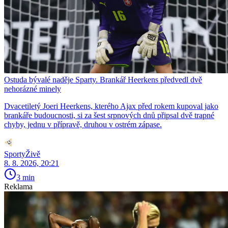
Ostuda bývalé naděje Sparty. Brankář Heerkens předvedl dvě
nehorázné minely
Dvacetiletý Joeri Heerkens, kterého Ajax před rokem kupoval jako
brankáře budoucnosti, si za šest srpnových dnů připsal dvě trapné
chyby, jednu v přípravě, druhou v ostrém zápase.
SportyŽivě
8. 8. 2026, 20:21
3 min
Reklama