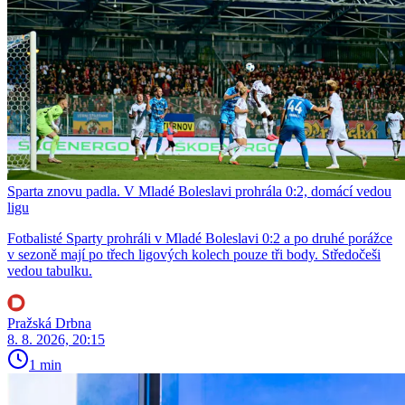
Sparta znovu padla. V Mladé Boleslavi prohrála 0:2, domácí vedou
ligu
Fotbalisté Sparty prohráli v Mladé Boleslavi 0:2 a po druhé porážce
v sezoně mají po třech ligových kolech pouze tři body. Středočeši
vedou tabulku.
Pražská Drbna
8. 8. 2026, 20:15
1 min