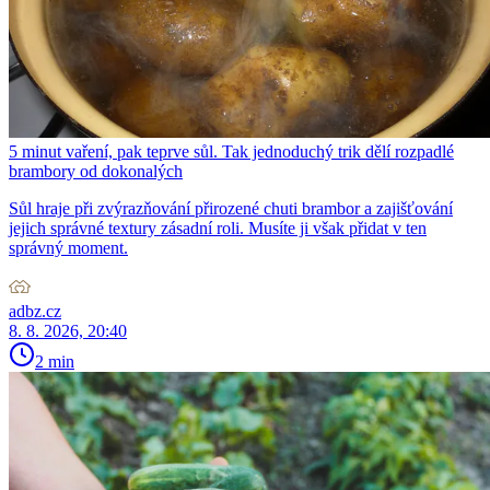
5 minut vaření, pak teprve sůl. Tak jednoduchý trik dělí rozpadlé
brambory od dokonalých
Sůl hraje při zvýrazňování přirozené chuti brambor a zajišťování
jejich správné textury zásadní roli. Musíte ji však přidat v ten
správný moment.
adbz.cz
8. 8. 2026, 20:40
2 min