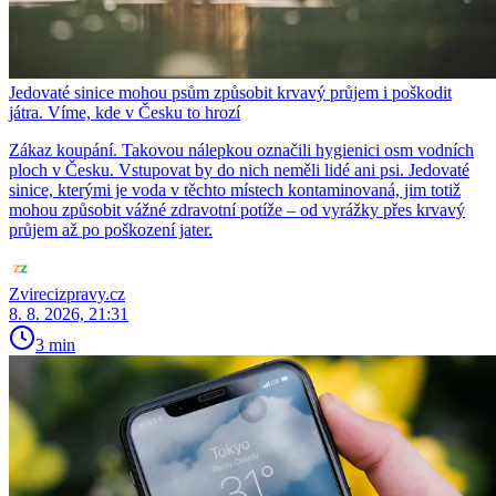
Jedovaté sinice mohou psům způsobit krvavý průjem i poškodit
játra. Víme, kde v Česku to hrozí
Zákaz koupání. Takovou nálepkou označili hygienici osm vodních
ploch v Česku. Vstupovat by do nich neměli lidé ani psi. Jedovaté
sinice, kterými je voda v těchto místech kontaminovaná, jim totiž
mohou způsobit vážné zdravotní potíže – od vyrážky přes krvavý
průjem až po poškození jater.
Zvirecizpravy.cz
8. 8. 2026, 21:31
3 min