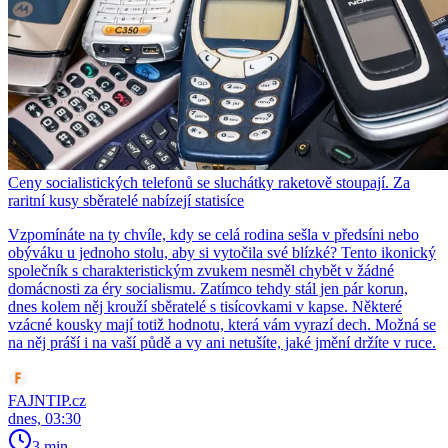
Ceny socialistických telefonů se sluchátky raketově stoupají. Za
raritní kusy sběratelé nabízejí statisíce
Vzpomínáte na ty chvíle, kdy se celá rodina sešla v předsíni nebo
obýváku u jednoho stolu, aby si vytočila své blízké? Tento ikonický
společník s charakteristickým zvukem nesměl chybět v žádné
domácnosti za éry socialismu. Zatímco tehdy stál jen pár korun,
dnes kolem něj krouží sběratelé s tisícovkami v kapse. Některé
vzácné kousky mají totiž hodnotu, která vám vyrazí dech. Možná se
na něj práší i na vaší půdě a vy ani netušíte, jaké jmění držíte v ruce.
FAJNTIP.cz
dnes, 03:30
3 min