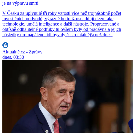
je na výpravu smrti
V Česku za uplynulé tři roky vzrostl více než trojnásobně počet
investičních podvodů, výrazně ho totiž usnadňují deep fake
technologie, umělá inteligence a další nástroje. Propracované a
obtížně odhalitelné podfuky tu ovšem byly od pradávna a jejich
následky pro napálené lidi bývaly často fatálnější než dnes.
Aktuálně.cz - Zprávy
dnes, 03:30