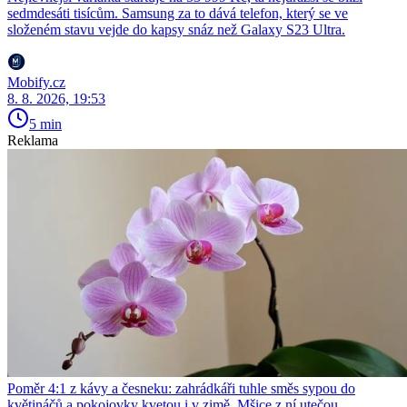
sedmdesáti tisícům. Samsung za to dává telefon, který se ve
složeném stavu vejde do kapsy snáz než Galaxy S23 Ultra.
Mobify.cz
8. 8. 2026, 19:53
5 min
Reklama
Poměr 4:1 z kávy a česneku: zahrádkáři tuhle směs sypou do
květináčů a pokojovky kvetou i v zimě. Mšice z ní utečou