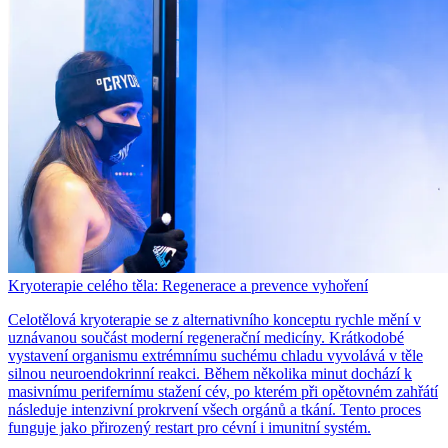
Kryoterapie celého těla: Regenerace a prevence vyhoření
Celotělová kryoterapie se z alternativního konceptu rychle mění v
uznávanou součást moderní regenerační medicíny. Krátkodobé
vystavení organismu extrémnímu suchému chladu vyvolává v těle
silnou neuroendokrinní reakci. Během několika minut dochází k
masivnímu perifernímu stažení cév, po kterém při opětovném zahřátí
následuje intenzivní prokrvení všech orgánů a tkání. Tento proces
funguje jako přirozený restart pro cévní i imunitní systém.