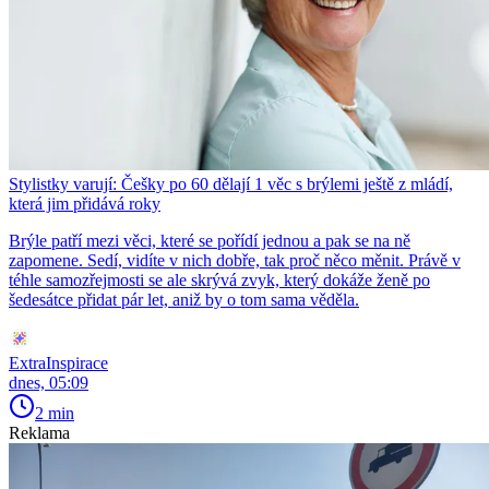
Stylistky varují: Češky po 60 dělají 1 věc s brýlemi ještě z mládí,
která jim přidává roky
Brýle patří mezi věci, které se pořídí jednou a pak se na ně
zapomene. Sedí, vidíte v nich dobře, tak proč něco měnit. Právě v
téhle samozřejmosti se ale skrývá zvyk, který dokáže ženě po
šedesátce přidat pár let, aniž by o tom sama věděla.
ExtraInspirace
dnes, 05:09
2 min
Reklama