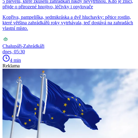
5 plevelů, které zkušení zahrádkáři nikdy nevytrhnou. Kdo je zničí,
přijde o přirozené hnojivo, léčivky i opylovače
Kopřiva, pampeliška, sedmikráska a dvě hluchavky: pětice rostlin,
které většina zahrádkářů roky vytrhávala, teď dostává na zahradách
vlastní místo.
Chalupáři-Zahrádkáři
dnes, 05:30
4 min
Reklama