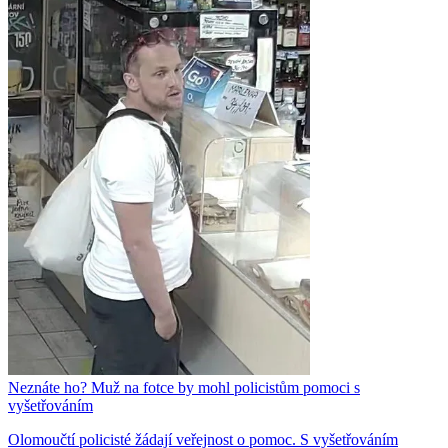
Neznáte ho? Muž na fotce by mohl policistům pomoci s
vyšetřováním
Olomoučtí policisté žádají veřejnost o pomoc. S vyšetřováním