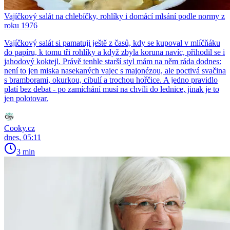
Vajíčkový salát na chlebíčky, rohlíky i domácí mlsání podle normy z
roku 1976
Vajíčkový salát si pamatuji ještě z časů, kdy se kupoval v mlíčňáku
do papíru, k tomu tři rohlíky a když zbyla koruna navíc, přihodil se i
jahodový koktejl. Právě tenhle starší styl mám na něm ráda dodnes:
není to jen miska nasekaných vajec s majonézou, ale poctivá svačina
s bramborami, okurkou, cibulí a trochou hořčice. A jedno pravidlo
platí bez debat - po zamíchání musí na chvíli do lednice, jinak je to
jen polotovar.
Cooky.cz
dnes, 05:11
3 min