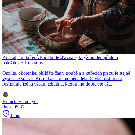
Ani sůl, ani koření: kuře bude šťavnaté, když ho den předem
naložíte do 1 tekutiny
Osolíte, okořeníte, ohlídáte čas v troubě a z kuřecích prsou je stejně
vysušené sousto. Kořenka s tím nic nenadělá. O vláčnosti masa
rozhoduje jedna všední tekutina, kterou mu dopřejete už...
Bruneta v kuchyni
dnes, 05:37
3 min