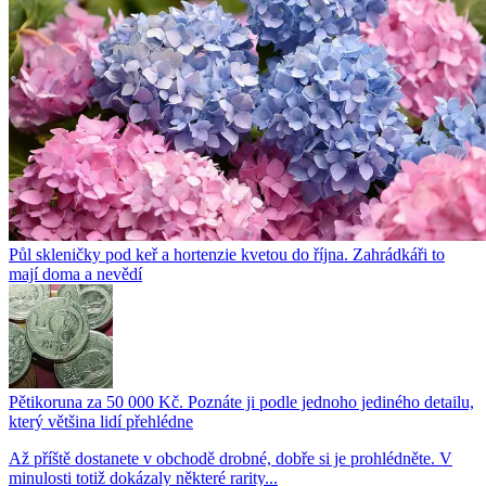
Půl skleničky pod keř a hortenzie kvetou do října. Zahrádkáři to
mají doma a nevědí
Pětikoruna za 50 000 Kč. Poznáte ji podle jednoho jediného detailu,
který většina lidí přehlédne
Až příště dostanete v obchodě drobné, dobře si je prohlédněte. V
minulosti totiž dokázaly některé rarity...