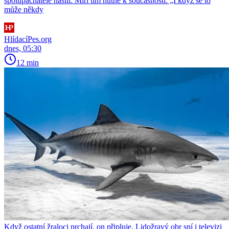
spolupachatelé násilí. Míří tím nutně k současnosti. „I když se to
může někdy
HlídacíPes.org
dnes, 05:30
12 min
Když ostatní žraloci prchají, on připluje. Lidožravý obr sní i televizi