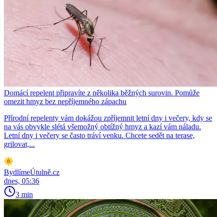
Domácí repelent připravíte z několika běžných surovin. Pomůže
omezit hmyz bez nepříjemného zápachu
Přírodní repelenty vám dokážou zpříjemnit letní dny i večery, kdy se
na vás obvykle slétá všemožný obtížný hmyz a kazí vám náladu.
Letní dny i večery se často tráví venku. Chcete sedět na terase,
grilovat,...
BydlímeÚtulně.cz
dnes, 05:36
3 min