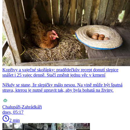
Kopřivy a vaječné skořápky: pradědečkův recept donutí slepice
snášet i 25 vajec denně. Stačí změnit jednu věc v krmení
Někdy se stane, že slepičky málo nesou. Na vině může být špatná
strava, kterou je nutné upravit tak, aby byla bohatá na živiny.
Chalupáři-Zahrádkáři
dnes, 05:17
2 min