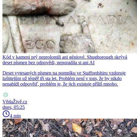
Kód v kameni prý neprolomili ani géniové. Shugborough skrývá
deset písmen bez odpovědi, neporadila si ani AI
Deset vytesaných písmen na pomníku ve Staffordshiru vzdoruje
luštitelům už téměř tři sta let. Problém není v tom, že by nikdo
nenabídl odpověď, problém je, že jich existuje příliš mnoho.
VědaŽivě.cz
dnes, 05:25
4 min