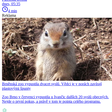
dnes, 05:35
4 min
Reklama
Brněnská zoo vypustila dvacet syslů. Vědci je v norách zavírají
plastovými špunty
Zoo Brno v červenci vypustila u Ivančic dalších 20 syslů obecných.
Nejde o první pokus, a právě v tom je pointa celého programu.