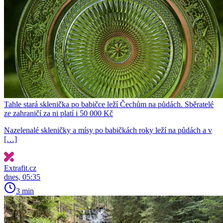
Tahle stará sklenička po babičce leží Čechům na půdách. Sběratelé
ze zahraničí za ni platí i 50 000 Kč
Nazelenalé skleničky a mísy po babičkách roky leží na půdách a v
[…]
Extrafit.cz
dnes, 05:35
3 min