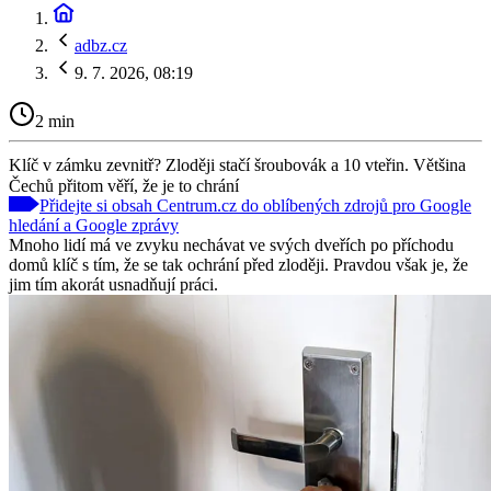
adbz.cz
9. 7. 2026, 08:19
2 min
Klíč v zámku zevnitř? Zloději stačí šroubovák a 10 vteřin. Většina
Čechů přitom věří, že je to chrání
Přidejte si obsah Centrum.cz do oblíbených zdrojů pro Google
hledání a Google zprávy
Mnoho lidí má ve zvyku nechávat ve svých dveřích po příchodu
domů klíč s tím, že se tak ochrání před zloději. Pravdou však je, že
jim tím akorát usnadňují práci.