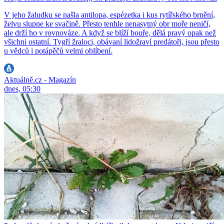
V jeho žaludku se našla antilopa, espézetka i kus rytířského brnění,
želvu slupne ke svačině. Přesto tenhle nenasytný obr moře neničí,
ale drží ho v rovnováze. A když se blíží bouře, dělá pravý opak než
všichni ostatní. Tygří žraloci, obávaní lidožraví predátoři, jsou přesto
u vědců i potápěčů velmi oblíbení.
Aktuálně.cz - Magazín
dnes, 05:30