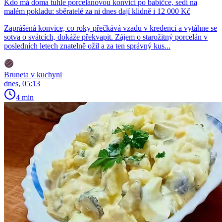
Kdo má doma tuhle porcelánovou konvici po babičce, sedí na
malém pokladu: sběratelé za ni dnes dají klidně i 12 000 Kč
Zaprášená konvice, co roky přečkává vzadu v kredenci a vytáhne se
sotva o svátcích, dokáže překvapit. Zájem o starožitný porcelán v
posledních letech znatelně ožil a za ten správný kus...
Bruneta v kuchyni
dnes, 05:13
4 min