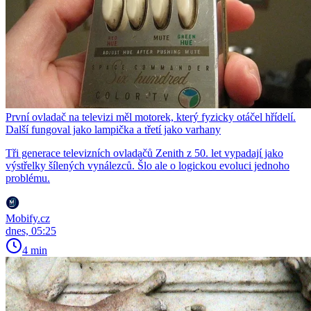
První ovladač na televizi měl motorek, který fyzicky otáčel hřídelí.
Další fungoval jako lampička a třetí jako varhany
Tři generace televizních ovladačů Zenith z 50. let vypadají jako
výstřelky šílených vynálezců. Šlo ale o logickou evoluci jednoho
problému.
Mobify.cz
dnes, 05:25
4 min