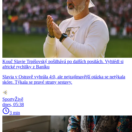
Kouč Slavie Trpišovský pošilhává po dalších posilách. Vyhlédl si
africké rychlíky z Baníku
Slavia v Ostravě vyhrála 4:0, ale nejzajímavější otázka se netýkala
skóre. Týkala se pravé strany sestavy.
SportyŽivě
dnes, 05:38
3 min