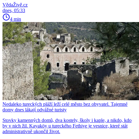
VědaŽivě.cz
dnes, 05:33
4 min
Nedaleko tureckých pláží leží celé město bez obyvatel. Tajemné
domy dnes lákají odvážné turisty
Stovky kamenných domů, dva kostely, školy i kaple, a nikdo, kdo
by v nich žil. Kayaköy u tureckého Fethiye je vesnice, které stát
administrativně ukončil život.