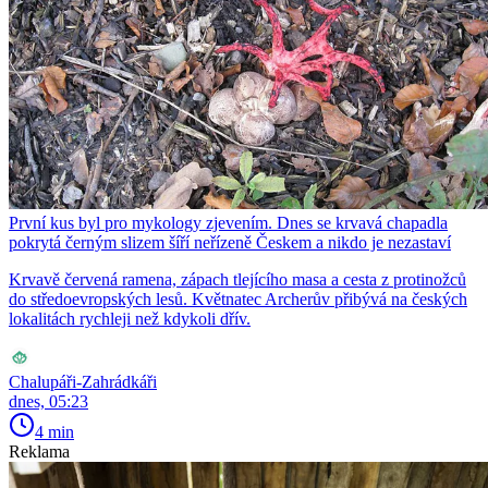
První kus byl pro mykology zjevením. Dnes se krvavá chapadla
pokrytá černým slizem šíří neřízeně Českem a nikdo je nezastaví
Krvavě červená ramena, zápach tlejícího masa a cesta z protinožců
do středoevropských lesů. Květnatec Archerův přibývá na českých
lokalitách rychleji než kdykoli dřív.
Chalupáři-Zahrádkáři
dnes, 05:23
4 min
Reklama