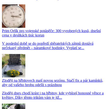
Prim Orlík pro vojenské potápěče: 300 vyrobených kusů, dnešní
cena v desítkách tisíc korun
V poslední době se do popředí sběratelských zájmů dostává
nečekaný předmět – náramkové hodinky. Vyplatí se...
Zloději na hřbitovech mají novou sezónu. Stačí fix a pár kamínků,
aby od vašeho hrobu odešli s prázdnou
Zloději dnes chodí krást i na hřbitov, kde vybírají honosné věnce a
květiny. Díky těmto trikům vám je již...