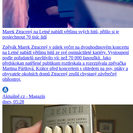
Marek Ztracený na Letné nabídl většinu svých hitů, přišlo si je
poslechnout 70 tisíc lidí
Zpěvák Marek Ztracený v pátek večer na dvouhodinovém koncertu
na Letné nabídl většinu hitů ze své osmnáctileté kariéry. Vystoupení
podle pořadatelů navštívilo víc než 70 000 fanoušků. Jako
předskokan natěšené publikum roztleskala a rozezpívala zpěvačka
Martina Pártlová. Krátce před koncertem s ohledem na psy, ptáky a
obyvatele okolních domů Ztracený zrušil chystaný závěrečný
ohňostroj.
Aktuálně.cz - Magazín
dnes, 05:28