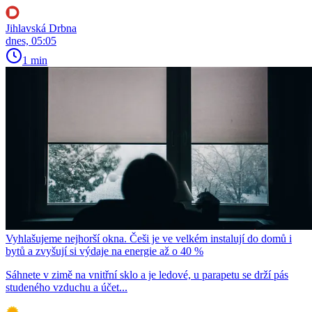
Jihlavská Drbna
dnes, 05:05
1 min
Vyhlašujeme nejhorší okna. Češi je ve velkém instalují do domů i
bytů a zvyšují si výdaje na energie až o 40 %
Sáhnete v zimě na vnitřní sklo a je ledové, u parapetu se drží pás
studeného vzduchu a účet...