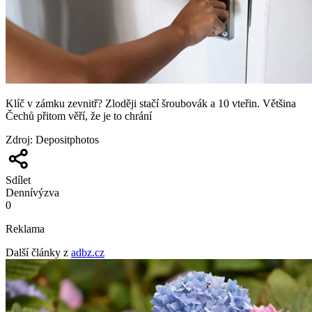
Klíč v zámku zevnitř? Zloději stačí šroubovák a 10 vteřin. Většina
Čechů přitom věří, že je to chrání
Zdroj
:
Depositphotos
Sdílet
Denní
výzva
0
Reklama
Další články z
adbz.cz