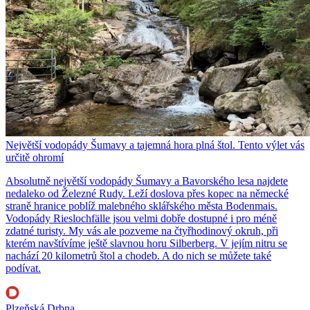
Největší vodopády Šumavy a tajemná hora plná štol. Tento výlet vás
určitě ohromí
Absolutně největší vodopády Šumavy a Bavorského lesa najdete
nedaleko od Železné Rudy. Leží doslova přes kopec na německé
straně hranice poblíž malebného sklářského města Bodenmais.
Vodopády Rieslochfälle jsou velmi dobře dostupné i pro méně
zdatné turisty. My vás ale pozveme na čtyřhodinový okruh, při
kterém navštívíme ještě slavnou horu Silberberg. V jejím nitru se
nachází 20 kilometrů štol a chodeb. A do nich se můžete také
podívat.
Plzeňská Drbna