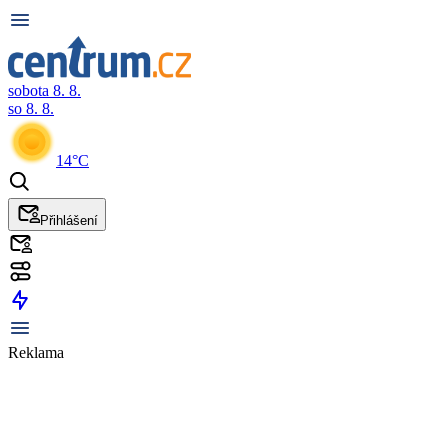
sobota 8. 8.
so 8. 8.
14°C
Přihlášení
Reklama