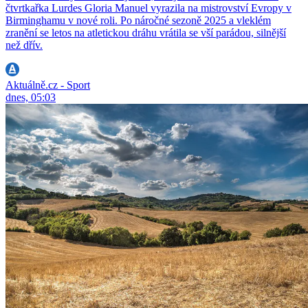
čtvrtkařka Lurdes Gloria Manuel vyrazila na mistrovství Evropy v
Birminghamu v nové roli. Po náročné sezoně 2025 a vleklém
zranění se letos na atletickou dráhu vrátila se vší parádou, silnější
než dřív.
Aktuálně.cz - Sport
dnes, 05:03