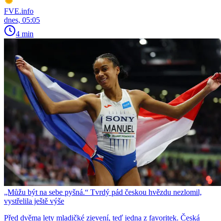
FVE.info
dnes, 05:05
4 min
„Můžu být na sebe pyšná.“ Tvrdý pád českou hvězdu nezlomil,
vystřelila ještě výše
Před dvěma lety mladičké zjevení, teď jedna z favoritek. Česká