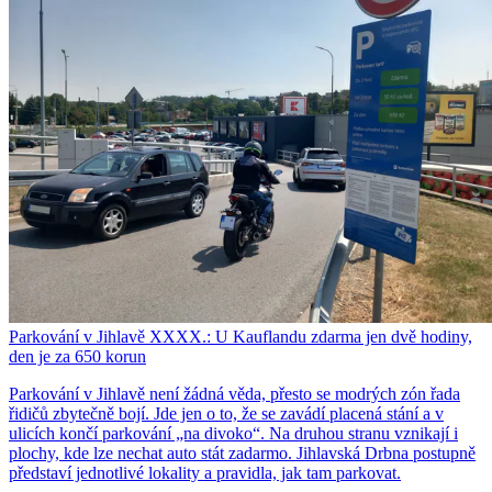
Parkování v Jihlavě XXXX.: U Kauflandu zdarma jen dvě hodiny,
den je za 650 korun
Parkování v Jihlavě není žádná věda, přesto se modrých zón řada
řidičů zbytečně bojí. Jde jen o to, že se zavádí placená stání a v
ulicích končí parkování „na divoko“. Na druhou stranu vznikají i
plochy, kde lze nechat auto stát zadarmo. Jihlavská Drbna postupně
představí jednotlivé lokality a pravidla, jak tam parkovat.