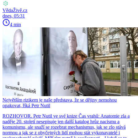
VědaŽivě.cz
dnes, 05:31
4 min
Největším rizikem je naše představa, že se dějiny nemohou
opakovat, říká Petr Nutil
ROZHOVOR. Petr Nutil ve své knize Čas vrahů: Anatomie zla a
naděje 20. století nesepisuje jen další katalog hrůz nacismu a
komunismu, ale snaží se rozebrat mechanismus, jak se zlo stává
normou a jak se z obyčejných lidí mohou stát vykonavatelé i