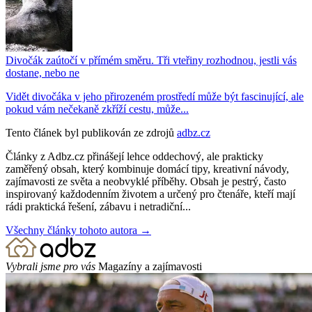
Divočák zaútočí v přímém směru. Tři vteřiny rozhodnou, jestli vás
dostane, nebo ne
Vidět divočáka v jeho přirozeném prostředí může být fascinující, ale
pokud vám nečekaně zkříží cestu, může...
Tento článek byl publikován ze zdrojů
adbz.cz
Články z Adbz.cz přinášejí lehce oddechový, ale prakticky
zaměřený obsah, který kombinuje domácí tipy, kreativní návody,
zajímavosti ze světa a neobvyklé příběhy. Obsah je pestrý, často
inspirovaný každodenním životem a určený pro čtenáře, kteří mají
rádi praktická řešení, zábavu i netradiční...
Všechny články tohoto autora →
Vybrali jsme pro vás
Magazíny a zajímavosti