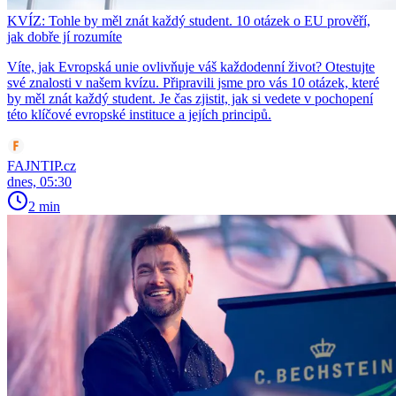
KVÍZ: Tohle by měl znát každý student. 10 otázek o EU prověří,
jak dobře jí rozumíte
Víte, jak Evropská unie ovlivňuje váš každodenní život? Otestujte
své znalosti v našem kvízu. Připravili jsme pro vás 10 otázek, které
by měl znát každý student. Je čas zjistit, jak si vedete v pochopení
této klíčové evropské instituce a jejích principů.
FAJNTIP.cz
dnes, 05:30
2 min