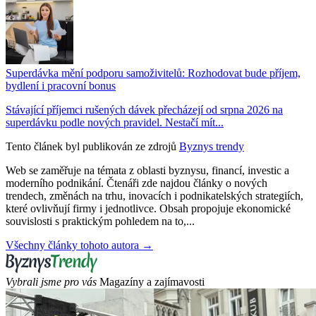
Superdávka mění podporu samoživitelů: Rozhodovat bude příjem,
bydlení i pracovní bonus
Stávající příjemci rušených dávek přecházejí od srpna 2026 na
superdávku podle nových pravidel. Nestačí mít...
Tento článek byl publikován ze zdrojů
Byznys trendy
Web se zaměřuje na témata z oblasti byznysu, financí, investic a
moderního podnikání. Čtenáři zde najdou články o nových
trendech, změnách na trhu, inovacích i podnikatelských strategiích,
které ovlivňují firmy i jednotlivce. Obsah propojuje ekonomické
souvislosti s praktickým pohledem na to,...
Všechny články tohoto autora →
Vybrali jsme pro vás
Magazíny a zajímavosti