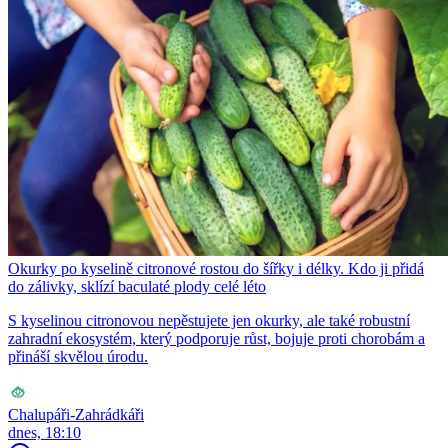
Okurky po kyselině citronové rostou do šířky i délky. Kdo ji přidá
do zálivky, sklízí baculaté plody celé léto
S kyselinou citronovou nepěstujete jen okurky, ale také robustní
zahradní ekosystém, který podporuje růst, bojuje proti chorobám a
přináší skvělou úrodu.
Chalupáři-Zahrádkáři
dnes, 18:10