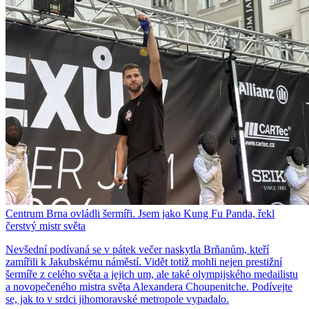
Centrum Brna ovládli šermíři. Jsem jako Kung Fu Panda, řekl
čerstvý mistr světa
Nevšední podívaná se v pátek večer naskytla Brňanům, kteří
zamířili k Jakubskému náměstí. Vidět totiž mohli nejen prestižní
šermíře z celého světa a jejich um, ale také olympijského medailistu
a novopečeného mistra světa Alexandera Choupenitche. Podívejte
se, jak to v srdci jihomoravské metropole vypadalo.