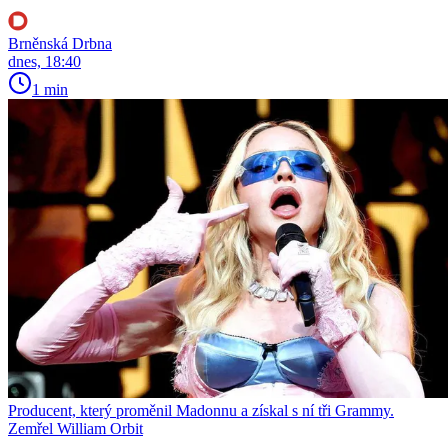
Brněnská Drbna
dnes, 18:40
1 min
Producent, který proměnil Madonnu a získal s ní tři Grammy.
Zemřel William Orbit