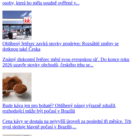
osoby, která ho měla soudně svěřené v...
Oblíbený řetězec zavírá stovky prodejen: Rozsáhlé změny se
dotknou také Česka
Známý diskontní řetězec mění svou evropskou síť. Do konce roku
2026 uzavře stovky obchodů, českého trhu se...
Bude káva jen pro bohaté? Oblíbený nápoj výrazně zdražil,
rozhodující může být počasí v Brazílii
Cena kávy se dostala na nejvyšší úroveň za poslední tři měsíce. Trh
nyní sleduje hlavně počasí v Brazílii,...