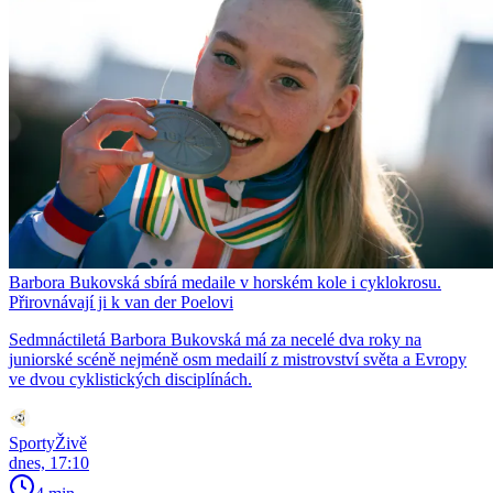
Barbora Bukovská sbírá medaile v horském kole i cyklokrosu.
Přirovnávají ji k van der Poelovi
Sedmnáctiletá Barbora Bukovská má za necelé dva roky na
juniorské scéně nejméně osm medailí z mistrovství světa a Evropy
ve dvou cyklistických disciplínách.
SportyŽivě
dnes, 17:10