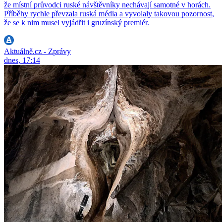
že místní průvodci ruské návštěvníky nechávají samotné v horách.
Příběhy rychle převzala ruská média a vyvolaly takovou pozornost,
že se k nim musel vyjádřit i gruzínský premiér.
Aktuálně.cz - Zprávy
dnes, 17:14