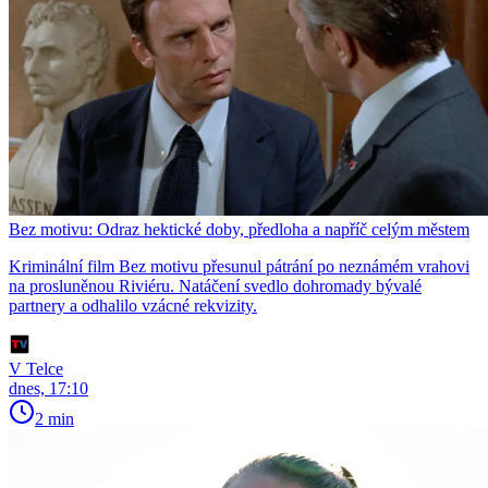
Bez motivu: Odraz hektické doby, předloha a napříč celým městem
Kriminální film Bez motivu přesunul pátrání po neznámém vrahovi
na prosluněnou Riviéru. Natáčení svedlo dohromady bývalé
partnery a odhalilo vzácné rekvizity.
V Telce
dnes, 17:10
2 min