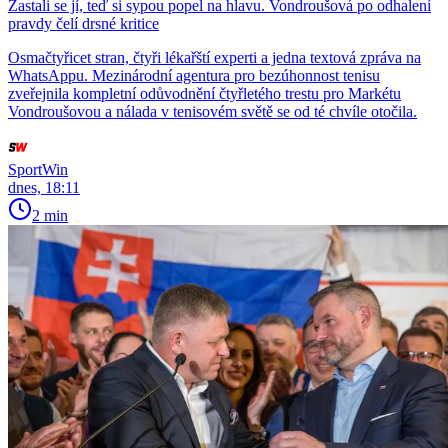
Zastali se jí, teď si sypou popel na hlavu. Vondroušová po odhalení
pravdy čelí drsné kritice
Osmačtyřicet stran, čtyři lékařští experti a jedna textová zpráva na
WhatsAppu. Mezinárodní agentura pro bezúhonnost tenisu
zveřejnila kompletní odůvodnění čtyřletého trestu pro Markétu
Vondroušovou a nálada v tenisovém světě se od té chvíle otočila.
SportWin
dnes, 18:11
2 min