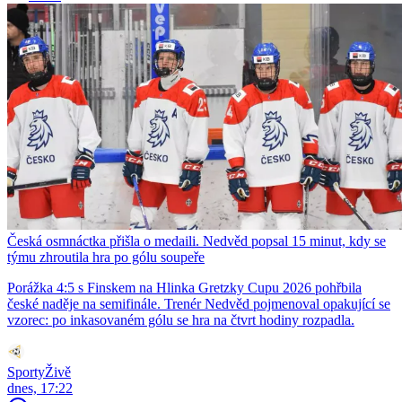
Česká osmnáctka přišla o medaili. Nedvěd popsal 15 minut, kdy se
týmu zhroutila hra po gólu soupeře
Porážka 4:5 s Finskem na Hlinka Gretzky Cupu 2026 pohřbila
české naděje na semifinále. Trenér Nedvěd pojmenoval opakující se
vzorec: po inkasovaném gólu se hra na čtvrt hodiny rozpadla.
SportyŽivě
dnes, 17:22