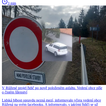
3 min
V Růžené projel řidič po nově položeném asfaltu. Vedení obce píše
o čistém šílenství
Lidská blbost opravdu nezná mezí, informovalo včera vedení obce
Růžená na svém facebooku. A informovalo, s jakými řidiči se už