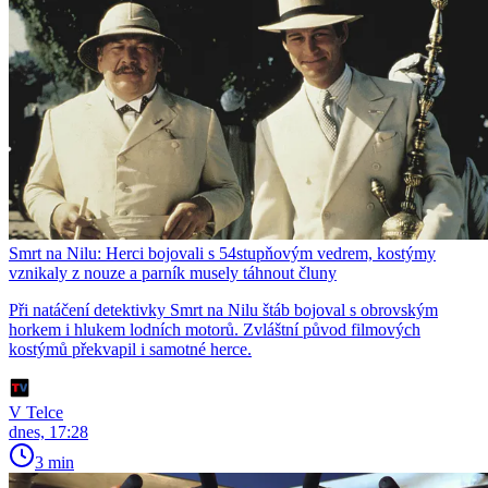
Smrt na Nilu: Herci bojovali s 54stupňovým vedrem, kostýmy
vznikaly z nouze a parník musely táhnout čluny
Při natáčení detektivky Smrt na Nilu štáb bojoval s obrovským
horkem i hlukem lodních motorů. Zvláštní původ filmových
kostýmů překvapil i samotné herce.
V Telce
dnes, 17:28
3 min