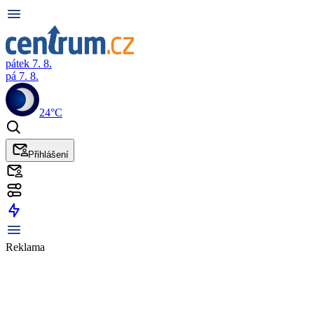
pátek 7. 8.
pá 7. 8.
24°C
Přihlášení
Reklama