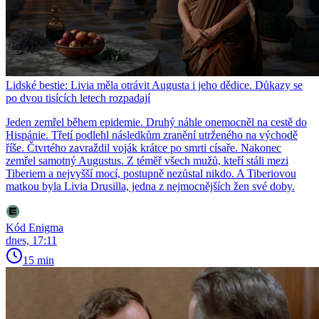
Lidské bestie: Livia měla otrávit Augusta i jeho dědice. Důkazy se
po dvou tisících letech rozpadají
Jeden zemřel během epidemie. Druhý náhle onemocněl na cestě do
Hispánie. Třetí podlehl následkům zranění utrženého na východě
říše. Čtvrtého zavraždil voják krátce po smrti císaře. Nakonec
zemřel samotný Augustus. Z téměř všech mužů, kteří stáli mezi
Tiberiem a nejvyšší mocí, postupně nezůstal nikdo. A Tiberiovou
matkou byla Livia Drusilla, jedna z nejmocnějších žen své doby.
Kód Enigma
dnes, 17:11
15 min