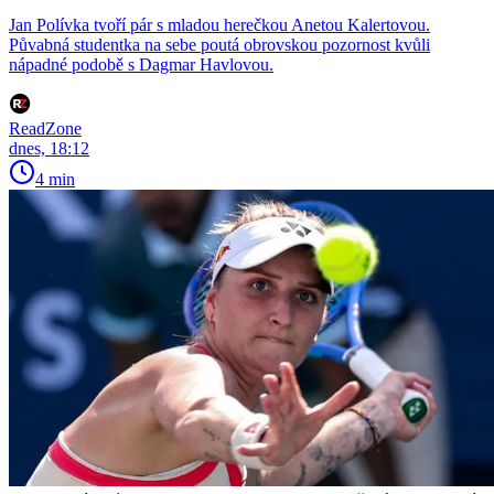
Jan Polívka tvoří pár s mladou herečkou Anetou Kalertovou.
Půvabná studentka na sebe poutá obrovskou pozornost kvůli
nápadné podobě s Dagmar Havlovou.
ReadZone
dnes, 18:12
4 min