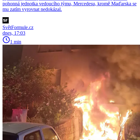
pohonná jednotka vedoucího týmu, Mercedesu, kromě Maďarska se
mu zatím vyrovnat nedokázal.
SvětFormule.cz
dnes, 17:03
1 min