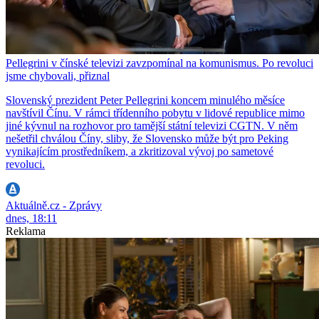
Pellegrini v čínské televizi zavzpomínal na komunismus. Po revoluci
jsme chybovali, přiznal
Slovenský prezident Peter Pellegrini koncem minulého měsíce
navštívil Čínu. V rámci třídenního pobytu v lidové republice mimo
jiné kývnul na rozhovor pro tamější státní televizi CGTN. V něm
nešetřil chválou Číny, sliby, že Slovensko může být pro Peking
vynikajícím prostředníkem, a zkritizoval vývoj po sametové
revoluci.
Aktuálně.cz - Zprávy
dnes, 18:11
Reklama