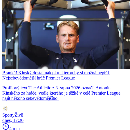
Brankář Kinský dostal nálepku, kterou by si možná nepřál.
Nejsebevědomější hráč Premier League
Profilový text The Athletic z 3. srpna 2026 označil Antonína
Kinského za hráče, vedle kterého je těžké v celé Premier League
najít někoho sebevědomějšího.
SportyŽivě
dnes, 17:26
4 min