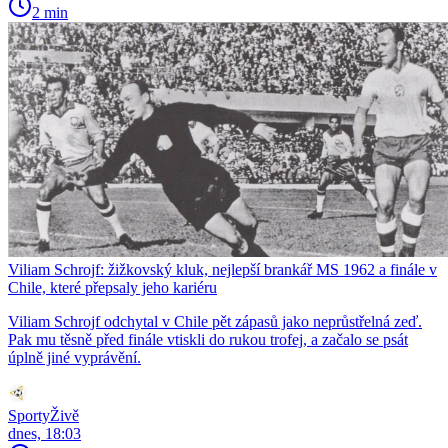
2 min
Viliam Schrojf: žižkovský kluk, nejlepší brankář MS 1962 a finále v
Chile, které přepsaly jeho kariéru
Viliam Schrojf odchytal v Chile pět zápasů jako neprůstřelná zeď.
Pak mu těsně před finále vtiskli do rukou trofej, a začalo se psát
úplně jiné vyprávění.
SportyŽivě
dnes, 18:03