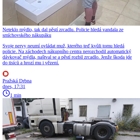
Neteklo mýdlo, tak dal pěstí zrcadlu. Policie hledá vandala ze
smíchovského nákupáku
Svoje nervy neumí ovládat muž, kterého teď kvůli tomu hledá
policie. Na záchodech nákupního centra nerozchodil automatický
dávkovač mýdla, naštval se a pěstí rozbil zrcadlo. Jenže škoda jde
do tisíců a hrozí mu i vězení.
Pražská Drbna
dnes, 17:31
1 min