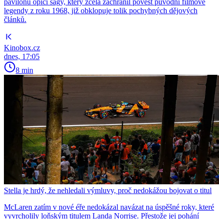
pavilonu opičí ságy, který zcela zachránil pověst původní filmové
legendy z roku 1968, již obklopuje tolik pochybných dějových
článků.
Kinobox.cz
dnes, 17:05
8 min
Stella je hrdý, že nehledali výmluvy, proč nedokážou bojovat o titul
McLaren zatím v nové éře nedokázal navázat na úspěšné roky, které
vyvrcholily loňským titulem Landa Norrise. Přestože jej pohání