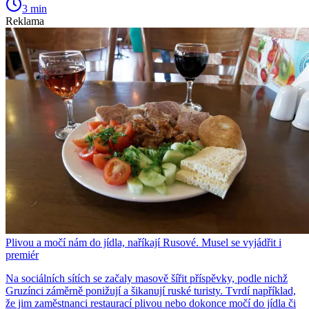
3 min
Reklama
Plivou a močí nám do jídla, naříkají Rusové. Musel se vyjádřit i
premiér
Na sociálních sítích se začaly masově šířit příspěvky, podle nichž
Gruzínci záměrně ponižují a šikanují ruské turisty. Tvrdí například,
že jim zaměstnanci restaurací plivou nebo dokonce močí do jídla či