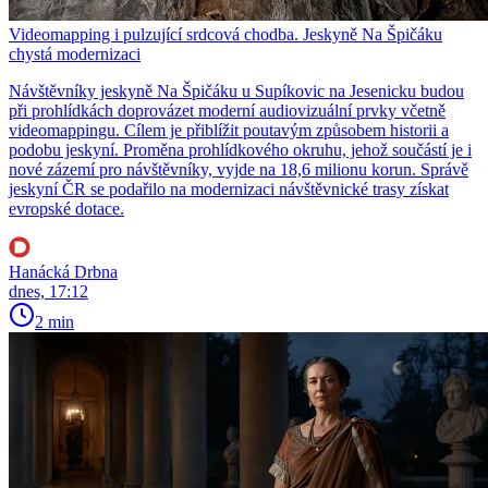
Videomapping i pulzující srdcová chodba. Jeskyně Na Špičáku
chystá modernizaci
Návštěvníky jeskyně Na Špičáku u Supíkovic na Jesenicku budou
při prohlídkách doprovázet moderní audiovizuální prvky včetně
videomappingu. Cílem je přiblížit poutavým způsobem historii a
podobu jeskyní. Proměna prohlídkového okruhu, jehož součástí je i
nové zázemí pro návštěvníky, vyjde na 18,6 milionu korun. Správě
jeskyní ČR se podařilo na modernizaci návštěvnické trasy získat
evropské dotace.
Hanácká Drbna
dnes, 17:12
2 min