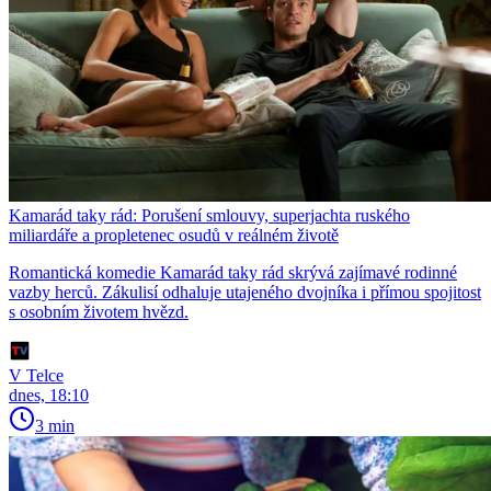
Kamarád taky rád: Porušení smlouvy, superjachta ruského
miliardáře a propletenec osudů v reálném životě
Romantická komedie Kamarád taky rád skrývá zajímavé rodinné
vazby herců. Zákulisí odhaluje utajeného dvojníka i přímou spojitost
s osobním životem hvězd.
V Telce
dnes, 18:10
3 min