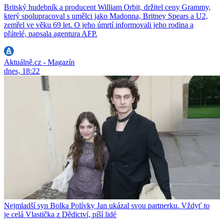
Britský hudebník a producent William Orbit, držitel ceny Grammy,
který spolupracoval s umělci jako Madonna, Britney Spears a U2,
zemřel ve věku 69 let. O jeho úmrtí informovali jeho rodina a
přátelé, napsala agentura AFP.
Aktuálně.cz - Magazín
dnes, 18:22
Nejmladší syn Bolka Polívky Jan ukázal svou partnerku. Vždyť to
je celá Vlastička z Dědictví, píší lidé