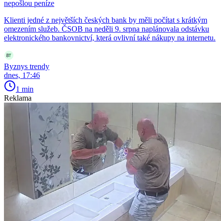
nepošlou peníze
Klienti jedné z největších českých bank by měli počítat s krátkým
omezením služeb. ČSOB na neděli 9. srpna naplánovala odstávku
elektronického bankovnictví, která ovlivní také nákupy na internetu.
Byznys trendy
dnes, 17:46
1 min
Reklama