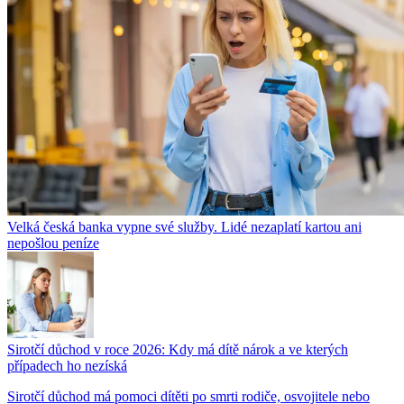
Velká česká banka vypne své služby. Lidé nezaplatí kartou ani
nepošlou peníze
Sirotčí důchod v roce 2026: Kdy má dítě nárok a ve kterých
případech ho nezíská
Sirotčí důchod má pomoci dítěti po smrti rodiče, osvojitele nebo