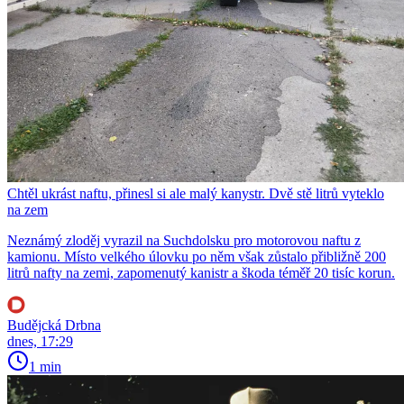
Chtěl ukrást naftu, přinesl si ale malý kanystr. Dvě stě litrů vyteklo
na zem
Neznámý zloděj vyrazil na Suchdolsku pro motorovou naftu z
kamionu. Místo velkého úlovku po něm však zůstalo přibližně 200
litrů nafty na zemi, zapomenutý kanistr a škoda téměř 20 tisíc korun.
Budějcká Drbna
dnes, 17:29
1 min