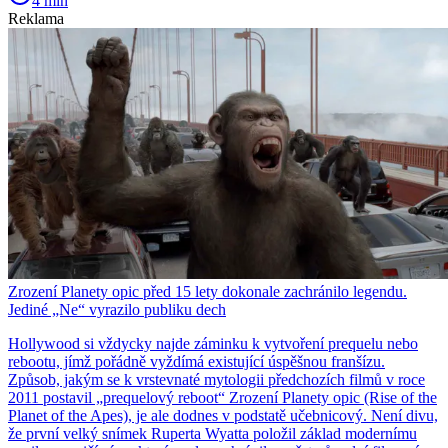
4 min
Reklama
Zrození Planety opic před 15 lety dokonale zachránilo legendu.
Jediné „Ne“ vyrazilo publiku dech
Hollywood si vždycky najde záminku k vytvoření prequelu nebo
rebootu, jímž pořádně vyždímá existující úspěšnou franšízu.
Způsob, jakým se k vrstevnaté mytologii předchozích filmů v roce
2011 postavil „prequelový reboot“ Zrození Planety opic (Rise of the
Planet of the Apes), je ale dodnes v podstatě učebnicový. Není divu,
že první velký snímek Ruperta Wyatta položil základ modernímu