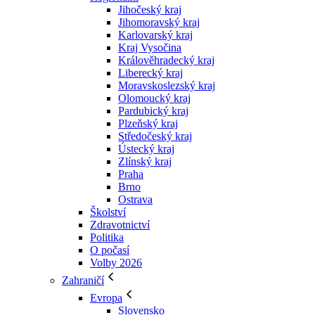
Jihočeský kraj
Jihomoravský kraj
Karlovarský kraj
Kraj Vysočina
Králověhradecký kraj
Liberecký kraj
Moravskoslezský kraj
Olomoucký kraj
Pardubický kraj
Plzeňský kraj
Středočeský kraj
Ústecký kraj
Zlínský kraj
Praha
Brno
Ostrava
Školství
Zdravotnictví
Politika
O počasí
Volby 2026
Zahraničí
Evropa
Slovensko