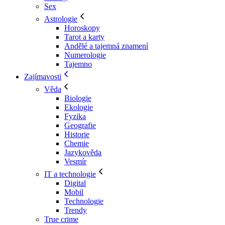
Sex
Astrologie
Horoskopy
Tarot a karty
Andělé a tajemná znamení
Numerologie
Tajemno
Zajímavosti
Věda
Biologie
Ekologie
Fyzika
Geografie
Historie
Chemie
Jazykověda
Vesmír
IT a technologie
Digital
Mobil
Technologie
Trendy
True crime