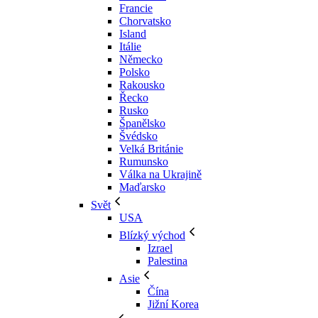
Francie
Chorvatsko
Island
Itálie
Německo
Polsko
Rakousko
Řecko
Rusko
Španělsko
Švédsko
Velká Británie
Rumunsko
Válka na Ukrajině
Maďarsko
Svět
USA
Blízký východ
Izrael
Palestina
Asie
Čína
Jižní Korea