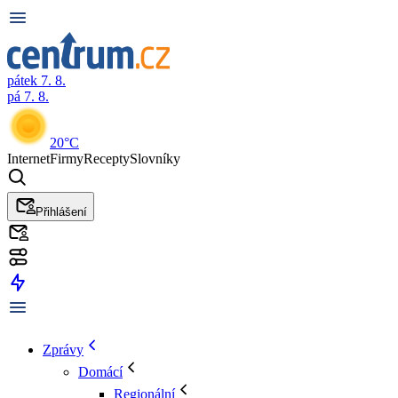
pátek 7. 8.
pá 7. 8.
20°C
Internet
Firmy
Recepty
Slovníky
Přihlášení
Zprávy
Domácí
Regionální