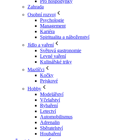
Pro hospodyňky
Zahrada
Osobní rozvoj
Psychologie
Management
Kariéra
Spiritualita a náboženství
Jídlo a vaření
Světová gastronomie
Levné vaření
Kulinářské triky
Mazlíčci
Kočky
Pejskové
Hobby
Modelářství
Včelařství
Rybaření
Letectví
Automobilismus
Adrenalin
Sběratelství
Houbaření