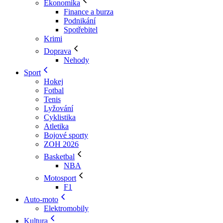
Ekonomika
Finance a burza
Podnikání
Spotřebitel
Krimi
Doprava
Nehody
Sport
Hokej
Fotbal
Tenis
Lyžování
Cyklistika
Atletika
Bojové sporty
ZOH 2026
Basketbal
NBA
Motosport
F1
Auto-moto
Elektromobily
Kultura