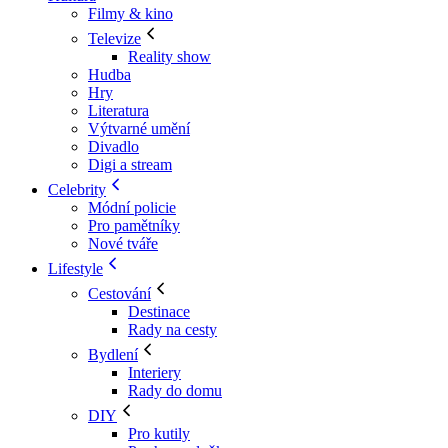
Filmy & kino
Televize
Reality show
Hudba
Hry
Literatura
Výtvarné umění
Divadlo
Digi a stream
Celebrity
Módní policie
Pro pamětníky
Nové tváře
Lifestyle
Cestování
Destinace
Rady na cesty
Bydlení
Interiery
Rady do domu
DIY
Pro kutily