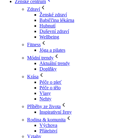
Ženské centrum
Zdraví
Ženské zdraví
Babiččina lékárna
Hubnutí
Duševní zdraví
Wellbeing
Fitness
Jóga a pilates
Módní trendy
Aktuální trendy
Doplňky
Krása
Péče o pleť
Péče o tělo
Vlasy
Nehty
Příběhy ze života
Inspirativní ženy
Rodina & komunita
Výchova
Přátelství
Vztahy