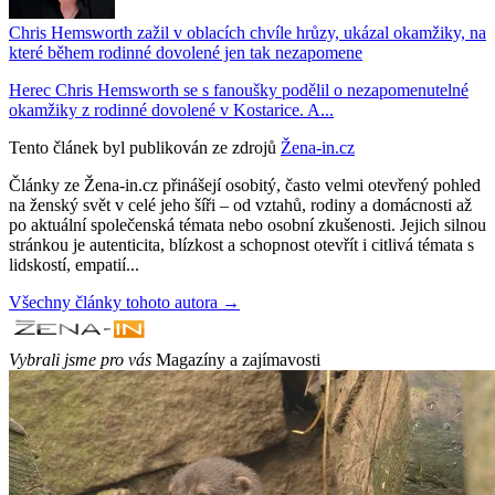
Chris Hemsworth zažil v oblacích chvíle hrůzy, ukázal okamžiky, na
které během rodinné dovolené jen tak nezapomene
Herec Chris Hemsworth se s fanoušky podělil o nezapomenutelné
okamžiky z rodinné dovolené v Kostarice. A...
Tento článek byl publikován ze zdrojů
Žena-in.cz
Články ze Žena-in.cz přinášejí osobitý, často velmi otevřený pohled
na ženský svět v celé jeho šíři – od vztahů, rodiny a domácnosti až
po aktuální společenská témata nebo osobní zkušenosti. Jejich silnou
stránkou je autenticita, blízkost a schopnost otevřít i citlivá témata s
lidskostí, empatií...
Všechny články tohoto autora →
Vybrali jsme pro vás
Magazíny a zajímavosti