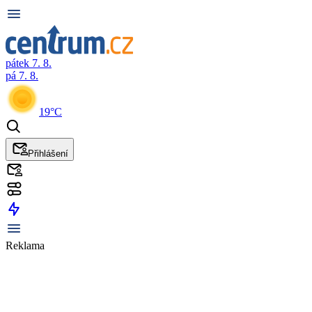
pátek 7. 8.
pá 7. 8.
19°C
Přihlášení
Reklama