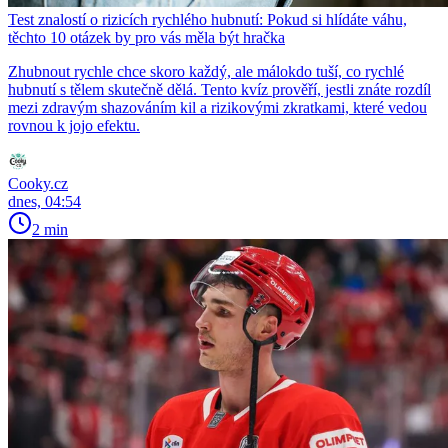
Test znalostí o rizicích rychlého hubnutí: Pokud si hlídáte váhu,
těchto 10 otázek by pro vás měla být hračka
Zhubnout rychle chce skoro každý, ale málokdo tuší, co rychlé
hubnutí s tělem skutečně dělá. Tento kvíz prověří, jestli znáte rozdíl
mezi zdravým shazováním kil a rizikovými zkratkami, které vedou
rovnou k jojo efektu.
Cooky.cz
dnes, 04:54
2 min