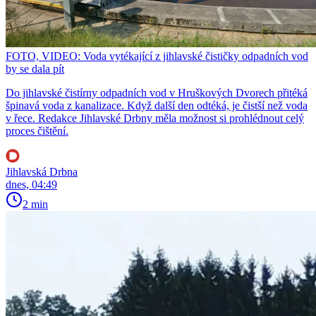
FOTO, VIDEO: Voda vytékající z jihlavské čističky odpadních vod
by se dala pít
Do jihlavské čistírny odpadních vod v Hruškových Dvorech přitéká
špinavá voda z kanalizace. Když další den odtéká, je čistší než voda
v řece. Redakce Jihlavské Drbny měla možnost si prohlédnout celý
proces čištění.
Jihlavská Drbna
dnes, 04:49
2 min