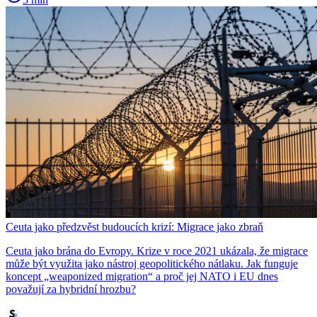
Ceuta jako předzvěst budoucích krizí: Migrace jako zbraň
Ceuta jako brána do Evropy. Krize v roce 2021 ukázala, že migrace
může být využita jako nástroj geopolitického nátlaku. Jak funguje
koncept „weaponized migration“ a proč jej NATO i EU dnes
považují za hybridní hrozbu?