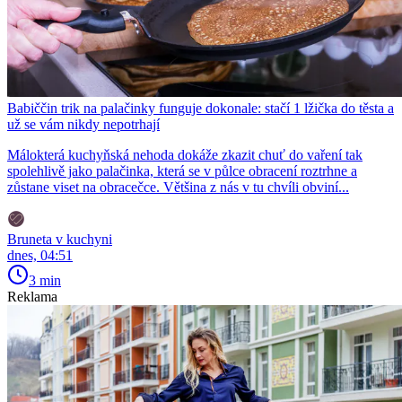
Babiččin trik na palačinky funguje dokonale: stačí 1 lžička do těsta a
už se vám nikdy nepotrhají
Málokterá kuchyňská nehoda dokáže zkazit chuť do vaření tak
spolehlivě jako palačinka, která se v půlce obracení roztrhne a
zůstane viset na obracečce. Většina z nás v tu chvíli obviní...
Bruneta v kuchyni
dnes, 04:51
3 min
Reklama