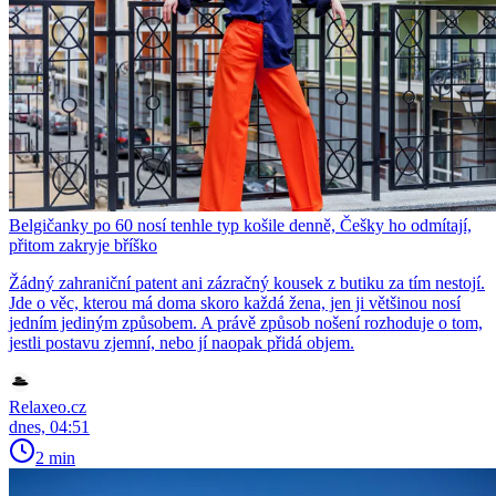
Belgičanky po 60 nosí tenhle typ košile denně, Češky ho odmítají,
přitom zakryje bříško
Žádný zahraniční patent ani zázračný kousek z butiku za tím nestojí.
Jde o věc, kterou má doma skoro každá žena, jen ji většinou nosí
jedním jediným způsobem. A právě způsob nošení rozhoduje o tom,
jestli postavu zjemní, nebo jí naopak přidá objem.
Relaxeo.cz
dnes, 04:51
2 min