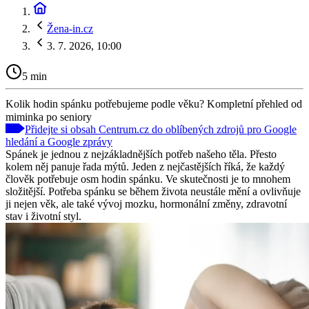
Žena-in.cz
3. 7. 2026, 10:00
5 min
Kolik hodin spánku potřebujeme podle věku? Kompletní přehled od
miminka po seniory
Přidejte si obsah Centrum.cz do oblíbených zdrojů pro Google
hledání a Google zprávy
Spánek je jednou z nejzákladnějších potřeb našeho těla. Přesto
kolem něj panuje řada mýtů. Jeden z nejčastějších říká, že každý
člověk potřebuje osm hodin spánku. Ve skutečnosti je to mnohem
složitější. Potřeba spánku se během života neustále mění a ovlivňuje
ji nejen věk, ale také vývoj mozku, hormonální změny, zdravotní
stav i životní styl.