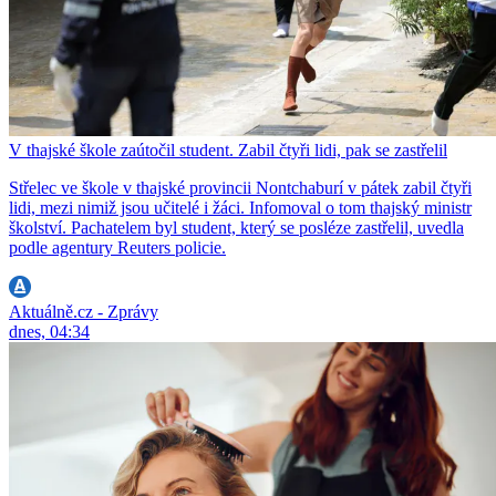
V thajské škole zaútočil student. Zabil čtyři lidi, pak se zastřelil
Střelec ve škole v thajské provincii Nontchaburí v pátek zabil čtyři
lidi, mezi nimiž jsou učitelé i žáci. Infomoval o tom thajský ministr
školství. Pachatelem byl student, který se posléze zastřelil, uvedla
podle agentury Reuters policie.
Aktuálně.cz - Zprávy
dnes, 04:34