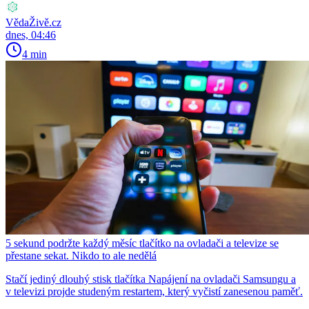
VědaŽivě.cz
dnes, 04:46
4 min
5 sekund podržte každý měsíc tlačítko na ovladači a televize se
přestane sekat. Nikdo to ale nedělá
Stačí jediný dlouhý stisk tlačítka Napájení na ovladači Samsungu a
v televizi projde studeným restartem, který vyčistí zanesenou paměť.