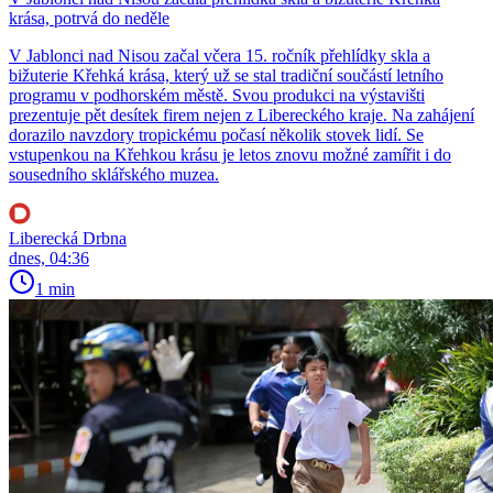
krása, potrvá do neděle
V Jablonci nad Nisou začal včera 15. ročník přehlídky skla a
bižuterie Křehká krása, který už se stal tradiční součástí letního
programu v podhorském městě. Svou produkci na výstavišti
prezentuje pět desítek firem nejen z Libereckého kraje. Na zahájení
dorazilo navzdory tropickému počasí několik stovek lidí. Se
vstupenkou na Křehkou krásu je letos znovu možné zamířit i do
sousedního sklářského muzea.
Liberecká Drbna
dnes, 04:36
1 min