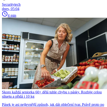
Securitytech
dnes, 05:04
4 min
Skoro každá seniorka 60+ dělá tuhle chybu s pásky. Rozbije celou
siluetu a přidá i 10 kg
Pásek je asi nejlevnější způsob, jak dát oblečení tvar. Právě proto po