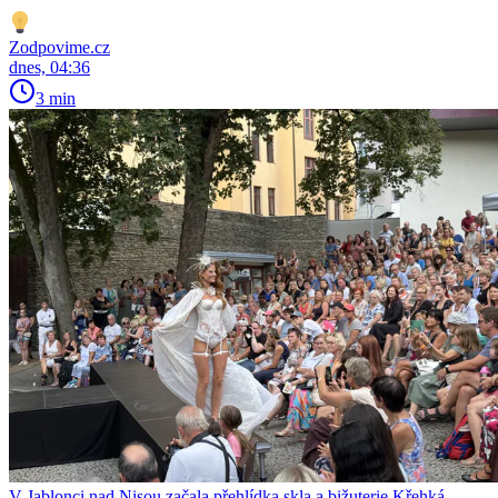
Zodpovime.cz
dnes, 04:36
3 min
V Jablonci nad Nisou začala přehlídka skla a bižuterie Křehká