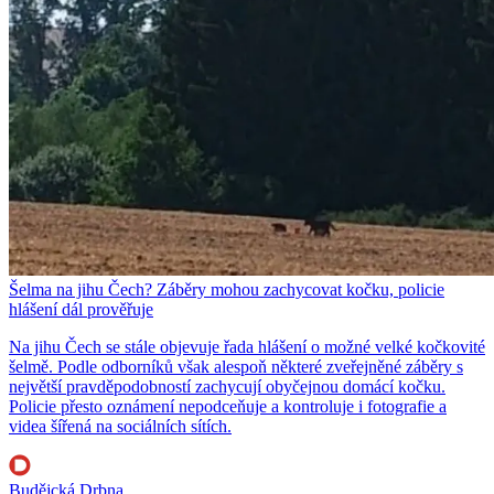
Šelma na jihu Čech? Záběry mohou zachycovat kočku, policie
hlášení dál prověřuje
Na jihu Čech se stále objevuje řada hlášení o možné velké kočkovité
šelmě. Podle odborníků však alespoň některé zveřejněné záběry s
největší pravděpodobností zachycují obyčejnou domácí kočku.
Policie přesto oznámení nepodceňuje a kontroluje i fotografie a
videa šířená na sociálních sítích.
Budějcká Drbna