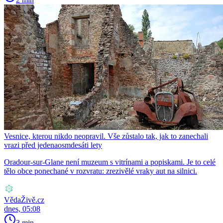
Vesnice, kterou nikdo neopravil. Vše zůstalo tak, jak to zanechali
vrazi před jedenaosmdesáti lety
Oradour-sur-Glane není muzeum s vitrínami a popiskami. Je to celé
tělo obce ponechané v rozvratu: zrezivělé vraky aut na silnici.
VědaŽivě.cz
dnes, 05:08
3 min