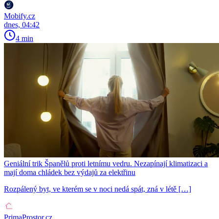
Mobify.cz
dnes, 04:42
4 min
Geniální trik Španělů proti letnímu vedru. Nezapínají klimatizaci a
mají doma chládek bez výdajů za elektřinu
Rozpálený byt, ve kterém se v noci nedá spát, zná v létě […]
PrimaProstor.cz