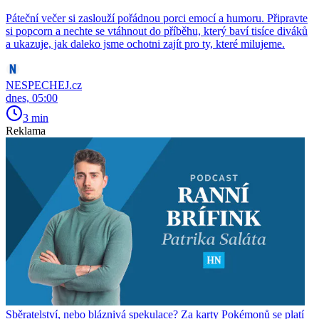
Páteční večer si zaslouží pořádnou porci emocí a humoru. Připravte
si popcorn a nechte se vtáhnout do příběhu, který baví tisíce diváků
a ukazuje, jak daleko jsme ochotni zajít pro ty, které milujeme.
NESPECHEJ.cz
dnes, 05:00
3 min
Reklama
Sběratelství, nebo bláznivá spekulace? Za karty Pokémonů se platí