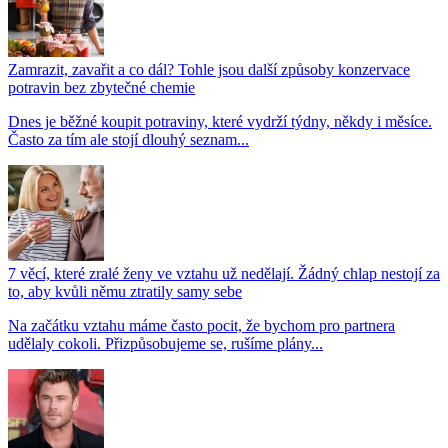
Zamrazit, zavařit a co dál? Tohle jsou další způsoby konzervace
potravin bez zbytečné chemie
Dnes je běžné koupit potraviny, které vydrží týdny, někdy i měsíce.
Často za tím ale stojí dlouhý seznam...
7 věcí, které zralé ženy ve vztahu už nedělají. Žádný chlap nestojí za
to, aby kvůli němu ztratily samy sebe
Na začátku vztahu máme často pocit, že bychom pro partnera
udělaly cokoli. Přizpůsobujeme se, rušíme plány...