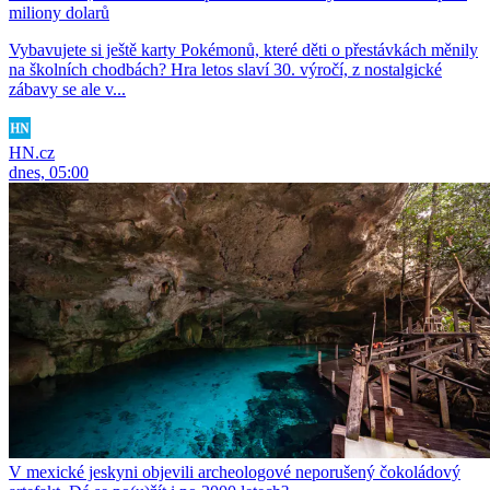
miliony dolarů
Vybavujete si ještě karty Pokémonů, které děti o přestávkách měnily
na školních chodbách? Hra letos slaví 30. výročí, z nostalgické
zábavy se ale v...
HN.cz
dnes, 05:00
V mexické jeskyni objevili archeologové neporušený čokoládový