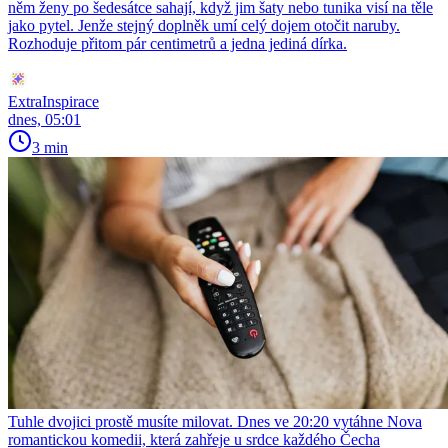
něm ženy po šedesátce sahají, když jim šaty nebo tunika visí na těle
jako pytel. Jenže stejný doplněk umí celý dojem otočit naruby.
Rozhoduje přitom pár centimetrů a jedna jediná dírka.
ExtraInspirace
dnes, 05:01
3 min
Tuhle dvojici prostě musíte milovat. Dnes ve 20:20 vytáhne Nova
romantickou komedii, která zahřeje u srdce každého Čecha