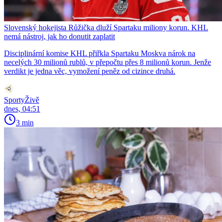
Slovenský hokejista Růžička dluží Spartaku miliony korun. KHL
nemá nástroj, jak ho donutit zaplatit
Disciplinární komise KHL přiřkla Spartaku Moskva nárok na
necelých 30 milionů rublů, v přepočtu přes 8 milionů korun. Jenže
verdikt je jedna věc, vymožení peněz od cizince druhá.
SportyŽivě
dnes, 04:51
3 min