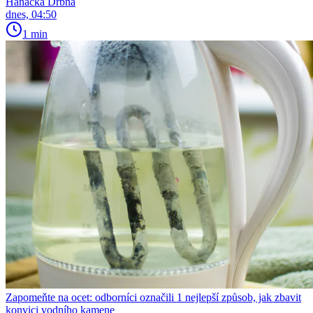
Hanácká Drbna
dnes, 04:50
1 min
Zapomeňte na ocet: odborníci označili 1 nejlepší způsob, jak zbavit
konvici vodního kamene