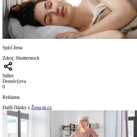
Spící žena
Zdroj
:
Shutterstock
Sdílet
Denní
výzva
0
Reklama
Další články z
Žena-in.cz