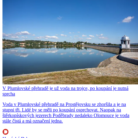
V Plumlovské přehradě je už voda na trojce, po koupání je nutná
sprcha
Voda v Plumlovské přehradě na Prostějovsku se zhoršila a je na
stupni tři. Lidé by se měli po koupání osprchovat. Naopak na
štěrkopískových jezerech Poděbrady nedaleko Olomouce je voda
stále čistá a má označení jedna.