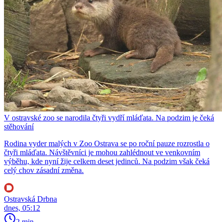
V ostravské zoo se narodila čtyři vydří mláďata. Na podzim je čeká
stěhování
Rodina vyder malých v Zoo Ostrava se po roční pauze rozrostla o
čtyři mláďata. Návštěvníci je mohou zahlédnout ve venkovním
výběhu, kde nyní žije celkem deset jedinců. Na podzim však čeká
celý chov zásadní změna.
Ostravská Drbna
dnes, 05:12
2 min