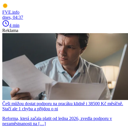
FVE.info
dnes, 04:37
4 min
Reklama
Češi můžou dostat podporu na pracáku klidně i 38500 Kč měsíčně.
Stačí ale 1 chyba a přijdou o ni
Reforma, která začala platit od ledna 2026, zvedla podporu v
nezaměstnanosti na […]