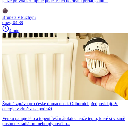
jenže pravda leží úplně jinde. Stačí do obalu přidat jednu...
Bruneta v kuchyni
dnes, 04:39
4 min
Špatná zpráva pro české domácnosti. Odborníci předpovídají, že
energie v zimě zase podraží
Venku panuje léto a topení řeší málokdo. Jenže teplo, které si v zimě
pustíme z radiátoru nebo plynového...