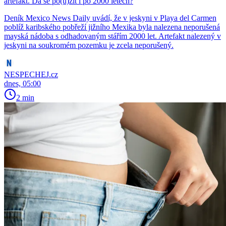
artefakt. Dá se po(u)žít i po 2000 letech?
Deník Mexico News Daily uvádí, že v jeskyni v Playa del Carmen
poblíž karibského pobřeží jižního Mexika byla nalezena neporušená
mayská nádoba s odhadovaným stářím 2000 let. Artefakt nalezený v
jeskyni na soukromém pozemku je zcela neporušený.
NESPECHEJ.cz
dnes, 05:00
2 min