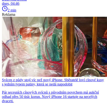
dnes, 04:46
2 min
Reklama
Svícen z půdy stojí víc než nový iPhone. Sběratelé loví cínové kusy
s jedním typem patiny, která se nedá napodobit
Pár secesních cínových svícnů s původním povrchem má aukční
odhad přes 50 tisíc korun. Nový iPhone 16 startuje na necelých
dvaceti.