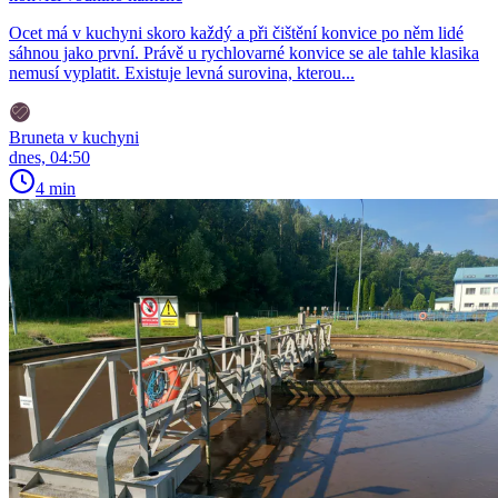
Ocet má v kuchyni skoro každý a při čištění konvice po něm lidé
sáhnou jako první. Právě u rychlovarné konvice se ale tahle klasika
nemusí vyplatit. Existuje levná surovina, kterou...
Bruneta v kuchyni
dnes, 04:50
4 min