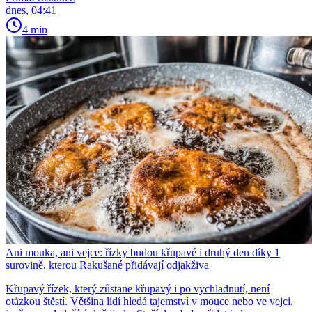
dnes, 04:41
4 min
Ani mouka, ani vejce: řízky budou křupavé i druhý den díky 1
surovině, kterou Rakušané přidávají odjakživa
Křupavý řízek, který zůstane křupavý i po vychladnutí, není
otázkou štěstí. Většina lidí hledá tajemství v mouce nebo ve vejci,